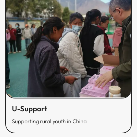
U-Support​​​​‌ ‍ ​‍​‍‌‍ ‌ ​‍‌‍‍‌‌‍‌ ‌‍‍‌‌‍ ‍​‍​‍​ ‍‍​‍​‍‌ ​ ‌‍​‌‌‍ ‍‌‍‍‌‌ ‌​‌ ‍‌​‍ ‍‌‍‍‌‌‍ ​‍​‍​‍ ​​‍​‍‌‍‍​‌ ​‍‌‍‌‌‌‍‌‍​‍​‍​ ‍‍​‍​‍‌‍‍​‌ ‌​‌ ‌​‌ ​​​ ‍‍​‍ ​‍ ‌‍ ​‌‍ ‌‍​ ‌‍​‌‌‍ ​‌‍‍​‌‍ ‌ ​ ‌ ‌​​ ‍‍​ ​ ​ ​ ​ ​ ​ ​ ​‍ ‌‍‍‌‌‍ ‍‌ ‌​‌‍‌‌‌‍ ‍‌ ‌​​‍ ‌‍‌‌‌‍‌​‌‍‍‌‌ ‌​​‍ ‌‍ ‌‌‍ ‌‍‌​‌‍‌‌​ ‌‌ ​​‌ ​‍‌‍‌‌‌ ​ ‌‍‌‌‌‍ ‍‌ ‌​‌‍​‌‌ ‌​‌‍‍‌‌‍ ‌‍ ‍​ ‍ ‌‍‍‌‌‍‌​​ ‌​ ​‌​ ​‍​ ​​‌‍​‌​ ‍‌‌‍​ ​ ‌ ​ ​​​‍ ‌‌‍​‍​ ​​​ ‌‌‌‍‌​​‍ ‌​ ‌​‌‍​‌​ ‌‌​ ​‌​‍ ‌‌‍​‌​ ‌​‌‍‌​​ ​ ​‍ ‌‌‍‌‍​ ‍‌​ ‌‌​ ‍‌‌‍‌‌​ ‍​​ ‌ ‌‍‌‌​ ‌ ‌‍‌​‌‍‌‌​ ‌‍​ ‍ ‌ ‌​‌ ‍‌‌ ​​‌‍‌‌​ ‌‌ ​​‌ ​‍‌‍ ‌‍‌ ‌ ​‍‌‍​‌‌‍ ‌​ ‍ ‌ ​​‌‍​‌‌ ‌​‌‍‍​​ ‌‌ ‌​‌‍‍‌‌ ‌​‌‍ ​‌‍‌‌​ ‌‍​‍‌‍​‌‌ ​ ‌‍‌‌‌‌‌‌‌ ​‍‌‍ ​​ ‌‌‍‍​‌ ‌​‌ ‌​‌ ​​​‍‌‌​ ​ ‌​​‌​‍‌‌​ ​‍‌​‌‍​‍‌‌​ ​‍‌​‌‍‌‍ ​‌‍ ‌‍​ ‌‍​‌‌‍ ​‌‍‍​‌‍ ‌ ​ ‌ ‌​​‍‌‌​ ​ ‌​​‌​ ​ ​ ​ ​ ​ ​ ​ ​‍‌‍‌‍‍‌‌‍‌​​ ‌​ ​‌​ ​‍​ ​​‌‍​‌​ ‍‌‌‍​ ​ ‌ ​ ​​​‍ ‌‌‍​‍​ ​​​ ‌‌‌‍‌​​‍ ‌​ ‌​‌‍​‌​ ‌‌​ ​‌​‍ ‌‌‍​‌​ ‌​‌‍‌​​ ​ ​‍ ‌‌‍‌‍​ ‍‌​ ‌‌​ ‍‌‌‍‌‌​ ‍​​ ‌ ‌‍‌‌​ ‌ ‌‍‌​‌‍‌‌​ ‌‍​‍‌‍‌ ‌​‌ ‍‌‌ ​​‌‍‌‌​ ‌‌ ​​‌ ​‍‌‍ ‌‍‌ ‌ ​‍‌‍​‌‌‍ ‌​‍‌‍‌ ​​‌‍​‌‌ ‌​‌‍‍​​ ‌‌ ‌​‌‍‍‌‌ ‌​‌‍ ​‌‍‌‌​‍​‍‌ ‌
Supporting rural youth in China​​​​‌ ‍ ​‍​‍‌‍ ‌ ​‍‌‍‍‌‌‍‌ ‌‍‍‌‌‍ ‍​‍​‍​ ‍‍​‍​‍‌ ​ ‌‍​‌‌‍ ‍‌‍‍‌‌ ‌​‌ ‍‌​‍ ‍‌‍‍‌‌‍ ​‍​‍​‍ ​​‍​‍‌‍‍​‌ ​‍‌‍‌‌‌‍‌‍​‍​‍​ ‍‍​‍​‍‌‍‍​‌ ‌​‌ ‌​‌ ​​​ ‍‍​‍ ​‍ ‌‍ ​‌‍ ‌‍​ ‌‍​‌‌‍ ​‌‍‍​‌‍ ‌ ​ ‌ ‌​​ ‍‍​ ​ ​ ​ ​ ​ ​ ​ ​‍ ‌‍‍‌‌‍ ‍‌ ‌​‌‍‌‌‌‍ ‍‌ ‌​​‍ ‌‍‌‌‌‍‌​‌‍‍‌‌ ‌​​‍ ‌‍ ‌‌‍ ‌‍‌​‌‍‌‌​ ‌‌ ​​‌ ​‍‌‍‌‌‌ ​ ‌‍‌‌‌‍ ‍‌ ‌​‌‍​‌‌ ‌​‌‍‍‌‌‍ ‌‍ ‍​ ‍ ‌‍‍‌‌‍‌​​ ‌​ ​‌​ ​‍​ ​​‌‍​‌​ ‍‌‌‍​ ​ ‌ ​ ​​​‍ ‌‌‍​‍​ ​​​ ‌‌‌‍‌​​‍ ‌​ ‌​‌‍​‌​ ‌‌​ ​‌​‍ ‌‌‍​‌​ ‌​‌‍‌​​ ​ ​‍ ‌‌‍‌‍​ ‍‌​ ‌‌​ ‍‌‌‍‌‌​ ‍​​ ‌ ‌‍‌‌​ ‌ ‌‍‌​‌‍‌‌​ ‌‍​ ‍ ‌ ‌​‌ ‍‌‌ ​​‌‍‌‌​ ‌‌ ​​‌ ​‍‌‍ ‌‍‌ ‌ ​‍‌‍​‌‌‍ ‌​ ‍ ‌ ​​‌‍​‌‌ ‌​‌‍‍​​ ‌‌‍‌​‌‍‌‌‌ ​ ‌‍​ ‌ ​‍‌‍‍‌‌ ​​‌ ‌​‌‍‍‌‌‍ ‌‍ ‍​ ‌‍​‍‌‍​‌‌ ​ ‌‍‌‌‌‌‌‌‌ ​‍‌‍ ​​ ‌‌‍‍​‌ ‌​‌ ‌​‌ ​​​‍‌‌​ ​ ‌​​‌​‍‌‌​ ​‍‌​‌‍​‍‌‌​ ​‍‌​‌‍‌‍ ​‌‍ ‌‍​ ‌‍​‌‌‍ ​‌‍‍​‌‍ ‌ ​ ‌ ‌​​‍‌‌​ ​ ‌​​‌​ ​ ​ ​ ​ ​ ​ ​ ​‍‌‍‌‍‍‌‌‍‌​​ ‌​ ​‌​ ​‍​ ​​‌‍​‌​ ‍‌‌‍​ ​ ‌ ​ ​​​‍ ‌‌‍​‍​ ​​​ ‌‌‌‍‌​​‍ ‌​ ‌​‌‍​‌​ ‌‌​ ​‌​‍ ‌‌‍​‌​ ‌​‌‍‌​​ ​ ​‍ ‌‌‍‌‍​ ‍‌​ ‌‌​ ‍‌‌‍‌‌​ ‍​​ ‌ ‌‍‌‌​ ‌ ‌‍‌​‌‍‌‌​ ‌‍​‍‌‍‌ ‌​‌ ‍‌‌ ​​‌‍‌‌​ ‌‌ ​​‌ ​‍‌‍ ‌‍‌ ‌ ​‍‌‍​‌‌‍ ‌​‍‌‍‌ ​​‌‍​‌‌ ‌​‌‍‍​​ ‌‌‍‌​‌‍‌‌‌ ​ ‌‍​ ‌ ​‍‌‍‍‌‌ ​​‌ ‌​‌‍‍‌‌‍ ‌‍ ‍​‍​‍‌ ‌