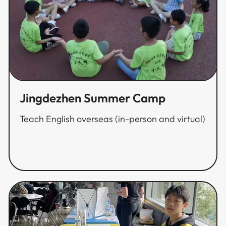
Jingdezhen Summer Camp​​​​‌ ‍ ​‍​‍‌‍ ‌ ​‍‌‍‍‌‌‍‌ ‌‍‍‌‌‍ ‍​‍​‍​ ‍‍​‍​‍‌ ​ ‌‍​‌‌‍ ‍‌‍‍‌‌ ‌​‌ ‍‌​‍ ‍‌‍‍‌‌‍ ​‍​‍​‍ ​​‍​‍‌‍‍​‌ ​‍‌‍‌‌‌‍‌‍​‍​‍​ ‍‍​‍​‍‌‍‍​‌ ‌​‌ ‌​‌ ​​​ ‍‍​‍ ​‍ ‌‍ ​‌‍ ‌‍​ ‌‍​‌‌‍ ​‌‍‍​‌‍ ‌ ​ ‌ ‌​​ ‍‍​ ​ ​ ​ ​ ​ ​ ​ ​‍ ‌‍‍‌‌‍ ‍‌ ‌​‌‍‌‌‌‍ ‍‌ ‌​​‍ ‌‍‌‌‌‍‌​‌‍‍‌‌ ‌​​‍ ‌‍ ‌‌‍ ‌‍‌​‌‍‌‌​ ‌‌ ​​‌ ​‍‌‍‌‌‌ ​ ‌‍‌‌‌‍ ‍‌ ‌​‌‍​‌‌ ‌​‌‍‍‌‌‍ ‌‍ ‍​ ‍ ‌‍‍‌‌‍‌​​ ‌​ ​‌​ ‍‌‌‍​‌‌‍‌‍​ ​‌​ ‌ ​ ‍‌​ ​‍​‍ ‌​ ​‌‌‍‌​​ ‍​‌‍‌​​‍ ‌​ ‌​​ ​‍​ ‌​​ ‌‍​‍ ‌​ ‍​​ ​ ‌‍​ ​ ​‌​‍ ‌​ ​‍​ ‌‍​ ​​‌‍‌‌‌‍​‍‌‍‌‍​ ‌‍​ ‍‌​ ‍‌‌‍‌​​ ‌‍​ ‌ ​ ‍ ‌ ‌​‌ ‍‌‌ ​​‌‍‌‌​ ‌‌ ​​‌ ​‍‌‍ ‌‍‌ ‌ ​‍‌‍​‌‌‍ ‌​ ‍ ‌ ​​‌‍​‌‌ ‌​‌‍‍​​ ‌‌ ‌​‌‍‍‌‌ ‌​‌‍ ​‌‍‌‌​ ‌‍​‍‌‍​‌‌ ​ ‌‍‌‌‌‌‌‌‌ ​‍‌‍ ​​ ‌‌‍‍​‌ ‌​‌ ‌​‌ ​​​‍‌‌​ ​ ‌​​‌​‍‌‌​ ​‍‌​‌‍​‍‌‌​ ​‍‌​‌‍‌‍ ​‌‍ ‌‍​ ‌‍​‌‌‍ ​‌‍‍​‌‍ ‌ ​ ‌ ‌​​‍‌‌​ ​ ‌​​‌​ ​ ​ ​ ​ ​ ​ ​ ​‍‌‍‌‍‍‌‌‍‌​​ ‌​ ​‌​ ‍‌‌‍​‌‌‍‌‍​ ​‌​ ‌ ​ ‍‌​ ​‍​‍ ‌​ ​‌‌‍‌​​ ‍​‌‍‌​​‍ ‌​ ‌​​ ​‍​ ‌​​ ‌‍​‍ ‌​ ‍​​ ​ ‌‍​ ​ ​‌​‍ ‌​ ​‍​ ‌‍​ ​​‌‍‌‌‌‍​‍‌‍‌‍​ ‌‍​ ‍‌​ ‍‌‌‍‌​​ ‌‍​ ‌ ​‍‌‍‌ ‌​‌ ‍‌‌ ​​‌‍‌‌​ ‌‌ ​​‌ ​‍‌‍ ‌‍‌ ‌ ​‍‌‍​‌‌‍ ‌​‍‌‍‌ ​​‌‍​‌‌ ‌​‌‍‍​​ ‌‌ ‌​‌‍‍‌‌ ‌​‌‍ ​‌‍‌‌​‍​‍‌ ‌
Teach English overseas (in-person and virtual)​​​​‌ ‍ ​‍​‍‌‍ ‌ ​‍‌‍‍‌‌‍‌ ‌‍‍‌‌‍ ‍​‍​‍​ ‍‍​‍​‍‌ ​ ‌‍​‌‌‍ ‍‌‍‍‌‌ ‌​‌ ‍‌​‍ ‍‌‍‍‌‌‍ ​‍​‍​‍ ​​‍​‍‌‍‍​‌ ​‍‌‍‌‌‌‍‌‍​‍​‍​ ‍‍​‍​‍‌‍‍​‌ ‌​‌ ‌​‌ ​​​ ‍‍​‍ ​‍ ‌‍ ​‌‍ ‌‍​ ‌‍​‌‌‍ ​‌‍‍​‌‍ ‌ ​ ‌ ‌​​ ‍‍​ ​ ​ ​ ​ ​ ​ ​ ​‍ ‌‍‍‌‌‍ ‍‌ ‌​‌‍‌‌‌‍ ‍‌ ‌​​‍ ‌‍‌‌‌‍‌​‌‍‍‌‌ ‌​​‍ ‌‍ ‌‌‍ ‌‍‌​‌‍‌‌​ ‌‌ ​​‌ ​‍‌‍‌‌‌ ​ ‌‍‌‌‌‍ ‍‌ ‌​‌‍​‌‌ ‌​‌‍‍‌‌‍ ‌‍ ‍​ ‍ ‌‍‍‌‌‍‌​​ ‌​ ​‌​ ‍‌‌‍​‌‌‍‌‍​ ​‌​ ‌ ​ ‍‌​ ​‍​‍ ‌​ ​‌‌‍‌​​ ‍​‌‍‌​​‍ ‌​ ‌​​ ​‍​ ‌​​ ‌‍​‍ ‌​ ‍​​ ​ ‌‍​ ​ ​‌​‍ ‌​ ​‍​ ‌‍​ ​​‌‍‌‌‌‍​‍‌‍‌‍​ ‌‍​ ‍‌​ ‍‌‌‍‌​​ ‌‍​ ‌ ​ ‍ ‌ ‌​‌ ‍‌‌ ​​‌‍‌‌​ ‌‌ ​​‌ ​‍‌‍ ‌‍‌ ‌ ​‍‌‍​‌‌‍ ‌​ ‍ ‌ ​​‌‍​‌‌ ‌​‌‍‍​​ ‌‌‍‌​‌‍‌‌‌ ​ ‌‍​ ‌ ​‍‌‍‍‌‌ ​​‌ ‌​‌‍‍‌‌‍ ‌‍ ‍​ ‌‍​‍‌‍​‌‌ ​ ‌‍‌‌‌‌‌‌‌ ​‍‌‍ ​​ ‌‌‍‍​‌ ‌​‌ ‌​‌ ​​​‍‌‌​ ​ ‌​​‌​‍‌‌​ ​‍‌​‌‍​‍‌‌​ ​‍‌​‌‍‌‍ ​‌‍ ‌‍​ ‌‍​‌‌‍ ​‌‍‍​‌‍ ‌ ​ ‌ ‌​​‍‌‌​ ​ ‌​​‌​ ​ ​ ​ ​ ​ ​ ​ ​‍‌‍‌‍‍‌‌‍‌​​ ‌​ ​‌​ ‍‌‌‍​‌‌‍‌‍​ ​‌​ ‌ ​ ‍‌​ ​‍​‍ ‌​ ​‌‌‍‌​​ ‍​‌‍‌​​‍ ‌​ ‌​​ ​‍​ ‌​​ ‌‍​‍ ‌​ ‍​​ ​ ‌‍​ ​ ​‌​‍ ‌​ ​‍​ ‌‍​ ​​‌‍‌‌‌‍​‍‌‍‌‍​ ‌‍​ ‍‌​ ‍‌‌‍‌​​ ‌‍​ ‌ ​‍‌‍‌ ‌​‌ ‍‌‌ ​​‌‍‌‌​ ‌‌ ​​‌ ​‍‌‍ ‌‍‌ ‌ ​‍‌‍​‌‌‍ ‌​‍‌‍‌ ​​‌‍​‌‌ ‌​‌‍‍​​ ‌‌‍‌​‌‍‌‌‌ ​ ‌‍​ ‌ ​‍‌‍‍‌‌ ​​‌ ‌​‌‍‍‌‌‍ ‌‍ ‍​‍​‍‌ ‌