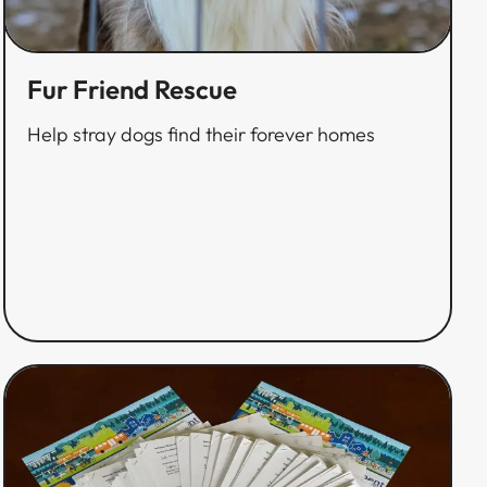
Fur Friend Rescue​​​​‌ ‍ ​‍​‍‌‍ ‌ ​‍‌‍‍‌‌‍‌ ‌‍‍‌‌‍ ‍​‍​‍​ ‍‍​‍​‍‌ ​ ‌‍​‌‌‍ ‍‌‍‍‌‌ ‌​‌ ‍‌​‍ ‍‌‍‍‌‌‍ ​‍​‍​‍ ​​‍​‍‌‍‍​‌ ​‍‌‍‌‌‌‍‌‍​‍​‍​ ‍‍​‍​‍‌‍‍​‌ ‌​‌ ‌​‌ ​​​ ‍‍​‍ ​‍ ‌‍ ​‌‍ ‌‍​ ‌‍​‌‌‍ ​‌‍‍​‌‍ ‌ ​ ‌ ‌​​ ‍‍​ ​ ​ ​ ​ ​ ​ ​ ​‍ ‌‍‍‌‌‍ ‍‌ ‌​‌‍‌‌‌‍ ‍‌ ‌​​‍ ‌‍‌‌‌‍‌​‌‍‍‌‌ ‌​​‍ ‌‍ ‌‌‍ ‌‍‌​‌‍‌‌​ ‌‌ ​​‌ ​‍‌‍‌‌‌ ​ ‌‍‌‌‌‍ ‍‌ ‌​‌‍​‌‌ ‌​‌‍‍‌‌‍ ‌‍ ‍​ ‍ ‌‍‍‌‌‍‌​​ ‌​ ‍‌​ ​ ​ ​​​ ‌ ​ ‌‌​ ​‌‌‍​ ​ ‌‍​‍ ‌‌‍​‍‌‍​ ​ ‌‍​ ​‍​‍ ‌​ ‌​‌‍‌‌‌‍‌​​ ‍‌​‍ ‌​ ‍​​ ‍‌​ ‌‌‌‍‌‌​‍ ‌​ ‌​‌‍​ ​ ‌‌​ ‌ ​ ‌‍​ ‌​​ ‍‌​ ​ ​ ‍‌‌‍‌​‌‍‌‌​ ‍​​ ‍ ‌ ‌​‌ ‍‌‌ ​​‌‍‌‌​ ‌‌ ​​‌ ​‍‌‍ ‌‍‌ ‌ ​‍‌‍​‌‌‍ ‌​ ‍ ‌ ​​‌‍​‌‌ ‌​‌‍‍​​ ‌‌ ‌​‌‍‍‌‌ ‌​‌‍ ​‌‍‌‌​ ‌‍​‍‌‍​‌‌ ​ ‌‍‌‌‌‌‌‌‌ ​‍‌‍ ​​ ‌‌‍‍​‌ ‌​‌ ‌​‌ ​​​‍‌‌​ ​ ‌​​‌​‍‌‌​ ​‍‌​‌‍​‍‌‌​ ​‍‌​‌‍‌‍ ​‌‍ ‌‍​ ‌‍​‌‌‍ ​‌‍‍​‌‍ ‌ ​ ‌ ‌​​‍‌‌​ ​ ‌​​‌​ ​ ​ ​ ​ ​ ​ ​ ​‍‌‍‌‍‍‌‌‍‌​​ ‌​ ‍‌​ ​ ​ ​​​ ‌ ​ ‌‌​ ​‌‌‍​ ​ ‌‍​‍ ‌‌‍​‍‌‍​ ​ ‌‍​ ​‍​‍ ‌​ ‌​‌‍‌‌‌‍‌​​ ‍‌​‍ ‌​ ‍​​ ‍‌​ ‌‌‌‍‌‌​‍ ‌​ ‌​‌‍​ ​ ‌‌​ ‌ ​ ‌‍​ ‌​​ ‍‌​ ​ ​ ‍‌‌‍‌​‌‍‌‌​ ‍​​‍‌‍‌ ‌​‌ ‍‌‌ ​​‌‍‌‌​ ‌‌ ​​‌ ​‍‌‍ ‌‍‌ ‌ ​‍‌‍​‌‌‍ ‌​‍‌‍‌ ​​‌‍​‌‌ ‌​‌‍‍​​ ‌‌ ‌​‌‍‍‌‌ ‌​‌‍ ​‌‍‌‌​‍​‍‌ ‌
Help stray dogs find their forever homes​​​​‌ ‍ ​‍​‍‌‍ ‌ ​‍‌‍‍‌‌‍‌ ‌‍‍‌‌‍ ‍​‍​‍​ ‍‍​‍​‍‌ ​ ‌‍​‌‌‍ ‍‌‍‍‌‌ ‌​‌ ‍‌​‍ ‍‌‍‍‌‌‍ ​‍​‍​‍ ​​‍​‍‌‍‍​‌ ​‍‌‍‌‌‌‍‌‍​‍​‍​ ‍‍​‍​‍‌‍‍​‌ ‌​‌ ‌​‌ ​​​ ‍‍​‍ ​‍ ‌‍ ​‌‍ ‌‍​ ‌‍​‌‌‍ ​‌‍‍​‌‍ ‌ ​ ‌ ‌​​ ‍‍​ ​ ​ ​ ​ ​ ​ ​ ​‍ ‌‍‍‌‌‍ ‍‌ ‌​‌‍‌‌‌‍ ‍‌ ‌​​‍ ‌‍‌‌‌‍‌​‌‍‍‌‌ ‌​​‍ ‌‍ ‌‌‍ ‌‍‌​‌‍‌‌​ ‌‌ ​​‌ ​‍‌‍‌‌‌ ​ ‌‍‌‌‌‍ ‍‌ ‌​‌‍​‌‌ ‌​‌‍‍‌‌‍ ‌‍ ‍​ ‍ ‌‍‍‌‌‍‌​​ ‌​ ‍‌​ ​ ​ ​​​ ‌ ​ ‌‌​ ​‌‌‍​ ​ ‌‍​‍ ‌‌‍​‍‌‍​ ​ ‌‍​ ​‍​‍ ‌​ ‌​‌‍‌‌‌‍‌​​ ‍‌​‍ ‌​ ‍​​ ‍‌​ ‌‌‌‍‌‌​‍ ‌​ ‌​‌‍​ ​ ‌‌​ ‌ ​ ‌‍​ ‌​​ ‍‌​ ​ ​ ‍‌‌‍‌​‌‍‌‌​ ‍​​ ‍ ‌ ‌​‌ ‍‌‌ ​​‌‍‌‌​ ‌‌ ​​‌ ​‍‌‍ ‌‍‌ ‌ ​‍‌‍​‌‌‍ ‌​ ‍ ‌ ​​‌‍​‌‌ ‌​‌‍‍​​ ‌‌‍‌​‌‍‌‌‌ ​ ‌‍​ ‌ ​‍‌‍‍‌‌ ​​‌ ‌​‌‍‍‌‌‍ ‌‍ ‍​ ‌‍​‍‌‍​‌‌ ​ ‌‍‌‌‌‌‌‌‌ ​‍‌‍ ​​ ‌‌‍‍​‌ ‌​‌ ‌​‌ ​​​‍‌‌​ ​ ‌​​‌​‍‌‌​ ​‍‌​‌‍​‍‌‌​ ​‍‌​‌‍‌‍ ​‌‍ ‌‍​ ‌‍​‌‌‍ ​‌‍‍​‌‍ ‌ ​ ‌ ‌​​‍‌‌​ ​ ‌​​‌​ ​ ​ ​ ​ ​ ​ ​ ​‍‌‍‌‍‍‌‌‍‌​​ ‌​ ‍‌​ ​ ​ ​​​ ‌ ​ ‌‌​ ​‌‌‍​ ​ ‌‍​‍ ‌‌‍​‍‌‍​ ​ ‌‍​ ​‍​‍ ‌​ ‌​‌‍‌‌‌‍‌​​ ‍‌​‍ ‌​ ‍​​ ‍‌​ ‌‌‌‍‌‌​‍ ‌​ ‌​‌‍​ ​ ‌‌​ ‌ ​ ‌‍​ ‌​​ ‍‌​ ​ ​ ‍‌‌‍‌​‌‍‌‌​ ‍​​‍‌‍‌ ‌​‌ ‍‌‌ ​​‌‍‌‌​ ‌‌ ​​‌ ​‍‌‍ ‌‍‌ ‌ ​‍‌‍​‌‌‍ ‌​‍‌‍‌ ​​‌‍​‌‌ ‌​‌‍‍​​ ‌‌‍‌​‌‍‌‌‌ ​ ‌‍​ ‌ ​‍‌‍‍‌‌ ​​‌ ‌​‌‍‍‌‌‍ ‌‍ ‍​‍​‍‌ ‌