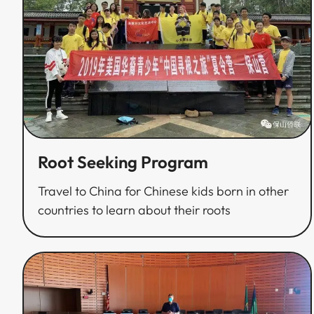
Root Seeking Program​​​​‌ ‍ ​‍​‍‌‍ ‌ ​‍‌‍‍‌‌‍‌ ‌‍‍‌‌‍ ‍​‍​‍​ ‍‍​‍​‍‌ ​ ‌‍​‌‌‍ ‍‌‍‍‌‌ ‌​‌ ‍‌​‍ ‍‌‍‍‌‌‍ ​‍​‍​‍ ​​‍​‍‌‍‍​‌ ​‍‌‍‌‌‌‍‌‍​‍​‍​ ‍‍​‍​‍‌‍‍​‌ ‌​‌ ‌​‌ ​​​ ‍‍​‍ ​‍ ‌‍ ​‌‍ ‌‍​ ‌‍​‌‌‍ ​‌‍‍​‌‍ ‌ ​ ‌ ‌​​ ‍‍​ ​ ​ ​ ​ ​ ​ ​ ​‍ ‌‍‍‌‌‍ ‍‌ ‌​‌‍‌‌‌‍ ‍‌ ‌​​‍ ‌‍‌‌‌‍‌​‌‍‍‌‌ ‌​​‍ ‌‍ ‌‌‍ ‌‍‌​‌‍‌‌​ ‌‌ ​​‌ ​‍‌‍‌‌‌ ​ ‌‍‌‌‌‍ ‍‌ ‌​‌‍​‌‌ ‌​‌‍‍‌‌‍ ‌‍ ‍​ ‍ ‌‍‍‌‌‍‌​​ ‌‌‍‌‌​ ‍‌​ ‍‌​ ‌​‌‍‌​​ ​ ‌‍‌​‌‍​‌​‍ ‌​ ​‌​ ‌​​ ‍‌​ ​‌​‍ ‌​ ‌​​ ‍​‌‍‌‍​ ​‍​‍ ‌‌‍​‍‌‍‌​​ ‌‍​ ‌‌​‍ ‌​ ​ ​ ​‍‌‍​‍‌‍‌‌‌‍​‍‌‍​‌​ ​‌​ ​‍​ ‌ ​ ‍‌‌‍​‌‌‍‌​​ ‍ ‌ ‌​‌ ‍‌‌ ​​‌‍‌‌​ ‌‌ ​​‌ ​‍‌‍ ‌‍‌ ‌ ​‍‌‍​‌‌‍ ‌​ ‍ ‌ ​​‌‍​‌‌ ‌​‌‍‍​​ ‌‌ ‌​‌‍‍‌‌ ‌​‌‍ ​‌‍‌‌​ ‌‍​‍‌‍​‌‌ ​ ‌‍‌‌‌‌‌‌‌ ​‍‌‍ ​​ ‌‌‍‍​‌ ‌​‌ ‌​‌ ​​​‍‌‌​ ​ ‌​​‌​‍‌‌​ ​‍‌​‌‍​‍‌‌​ ​‍‌​‌‍‌‍ ​‌‍ ‌‍​ ‌‍​‌‌‍ ​‌‍‍​‌‍ ‌ ​ ‌ ‌​​‍‌‌​ ​ ‌​​‌​ ​ ​ ​ ​ ​ ​ ​ ​‍‌‍‌‍‍‌‌‍‌​​ ‌‌‍‌‌​ ‍‌​ ‍‌​ ‌​‌‍‌​​ ​ ‌‍‌​‌‍​‌​‍ ‌​ ​‌​ ‌​​ ‍‌​ ​‌​‍ ‌​ ‌​​ ‍​‌‍‌‍​ ​‍​‍ ‌‌‍​‍‌‍‌​​ ‌‍​ ‌‌​‍ ‌​ ​ ​ ​‍‌‍​‍‌‍‌‌‌‍​‍‌‍​‌​ ​‌​ ​‍​ ‌ ​ ‍‌‌‍​‌‌‍‌​​‍‌‍‌ ‌​‌ ‍‌‌ ​​‌‍‌‌​ ‌‌ ​​‌ ​‍‌‍ ‌‍‌ ‌ ​‍‌‍​‌‌‍ ‌​‍‌‍‌ ​​‌‍​‌‌ ‌​‌‍‍​​ ‌‌ ‌​‌‍‍‌‌ ‌​‌‍ ​‌‍‌‌​‍​‍‌ ‌
Travel to China for Chinese kids born in other
countries to learn about their roots​​​​‌ ‍ ​‍​‍‌‍ ‌ ​‍‌‍‍‌‌‍‌ ‌‍‍‌‌‍ ‍​‍​‍​ ‍‍​‍​‍‌ ​ ‌‍​‌‌‍ ‍‌‍‍‌‌ ‌​‌ ‍‌​‍ ‍‌‍‍‌‌‍ ​‍​‍​‍ ​​‍​‍‌‍‍​‌ ​‍‌‍‌‌‌‍‌‍​‍​‍​ ‍‍​‍​‍‌‍‍​‌ ‌​‌ ‌​‌ ​​​ ‍‍​‍ ​‍ ‌‍ ​‌‍ ‌‍​ ‌‍​‌‌‍ ​‌‍‍​‌‍ ‌ ​ ‌ ‌​​ ‍‍​ ​ ​ ​ ​ ​ ​ ​ ​‍ ‌‍‍‌‌‍ ‍‌ ‌​‌‍‌‌‌‍ ‍‌ ‌​​‍ ‌‍‌‌‌‍‌​‌‍‍‌‌ ‌​​‍ ‌‍ ‌‌‍ ‌‍‌​‌‍‌‌​ ‌‌ ​​‌ ​‍‌‍‌‌‌ ​ ‌‍‌‌‌‍ ‍‌ ‌​‌‍​‌‌ ‌​‌‍‍‌‌‍ ‌‍ ‍​ ‍ ‌‍‍‌‌‍‌​​ ‌‌‍‌‌​ ‍‌​ ‍‌​ ‌​‌‍‌​​ ​ ‌‍‌​‌‍​‌​‍ ‌​ ​‌​ ‌​​ ‍‌​ ​‌​‍ ‌​ ‌​​ ‍​‌‍‌‍​ ​‍​‍ ‌‌‍​‍‌‍‌​​ ‌‍​ ‌‌​‍ ‌​ ​ ​ ​‍‌‍​‍‌‍‌‌‌‍​‍‌‍​‌​ ​‌​ ​‍​ ‌ ​ ‍‌‌‍​‌‌‍‌​​ ‍ ‌ ‌​‌ ‍‌‌ ​​‌‍‌‌​ ‌‌ ​​‌ ​‍‌‍ ‌‍‌ ‌ ​‍‌‍​‌‌‍ ‌​ ‍ ‌ ​​‌‍​‌‌ ‌​‌‍‍​​ ‌‌‍‌​‌‍‌‌‌ ​ ‌‍​ ‌ ​‍‌‍‍‌‌ ​​‌ ‌​‌‍‍‌‌‍ ‌‍ ‍​ ‌‍​‍‌‍​‌‌ ​ ‌‍‌‌‌‌‌‌‌ ​‍‌‍ ​​ ‌‌‍‍​‌ ‌​‌ ‌​‌ ​​​‍‌‌​ ​ ‌​​‌​‍‌‌​ ​‍‌​‌‍​‍‌‌​ ​‍‌​‌‍‌‍ ​‌‍ ‌‍​ ‌‍​‌‌‍ ​‌‍‍​‌‍ ‌ ​ ‌ ‌​​‍‌‌​ ​ ‌​​‌​ ​ ​ ​ ​ ​ ​ ​ ​‍‌‍‌‍‍‌‌‍‌​​ ‌‌‍‌‌​ ‍‌​ ‍‌​ ‌​‌‍‌​​ ​ ‌‍‌​‌‍​‌​‍ ‌​ ​‌​ ‌​​ ‍‌​ ​‌​‍ ‌​ ‌​​ ‍​‌‍‌‍​ ​‍​‍ ‌‌‍​‍‌‍‌​​ ‌‍​ ‌‌​‍ ‌​ ​ ​ ​‍‌‍​‍‌‍‌‌‌‍​‍‌‍​‌​ ​‌​ ​‍​ ‌ ​ ‍‌‌‍​‌‌‍‌​​‍‌‍‌ ‌​‌ ‍‌‌ ​​‌‍‌‌​ ‌‌ ​​‌ ​‍‌‍ ‌‍‌ ‌ ​‍‌‍​‌‌‍ ‌​‍‌‍‌ ​​‌‍​‌‌ ‌​‌‍‍​​ ‌‌‍‌​‌‍‌‌‌ ​ ‌‍​ ‌ ​‍‌‍‍‌‌ ​​‌ ‌​‌‍‍‌‌‍ ‌‍ ‍​‍​‍‌ ‌