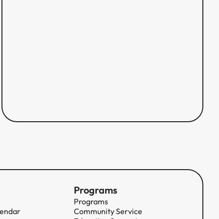
Programs
Programs
lendar
Community Service​​​​‌ ‍ ​‍​‍‌‍ ‌ ​‍‌‍‍‌‌‍‌ ‌‍‍‌‌‍ ‍​‍​‍​ ‍‍​‍​‍‌ ​ ‌‍​‌‌‍ ‍‌‍‍‌‌ ‌​‌ ‍‌​‍ ‍‌‍‍‌‌‍ ​‍​‍​‍ ​​‍​‍‌‍‍​‌ ​‍‌‍‌‌‌‍‌‍​‍​‍​ ‍‍​‍​‍‌‍‍​‌ ‌​‌ ‌​‌ ​​​ ‍‍​‍ ​‍ ‌‍ ​‌‍ ‌‍​ ‌‍​‌‌‍ ​‌‍‍​‌‍ ‌ ​ ‌ ‌​​ ‍‍​ ​ ​ ​ ​ ​ ​ ​ ​‍ ‌‍‍‌‌‍ ‍‌ ‌​‌‍‌‌‌‍ ‍‌ ‌​​‍ ‌‍‌‌‌‍‌​‌‍‍‌‌ ‌​​‍ ‌‍ ‌‌‍ ‌‍‌​‌‍‌‌​ ‌‌ ​​‌ ​‍‌‍‌‌‌ ​ ‌‍‌‌‌‍ ‍‌ ‌​‌‍​‌‌ ‌​‌‍‍‌‌‍ ‌‍ ‍​ ‍ ‌‍‍‌‌‍‌​​ ‌​ ​​​ ‍‌​ ‌ ‌‍‌‍​ ​‌​ ‍​​ ​‍​ ‌​​‍ ‌​ ​ ​ ‍​‌‍‌‍​ ​‍​‍ ‌​ ‌​‌‍‌​‌‍​‌​ ​‌​‍ ‌​ ‍​​ ‌ ​ ​​​ ​‍​‍ ‌‌‍‌‌​ ‌‍​ ‌‍​ ​‌‌‍‌​‌‍​ ​ ​‌‌‍‌‍​ ‌‌​ ‌‌‌‍​‍​ ​‌​ ‍ ‌ ‌​‌ ‍‌‌ ​​‌‍‌‌​ ‌‌‍​ ‌‍​‌‌ ‌​‌‍‌‌‌‍‌ ‌‍ ‌ ​‍‌ ‍‌​ ‍ ‌ ​​‌‍​‌‌ ‌​‌‍‍​​ ‌‌‍ ‍‌‍​‌‌‍ ‌‌‍‌‌​ ‌‍​‍‌‍​‌‌ ​ ‌‍‌‌‌‌‌‌‌ ​‍‌‍ ​​ ‌‌‍‍​‌ ‌​‌ ‌​‌ ​​​‍‌‌​ ​ ‌​​‌​‍‌‌​ ​‍‌​‌‍​‍‌‌​ ​‍‌​‌‍‌‍ ​‌‍ ‌‍​ ‌‍​‌‌‍ ​‌‍‍​‌‍ ‌ ​ ‌ ‌​​‍‌‌​ ​ ‌​​‌​ ​ ​ ​ ​ ​ ​ ​ ​‍‌‍‌‍‍‌‌‍‌​​ ‌​ ​​​ ‍‌​ ‌ ‌‍‌‍​ ​‌​ ‍​​ ​‍​ ‌​​‍ ‌​ ​ ​ ‍​‌‍‌‍​ ​‍​‍ ‌​ ‌​‌‍‌​‌‍​‌​ ​‌​‍ ‌​ ‍​​ ‌ ​ ​​​ ​‍​‍ ‌‌‍‌‌​ ‌‍​ ‌‍​ ​‌‌‍‌​‌‍​ ​ ​‌‌‍‌‍​ ‌‌​ ‌‌‌‍​‍​ ​‌​‍‌‍‌ ‌​‌ ‍‌‌ ​​‌‍‌‌​ ‌‌‍​ ‌‍​‌‌ ‌​‌‍‌‌‌‍‌ ‌‍ ‌ ​‍‌ ‍‌​‍‌‍‌ ​​‌‍​‌‌ ‌​‌‍‍​​ ‌‌‍ ‍‌‍​‌‌‍ ‌‌‍‌‌​‍​‍‌ ‌