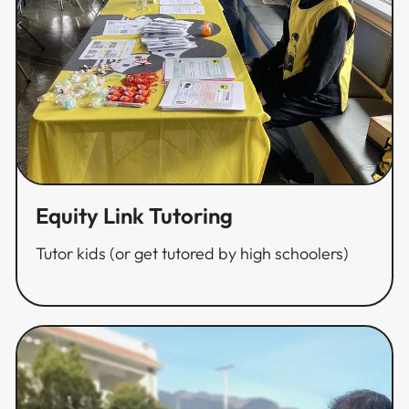
Equity Link Tutoring​​​​‌ ‍ ​‍​‍‌‍ ‌ ​‍‌‍‍‌‌‍‌ ‌‍‍‌‌‍ ‍​‍​‍​ ‍‍​‍​‍‌ ​ ‌‍​‌‌‍ ‍‌‍‍‌‌ ‌​‌ ‍‌​‍ ‍‌‍‍‌‌‍ ​‍​‍​‍ ​​‍​‍‌‍‍​‌ ​‍‌‍‌‌‌‍‌‍​‍​‍​ ‍‍​‍​‍‌‍‍​‌ ‌​‌ ‌​‌ ​​​ ‍‍​‍ ​‍ ‌‍ ​‌‍ ‌‍​ ‌‍​‌‌‍ ​‌‍‍​‌‍ ‌ ​ ‌ ‌​​ ‍‍​ ​ ​ ​ ​ ​ ​ ​ ​‍ ‌‍‍‌‌‍ ‍‌ ‌​‌‍‌‌‌‍ ‍‌ ‌​​‍ ‌‍‌‌‌‍‌​‌‍‍‌‌ ‌​​‍ ‌‍ ‌‌‍ ‌‍‌​‌‍‌‌​ ‌‌ ​​‌ ​‍‌‍‌‌‌ ​ ‌‍‌‌‌‍ ‍‌ ‌​‌‍​‌‌ ‌​‌‍‍‌‌‍ ‌‍ ‍​ ‍ ‌‍‍‌‌‍‌​​ ‌​ ‌​​ ‌‍‌‍‌‌‌‍‌‍​ ‌ ​ ​‌​ ​‌‌‍​‌​‍ ‌​ ‌‌​ ‌​​ ​​‌‍​‌​‍ ‌​ ‌​​ ‍‌​ ‌ ​ ​‌​‍ ‌‌‍​‍​ ‍​​ ‌‌​ ‍‌​‍ ‌​ ‌ ​ ‍​​ ‍​​ ‌‍​ ‍​‌‍​‍‌‍‌‌‌‍‌‍​ ​‍‌‍‌‍‌‍​‍‌‍​‌​ ‍ ‌ ‌​‌ ‍‌‌ ​​‌‍‌‌​ ‌‌ ​​‌ ​‍‌‍ ‌‍‌ ‌ ​‍‌‍​‌‌‍ ‌​ ‍ ‌ ​​‌‍​‌‌ ‌​‌‍‍​​ ‌‌ ‌​‌‍‍‌‌ ‌​‌‍ ​‌‍‌‌​ ‌‍​‍‌‍​‌‌ ​ ‌‍‌‌‌‌‌‌‌ ​‍‌‍ ​​ ‌‌‍‍​‌ ‌​‌ ‌​‌ ​​​‍‌‌​ ​ ‌​​‌​‍‌‌​ ​‍‌​‌‍​‍‌‌​ ​‍‌​‌‍‌‍ ​‌‍ ‌‍​ ‌‍​‌‌‍ ​‌‍‍​‌‍ ‌ ​ ‌ ‌​​‍‌‌​ ​ ‌​​‌​ ​ ​ ​ ​ ​ ​ ​ ​‍‌‍‌‍‍‌‌‍‌​​ ‌​ ‌​​ ‌‍‌‍‌‌‌‍‌‍​ ‌ ​ ​‌​ ​‌‌‍​‌​‍ ‌​ ‌‌​ ‌​​ ​​‌‍​‌​‍ ‌​ ‌​​ ‍‌​ ‌ ​ ​‌​‍ ‌‌‍​‍​ ‍​​ ‌‌​ ‍‌​‍ ‌​ ‌ ​ ‍​​ ‍​​ ‌‍​ ‍​‌‍​‍‌‍‌‌‌‍‌‍​ ​‍‌‍‌‍‌‍​‍‌‍​‌​‍‌‍‌ ‌​‌ ‍‌‌ ​​‌‍‌‌​ ‌‌ ​​‌ ​‍‌‍ ‌‍‌ ‌ ​‍‌‍​‌‌‍ ‌​‍‌‍‌ ​​‌‍​‌‌ ‌​‌‍‍​​ ‌‌ ‌​‌‍‍‌‌ ‌​‌‍ ​‌‍‌‌​‍​‍‌ ‌
Tutor kids (or get tutored by high schoolers)​​​​‌ ‍ ​‍​‍‌‍ ‌ ​‍‌‍‍‌‌‍‌ ‌‍‍‌‌‍ ‍​‍​‍​ ‍‍​‍​‍‌ ​ ‌‍​‌‌‍ ‍‌‍‍‌‌ ‌​‌ ‍‌​‍ ‍‌‍‍‌‌‍ ​‍​‍​‍ ​​‍​‍‌‍‍​‌ ​‍‌‍‌‌‌‍‌‍​‍​‍​ ‍‍​‍​‍‌‍‍​‌ ‌​‌ ‌​‌ ​​​ ‍‍​‍ ​‍ ‌‍ ​‌‍ ‌‍​ ‌‍​‌‌‍ ​‌‍‍​‌‍ ‌ ​ ‌ ‌​​ ‍‍​ ​ ​ ​ ​ ​ ​ ​ ​‍ ‌‍‍‌‌‍ ‍‌ ‌​‌‍‌‌‌‍ ‍‌ ‌​​‍ ‌‍‌‌‌‍‌​‌‍‍‌‌ ‌​​‍ ‌‍ ‌‌‍ ‌‍‌​‌‍‌‌​ ‌‌ ​​‌ ​‍‌‍‌‌‌ ​ ‌‍‌‌‌‍ ‍‌ ‌​‌‍​‌‌ ‌​‌‍‍‌‌‍ ‌‍ ‍​ ‍ ‌‍‍‌‌‍‌​​ ‌​ ‌​​ ‌‍‌‍‌‌‌‍‌‍​ ‌ ​ ​‌​ ​‌‌‍​‌​‍ ‌​ ‌‌​ ‌​​ ​​‌‍​‌​‍ ‌​ ‌​​ ‍‌​ ‌ ​ ​‌​‍ ‌‌‍​‍​ ‍​​ ‌‌​ ‍‌​‍ ‌​ ‌ ​ ‍​​ ‍​​ ‌‍​ ‍​‌‍​‍‌‍‌‌‌‍‌‍​ ​‍‌‍‌‍‌‍​‍‌‍​‌​ ‍ ‌ ‌​‌ ‍‌‌ ​​‌‍‌‌​ ‌‌ ​​‌ ​‍‌‍ ‌‍‌ ‌ ​‍‌‍​‌‌‍ ‌​ ‍ ‌ ​​‌‍​‌‌ ‌​‌‍‍​​ ‌‌‍‌​‌‍‌‌‌ ​ ‌‍​ ‌ ​‍‌‍‍‌‌ ​​‌ ‌​‌‍‍‌‌‍ ‌‍ ‍​ ‌‍​‍‌‍​‌‌ ​ ‌‍‌‌‌‌‌‌‌ ​‍‌‍ ​​ ‌‌‍‍​‌ ‌​‌ ‌​‌ ​​​‍‌‌​ ​ ‌​​‌​‍‌‌​ ​‍‌​‌‍​‍‌‌​ ​‍‌​‌‍‌‍ ​‌‍ ‌‍​ ‌‍​‌‌‍ ​‌‍‍​‌‍ ‌ ​ ‌ ‌​​‍‌‌​ ​ ‌​​‌​ ​ ​ ​ ​ ​ ​ ​ ​‍‌‍‌‍‍‌‌‍‌​​ ‌​ ‌​​ ‌‍‌‍‌‌‌‍‌‍​ ‌ ​ ​‌​ ​‌‌‍​‌​‍ ‌​ ‌‌​ ‌​​ ​​‌‍​‌​‍ ‌​ ‌​​ ‍‌​ ‌ ​ ​‌​‍ ‌‌‍​‍​ ‍​​ ‌‌​ ‍‌​‍ ‌​ ‌ ​ ‍​​ ‍​​ ‌‍​ ‍​‌‍​‍‌‍‌‌‌‍‌‍​ ​‍‌‍‌‍‌‍​‍‌‍​‌​‍‌‍‌ ‌​‌ ‍‌‌ ​​‌‍‌‌​ ‌‌ ​​‌ ​‍‌‍ ‌‍‌ ‌ ​‍‌‍​‌‌‍ ‌​‍‌‍‌ ​​‌‍​‌‌ ‌​‌‍‍​​ ‌‌‍‌​‌‍‌‌‌ ​ ‌‍​ ‌ ​‍‌‍‍‌‌ ​​‌ ‌​‌‍‍‌‌‍ ‌‍ ‍​‍​‍‌ ‌