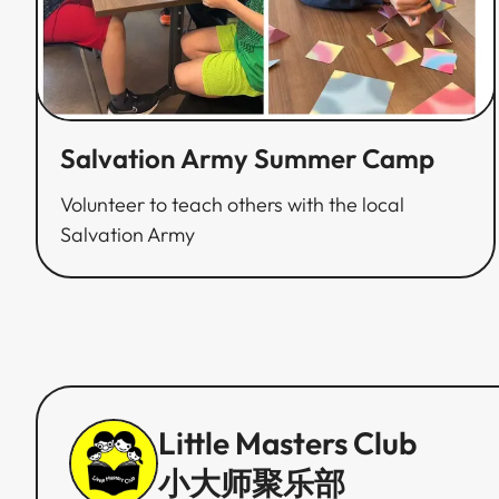
Salvation Army Summer Camp​​​​‌ ‍ ​‍​‍‌‍ ‌ ​‍‌‍‍‌‌‍‌ ‌‍‍‌‌‍ ‍​‍​‍​ ‍‍​‍​‍‌ ​ ‌‍​‌‌‍ ‍‌‍‍‌‌ ‌​‌ ‍‌​‍ ‍‌‍‍‌‌‍ ​‍​‍​‍ ​​‍​‍‌‍‍​‌ ​‍‌‍‌‌‌‍‌‍​‍​‍​ ‍‍​‍​‍‌‍‍​‌ ‌​‌ ‌​‌ ​​​ ‍‍​‍ ​‍ ‌‍ ​‌‍ ‌‍​ ‌‍​‌‌‍ ​‌‍‍​‌‍ ‌ ​ ‌ ‌​​ ‍‍​ ​ ​ ​ ​ ​ ​ ​ ​‍ ‌‍‍‌‌‍ ‍‌ ‌​‌‍‌‌‌‍ ‍‌ ‌​​‍ ‌‍‌‌‌‍‌​‌‍‍‌‌ ‌​​‍ ‌‍ ‌‌‍ ‌‍‌​‌‍‌‌​ ‌‌ ​​‌ ​‍‌‍‌‌‌ ​ ‌‍‌‌‌‍ ‍‌ ‌​‌‍​‌‌ ‌​‌‍‍‌‌‍ ‌‍ ‍​ ‍ ‌‍‍‌‌‍‌​​ ‌‌‍‌‍‌‍​‌​ ​‌​ ​‌‌‍​ ‌‍​‍​ ‌‌‌‍​ ​‍ ‌​ ‌​‌‍​‌​ ‌ ​ ​ ​‍ ‌​ ‌​​ ​‍​ ​​​ ‌ ​‍ ‌‌‍​‌‌‍​‍‌‍​‍​ ​ ​‍ ‌‌‍‌‌​ ​‌​ ‌‌​ ‍‌‌‍‌‌​ ‌​​ ‌​‌‍​‌​ ‌ ‌‍‌‌​ ​‌​ ‌‌​ ‍ ‌ ‌​‌ ‍‌‌ ​​‌‍‌‌​ ‌‌ ​​‌ ​‍‌‍ ‌‍‌ ‌ ​‍‌‍​‌‌‍ ‌​ ‍ ‌ ​​‌‍​‌‌ ‌​‌‍‍​​ ‌‌ ‌​‌‍‍‌‌ ‌​‌‍ ​‌‍‌‌​ ‌‍​‍‌‍​‌‌ ​ ‌‍‌‌‌‌‌‌‌ ​‍‌‍ ​​ ‌‌‍‍​‌ ‌​‌ ‌​‌ ​​​‍‌‌​ ​ ‌​​‌​‍‌‌​ ​‍‌​‌‍​‍‌‌​ ​‍‌​‌‍‌‍ ​‌‍ ‌‍​ ‌‍​‌‌‍ ​‌‍‍​‌‍ ‌ ​ ‌ ‌​​‍‌‌​ ​ ‌​​‌​ ​ ​ ​ ​ ​ ​ ​ ​‍‌‍‌‍‍‌‌‍‌​​ ‌‌‍‌‍‌‍​‌​ ​‌​ ​‌‌‍​ ‌‍​‍​ ‌‌‌‍​ ​‍ ‌​ ‌​‌‍​‌​ ‌ ​ ​ ​‍ ‌​ ‌​​ ​‍​ ​​​ ‌ ​‍ ‌‌‍​‌‌‍​‍‌‍​‍​ ​ ​‍ ‌‌‍‌‌​ ​‌​ ‌‌​ ‍‌‌‍‌‌​ ‌​​ ‌​‌‍​‌​ ‌ ‌‍‌‌​ ​‌​ ‌‌​‍‌‍‌ ‌​‌ ‍‌‌ ​​‌‍‌‌​ ‌‌ ​​‌ ​‍‌‍ ‌‍‌ ‌ ​‍‌‍​‌‌‍ ‌​‍‌‍‌ ​​‌‍​‌‌ ‌​‌‍‍​​ ‌‌ ‌​‌‍‍‌‌ ‌​‌‍ ​‌‍‌‌​‍​‍‌ ‌
Volunteer to teach others with the local
Salvation Army​​​​‌ ‍ ​‍​‍‌‍ ‌ ​‍‌‍‍‌‌‍‌ ‌‍‍‌‌‍ ‍​‍​‍​ ‍‍​‍​‍‌ ​ ‌‍​‌‌‍ ‍‌‍‍‌‌ ‌​‌ ‍‌​‍ ‍‌‍‍‌‌‍ ​‍​‍​‍ ​​‍​‍‌‍‍​‌ ​‍‌‍‌‌‌‍‌‍​‍​‍​ ‍‍​‍​‍‌‍‍​‌ ‌​‌ ‌​‌ ​​​ ‍‍​‍ ​‍ ‌‍ ​‌‍ ‌‍​ ‌‍​‌‌‍ ​‌‍‍​‌‍ ‌ ​ ‌ ‌​​ ‍‍​ ​ ​ ​ ​ ​ ​ ​ ​‍ ‌‍‍‌‌‍ ‍‌ ‌​‌‍‌‌‌‍ ‍‌ ‌​​‍ ‌‍‌‌‌‍‌​‌‍‍‌‌ ‌​​‍ ‌‍ ‌‌‍ ‌‍‌​‌‍‌‌​ ‌‌ ​​‌ ​‍‌‍‌‌‌ ​ ‌‍‌‌‌‍ ‍‌ ‌​‌‍​‌‌ ‌​‌‍‍‌‌‍ ‌‍ ‍​ ‍ ‌‍‍‌‌‍‌​​ ‌‌‍‌‍‌‍​‌​ ​‌​ ​‌‌‍​ ‌‍​‍​ ‌‌‌‍​ ​‍ ‌​ ‌​‌‍​‌​ ‌ ​ ​ ​‍ ‌​ ‌​​ ​‍​ ​​​ ‌ ​‍ ‌‌‍​‌‌‍​‍‌‍​‍​ ​ ​‍ ‌‌‍‌‌​ ​‌​ ‌‌​ ‍‌‌‍‌‌​ ‌​​ ‌​‌‍​‌​ ‌ ‌‍‌‌​ ​‌​ ‌‌​ ‍ ‌ ‌​‌ ‍‌‌ ​​‌‍‌‌​ ‌‌ ​​‌ ​‍‌‍ ‌‍‌ ‌ ​‍‌‍​‌‌‍ ‌​ ‍ ‌ ​​‌‍​‌‌ ‌​‌‍‍​​ ‌‌‍‌​‌‍‌‌‌ ​ ‌‍​ ‌ ​‍‌‍‍‌‌ ​​‌ ‌​‌‍‍‌‌‍ ‌‍ ‍​ ‌‍​‍‌‍​‌‌ ​ ‌‍‌‌‌‌‌‌‌ ​‍‌‍ ​​ ‌‌‍‍​‌ ‌​‌ ‌​‌ ​​​‍‌‌​ ​ ‌​​‌​‍‌‌​ ​‍‌​‌‍​‍‌‌​ ​‍‌​‌‍‌‍ ​‌‍ ‌‍​ ‌‍​‌‌‍ ​‌‍‍​‌‍ ‌ ​ ‌ ‌​​‍‌‌​ ​ ‌​​‌​ ​ ​ ​ ​ ​ ​ ​ ​‍‌‍‌‍‍‌‌‍‌​​ ‌‌‍‌‍‌‍​‌​ ​‌​ ​‌‌‍​ ‌‍​‍​ ‌‌‌‍​ ​‍ ‌​ ‌​‌‍​‌​ ‌ ​ ​ ​‍ ‌​ ‌​​ ​‍​ ​​​ ‌ ​‍ ‌‌‍​‌‌‍​‍‌‍​‍​ ​ ​‍ ‌‌‍‌‌​ ​‌​ ‌‌​ ‍‌‌‍‌‌​ ‌​​ ‌​‌‍​‌​ ‌ ‌‍‌‌​ ​‌​ ‌‌​‍‌‍‌ ‌​‌ ‍‌‌ ​​‌‍‌‌​ ‌‌ ​​‌ ​‍‌‍ ‌‍‌ ‌ ​‍‌‍​‌‌‍ ‌​‍‌‍‌ ​​‌‍​‌‌ ‌​‌‍‍​​ ‌‌‍‌​‌‍‌‌‌ ​ ‌‍​ ‌ ​‍‌‍‍‌‌ ​​‌ ‌​‌‍‍‌‌‍ ‌‍ ‍​‍​‍‌ ‌
Little Masters Club
小大师聚乐部