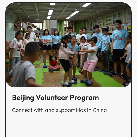
Beijing Volunteer Program​​​​‌ ‍ ​‍​‍‌‍ ‌ ​‍‌‍‍‌‌‍‌ ‌‍‍‌‌‍ ‍​‍​‍​ ‍‍​‍​‍‌ ​ ‌‍​‌‌‍ ‍‌‍‍‌‌ ‌​‌ ‍‌​‍ ‍‌‍‍‌‌‍ ​‍​‍​‍ ​​‍​‍‌‍‍​‌ ​‍‌‍‌‌‌‍‌‍​‍​‍​ ‍‍​‍​‍‌‍‍​‌ ‌​‌ ‌​‌ ​​​ ‍‍​‍ ​‍ ‌‍ ​‌‍ ‌‍​ ‌‍​‌‌‍ ​‌‍‍​‌‍ ‌ ​ ‌ ‌​​ ‍‍​ ​ ​ ​ ​ ​ ​ ​ ​‍ ‌‍‍‌‌‍ ‍‌ ‌​‌‍‌‌‌‍ ‍‌ ‌​​‍ ‌‍‌‌‌‍‌​‌‍‍‌‌ ‌​​‍ ‌‍ ‌‌‍ ‌‍‌​‌‍‌‌​ ‌‌ ​​‌ ​‍‌‍‌‌‌ ​ ‌‍‌‌‌‍ ‍‌ ‌​‌‍​‌‌ ‌​‌‍‍‌‌‍ ‌‍ ‍​ ‍ ‌‍‍‌‌‍‌​​ ‌​ ​ ‌‍​‌​ ​​​ ‌‌‌‍‌‌‌‍​ ‌‍‌‌​ ​ ​‍ ‌‌‍​‍​ ‌‍​ ​​‌‍‌‌​‍ ‌​ ‌​​ ‌​​ ‌‌​ ​‍​‍ ‌‌‍​‌​ ​‌‌‍‌‍‌‍‌‌​‍ ‌​ ​​​ ​‍​ ‌​‌‍‌‍​ ‍‌​ ‌‍‌‍‌‍​ ‍​‌‍​‍‌‍​‌​ ‌ ‌‍​ ​ ‍ ‌ ‌​‌ ‍‌‌ ​​‌‍‌‌​ ‌‌ ​​‌ ​‍‌‍ ‌‍‌ ‌ ​‍‌‍​‌‌‍ ‌​ ‍ ‌ ​​‌‍​‌‌ ‌​‌‍‍​​ ‌‌ ‌​‌‍‍‌‌ ‌​‌‍ ​‌‍‌‌​ ‌‍​‍‌‍​‌‌ ​ ‌‍‌‌‌‌‌‌‌ ​‍‌‍ ​​ ‌‌‍‍​‌ ‌​‌ ‌​‌ ​​​‍‌‌​ ​ ‌​​‌​‍‌‌​ ​‍‌​‌‍​‍‌‌​ ​‍‌​‌‍‌‍ ​‌‍ ‌‍​ ‌‍​‌‌‍ ​‌‍‍​‌‍ ‌ ​ ‌ ‌​​‍‌‌​ ​ ‌​​‌​ ​ ​ ​ ​ ​ ​ ​ ​‍‌‍‌‍‍‌‌‍‌​​ ‌​ ​ ‌‍​‌​ ​​​ ‌‌‌‍‌‌‌‍​ ‌‍‌‌​ ​ ​‍ ‌‌‍​‍​ ‌‍​ ​​‌‍‌‌​‍ ‌​ ‌​​ ‌​​ ‌‌​ ​‍​‍ ‌‌‍​‌​ ​‌‌‍‌‍‌‍‌‌​‍ ‌​ ​​​ ​‍​ ‌​‌‍‌‍​ ‍‌​ ‌‍‌‍‌‍​ ‍​‌‍​‍‌‍​‌​ ‌ ‌‍​ ​‍‌‍‌ ‌​‌ ‍‌‌ ​​‌‍‌‌​ ‌‌ ​​‌ ​‍‌‍ ‌‍‌ ‌ ​‍‌‍​‌‌‍ ‌​‍‌‍‌ ​​‌‍​‌‌ ‌​‌‍‍​​ ‌‌ ‌​‌‍‍‌‌ ‌​‌‍ ​‌‍‌‌​‍​‍‌ ‌
Connect with and support kids in China​​​​‌ ‍ ​‍​‍‌‍ ‌ ​‍‌‍‍‌‌‍‌ ‌‍‍‌‌‍ ‍​‍​‍​ ‍‍​‍​‍‌ ​ ‌‍​‌‌‍ ‍‌‍‍‌‌ ‌​‌ ‍‌​‍ ‍‌‍‍‌‌‍ ​‍​‍​‍ ​​‍​‍‌‍‍​‌ ​‍‌‍‌‌‌‍‌‍​‍​‍​ ‍‍​‍​‍‌‍‍​‌ ‌​‌ ‌​‌ ​​​ ‍‍​‍ ​‍ ‌‍ ​‌‍ ‌‍​ ‌‍​‌‌‍ ​‌‍‍​‌‍ ‌ ​ ‌ ‌​​ ‍‍​ ​ ​ ​ ​ ​ ​ ​ ​‍ ‌‍‍‌‌‍ ‍‌ ‌​‌‍‌‌‌‍ ‍‌ ‌​​‍ ‌‍‌‌‌‍‌​‌‍‍‌‌ ‌​​‍ ‌‍ ‌‌‍ ‌‍‌​‌‍‌‌​ ‌‌ ​​‌ ​‍‌‍‌‌‌ ​ ‌‍‌‌‌‍ ‍‌ ‌​‌‍​‌‌ ‌​‌‍‍‌‌‍ ‌‍ ‍​ ‍ ‌‍‍‌‌‍‌​​ ‌​ ​ ‌‍​‌​ ​​​ ‌‌‌‍‌‌‌‍​ ‌‍‌‌​ ​ ​‍ ‌‌‍​‍​ ‌‍​ ​​‌‍‌‌​‍ ‌​ ‌​​ ‌​​ ‌‌​ ​‍​‍ ‌‌‍​‌​ ​‌‌‍‌‍‌‍‌‌​‍ ‌​ ​​​ ​‍​ ‌​‌‍‌‍​ ‍‌​ ‌‍‌‍‌‍​ ‍​‌‍​‍‌‍​‌​ ‌ ‌‍​ ​ ‍ ‌ ‌​‌ ‍‌‌ ​​‌‍‌‌​ ‌‌ ​​‌ ​‍‌‍ ‌‍‌ ‌ ​‍‌‍​‌‌‍ ‌​ ‍ ‌ ​​‌‍​‌‌ ‌​‌‍‍​​ ‌‌‍‌​‌‍‌‌‌ ​ ‌‍​ ‌ ​‍‌‍‍‌‌ ​​‌ ‌​‌‍‍‌‌‍ ‌‍ ‍​ ‌‍​‍‌‍​‌‌ ​ ‌‍‌‌‌‌‌‌‌ ​‍‌‍ ​​ ‌‌‍‍​‌ ‌​‌ ‌​‌ ​​​‍‌‌​ ​ ‌​​‌​‍‌‌​ ​‍‌​‌‍​‍‌‌​ ​‍‌​‌‍‌‍ ​‌‍ ‌‍​ ‌‍​‌‌‍ ​‌‍‍​‌‍ ‌ ​ ‌ ‌​​‍‌‌​ ​ ‌​​‌​ ​ ​ ​ ​ ​ ​ ​ ​‍‌‍‌‍‍‌‌‍‌​​ ‌​ ​ ‌‍​‌​ ​​​ ‌‌‌‍‌‌‌‍​ ‌‍‌‌​ ​ ​‍ ‌‌‍​‍​ ‌‍​ ​​‌‍‌‌​‍ ‌​ ‌​​ ‌​​ ‌‌​ ​‍​‍ ‌‌‍​‌​ ​‌‌‍‌‍‌‍‌‌​‍ ‌​ ​​​ ​‍​ ‌​‌‍‌‍​ ‍‌​ ‌‍‌‍‌‍​ ‍​‌‍​‍‌‍​‌​ ‌ ‌‍​ ​‍‌‍‌ ‌​‌ ‍‌‌ ​​‌‍‌‌​ ‌‌ ​​‌ ​‍‌‍ ‌‍‌ ‌ ​‍‌‍​‌‌‍ ‌​‍‌‍‌ ​​‌‍​‌‌ ‌​‌‍‍​​ ‌‌‍‌​‌‍‌‌‌ ​ ‌‍​ ‌ ​‍‌‍‍‌‌ ​​‌ ‌​‌‍‍‌‌‍ ‌‍ ‍​‍​‍‌ ‌