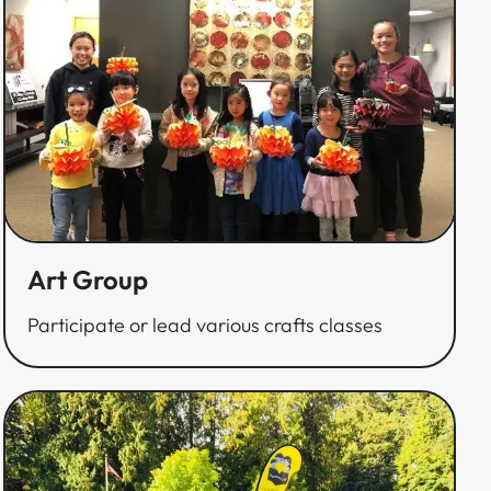
Art Group​​​​‌ ‍ ​‍​‍‌‍ ‌ ​‍‌‍‍‌‌‍‌ ‌‍‍‌‌‍ ‍​‍​‍​ ‍‍​‍​‍‌ ​ ‌‍​‌‌‍ ‍‌‍‍‌‌ ‌​‌ ‍‌​‍ ‍‌‍‍‌‌‍ ​‍​‍​‍ ​​‍​‍‌‍‍​‌ ​‍‌‍‌‌‌‍‌‍​‍​‍​ ‍‍​‍​‍‌‍‍​‌ ‌​‌ ‌​‌ ​​​ ‍‍​‍ ​‍ ‌‍ ​‌‍ ‌‍​ ‌‍​‌‌‍ ​‌‍‍​‌‍ ‌ ​ ‌ ‌​​ ‍‍​ ​ ​ ​ ​ ​ ​ ​ ​‍ ‌‍‍‌‌‍ ‍‌ ‌​‌‍‌‌‌‍ ‍‌ ‌​​‍ ‌‍‌‌‌‍‌​‌‍‍‌‌ ‌​​‍ ‌‍ ‌‌‍ ‌‍‌​‌‍‌‌​ ‌‌ ​​‌ ​‍‌‍‌‌‌ ​ ‌‍‌‌‌‍ ‍‌ ‌​‌‍​‌‌ ‌​‌‍‍‌‌‍ ‌‍ ‍​ ‍ ‌‍‍‌‌‍‌​​ ‌​ ‍​​ ​‌‌‍​‍​ ‌​​ ‌‍‌‍​ ​ ​‍‌‍‌‌​‍ ‌​ ​‌​ ​‍​ ‌‍​ ‍‌​‍ ‌​ ‌​​ ​ ​ ‌‌​ ​‍​‍ ‌‌‍​‌‌‍​‍​ ​ ​ ​​​‍ ‌‌‍​ ​ ‌ ‌‍‌‍​ ‌​‌‍​ ​ ‍‌‌‍‌‌​ ​‍​ ​​​ ‌‌​ ​‍​ ‍‌​ ‍ ‌ ‌​‌ ‍‌‌ ​​‌‍‌‌​ ‌‌ ​​‌ ​‍‌‍ ‌‍‌ ‌ ​‍‌‍​‌‌‍ ‌​ ‍ ‌ ​​‌‍​‌‌ ‌​‌‍‍​​ ‌‌ ‌​‌‍‍‌‌ ‌​‌‍ ​‌‍‌‌​ ‌‍​‍‌‍​‌‌ ​ ‌‍‌‌‌‌‌‌‌ ​‍‌‍ ​​ ‌‌‍‍​‌ ‌​‌ ‌​‌ ​​​‍‌‌​ ​ ‌​​‌​‍‌‌​ ​‍‌​‌‍​‍‌‌​ ​‍‌​‌‍‌‍ ​‌‍ ‌‍​ ‌‍​‌‌‍ ​‌‍‍​‌‍ ‌ ​ ‌ ‌​​‍‌‌​ ​ ‌​​‌​ ​ ​ ​ ​ ​ ​ ​ ​‍‌‍‌‍‍‌‌‍‌​​ ‌​ ‍​​ ​‌‌‍​‍​ ‌​​ ‌‍‌‍​ ​ ​‍‌‍‌‌​‍ ‌​ ​‌​ ​‍​ ‌‍​ ‍‌​‍ ‌​ ‌​​ ​ ​ ‌‌​ ​‍​‍ ‌‌‍​‌‌‍​‍​ ​ ​ ​​​‍ ‌‌‍​ ​ ‌ ‌‍‌‍​ ‌​‌‍​ ​ ‍‌‌‍‌‌​ ​‍​ ​​​ ‌‌​ ​‍​ ‍‌​‍‌‍‌ ‌​‌ ‍‌‌ ​​‌‍‌‌​ ‌‌ ​​‌ ​‍‌‍ ‌‍‌ ‌ ​‍‌‍​‌‌‍ ‌​‍‌‍‌ ​​‌‍​‌‌ ‌​‌‍‍​​ ‌‌ ‌​‌‍‍‌‌ ‌​‌‍ ​‌‍‌‌​‍​‍‌ ‌
Participate or lead various crafts classes​​​​‌ ‍ ​‍​‍‌‍ ‌ ​‍‌‍‍‌‌‍‌ ‌‍‍‌‌‍ ‍​‍​‍​ ‍‍​‍​‍‌ ​ ‌‍​‌‌‍ ‍‌‍‍‌‌ ‌​‌ ‍‌​‍ ‍‌‍‍‌‌‍ ​‍​‍​‍ ​​‍​‍‌‍‍​‌ ​‍‌‍‌‌‌‍‌‍​‍​‍​ ‍‍​‍​‍‌‍‍​‌ ‌​‌ ‌​‌ ​​​ ‍‍​‍ ​‍ ‌‍ ​‌‍ ‌‍​ ‌‍​‌‌‍ ​‌‍‍​‌‍ ‌ ​ ‌ ‌​​ ‍‍​ ​ ​ ​ ​ ​ ​ ​ ​‍ ‌‍‍‌‌‍ ‍‌ ‌​‌‍‌‌‌‍ ‍‌ ‌​​‍ ‌‍‌‌‌‍‌​‌‍‍‌‌ ‌​​‍ ‌‍ ‌‌‍ ‌‍‌​‌‍‌‌​ ‌‌ ​​‌ ​‍‌‍‌‌‌ ​ ‌‍‌‌‌‍ ‍‌ ‌​‌‍​‌‌ ‌​‌‍‍‌‌‍ ‌‍ ‍​ ‍ ‌‍‍‌‌‍‌​​ ‌​ ‍​​ ​‌‌‍​‍​ ‌​​ ‌‍‌‍​ ​ ​‍‌‍‌‌​‍ ‌​ ​‌​ ​‍​ ‌‍​ ‍‌​‍ ‌​ ‌​​ ​ ​ ‌‌​ ​‍​‍ ‌‌‍​‌‌‍​‍​ ​ ​ ​​​‍ ‌‌‍​ ​ ‌ ‌‍‌‍​ ‌​‌‍​ ​ ‍‌‌‍‌‌​ ​‍​ ​​​ ‌‌​ ​‍​ ‍‌​ ‍ ‌ ‌​‌ ‍‌‌ ​​‌‍‌‌​ ‌‌ ​​‌ ​‍‌‍ ‌‍‌ ‌ ​‍‌‍​‌‌‍ ‌​ ‍ ‌ ​​‌‍​‌‌ ‌​‌‍‍​​ ‌‌‍‌​‌‍‌‌‌ ​ ‌‍​ ‌ ​‍‌‍‍‌‌ ​​‌ ‌​‌‍‍‌‌‍ ‌‍ ‍​ ‌‍​‍‌‍​‌‌ ​ ‌‍‌‌‌‌‌‌‌ ​‍‌‍ ​​ ‌‌‍‍​‌ ‌​‌ ‌​‌ ​​​‍‌‌​ ​ ‌​​‌​‍‌‌​ ​‍‌​‌‍​‍‌‌​ ​‍‌​‌‍‌‍ ​‌‍ ‌‍​ ‌‍​‌‌‍ ​‌‍‍​‌‍ ‌ ​ ‌ ‌​​‍‌‌​ ​ ‌​​‌​ ​ ​ ​ ​ ​ ​ ​ ​‍‌‍‌‍‍‌‌‍‌​​ ‌​ ‍​​ ​‌‌‍​‍​ ‌​​ ‌‍‌‍​ ​ ​‍‌‍‌‌​‍ ‌​ ​‌​ ​‍​ ‌‍​ ‍‌​‍ ‌​ ‌​​ ​ ​ ‌‌​ ​‍​‍ ‌‌‍​‌‌‍​‍​ ​ ​ ​​​‍ ‌‌‍​ ​ ‌ ‌‍‌‍​ ‌​‌‍​ ​ ‍‌‌‍‌‌​ ​‍​ ​​​ ‌‌​ ​‍​ ‍‌​‍‌‍‌ ‌​‌ ‍‌‌ ​​‌‍‌‌​ ‌‌ ​​‌ ​‍‌‍ ‌‍‌ ‌ ​‍‌‍​‌‌‍ ‌​‍‌‍‌ ​​‌‍​‌‌ ‌​‌‍‍​​ ‌‌‍‌​‌‍‌‌‌ ​ ‌‍​ ‌ ​‍‌‍‍‌‌ ​​‌ ‌​‌‍‍‌‌‍ ‌‍ ‍​‍​‍‌ ‌