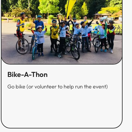
Bike-A-Thon​​​​‌ ‍ ​‍​‍‌‍ ‌ ​‍‌‍‍‌‌‍‌ ‌‍‍‌‌‍ ‍​‍​‍​ ‍‍​‍​‍‌ ​ ‌‍​‌‌‍ ‍‌‍‍‌‌ ‌​‌ ‍‌​‍ ‍‌‍‍‌‌‍ ​‍​‍​‍ ​​‍​‍‌‍‍​‌ ​‍‌‍‌‌‌‍‌‍​‍​‍​ ‍‍​‍​‍‌‍‍​‌ ‌​‌ ‌​‌ ​​​ ‍‍​‍ ​‍ ‌‍ ​‌‍ ‌‍​ ‌‍​‌‌‍ ​‌‍‍​‌‍ ‌ ​ ‌ ‌​​ ‍‍​ ​ ​ ​ ​ ​ ​ ​ ​‍ ‌‍‍‌‌‍ ‍‌ ‌​‌‍‌‌‌‍ ‍‌ ‌​​‍ ‌‍‌‌‌‍‌​‌‍‍‌‌ ‌​​‍ ‌‍ ‌‌‍ ‌‍‌​‌‍‌‌​ ‌‌ ​​‌ ​‍‌‍‌‌‌ ​ ‌‍‌‌‌‍ ‍‌ ‌​‌‍​‌‌ ‌​‌‍‍‌‌‍ ‌‍ ‍​ ‍ ‌‍‍‌‌‍‌​​ ‌‌‍‌‌​ ‍‌‌‍‌‍‌‍​ ‌‍​‌‌‍​‌‌‍​ ​ ‍‌​‍ ‌​ ‌‌‌‍​ ​ ​ ‌‍​‍​‍ ‌​ ‌​​ ‍​​ ‍​​ ​‍​‍ ‌‌‍​‍​ ‍​​ ​ ​ ​​​‍ ‌​ ​‍‌‍‌​​ ​ ‌‍‌​‌‍​ ‌‍​‍‌‍‌​​ ‌‍​ ​‍​ ​ ​ ‍​​ ‌ ​ ‍ ‌ ‌​‌ ‍‌‌ ​​‌‍‌‌​ ‌‌ ​​‌ ​‍‌‍ ‌‍‌ ‌ ​‍‌‍​‌‌‍ ‌​ ‍ ‌ ​​‌‍​‌‌ ‌​‌‍‍​​ ‌‌ ‌​‌‍‍‌‌ ‌​‌‍ ​‌‍‌‌​ ‌‍​‍‌‍​‌‌ ​ ‌‍‌‌‌‌‌‌‌ ​‍‌‍ ​​ ‌‌‍‍​‌ ‌​‌ ‌​‌ ​​​‍‌‌​ ​ ‌​​‌​‍‌‌​ ​‍‌​‌‍​‍‌‌​ ​‍‌​‌‍‌‍ ​‌‍ ‌‍​ ‌‍​‌‌‍ ​‌‍‍​‌‍ ‌ ​ ‌ ‌​​‍‌‌​ ​ ‌​​‌​ ​ ​ ​ ​ ​ ​ ​ ​‍‌‍‌‍‍‌‌‍‌​​ ‌‌‍‌‌​ ‍‌‌‍‌‍‌‍​ ‌‍​‌‌‍​‌‌‍​ ​ ‍‌​‍ ‌​ ‌‌‌‍​ ​ ​ ‌‍​‍​‍ ‌​ ‌​​ ‍​​ ‍​​ ​‍​‍ ‌‌‍​‍​ ‍​​ ​ ​ ​​​‍ ‌​ ​‍‌‍‌​​ ​ ‌‍‌​‌‍​ ‌‍​‍‌‍‌​​ ‌‍​ ​‍​ ​ ​ ‍​​ ‌ ​‍‌‍‌ ‌​‌ ‍‌‌ ​​‌‍‌‌​ ‌‌ ​​‌ ​‍‌‍ ‌‍‌ ‌ ​‍‌‍​‌‌‍ ‌​‍‌‍‌ ​​‌‍​‌‌ ‌​‌‍‍​​ ‌‌ ‌​‌‍‍‌‌ ‌​‌‍ ​‌‍‌‌​‍​‍‌ ‌
Go bike (or volunteer to help run the event)​​​​‌ ‍ ​‍​‍‌‍ ‌ ​‍‌‍‍‌‌‍‌ ‌‍‍‌‌‍ ‍​‍​‍​ ‍‍​‍​‍‌ ​ ‌‍​‌‌‍ ‍‌‍‍‌‌ ‌​‌ ‍‌​‍ ‍‌‍‍‌‌‍ ​‍​‍​‍ ​​‍​‍‌‍‍​‌ ​‍‌‍‌‌‌‍‌‍​‍​‍​ ‍‍​‍​‍‌‍‍​‌ ‌​‌ ‌​‌ ​​​ ‍‍​‍ ​‍ ‌‍ ​‌‍ ‌‍​ ‌‍​‌‌‍ ​‌‍‍​‌‍ ‌ ​ ‌ ‌​​ ‍‍​ ​ ​ ​ ​ ​ ​ ​ ​‍ ‌‍‍‌‌‍ ‍‌ ‌​‌‍‌‌‌‍ ‍‌ ‌​​‍ ‌‍‌‌‌‍‌​‌‍‍‌‌ ‌​​‍ ‌‍ ‌‌‍ ‌‍‌​‌‍‌‌​ ‌‌ ​​‌ ​‍‌‍‌‌‌ ​ ‌‍‌‌‌‍ ‍‌ ‌​‌‍​‌‌ ‌​‌‍‍‌‌‍ ‌‍ ‍​ ‍ ‌‍‍‌‌‍‌​​ ‌‌‍‌‌​ ‍‌‌‍‌‍‌‍​ ‌‍​‌‌‍​‌‌‍​ ​ ‍‌​‍ ‌​ ‌‌‌‍​ ​ ​ ‌‍​‍​‍ ‌​ ‌​​ ‍​​ ‍​​ ​‍​‍ ‌‌‍​‍​ ‍​​ ​ ​ ​​​‍ ‌​ ​‍‌‍‌​​ ​ ‌‍‌​‌‍​ ‌‍​‍‌‍‌​​ ‌‍​ ​‍​ ​ ​ ‍​​ ‌ ​ ‍ ‌ ‌​‌ ‍‌‌ ​​‌‍‌‌​ ‌‌ ​​‌ ​‍‌‍ ‌‍‌ ‌ ​‍‌‍​‌‌‍ ‌​ ‍ ‌ ​​‌‍​‌‌ ‌​‌‍‍​​ ‌‌‍‌​‌‍‌‌‌ ​ ‌‍​ ‌ ​‍‌‍‍‌‌ ​​‌ ‌​‌‍‍‌‌‍ ‌‍ ‍​ ‌‍​‍‌‍​‌‌ ​ ‌‍‌‌‌‌‌‌‌ ​‍‌‍ ​​ ‌‌‍‍​‌ ‌​‌ ‌​‌ ​​​‍‌‌​ ​ ‌​​‌​‍‌‌​ ​‍‌​‌‍​‍‌‌​ ​‍‌​‌‍‌‍ ​‌‍ ‌‍​ ‌‍​‌‌‍ ​‌‍‍​‌‍ ‌ ​ ‌ ‌​​‍‌‌​ ​ ‌​​‌​ ​ ​ ​ ​ ​ ​ ​ ​‍‌‍‌‍‍‌‌‍‌​​ ‌‌‍‌‌​ ‍‌‌‍‌‍‌‍​ ‌‍​‌‌‍​‌‌‍​ ​ ‍‌​‍ ‌​ ‌‌‌‍​ ​ ​ ‌‍​‍​‍ ‌​ ‌​​ ‍​​ ‍​​ ​‍​‍ ‌‌‍​‍​ ‍​​ ​ ​ ​​​‍ ‌​ ​‍‌‍‌​​ ​ ‌‍‌​‌‍​ ‌‍​‍‌‍‌​​ ‌‍​ ​‍​ ​ ​ ‍​​ ‌ ​‍‌‍‌ ‌​‌ ‍‌‌ ​​‌‍‌‌​ ‌‌ ​​‌ ​‍‌‍ ‌‍‌ ‌ ​‍‌‍​‌‌‍ ‌​‍‌‍‌ ​​‌‍​‌‌ ‌​‌‍‍​​ ‌‌‍‌​‌‍‌‌‌ ​ ‌‍​ ‌ ​‍‌‍‍‌‌ ​​‌ ‌​‌‍‍‌‌‍ ‌‍ ‍​‍​‍‌ ‌