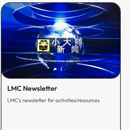
LMC Newsletter​​​​‌ ‍ ​‍​‍‌‍ ‌ ​‍‌‍‍‌‌‍‌ ‌‍‍‌‌‍ ‍​‍​‍​ ‍‍​‍​‍‌ ​ ‌‍​‌‌‍ ‍‌‍‍‌‌ ‌​‌ ‍‌​‍ ‍‌‍‍‌‌‍ ​‍​‍​‍ ​​‍​‍‌‍‍​‌ ​‍‌‍‌‌‌‍‌‍​‍​‍​ ‍‍​‍​‍‌‍‍​‌ ‌​‌ ‌​‌ ​​​ ‍‍​‍ ​‍ ‌‍ ​‌‍ ‌‍​ ‌‍​‌‌‍ ​‌‍‍​‌‍ ‌ ​ ‌ ‌​​ ‍‍​ ​ ​ ​ ​ ​ ​ ​ ​‍ ‌‍‍‌‌‍ ‍‌ ‌​‌‍‌‌‌‍ ‍‌ ‌​​‍ ‌‍‌‌‌‍‌​‌‍‍‌‌ ‌​​‍ ‌‍ ‌‌‍ ‌‍‌​‌‍‌‌​ ‌‌ ​​‌ ​‍‌‍‌‌‌ ​ ‌‍‌‌‌‍ ‍‌ ‌​‌‍​‌‌ ‌​‌‍‍‌‌‍ ‌‍ ‍​ ‍ ‌‍‍‌‌‍‌​​ ‌‌‍​‍​ ‍​​ ‌​​ ‌‍‌‍‌‍‌‍​‍​ ‍‌​ ​​​‍ ‌‌‍‌​​ ​‍​ ‌‌​ ​​​‍ ‌​ ‌​​ ‌​‌‍​‍​ ‍‌​‍ ‌‌‍​‍​ ‌‌​ ‌ ​ ​ ​‍ ‌‌‍​‍‌‍‌​​ ‌​​ ‌‌​ ‌ ​ ‍​‌‍​‍‌‍‌‍​ ‌‌‌‍‌​​ ‌​​ ‌‍​ ‍ ‌ ‌​‌ ‍‌‌ ​​‌‍‌‌​ ‌‌ ​​‌ ​‍‌‍ ‌‍‌ ‌ ​‍‌‍​‌‌‍ ‌​ ‍ ‌ ​​‌‍​‌‌ ‌​‌‍‍​​ ‌‌ ‌​‌‍‍‌‌ ‌​‌‍ ​‌‍‌‌​ ‌‍​‍‌‍​‌‌ ​ ‌‍‌‌‌‌‌‌‌ ​‍‌‍ ​​ ‌‌‍‍​‌ ‌​‌ ‌​‌ ​​​‍‌‌​ ​ ‌​​‌​‍‌‌​ ​‍‌​‌‍​‍‌‌​ ​‍‌​‌‍‌‍ ​‌‍ ‌‍​ ‌‍​‌‌‍ ​‌‍‍​‌‍ ‌ ​ ‌ ‌​​‍‌‌​ ​ ‌​​‌​ ​ ​ ​ ​ ​ ​ ​ ​‍‌‍‌‍‍‌‌‍‌​​ ‌‌‍​‍​ ‍​​ ‌​​ ‌‍‌‍‌‍‌‍​‍​ ‍‌​ ​​​‍ ‌‌‍‌​​ ​‍​ ‌‌​ ​​​‍ ‌​ ‌​​ ‌​‌‍​‍​ ‍‌​‍ ‌‌‍​‍​ ‌‌​ ‌ ​ ​ ​‍ ‌‌‍​‍‌‍‌​​ ‌​​ ‌‌​ ‌ ​ ‍​‌‍​‍‌‍‌‍​ ‌‌‌‍‌​​ ‌​​ ‌‍​‍‌‍‌ ‌​‌ ‍‌‌ ​​‌‍‌‌​ ‌‌ ​​‌ ​‍‌‍ ‌‍‌ ‌ ​‍‌‍​‌‌‍ ‌​‍‌‍‌ ​​‌‍​‌‌ ‌​‌‍‍​​ ‌‌ ‌​‌‍‍‌‌ ‌​‌‍ ​‌‍‌‌​‍​‍‌ ‌
LMC's newsletter for activities/resources​​​​‌ ‍ ​‍​‍‌‍ ‌ ​‍‌‍‍‌‌‍‌ ‌‍‍‌‌‍ ‍​‍​‍​ ‍‍​‍​‍‌ ​ ‌‍​‌‌‍ ‍‌‍‍‌‌ ‌​‌ ‍‌​‍ ‍‌‍‍‌‌‍ ​‍​‍​‍ ​​‍​‍‌‍‍​‌ ​‍‌‍‌‌‌‍‌‍​‍​‍​ ‍‍​‍​‍‌‍‍​‌ ‌​‌ ‌​‌ ​​​ ‍‍​‍ ​‍ ‌‍ ​‌‍ ‌‍​ ‌‍​‌‌‍ ​‌‍‍​‌‍ ‌ ​ ‌ ‌​​ ‍‍​ ​ ​ ​ ​ ​ ​ ​ ​‍ ‌‍‍‌‌‍ ‍‌ ‌​‌‍‌‌‌‍ ‍‌ ‌​​‍ ‌‍‌‌‌‍‌​‌‍‍‌‌ ‌​​‍ ‌‍ ‌‌‍ ‌‍‌​‌‍‌‌​ ‌‌ ​​‌ ​‍‌‍‌‌‌ ​ ‌‍‌‌‌‍ ‍‌ ‌​‌‍​‌‌ ‌​‌‍‍‌‌‍ ‌‍ ‍​ ‍ ‌‍‍‌‌‍‌​​ ‌‌‍​‍​ ‍​​ ‌​​ ‌‍‌‍‌‍‌‍​‍​ ‍‌​ ​​​‍ ‌‌‍‌​​ ​‍​ ‌‌​ ​​​‍ ‌​ ‌​​ ‌​‌‍​‍​ ‍‌​‍ ‌‌‍​‍​ ‌‌​ ‌ ​ ​ ​‍ ‌‌‍​‍‌‍‌​​ ‌​​ ‌‌​ ‌ ​ ‍​‌‍​‍‌‍‌‍​ ‌‌‌‍‌​​ ‌​​ ‌‍​ ‍ ‌ ‌​‌ ‍‌‌ ​​‌‍‌‌​ ‌‌ ​​‌ ​‍‌‍ ‌‍‌ ‌ ​‍‌‍​‌‌‍ ‌​ ‍ ‌ ​​‌‍​‌‌ ‌​‌‍‍​​ ‌‌‍‌​‌‍‌‌‌ ​ ‌‍​ ‌ ​‍‌‍‍‌‌ ​​‌ ‌​‌‍‍‌‌‍ ‌‍ ‍​ ‌‍​‍‌‍​‌‌ ​ ‌‍‌‌‌‌‌‌‌ ​‍‌‍ ​​ ‌‌‍‍​‌ ‌​‌ ‌​‌ ​​​‍‌‌​ ​ ‌​​‌​‍‌‌​ ​‍‌​‌‍​‍‌‌​ ​‍‌​‌‍‌‍ ​‌‍ ‌‍​ ‌‍​‌‌‍ ​‌‍‍​‌‍ ‌ ​ ‌ ‌​​‍‌‌​ ​ ‌​​‌​ ​ ​ ​ ​ ​ ​ ​ ​‍‌‍‌‍‍‌‌‍‌​​ ‌‌‍​‍​ ‍​​ ‌​​ ‌‍‌‍‌‍‌‍​‍​ ‍‌​ ​​​‍ ‌‌‍‌​​ ​‍​ ‌‌​ ​​​‍ ‌​ ‌​​ ‌​‌‍​‍​ ‍‌​‍ ‌‌‍​‍​ ‌‌​ ‌ ​ ​ ​‍ ‌‌‍​‍‌‍‌​​ ‌​​ ‌‌​ ‌ ​ ‍​‌‍​‍‌‍‌‍​ ‌‌‌‍‌​​ ‌​​ ‌‍​‍‌‍‌ ‌​‌ ‍‌‌ ​​‌‍‌‌​ ‌‌ ​​‌ ​‍‌‍ ‌‍‌ ‌ ​‍‌‍​‌‌‍ ‌​‍‌‍‌ ​​‌‍​‌‌ ‌​‌‍‍​​ ‌‌‍‌​‌‍‌‌‌ ​ ‌‍​ ‌ ​‍‌‍‍‌‌ ​​‌ ‌​‌‍‍‌‌‍ ‌‍ ‍​‍​‍‌ ‌