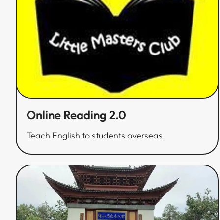
Online Reading 2.0​​​​‌ ‍ ​‍​‍‌‍ ‌ ​‍‌‍‍‌‌‍‌ ‌‍‍‌‌‍ ‍​‍​‍​ ‍‍​‍​‍‌ ​ ‌‍​‌‌‍ ‍‌‍‍‌‌ ‌​‌ ‍‌​‍ ‍‌‍‍‌‌‍ ​‍​‍​‍ ​​‍​‍‌‍‍​‌ ​‍‌‍‌‌‌‍‌‍​‍​‍​ ‍‍​‍​‍‌‍‍​‌ ‌​‌ ‌​‌ ​​​ ‍‍​‍ ​‍ ‌‍ ​‌‍ ‌‍​ ‌‍​‌‌‍ ​‌‍‍​‌‍ ‌ ​ ‌ ‌​​ ‍‍​ ​ ​ ​ ​ ​ ​ ​ ​‍ ‌‍‍‌‌‍ ‍‌ ‌​‌‍‌‌‌‍ ‍‌ ‌​​‍ ‌‍‌‌‌‍‌​‌‍‍‌‌ ‌​​‍ ‌‍ ‌‌‍ ‌‍‌​‌‍‌‌​ ‌‌ ​​‌ ​‍‌‍‌‌‌ ​ ‌‍‌‌‌‍ ‍‌ ‌​‌‍​‌‌ ‌​‌‍‍‌‌‍ ‌‍ ‍​ ‍ ‌‍‍‌‌‍‌​​ ‌​ ​‍​ ‍​​ ‍​‌‍​‌​ ​‌​ ‌‍​ ‌‍​ ​ ​‍ ‌​ ‌‌​ ‌​‌‍‌‌​ ​‌​‍ ‌​ ‌​​ ‍‌‌‍​ ​ ‌‍​‍ ‌‌‍​‌​ ‌​‌‍‌​‌‍‌‌​‍ ‌​ ​‍​ ‌‍‌‍‌​‌‍‌‌‌‍‌​‌‍​‍​ ‌ ​ ‍​‌‍​‍​ ‌‌‌‍‌‍‌‍​‍​ ‍ ‌ ‌​‌ ‍‌‌ ​​‌‍‌‌​ ‌‌ ​​‌ ​‍‌‍ ‌‍‌ ‌ ​‍‌‍​‌‌‍ ‌​ ‍ ‌ ​​‌‍​‌‌ ‌​‌‍‍​​ ‌‌ ‌​‌‍‍‌‌ ‌​‌‍ ​‌‍‌‌​ ‌‍​‍‌‍​‌‌ ​ ‌‍‌‌‌‌‌‌‌ ​‍‌‍ ​​ ‌‌‍‍​‌ ‌​‌ ‌​‌ ​​​‍‌‌​ ​ ‌​​‌​‍‌‌​ ​‍‌​‌‍​‍‌‌​ ​‍‌​‌‍‌‍ ​‌‍ ‌‍​ ‌‍​‌‌‍ ​‌‍‍​‌‍ ‌ ​ ‌ ‌​​‍‌‌​ ​ ‌​​‌​ ​ ​ ​ ​ ​ ​ ​ ​‍‌‍‌‍‍‌‌‍‌​​ ‌​ ​‍​ ‍​​ ‍​‌‍​‌​ ​‌​ ‌‍​ ‌‍​ ​ ​‍ ‌​ ‌‌​ ‌​‌‍‌‌​ ​‌​‍ ‌​ ‌​​ ‍‌‌‍​ ​ ‌‍​‍ ‌‌‍​‌​ ‌​‌‍‌​‌‍‌‌​‍ ‌​ ​‍​ ‌‍‌‍‌​‌‍‌‌‌‍‌​‌‍​‍​ ‌ ​ ‍​‌‍​‍​ ‌‌‌‍‌‍‌‍​‍​‍‌‍‌ ‌​‌ ‍‌‌ ​​‌‍‌‌​ ‌‌ ​​‌ ​‍‌‍ ‌‍‌ ‌ ​‍‌‍​‌‌‍ ‌​‍‌‍‌ ​​‌‍​‌‌ ‌​‌‍‍​​ ‌‌ ‌​‌‍‍‌‌ ‌​‌‍ ​‌‍‌‌​‍​‍‌ ‌
Teach English to students overseas​​​​‌ ‍ ​‍​‍‌‍ ‌ ​‍‌‍‍‌‌‍‌ ‌‍‍‌‌‍ ‍​‍​‍​ ‍‍​‍​‍‌ ​ ‌‍​‌‌‍ ‍‌‍‍‌‌ ‌​‌ ‍‌​‍ ‍‌‍‍‌‌‍ ​‍​‍​‍ ​​‍​‍‌‍‍​‌ ​‍‌‍‌‌‌‍‌‍​‍​‍​ ‍‍​‍​‍‌‍‍​‌ ‌​‌ ‌​‌ ​​​ ‍‍​‍ ​‍ ‌‍ ​‌‍ ‌‍​ ‌‍​‌‌‍ ​‌‍‍​‌‍ ‌ ​ ‌ ‌​​ ‍‍​ ​ ​ ​ ​ ​ ​ ​ ​‍ ‌‍‍‌‌‍ ‍‌ ‌​‌‍‌‌‌‍ ‍‌ ‌​​‍ ‌‍‌‌‌‍‌​‌‍‍‌‌ ‌​​‍ ‌‍ ‌‌‍ ‌‍‌​‌‍‌‌​ ‌‌ ​​‌ ​‍‌‍‌‌‌ ​ ‌‍‌‌‌‍ ‍‌ ‌​‌‍​‌‌ ‌​‌‍‍‌‌‍ ‌‍ ‍​ ‍ ‌‍‍‌‌‍‌​​ ‌​ ​‍​ ‍​​ ‍​‌‍​‌​ ​‌​ ‌‍​ ‌‍​ ​ ​‍ ‌​ ‌‌​ ‌​‌‍‌‌​ ​‌​‍ ‌​ ‌​​ ‍‌‌‍​ ​ ‌‍​‍ ‌‌‍​‌​ ‌​‌‍‌​‌‍‌‌​‍ ‌​ ​‍​ ‌‍‌‍‌​‌‍‌‌‌‍‌​‌‍​‍​ ‌ ​ ‍​‌‍​‍​ ‌‌‌‍‌‍‌‍​‍​ ‍ ‌ ‌​‌ ‍‌‌ ​​‌‍‌‌​ ‌‌ ​​‌ ​‍‌‍ ‌‍‌ ‌ ​‍‌‍​‌‌‍ ‌​ ‍ ‌ ​​‌‍​‌‌ ‌​‌‍‍​​ ‌‌‍‌​‌‍‌‌‌ ​ ‌‍​ ‌ ​‍‌‍‍‌‌ ​​‌ ‌​‌‍‍‌‌‍ ‌‍ ‍​ ‌‍​‍‌‍​‌‌ ​ ‌‍‌‌‌‌‌‌‌ ​‍‌‍ ​​ ‌‌‍‍​‌ ‌​‌ ‌​‌ ​​​‍‌‌​ ​ ‌​​‌​‍‌‌​ ​‍‌​‌‍​‍‌‌​ ​‍‌​‌‍‌‍ ​‌‍ ‌‍​ ‌‍​‌‌‍ ​‌‍‍​‌‍ ‌ ​ ‌ ‌​​‍‌‌​ ​ ‌​​‌​ ​ ​ ​ ​ ​ ​ ​ ​‍‌‍‌‍‍‌‌‍‌​​ ‌​ ​‍​ ‍​​ ‍​‌‍​‌​ ​‌​ ‌‍​ ‌‍​ ​ ​‍ ‌​ ‌‌​ ‌​‌‍‌‌​ ​‌​‍ ‌​ ‌​​ ‍‌‌‍​ ​ ‌‍​‍ ‌‌‍​‌​ ‌​‌‍‌​‌‍‌‌​‍ ‌​ ​‍​ ‌‍‌‍‌​‌‍‌‌‌‍‌​‌‍​‍​ ‌ ​ ‍​‌‍​‍​ ‌‌‌‍‌‍‌‍​‍​‍‌‍‌ ‌​‌ ‍‌‌ ​​‌‍‌‌​ ‌‌ ​​‌ ​‍‌‍ ‌‍‌ ‌ ​‍‌‍​‌‌‍ ‌​‍‌‍‌ ​​‌‍​‌‌ ‌​‌‍‍​​ ‌‌‍‌​‌‍‌‌‌ ​ ‌‍​ ‌ ​‍‌‍‍‌‌ ​​‌ ‌​‌‍‍‌‌‍ ‌‍ ‍​‍​‍‌ ‌