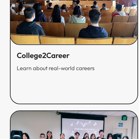
College2Career​​​​‌ ‍ ​‍​‍‌‍ ‌ ​‍‌‍‍‌‌‍‌ ‌‍‍‌‌‍ ‍​‍​‍​ ‍‍​‍​‍‌ ​ ‌‍​‌‌‍ ‍‌‍‍‌‌ ‌​‌ ‍‌​‍ ‍‌‍‍‌‌‍ ​‍​‍​‍ ​​‍​‍‌‍‍​‌ ​‍‌‍‌‌‌‍‌‍​‍​‍​ ‍‍​‍​‍‌‍‍​‌ ‌​‌ ‌​‌ ​​​ ‍‍​‍ ​‍ ‌‍ ​‌‍ ‌‍​ ‌‍​‌‌‍ ​‌‍‍​‌‍ ‌ ​ ‌ ‌​​ ‍‍​ ​ ​ ​ ​ ​ ​ ​ ​‍ ‌‍‍‌‌‍ ‍‌ ‌​‌‍‌‌‌‍ ‍‌ ‌​​‍ ‌‍‌‌‌‍‌​‌‍‍‌‌ ‌​​‍ ‌‍ ‌‌‍ ‌‍‌​‌‍‌‌​ ‌‌ ​​‌ ​‍‌‍‌‌‌ ​ ‌‍‌‌‌‍ ‍‌ ‌​‌‍​‌‌ ‌​‌‍‍‌‌‍ ‌‍ ‍​ ‍ ‌‍‍‌‌‍‌​​ ‌‌‍​‌‌‍​‍‌‍‌‌​ ‌‍‌‍‌‌​ ‌‌​ ‌‌​ ​‌​‍ ‌​ ‌‍​ ‌​‌‍​‍‌‍‌‍​‍ ‌​ ‌​‌‍​‍‌‍‌‌‌‍​ ​‍ ‌​ ‍‌​ ‌​‌‍​ ​ ​‍​‍ ‌​ ​ ‌‍​‌‌‍​ ​ ‌‌​ ​‌​ ​​​ ‍‌‌‍‌‌‌‍​‌​ ​‌​ ‌​​ ​ ​ ‍ ‌ ‌​‌ ‍‌‌ ​​‌‍‌‌​ ‌‌ ​​‌ ​‍‌‍ ‌‍‌ ‌ ​‍‌‍​‌‌‍ ‌​ ‍ ‌ ​​‌‍​‌‌ ‌​‌‍‍​​ ‌‌ ‌​‌‍‍‌‌ ‌​‌‍ ​‌‍‌‌​ ‌‍​‍‌‍​‌‌ ​ ‌‍‌‌‌‌‌‌‌ ​‍‌‍ ​​ ‌‌‍‍​‌ ‌​‌ ‌​‌ ​​​‍‌‌​ ​ ‌​​‌​‍‌‌​ ​‍‌​‌‍​‍‌‌​ ​‍‌​‌‍‌‍ ​‌‍ ‌‍​ ‌‍​‌‌‍ ​‌‍‍​‌‍ ‌ ​ ‌ ‌​​‍‌‌​ ​ ‌​​‌​ ​ ​ ​ ​ ​ ​ ​ ​‍‌‍‌‍‍‌‌‍‌​​ ‌‌‍​‌‌‍​‍‌‍‌‌​ ‌‍‌‍‌‌​ ‌‌​ ‌‌​ ​‌​‍ ‌​ ‌‍​ ‌​‌‍​‍‌‍‌‍​‍ ‌​ ‌​‌‍​‍‌‍‌‌‌‍​ ​‍ ‌​ ‍‌​ ‌​‌‍​ ​ ​‍​‍ ‌​ ​ ‌‍​‌‌‍​ ​ ‌‌​ ​‌​ ​​​ ‍‌‌‍‌‌‌‍​‌​ ​‌​ ‌​​ ​ ​‍‌‍‌ ‌​‌ ‍‌‌ ​​‌‍‌‌​ ‌‌ ​​‌ ​‍‌‍ ‌‍‌ ‌ ​‍‌‍​‌‌‍ ‌​‍‌‍‌ ​​‌‍​‌‌ ‌​‌‍‍​​ ‌‌ ‌​‌‍‍‌‌ ‌​‌‍ ​‌‍‌‌​‍​‍‌ ‌
Learn about real-world careers​​​​‌ ‍ ​‍​‍‌‍ ‌ ​‍‌‍‍‌‌‍‌ ‌‍‍‌‌‍ ‍​‍​‍​ ‍‍​‍​‍‌ ​ ‌‍​‌‌‍ ‍‌‍‍‌‌ ‌​‌ ‍‌​‍ ‍‌‍‍‌‌‍ ​‍​‍​‍ ​​‍​‍‌‍‍​‌ ​‍‌‍‌‌‌‍‌‍​‍​‍​ ‍‍​‍​‍‌‍‍​‌ ‌​‌ ‌​‌ ​​​ ‍‍​‍ ​‍ ‌‍ ​‌‍ ‌‍​ ‌‍​‌‌‍ ​‌‍‍​‌‍ ‌ ​ ‌ ‌​​ ‍‍​ ​ ​ ​ ​ ​ ​ ​ ​‍ ‌‍‍‌‌‍ ‍‌ ‌​‌‍‌‌‌‍ ‍‌ ‌​​‍ ‌‍‌‌‌‍‌​‌‍‍‌‌ ‌​​‍ ‌‍ ‌‌‍ ‌‍‌​‌‍‌‌​ ‌‌ ​​‌ ​‍‌‍‌‌‌ ​ ‌‍‌‌‌‍ ‍‌ ‌​‌‍​‌‌ ‌​‌‍‍‌‌‍ ‌‍ ‍​ ‍ ‌‍‍‌‌‍‌​​ ‌‌‍​‌‌‍​‍‌‍‌‌​ ‌‍‌‍‌‌​ ‌‌​ ‌‌​ ​‌​‍ ‌​ ‌‍​ ‌​‌‍​‍‌‍‌‍​‍ ‌​ ‌​‌‍​‍‌‍‌‌‌‍​ ​‍ ‌​ ‍‌​ ‌​‌‍​ ​ ​‍​‍ ‌​ ​ ‌‍​‌‌‍​ ​ ‌‌​ ​‌​ ​​​ ‍‌‌‍‌‌‌‍​‌​ ​‌​ ‌​​ ​ ​ ‍ ‌ ‌​‌ ‍‌‌ ​​‌‍‌‌​ ‌‌ ​​‌ ​‍‌‍ ‌‍‌ ‌ ​‍‌‍​‌‌‍ ‌​ ‍ ‌ ​​‌‍​‌‌ ‌​‌‍‍​​ ‌‌‍‌​‌‍‌‌‌ ​ ‌‍​ ‌ ​‍‌‍‍‌‌ ​​‌ ‌​‌‍‍‌‌‍ ‌‍ ‍​ ‌‍​‍‌‍​‌‌ ​ ‌‍‌‌‌‌‌‌‌ ​‍‌‍ ​​ ‌‌‍‍​‌ ‌​‌ ‌​‌ ​​​‍‌‌​ ​ ‌​​‌​‍‌‌​ ​‍‌​‌‍​‍‌‌​ ​‍‌​‌‍‌‍ ​‌‍ ‌‍​ ‌‍​‌‌‍ ​‌‍‍​‌‍ ‌ ​ ‌ ‌​​‍‌‌​ ​ ‌​​‌​ ​ ​ ​ ​ ​ ​ ​ ​‍‌‍‌‍‍‌‌‍‌​​ ‌‌‍​‌‌‍​‍‌‍‌‌​ ‌‍‌‍‌‌​ ‌‌​ ‌‌​ ​‌​‍ ‌​ ‌‍​ ‌​‌‍​‍‌‍‌‍​‍ ‌​ ‌​‌‍​‍‌‍‌‌‌‍​ ​‍ ‌​ ‍‌​ ‌​‌‍​ ​ ​‍​‍ ‌​ ​ ‌‍​‌‌‍​ ​ ‌‌​ ​‌​ ​​​ ‍‌‌‍‌‌‌‍​‌​ ​‌​ ‌​​ ​ ​‍‌‍‌ ‌​‌ ‍‌‌ ​​‌‍‌‌​ ‌‌ ​​‌ ​‍‌‍ ‌‍‌ ‌ ​‍‌‍​‌‌‍ ‌​‍‌‍‌ ​​‌‍​‌‌ ‌​‌‍‍​​ ‌‌‍‌​‌‍‌‌‌ ​ ‌‍​ ‌ ​‍‌‍‍‌‌ ​​‌ ‌​‌‍‍‌‌‍ ‌‍ ‍​‍​‍‌ ‌