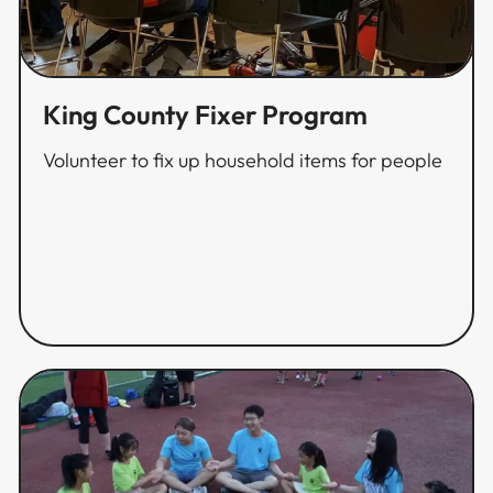
King County Fixer Program​​​​‌ ‍ ​‍​‍‌‍ ‌ ​‍‌‍‍‌‌‍‌ ‌‍‍‌‌‍ ‍​‍​‍​ ‍‍​‍​‍‌ ​ ‌‍​‌‌‍ ‍‌‍‍‌‌ ‌​‌ ‍‌​‍ ‍‌‍‍‌‌‍ ​‍​‍​‍ ​​‍​‍‌‍‍​‌ ​‍‌‍‌‌‌‍‌‍​‍​‍​ ‍‍​‍​‍‌‍‍​‌ ‌​‌ ‌​‌ ​​​ ‍‍​‍ ​‍ ‌‍ ​‌‍ ‌‍​ ‌‍​‌‌‍ ​‌‍‍​‌‍ ‌ ​ ‌ ‌​​ ‍‍​ ​ ​ ​ ​ ​ ​ ​ ​‍ ‌‍‍‌‌‍ ‍‌ ‌​‌‍‌‌‌‍ ‍‌ ‌​​‍ ‌‍‌‌‌‍‌​‌‍‍‌‌ ‌​​‍ ‌‍ ‌‌‍ ‌‍‌​‌‍‌‌​ ‌‌ ​​‌ ​‍‌‍‌‌‌ ​ ‌‍‌‌‌‍ ‍‌ ‌​‌‍​‌‌ ‌​‌‍‍‌‌‍ ‌‍ ‍​ ‍ ‌‍‍‌‌‍‌​​ ‌​ ‌​‌‍‌‍​ ‌‍​ ​​​ ​‍​ ‌‌‌‍​‌​ ‌‍​‍ ‌‌‍‌‍​ ‌‌‌‍‌‌‌‍​‍​‍ ‌​ ‌​​ ‍​‌‍​‍​ ‌‍​‍ ‌‌‍​‌​ ‍​‌‍​‍​ ‌‍​‍ ‌​ ‌‌​ ​‌​ ‌‌​ ‌ ​ ​‍​ ‌‌​ ‍​‌‍‌‌‌‍‌‍​ ​​‌‍​‌‌‍​‌​ ‍ ‌ ‌​‌ ‍‌‌ ​​‌‍‌‌​ ‌‌ ​​‌ ​‍‌‍ ‌‍‌ ‌ ​‍‌‍​‌‌‍ ‌​ ‍ ‌ ​​‌‍​‌‌ ‌​‌‍‍​​ ‌‌ ‌​‌‍‍‌‌ ‌​‌‍ ​‌‍‌‌​ ‌‍​‍‌‍​‌‌ ​ ‌‍‌‌‌‌‌‌‌ ​‍‌‍ ​​ ‌‌‍‍​‌ ‌​‌ ‌​‌ ​​​‍‌‌​ ​ ‌​​‌​‍‌‌​ ​‍‌​‌‍​‍‌‌​ ​‍‌​‌‍‌‍ ​‌‍ ‌‍​ ‌‍​‌‌‍ ​‌‍‍​‌‍ ‌ ​ ‌ ‌​​‍‌‌​ ​ ‌​​‌​ ​ ​ ​ ​ ​ ​ ​ ​‍‌‍‌‍‍‌‌‍‌​​ ‌​ ‌​‌‍‌‍​ ‌‍​ ​​​ ​‍​ ‌‌‌‍​‌​ ‌‍​‍ ‌‌‍‌‍​ ‌‌‌‍‌‌‌‍​‍​‍ ‌​ ‌​​ ‍​‌‍​‍​ ‌‍​‍ ‌‌‍​‌​ ‍​‌‍​‍​ ‌‍​‍ ‌​ ‌‌​ ​‌​ ‌‌​ ‌ ​ ​‍​ ‌‌​ ‍​‌‍‌‌‌‍‌‍​ ​​‌‍​‌‌‍​‌​‍‌‍‌ ‌​‌ ‍‌‌ ​​‌‍‌‌​ ‌‌ ​​‌ ​‍‌‍ ‌‍‌ ‌ ​‍‌‍​‌‌‍ ‌​‍‌‍‌ ​​‌‍​‌‌ ‌​‌‍‍​​ ‌‌ ‌​‌‍‍‌‌ ‌​‌‍ ​‌‍‌‌​‍​‍‌ ‌
Volunteer to fix up household items for people​​​​‌ ‍ ​‍​‍‌‍ ‌ ​‍‌‍‍‌‌‍‌ ‌‍‍‌‌‍ ‍​‍​‍​ ‍‍​‍​‍‌ ​ ‌‍​‌‌‍ ‍‌‍‍‌‌ ‌​‌ ‍‌​‍ ‍‌‍‍‌‌‍ ​‍​‍​‍ ​​‍​‍‌‍‍​‌ ​‍‌‍‌‌‌‍‌‍​‍​‍​ ‍‍​‍​‍‌‍‍​‌ ‌​‌ ‌​‌ ​​​ ‍‍​‍ ​‍ ‌‍ ​‌‍ ‌‍​ ‌‍​‌‌‍ ​‌‍‍​‌‍ ‌ ​ ‌ ‌​​ ‍‍​ ​ ​ ​ ​ ​ ​ ​ ​‍ ‌‍‍‌‌‍ ‍‌ ‌​‌‍‌‌‌‍ ‍‌ ‌​​‍ ‌‍‌‌‌‍‌​‌‍‍‌‌ ‌​​‍ ‌‍ ‌‌‍ ‌‍‌​‌‍‌‌​ ‌‌ ​​‌ ​‍‌‍‌‌‌ ​ ‌‍‌‌‌‍ ‍‌ ‌​‌‍​‌‌ ‌​‌‍‍‌‌‍ ‌‍ ‍​ ‍ ‌‍‍‌‌‍‌​​ ‌​ ‌​‌‍‌‍​ ‌‍​ ​​​ ​‍​ ‌‌‌‍​‌​ ‌‍​‍ ‌‌‍‌‍​ ‌‌‌‍‌‌‌‍​‍​‍ ‌​ ‌​​ ‍​‌‍​‍​ ‌‍​‍ ‌‌‍​‌​ ‍​‌‍​‍​ ‌‍​‍ ‌​ ‌‌​ ​‌​ ‌‌​ ‌ ​ ​‍​ ‌‌​ ‍​‌‍‌‌‌‍‌‍​ ​​‌‍​‌‌‍​‌​ ‍ ‌ ‌​‌ ‍‌‌ ​​‌‍‌‌​ ‌‌ ​​‌ ​‍‌‍ ‌‍‌ ‌ ​‍‌‍​‌‌‍ ‌​ ‍ ‌ ​​‌‍​‌‌ ‌​‌‍‍​​ ‌‌‍‌​‌‍‌‌‌ ​ ‌‍​ ‌ ​‍‌‍‍‌‌ ​​‌ ‌​‌‍‍‌‌‍ ‌‍ ‍​ ‌‍​‍‌‍​‌‌ ​ ‌‍‌‌‌‌‌‌‌ ​‍‌‍ ​​ ‌‌‍‍​‌ ‌​‌ ‌​‌ ​​​‍‌‌​ ​ ‌​​‌​‍‌‌​ ​‍‌​‌‍​‍‌‌​ ​‍‌​‌‍‌‍ ​‌‍ ‌‍​ ‌‍​‌‌‍ ​‌‍‍​‌‍ ‌ ​ ‌ ‌​​‍‌‌​ ​ ‌​​‌​ ​ ​ ​ ​ ​ ​ ​ ​‍‌‍‌‍‍‌‌‍‌​​ ‌​ ‌​‌‍‌‍​ ‌‍​ ​​​ ​‍​ ‌‌‌‍​‌​ ‌‍​‍ ‌‌‍‌‍​ ‌‌‌‍‌‌‌‍​‍​‍ ‌​ ‌​​ ‍​‌‍​‍​ ‌‍​‍ ‌‌‍​‌​ ‍​‌‍​‍​ ‌‍​‍ ‌​ ‌‌​ ​‌​ ‌‌​ ‌ ​ ​‍​ ‌‌​ ‍​‌‍‌‌‌‍‌‍​ ​​‌‍​‌‌‍​‌​‍‌‍‌ ‌​‌ ‍‌‌ ​​‌‍‌‌​ ‌‌ ​​‌ ​‍‌‍ ‌‍‌ ‌ ​‍‌‍​‌‌‍ ‌​‍‌‍‌ ​​‌‍​‌‌ ‌​‌‍‍​​ ‌‌‍‌​‌‍‌‌‌ ​ ‌‍​ ‌ ​‍‌‍‍‌‌ ​​‌ ‌​‌‍‍‌‌‍ ‌‍ ‍​‍​‍‌ ‌