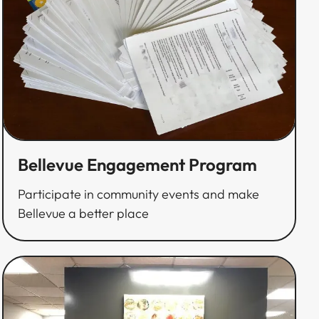
Bellevue Engagement Program​​​​‌ ‍ ​‍​‍‌‍ ‌ ​‍‌‍‍‌‌‍‌ ‌‍‍‌‌‍ ‍​‍​‍​ ‍‍​‍​‍‌ ​ ‌‍​‌‌‍ ‍‌‍‍‌‌ ‌​‌ ‍‌​‍ ‍‌‍‍‌‌‍ ​‍​‍​‍ ​​‍​‍‌‍‍​‌ ​‍‌‍‌‌‌‍‌‍​‍​‍​ ‍‍​‍​‍‌‍‍​‌ ‌​‌ ‌​‌ ​​​ ‍‍​‍ ​‍ ‌‍ ​‌‍ ‌‍​ ‌‍​‌‌‍ ​‌‍‍​‌‍ ‌ ​ ‌ ‌​​ ‍‍​ ​ ​ ​ ​ ​ ​ ​ ​‍ ‌‍‍‌‌‍ ‍‌ ‌​‌‍‌‌‌‍ ‍‌ ‌​​‍ ‌‍‌‌‌‍‌​‌‍‍‌‌ ‌​​‍ ‌‍ ‌‌‍ ‌‍‌​‌‍‌‌​ ‌‌ ​​‌ ​‍‌‍‌‌‌ ​ ‌‍‌‌‌‍ ‍‌ ‌​‌‍​‌‌ ‌​‌‍‍‌‌‍ ‌‍ ‍​ ‍ ‌‍‍‌‌‍‌​​ ‌​ ‌ ​ ​‌​ ‌​‌‍‌​‌‍​ ​ ‍‌​ ​‍​ ​‍​‍ ‌​ ‌​‌‍​‍‌‍​‍​ ​‌​‍ ‌​ ‌​​ ​‍‌‍​ ​ ‍​​‍ ‌‌‍​‌​ ​‍​ ‌​​ ‍​​‍ ‌​ ​‌​ ‌​‌‍​‌‌‍​ ​ ‌ ‌‍‌‌‌‍​‌​ ​​​ ‌‌​ ‌ ​ ​‍‌‍‌‍​ ‍ ‌ ‌​‌ ‍‌‌ ​​‌‍‌‌​ ‌‌ ​​‌ ​‍‌‍ ‌‍‌ ‌ ​‍‌‍​‌‌‍ ‌​ ‍ ‌ ​​‌‍​‌‌ ‌​‌‍‍​​ ‌‌ ‌​‌‍‍‌‌ ‌​‌‍ ​‌‍‌‌​ ‌‍​‍‌‍​‌‌ ​ ‌‍‌‌‌‌‌‌‌ ​‍‌‍ ​​ ‌‌‍‍​‌ ‌​‌ ‌​‌ ​​​‍‌‌​ ​ ‌​​‌​‍‌‌​ ​‍‌​‌‍​‍‌‌​ ​‍‌​‌‍‌‍ ​‌‍ ‌‍​ ‌‍​‌‌‍ ​‌‍‍​‌‍ ‌ ​ ‌ ‌​​‍‌‌​ ​ ‌​​‌​ ​ ​ ​ ​ ​ ​ ​ ​‍‌‍‌‍‍‌‌‍‌​​ ‌​ ‌ ​ ​‌​ ‌​‌‍‌​‌‍​ ​ ‍‌​ ​‍​ ​‍​‍ ‌​ ‌​‌‍​‍‌‍​‍​ ​‌​‍ ‌​ ‌​​ ​‍‌‍​ ​ ‍​​‍ ‌‌‍​‌​ ​‍​ ‌​​ ‍​​‍ ‌​ ​‌​ ‌​‌‍​‌‌‍​ ​ ‌ ‌‍‌‌‌‍​‌​ ​​​ ‌‌​ ‌ ​ ​‍‌‍‌‍​‍‌‍‌ ‌​‌ ‍‌‌ ​​‌‍‌‌​ ‌‌ ​​‌ ​‍‌‍ ‌‍‌ ‌ ​‍‌‍​‌‌‍ ‌​‍‌‍‌ ​​‌‍​‌‌ ‌​‌‍‍​​ ‌‌ ‌​‌‍‍‌‌ ‌​‌‍ ​‌‍‌‌​‍​‍‌ ‌
Participate in community events and make
Bellevue a better place​​​​‌ ‍ ​‍​‍‌‍ ‌ ​‍‌‍‍‌‌‍‌ ‌‍‍‌‌‍ ‍​‍​‍​ ‍‍​‍​‍‌ ​ ‌‍​‌‌‍ ‍‌‍‍‌‌ ‌​‌ ‍‌​‍ ‍‌‍‍‌‌‍ ​‍​‍​‍ ​​‍​‍‌‍‍​‌ ​‍‌‍‌‌‌‍‌‍​‍​‍​ ‍‍​‍​‍‌‍‍​‌ ‌​‌ ‌​‌ ​​​ ‍‍​‍ ​‍ ‌‍ ​‌‍ ‌‍​ ‌‍​‌‌‍ ​‌‍‍​‌‍ ‌ ​ ‌ ‌​​ ‍‍​ ​ ​ ​ ​ ​ ​ ​ ​‍ ‌‍‍‌‌‍ ‍‌ ‌​‌‍‌‌‌‍ ‍‌ ‌​​‍ ‌‍‌‌‌‍‌​‌‍‍‌‌ ‌​​‍ ‌‍ ‌‌‍ ‌‍‌​‌‍‌‌​ ‌‌ ​​‌ ​‍‌‍‌‌‌ ​ ‌‍‌‌‌‍ ‍‌ ‌​‌‍​‌‌ ‌​‌‍‍‌‌‍ ‌‍ ‍​ ‍ ‌‍‍‌‌‍‌​​ ‌​ ‌ ​ ​‌​ ‌​‌‍‌​‌‍​ ​ ‍‌​ ​‍​ ​‍​‍ ‌​ ‌​‌‍​‍‌‍​‍​ ​‌​‍ ‌​ ‌​​ ​‍‌‍​ ​ ‍​​‍ ‌‌‍​‌​ ​‍​ ‌​​ ‍​​‍ ‌​ ​‌​ ‌​‌‍​‌‌‍​ ​ ‌ ‌‍‌‌‌‍​‌​ ​​​ ‌‌​ ‌ ​ ​‍‌‍‌‍​ ‍ ‌ ‌​‌ ‍‌‌ ​​‌‍‌‌​ ‌‌ ​​‌ ​‍‌‍ ‌‍‌ ‌ ​‍‌‍​‌‌‍ ‌​ ‍ ‌ ​​‌‍​‌‌ ‌​‌‍‍​​ ‌‌‍‌​‌‍‌‌‌ ​ ‌‍​ ‌ ​‍‌‍‍‌‌ ​​‌ ‌​‌‍‍‌‌‍ ‌‍ ‍​ ‌‍​‍‌‍​‌‌ ​ ‌‍‌‌‌‌‌‌‌ ​‍‌‍ ​​ ‌‌‍‍​‌ ‌​‌ ‌​‌ ​​​‍‌‌​ ​ ‌​​‌​‍‌‌​ ​‍‌​‌‍​‍‌‌​ ​‍‌​‌‍‌‍ ​‌‍ ‌‍​ ‌‍​‌‌‍ ​‌‍‍​‌‍ ‌ ​ ‌ ‌​​‍‌‌​ ​ ‌​​‌​ ​ ​ ​ ​ ​ ​ ​ ​‍‌‍‌‍‍‌‌‍‌​​ ‌​ ‌ ​ ​‌​ ‌​‌‍‌​‌‍​ ​ ‍‌​ ​‍​ ​‍​‍ ‌​ ‌​‌‍​‍‌‍​‍​ ​‌​‍ ‌​ ‌​​ ​‍‌‍​ ​ ‍​​‍ ‌‌‍​‌​ ​‍​ ‌​​ ‍​​‍ ‌​ ​‌​ ‌​‌‍​‌‌‍​ ​ ‌ ‌‍‌‌‌‍​‌​ ​​​ ‌‌​ ‌ ​ ​‍‌‍‌‍​‍‌‍‌ ‌​‌ ‍‌‌ ​​‌‍‌‌​ ‌‌ ​​‌ ​‍‌‍ ‌‍‌ ‌ ​‍‌‍​‌‌‍ ‌​‍‌‍‌ ​​‌‍​‌‌ ‌​‌‍‍​​ ‌‌‍‌​‌‍‌‌‌ ​ ‌‍​ ‌ ​‍‌‍‍‌‌ ​​‌ ‌​‌‍‍‌‌‍ ‌‍ ‍​‍​‍‌ ‌