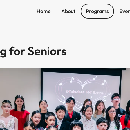
Home
About
Programs
Even
​ ​‍ ‌​ ‌​‌‍​‌‌‍‌‍​ ​‌​ ‌‌​ ‌‌‌‍​‌​ ​ ​ ‌ ​ ‍​​ ‍‌‌‍‌‍​ ‍ ‌ ‌​‌ ‍‌‌ ​​‌‍‌‌​ ‌‌ ​​‌ ​‍‌‍ ‌‍‌ ‌ ​‍‌‍​‌‌‍ ‌​ ‍ ‌ ​​‌‍​‌‌ ‌​‌‍‍​​ ‌‌ ‌​‌‍‍‌‌ ‌​‌‍ ​‌‍‌‌​ ‌‍​‍‌‍​‌‌ ​ ‌‍‌‌‌‌‌‌‌ ​‍‌‍ ​​ ‌‌‍‍​‌ ‌​‌ ‌​‌ ​​​‍‌‌​ ​ ‌​​‌​‍‌‌​ ​‍‌​‌‍​‍‌‌​ ​‍‌​‌‍‌‍ ​‌‍ ‌‍​ ‌‍​‌‌‍ ​‌‍‍​‌‍ ‌ ​ ‌ ‌​​‍‌‌​ ​ ‌​​‌​ ​ ​ ​ ​ ​ ​ ​ ​‍‌‍‌‍‍‌‌‍‌​​ ‌‌‍​‌​ ‌ ​ ‌‌‌‍‌​‌‍​‍​ ​‍​ ​‍‌‍​ ​‍ ‌‌‍​ ​ ‌‌‌‍‌​​ ‌​​‍ ‌​ ‌​‌‍‌‌‌‍‌‍‌‍‌​​‍ ‌​ ‍‌‌‍‌‍‌‍​ ‌‍​ ​‍ ‌​ ‌​‌‍​‌‌‍‌‍​ ​‌​ ‌‌​ ‌‌‌‍​‌​ ​ ​ ‌ ​ ‍​​ ‍‌‌‍‌‍​‍‌‍‌ ‌​‌ ‍‌‌ ​​‌‍‌‌​ ‌‌ ​​‌ ​‍‌‍ ‌‍‌ ‌ ​‍‌‍​‌‌‍ ‌​‍‌‍‌ ​​‌‍​‌‌ ‌​‌‍‍​​ ‌‌ ‌​‌‍‍‌‌ ‌​‌‍ ​‌‍‌‌​‍​‍‌ ‌