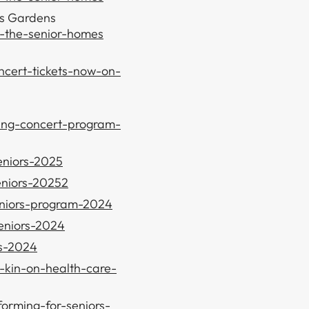
is Gardens
t-the-senior-homes
oncert-tickets-now-on-
sing-concert-program-
​ ‌‍‌‍​ ‌​‌‍​‍​ ​​​ ‌​‌‍‌‍​ ​‍‌‍​‌​‍‌‌​ ​‍​ ​‍​‍‌‌​ ‌‌‌​‌​​‍ ‍‌‍​ ‌‍‍​‌‍‍‌‌‍ ​‌‍‌​‌ ​‍‌‍‌‌‌‍ ‍​‍‌‌​ ‌‌‌​​‍‌‌ ‌‍‍ ‌‍‌‌‌ ‍‌​‍‌‌​ ​ ‌​‌​​‍‌‌​ ​ ‌​‌​​‍‌‌​ ​‍​ ​‍​ ​ ‌‍​ ‌‍‌‌​ ‌‌​ ​‌​ ‌ ​ ​ ‌‍‌‌​ ‌ ​ ‌ ‌‍‌​‌‍​ ​‍‌‌​ ​‍​ ​‍​‍‌‌​ ‌‌‌​‌​​‍ ‍‌ ‌​‌‍‌‌‌ ‍​‌ ‌​​‍​‍‌ ‌
​ ​‍​ ‍​‌‍‌​​ ​‌‌‍​‍‌‍​ ​ ‍​‌‍​‌‌‍​‌‌‍​‍​ ‌​​ ‌​‌‍‌​​‍‌‌​ ​‍​ ​‍​‍‌‌​ ‌‌‌​‌​​‍ ‍‌‍​ ‌‍‍​‌‍‍‌‌‍ ​‌‍‌​‌ ​‍‌‍‌‌‌‍ ‍​‍‌‌​ ‌‌‌​​‍‌‌ ‌‍‍ ‌‍‌‌‌ ‍‌​‍‌‌​ ​ ‌​‌​​‍‌‌​ ​ ‌​‌​​‍‌‌​ ​‍​ ​‍​ ‌‌‌‍​‌‌‍‌‌​ ‍‌‌‍​‍​ ​​‌‍​‍​ ‌ ‌‍‌‌‌‍​‌​ ​‍​ ​​​‍‌‌​ ​‍​ ​‍​‍‌‌​ ‌‌‌​‌​​‍ ‍‌ ‌​‌‍‌‌‌ ‍​‌ ‌​​‍​‍‌ ‌
 ​​‌‍‌‌​ ‌‌ ​​‌ ​‍‌‍ ‌‍‌ ‌ ​‍‌‍​‌‌‍ ‌​‍‌‍‌ ​​‌‍​‌‌ ‌​‌‍‍​​ ‌‌‍​‍‌‍ ‌‍‌​‌ ‍‌​‍‌‌​ ‌‌‌​​‍‌‌ ‌‍‍ ‌‍‌‌‌ ‍‌​‍‌‌​ ​ ‌​‌​​‍‌‌​ ​ ‌​‌​​‍‌‌​ ​‍​ ​‍‌‍​‌​ ​‌​ ‌‍​ ‌ ‌‍​ ​ ‌‍​ ‌‍​ ‍​​ ​​‌‍​‌‌‍‌​‌‍​ ​‍‌‌​ ​‍​ ​‍​‍‌‌​ ‌‌‌​‌​​‍ ‍‌‍​ ‌‍‍​‌‍‍‌‌‍ ​‌‍‌​‌ ​‍‌‍‌‌‌‍ ‍​‍‌‌​ ‌‌‌​​‍‌‌ ‌‍‍ ‌‍‌‌‌ ‍‌​‍‌‌​ ​ ‌​‌​​‍‌‌​ ​ ‌​‌​​‍‌‌​ ​‍​ ​‍‌‍‌‌​ ​‌​ ​‍​ ​ ​ ‌‍​ ​ ‌‍​ ​ ​‍​ ‍​​ ​​​ ​‌​ ‍‌​‍‌‌​ ​‍​ ​‍​‍‌‌​ ‌‌‌​‌​​‍ ‍‌ ‌​‌‍‌‌‌ ‍​‌ ‌​​‍​‍‌ ‌
‍​​ ‌ ‌‍​ ​ ‌ ​ ​​‌‍‌‍‌‍​ ‌‍​ ​ ‍​​ ​​​ ‌‍​‍‌‌​ ​‍​ ​‍​‍‌‌​ ‌‌‌​‌​​‍ ‍‌‍​ ‌‍‍​‌‍‍‌‌‍ ​‌‍‌​‌ ​‍‌‍‌‌‌‍ ‍​‍‌‌​ ‌‌‌​​‍‌‌ ‌‍‍ ‌‍‌‌‌ ‍‌​‍‌‌​ ​ ‌​‌​​‍‌‌​ ​ ‌​‌​​‍‌‌​ ​‍​ ​‍​ ​​‌‍​ ​ ​​​ ​‌​ ‌​​ ​‌‌‍​‍​ ‌ ​ ​‍‌‍​ ‌‍‌​‌‍​‍​‍‌‌​ ​‍​ ​‍​‍‌‌​ ‌‌‌​‌​​‍ ‍‌ ‌​‌‍‌‌‌ ‍​‌ ‌​​‍​‍‌ ‌
‍‌‌​ ‌‌‌​​‍‌‌ ‌‍‍ ‌‍‌‌‌ ‍‌​‍‌‌​ ​ ‌​‌​​‍‌‌​ ​ ‌​‌​​‍‌‌​ ​‍​ ​‍​ ​ ‌‍‌​​ ‌‌‌‍‌​​ ‌‍‌‍‌‌​ ‌​‌‍​‍​ ​ ‌‍​‌​ ‌‌​ ‍​​‍‌‌​ ​‍​ ​‍​‍‌‌​ ‌‌‌​‌​​‍ ‍‌ ‌​‌‍‌‌‌ ‍​‌ ‌​​‍​‍‌ ‌
s-kin-on-health-care-
rforming-for-seniors-