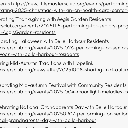
 ‌‌‍​‍‌‍ ‌‍‌​‌ ‍‌​‍‌‌​ ‌‌‌​​‍‌‌ ‌‍‍ ‌‍‌‌‌ ‍‌​‍‌‌​ ​ ‌​‌​​‍‌‌​ ​ ‌​‌​​‍‌‌​ ​‍​ ​‍‌‍​ ​ ‍‌​ ​‌​ ​‍‌‍‌‍​ ​‍‌‍​ ‌‍‌‍‌‍​‍​ ‍‌​ ‍‌​ ‌​​‍‌‌​ ​‍​ ​‍​‍‌‌​ ‌‌‌​‌​​‍ ‍‌‍​ ‌‍‍​‌‍‍‌‌‍ ​‌‍‌​‌ ​‍‌‍‌‌‌‍ ‍​‍‌‌​ ‌‌‌​​‍‌‌ ‌‍‍ ‌‍‌‌‌ ‍‌​‍‌‌​ ​ ‌​‌​​‍‌‌​ ​ ‌​‌​​‍‌‌​ ​‍​ ​‍​ ‌ ​ ‌‌​ ‌‌‌‍​‍​ ‌​​ ​ ​ ‍​​ ​​​ ‌ ​ ​‍‌‍​ ‌‍​ ​‍‌‌​ ​‍​ ​‍​‍‌‌​ ‌‌‌​‌​​‍ ‍‌ ‌​‌‍‌‌‌ ‍​‌ ‌​​‍​‍‌ ‌
https://new.littlemastersclub.org/events/performing
rating-2025-christmas-with-kin-on-health-care-center
brating Thanksgiving with Aegis Garden Residents
tersclub.org/events/20251115-performing-for-seniors-pr
h-AegisGarden-residents
brating Halloween with Belle Harbour Residents
emastersclub.org/events/20251026-performing-for-senio
ween-with-belle-harbour-residents
ing Mid-Autumn Traditions with Hopelink
emastersclub.org/newsletter/20251008-sharing-mid-autum
brating Mid-autumn Festival with Community Residents 
emastersclub.org/events/20251004-moonlight-melodies-c
brating National Grandparents Day with Belle Harbour
emastersclub.org/events/20250907-performing-for-senio
onal-grandparents-day-with-belle-harbour