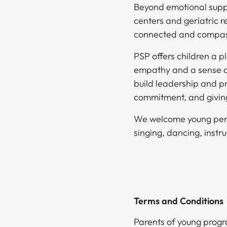
Beyond emotional suppo
centers and geriatric re
connected and compassionate community.​​​​‌ ‍ ​‍​‍‌‍ ‌ ​‍‌‍‍‌‌‍‌ ‌‍‍‌‌‍ ‍​‍​‍​ ‍‍​‍​‍‌ ​ ‌‍​‌‌‍ ‍‌‍‍‌‌ ‌​‌ ‍‌​‍ ‍‌‍‍‌‌‍ ​‍​‍​‍ ​​‍​‍‌‍‍​‌ ​‍‌‍‌‌‌‍‌‍​‍​‍​ ‍‍​‍​‍‌‍‍​‌ ‌​‌ ‌​‌ ​​​ ‍‍​‍ ​‍ ‌‍ ​‌‍ ‌‍​ ‌‍​‌‌‍ ​‌‍‍​‌‍ ‌ ​ ‌ ‌​​ ‍‍​ ​ ​ ​ ​ ​ ​ ​ ​‍ ‌‍‍‌‌‍ ‍‌ ‌​‌‍‌‌‌‍ ‍‌ ‌​​‍ ‌‍‌‌‌‍‌​‌‍‍‌‌ ‌​​‍ ‌‍ ‌‌‍ ‌‍‌​‌‍‌‌​ ‌‌ ​​‌ ​‍‌‍‌‌‌ ​ ‌‍‌‌‌‍ ‍‌ ‌​‌‍​‌‌ ‌​‌‍‍‌‌‍ ‌‍ ‍​ ‍ ‌‍‍‌‌‍‌​​ ‌‌‍​‌​ ‌ ​ ‌‌‌‍‌​‌‍​‍​ ​‍​ ​‍‌‍​ ​‍ ‌‌‍​ ​ ‌‌‌‍‌​​ ‌​​‍ ‌​ ‌​‌‍‌‌‌‍‌‍‌‍‌​​‍ ‌​ ‍‌‌‍‌‍‌‍​ ‌‍​ ​‍ ‌​ ‌​‌‍​‌‌‍‌‍​ ​‌​ ‌‌​ ‌‌‌‍​‌​ ​ ​ ‌ ​ ‍​​ ‍‌‌‍‌‍​ ‍ ‌ ‌​‌ ‍‌‌ ​​‌‍‌‌​ ‌‌ ​​‌ ​‍‌‍ ‌‍‌ ‌ ​‍‌‍​‌‌‍ ‌​ ‍ ‌ ​​‌‍​‌‌ ‌​‌‍‍​​ ‌‌‍​‍‌‍ ‌‍‌​‌ ‍‌​‍‌‌​ ‌‌‌​​‍‌‌ ‌‍‍ ‌‍‌‌‌ ‍‌​‍‌‌​ ​ ‌​‌​​‍‌‌​ ​ ‌​‌​​‍‌‌​ ​‍​ ​‍​ ​​​ ‌​‌‍​‍​ ​‍‌‍​ ​ ‌‌‌‍‌​‌‍​‌​ ​​​ ‍‌​ ‌ ​ ‌​​‍‌‌​ ​‍​ ​‍​‍‌‌​ ‌‌‌​‌​​‍ ‍‌‍​ ‌‍‍​‌‍‍‌‌‍ ​‌‍‌​‌ ​‍‌‍‌‌‌‍ ‍​‍‌‌​ ‌‌‌​​‍‌‌ ‌‍‍ ‌‍‌‌‌ ‍‌​‍‌‌​ ​ ‌​‌​​‍‌‌​ ​ ‌​‌​​‍‌‌​ ​‍​ ​‍​ ​‌​ ‌ ​ ​​​ ‌​‌‍‌​​ ​‍​ ‌‌​ ​ ​ ​‌​ ‌​​ ​‍​ ‌ ​ ​​​‍‌‌
PSP offers children a p
empathy and a sense 
build leadership and p
commitment, and giving back.​​​​‌ ‍ ​‍​‍‌‍ ‌ ​‍‌‍‍‌‌‍‌ ‌‍‍‌‌‍ ‍​‍​‍​ ‍‍​‍​‍‌ ​ ‌‍​‌‌‍ ‍‌‍‍‌‌ ‌​‌ ‍‌​‍ ‍‌‍‍‌‌‍ ​‍​‍​‍ ​​‍​‍‌‍‍​‌ ​‍‌‍‌‌‌‍‌‍​‍​‍​ ‍‍​‍​‍‌‍‍​‌ ‌​‌ ‌​‌ ​​​ ‍‍​‍ ​‍ ‌‍ ​‌‍ ‌‍​ ‌‍​‌‌‍ ​‌‍‍​‌‍ ‌ ​ ‌ ‌​​ ‍‍​ ​ ​ ​ ​ ​ ​ ​ ​‍ ‌‍‍‌‌‍ ‍‌ ‌​‌‍‌‌‌‍ ‍‌ ‌​​‍ ‌‍‌‌‌‍‌​‌‍‍‌‌ ‌​​‍ ‌‍ ‌‌‍ ‌‍‌​‌‍‌‌​ ‌‌ ​​‌ ​‍‌‍‌‌‌ ​ ‌‍‌‌‌‍ ‍‌ ‌​‌‍​‌‌ ‌​‌‍‍‌‌‍ ‌‍ ‍​ ‍ ‌‍‍‌‌‍‌​​ ‌‌‍​‌​ ‌ ​ ‌‌‌‍‌​‌‍​‍​ ​‍​ ​‍‌‍​ ​‍ ‌‌‍​ ​ ‌‌‌‍‌​​ ‌​​‍ ‌​ ‌​‌‍‌‌‌‍‌‍‌‍‌​​‍ ‌​ ‍‌‌‍‌‍‌‍​ ‌‍​ ​‍ ‌​ ‌​‌‍​‌‌‍‌‍​ ​‌​ ‌‌​ ‌‌‌‍​‌​ ​ ​ ‌ ​ ‍​​ ‍‌‌‍‌‍​ ‍ ‌ ‌​‌ ‍‌‌ ​​‌‍‌‌​ ‌‌ ​​‌ ​‍‌‍ ‌‍‌ ‌ ​‍‌‍​‌‌‍ ‌​ ‍ ‌ ​​‌‍​‌‌ ‌​‌‍‍​​ ‌‌‍​‍‌‍ ‌‍‌​‌ ‍‌​‍‌‌​ ‌‌‌​​‍‌‌ ‌‍‍ ‌‍‌‌‌ ‍‌​‍‌‌​ ​ ‌​‌​​‍‌‌​ ​ ‌​‌​​‍‌‌​ ​‍​ ​‍​ ‌‌​ ‌‌​ ‌ ​ ‌​‌‍​ ​ ​‌‌‍‌‍​ ​​​ ​​​ ‌​​ ‌‍​ ‌ ​‍‌‌​ ​‍​ ​‍​‍‌‌​ ‌‌‌​‌​​‍ ‍‌‍​ ‌‍‍​‌‍‍‌‌‍ ​‌‍‌​‌ ​‍‌‍‌‌‌‍ ‍​‍‌‌​ ‌‌‌​​‍‌‌ ‌‍‍ ‌‍‌‌‌ ‍‌​‍‌‌​ ​ ‌​‌​​‍‌‌​ ​ ‌​‌​​‍‌‌​ ​‍​ ​‍​ ​​‌‍‌​‌‍‌‌‌‍‌‍‌‍‌‌​ ‌‍‌‍‌‍‌‍​‍​ ‌‌​ ​​​ ‍‌​ ‌ ​ ​​​‍‌‌​ ​‍​ ​‍​‍‌‌​ ‌‌‌​‌​​‍ ‍‌ ‌​‌‍‌‌‌ ‍​‌ ‌​​ ‌‍​‍‌‍​‌‌ ​ ‌‍‌‌‌‌‌‌‌ ​‍‌‍ ​​ ‌‌‍‍​‌ ‌​‌ ‌​‌ ​​​‍‌‌​ ​ ‌​​‌​‍‌‌​ ​‍‌​‌‍​‍‌‌​ ​‍‌​‌‍‌‍ ​‌‍ ‌‍​ ‌‍​‌‌‍ ​‌‍‍​‌‍ ‌ ​ ‌ ‌​​‍‌‌​ ​ ‌​​‌​ ​ ​ ​ ​ ​ ​ ​ ​‍‌‍‌‍‍‌‌‍‌​​ ‌‌‍​‌​ ‌ ​ ‌‌‌‍‌​‌‍​‍​ ​‍​ ​‍‌‍​ ​‍ ‌‌‍​ ​ ‌‌‌‍‌​​ ‌​​‍ ‌​ ‌​‌‍‌‌‌‍‌‍‌‍‌​​‍ ‌​ ‍‌‌‍‌‍‌‍​ ‌‍​ ​‍ ‌​ ‌​‌‍​‌‌‍‌‍​ ​‌​ ‌‌​ ‌‌‌‍​‌​ ​ ​ ‌ ​ ‍​​ ‍‌‌‍‌‍​‍‌‍‌ ‌​‌ ‍‌‌ ​​‌‍‌‌​ ‌‌ ​​‌ ​‍‌‍ ‌‍‌ ‌
We welcome young perfo
singing, dancing, instrument, Kung Fu, or other performing arts, PSP would love to have you join us.​​​​‌ ‍ ​‍​‍‌‍ ‌ ​‍‌‍‍‌‌‍‌ ‌‍‍‌‌‍ ‍​‍​‍​ ‍‍​‍​‍‌ ​ ‌‍​‌‌‍ ‍‌‍‍‌‌ ‌​‌ ‍‌​‍ ‍‌‍‍‌‌‍ ​‍​‍​‍ ​​‍​‍‌‍‍​‌ ​‍‌‍‌‌‌‍‌‍​‍​‍​ ‍‍​‍​‍‌‍‍​‌ ‌​‌ ‌​‌ ​​​ ‍‍​‍ ​‍ ‌‍ ​‌‍ ‌‍​ ‌‍​‌‌‍ ​‌‍‍​‌‍ ‌ ​ ‌ ‌​​ ‍‍​ ​ ​ ​ ​ ​ ​ ​ ​‍ ‌‍‍‌‌‍ ‍‌ ‌​‌‍‌‌‌‍ ‍‌ ‌​​‍ ‌‍‌‌‌‍‌​‌‍‍‌‌ ‌​​‍ ‌‍ ‌‌‍ ‌‍‌​‌‍‌‌​ ‌‌ ​​‌ ​‍‌‍‌‌‌ ​ ‌‍‌‌‌‍ ‍‌ ‌​‌‍​‌‌ ‌​‌
Terms and Conditions​​​​‌ ‍ ​‍​‍‌‍ ‌ ​‍‌‍‍‌‌‍‌ ‌‍‍‌‌‍ ‍​‍​‍​ ‍‍​‍​‍‌ ​ ‌‍​‌‌‍ ‍‌‍‍‌‌ ‌​‌ ‍‌​‍ ‍‌‍‍‌‌‍ ​‍​‍​‍ ​​‍​‍‌‍‍​‌ ​‍‌‍‌‌‌‍‌‍​‍​‍​ ‍‍​‍​‍‌‍‍​‌ ‌​‌ ‌​‌ ​​​ ‍‍​‍ ​‍ ‌‍ ​‌‍ ‌‍​ ‌‍​‌‌‍ ​‌‍‍​‌‍ ‌ ​ ‌ ‌​​ ‍‍​ ​ ​ ​ ​ ​ ​ ​ ​‍ ‌‍‍‌‌‍ ‍‌ ‌​‌‍‌‌‌‍ ‍‌ ‌​​‍ ‌‍‌‌‌‍‌​‌‍‍‌‌ ‌​​‍ ‌‍ ‌‌‍ ‌‍‌​‌‍‌‌​ ‌‌ ​​‌ ​‍‌‍‌‌‌ ​ ‌‍‌‌‌‍ ‍‌ ‌​‌‍​‌‌ ‌​‌‍‍‌‌‍ ‌‍ ‍​ ‍ ‌‍‍‌‌‍‌​​ ‌‌‍​‌​ ‌ ​ ‌‌‌‍‌​‌‍​‍​ ​‍​ ​‍‌‍​ ​‍ ‌‌‍​ ​ ‌‌‌‍‌​​ ‌​​‍ ‌​ ‌​‌‍‌‌‌‍‌‍‌‍‌​​‍ ‌​ ‍‌‌‍‌‍‌‍​ ‌‍​ ​‍ ‌​ ‌​‌‍​‌‌‍‌‍​ ​‌​ ‌‌​ ‌‌‌‍​‌​ ​ ​ ‌ ​ ‍​​ ‍‌‌‍‌‍​ ‍ ‌ ‌​‌ ‍‌‌ ​​‌‍‌‌​ ‌‌ ​​‌ ​‍‌‍ ‌‍‌ ‌ ​‍‌‍​‌‌‍ ‌​ ‍ ‌ ​​‌‍​‌‌ ‌​‌‍‍​​ ‌‌‍​‍‌‍ ‌‍‌​‌ ‍‌​‍‌‌​ ‌‌‌​​‍‌‌ ‌‍‍ ‌‍‌‌‌ ‍‌​‍‌‌​ ​ ‌​‌​​‍‌‌​ ​ ‌​‌​​‍‌‌​ ​‍​ ​‍‌‍​ ​ ‌ ‌‍​‍​ ​‌​ ‍‌‌‍​‌​ ​‌​ ​​‌‍​‌​ ​‍‌‍​ ​ ‌‌​‍‌‌​ ​‍​ ​‍​‍‌‌​ ‌‌‌​‌​​‍ ‍‌‍​ ‌‍‍​‌‍‍‌‌‍ ​‌‍‌​‌ ​‍‌‍‌‌‌‍ ‍​‍‌‌​ ‌‌‌​​‍‌‌ ‌‍‍ ‌‍‌‌‌ ‍‌​‍‌‌​ ​ ‌​‌​​‍‌‌​ ​ ‌​‌​​‍‌‌​ ​‍​ ​‍​ ​‍​ ‌ ​ ‌​​ ‌‍​ ‌​​ ‍‌​ ​​​ ‍​‌‍‌‍​ ​‌‌‍‌‌​ ‌‌​‍‌‌​ ​‍​ ​‍​‍‌‌​ ‌‌‌​‌​​‍ ‍‌ ‌​‌‍‌‌‌ ‍​‌ ‌​​ ‌‍​‍‌‍​‌‌ ​ ‌‍‌‌‌‌‌‌‌ ​‍‌‍ ​​ ‌‌‍‍​‌ ‌​‌ ‌​‌ ​​​‍‌‌​ ​ ‌​​‌​‍‌‌​ ​‍‌​‌‍​‍‌‌​ ​‍‌​‌‍‌‍ ​‌‍ ‌‍​ ‌‍​‌‌‍ ​‌‍‍​‌‍ ‌ ​ ‌ ‌​​‍‌‌​ ​ ‌​​‌​ ​ ​ ​ ​ ​ ​ ​ ​‍‌‍‌‍‍‌‌‍‌​​ ‌‌‍​‌​ ‌ ​ ‌‌‌‍‌​‌‍​‍​ ​‍​ ​‍‌‍​ ​‍ ‌‌‍​ ​ ‌‌‌‍‌​​ ‌​​‍ ‌​ ‌​‌‍‌‌‌‍‌‍‌‍‌​​‍ ‌​ ‍‌‌‍‌‍‌‍​ ‌‍​ ​‍ ‌​ ‌​‌‍​‌‌‍‌‍​ ​‌​ ‌‌​ ‌‌‌‍​‌​ ​ ​ ‌ ​ ‍​​ ‍‌‌‍‌‍​‍‌‍‌ ‌​‌ ‍‌‌ ​​‌‍‌‌​ ‌‌ ​​‌ ​‍‌‍ ‌‍‌ ‌ ​‍‌‍​‌‌‍ ‌​‍‌‍‌ ​​‌‍​‌‌ ‌​‌‍‍​​ ‌‌‍​‍‌‍ ‌‍‌​‌ ‍‌​‍‌‌​ ‌‌‌​​‍‌‌ ‌‍‍ ‌‍‌‌‌ ‍‌​‍‌‌​ ​ ‌​‌​​‍‌‌​ ​ ‌​‌​​‍‌‌​ ​‍​ ​‍‌‍​ ​ ‌ ‌‍​‍​ ​‌​ ‍‌‌‍​‌​ ​‌​ ​​‌‍​‌​ ​‍‌‍​ ​ ‌‌​‍‌‌​ ​‍​ ​‍​‍‌‌​ ‌‌‌​‌​​‍ ‍‌‍​ ‌‍‍​‌‍‍‌‌‍ ​‌‍‌​‌ ​‍‌‍‌‌‌‍ ‍​‍‌‌​ ‌‌‌​​‍‌‌ ‌‍‍ ‌‍‌‌‌ ‍‌​‍‌‌​ ​ ‌​‌​​‍‌‌​ ​ ‌​‌​​‍‌‌​ ​‍​ ​‍​ ​‍​ ‌ ​ ‌​​ ‌‍​ ‌​​ ‍‌​ ​​​ ‍​‌‍‌‍​ ​‌‌‍‌‌​ ‌‌​‍‌‌​ ​‍​ ​‍​‍‌‌​ ‌‌‌​‌​​‍ ‍‌ ‌​‌‍‌‌‌ ‍​‌ ‌​​‍​‍‌ ‌
Parents of young progr