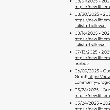
08/31/2025 - 2025
https://new.littl
08/30/2025 - 2025
https://new.littl
solista-bellevue
08/16/2025 - 2025
https://new.littl
solista-bellevue
07/13/2025 - 202
https://new.littl
harbour
06/09/2025 - Our
Grant! ​​​​‌ ‍ ​‍​‍‌‍ ‌ ​‍‌‍‍‌‌‍‌ ‌‍‍‌‌‍ ‍​‍​‍​ ‍‍​‍​‍‌ ​ ‌‍​‌‌‍ ‍‌‍‍‌‌ ‌​‌ ‍‌​‍ ‍‌‍‍‌‌‍ ​‍​‍​‍ ​​‍​‍‌‍‍​‌ ​‍‌‍‌‌‌‍‌‍​‍​‍​ ‍‍​‍​‍‌‍‍​‌ ‌​‌ ‌​‌ ​​​ ‍‍​‍ ​‍ ‌‍ ​‌‍ ‌‍​ ‌‍​‌‌‍ ​‌‍‍​‌‍ ‌ ​ ‌ ‌​​ ‍‍​ ​ ​ ​ ​ ​ ​ ​ ​‍ ‌‍‍‌‌‍ ‍‌ ‌​‌‍‌‌‌‍ ‍‌ ‌​​‍ ‌‍‌‌‌‍‌​‌‍‍‌‌ ‌​​‍ ‌‍ ‌‌‍ ‌‍‌​‌‍‌‌​ ‌‌ ​​‌ ​‍‌‍‌‌‌ ​ ‌‍‌‌‌‍ ‍‌ ‌​‌‍​‌‌ ‌​‌‍‍‌‌‍ ‌‍ ‍​ ‍ ‌‍‍‌‌‍‌​​ ‌‌‍​‌​ ‌ ​ ‌‌‌‍‌​‌‍​‍​ ​‍​ ​‍‌‍​ ​‍ ‌‌‍​ ​ ‌‌‌‍‌​​ ‌​​‍ ‌​ ‌​‌‍‌‌‌‍‌‍‌‍‌​​‍ ‌​ ‍‌‌‍‌‍‌‍​ ‌‍​ ​‍ ‌​ ‌​‌‍​‌‌‍‌‍​ ​‌​ ‌‌​ ‌‌‌‍​‌​ ​ ​ ‌ ​ ‍​​ ‍‌‌‍‌‍​ ‍ ‌ ‌​‌ ‍‌‌ ​​‌‍‌‌​ ‌‌ ​​‌ ​‍‌‍ ‌‍‌ ‌ ​‍‌‍​‌‌‍ ‌​ ‍ ‌ ​​‌‍​‌‌ ‌​‌‍‍​​ ‌‌‍​‍‌‍ ‌‍‌​‌ ‍‌​‍‌‌​ ‌‌‌​​‍‌‌ ‌‍‍ ‌‍‌‌‌ ‍‌​‍‌‌​ ​ ‌​‌​​‍‌‌​ ​ ‌​‌​​‍‌‌​ ​‍​ ​‍‌‍‌‌​ ​ ​ ‌​‌‍‌‌‌‍‌‌​ ​ ​ ‌ ‌‍​‍​ ​‌​ ‌‍​ ‌​​ ‌‌​‍‌‌​ ​‍​ ​‍​‍‌‌​ ‌‌‌​‌​​‍ ‍‌‍​ ‌‍‍​‌‍‍‌‌‍ ​‌‍‌​‌ ​‍‌‍‌‌‌‍ ‍​‍‌‌​ ‌‌‌​​‍‌‌ ‌‍‍ ‌‍‌‌‌ ‍‌​‍‌‌​ ​ ‌​‌​​‍‌‌​ ​ ‌​‌​​‍‌‌​ ​‍​ ​‍​ ‌‌​ ‍​​ ‍‌‌‍​‍​ ‌ ​ ‌‌​ ‌‌​ ​ ‌‍​‍​ ​​​ ​‌​ ​‍​‍‌‌​ ​‍​ ​‍​‍‌‌​ ‌‌‌​‌​​‍ ‍‌ ‌​‌‍‌‌‌ ‍​‌ ‌​​ ‌‍​‍‌‍​‌‌ ​ ‌‍‌‌‌‌‌‌‌ ​‍‌‍ ​​ ‌‌‍‍​‌ ‌​‌ ‌​‌ ​​​‍‌‌​ ​ ‌​​‌​‍‌‌​ ​‍‌​‌‍​‍‌‌​ ​‍‌​‌‍‌‍ ​‌‍ ‌‍​ ‌‍​‌‌‍ ​‌‍‍​‌‍ ‌ ​ ‌ ‌​​‍‌‌​ ​ ‌​​‌​ ​ ​ ​ ​ ​ ​ ​ ​‍‌‍‌‍‍‌‌‍‌​​ ‌‌‍​‌​ ‌ ​ ‌‌‌‍‌​‌‍​‍​ ​‍​ ​‍‌‍​ ​‍ ‌‌‍​ ​ ‌‌‌‍‌​​ ‌​​‍ ‌​ ‌​‌‍‌‌‌‍‌‍‌‍‌​​‍ ‌​ ‍‌‌‍‌‍‌‍​ ‌‍​ ​‍ ‌​ ‌​‌‍​‌‌‍‌‍​ ​‌​ ‌‌​ ‌‌‌‍​‌​ ​ ​ ‌ ​ ‍​​ ‍‌‌‍‌‍​‍‌‍‌ ‌​‌ ‍‌‌ ​​‌‍‌‌​ ‌‌ ​​‌ ​‍‌‍ ‌‍‌ ‌ ​‍‌‍​‌‌‍ ‌​‍‌‍‌ ​​‌‍​‌‌ ‌​‌‍‍​​ ‌‌‍​‍‌‍ ‌‍‌​‌ ‍‌​‍‌‌​ ‌‌‌​​‍‌‌ ‌‍‍ ‌‍‌‌‌ ‍‌​‍‌‌​ ​ ‌​‌​​‍‌‌​ ​ ‌​‌​​‍‌‌​ ​‍​ ​‍‌‍‌‌​ ​ ​ ‌​‌‍‌‌‌‍‌‌​ ​ ​ ‌ ‌‍​‍​ ​‌​ ‌‍​ ‌​​ ‌‌​‍‌‌​ ​‍​ ​‍​‍‌‌​ ‌‌‌​‌​​‍ ‍‌‍​ ‌‍‍​‌‍‍‌‌‍ ​‌‍‌​‌ ​‍‌‍‌‌‌‍ ‍​‍‌‌​ ‌‌‌​​‍‌‌ ‌‍‍ ‌‍‌‌‌ ‍‌​‍‌‌​ ​ ‌​‌​​‍‌‌​ ​ ‌​‌​​‍‌‌​ ​‍​ ​‍​ ‌‌​ ‍​​ ‍‌‌‍​‍​ ‌ ​ ‌‌​ ‌‌​ ​ ‌‍​‍​ ​​​ ​‌​ ​‍​‍‌‌​ ​‍​ ​‍​‍‌‌​ ‌‌‌​‌​​‍ ‍‌ ‌​‌‍‌‌‌ ‍​‌ ‌​​‍​‍‌ ‌
https://ne
community-progr
05/28/2025 - Our
https://new.littl
05/24/2025 - 2025
https://new.littl