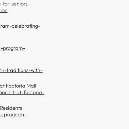
-for-seniors-
-res
ogram-celebrating-
rs-program-
n-traditions-with-
at Factoria Mall
oncert-at-factoria-
 Residents
rs-program-