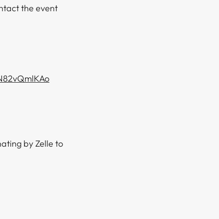
ntact the event
CN82vQmlKAo
ating by Zelle to