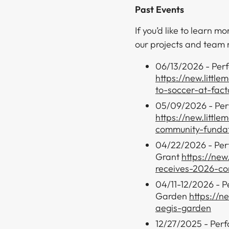
Past Events​​​​‌ ‍ ​‍​‍‌‍ ‌ ​‍‌‍‍‌‌‍‌ ‌‍‍‌‌‍ ‍​‍​‍​ ‍‍​‍​‍‌ ​ ‌‍​‌‌‍ ‍‌‍‍‌‌ ‌​‌ ‍‌​‍ ‍‌‍‍‌‌‍ ​‍​‍​‍ ​​‍​‍‌‍‍​‌ ​‍‌‍‌‌‌‍‌‍​‍​‍​ ‍‍​‍​‍‌‍‍​‌ ‌​‌ ‌​‌ ​​​ ‍‍​‍ ​‍ ‌‍ ​‌‍ ‌‍​ ‌‍​‌‌‍ ​‌‍‍​‌‍ ‌ ​ ‌ ‌​​ ‍‍​ ​ ​ ​ ​ ​ ​ ​ ​‍ ‌‍‍‌‌‍ ‍‌ ‌​‌‍‌‌‌‍ ‍‌ ‌​​‍ ‌‍‌‌‌‍‌​‌‍‍‌‌ ‌​​‍ ‌‍ ‌‌‍ ‌‍‌​‌‍‌‌​ ‌‌ ​​‌ ​‍‌‍‌‌‌ ​ ‌‍‌‌‌‍ ‍‌ ‌​‌‍​‌‌ ‌​‌‍‍‌‌‍ ‌‍ ‍​ ‍ ‌‍‍‌‌‍‌​​ ‌‌‍​‌​ ‌ ​ ‌‌‌‍‌​‌‍​‍​ ​‍​ ​‍‌‍​ ​‍ ‌‌‍​ ​ ‌‌‌‍‌​​ ‌​​‍ ‌​ ‌​‌‍‌‌‌‍‌‍‌‍‌​​‍ ‌​ ‍‌‌‍‌‍‌‍​ ‌‍​ ​‍ ‌​ ‌​‌‍​‌‌‍‌‍​ ​‌​ ‌‌​ ‌‌‌‍​‌​ ​ ​ ‌ ​ ‍​​ ‍‌‌‍‌‍​ ‍ ‌ ‌​‌ ‍‌‌ ​​‌‍‌‌​ ‌‌ ​​‌ ​‍‌‍ ‌‍‌ ‌ ​‍‌‍​‌‌‍ ‌​ ‍ ‌ ​​‌‍​‌‌ ‌​‌‍‍​​ ‌‌‍​‍‌‍ ‌‍‌​‌ ‍‌​‍‌‌​ ‌‌‌​​‍‌‌ ‌‍‍ ‌‍‌‌‌ ‍‌​‍‌‌​ ​ ‌​‌​​‍‌‌​ ​ ‌​‌​​‍‌‌​ ​‍​ ​‍‌‍‌‍‌‍​‌​ ​‌​ ‌​‌‍​ ‌‍​‍​ ​‌​ ‌​​ ‍‌​ ​​‌‍‌‌​ ‌‌​‍‌‌​ ​‍​ ​‍​‍‌‌​ ‌‌‌​‌​​‍ ‍‌‍​ ‌‍‍​‌‍‍‌‌‍ ​‌‍‌​‌ ​‍‌‍‌‌‌‍ ‍​‍‌‌​ ‌‌‌​​‍‌‌ ‌‍‍ ‌‍‌‌‌ ‍‌​‍‌‌​ ​ ‌​‌​​‍‌‌​ ​ ‌​‌​​‍‌‌​ ​‍​ ​‍‌‍​ ​ ‌‍‌‍‌‌‌‍​‌​ ‍​​ ‍​​ ‌‌​ ​ ​ ‌‌​ ‌​‌‍‌‌​ ​​​‍‌‌​ ​‍​ ​‍​‍‌‌​ ‌‌‌​‌​​‍ ‍‌ ‌​‌‍‌‌‌ ‍​‌ ‌​​ ‌‍​‍‌‍​‌‌ ​ ‌‍‌‌‌‌‌‌‌ ​‍‌‍ ​​ ‌‌‍‍​‌ ‌​‌ ‌​‌ ​​​‍‌‌​ ​ ‌​​‌​‍‌‌​ ​‍‌​‌‍​‍‌‌​ ​‍‌​‌‍‌‍ ​‌‍ ‌‍​ ‌‍​‌‌‍ ​‌‍‍​‌‍ ‌ ​ ‌ ‌​​‍‌‌​ ​ ‌​​‌​ ​ ​ ​ ​ ​ ​ ​ ​‍‌‍‌‍‍‌‌‍‌​​ ‌‌‍​‌​ ‌ ​ ‌‌‌‍‌​‌‍​‍​ ​‍​ ​‍‌‍​ ​‍ ‌‌‍​ ​ ‌‌‌‍‌​​ ‌​​‍ ‌​ ‌​‌‍‌‌‌‍‌‍‌‍‌​​‍ ‌​ ‍‌‌‍‌‍‌‍​ ‌‍​ ​‍ ‌​ ‌​‌‍​‌‌‍‌‍​ ​‌​ ‌‌​ ‌‌‌‍​‌​ ​ ​ ‌ ​ ‍​​ ‍‌‌‍‌‍​‍‌‍‌ ‌​‌ ‍‌‌ ​​‌‍‌‌​ ‌‌ ​​‌ ​‍‌‍ ‌‍‌ ‌ ​‍‌‍​‌‌‍ ‌​‍‌‍‌ ​​‌‍​‌‌ ‌​‌‍‍​​ ‌‌‍​‍‌‍ ‌‍‌​‌ ‍‌​‍‌‌​ ‌‌‌​​‍‌‌ ‌‍‍ ‌‍‌‌‌ ‍‌​‍‌‌​ ​ ‌​‌​​‍‌‌​ ​ ‌​‌​​‍‌‌​ ​‍​ ​‍‌‍‌‍‌‍​‌​ ​‌​ ‌​‌‍​ ‌‍​‍​ ​‌​ ‌​​ ‍‌​ ​​‌‍‌‌​ ‌‌​‍‌‌​ ​‍​ ​‍​‍‌‌​ ‌‌‌​‌​​‍ ‍‌‍​ ‌‍‍​‌‍‍‌‌‍ ​‌‍‌​‌ ​‍‌‍‌‌‌‍ ‍​‍‌‌​ ‌‌‌​​‍‌‌ ‌‍‍ ‌‍‌‌‌ ‍‌​‍‌‌​ ​ ‌​‌​​‍‌‌​ ​ ‌​‌​​‍‌‌​ ​‍​ ​‍‌‍​ ​ ‌‍‌‍‌‌‌‍​‌​ ‍​​ ‍​​ ‌‌​ ​ ​ ‌‌​ ‌​‌‍‌‌​ ​​​‍‌‌​ ​‍​ ​‍​‍‌‌​ ‌‌‌​‌​​‍ ‍‌ ‌​‌‍‌‌‌ ‍​‌ ‌​​‍​‍‌ ‌
If you’d like to learn 
our projects and team members.​​​​‌ ‍ ​‍​‍‌‍ ‌ ​‍‌‍‍‌‌‍‌ ‌‍‍‌‌‍ ‍​‍​‍​ ‍‍​‍​‍‌ ​ ‌‍​‌‌‍ ‍‌‍‍‌‌ ‌​‌ ‍‌​‍ ‍‌‍‍‌‌‍ ​‍​‍​‍ ​​‍​‍‌‍‍​‌ ​‍‌‍‌‌‌‍‌‍​‍​‍​ ‍‍​‍​‍‌‍‍​‌ ‌​‌ ‌​‌ ​​​ ‍‍​‍ ​‍ ‌‍ ​‌‍ ‌‍​ ‌‍​‌‌‍ ​‌‍‍​‌‍ ‌ ​ ‌ ‌​​ ‍‍​ ​ ​ ​ ​ ​ ​ ​ ​‍ ‌‍‍‌‌‍ ‍‌ ‌​‌‍‌‌‌‍ ‍‌ ‌​​‍ ‌‍‌‌‌‍‌​‌‍‍‌‌ ‌​​‍ ‌‍ ‌‌‍ ‌‍‌​‌‍‌‌​ ‌‌ ​​‌ ​‍‌‍‌‌‌ ​ ‌‍‌‌‌‍ ‍‌ ‌​‌‍​‌‌ ‌​‌‍‍‌‌‍ ‌‍ ‍​ ‍ ‌‍‍‌‌‍‌​​ ‌‌‍​‌​ ‌ ​ ‌‌‌‍‌​‌‍​‍​ ​‍​ ​‍‌‍​ ​‍ ‌‌‍​ ​ ‌‌‌‍‌​​ ‌​​‍ ‌​ ‌​‌‍‌‌‌‍‌‍‌‍‌​​‍ ‌​ ‍‌‌‍‌‍‌‍​ ‌‍​ ​‍ ‌​ ‌​‌‍​‌‌‍‌‍​ ​‌​ ‌‌​ ‌‌‌‍​‌​ ​ ​ ‌ ​ ‍​​ ‍‌‌‍‌‍​ ‍ ‌ ‌​‌ ‍‌‌ ​​‌‍‌‌​ ‌‌ ​​‌ ​‍‌‍ ‌‍‌ ‌ ​‍‌‍​‌‌‍ ‌​ ‍ ‌ ​​‌‍​‌‌ ‌​‌‍‍​​ ‌‌‍​‍‌‍ ‌‍‌​‌ ‍‌​‍‌‌​ ‌‌‌​​‍‌‌ ‌‍‍ ‌‍‌‌‌ ‍‌​‍‌‌​ ​ ‌​‌​​‍‌‌​ ​ ‌​‌​​‍‌‌​ ​‍​ ​‍​ ‍‌‌‍​‍​ ​‍​ ​‍​ ​​‌‍‌​‌‍​‍​ ‍​‌‍​ ​ ‍‌​ ‍​​ ​ ​‍‌‌​ ​‍​ ​‍​‍‌‌​ ‌‌‌​‌​​‍ ‍‌‍​ ‌‍‍​‌‍‍‌‌‍ ​‌‍‌​‌ ​‍‌‍‌‌‌‍ ‍​‍‌‌​ ‌‌‌​​‍‌‌ ‌‍‍ ‌‍‌‌‌ ‍‌​‍‌‌​ ​ ‌​‌​​‍‌‌​ ​ ‌​‌​​‍‌‌​ ​‍​ ​‍‌‍‌​​ ‍​‌‍​‌‌‍‌​​ ‌ ​ ‍​‌‍​ ​ ‍​‌‍‌​‌‍‌​​ ‍​​ ​​​ ​​​‍‌‌​ ​‍​ ​‍​‍‌‌​ ‌‌‌​‌​​‍ ‍‌ ‌​‌‍‌‌‌ ‍​‌ ‌​​ ‌‍​‍‌‍​‌‌ ​ ‌‍‌‌‌‌‌‌‌ ​‍‌‍ ​​ ‌‌‍‍​‌ ‌​‌ ‌​‌ ​​​‍‌‌​ ​ ‌​​‌​‍‌‌​ ​‍‌​‌‍​‍‌‌​ ​‍‌​‌‍‌‍ ​‌‍ ‌‍​ ‌‍​‌‌‍ ​‌‍‍​‌‍ ‌ ​ ‌ ‌​​‍‌‌​ ​ ‌​​‌​ ​ ​ ​ ​ ​ ​ ​ ​‍‌‍‌‍‍‌‌‍‌​​ ‌‌‍​‌​ ‌ ​ ‌‌‌‍‌​‌‍​‍​ ​‍​ ​‍‌‍​ ​‍ ‌‌‍​ ​ ‌‌‌‍‌​​ ‌​​‍ ‌​ ‌​‌‍‌‌‌‍‌‍‌‍‌​​‍ ‌​ ‍‌‌‍‌‍‌
06/13/2026 - Perf
https://new.littl
to-soccer-at-fact
05/09/2026 - Per
https://new.littl
community-fundat
04/22/2026 - Per
Grant ​​​​‌ ‍ ​‍​‍‌‍ ‌ ​‍‌‍‍‌‌‍‌ ‌‍‍‌‌‍ ‍​‍​‍​ ‍‍​‍​‍‌ ​ ‌‍​‌‌‍ ‍‌‍‍‌‌ ‌​‌ ‍‌​‍ ‍‌‍‍‌‌‍ ​‍​‍​‍ ​​‍​‍‌‍‍​‌ ​‍‌‍‌‌‌‍‌‍​‍​‍​ ‍‍​‍​‍‌‍‍​‌ ‌​‌ ‌​‌ ​​​ ‍‍​‍ ​‍ ‌‍ ​‌‍ ‌‍​ ‌‍​‌‌‍ ​‌‍‍​‌‍ ‌ ​ ‌ ‌​​ ‍‍​ ​ ​ ​ ​ ​ ​ ​ ​‍ ‌‍‍‌‌‍ ‍‌ ‌​‌‍‌‌‌‍ ‍‌ ‌​​‍ ‌‍‌‌‌‍‌​‌‍‍‌‌ ‌​​‍ ‌‍ ‌‌‍ ‌‍‌​‌‍‌‌​ ‌‌ ​​‌ ​‍‌‍‌‌‌ ​ ‌‍‌‌‌‍ ‍‌ ‌​‌‍​‌‌ ‌​‌‍‍‌‌‍ ‌‍ ‍​ ‍ ‌‍‍‌‌‍‌​​ ‌‌‍​‌​ ‌ ​ ‌‌‌‍‌​‌‍​‍​ ​‍​ ​‍‌‍​ ​‍ ‌‌‍​ ​ ‌‌‌‍‌​​ ‌​​‍ ‌​ ‌​‌‍‌‌‌‍‌‍‌‍‌​​‍ ‌​ ‍‌‌‍‌‍‌‍​ ‌‍​ ​‍ ‌​ ‌​‌‍​‌‌‍‌‍​ ​‌​ ‌‌​ ‌‌‌‍​‌​ ​ ​ ‌ ​ ‍​​ ‍‌‌‍‌‍​ ‍ ‌ ‌​‌ ‍‌‌ ​​‌‍‌‌​ ‌‌ ​​‌ ​‍‌‍ ‌‍‌ ‌ ​‍‌‍​‌‌‍ ‌​ ‍ ‌ ​​‌‍​‌‌ ‌​‌‍‍​​ ‌‌‍​‍‌‍ ‌‍‌​‌ ‍‌​‍‌‌​ ‌‌‌​​‍‌‌ ‌‍‍ ‌‍‌‌‌ ‍‌​‍‌‌​ ​ ‌​‌​​‍‌‌​ ​ ‌​‌​​‍‌‌​ ​‍​ ​‍‌‍‌‍​ ​‍​ ‌ ​ ‌‍‌‍​‍​ ‍​​ ‌​​ ​​​ ​‌​ ‍‌‌‍​‌‌‍​‍​‍‌‌​ ​‍​ ​‍​‍‌‌​ ‌‌‌​‌​​‍ ‍‌‍​ ‌‍‍​‌‍‍‌‌‍ ​‌‍‌​‌ ​‍‌‍‌‌‌‍ ‍​‍‌‌​ ‌‌‌​​‍‌‌ ‌‍‍ ‌‍‌‌‌ ‍‌​‍‌‌​ ​ ‌​‌​​‍‌‌​ ​ ‌​‌​​‍‌‌​ ​‍​ ​‍​ ‌ ‌‍​‍​ ‍‌​ ‌‍‌‍‌​​ ​​​ ‌​​ ​‍​ ​​‌‍‌‍‌‍‌‌‌‍​ ​‍‌‌​ ​‍​ ​‍​‍‌‌​ ‌‌‌​‌​​‍ ‍‌ ‌​‌‍‌‌‌ ‍​‌ ‌​​ ‌‍​‍‌‍​‌‌ ​ ‌‍‌‌‌‌‌‌‌ ​‍‌‍ ​​ ‌‌‍‍​‌ ‌​‌ ‌​‌ ​​​‍‌‌​ ​ ‌​​‌​‍‌‌​ ​‍‌​‌‍​‍‌‌​ ​‍‌​‌‍‌‍ ​‌‍ ‌‍​ ‌‍​‌‌‍ ​‌‍‍​‌‍ ‌ ​ ‌ ‌​​‍‌‌​ ​ ‌​​‌​ ​ ​ ​ ​ ​ ​ ​ ​‍‌‍‌‍‍‌‌‍‌​​ ‌‌‍​‌​ ‌ ​ ‌‌‌‍‌​‌‍​‍​ ​‍​ ​‍‌‍​ ​‍ ‌‌‍​ ​ ‌‌‌‍‌​​ ‌​​‍ ‌​ ‌​‌‍‌‌‌‍‌‍‌‍‌​​‍ ‌​ ‍‌‌‍‌‍‌‍​ ‌‍​ ​‍ ‌​ ‌​‌‍​‌‌‍‌‍​ ​‌​ ‌‌​ ‌‌‌‍​‌​ ​ ​ ‌ ​ ‍​​ ‍‌‌‍‌‍​‍‌‍‌ ‌​‌ ‍‌‌ ​​‌‍‌‌​ ‌‌ ​​‌ ​‍‌‍ ‌‍‌ ‌ ​‍‌‍​‌‌‍ ‌​‍‌‍‌ ​​‌‍​‌‌ ‌​‌‍‍​​ ‌‌‍​‍‌‍ ‌‍‌​‌ ‍‌​‍‌‌​ ‌‌‌​​‍‌‌ ‌‍‍ ‌‍‌‌‌ ‍‌​‍‌‌​ ​ ‌​‌​​‍‌‌​ ​ ‌​‌​​‍‌‌​ ​‍​ ​‍‌‍‌‍​ ​‍​ ‌ ​ ‌‍‌‍​‍​ ‍​​ ‌​​ ​​​ ​‌​ ‍‌‌‍​‌‌‍​‍​‍‌‌​ ​‍​ ​‍​‍‌‌​ ‌‌‌​‌​​‍ ‍‌‍​ ‌‍‍​‌‍‍‌‌‍ ​‌‍‌​‌ ​‍‌‍‌‌‌‍ ‍​‍‌‌​ ‌‌‌​​‍‌‌ ‌‍‍ ‌‍‌‌‌ ‍‌​‍‌‌​ ​ ‌​‌​​‍‌‌​ ​ ‌​‌​​‍‌‌​ ​‍​ ​‍​ ‌ ‌‍​‍​ ‍‌​ ‌‍‌‍‌​​ ​​​ ‌​​ ​‍​ ​​‌‍‌‍‌‍‌‌‌‍​ ​‍‌‌​ ​‍​ ​‍​‍‌‌​ ‌‌‌​‌​​‍ ‍‌ ‌​‌‍‌‌‌ ‍​‌ ‌​​‍​‍‌ ‌
https://new
receives-2026-c
04/11-12/2026 - P
Garden ​​​​‌ ‍ ​‍​‍‌‍ ‌ ​‍‌‍‍‌‌‍‌ ‌‍‍‌‌‍ ‍​‍​‍​ ‍‍​‍​‍‌ ​ ‌‍​‌‌‍ ‍‌‍‍‌‌ ‌​‌ ‍‌​‍ ‍‌‍‍‌‌‍ ​‍​‍​‍ ​​‍​‍‌‍‍​‌ ​‍‌‍‌‌‌‍‌‍​‍​‍​ ‍‍​‍​‍‌‍‍​‌ ‌​‌ ‌​‌ ​​​ ‍‍​‍ ​‍ ‌‍ ​‌‍ ‌‍​ ‌‍​‌‌‍ ​‌‍‍​‌‍ ‌ ​ ‌ ‌​​ ‍‍​ ​ ​ ​ ​ ​ ​ ​ ​‍ ‌‍‍‌‌‍ ‍‌ ‌​‌‍‌‌‌‍ ‍‌ ‌​​‍ ‌‍‌‌‌‍‌​‌‍‍‌‌ ‌​​‍ ‌‍ ‌‌‍ ‌‍‌​‌‍‌‌​ ‌‌ ​​‌ ​‍‌‍‌‌‌ ​ ‌‍‌‌‌‍ ‍‌ ‌​‌‍​‌‌ ‌​‌‍‍‌‌‍ ‌‍ ‍​ ‍ ‌‍‍‌‌‍‌​​ ‌‌‍​‌​ ‌ ​ ‌‌‌‍‌​‌‍​‍​ ​‍​ ​‍‌‍​ ​‍ ‌‌‍​ ​ ‌‌‌‍‌​​ ‌​​‍ ‌​ ‌​‌‍‌‌‌‍‌‍‌‍‌​​‍ ‌​ ‍‌‌‍‌‍‌‍​ ‌‍​ ​‍ ‌​ ‌​‌‍​‌‌‍‌‍​ ​‌​ ‌‌​ ‌‌‌‍​‌​ ​ ​ ‌ ​ ‍​​ ‍‌‌‍‌‍​ ‍ ‌ ‌​‌ ‍‌‌ ​​‌‍‌‌​ ‌‌ ​​‌ ​‍‌‍ ‌‍‌ ‌ ​‍‌‍​‌‌‍ ‌​ ‍ ‌ ​​‌‍​‌‌ ‌​‌‍‍​​ ‌‌‍​‍‌‍ ‌‍‌​‌ ‍‌​‍‌‌​ ‌‌‌​​‍‌‌ ‌‍‍ ‌‍‌‌‌ ‍‌​‍‌‌​ ​ ‌​‌​​‍‌‌​ ​ ‌​‌​​‍‌‌​ ​‍​ ​‍​ ​‍‌‍​ ​ ‌‍​ ‌‌‌‍‌‍​ ​ ​ ​‌‌‍‌‌​ ​‌‌‍‌​​ ‍‌​ ‌​​‍‌‌​ ​‍​ ​‍​‍‌‌​ ‌‌‌​‌​​‍ ‍‌‍​ ‌‍‍​‌‍‍‌‌‍ ​‌‍‌​‌ ​‍‌‍‌‌‌‍ ‍​‍‌‌​ ‌‌‌​​‍‌‌ ‌‍‍ ‌‍‌‌‌ ‍‌​‍‌‌​ ​ ‌​‌​​‍‌‌​ ​ ‌​‌​​‍‌‌​ ​‍​ ​‍‌‍‌​‌‍‌‌​ ‌‍​ ‌ ‌‍​‍‌‍​ ​ ‌‌​ ​ ​ ‌ ‌‍‌‍‌‍‌‌​ ​‌​‍‌‌​ ​‍​ ​‍​‍‌‌​ ‌‌‌​‌​​‍ ‍‌ ‌​‌‍‌‌‌ ‍​‌ ‌​​ ‌‍​‍‌‍​‌‌ ​ ‌‍‌‌‌‌‌‌‌ ​‍‌‍ ​​ ‌‌‍‍​‌ ‌​‌ ‌​‌ ​​​‍‌‌​ ​ ‌​​‌​‍‌‌​ ​‍‌​‌‍​‍‌‌​ ​‍‌​‌‍‌‍ ​‌‍ ‌‍​ ‌‍​‌‌‍ ​‌‍‍​‌‍ ‌ ​ ‌ ‌​​‍‌‌​ ​ ‌​​‌​ ​ ​ ​ ​ ​ ​ ​ ​‍‌‍‌‍‍‌‌‍‌​​ ‌‌‍​‌​ ‌ ​ ‌‌‌‍‌​‌‍​‍​ ​‍​ ​‍‌‍​ ​‍ ‌‌‍​ ​ ‌‌‌‍‌​​ ‌​​‍ ‌​ ‌​‌‍‌‌‌‍‌‍‌‍‌​​‍ ‌​ ‍‌‌‍‌‍‌‍​ ‌‍​ ​‍ ‌​ ‌​‌‍​‌‌‍‌‍​ ​‌​ ‌‌​ ‌‌‌‍​‌​ ​ ​ ‌ ​ ‍​​ ‍‌‌‍‌‍​‍‌‍‌ ‌​‌ ‍‌‌ ​​‌‍‌‌​ ‌‌ ​​‌ ​‍‌‍ ‌‍‌ ‌ ​‍‌‍​‌‌‍ ‌​‍‌‍‌ ​​‌‍​‌‌ ‌​‌‍‍​​ ‌‌‍​‍‌‍ ‌‍‌​‌ ‍‌​‍‌‌​ ‌‌‌​​‍‌‌ ‌‍‍ ‌‍‌‌‌ ‍‌​‍‌‌​ ​ ‌​‌​​‍‌‌​ ​ ‌​‌​​‍‌‌​ ​‍​ ​‍​ ​‍‌‍​ ​ ‌‍​ ‌‌‌‍‌‍​ ​ ​ ​‌‌‍‌‌​ ​‌‌‍‌​​ ‍‌​ ‌​​‍‌‌​ ​‍​ ​‍​‍‌‌​ ‌‌‌​‌​​‍ ‍‌‍​ ‌‍‍​‌‍‍‌‌‍ ​‌‍‌​‌ ​‍‌‍‌‌‌‍ ‍​‍‌‌​ ‌‌‌​​‍‌‌ ‌‍‍ ‌‍‌‌‌ ‍‌​‍‌‌​ ​ ‌​‌​​‍‌‌​ ​ ‌​‌​​‍‌‌​ ​‍​ ​‍‌‍‌​‌‍‌‌​ ‌‍​ ‌ ‌‍​‍‌‍​ ​ ‌‌​ ​ ​ ‌ ‌‍‌‍‌‍‌‌​ ​‌​‍‌‌​ ​‍​ ​‍​‍‌‌​ ‌‌‌​‌​​‍ ‍‌ ‌​‌‍‌‌‌ ‍​‌ ‌​​‍​‍‌ ‌
https://n
aegis-garden
12/27/2025 - Perf