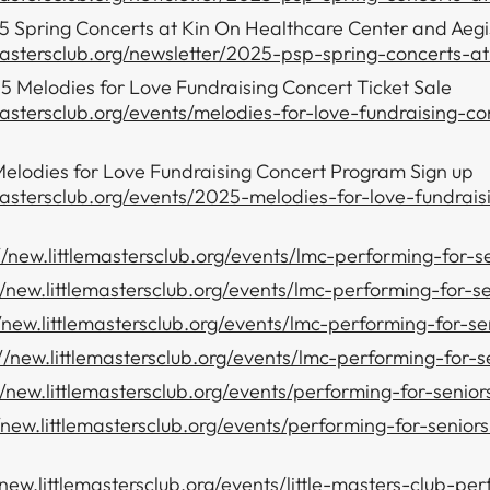
5 Spring Concerts at Kin On Healthcare Center and Aeg
emastersclub.org/newsletter/2025-psp-spring-concerts-a
 Melodies for Love Fundraising Concert Ticket Sale
emastersclub.org/events/melodies-for-love-fundraising-c
elodies for Love Fundraising Concert Program Sign up
emastersclub.org/events/2025-melodies-for-love-fundrai
‌‍‌‌‌‍‌‍​‍​‍​ ‍‍​‍​‍‌‍‍​‌ ‌​‌ ‌​‌ ​​​ ‍‍​‍ ​‍ ‌‍ ​‌‍ ‌‍​ ‌‍​‌‌‍ ​‌‍‍​‌‍ ‌ ​ ‌ ‌​​ ‍‍​ ​ ​ ​ ​ ​ ​ ​ ​‍ ‌‍‍‌‌‍ ‍‌ ‌​‌‍‌‌‌‍ ‍‌ ‌​​‍ ‌‍‌‌‌‍‌​‌‍‍‌‌ ‌​​‍ ‌‍ ‌‌‍ ‌‍‌​‌‍‌‌​ ‌‌ ​​‌ ​‍‌‍‌‌‌ ​ ‌‍‌‌‌‍ ‍‌ ‌​‌‍​‌‌ ‌​‌‍‍‌‌‍ ‌‍ ‍​ ‍ ‌‍‍‌‌‍‌​​ ‌‌‍​‌​ ‌ ​ ‌‌‌‍‌​‌‍​‍​ ​‍​ ​‍‌‍​ ​‍ ‌‌‍​ ​ ‌‌‌‍‌​​ ‌​​‍ ‌​ ‌​‌‍‌‌‌‍‌‍‌‍‌​​‍ ‌​ ‍‌‌‍‌‍‌‍​ ‌‍​ ​‍ ‌​ ‌​‌‍​‌‌‍‌‍​ ​‌​ ‌‌​ ‌‌‌‍​‌​ ​ ​ ‌ ​ ‍​​ ‍‌‌‍‌‍​ ‍ ‌ ‌​‌ ‍‌‌ ​​‌‍‌‌​ ‌‌ ​​‌ ​‍‌‍ ‌‍‌ ‌ ​‍‌‍​‌‌‍ ‌​ ‍ ‌ ​​‌‍​‌‌ ‌​‌‍‍​​ ‌‌‍​‍‌‍ ‌‍‌​‌ ‍‌​‍‌‌​ ‌‌‌​​‍‌‌ ‌‍‍ ‌‍‌‌‌ ‍‌​‍‌‌​ ​ ‌​‌​​‍‌‌​ ​ ‌​‌​​‍‌‌​ ​‍​ ​‍​ ‌‌‌‍‌‍​ ​‌‌‍​ ‌‍‌‍​ ‌​‌‍​‍​ ​​​ ‌​‌‍‌‍​ ​‍‌‍​‌​‍‌‌​ ​‍​ ​‍​‍‌‌​ ‌‌‌​‌​​‍ ‍‌‍​ ‌‍‍​‌‍‍‌‌‍ ​‌‍‌​‌ ​‍‌‍‌‌‌‍ ‍​‍‌‌​ ‌‌‌​​‍‌‌ ‌‍‍ ‌‍‌‌‌ ‍‌​‍‌‌​ ​ ‌​‌​​‍‌‌​ ​ ‌​‌​​‍‌‌​ ​‍​ ​‍​ ​ ‌‍​ ‌‍‌‌​ ‌‌​ ​‌​ ‌ ​ ​ ‌‍‌‌​ ‌ ​ ‌ ‌‍‌​‌‍​ ​‍‌‌​ ​‍​ ​‍​‍‌‌​ ‌‌‌​‌​​‍ ‍‌ ‌​‌‍‌‌‌ ‍​‌ ‌​​ ‌‍​‍‌‍​‌‌ ​ ‌‍‌‌‌‌‌‌‌ ​‍‌‍ ​​ ‌‌‍‍​‌ ‌​‌ ‌​‌ ​​​‍‌‌​ ​ ‌​​‌​‍‌‌​ ​‍‌​‌‍​‍‌‌​ ​‍‌​‌‍‌‍ ​‌‍ ‌‍​ ‌‍​‌‌‍ ​‌‍‍​‌‍ ‌ ​ ‌ ‌​​‍‌‌​ ​ ‌​​‌​ ​ ​ ​ ​ ​ ​ ​ ​‍‌‍‌‍‍‌‌‍‌​​ ‌‌‍​‌​ ‌ ​ ‌‌‌‍‌​‌‍​‍​ ​‍​ ​‍‌‍​ ​‍ ‌‌‍​ ​ ‌‌‌‍‌​​ ‌​​‍ ‌​ ‌​‌‍‌‌‌‍‌‍‌‍‌​​‍ ‌​ ‍‌‌‍‌‍‌‍​ ‌‍​ ​‍ ‌​ ‌​‌‍​‌‌‍‌‍​ ​‌​ ‌‌​ ‌‌‌‍​‌​ ​ ​ ‌ ​ ‍​​ ‍‌‌‍‌‍​‍‌‍‌ ‌​‌ ‍‌‌ ​​‌‍‌‌​ ‌‌ ​​‌ ​‍‌‍ ‌‍‌ ‌ ​‍‌‍​‌‌‍ ‌​‍‌‍‌ ​​‌‍​‌‌ ‌​‌‍‍​​ ‌‌‍​‍‌‍ ‌‍‌​‌ ‍‌​‍‌‌​ ‌‌‌​​‍‌‌ ‌‍‍ ‌‍‌‌‌ ‍‌​‍‌‌​ ​ ‌​‌​​‍‌‌​ ​ ‌​‌​​‍‌‌​ ​‍​ ​‍​ ‌‌‌‍‌‍​ ​‌‌‍
‌‌‌‍‌‍​‍​‍​ ‍‍​‍​‍‌‍‍​‌ ‌​‌ ‌​‌ ​​​ ‍‍​‍ ​‍ ‌‍ ​‌‍ ‌‍​ ‌‍​‌‌‍ ​‌‍‍​‌‍ ‌ ​ ‌ ‌​​ ‍‍​ ​ ​ ​ ​ ​ ​ ​ ​‍ ‌‍‍‌‌‍ ‍‌ ‌​‌‍‌‌‌‍ ‍‌ ‌​​‍ ‌‍‌‌‌‍‌​‌‍‍‌‌ ‌​​‍ ‌‍ ‌‌‍ ‌‍‌​‌‍‌‌​ ‌‌ ​​‌ ​‍‌‍‌‌‌ ​ ‌‍‌‌‌‍ ‍‌ ‌​‌‍​‌‌ ‌​‌‍‍‌‌‍ ‌‍ ‍​ ‍ ‌‍‍‌‌‍‌​​ ‌‌‍​‌​ ‌ ​ ‌‌‌‍‌​‌‍​‍​ ​‍​ ​‍‌‍​ ​‍ ‌‌‍​ ​ ‌‌‌‍‌​​ ‌​​‍ ‌​ ‌​‌‍‌‌‌‍‌‍‌‍‌​​‍ ‌​ ‍‌‌‍‌‍‌‍​ ‌‍​ ​‍ ‌​ ‌​‌‍​‌‌‍‌‍​ ​‌​ ‌‌​ ‌‌‌‍​‌​ ​ ​ ‌ ​ ‍​​ ‍‌‌‍‌‍​ ‍ ‌ ‌​‌ ‍‌‌ ​​‌‍‌‌​ ‌‌ ​​‌ ​‍‌‍ ‌‍‌ ‌ ​‍‌‍​‌‌‍ ‌​ ‍ ‌ ​​‌‍​‌‌ ‌​‌‍‍​​ ‌‌‍​‍‌‍ ‌‍‌​‌ ‍‌​‍‌‌​ ‌‌‌​​‍‌‌ ‌‍‍ ‌‍‌‌‌ ‍‌​‍‌‌​ ​ ‌​‌​​‍‌‌​ ​ ‌​‌​​‍‌‌​ ​‍​ ​‍​ ‍​‌‍‌​​ ​‌‌‍​‍‌‍​ ​ ‍​‌‍​‌‌‍​‌‌‍​‍​ ‌​​ ‌​‌‍‌​​‍‌‌​ ​‍​ ​‍​‍‌‌​ ‌‌‌​‌​​‍ ‍‌‍​ ‌‍‍​‌‍‍‌‌‍ ​‌‍‌​‌ ​‍‌‍‌‌‌‍ ‍​‍‌‌​ ‌‌‌​​‍‌‌ ‌‍‍ ‌‍‌‌‌ ‍‌​‍‌‌​ ​ ‌​‌​​‍‌‌​ ​ ‌​‌​​‍‌‌​ ​‍​ ​‍​ ‌‌‌‍​‌‌‍‌‌​ ‍‌‌‍​‍​ ​​‌‍​‍​ ‌ ‌‍‌‌‌‍​‌​ ​‍​ ​​​‍‌‌​ ​‍​ ​‍​‍‌‌​ ‌‌‌​‌​​‍ ‍‌ ‌​‌‍‌‌‌ ‍​‌ ‌​​ ‌‍​‍‌‍​‌‌ ​ ‌‍‌‌‌‌‌‌‌ ​‍‌‍ ​​ ‌‌‍‍​‌ ‌​‌ ‌​‌ ​​​‍‌‌​ ​ ‌​​‌​‍‌‌​ ​‍‌​‌‍​‍‌‌​ ​‍‌​‌‍‌‍ ​‌‍ ‌‍​ ‌‍​‌‌‍ ​‌‍‍​‌‍ ‌ ​ ‌ ‌​​‍‌‌​ ​ ‌​​‌​ ​ ​ ​ ​ ​ ​ ​ ​‍‌‍‌‍‍‌‌‍‌​​ ‌‌‍​‌​ ‌ ​ ‌‌‌‍‌​‌‍​‍​ ​‍​ ​‍‌‍​ ​‍ ‌‌‍​ ​ ‌‌‌‍‌​​ ‌​​‍ ‌​ ‌​‌‍‌‌‌‍‌‍‌‍‌​​‍ ‌​ ‍‌‌‍‌‍‌‍​ ‌‍​ ​‍ ‌​ ‌​‌‍​‌‌‍‌‍​ ​‌​ ‌‌​ ‌‌‌‍​‌​ ​ ​ ‌ ​ ‍​​ ‍‌‌‍‌‍​‍‌‍‌ ‌​‌ ‍‌‌ ​​‌‍‌‌​ ‌‌ ​​‌ ​‍‌‍ ‌‍‌ ‌ ​‍‌‍​‌‌‍ ‌​‍‌‍‌ ​​‌‍​‌‌ ‌​‌‍‍​​ ‌‌‍​‍‌‍ ‌‍‌​‌ ‍‌​‍‌‌​ ‌‌‌​​‍‌‌ ‌‍‍ ‌‍‌‌‌ ‍‌​‍‌‌​ ​ ‌​‌​​‍‌‌​ ​ ‌​‌​​‍‌‌​ ​‍
​‍​‍‌‍‍​‌ ​‍‌‍‌‌‌‍‌‍​‍​‍​ ‍‍​‍​‍‌‍‍​‌ ‌​‌ ‌​‌ ​​​ ‍‍​‍ ​‍ ‌‍ ​‌‍ ‌‍​ ‌‍​‌‌‍ ​‌‍‍​‌‍ ‌ ​ ‌ ‌​​ ‍‍​ ​ ​ ​ ​ ​ ​ ​ ​‍ ‌‍‍‌‌‍ ‍‌ ‌​‌‍‌‌‌‍ ‍‌ ‌​​‍ ‌‍‌‌‌‍‌​‌‍‍‌‌ ‌​​‍ ‌‍ ‌‌‍ ‌‍‌​‌‍‌‌​ ‌‌ ​​‌ ​‍‌‍‌‌‌ ​ ‌‍‌‌‌‍ ‍‌ ‌​‌‍​‌‌ ‌​‌‍‍‌‌‍ ‌‍ ‍​ ‍ ‌‍‍‌‌‍‌​​ ‌‌‍​‌​ ‌ ​ ‌‌‌‍‌​‌‍​‍​ ​‍​ ​‍‌‍​ ​‍ ‌‌‍​ ​ ‌‌‌‍‌​​ ‌​​‍ ‌​ ‌​‌‍‌‌‌‍‌‍‌‍‌​​‍ ‌​ ‍‌‌‍‌‍‌‍​ ‌‍​ ​‍ ‌​ ‌​‌‍​‌‌‍‌‍​ ​‌​ ‌‌​ ‌‌‌‍​‌​ ​ ​ ‌ ​ ‍​​ ‍‌‌‍‌‍​ ‍ ‌ ‌​‌ ‍‌‌ ​​‌‍‌‌​ ‌‌ ​​‌ ​‍‌‍ ‌‍‌ ‌ ​‍‌‍​‌‌‍ ‌​ ‍ ‌ ​​‌‍​‌‌ ‌​‌‍‍​​ ‌‌‍​‍‌‍ ‌‍‌​‌ ‍‌​‍‌‌​ ‌‌‌​​‍‌‌ ‌‍‍ ‌‍‌‌‌ ‍‌​‍‌‌​ ​ ‌​‌​​‍‌‌​ ​ ‌​‌​​‍‌‌​ ​‍​ ​‍‌‍​‌​ ​‌​ ‌‍​ ‌ ‌‍​ ​ ‌‍​ ‌‍​ ‍​​ ​​‌‍​‌‌‍‌​‌‍​ ​‍‌‌​ ​‍​ ​‍​‍‌‌​ ‌‌‌​‌​​‍ ‍‌‍​ ‌‍‍​‌‍‍‌‌‍ ​‌‍‌​‌ ​‍‌‍‌‌‌‍ ‍​‍‌‌​ ‌‌‌​​‍‌‌ ‌‍‍ ‌‍‌‌‌ ‍‌​‍‌‌​ ​ ‌​‌​​‍‌‌​ ​ ‌​‌​​‍‌‌​ ​‍​ ​‍‌‍‌‌​ ​‌​ ​‍​ ​ ​ ‌‍​ ​ ‌‍​ ​ ​‍​ ‍​​ ​​​ ​‌​ ‍‌​‍‌‌​ ​‍​ ​‍​‍‌‌​ ‌‌‌​‌​​‍ ‍‌ ‌​‌‍‌‌‌ ‍​‌ ‌​​ ‌‍​‍‌‍​‌‌ ​ ‌‍‌‌‌‌‌‌‌ ​‍‌‍ ​​ ‌‌‍‍​‌ ‌​‌ ‌​‌ ​​​‍‌‌​ ​ ‌​​‌​‍‌‌​ ​‍‌​‌‍​‍‌‌​ ​‍‌​‌‍‌‍ ​‌‍ ‌‍​ ‌‍​‌‌‍ ​‌‍‍​‌‍ ‌ ​ ‌ ‌​​‍‌‌​ ​ ‌​​‌​ ​ ​ ​ ​ ​ ​ ​ ​‍‌‍‌‍‍‌‌‍‌​​ ‌‌‍​‌​ ‌ ​ ‌‌‌‍‌​‌‍​‍​ ​‍​ ​‍‌‍​ ​‍ ‌‌‍​ ​ ‌‌‌‍‌​​ ‌​​‍ ‌​ ‌​‌‍‌‌‌‍‌‍‌‍‌​​‍ ‌​ ‍‌‌‍‌‍‌‍​ ‌‍​ ​‍ ‌​ ‌​‌‍​‌‌‍‌‍​ ​‌​ ‌‌​ ‌‌‌‍​‌​ ​ ​ ‌ ​ ‍​​ ‍‌‌‍‌‍​‍‌‍‌ ‌​‌ ‍‌‌
‍​‌ ​‍‌‍‌‌‌‍‌‍​‍​‍​ ‍‍​‍​‍‌‍‍​‌ ‌​‌ ‌​‌ ​​​ ‍‍​‍ ​‍ ‌‍ ​‌‍ ‌‍​ ‌‍​‌‌‍ ​‌‍‍​‌‍ ‌ ​ ‌ ‌​​ ‍‍​ ​ ​ ​ ​ ​ ​ ​ ​‍ ‌‍‍‌‌‍ ‍‌ ‌​‌‍‌‌‌‍ ‍‌ ‌​​‍ ‌‍‌‌‌‍‌​‌‍‍‌‌ ‌​​‍ ‌‍ ‌‌‍ ‌‍‌​‌‍‌‌​ ‌‌ ​​‌ ​‍‌‍‌‌‌ ​ ‌‍‌‌‌‍ ‍‌ ‌​‌‍​‌‌ ‌​‌‍‍‌‌‍ ‌‍ ‍​ ‍ ‌‍‍‌‌‍‌​​ ‌‌‍​‌​ ‌ ​ ‌‌‌‍‌​‌‍​‍​ ​‍​ ​‍‌‍​ ​‍ ‌‌‍​ ​ ‌‌‌‍‌​​ ‌​​‍ ‌​ ‌​‌‍‌‌‌‍‌‍‌‍‌​​‍ ‌​ ‍‌‌‍‌‍‌‍​ ‌‍​ ​‍ ‌​ ‌​‌‍​‌‌‍‌‍​ ​‌​ ‌‌​ ‌‌‌‍​‌​ ​ ​ ‌ ​ ‍​​ ‍‌‌‍‌‍​ ‍ ‌ ‌​‌ ‍‌‌ ​​‌‍‌‌​ ‌‌ ​​‌ ​‍‌‍ ‌‍‌ ‌ ​‍‌‍​‌‌‍ ‌​ ‍ ‌ ​​‌‍​‌‌ ‌​‌‍‍​​ ‌‌‍​‍‌‍ ‌‍‌​‌ ‍‌​‍‌‌​ ‌‌‌​​‍‌‌ ‌‍‍ ‌‍‌‌‌ ‍‌​‍‌‌​ ​ ‌​‌​​‍‌‌​ ​ ‌​‌​​‍‌‌​ ​‍​ ​‍​ ​ ​ ‍​​ ‌ ‌‍​ ​ ‌ ​ ​​‌‍‌‍‌‍​ ‌‍​ ​ ‍​​ ​​​ ‌‍​‍‌‌​ ​‍​ ​‍​‍‌‌​ ‌‌‌​‌​​‍ ‍‌‍​ ‌‍‍​‌‍‍‌‌‍ ​‌‍‌​‌ ​‍‌‍‌‌‌‍ ‍​‍‌‌​ ‌‌‌​​‍‌‌ ‌‍‍ ‌‍‌‌‌ ‍‌​‍‌‌​ ​ ‌​‌​​‍‌‌​ ​ ‌​‌​​‍‌‌​ ​‍​ ​‍​ ​​‌‍​ ​ ​​​ ​‌​ ‌​​ ​‌‌‍​‍​ ‌ ​ ​‍‌‍​ ‌‍‌​‌‍​‍​‍‌‌​ ​‍​ ​‍​‍‌‌​ ‌‌‌​‌​​‍ ‍‌ ‌​‌‍‌‌‌ ‍​‌ ‌​​ ‌‍​‍‌‍​‌‌ ​ ‌‍‌‌‌‌‌‌‌ ​‍‌‍ ​​ ‌‌‍‍​‌ ‌​‌ ‌​‌ ​​​‍‌‌​ ​ ‌​​‌​‍‌‌​ ​‍‌​‌‍​‍‌‌​ ​‍‌​‌‍‌‍ ​‌‍ ‌‍​ ‌‍​‌‌‍ ​‌‍‍​‌‍ ‌ ​ ‌ ‌​​‍‌‌​ ​ ‌​​‌​ ​ ​ ​ ​ ​ ​ ​ ​‍‌‍‌‍‍‌‌‍‌​​ ‌‌‍​‌​ ‌ ​ ‌‌‌‍‌​‌‍​‍​ ​‍​ ​‍‌‍​ ​‍ ‌‌‍​ ​ ‌‌‌‍‌​​ ‌​​‍ ‌​ ‌​‌‍‌‌‌‍‌‍‌‍‌​​‍ ‌​ ‍‌‌‍‌‍‌‍​ ‌‍​ ​‍ ‌​ ‌​‌‍​‌‌‍‌‍​ ​‌​ ‌‌​ ‌‌‌‍​‌​ ​ ​ ‌ ​ ‍​​ ‍‌‌‍‌‍​‍‌‍‌ ‌​‌ ‍‌‌ ​​‌‍‌‌​ ‌‌ ​​‌ ​‍‌‍ ‌‍‌ ‌ ​‍‌‍​‌‌‍ ‌​‍‌‍‌ ​​‌‍​‌‌ ‌​‌‍‍​​ ‌‌‍​‍‌‍ ‌‍‌​‌ ‍‌​‍‌‌​ ‌‌‌​​‍‌‌ ‌‍‍ ‌‍‌‌‌ ‍‌​‍‌‌​ ​ ‌​‌​​‍‌‌​ ​ ‌​‌​​‍‌‌​ ​‍​ ​‍​ ​ ​ 
‍‍​‌ ‌​‌ ‌​‌ ​​​ ‍‍​‍ ​‍ ‌‍ ​‌‍ ‌‍​ ‌‍​‌‌‍ ​‌‍‍​‌‍ ‌ ​ ‌ ‌​​ ‍‍​ ​ ​ ​ ​ ​ ​ ​ ​‍ ‌‍‍‌‌‍ ‍‌ ‌​‌‍‌‌‌‍ ‍‌ ‌​​‍ ‌‍‌‌‌‍‌​‌‍‍‌‌ ‌​​‍ ‌‍ ‌‌‍ ‌‍‌​‌‍‌‌​ ‌‌ ​​‌ ​‍‌‍‌‌‌ ​ ‌‍‌‌‌‍ ‍‌ ‌​‌‍​‌‌ ‌​‌‍‍‌‌‍ ‌‍ ‍​ ‍ ‌‍‍‌‌‍‌​​ ‌‌‍​‌​ ‌ ​ ‌‌‌‍‌​‌‍​‍​ ​‍​ ​‍‌‍​ ​‍ ‌‌‍​ ​ ‌‌‌‍‌​​ ‌​​‍ ‌​ ‌​‌‍‌‌‌‍‌‍‌‍‌​​‍ ‌​ ‍‌‌‍‌‍‌‍​ ‌‍​ ​‍ ‌​ ‌​‌‍​‌‌‍‌‍​ ​‌​ ‌‌​ ‌‌‌‍​‌​ ​ ​ ‌ ​ ‍​​ ‍‌‌‍‌‍​ ‍ ‌ ‌​‌ ‍‌‌ ​​‌‍‌‌​ ‌‌ ​​‌ ​‍‌‍ ‌‍‌ ‌ ​‍‌‍​‌‌‍ ‌​ ‍ ‌ ​​‌‍​‌‌ ‌​‌‍‍​​ ‌‌‍​‍‌‍ ‌‍‌​‌ ‍‌​‍‌‌​ ‌‌‌​​‍‌‌ ‌‍‍ ‌‍‌‌‌ ‍‌​‍‌‌​ ​ ‌​‌​​‍‌‌​ ​ ‌​‌​​‍‌‌​ ​‍​ ​‍‌‍​‍​ ​‌‌‍​‌‌‍​‌​ ‍‌​ ‌ ‌‍​‌‌‍‌​​ ​‌​ ​‍‌‍‌‌‌‍​‌​‍‌‌​ ​‍​ ​‍​‍‌‌​ ‌‌‌​‌​​‍ ‍‌‍​ ‌‍‍​‌‍‍‌‌‍ ​‌‍‌​‌ ​‍‌‍‌‌‌‍ ‍​‍‌‌​ ‌‌‌​​‍‌‌ ‌‍‍ ‌‍‌‌‌ ‍‌​‍‌‌​ ​ ‌​‌​​‍‌‌​ ​ ‌​‌​​‍‌‌​ ​‍​ ​‍​ ​ ‌‍‌​​ ‌‌‌‍‌​​ ‌‍‌‍‌‌​ ‌​‌‍​‍​ ​ ‌‍​‌​ ‌‌​ ‍​​‍‌‌​ ​‍​ ​‍​‍‌‌​ ‌‌‌​‌​​‍ ‍‌ ‌​‌‍‌‌‌ ‍​‌ ‌​​ ‌‍​‍‌‍​‌‌ ​ ‌‍‌‌‌‌‌‌‌ ​‍‌‍ ​​ ‌‌‍‍​‌ ‌​‌ ‌​‌ ​​​‍‌‌​ ​ ‌​​‌​‍‌‌​ ​‍‌​‌‍​‍‌‌​ ​‍‌​‌‍‌‍ ​‌‍ ‌‍​ ‌‍​‌‌‍ ​‌‍‍​‌‍ ‌ ​ ‌ ‌​​‍‌‌​ ​ ‌​​‌​ ​ ​ ​ ​ ​ ​ ​ ​‍‌‍‌‍‍‌‌‍‌​​ ‌‌‍​‌​ ‌ ​ ‌‌‌‍‌​‌‍​‍​ ​‍​ ​‍‌‍​ ​‍ ‌‌‍​ ​ ‌‌‌‍‌​​ ‌​​‍ ‌​ ‌​‌‍‌‌‌‍‌‍‌‍‌​​‍ ‌​ ‍‌‌‍‌‍‌‍​ ‌‍​ ​‍ ‌​ ‌​‌‍​‌‌‍‌‍​ ​‌​ ‌‌​ ‌‌‌‍​‌​ ​ ​ ‌ ​ ‍​​ ‍‌‌‍‌‍​‍‌‍‌ ‌​‌ ‍‌‌ ​​‌‍‌‌​ ‌‌ ​​‌ ​‍‌‍ ‌‍‌ ‌ ​‍‌‍​‌‌‍ ‌​‍‌‍‌ ​​‌‍​‌‌ ‌​‌‍‍​​ ‌‌‍​‍‌‍ ‌‍‌​‌ ‍‌​‍‌‌​ ‌‌‌​​‍‌‌ ‌‍‍ ‌‍‌‌‌ ‍‌​‍‌‌​ ​ ‌​‌​​‍‌‌​ ​ ‌​‌​​‍‌‌​ ​‍​ ​‍‌‍​‍​ ​‌‌‍​‌‌‍​‌​ ‍‌​ ‌ ‌‍​‌‌‍‌​​ ​‌​ ​‍‌‍‌‌‌‍​‌​‍‌‌​ ​‍​ ​‍​‍‌‌​ ‌‌‌​‌​​‍ ‍‌‍​ ‌‍‍​‌‍‍‌‌‍ ​‌‍‌​‌ ​‍‌‍‌‌‌‍ ‍​
//new.littlemastersclub.org/events/performing-for-senior
/new.littlemastersclub.org/events/little-masters-club-pe