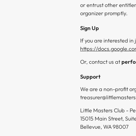
or entrust other entitl
organizer promptly.​​​​‌ ‍ ​‍​‍‌‍ ‌ ​‍‌‍‍‌‌‍‌ ‌‍‍‌‌‍ ‍​‍​‍​ ‍‍​‍​‍‌ ​ ‌‍​‌‌‍ ‍‌‍‍‌‌ ‌​‌ ‍‌​‍ ‍‌‍‍‌‌‍ ​‍​‍​‍ ​​‍​‍‌‍‍​‌ ​‍‌‍‌‌‌‍‌‍​‍​‍​ ‍‍​‍​‍‌‍‍​‌ ‌​‌ ‌​‌ ​​​ ‍‍​‍ ​‍ ‌‍ ​‌‍ ‌‍​ ‌‍​‌‌‍ ​‌‍‍​‌‍ ‌ ​ ‌ ‌​​ ‍‍​ ​ ​ ​ ​ ​ ​ ​ ​‍ ‌‍‍‌‌‍ ‍‌ ‌​‌‍‌‌‌‍ ‍‌ ‌​​‍ ‌‍‌‌‌‍‌​‌‍‍‌‌ ‌​​‍ ‌‍ ‌‌‍ ‌‍‌​‌‍‌‌​ ‌‌ ​​‌ ​‍‌‍‌‌‌ ​ ‌‍‌‌‌‍ ‍‌ ‌​‌‍​‌‌ ‌​‌‍‍‌‌‍ ‌‍ ‍​ ‍ ‌‍‍‌‌‍‌​​ ‌‌‍​‌​ ‌ ​ ‌‌‌‍‌​‌‍​‍​ ​‍​ ​‍‌‍​ ​‍ ‌‌‍​ ​ ‌‌‌‍‌​​ ‌​​‍ ‌​ ‌​‌‍‌‌‌‍‌‍‌‍‌​​‍ ‌​ ‍‌‌‍‌‍‌‍​ ‌‍​ ​‍ ‌​ ‌​‌‍​‌‌‍‌‍​ ​‌​ ‌‌​ ‌‌‌‍​‌​ ​ ​ ‌ ​ ‍​​ ‍‌‌‍‌‍​ ‍ ‌ ‌​‌ ‍‌‌ ​​‌‍‌‌​ ‌‌ ​​‌ ​‍‌‍ ‌‍‌ ‌ ​‍‌‍​‌‌‍ ‌​ ‍ ‌ ​​‌‍​‌‌ ‌​‌‍‍​​ ‌‌‍​‍‌‍ ‌‍‌​‌ ‍‌​‍‌‌​ ‌‌‌​​‍‌‌ ‌‍‍ ‌‍‌‌‌ ‍‌​‍‌‌​ ​ ‌​‌​​‍‌‌​ ​ ‌​‌​​‍‌‌​ ​‍​ ​‍​ ​​​ ​‌​ ‌‍​ ‌‍‌‍​‍​ ​ ‌‍​‍‌‍​‌‌‍‌‌​ ‌ ​ ‍​​ ​‍​‍‌‌​ ​‍​ ​‍​‍‌‌​ ‌‌‌​‌​​‍ ‍‌‍​ ‌‍‍​‌‍‍‌‌‍ ​‌‍‌​‌ ​‍‌‍‌‌‌‍ ‍​‍‌‌​ ‌‌‌​​‍‌‌ ‌‍‍ ‌‍‌‌‌ ‍‌​‍‌‌​ ​ ‌​‌​​‍‌‌​ ​ ‌​‌​​‍‌‌​ ​‍​ ​‍​ ‌‌​ ​ ​ ​‍​ ‍​‌‍‌​‌‍‌‍​ ‍‌​ ‌‍​ ‌ ‌‍​ ​ ​‍​ ​ ​ ​​​‍‌‌​ ​‍​ ​‍​‍‌‌​ ‌‌‌​‌​​‍ ‍‌ ‌​‌‍‌‌‌ ‍​‌ ‌​​ ‌‍​‍‌‍​‌‌ ​ ‌‍‌‌‌‌‌‌‌ ​‍‌‍ ​​ ‌‌‍‍​‌ ‌​‌ ‌​‌ ​​​‍‌‌​ ​ ‌​​‌​‍‌‌​ ​‍‌​‌‍​‍‌‌​ ​‍‌​‌‍‌‍ ​‌‍ ‌‍​ ‌‍​‌‌‍ ​‌‍‍​‌‍ ‌ ​ ‌ ‌​​‍‌‌​ ​ ‌​​‌​ ​ ​ ​ ​ ​ ​ ​ ​‍‌‍‌‍‍‌‌‍‌​​ ‌‌‍​‌​ ‌ ​ ‌‌‌‍‌​‌‍​‍​ ​‍​ ​‍‌‍​ ​‍ ‌‌‍​ ​ ‌‌‌‍‌​​ ‌​​‍ ‌​ ‌​‌‍‌‌‌‍‌‍‌‍‌​​‍ ‌​ ‍‌‌‍‌‍‌‍​ ‌‍​ ​‍ ‌​ ‌​‌‍​‌‌‍‌‍​ ​‌​ ‌‌​ ‌‌‌‍​‌​ ​ ​ ‌ ​ ‍​​ ‍‌‌‍‌‍​‍‌‍‌ ‌​‌ ‍‌‌ ​​‌‍‌‌​ ‌‌ ​​‌ ​‍‌‍ ‌‍‌ ‌ ​‍‌‍​‌‌‍ ‌​‍‌‍‌ ​​‌‍​‌‌ ‌​‌‍‍​​ ‌‌‍​‍‌‍ ‌‍‌​‌ ‍‌​‍‌‌​ ‌‌‌​​‍‌‌ ‌‍‍ ‌‍‌‌‌ ‍‌​‍‌‌​ ​ ‌​‌​​‍‌‌​ ​ ‌​‌​​‍‌‌​ ​‍​ ​‍​ ​​​ ​‌​ ‌‍​ ‌‍‌‍​‍​ ​ ‌‍​‍‌‍​‌‌‍‌‌​ ‌ ​ ‍​​ ​‍​‍‌‌​ ​‍​ ​‍​‍‌‌​ ‌‌‌​‌​​‍ ‍‌‍​ ‌‍‍​‌‍‍‌‌‍ ​‌‍‌​‌ ​‍‌‍‌‌‌‍ ‍​‍‌‌​ ‌‌‌​​‍‌‌ ‌‍‍ ‌‍‌‌‌ ‍‌​‍‌‌​ ​ ‌​‌​​‍‌‌​ ​ ‌​‌​​‍‌‌​ ​‍​ ​‍​ ‌‌​ ​ ​ ​‍​ ‍​‌‍‌​‌‍‌‍​ ‍‌​ ‌‍​ ‌ ‌‍​ ​ ​‍​ ​ ​ ​​​‍‌‌​ ​‍​ ​‍​‍‌‌​ ‌‌‌​‌​​‍ ‍‌ ‌​‌‍‌‌‌ ‍​‌ ‌​​‍​‍‌ ‌
Sign Up​​​​‌ ‍ ​‍​‍‌‍ ‌ ​‍‌‍‍‌‌‍‌ ‌‍‍‌‌‍ ‍​‍​‍​ ‍‍​‍​‍‌ ​ ‌‍​‌‌‍ ‍‌‍‍‌‌ ‌​‌ ‍‌​‍ ‍‌‍‍‌‌‍ ​‍​‍​‍ ​​‍​‍‌‍‍​‌ ​‍‌‍‌‌‌‍‌‍​‍​‍​ ‍‍​‍​‍‌‍‍​‌ ‌​‌ ‌​‌ ​​​ ‍‍​‍ ​‍ ‌‍ ​‌‍ ‌‍​ ‌‍​‌‌‍ ​‌‍‍​‌‍ ‌ ​ ‌ ‌​​ ‍‍​ ​ ​ ​ ​ ​ ​ ​ ​‍ ‌‍‍‌‌‍ ‍‌ ‌​‌‍‌‌‌‍ ‍‌ ‌​​‍ ‌‍‌‌‌‍‌​‌‍‍‌‌ ‌​​‍ ‌‍ ‌‌‍ ‌‍‌​‌‍‌‌​ ‌‌ ​​‌ ​‍‌‍‌‌‌ ​ ‌‍‌‌‌‍ ‍‌ ‌​‌‍​‌‌ ‌​‌‍‍‌‌‍ ‌‍ ‍​ ‍ ‌‍‍‌‌‍‌​​ ‌‌‍​‌​ ‌ ​ ‌‌‌‍‌​‌‍​‍​ ​‍​ ​‍‌‍​ ​‍ ‌‌‍​ ​ ‌‌‌‍‌​​ ‌​​‍ ‌​ ‌​‌‍‌‌‌‍‌‍‌‍‌​​‍ ‌​ ‍‌‌‍‌‍‌‍​ ‌‍​ ​‍ ‌​ ‌​‌‍​‌‌‍‌‍​ ​‌​ ‌‌​ ‌‌‌‍​‌​ ​ ​ ‌ ​ ‍​​ ‍‌‌‍‌‍​ ‍ ‌ ‌​‌ ‍‌‌ ​​‌‍‌‌​ ‌‌ ​​‌ ​‍‌‍ ‌‍‌ ‌ ​‍‌‍​‌‌‍ ‌​ ‍ ‌ ​​‌‍​‌‌ ‌​‌‍‍​​ ‌‌‍​‍‌‍ ‌‍‌​‌ ‍‌​‍‌‌​ ‌‌‌​​‍‌‌ ‌‍‍ ‌‍‌‌‌ ‍‌​‍‌‌​ ​ ‌​‌​​‍‌‌​ ​ ‌​‌​​‍‌‌​ ​‍​ ​‍​ ​‍​ ​‍​ ‌‍​ ​​​ ​ ‌‍​‍​ ‌‍​ ​ ‌‍‌‌​ ‍‌‌‍‌‍​ ​‍​‍‌‌​ ​‍​ ​‍​‍‌‌​ ‌‌‌​‌​​‍ ‍‌‍​ ‌‍‍​‌‍‍‌‌‍ ​‌‍‌​‌ ​‍‌‍‌‌‌‍ ‍​‍‌‌​ ‌‌‌​​‍‌‌ ‌‍‍ ‌‍‌‌‌ ‍‌​‍‌‌​ ​ ‌​‌​​‍‌‌​ ​ ‌​‌​​‍‌‌​ ​‍​ ​‍​ ‌​​ ‍​‌‍​‌​ ​‍‌‍‌‌‌‍‌‌​ ​ ‌‍​ ​ ‌​‌‍​ ‌‍​ ​ ‌‌​‍‌‌​ ​‍​ ​‍​‍‌‌​ ‌‌‌​‌​​‍ ‍‌ ‌​‌‍‌‌‌ ‍​‌ ‌​​ ‌‍​‍‌‍​‌‌ ​ ‌‍‌‌‌‌‌‌‌ ​‍‌‍ ​​ ‌‌‍‍​‌ ‌​‌ ‌​‌ ​​​‍‌‌​ ​ ‌​​‌​‍‌‌​ ​‍‌​‌‍​‍‌‌​ ​‍‌​‌‍‌‍ ​‌‍ ‌‍​ ‌‍​‌‌‍ ​‌‍‍​‌‍ ‌ ​ ‌ ‌​​‍‌‌​ ​ ‌​​‌​ ​ ​ ​ ​ ​ ​ ​ ​‍‌‍‌‍‍‌‌‍‌​​ ‌‌‍​‌​ ‌ ​ ‌‌‌‍‌​‌‍​‍​ ​‍​ ​‍‌‍​ ​‍ ‌‌‍​ ​ ‌‌‌‍‌​​ ‌​​‍ ‌​ ‌​‌‍‌‌‌‍‌‍‌‍‌​​‍ ‌​ ‍‌‌‍‌‍‌‍​ ‌‍​ ​‍ ‌​ ‌​‌‍​‌‌‍‌‍​ ​‌​ ‌‌​ ‌‌‌‍​‌​ ​ ​ ‌ ​ ‍​​ ‍‌‌‍‌‍​‍‌‍‌ ‌​‌ ‍‌‌ ​​‌‍‌‌​ ‌‌ ​​‌ ​‍‌‍ ‌‍‌ ‌ ​‍‌‍​‌‌‍ ‌​‍‌‍‌ ​​‌‍​‌‌ ‌​‌‍‍​​ ‌‌‍​‍‌‍ ‌‍‌​‌ ‍‌​‍‌‌​ ‌‌‌​​‍‌‌ ‌‍‍ ‌‍‌‌‌ ‍‌​‍‌‌​ ​ ‌​‌​​‍‌‌​ ​ ‌​‌​​‍‌‌​ ​‍​ ​‍​ ​‍​ ​‍​ ‌‍​ ​​​ ​ ‌‍​‍​ ‌‍​ ​ ‌‍‌‌​ ‍‌‌‍‌‍​ ​‍​‍‌‌​ ​‍​ ​‍​‍‌‌​ ‌‌‌​‌​​‍ ‍‌‍​ ‌‍‍​‌‍‍‌‌‍ ​‌‍‌​‌ ​‍‌‍‌‌‌‍ ‍​‍‌‌​ ‌‌‌​​‍‌‌ ‌‍‍ ‌‍‌‌‌ ‍‌​‍‌‌​ ​ ‌​‌​​‍‌‌​ ​ ‌​‌​​‍‌‌​ ​‍​ ​‍​ ‌​​ ‍​‌‍​‌​ ​‍‌‍‌‌‌‍‌‌​ ​ ‌‍​ ​ ‌​‌‍​ ‌‍​ ​ ‌‌​‍‌‌​ ​‍​ ​‍​‍‌‌​ ‌‌‌​‌​​‍ ‍‌ ‌​‌‍‌‌‌ ‍​‌ ‌​​‍​‍‌ ‌
If you are interested in
https://docs.google
Or, contact us at ​​​​‌ ‍ ​‍​‍‌‍ ‌ ​‍‌‍‍‌‌‍‌ ‌‍‍‌‌‍ ‍​‍​‍​ ‍‍​‍​‍‌ ​ ‌‍​‌‌‍ ‍‌‍‍‌‌ ‌​‌ ‍‌​‍ ‍‌‍‍‌‌‍ ​‍​‍​‍ ​​‍​‍‌‍‍​‌ ​‍‌‍‌‌‌‍‌‍​‍​‍​ ‍‍​‍​‍‌‍‍​‌ ‌​‌ ‌​‌ ​​​ ‍‍​‍ ​‍ ‌‍ ​‌‍ ‌‍​ ‌‍​‌‌‍ ​‌‍‍​‌‍ ‌ ​ ‌ ‌​​ ‍‍​ ​ ​ ​ ​ ​ ​ ​ ​‍ ‌‍‍‌‌‍ ‍‌ ‌​‌‍‌‌‌‍ ‍‌ ‌​​‍ ‌‍‌‌‌‍‌​‌‍‍‌‌ ‌​​‍ ‌‍ ‌‌‍ ‌‍‌​‌‍‌‌​ ‌‌ ​​‌ ​‍‌‍‌‌‌ ​ ‌‍‌‌‌‍ ‍‌ ‌​‌‍​‌‌ ‌​‌‍‍‌‌‍ ‌‍ ‍​ ‍ ‌‍‍‌‌‍‌​​ ‌‌‍​‌​ ‌ ​ ‌‌‌‍‌​‌‍​‍​ ​‍​ ​‍‌‍​ ​‍ ‌‌‍​ ​ ‌‌‌‍‌​​ ‌​​‍ ‌​ ‌​‌‍‌‌‌‍‌‍‌‍‌​​‍ ‌​ ‍‌‌‍‌‍‌‍​ ‌‍​ ​‍ ‌​ ‌​‌‍​‌‌‍‌‍​ ​‌​ ‌‌​ ‌‌‌‍​‌​ ​ ​ ‌ ​ ‍​​ ‍‌‌‍‌‍​ ‍ ‌ ‌​‌ ‍‌‌ ​​‌‍‌‌​ ‌‌ ​​‌ ​‍‌‍ ‌‍‌ ‌ ​‍‌‍​‌‌‍ ‌​ ‍ ‌ ​​‌‍​‌‌ ‌​‌‍‍​​ ‌‌‍​‍‌‍ ‌‍‌​‌ ‍‌​‍‌‌​ ‌‌‌​​‍‌‌ ‌‍‍ ‌‍‌‌‌ ‍‌​‍‌‌​ ​ ‌​‌​​‍‌‌​ ​ ‌​‌​​‍‌‌​ ​‍​ ​‍​ ​‌‌‍​ ‌‍​ ‌‍​‍​ ‌​​ ​‍​ ​ ​ ‌ ‌‍‌​​ ‌ ​ ​‌​ ​​​‍‌‌​ ​‍​ ​‍​‍‌‌​ ‌‌‌​‌​​‍ ‍‌‍​ ‌‍‍​‌‍‍‌‌‍ ​‌‍‌​‌ ​‍‌‍‌‌‌‍ ‍​‍‌‌​ ‌‌‌​​‍‌‌ ‌‍‍ ‌‍‌‌‌ ‍‌​‍‌‌​ ​ ‌​‌​​‍‌‌​ ​ ‌​‌​​‍‌‌​ ​‍​ ​‍​ ​​​ ‍​‌‍‌​​ ‍‌​ ​​‌‍‌​​ ‍​‌‍​‍​ ​ ‌‍‌‍​ ‌​‌‍‌‍​‍‌‌​ ​‍​ ​‍​‍‌‌​ ‌‌‌​‌​​‍ ‍‌ ‌​‌‍‌‌‌ ‍​‌ ‌​​ ‌‍​‍‌‍​‌‌ ​ ‌‍‌‌‌‌‌‌‌ ​‍‌‍ ​​ ‌‌‍‍​‌ ‌​‌ ‌​‌ ​​​‍‌‌​ ​ ‌​​‌​‍‌‌​ ​‍‌​‌‍​‍‌‌​ ​‍‌​‌‍‌‍ ​‌‍ ‌‍​ ‌‍​‌‌‍ ​‌‍‍​‌‍ ‌ ​ ‌ ‌​​‍‌‌​ ​ ‌​​‌​ ​ ​ ​ ​ ​ ​ ​ ​‍‌‍‌‍‍‌‌‍‌​​ ‌‌‍​‌​ ‌ ​ ‌‌‌‍‌​‌‍​‍​ ​‍​ ​‍‌‍​ ​‍ ‌‌‍​ ​ ‌‌‌‍‌​​ ‌​​‍ ‌​ ‌​‌‍‌‌‌‍‌‍‌‍‌​​‍ ‌​ ‍‌‌‍‌‍‌‍​ ‌‍​ ​‍ ‌​ ‌​‌‍​‌‌‍‌‍​ ​‌​ ‌‌​ ‌‌‌‍​‌​ ​ ​ ‌ ​ ‍​​ ‍‌‌‍‌‍​‍‌‍‌ ‌​‌ ‍‌‌ ​​‌‍‌‌​ ‌‌ ​​‌ ​‍‌‍ ‌‍‌ ‌ ​‍‌‍​‌‌‍ ‌​‍‌‍‌ ​​‌‍​‌‌ ‌​‌‍‍​​ ‌‌‍​‍‌‍ ‌‍‌​‌ ‍‌​‍‌‌​ ‌‌‌​​‍‌‌ ‌‍‍ ‌‍‌‌‌ ‍‌​‍‌‌​ ​ ‌​‌​​‍‌‌​ ​ ‌​‌​​‍‌‌​ ​‍​ ​‍​ ​‌‌‍​ ‌‍​ ‌‍​‍​ ‌​​ ​‍​ ​ ​ ‌ ‌‍‌​​ ‌ ​ ​‌​ ​​​‍‌‌​ ​‍​ ​‍​‍‌‌​ ‌‌‌​‌​​‍ ‍‌‍​ ‌‍‍​‌‍‍‌‌‍ ​‌‍‌​‌ ​‍‌‍‌‌‌‍ ‍​‍‌‌​ ‌‌‌​​‍‌‌ ‌‍‍ ‌‍‌‌‌ ‍‌​‍‌‌​ ​ ‌​‌​​‍‌‌​ ​ ‌​‌​​‍‌‌​ ​‍​ ​‍​ ​​​ ‍​‌‍‌​​ ‍‌​ ​​‌‍‌​​ ‍​‌‍​‍​ ​ ‌‍‌‍​ ‌​‌‍‌‍​‍‌‌​ ​‍​ ​‍​‍‌‌​ ‌‌‌​‌​​‍ ‍‌ ‌​‌‍‌‌‌ ‍​‌ ‌​​‍​‍‌ ‌
performingforseniors@littlemastersclub.org​​​​‌ ‍ ​‍​‍‌‍ ‌ ​‍‌‍‍‌‌‍‌ ‌‍‍‌‌‍ ‍​‍​‍​ ‍‍​‍​‍‌ ​ ‌‍​‌‌‍ ‍‌‍‍‌‌ ‌​‌ ‍‌​‍ ‍‌‍‍‌‌‍ ​‍​‍​‍ ​​‍​‍‌‍‍​‌ ​‍‌‍‌‌‌‍‌‍​‍​‍​ ‍‍​‍​‍‌‍‍​‌ ‌​‌ ‌​‌ ​​​ ‍‍​‍ ​‍ ‌‍ ​‌‍ ‌‍​ ‌‍​‌‌‍ ​‌‍‍​‌‍ ‌ ​ ‌ 
Support​​​​‌ ‍ ​‍​‍‌‍ ‌ ​‍‌‍‍‌‌‍‌ ‌‍‍‌‌‍ ‍​‍​‍​ ‍‍​‍​‍‌ ​ ‌‍​‌‌‍ ‍‌‍‍‌‌ ‌​‌ ‍‌​‍ ‍‌‍‍‌‌‍ ​‍​‍​‍ ​​‍​‍‌‍‍​‌ ​‍‌‍‌‌‌‍‌‍​‍​‍​ ‍‍​‍​‍‌‍‍​‌ ‌​‌ ‌​‌ ​​​ ‍‍​‍ ​‍ ‌‍ ​‌‍ ‌‍​ ‌‍​‌‌‍ ​‌‍‍​‌‍ ‌ ​ ‌ ‌​​ ‍‍​ ​ ​ ​ ​ ​ ​ ​ ​‍ ‌‍‍‌‌‍ ‍‌ ‌​‌‍‌‌‌‍ ‍‌ ‌​​‍ ‌‍‌‌‌‍‌​‌‍‍‌‌ ‌​​‍ ‌‍ ‌‌‍ ‌‍‌​‌‍‌‌​ ‌‌ ​​‌ ​‍‌‍‌‌‌ ​ ‌‍‌‌‌‍ ‍‌ ‌​‌‍​‌‌ ‌​‌‍‍‌‌‍ ‌‍ ‍​ ‍ ‌‍‍‌‌‍‌​​ ‌‌‍​‌​ ‌ ​ ‌‌‌‍‌​‌‍​‍​ ​‍​ ​‍‌‍​ ​‍ ‌‌‍​ ​ ‌‌‌‍‌​​ ‌​​‍ ‌​ ‌​‌‍‌‌‌‍‌‍‌‍‌​​‍ ‌​ ‍‌‌‍‌‍‌‍​ ‌‍​ ​‍ ‌​ ‌​‌‍​‌‌‍‌‍​ ​‌​ ‌‌​ ‌‌‌‍​‌​ ​ ​ ‌ ​ ‍​​ ‍‌‌‍‌‍​ ‍ ‌ ‌​‌ ‍‌‌ ​​‌‍‌‌​ ‌‌ ​​‌ ​‍‌‍ ‌‍‌ ‌ ​‍‌‍​‌‌‍ ‌​ ‍ ‌ ​​‌‍​‌‌ ‌​‌‍‍​​ ‌‌‍​‍‌‍ ‌‍‌​‌ ‍‌​‍‌‌​ ‌‌‌​​‍‌‌ ‌‍‍ ‌‍‌‌‌ ‍‌​‍‌‌​ ​ ‌​‌​​‍‌‌​ ​ ‌​‌​​‍‌‌​ ​‍​ ​‍​ ​‌‌‍‌​​ ‌‌​ ​ ​ ‍‌​ ​​​ ‌‌‌‍​ ​ ‌ ‌‍‌​​ ​‌​ ​‌​‍‌‌​ ​‍​ ​‍​‍‌‌​ ‌‌‌​‌​​‍ ‍‌‍​ ‌‍‍​‌‍‍‌‌‍ ​‌‍‌​‌ ​‍‌‍‌‌‌‍ ‍​‍‌‌​ ‌‌‌​​‍‌‌ ‌‍‍ ‌‍‌‌‌ ‍‌​‍‌‌​ ​ ‌​‌​​‍‌‌​ ​ ‌​‌​​‍‌‌​ ​‍​ ​‍​ ​ ​ ​​‌‍‌‍​ ‍‌​ ​‍‌‍‌‌‌‍​‍‌‍‌​​ ‌‌​ ​​‌‍​ ​ ​‌​ ​​​‍‌‌​ ​‍​ ​‍​‍‌‌​ ‌‌‌​‌​​‍ ‍‌ ‌​‌‍‌‌‌ ‍​‌ ‌​​ ‌‍​‍‌‍​‌‌ ​ ‌‍‌‌‌‌‌‌‌ ​‍‌‍ ​​ ‌‌‍‍​‌ ‌​‌ ‌​‌ ​​​‍‌‌​ ​ ‌​​‌​‍‌‌​ ​‍‌​‌‍​‍‌‌​ ​‍‌​‌‍‌‍ ​‌‍ ‌‍​ ‌‍​‌‌‍ ​‌‍‍​‌‍ ‌ ​ ‌ ‌​​‍‌‌​ ​ ‌​​‌​ ​ ​ ​ ​ ​ ​ ​ ​‍‌‍‌‍‍‌‌‍‌​​ ‌‌‍​‌​ ‌ ​ ‌‌‌‍‌​‌‍​‍​ ​‍​ ​‍‌‍​ ​‍ ‌‌‍​ ​ ‌‌‌‍‌​​ ‌​​‍ ‌​ ‌​‌‍‌‌‌‍‌‍‌‍‌​​‍ ‌​ ‍‌‌‍‌‍‌‍​ ‌‍​ ​‍ ‌​ ‌​‌‍​‌‌‍‌‍​ ​‌​ ‌‌​ ‌‌‌‍​‌​ ​ ​ ‌ ​ ‍​​ ‍‌‌‍‌‍​‍‌‍‌ ‌​‌ ‍‌‌ ​​‌‍‌‌​ ‌‌ ​​‌ ​‍‌‍ ‌‍‌ ‌ ​‍‌‍​‌‌‍ ‌​‍‌‍‌ ​​‌‍​‌‌ ‌​‌‍‍​​ ‌‌‍​‍‌‍ ‌‍‌​‌ ‍‌​‍‌‌​ ‌‌‌​​‍‌‌ ‌‍‍ ‌‍‌‌‌ ‍‌​‍‌‌​ ​ ‌​‌​​‍‌‌​ ​ ‌​‌​​‍‌‌​ ​‍​ ​‍​ ​‌‌‍‌​​ ‌‌​ ​ ​ ‍‌​ ​​​ ‌‌‌‍​ ​ ‌ ‌‍‌​​ ​‌​ ​‌​‍‌‌​ ​‍​ ​‍​‍‌‌​ ‌‌‌​‌​​‍ ‍‌‍​ ‌‍‍​‌‍‍‌‌‍ ​‌‍‌​‌ ​‍‌‍‌‌‌‍ ‍​‍‌‌​ ‌‌‌​​‍‌‌ ‌‍‍ ‌‍‌‌‌ ‍‌​‍‌‌​ ​ ‌​‌​​‍‌‌​ ​ ‌​‌​​‍‌‌​ ​‍​ ​‍​ ​ ​ ​​‌‍‌‍​ ‍‌​ ​‍‌‍‌‌‌‍​‍‌‍‌​​ ‌‌​ ​​‌‍​ ​ ​‌​ ​​​‍‌‌​ ​‍​ ​‍​‍‌‌​ ‌‌‌​‌​​‍ ‍‌ ‌​‌‍‌‌‌ ‍​‌ ‌​​‍​‍‌ ‌
We are a non-profit org
treasurer@littlemastersclub.org (note: PSP) or mail a check to:​​​​‌ ‍ ​‍​‍‌‍ ‌ ​‍‌‍‍‌‌‍‌ ‌‍‍‌‌‍ ‍​‍​‍​ ‍‍​‍​‍‌ ​ ‌‍​‌‌‍ ‍‌‍‍‌‌ ‌​‌ ‍‌​‍ ‍‌‍‍‌‌‍ ​‍​‍​‍ ​​‍​‍‌‍‍​‌ ​‍‌‍‌‌‌‍‌‍​‍​‍​ ‍‍​‍​‍‌‍‍​‌ ‌​‌ ‌​‌ ​​​ ‍‍​‍ ​‍ ‌‍ ​‌‍ ‌‍​ ‌‍​‌‌‍ ​‌‍‍​‌‍ ‌ ​ ‌ ‌​​ ‍‍​ ​ ​ ​ ​ ​ ​ ​ ​‍ ‌‍‍‌‌‍ ‍‌ ‌​‌‍‌‌‌‍ ‍‌ ‌​​‍ ‌‍‌‌‌‍‌​‌‍‍‌‌ ‌​​‍ ‌‍ ‌‌‍ ‌‍‌​‌‍‌‌​ ‌‌ ​​‌ ​‍‌‍‌‌‌ ​ ‌‍‌‌‌‍ ‍‌ ‌​‌‍​‌‌ ‌​‌‍‍‌‌‍ ‌‍ ‍​ ‍ ‌‍‍‌‌‍‌​​ ‌‌‍​‌​ ‌ ​ ‌‌‌‍‌​‌‍​‍​ ​‍​ ​‍‌‍​ ​‍ ‌‌‍​ ​ ‌‌‌‍‌​​ ‌​​‍ ‌​ ‌​‌‍‌‌‌‍‌‍‌‍‌​​‍ ‌​ ‍‌‌‍‌‍‌‍​ ‌‍​ ​‍ ‌​ ‌​‌‍​‌‌‍‌‍​ ​‌​ ‌‌​ ‌‌‌‍​‌​ ​ ​ ‌ ​ ‍​​ ‍‌‌‍‌‍​ ‍ ‌ ‌​‌ ‍‌‌ ​​‌‍‌‌​ ‌‌ ​​‌ ​‍‌‍ ‌‍‌ ‌ ​‍‌‍​‌‌‍ ‌​ ‍ ‌ ​​‌‍​‌‌ ‌​‌‍‍​​ ‌‌‍​‍‌‍ ‌‍‌​‌ ‍‌​‍‌‌
Little Masters Club - P
15015 Main Street, Suit
Bellevue, WA 98007​​​​‌ ‍ ​‍​‍‌‍ ‌ ​‍‌‍‍‌‌‍‌ ‌‍‍‌‌‍ ‍​‍​‍​ ‍‍​‍​‍‌ ​ ‌‍​‌‌‍ ‍‌‍‍‌‌ ‌​‌ ‍‌​‍ ‍‌‍‍‌‌‍ ​‍​‍​‍ ​​‍​‍‌‍‍​‌ ​‍‌‍‌‌‌‍‌‍​‍​‍​ ‍‍​‍​‍‌‍‍​‌ ‌​‌ ‌​‌ ​​​ ‍‍​‍ ​‍ ‌‍ ​‌‍ ‌‍​ ‌‍​‌‌‍ ​‌‍‍​‌‍ ‌ ​ ‌ ‌​​ ‍‍​ ​ ​ ​ ​ ​ ​ ​ ​‍ ‌‍‍‌‌‍ ‍‌ ‌​‌‍‌‌‌‍ ‍‌ ‌​​‍ ‌‍‌‌‌‍‌​‌‍‍‌‌ ‌​​‍ ‌‍ ‌‌‍ ‌‍‌​‌‍‌‌​ ‌‌ ​​‌ ​‍‌‍‌‌‌ ​ ‌‍‌‌‌‍ ‍‌ ‌​‌‍​‌‌ ‌​‌‍‍‌‌‍ ‌‍ ‍​ ‍ ‌‍‍‌‌‍‌​​ ‌‌‍​‌​ ‌ ​ ‌‌‌‍‌​‌‍​‍​ ​‍​ ​‍‌‍​ ​‍ ‌‌‍​ ​ ‌‌‌‍‌​​ ‌​​‍ ‌​ ‌​‌‍‌‌‌‍‌‍‌‍‌​​‍ ‌​ ‍‌‌‍‌‍‌‍​ ‌‍​ ​‍ ‌​ ‌​‌‍​‌‌‍‌‍​ ​‌​ ‌‌​ ‌‌‌‍​‌​ ​ ​ ‌ ​ ‍​​ ‍‌‌‍‌‍​ ‍ ‌ ‌​‌ ‍‌‌ ​​‌‍‌‌​ ‌‌ ​​‌ ​‍‌‍ ‌‍‌ ‌ ​‍‌‍​‌‌‍ ‌​ ‍ ‌ ​​‌‍​‌‌ ‌​‌‍‍​​ ‌‌‍​‍‌‍ ‌‍‌​‌ ‍‌​‍‌‌​ ‌‌‌​​‍‌‌ ‌‍‍ ‌‍‌‌‌ ‍‌​‍‌‌​ ​ ‌​‌​​‍‌‌​ ​ ‌​‌​​‍‌‌​ ​‍​ ​‍​ ​ ‌‍‌​‌‍‌‍​ ​ ​ ‌‌‌‍​ ​ ​‍‌‍​‍​ ‌ ​ ‌‍‌‍‌‌​ ‌​​‍‌‌​ ​‍​ ​‍​‍‌‌​ ‌‌‌​‌​​‍ ‍‌‍​ ‌‍‍​‌‍‍‌‌‍ ​‌‍‌​‌ ​‍‌‍‌‌‌‍ ‍​‍‌‌​ ‌‌‌​​‍‌‌ ‌‍‍ ‌‍‌‌‌ ‍‌​‍‌‌​ ​ ‌​‌​​‍‌‌​ ​ ‌​‌​​‍‌‌​ ​‍​ ​‍​ ‌ ​ ​ ​ ‍​​ ​ ​ ‍​​ ​‍​ ​‍​ ​ ‌‍​‌​ ​​‌‍‌‍​ ‌‍​‍‌‌​ ​‍​ ​‍​‍‌‌​ ‌‌‌​‌​​‍ ‍‌ ‌​‌‍‌‌‌ ‍​‌ ‌​​ ‌‍​‍‌‍​‌‌ ​ ‌‍‌‌‌‌‌‌‌ ​‍‌‍ ​​ ‌‌‍‍​‌ ‌​‌ ‌​‌ ​​​‍‌‌​ ​ ‌​​‌​‍‌‌​ ​‍‌​‌‍​‍‌‌​ ​‍‌​‌‍‌‍ ​‌‍ ‌‍​ ‌‍​‌‌‍ ​‌‍‍​‌‍ ‌ ​ ‌ ‌​​‍‌‌​ ​ ‌​​‌​ ​ ​ ​ ​ ​ ​ ​ ​‍‌‍‌‍‍‌‌‍‌​​ ‌‌‍​‌​ ‌ ​ ‌‌‌‍‌​‌‍​‍​ ​‍​ ​‍‌‍​ ​‍ ‌‌‍​ ​ ‌‌‌‍‌​​ ‌​​‍ ‌​ ‌​‌‍‌‌‌‍‌‍‌‍‌​​‍ ‌​ ‍‌‌‍‌‍‌‍​ ‌‍​ ​‍ ‌​ ‌​‌‍​‌‌‍‌‍​ ​‌​ ‌‌​ ‌‌‌‍​‌​ ​ ​ ‌ ​ ‍​​ ‍‌‌‍‌‍​‍‌‍‌ ‌​‌ ‍‌‌ ​​‌‍‌‌​ ‌‌ ​​‌ ​‍‌‍ ‌‍‌ ‌ ​‍‌‍​‌‌‍ ‌​‍‌‍‌ ​​‌‍​‌‌ ‌​‌‍‍​​ ‌‌‍​‍‌‍ ‌‍‌​‌ ‍‌​‍‌‌​ ‌‌‌​​‍‌‌ ‌‍‍ ‌‍‌‌‌ ‍‌​‍‌‌​ ​ ‌​‌​​‍‌‌​ ​ ‌​‌​​‍‌‌​ ​‍​ ​‍​ ​ ‌‍‌​‌‍‌‍​ ​ ​ ‌‌‌‍​ ​ ​‍‌‍​‍​ ‌ ​ ‌‍‌‍‌‌​ ‌​​‍‌‌​ ​‍​ ​‍​‍‌‌​ ‌‌‌​‌​​‍ ‍‌‍​ ‌‍‍​‌‍‍‌‌‍ ​‌‍‌​‌ ​‍‌‍‌‌‌‍ ‍​‍‌‌​ ‌‌‌​​‍‌‌ ‌‍‍ ‌‍‌‌‌ ‍‌​‍‌‌​ ​ ‌​‌​​‍‌‌​ ​ ‌​‌​​‍‌‌​ ​‍​ ​‍​ ‌ ​ ​ ​ ‍​​ ​ ​ ‍​​ ​‍​ ​‍​ ​ ‌‍​‌​ ​​‌‍‌‍​ ‌‍​‍‌‌​ ​‍​ ​‍​‍‌‌​ ‌‌‌​‌​​‍ ‍‌ ‌​‌‍‌‌‌ ‍​‌ ‌​​‍​‍‌ ‌