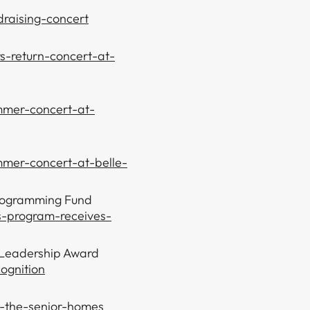
draising-concert
s-return-concert-at-
ummer-concert-at-
ummer-concert-at-belle-
Programming Fund
rs-program-receives-
 Leadership Award
ognition
t-the-senior-homes