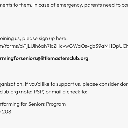
ements to them. In case of emergency, parents need to co
 joining us, please sign up here:
.com/forms/d/1jLUlh6ah7IcZHcvwGWaOs-gb39aMHDpU
‌​​ ‍‍​ ​ ​ ​ ​ ​ ​ ​ ​‍ ‌‍‍‌‌‍ ‍‌ ‌​‌‍‌‌‌‍ ‍‌ ‌​​‍ ‌‍‌‌‌‍‌​‌‍‍‌‌ ‌​​‍ ‌‍ ‌‌‍ ‌‍‌​‌‍‌‌​ ‌‌ ​​‌ ​‍‌‍‌‌‌ ​ ‌‍‌‌‌‍ ‍‌ ‌​‌‍​‌‌ ‌​‌‍‍‌‌‍ ‌‍ ‍​ ‍ ‌‍‍‌‌‍‌​​ ‌‌‍​‌​ ‌ ​ ‌‌‌‍‌​‌‍​‍​ ​‍​ ​‍‌‍​ ​‍ ‌‌‍​ ​ ‌‌‌‍‌​​ ‌​​‍ ‌​ ‌​‌‍‌‌‌‍‌‍‌‍‌​​‍ ‌​ ‍‌‌‍‌‍‌‍​ ‌‍​ ​‍ ‌​ ‌​‌‍​‌‌‍‌‍​ ​‌​ ‌‌​ ‌‌‌‍​‌​ ​ ​ ‌ ​ ‍​​ ‍‌‌‍‌‍​ ‍ ‌ ‌​‌ ‍‌‌ ​​‌‍‌‌​ ‌‌ ​​‌ ​‍‌‍ ‌‍‌ ‌ ​‍‌‍​‌‌‍ ‌​ ‍ ‌ ​​‌‍​‌‌ ‌​‌‍‍​​ ‌‌‍​‍‌‍ ‌‍‌​‌ ‍‌​‍‌‌​ ‌‌‌​​‍‌‌ ‌‍‍ ‌‍‌‌‌ ‍‌​‍‌‌​ ​ ‌​‌​​‍‌‌​ ​ ‌​‌​​‍‌‌​ ​‍​ ​‍​ ​‌‌‍​ ‌‍​ ‌‍​‍​ ‌​​ ​‍​ ​ ​ ‌ ‌‍‌​​ ‌ ​ ​‌​ ​​​‍‌‌​ ​‍​ ​‍​‍‌‌​ ‌‌‌​‌​​‍ ‍‌‍​ ‌‍‍​‌‍‍‌‌‍ ​‌‍‌​‌ ​‍‌‍‌‌‌‍ ‍​‍‌‌​ ‌‌‌​​‍‌‌ ‌‍‍ ‌‍‌‌‌ ‍‌​‍‌‌​ ​ ‌​‌​​‍‌‌​ ​ ‌​‌​​‍‌‌​ ​‍​ ​‍​ ‍​‌‍​‍​ ​‍​ ‌​‌‍‌‍​ ​​​ ‌‌‌‍‌‌​ ​​​ ‌‌​ ‌‌​ ‌‍​‍‌‌​ ​‍​ ​‍​‍‌‌​ ‌‌‌​‌​​‍ ‍‌ ‌​‌‍‌‌‌ ‍​‌ ‌​​ ‌‍​‍‌‍​‌‌ ​ ‌‍‌‌‌‌‌‌‌ ​‍‌‍ ​​ ‌‌‍‍​‌ ‌​‌ ‌​‌ ​​​‍‌‌​ ​ ‌​​‌​‍‌‌​ ​‍‌​‌‍​‍‌‌​ ​‍‌​‌‍‌‍ ​‌‍ ‌‍​ ‌‍​‌‌‍ ​‌‍‍​‌‍ ‌ ​ ‌ ‌​​‍‌‌​ ​ ‌​​‌​ ​ ​ ​ ​ ​ ​ ​ ​‍‌‍‌‍‍‌‌‍‌​​ ‌‌‍​‌​ ‌ ​ ‌‌‌‍‌​‌‍​‍​ ​‍​ ​‍‌‍​ ​‍ ‌‌‍​ ​ ‌‌‌‍‌​​ ‌​​‍ ‌​ ‌​‌‍‌‌‌‍‌‍‌‍‌​​‍ ‌​ ‍‌‌‍‌‍‌‍​ ‌‍​ ​‍ ‌​ ‌​‌‍​‌‌‍‌‍​ ​‌​ ‌‌​ ‌‌‌‍​‌​ ​ ​ ‌ ​ ‍​​ ‍‌‌‍‌‍​‍‌‍‌ ‌​‌ ‍‌‌ ​​‌‍‌‌​ ‌‌ ​​‌ ​‍‌‍ ‌‍‌ ‌ ​‍‌‍​‌‌‍ ‌​‍‌‍‌ ​​‌‍​‌‌ ‌​‌‍‍​​ ‌‌‍​‍‌‍ ‌‍‌​‌ ‍‌​‍‌‌​ ‌‌‌​​‍‌‌ ‌‍‍ ‌‍‌‌‌ ‍‌​‍‌‌​ ​ ‌​‌​​‍‌‌​ ​ ‌​‌​​‍‌‌​ ​‍​ ​‍​ ​‌‌‍​ ‌‍​ ‌‍​‍​ ‌​​ ​‍​ ​ ​ ‌ ‌‍‌​​ ‌ ​ ​‌​ ​​​‍‌‌​ ​‍​ ​‍​‍‌‌​ ‌‌‌​‌​​‍ ‍‌‍​ ‌‍‍​‌‍‍‌‌‍ ​‌‍‌​‌ ​‍‌‍‌‌‌‍ ‍​‍‌‌​ ‌‌‌​​‍‌‌ ‌‍‍ ‌‍‌‌‌ ‍‌​‍‌‌​ ​ ‌​‌​​‍‌‌​ ​ ‌​‌​​‍‌‌​ ​‍​ ​‍​ ‍​‌‍​‍​ ​‍​ ‌​‌‍‌‍​ ​​​ ‌‌‌‍‌‌​ ​​​ ‌‌​ ‌‌​ ‌‍​‍‌‌​ ​‍​ ​‍​‍‌‌​ ‌‌‌​‌​​‍ ‍‌ ‌​‌‍‌‌‌ ‍​‌ ‌​​‍​‍‌ ‌
.​​​​‌ ‍ ​‍​‍‌‍ ‌ ​‍‌‍‍‌‌‍‌ ‌‍‍‌‌‍ ‍​‍​‍​ ‍‍​‍​‍‌ ​ ‌‍​‌‌‍ ‍‌‍‍‌‌ ‌​‌ ‍‌​‍ ‍‌‍‍‌‌‍ ​‍​‍​‍ ​​‍​‍‌‍‍​‌ ​‍‌‍‌‌‌‍‌‍​‍​‍​ ‍‍​‍​‍‌‍‍​‌ ‌​‌ ‌​‌ ​​​ ‍‍​‍ ​‍ ‌‍ ​‌‍ ‌‍​ ‌‍​‌‌‍ ​‌‍‍​‌‍ ‌ ​ ‌ ‌​​ ‍‍​ ​ ​ ​ ​ ​ ​ ​ ​‍ ‌‍‍‌‌‍ ‍‌ ‌​‌‍‌‌‌‍ ‍‌ ‌​​‍ ‌‍‌‌‌‍‌​‌‍‍‌‌ ‌​​‍ ‌‍ ‌‌‍ ‌‍‌​‌‍‌‌​ ‌‌ ​​‌ ​‍‌‍‌‌‌ ​ ‌‍‌‌‌‍ ‍‌ ‌​‌‍​‌‌ ‌​‌‍‍‌‌‍ ‌‍ ‍​ ‍ ‌‍‍‌‌‍‌​​ ‌‌‍​‌​ ‌ ​ ‌‌‌‍‌​‌‍​‍​ ​‍​ ​‍‌‍​ ​‍ ‌‌‍​ ​ ‌‌‌‍‌​​ ‌​​‍ ‌​ ‌​‌‍‌‌‌‍‌‍‌‍‌​​‍ ‌​ ‍‌‌‍‌‍‌‍​ ‌‍​ ​‍ ‌​ ‌​‌‍​‌‌‍‌‍​ ​‌​ ‌‌​ ‌‌‌‍​‌​ ​ ​ ‌ ​ ‍​​ ‍‌‌‍‌‍​ ‍ ‌ ‌​‌ ‍‌‌ ​​‌‍‌‌​ ‌‌ ​​‌ ​‍‌‍ ‌‍‌ ‌ ​‍‌‍​‌‌‍ ‌​ ‍ ‌ ​​‌‍​‌‌ ‌​‌‍‍​​ ‌‌‍​‍‌‍ ‌‍‌​‌ ‍‌​‍‌‌​ ‌‌‌​​‍‌‌ ‌‍‍ ‌‍‌‌‌ ‍‌​‍‌‌​ ​ ‌​‌​​‍‌‌​ ​ ‌​‌​​‍‌‌​ ​‍​ ​‍​ ​‌‌‍​ ‌‍​ ‌‍​‍​ ‌​​ ​‍​ ​ ​ ‌ ‌‍‌​​ ‌ ​ ​‌​ ​​​‍‌‌​ ​‍​ ​‍​‍‌‌​ ‌‌‌​‌​​‍ ‍‌‍​ ‌‍‍​‌‍‍‌‌‍ ​‌‍‌​‌ ​‍‌‍‌‌‌‍ ‍​‍‌‌​ ‌‌‌​​‍‌‌ ‌‍‍ ‌‍‌‌‌ ‍‌​‍‌‌​ ​ ‌​‌​​‍‌‌​ ​ ‌​‌​​‍‌‌​ ​‍​ ​‍‌‍​ ​ ​​​ ​ ​ ‌​​ ‌‍‌‍‌‍​ ‌‌​ ‍​​ ‍​‌‍​‌‌‍‌​‌‍​ ​‍‌‌​ ​‍​ ​‍​‍‌‌​ ‌‌‌​‌​​‍ ‍‌ ‌​‌‍‌‌‌ ‍​‌ ‌​​ ‌‍​‍‌‍​‌‌ ​ ‌‍‌‌‌‌‌‌‌ ​‍‌‍ ​​ ‌‌‍‍​‌ ‌​‌ ‌​‌ ​​​‍‌‌​ ​ ‌​​‌​‍‌‌​ ​‍‌​‌‍​‍‌‌​ ​‍‌​‌‍‌‍ ​‌‍ ‌‍​ ‌‍​‌‌‍ ​‌‍‍​‌‍ ‌ ​ ‌ ‌​​‍‌‌​ ​ ‌​​‌​ ​ ​ ​ ​ ​ ​ ​ ​‍‌‍‌‍‍‌‌‍‌​​ ‌‌‍​‌​ ‌ ​ ‌‌‌‍‌​‌‍​‍​ ​‍​ ​‍‌‍​ ​‍ ‌‌‍​ ​ ‌‌‌‍‌​​ ‌​​‍ ‌​ ‌​‌‍‌‌‌‍‌‍‌‍‌​​‍ ‌​ ‍‌‌‍‌‍‌‍​ ‌‍​ ​‍ ‌​ ‌​‌‍​‌‌‍‌‍​ ​‌​ ‌‌​ ‌‌‌‍​‌​ ​ ​ ‌ ​ ‍​​ ‍‌‌‍‌‍​‍‌‍‌ ‌​‌ ‍‌‌ ​​‌‍‌‌​ ‌‌ ​​‌ ​‍‌‍ ‌‍‌ ‌ ​‍‌‍​‌‌‍ ‌​‍‌‍‌ ​​‌‍​‌‌ ‌​‌‍‍​​ ‌‌‍​‍‌‍ ‌‍‌​‌ ‍‌​‍‌‌​ ‌‌‌​​‍‌‌ ‌‍‍ ‌‍‌‌‌ ‍‌​‍‌‌​ ​ ‌​‌​​‍‌‌​ ​ ‌​‌​​‍‌‌​ ​‍​ ​‍​ ​‌‌‍​ ‌‍​ ‌‍​‍​ ‌​​ ​‍​ ​ ​ ‌ ‌‍‌​​ ‌ ​ ​‌​ ​​​‍‌‌​ ​‍​ ​‍​‍‌‌​ ‌‌‌​‌​​‍ ‍‌‍​ ‌‍‍​‌‍‍‌‌‍ ​‌‍‌​‌ ​‍‌‍‌‌‌‍ ‍​‍‌‌​ ‌‌‌​​‍‌‌ ‌‍‍ ‌‍‌‌‌ ‍‌​‍‌‌​ ​ ‌​‌​​‍‌‌​ ​ ‌​‌​​‍‌‌​ ​‍​ ​‍‌‍​ ​ ​​​ ​ ​ ‌​​ ‌‍‌‍‌‍​ ‌‌​ ‍​​ ‍​‌‍​‌‌‍‌​‌‍​ ​‍‌‌​ ​‍​ ​‍​‍‌‌​ ‌‌‌​‌​​‍ ‍‌ ‌​‌‍‌‌‌ ‍​‌ ‌​​‍​‍‌ ‌
anization. If you'd like to support us, please consider don
​ ‌‌‌​​‍‌‌ ‌‍‍ ‌‍‌‌‌ ‍‌​‍‌‌​ ​ ‌​‌​​‍‌‌​ ​ ‌​‌​​‍‌‌​ ​‍​ ​‍​ ‌ ‌‍​‌​ ​‌​ ‍​​ ​‍​ ‌‍​ ‍​​ ‌‍​ ​‍‌‍‌​​ ‌​​ ‍​​‍‌‌​ ​‍​ ​‍​‍‌‌​ ‌‌‌​‌​​‍ ‍‌‍​ ‌‍‍​‌‍‍‌‌‍ ​‌‍‌​‌ ​‍‌‍‌‌‌‍ ‍​‍‌‌​ ‌‌‌​​‍‌‌ ‌‍‍ ‌‍‌‌‌ ‍‌​‍‌‌​ ​ ‌​‌​​‍‌‌​ ​ ‌​‌​​‍‌‌​ ​‍​ ​‍​ ‌​​ ‌‍​ ‌​​ ‍​​ ​ ​ ‌‌‌‍​ ​ ‍​​ ‍‌‌‍‌‍​ ‌‍​ ‌‌​‍‌‌​ ​‍​ ​‍​‍‌‌​ ‌‌‌​‌​​‍ ‍‌ ‌​‌‍‌‌‌ ‍​‌ ‌​​ ‌‍​‍‌‍​‌‌ ​ ‌‍‌‌‌‌‌‌‌ ​‍‌‍ ​​ ‌‌‍‍​‌ ‌​‌ ‌​‌ ​​​‍‌‌​ ​ ‌​​‌​‍‌‌​ ​‍‌​‌‍​‍‌‌​ ​‍‌​‌‍‌‍ ​‌‍ ‌‍​ ‌‍​‌‌‍ ​‌‍‍​‌‍ ‌ ​ ‌ ‌​​‍‌‌​ ​ ‌​​‌​ ​ ​ ​ ​ ​ ​ ​ ​‍‌‍‌‍‍‌‌‍‌​​ ‌‌‍​‌​ ‌ ​ ‌‌‌‍‌​‌‍​‍​ ​‍​ ​‍‌‍​ ​‍ ‌‌‍​ ​ ‌‌‌‍‌​​ ‌​​‍ ‌​ ‌​‌‍‌‌‌‍‌‍‌‍‌​​‍ ‌​ ‍‌‌‍‌‍‌‍​ ‌‍​ ​‍ ‌​ ‌​‌‍​‌‌‍‌‍​ ​‌​ ‌‌​ ‌‌‌‍​‌​ ​ ​ ‌ ​ ‍​​ ‍‌‌‍‌‍​‍‌‍‌ ‌​‌ ‍‌‌ ​​‌‍‌‌​ ‌‌ ​​‌ ​‍‌‍ ‌‍‌ ‌ ​‍‌‍​‌‌‍ ‌​‍‌‍‌ ​​‌‍​‌‌ ‌​‌‍‍​​ ‌‌‍​‍‌‍ ‌‍‌​‌ ‍‌​‍‌‌​ ‌‌‌​​‍‌‌ ‌‍‍ ‌‍‌‌‌ ‍‌​‍‌‌​ ​ ‌​‌​​‍‌‌​ ​ ‌​‌​​‍‌‌​ ​‍​ ​‍​ ‌ ‌‍​‌​ ​‌​ ‍​​ ​‍​ ‌‍​ ‍​​ ‌‍​ ​‍‌‍‌​​ ‌​​ ‍​​‍‌‌​ ​‍​ ​‍​‍‌‌​ ‌‌‌​‌​​‍ ‍‌‍​ ‌‍‍​‌‍‍‌‌‍ ​‌‍‌​‌ ​‍‌‍‌‌‌‍ ‍​‍‌‌​ ‌‌‌​​‍‌‌ ‌‍‍ ‌‍‌‌‌ ‍‌​‍‌‌​ ​ ‌​‌​​‍‌‌​ ​ ‌​‌​​‍‌‌​ ​‍​ ​‍​ ‌​​ ‌‍​ ‌​​ ‍​​ ​ ​ ‌‌‌‍​ ​ ‍​​ ‍‌‌‍‌‍​ ‌‍​ ‌‌​‍‌‌​ ​‍​ ​‍​‍‌‌​ ‌‌‌​‌​​‍ ‍‌ ‌​‌‍‌‌‌ ‍​‌ ‌​​‍​‍‌ ‌
erforming for Seniors Program
e 208