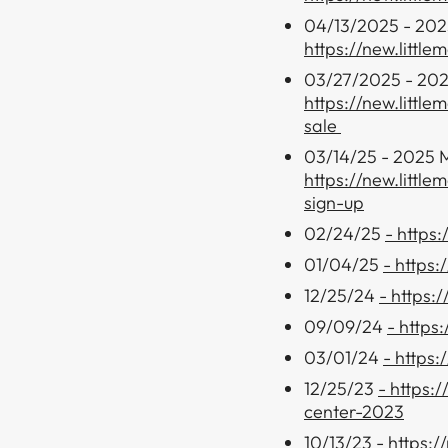
04/13/2025 - 202
https://new.littl
03/27/2025 - 2025
https://new.littl
sale
​​​​‌ ‍ ​‍​‍‌‍ ‌ ​‍‌‍‍‌‌‍‌ ‌‍‍‌‌‍ ‍​‍​‍​ ‍‍​‍​‍‌ ​ ‌‍​‌‌‍ ‍‌‍‍‌‌ ‌​‌ ‍‌​‍ ‍‌‍‍‌‌‍ ​‍​‍​‍ ​​‍​‍‌‍‍​‌ ​‍‌‍‌‌‌‍‌‍​‍​‍​ ‍‍​‍​‍‌‍‍​‌ ‌​‌ ‌​‌ ​​​ ‍‍​‍ ​‍ ‌‍ ​‌‍ ‌‍​ ‌‍​‌‌‍ ​‌‍‍​‌‍ ‌ ​ ‌ ‌​​ ‍‍​ ​ ​ ​ ​ ​ ​ ​ ​‍ ‌‍‍‌‌‍ ‍‌ ‌​‌‍‌‌‌‍ ‍‌ ‌​​‍ ‌‍‌‌‌‍‌​‌‍‍‌‌ ‌​​‍ ‌‍ ‌‌‍ ‌‍‌​‌‍‌‌​ ‌‌ ​​‌ ​‍‌‍‌‌‌ ​ ‌‍‌‌‌‍ ‍‌ ‌​‌‍​‌‌ ‌​‌‍‍‌‌‍ ‌‍ ‍​ ‍ ‌‍‍‌‌‍‌​​ ‌‌‍​‌​ ‌ ​ ‌‌‌‍‌​‌‍​‍​ ​‍​ ​‍‌‍​ ​‍ ‌‌‍​ ​ ‌‌‌‍‌​​ ‌​​‍ ‌​ ‌​‌‍‌‌‌‍‌‍‌‍‌​​‍ ‌​ ‍‌‌‍‌‍‌‍​ ‌‍​ ​‍ ‌​ ‌​‌‍​‌‌‍‌‍​ ​‌​ ‌‌​ ‌‌‌‍​‌​ ​ ​ ‌ ​ ‍​​ ‍‌‌‍‌‍​ ‍ ‌ ‌​‌ ‍‌‌ ​​‌‍‌‌​ ‌‌ ​​‌ ​‍‌‍ ‌‍‌ ‌ ​‍‌‍​‌‌‍ ‌​ ‍ ‌ ​​‌‍​‌‌ ‌​‌‍‍​​ ‌‌‍​‍‌‍ ‌‍‌​‌ ‍‌​‍‌‌​ ‌‌‌​​‍‌‌ ‌‍‍ ‌‍‌‌‌ ‍‌​‍‌‌​ ​ ‌​‌​​‍‌‌​ ​ ‌​‌​​‍‌‌​ ​‍​ ​‍‌‍‌‌‌‍‌‍‌‍‌‌​ ‌​​ ‌​​ ‍​‌‍‌‍​ ‌​​ ‌‌‌‍​‌​ ‍​​ ​‌​‍‌‌​ ​‍​ ​‍​‍‌‌​ ‌‌‌​‌​​‍ ‍‌‍​ ‌‍‍​‌‍‍‌‌‍ ​‌‍‌​‌ ​‍‌‍‌‌‌‍ ‍​‍‌‌​ ‌‌‌​​‍‌‌ ‌‍‍ ‌‍‌‌‌ ‍‌​‍‌‌​ ​ ‌​‌​​‍‌‌​ ​ ‌​‌​​‍‌‌​ ​‍​ ​‍​ ​‍‌‍​‍​ ​​‌‍​ ​ ​ ​ ‍​‌‍‌‍​ ​‍‌‍‌​​ ‌ ​ ‍​‌‍​‌​‍‌‌​ ​‍​ ​‍​‍‌‌​ ‌‌‌​‌​​‍ ‍‌ ‌​‌‍‌‌‌ ‍​‌ ‌​​ ‌‍​‍‌‍​‌‌ ​ ‌‍‌‌‌‌‌‌‌ ​‍‌‍ ​​ ‌‌‍‍​‌ ‌​‌ ‌​‌ ​​​‍‌‌​ ​ ‌​​‌​‍‌‌​ ​‍‌​‌‍​‍‌‌​ ​‍‌​‌‍‌‍ ​‌‍ ‌‍​ ‌‍​‌‌‍ ​‌‍‍​‌‍ ‌ ​ ‌ ‌​​‍‌‌​ ​ ‌​​‌​ ​ ​ ​ ​ ​ ​ ​ ​‍‌‍‌‍‍‌‌‍‌​​ ‌‌‍​‌​ ‌ ​ ‌‌‌‍‌​‌‍​‍​ ​‍​ ​‍‌‍​ ​‍ ‌‌‍​ ​ ‌‌‌‍‌​​ ‌​​‍ ‌​ ‌​‌‍‌‌‌‍‌‍‌‍‌​​‍ ‌​ ‍‌‌‍‌‍‌‍​ ‌‍​ ​‍ ‌​ ‌​‌‍​‌‌‍‌‍​ ​‌​ ‌‌​ ‌‌‌‍​‌​ ​ ​ ‌ ​ ‍​​ ‍‌‌‍‌‍​‍‌‍‌ ‌​‌ ‍‌‌ ​​‌‍‌‌​ ‌‌ ​​‌ ​‍‌‍ ‌‍‌ ‌ ​‍‌‍​‌‌‍ ‌​‍‌‍‌ ​​‌‍​‌‌ ‌​‌‍‍​​ ‌‌‍​‍‌‍ ‌‍‌​‌ ‍‌​‍‌‌​ ‌‌‌​​‍‌‌ ‌‍‍ ‌‍‌‌‌ ‍‌​‍‌‌​ ​ ‌​‌​​‍‌‌​ ​ ‌​‌​​‍‌‌​ ​‍​ ​‍‌‍‌‌‌‍‌‍‌‍‌‌​ ‌​​ ‌​​ ‍​‌‍‌‍​ ‌​​ ‌‌‌‍​‌​ ‍​​ ​‌​‍‌‌​ ​‍​ ​‍​‍‌‌​ ‌‌‌​‌​​‍ ‍‌‍​ ‌‍‍​‌‍‍‌‌‍ ​‌‍‌​‌ ​‍‌‍‌‌‌‍ ‍​‍‌‌​ ‌‌‌​​‍‌‌ ‌‍‍ ‌‍‌‌‌ ‍‌​‍‌‌​ ​ ‌​‌​​‍‌‌​ ​ ‌​‌​​‍‌‌​ ​‍​ ​‍​ ​‍‌‍​‍​ ​​‌‍​ ​ ​ ​ ‍​‌‍‌‍​ ​‍‌‍‌​​ ‌ ​ ‍​‌‍​‌​‍‌‌​ ​‍​ ​‍​‍‌‌​ ‌‌‌​‌​​‍ ‍‌ ‌​‌‍‌‌‌ ‍​‌ ‌​​‍​‍‌ ‌
03/14/25 - 2025 M
https://new.littl
sign-up
​​​​‌ ‍ ​‍​‍‌‍ ‌ ​‍‌‍‍‌‌‍‌ ‌‍‍‌‌‍ ‍​‍​‍​ ‍‍​‍​‍‌ ​ ‌‍​‌‌‍ ‍‌‍‍‌‌ ‌​‌ ‍‌​‍ ‍‌‍‍‌‌‍ ​‍​‍​‍ ​​‍​‍‌‍‍​‌ ​‍‌‍‌‌‌‍‌‍​‍​‍​ ‍‍​‍​‍‌‍‍​‌ ‌​‌ ‌​‌ ​​​ ‍‍​‍ ​‍ ‌‍ ​‌‍ ‌‍​ ‌‍​‌‌‍ ​‌‍‍​‌‍ ‌ ​ ‌ ‌​​ ‍‍​ ​ ​ ​ ​ ​ ​ ​ ​‍ ‌‍‍‌‌‍ ‍‌ ‌​‌‍‌‌‌‍ ‍‌ ‌​​‍ ‌‍‌‌‌‍‌​‌‍‍‌‌ ‌​​‍ ‌‍ ‌‌‍ ‌‍‌​‌‍‌‌​ ‌‌ ​​‌ ​‍‌‍‌‌‌ ​ ‌‍‌‌‌‍ ‍‌ ‌​‌‍​‌‌ ‌​‌‍‍‌‌‍ ‌‍ ‍​ ‍ ‌‍‍‌‌‍‌​​ ‌‌‍​‌​ ‌ ​ ‌‌‌‍‌​‌‍​‍​ ​‍​ ​‍‌‍​ ​‍ ‌‌‍​ ​ ‌‌‌‍‌​​ ‌​​‍ ‌​ ‌​‌‍‌‌‌‍‌‍‌‍‌​​‍ ‌​ ‍‌‌‍‌‍‌‍​ ‌‍​ ​‍ ‌​ ‌​‌‍​‌‌‍‌‍​ ​‌​ ‌‌​ ‌‌‌‍​‌​ ​ ​ ‌ ​ ‍​​ ‍‌‌‍‌‍​ ‍ ‌ ‌​‌ ‍‌‌ ​​‌‍‌‌​ ‌‌ ​​‌ ​‍‌‍ ‌‍‌ ‌ ​‍‌‍​‌‌‍ ‌​ ‍ ‌ ​​‌‍​‌‌ ‌​‌‍‍​​ ‌‌‍​‍‌‍ ‌‍‌​‌ ‍‌​‍‌‌​ ‌‌‌​​‍‌‌ ‌‍‍ ‌‍‌‌‌ ‍‌​‍‌‌​ ​ ‌​‌​​‍‌‌​ ​ ‌​‌​​‍‌‌​ ​‍​ ​‍‌‍​‍​ ​ ‌‍​‍​ ‌‍‌‍‌‍​ ‍​​ ​‍​ ‌​‌‍​‌​ ​ ‌‍​‍‌‍​‍​‍‌‌​ ​‍​ ​‍​‍‌‌​ ‌‌‌​‌​​‍ ‍‌‍​ ‌‍‍​‌‍‍‌‌‍ ​‌‍‌​‌ ​‍‌‍‌‌‌‍ ‍​‍‌‌​ ‌‌‌​​‍‌‌ ‌‍‍ ‌‍‌‌‌ ‍‌​‍‌‌​ ​ ‌​‌​​‍‌‌​ ​ ‌​‌​​‍‌‌​ ​‍​ ​‍​ ‌‍‌‍‌‌‌‍‌‍‌‍‌‌​ ‌​​ ​ ‌‍​‍​ ​‍​ ‌​​ ‌​‌‍​‌‌‍​‍​‍‌‌​ ​‍​ ​‍​‍‌‌​ ‌‌‌​‌​​‍ ‍‌ ‌​‌‍‌‌‌ ‍​‌ ‌​​ ‌‍​‍‌‍​‌‌ ​ ‌‍‌‌‌‌‌‌‌ ​‍‌‍ ​​ ‌‌‍‍​‌ ‌​‌ ‌​‌ ​​​‍‌‌​ ​ ‌​​‌​‍‌‌​ ​‍‌​‌‍​‍‌‌​ ​‍‌​‌‍‌‍ ​‌‍ ‌‍​ ‌‍​‌‌‍ ​‌‍‍​‌‍ ‌ ​ ‌ ‌​​‍‌‌​ ​ ‌​​‌​ ​ ​ ​ ​ ​ ​ ​ ​‍‌‍‌‍‍‌‌‍‌​​ ‌‌‍​‌​ ‌ ​ ‌‌‌‍‌​‌‍​‍​ ​‍​ ​‍‌‍​ ​‍ ‌‌‍​ ​ ‌‌‌‍‌​​ ‌​​‍ ‌​ ‌​‌‍‌‌‌‍‌‍‌‍‌​​‍ ‌​ ‍‌‌‍‌‍‌‍​ ‌‍​ ​‍ ‌​ ‌​‌‍​‌‌‍‌‍​ ​‌​ ‌‌​ ‌‌‌‍​‌​ ​ ​ ‌ ​ ‍​​ ‍‌‌‍‌‍​‍‌‍‌ ‌​‌ ‍‌‌ ​​‌‍‌‌​ ‌‌ ​​‌ ​‍‌‍ ‌‍‌ ‌ ​‍‌‍​‌‌‍ ‌​‍‌‍‌ ​​‌‍​‌‌ ‌​‌‍‍​​ ‌‌‍​‍‌‍ ‌‍‌​‌ ‍‌​‍‌‌​ ‌‌‌​​‍‌‌ ‌‍‍ ‌‍‌‌‌ ‍‌​‍‌‌​ ​ ‌​‌​​‍‌‌​ ​ ‌​‌​​‍‌‌​ ​‍​ ​‍‌‍​‍​ ​ ‌‍​‍​ ‌‍‌‍‌‍​ ‍​​ ​‍​ ‌​‌‍​‌​ ​ ‌‍​‍‌‍​‍​‍‌‌​ ​‍​ ​‍​‍‌‌​ ‌‌‌​‌​​‍ ‍‌‍​ ‌‍‍​‌‍‍‌‌‍ ​‌‍‌​‌ ​‍‌‍‌‌‌‍ ‍​‍‌‌​ ‌‌‌​​‍‌‌ ‌‍‍ ‌‍‌‌‌ ‍‌​‍‌‌​ ​ ‌​‌​​‍‌‌​ ​ ‌​‌​​‍‌‌​ ​‍​ ​‍​ ‌‍‌‍‌‌‌‍‌‍‌‍‌‌​ ‌​​ ​ ‌‍​‍​ ​‍​ ‌​​ ‌​‌‍​‌‌‍​‍​‍‌‌​ ​‍​ ​‍​‍‌‌​ ‌‌‌​‌​​‍ ‍‌ ‌​‌‍‌‌‌ ‍​‌ ‌​​‍​‍‌ ‌
02/24/25 ​​​​‌ ‍ ​‍​‍‌‍ ‌ ​‍‌‍‍‌‌‍‌ ‌‍‍‌‌‍ ‍​‍​‍​ ‍‍​‍​‍‌ ​ ‌‍​‌‌‍ ‍‌‍‍‌‌ ‌​‌ ‍‌​‍ ‍‌‍‍‌‌‍ ​‍​‍​‍ ​​‍​‍‌‍‍​‌ ​‍‌‍‌‌‌‍‌‍​‍​‍​ ‍‍​‍​‍‌‍‍​‌ ‌​‌ ‌​‌ ​​​ ‍‍​‍ ​‍ ‌‍ ​‌‍ ‌‍​ ‌‍​‌‌‍ ​‌‍‍​‌‍ ‌ ​ ‌ ‌​​ ‍‍​ ​ ​ ​ ​ ​ ​ ​ ​‍ ‌‍‍‌‌‍ ‍‌ ‌​‌‍‌‌‌‍ ‍‌ ‌​​‍ ‌‍‌‌‌‍‌​‌‍‍‌‌ ‌​​‍ ‌‍ ‌‌‍ ‌‍‌​‌‍‌‌​ ‌‌ ​​‌ ​‍‌‍‌‌‌ ​ ‌‍‌‌‌‍ ‍‌ ‌​‌‍​‌‌ ‌​‌‍‍‌‌‍ ‌‍ ‍​ ‍ ‌‍‍‌‌‍‌​​ ‌‌‍​‌​ ‌ ​ ‌‌‌‍‌​‌‍​‍​ ​‍​ ​‍‌‍​ ​‍ ‌‌‍​ ​ ‌‌‌‍‌​​ ‌​​‍ ‌​ ‌​‌‍‌‌‌‍‌‍‌‍‌​​‍ ‌​ ‍‌‌‍‌‍‌‍​ ‌‍​ ​‍ ‌​ ‌​‌‍​‌‌‍‌‍​ ​‌​ ‌‌​ ‌‌‌‍​‌​ ​ ​ ‌ ​ ‍​​ ‍‌‌‍‌‍​ ‍ ‌ ‌​‌ ‍‌‌ ​​‌‍‌‌​ ‌‌ ​​‌ ​‍‌‍ ‌‍‌ ‌ ​‍‌‍​‌‌‍ ‌​ ‍ ‌ ​​‌‍​‌‌ ‌​‌‍‍​​ ‌‌‍​‍‌‍ ‌‍‌​‌ ‍‌​‍‌‌​ ‌‌‌​​‍‌‌ ‌‍‍ ‌‍‌‌‌ ‍‌​‍‌‌​ ​ ‌​‌​​‍‌‌​ ​ ‌​‌​​‍‌‌​ ​‍​ ​‍​ ‌‌‌‍‌‍​ ​‌‌‍​ ‌‍‌‍​ ‌​‌‍​‍​ ​​​ ‌​‌‍‌‍​ ​‍‌‍​‌​‍‌‌​ ​‍​ ​‍​‍‌‌​ ‌‌‌​‌​​‍ ‍‌‍​ ‌‍‍​‌‍‍‌‌‍ ​‌‍‌​‌ ​‍‌‍‌‌‌‍ ‍​‍‌‌​ ‌‌‌​​‍‌‌ ‌‍‍ ‌‍‌‌‌ ‍‌​‍‌‌​ ​ ‌​‌​​‍‌‌​ ​ ‌​‌​​‍‌‌​ ​‍​ ​‍‌‍‌‌​ ‍‌‌‍‌​​ ‌‍​ ‍​​ ‌‍​ ‌‌‌‍‌‍​ ‌‌​ ‌​‌‍‌​​ ‌‌​‍‌‌​ ​‍​ ​‍​‍‌‌​ ‌‌‌​‌​​‍ ‍‌ ‌​‌‍‌‌‌ ‍​‌ ‌​​ ‌‍​‍‌‍​‌‌ ​ ‌‍‌‌‌‌‌‌‌ ​‍‌‍ ​​ ‌‌‍‍​‌ ‌​‌ ‌​‌ ​​​‍‌‌​ ​ ‌​​‌​‍‌‌​ ​‍‌​‌‍​‍‌‌​ ​‍‌​‌‍‌‍ ​‌‍ ‌‍​ ‌‍​‌‌‍ ​‌‍‍​‌‍ ‌ ​ ‌ ‌​​‍‌‌​ ​ ‌​​‌​ ​ ​ ​ ​ ​ ​ ​ ​‍‌‍‌‍‍‌‌‍‌​​ ‌‌‍​‌​ ‌ ​ ‌‌‌‍‌​‌‍​‍​ ​‍​ ​‍‌‍​ ​‍ ‌‌‍​ ​ ‌‌‌‍‌​​ ‌​​‍ ‌​ ‌​‌‍‌‌‌‍‌‍‌‍‌​​‍ ‌​ ‍‌‌‍‌‍‌‍​ ‌‍​ ​‍ ‌​ ‌​‌‍​‌‌‍‌‍​ ​‌​ ‌‌​ ‌‌‌‍​‌​ ​ ​ ‌ ​ ‍​​ ‍‌‌‍‌‍​‍‌‍‌ ‌​‌ ‍‌‌ ​​‌‍‌‌​ ‌‌ ​​‌ ​‍‌‍ ‌‍‌ ‌ ​‍‌‍​‌‌‍ ‌​‍‌‍‌ ​​‌‍​‌‌ ‌​‌‍‍​​ ‌‌‍​‍‌‍ ‌‍‌​‌ ‍‌​‍‌‌​ ‌‌‌​​‍‌‌ ‌‍‍ ‌‍‌‌‌ ‍‌​‍‌‌​ ​ ‌​‌​​‍‌‌​ ​ ‌​‌​​‍‌‌​ ​‍​ ​‍​ ‌‌‌‍‌‍​ ​‌‌‍​ ‌‍‌‍​ ‌​‌‍​‍​ ​​​ ‌​‌‍‌‍​ ​‍‌‍​‌​‍‌‌​ ​‍​ ​‍​‍‌‌​ ‌‌‌​‌​​‍ ‍‌‍​ ‌‍‍​‌‍‍‌‌‍ ​‌‍‌​‌ ​‍‌‍‌‌‌‍ ‍​‍‌‌​ ‌‌‌​​‍‌‌ ‌‍‍ ‌‍‌‌‌ ‍‌​‍‌‌​ ​ ‌​‌​​‍‌‌​ ​ ‌​‌​​‍‌‌​ ​‍​ ​‍‌‍‌‌​ ‍‌‌‍‌​​ ‌‍​ ‍​​ ‌‍​ ‌‌‌‍‌‍​ ‌‌​ ‌​‌‍‌​​ ‌‌​‍‌‌​ ​‍​ ​‍​‍‌‌​ ‌‌‌​‌​​‍ ‍‌ ‌​‌‍‌‌‌ ‍​‌ ‌​​‍​‍‌ ‌
- https://new.littlemastersclub.org/events/lmc-performing-for-seniors-2025​​​​‌ ‍ ​‍​‍‌‍ ‌ ​‍‌‍‍‌‌‍‌ ‌‍‍‌‌‍ ‍​‍​‍​ ‍‍​‍​‍‌ ​ ‌‍​‌‌‍ ‍‌‍‍‌‌ ‌​‌ ‍‌​‍ ‍‌‍‍‌‌‍ ​‍​‍​‍ ​​‍​‍‌‍‍​‌ ​‍
01/04/25 ​​​​‌ ‍ ​‍​‍‌‍ ‌ ​‍‌‍‍‌‌‍‌ ‌‍‍‌‌‍ ‍​‍​‍​ ‍‍​‍​‍‌ ​ ‌‍​‌‌‍ ‍‌‍‍‌‌ ‌​‌ ‍‌​‍ ‍‌‍‍‌‌‍ ​‍​‍​‍ ​​‍​‍‌‍‍​‌ ​‍‌‍‌‌‌‍‌‍​‍​‍​ ‍‍​‍​‍‌‍‍​‌ ‌​‌ ‌​‌ ​​​ ‍‍​‍ ​‍ ‌‍ ​‌‍ ‌‍​ ‌‍​‌‌‍ ​‌‍‍​‌‍ ‌ ​ ‌ ‌​​ ‍‍​ ​ ​ ​ ​ ​ ​ ​ ​‍ ‌‍‍‌‌‍ ‍‌ ‌​‌‍‌‌‌‍ ‍‌ ‌​​‍ ‌‍‌‌‌‍‌​‌‍‍‌‌ ‌​​‍ ‌‍ ‌‌‍ ‌‍‌​‌‍‌‌​ ‌‌ ​​‌ ​‍‌‍‌‌‌ ​ ‌‍‌‌‌‍ ‍‌ ‌​‌‍​‌‌ ‌​‌‍‍‌‌‍ ‌‍ ‍​ ‍ ‌‍‍‌‌‍‌​​ ‌‌‍​‌​ ‌ ​ ‌‌‌‍‌​‌‍​‍​ ​‍​ ​‍‌‍​ ​‍ ‌‌‍​ ​ ‌‌‌‍‌​​ ‌​​‍ ‌​ ‌​‌‍‌‌‌‍‌‍‌‍‌​​‍ ‌​ ‍‌‌‍‌‍‌‍​ ‌‍​ ​‍ ‌​ ‌​‌‍​‌‌‍‌‍​ ​‌​ ‌‌​ ‌‌‌‍​‌​ ​ ​ ‌ ​ ‍​​ ‍‌‌‍‌‍​ ‍ ‌ ‌​‌ ‍‌‌ ​​‌‍‌‌​ ‌‌ ​​‌ ​‍‌‍ ‌‍‌ ‌ ​‍‌‍​‌‌‍ ‌​ ‍ ‌ ​​‌‍​‌‌ ‌​‌‍‍​​ ‌‌‍​‍‌‍ ‌‍‌​‌ ‍‌​‍‌‌​ ‌‌‌​​‍‌‌ ‌‍‍ ‌‍‌‌‌ ‍‌​‍‌‌​ ​ ‌​‌​​‍‌‌​ ​ ‌​‌​​‍‌‌​ ​‍​ ​‍​ ‍​‌‍‌​​ ​‌‌‍​‍‌‍​ ​ ‍​‌‍​‌‌‍​‌‌‍​‍​ ‌​​ ‌​‌‍‌​​‍‌‌​ ​‍​ ​‍​‍‌‌​ ‌‌‌​‌​​‍ ‍‌‍​ ‌‍‍​‌‍‍‌‌‍ ​‌‍‌​‌ ​‍‌‍‌‌‌‍ ‍​‍‌‌​ ‌‌‌​​‍‌‌ ‌‍‍ ‌‍‌‌‌ ‍‌​‍‌‌​ ​ ‌​‌​​‍‌‌​ ​ ‌​‌​​‍‌‌​ ​‍​ ​‍​ ​‌‌‍​‍​ ‍​‌‍​ ​ ​‍‌‍‌​​ ‌ ‌‍​‌​ ‌​​ ​​​ ​ ​ ​‍​‍‌‌​ ​‍​ ​‍​‍‌‌​ ‌‌‌​‌​​‍ ‍‌ ‌​‌‍‌‌‌ ‍​‌ ‌​​ ‌‍​‍‌‍​‌‌ ​ ‌‍‌‌‌‌‌‌‌ ​‍‌‍ ​​ ‌‌‍‍​‌ ‌​‌ ‌​‌ ​​​‍‌‌​ ​ ‌​​‌​‍‌‌​ ​‍‌​‌‍​‍‌‌​ ​‍‌​‌‍‌‍ ​‌‍ ‌‍​ ‌‍​‌‌‍ ​‌‍‍​‌‍ ‌ ​ ‌ ‌​​‍‌‌​ ​ ‌​​‌​ ​ ​ ​ ​ ​ ​ ​ ​‍‌‍‌‍‍‌‌‍‌​​ ‌‌‍​‌​ ‌ ​ ‌‌‌‍‌​‌‍​‍​ ​‍​ ​‍‌‍​ ​‍ ‌‌‍​ ​ ‌‌‌‍‌​​ ‌​​‍ ‌​ ‌​‌‍‌‌‌‍‌‍‌‍‌​​‍ ‌​ ‍‌‌‍‌‍‌‍​ ‌‍​ ​‍ ‌​ ‌​‌‍​‌‌‍‌‍​ ​‌​ ‌‌​ ‌‌‌‍​‌​ ​ ​ ‌ ​ ‍​​ ‍‌‌‍‌‍​‍‌‍‌ ‌​‌ ‍‌‌ ​​‌‍‌‌​ ‌‌ ​​‌ ​‍‌‍ ‌‍‌ ‌ ​‍‌‍​‌‌‍ ‌​‍‌‍‌ ​​‌‍​‌‌ ‌​‌‍‍​​ ‌‌‍​‍‌‍ ‌‍‌​‌ ‍‌​‍‌‌​ ‌‌‌​​‍‌‌ ‌‍‍ ‌‍‌‌‌ ‍‌​‍‌‌​ ​ ‌​‌​​‍‌‌​ ​ ‌​‌​​‍‌‌​ ​‍​ ​‍​ ‍​‌‍‌​​ ​‌‌‍​‍‌‍​ ​ ‍​‌‍​‌‌‍​‌‌‍​‍​ ‌​​ ‌​‌‍‌​​‍‌‌​ ​‍​ ​‍​‍‌‌​ ‌‌‌​‌​​‍ ‍‌‍​ ‌‍‍​‌‍‍‌‌‍ ​‌‍‌​‌ ​‍‌‍‌‌‌‍ ‍​‍‌‌​ ‌‌‌​​‍‌‌ ‌‍‍ ‌‍‌‌‌ ‍‌​‍‌‌​ ​ ‌​‌​​‍‌‌​ ​ ‌​‌​​‍‌‌​ ​‍​ ​‍​ ​‌‌‍​‍​ ‍​‌‍​ ​ ​‍‌‍‌​​ ‌ ‌‍​‌​ ‌​​ ​​​ ​ ​ ​‍​‍‌‌​ ​‍​ ​‍​‍‌‌​ ‌‌‌​‌​​‍ ‍‌ ‌​‌‍‌‌‌ ‍​‌ ‌​​‍​‍‌ ‌
- https://new.littlemastersclub.org/events/lmc-performing-for-seniors-20252​​​​‌ ‍ ​‍​‍‌‍ ‌ ​‍‌‍‍‌‌‍‌ ‌‍‍‌‌‍ ‍​‍​‍​ ‍‍​‍​‍‌ ​ ‌‍​‌‌‍ ‍‌‍‍‌‌ ‌​‌ ‍‌​‍ ‍‌‍‍‌‌‍ ​‍​‍​‍ ​​‍​‍‌‍‍​‌ ​‍‌‍
12/25/24 ​​​​‌ ‍ ​‍​‍‌‍ ‌ ​‍‌‍‍‌‌‍‌ ‌‍‍‌‌‍ ‍​‍​‍​ ‍‍​‍​‍‌ ​ ‌‍​‌‌‍ ‍‌‍‍‌‌ ‌​‌ ‍‌​‍ ‍‌‍‍‌‌‍ ​‍​‍​‍ ​​‍​‍‌‍‍​‌ ​‍‌‍‌‌‌‍‌‍​‍​‍​ ‍‍​‍​‍‌‍‍​‌ ‌​‌ ‌​‌ ​​​ ‍‍​‍ ​‍ ‌‍ ​‌‍ ‌‍​ ‌‍​‌‌‍ ​‌‍‍​‌‍ ‌ ​ ‌ ‌​​ ‍‍​ ​ ​ ​ ​ ​ ​ ​ ​‍ ‌‍‍‌‌‍ ‍‌ ‌​‌‍‌‌‌‍ ‍‌ ‌​​‍ ‌‍‌‌‌‍‌​‌‍‍‌‌ ‌​​‍ ‌‍ ‌‌‍ ‌‍‌​‌‍‌‌​ ‌‌ ​​‌ ​‍‌‍‌‌‌ ​ ‌‍‌‌‌‍ ‍‌ ‌​‌‍​‌‌ ‌​‌‍‍‌‌‍ ‌‍ ‍​ ‍ ‌‍‍‌‌‍‌​​ ‌‌‍​‌​ ‌ ​ ‌‌‌‍‌​‌‍​‍​ ​‍​ ​‍‌‍​ ​‍ ‌‌‍​ ​ ‌‌‌‍‌​​ ‌​​‍ ‌​ ‌​‌‍‌‌‌‍‌‍‌‍‌​​‍ ‌​ ‍‌‌‍‌‍‌‍​ ‌‍​ ​‍ ‌​ ‌​‌‍​‌‌‍‌‍​ ​‌​ ‌‌​ ‌‌‌‍​‌​ ​ ​ ‌ ​ ‍​​ ‍‌‌‍‌‍​ ‍ ‌ ‌​‌ ‍‌‌ ​​‌‍‌‌​ ‌‌ ​​‌ ​‍‌‍ ‌‍‌ ‌ ​‍‌‍​‌‌‍ ‌​ ‍ ‌ ​​‌‍​‌‌ ‌​‌‍‍​​ ‌‌‍​‍‌‍ ‌‍‌​‌ ‍‌​‍‌‌​ ‌‌‌​​‍‌‌ ‌‍‍ ‌‍‌‌‌ ‍‌​‍‌‌​ ​ ‌​‌​​‍‌‌​ ​ ‌​‌​​‍‌‌​ ​‍​ ​‍‌‍​‌​ ​‌​ ‌‍​ ‌ ‌‍​ ​ ‌‍​ ‌‍​ ‍​​ ​​‌‍​‌‌‍‌​‌‍​ ​‍‌‌​ ​‍​ ​‍​‍‌‌​ ‌‌‌​‌​​‍ ‍‌‍​ ‌‍‍​‌‍‍‌‌‍ ​‌‍‌​‌ ​‍‌‍‌‌‌‍ ‍​‍‌‌​ ‌‌‌​​‍‌‌ ‌‍‍ ‌‍‌‌‌ ‍‌​‍‌‌​ ​ ‌​‌​​‍‌‌​ ​ ‌​‌​​‍‌‌​ ​‍​ ​‍​ ‍​​ ​​​ ‌‍‌‍‌‌​ ‌​​ ‌ ​ ​‍​ ​​​ ​‌​ ‌​​ ‌‍‌‍‌​​‍‌‌​ ​‍​ ​‍​‍‌‌​ ‌‌‌​‌​​‍ ‍‌ ‌​‌‍‌‌‌ ‍​‌ ‌​​ ‌‍​‍‌‍​‌‌ ​ ‌‍‌‌‌‌‌‌‌ ​‍‌‍ ​​ ‌‌‍‍​‌ ‌​‌ ‌​‌ ​​​‍‌‌​ ​ ‌​​‌​‍‌‌​ ​‍‌​‌‍​‍‌‌​ ​‍‌​‌‍‌‍ ​‌‍ ‌‍​ ‌‍​‌‌‍ ​‌‍‍​‌‍ ‌ ​ ‌ ‌​​‍‌‌​ ​ ‌​​‌​ ​ ​ ​ ​ ​ ​ ​ ​‍‌‍‌‍‍‌‌‍‌​​ ‌‌‍​‌​ ‌ ​ ‌‌‌‍‌​‌‍​‍​ ​‍​ ​‍‌‍​ ​‍ ‌‌‍​ ​ ‌‌‌‍‌​​ ‌​​‍ ‌​ ‌​‌‍‌‌‌‍‌‍‌‍‌​​‍ ‌​ ‍‌‌‍‌‍‌‍​ ‌‍​ ​‍ ‌​ ‌​‌‍​‌‌‍‌‍​ ​‌​ ‌‌​ ‌‌‌‍​‌​ ​ ​ ‌ ​ ‍​​ ‍‌‌‍‌‍​‍‌‍‌ ‌​‌ ‍‌‌ ​​‌‍‌‌​ ‌‌ ​​‌ ​‍‌‍ ‌‍‌ ‌ ​‍‌‍​‌‌‍ ‌​‍‌‍‌ ​​‌‍​‌‌ ‌​‌‍‍​​ ‌‌‍​‍‌‍ ‌‍‌​‌ ‍‌​‍‌‌​ ‌‌‌​​‍‌‌ ‌‍‍ ‌‍‌‌‌ ‍‌​‍‌‌​ ​ ‌​‌​​‍‌‌​ ​ ‌​‌​​‍‌‌​ ​‍​ ​‍‌‍​‌​ ​‌​ ‌‍​ ‌ ‌‍​ ​ ‌‍​ ‌‍​ ‍​​ ​​‌‍​‌‌‍‌​‌‍​ ​‍‌‌​ ​‍​ ​‍​‍‌‌​ ‌‌‌​‌​​‍ ‍‌‍​ ‌‍‍​‌‍‍‌‌‍ ​‌‍‌​‌ ​‍‌‍‌‌‌‍ ‍​‍‌‌​ ‌‌‌​​‍‌‌ ‌‍‍ ‌‍‌‌‌ ‍‌​‍‌‌​ ​ ‌​‌​​‍‌‌​ ​ ‌​‌​​‍‌‌​ ​‍​ ​‍​ ‍​​ ​​​ ‌‍‌‍‌‌​ ‌​​ ‌ ​ ​‍​ ​​​ ​‌​ ‌​​ ‌‍‌‍‌​​‍‌‌​ ​‍​ ​‍​‍‌‌​ ‌‌‌​‌​​‍ ‍‌ ‌​‌‍‌‌‌ ‍​‌ ‌​​‍​‍‌ ‌
- https://new.littlemastersclub.org/events/lmc-performing-for-seniors-program-2024​​​​‌ ‍ ​‍​‍‌‍ ‌ ​‍‌‍‍‌‌‍‌ ‌‍‍‌‌‍ ‍​‍​‍​ ‍‍​‍​‍‌ ​ ‌‍​‌‌‍ ‍‌‍‍‌‌ ‌​‌ ‍‌​‍ ‍‌‍‍‌‌‍ ​‍​‍​‍ ​
09/09/24 ​​​​‌ ‍ ​‍​‍‌‍ ‌ ​‍‌‍‍‌‌‍‌ ‌‍‍‌‌‍ ‍​‍​‍​ ‍‍​‍​‍‌ ​ ‌‍​‌‌‍ ‍‌‍‍‌‌ ‌​‌ ‍‌​‍ ‍‌‍‍‌‌‍ ​‍​‍​‍ ​​‍​‍‌‍‍​‌ ​‍‌‍‌‌‌‍‌‍​‍​‍​ ‍‍​‍​‍‌‍‍​‌ ‌​‌ ‌​‌ ​​​ ‍‍​‍ ​‍ ‌‍ ​‌‍ ‌‍​ ‌‍​‌‌‍ ​‌‍‍​‌‍ ‌ ​ ‌ ‌​​ ‍‍​ ​ ​ ​ ​ ​ ​ ​ ​‍ ‌‍‍‌‌‍ ‍‌ ‌​‌‍‌‌‌‍ ‍‌ ‌​​‍ ‌‍‌‌‌‍‌​‌‍‍‌‌ ‌​​‍ ‌‍ ‌‌‍ ‌‍‌​‌‍‌‌​ ‌‌ ​​‌ ​‍‌‍‌‌‌ ​ ‌‍‌‌‌‍ ‍‌ ‌​‌‍​‌‌ ‌​‌‍‍‌‌‍ ‌‍ ‍​ ‍ ‌‍‍‌‌‍‌​​ ‌‌‍​‌​ ‌ ​ ‌‌‌‍‌​‌‍​‍​ ​‍​ ​‍‌‍​ ​‍ ‌‌‍​ ​ ‌‌‌‍‌​​ ‌​​‍ ‌​ ‌​‌‍‌‌‌‍‌‍‌‍‌​​‍ ‌​ ‍‌‌‍‌‍‌‍​ ‌‍​ ​‍ ‌​ ‌​‌‍​‌‌‍‌‍​ ​‌​ ‌‌​ ‌‌‌‍​‌​ ​ ​ ‌ ​ ‍​​ ‍‌‌‍‌‍​ ‍ ‌ ‌​‌ ‍‌‌ ​​‌‍‌‌​ ‌‌ ​​‌ ​‍‌‍ ‌‍‌ ‌ ​‍‌‍​‌‌‍ ‌​ ‍ ‌ ​​‌‍​‌‌ ‌​‌‍‍​​ ‌‌‍​‍‌‍ ‌‍‌​‌ ‍‌​‍‌‌​ ‌‌‌​​‍‌‌ ‌‍‍ ‌‍‌‌‌ ‍‌​‍‌‌​ ​ ‌​‌​​‍‌‌​ ​ ‌​‌​​‍‌‌​ ​‍​ ​‍​ ​ ​ ‍​​ ‌ ‌‍​ ​ ‌ ​ ​​‌‍‌‍‌‍​ ‌‍​ ​ ‍​​ ​​​ ‌‍​‍‌‌​ ​‍​ ​‍​‍‌‌​ ‌‌‌​‌​​‍ ‍‌‍​ ‌‍‍​‌‍‍‌‌‍ ​‌‍‌​‌ ​‍‌‍‌‌‌‍ ‍​‍‌‌​ ‌‌‌​​‍‌‌ ‌‍‍ ‌‍‌‌‌ ‍‌​‍‌‌​ ​ ‌​‌​​‍‌‌​ ​ ‌​‌​​‍‌‌​ ​‍​ ​‍‌‍​‍‌‍​ ‌‍‌​‌‍‌‌​ ​‌​ ‍​​ ‍‌‌‍‌‌​ ​​​ ​‌​ ‍​​ ‌ ​‍‌‌​ ​‍​ ​‍​‍‌‌​ ‌‌‌​‌​​‍ ‍‌ ‌​‌‍‌‌‌ ‍​‌ ‌​​ ‌‍​‍‌‍​‌‌ ​ ‌‍‌‌‌‌‌‌‌ ​‍‌‍ ​​ ‌‌‍‍​‌ ‌​‌ ‌​‌ ​​​‍‌‌​ ​ ‌​​‌​‍‌‌​ ​‍‌​‌‍​‍‌‌​ ​‍‌​‌‍‌‍ ​‌‍ ‌‍​ ‌‍​‌‌‍ ​‌‍‍​‌‍ ‌ ​ ‌ ‌​​‍‌‌​ ​ ‌​​‌​ ​ ​ ​ ​ ​ ​ ​ ​‍‌‍‌‍‍‌‌‍‌​​ ‌‌‍​‌​ ‌ ​ ‌‌‌‍‌​‌‍​‍​ ​‍​ ​‍‌‍​ ​‍ ‌‌‍​ ​ ‌‌‌‍‌​​ ‌​​‍ ‌​ ‌​‌‍‌‌‌‍‌‍‌‍‌​​‍ ‌​ ‍‌‌‍‌‍‌‍​ ‌‍​ ​‍ ‌​ ‌​‌‍​‌‌‍‌‍​ ​‌​ ‌‌​ ‌‌‌‍​‌​ ​ ​ ‌ ​ ‍​​ ‍‌‌‍‌‍​‍‌‍‌ ‌​‌ ‍‌‌ ​​‌‍‌‌​ ‌‌ ​​‌ ​‍‌‍ ‌‍‌ ‌ ​‍‌‍​‌‌‍ ‌​‍‌‍‌ ​​‌‍​‌‌ ‌​‌‍‍​​ ‌‌‍​‍‌‍ ‌‍‌​‌ ‍‌​‍‌‌​ ‌‌‌​​‍‌‌ ‌‍‍ ‌‍‌‌‌ ‍‌​‍‌‌​ ​ ‌​‌​​‍‌‌​ ​ ‌​‌​​‍‌‌​ ​‍​ ​‍​ ​ ​ ‍​​ ‌ ‌‍​ ​ ‌ ​ ​​‌‍‌‍‌‍​ ‌‍​ ​ ‍​​ ​​​ ‌‍​‍‌‌​ ​‍​ ​‍​‍‌‌​ ‌‌‌​‌​​‍ ‍‌‍​ ‌‍‍​‌‍‍‌‌‍ ​‌‍‌​‌ ​‍‌‍‌‌‌‍ ‍​‍‌‌​ ‌‌‌​​‍‌‌ ‌‍‍ ‌‍‌‌‌ ‍‌​‍‌‌​ ​ ‌​‌​​‍‌‌​ ​ ‌​‌​​‍‌‌​ ​‍​ ​‍‌‍​‍‌‍​ ‌‍‌​‌‍‌‌​ ​‌​ ‍​​ ‍‌‌‍‌‌​ ​​​ ​‌​ ‍​​ ‌ ​‍‌‌​ ​‍​ ​‍​‍‌‌​ ‌‌‌​‌​​‍ ‍‌ ‌​‌‍‌‌‌ ‍​‌ ‌​​‍​‍‌ ‌
- https://new.littlemastersclub.org/events/lmc-performing-for-seniors-2024​​​​‌ ‍ ​‍​‍‌‍ ‌ ​‍‌‍‍‌‌‍‌ ‌‍‍‌‌‍ ‍​‍​‍​ ‍‍​‍​‍‌ ​ ‌‍​‌‌‍ ‍‌‍‍‌‌ ‌​‌ ‍‌​‍ ‍‌‍‍‌‌‍ ​‍​‍​‍ ​​‍​‍‌‍
03/01/24 ​​​​‌ ‍ ​‍​‍‌‍ ‌ ​‍‌‍‍‌‌‍‌ ‌‍‍‌‌‍ ‍​‍​‍​ ‍‍​‍​‍‌ ​ ‌‍​‌‌‍ ‍‌‍‍‌‌ ‌​‌ ‍‌​‍ ‍‌‍‍‌‌‍ ​‍​‍​‍ ​​‍​‍‌‍‍​‌ ​‍‌‍‌‌‌‍‌‍​‍​‍​ ‍‍​‍​‍‌‍‍​‌ ‌​‌ ‌​‌ ​​​ ‍‍​‍ ​‍ ‌‍ ​‌‍ ‌‍​ ‌‍​‌‌‍ ​‌‍‍​‌‍ ‌ ​ ‌ ‌​​ ‍‍​ ​ ​ ​ ​ ​ ​ ​ ​‍ ‌‍‍‌‌‍ ‍‌ ‌​‌‍‌‌‌‍ ‍‌ ‌​​‍ ‌‍‌‌‌‍‌​‌‍‍‌‌ ‌​​‍ ‌‍ ‌‌‍ ‌‍‌​‌‍‌‌​ ‌‌ ​​‌ ​‍‌‍‌‌‌ ​ ‌‍‌‌‌‍ ‍‌ ‌​‌‍​‌‌ ‌​‌‍‍‌‌‍ ‌‍ ‍​ ‍ ‌‍‍‌‌‍‌​​ ‌‌‍​‌​ ‌ ​ ‌‌‌‍‌​‌‍​‍​ ​‍​ ​‍‌‍​ ​‍ ‌‌‍​ ​ ‌‌‌‍‌​​ ‌​​‍ ‌​ ‌​‌‍‌‌‌‍‌‍‌‍‌​​‍ ‌​ ‍‌‌‍‌‍‌‍​ ‌‍​ ​‍ ‌​ ‌​‌‍​‌‌‍‌‍​ ​‌​ ‌‌​ ‌‌‌‍​‌​ ​ ​ ‌ ​ ‍​​ ‍‌‌‍‌‍​ ‍ ‌ ‌​‌ ‍‌‌ ​​‌‍‌‌​ ‌‌ ​​‌ ​‍‌‍ ‌‍‌ ‌ ​‍‌‍​‌‌‍ ‌​ ‍ ‌ ​​‌‍​‌‌ ‌​‌‍‍​​ ‌‌‍​‍‌‍ ‌‍‌​‌ ‍‌​‍‌‌​ ‌‌‌​​‍‌‌ ‌‍‍ ‌‍‌‌‌ ‍‌​‍‌‌​ ​ ‌​‌​​‍‌‌​ ​ ‌​‌​​‍‌‌​ ​‍​ ​‍‌‍​‍​ ​‌‌‍​‌‌‍​‌​ ‍‌​ ‌ ‌‍​‌‌‍‌​​ ​‌​ ​‍‌‍‌‌‌‍​‌​‍‌‌​ ​‍​ ​‍​‍‌‌​ ‌‌‌​‌​​‍ ‍‌‍​ ‌‍‍​‌‍‍‌‌‍ ​‌‍‌​‌ ​‍‌‍‌‌‌‍ ‍​‍‌‌​ ‌‌‌​​‍‌‌ ‌‍‍ ‌‍‌‌‌ ‍‌​‍‌‌​ ​ ‌​‌​​‍‌‌​ ​ ‌​‌​​‍‌‌​ ​‍​ ​‍‌‍‌​‌‍‌​‌‍‌​​ ‍‌​ ‌‍​ ‍​​ ‌ ​ ‍‌​ ‌‍‌‍​ ‌‍​‍​ ​‌​‍‌‌​ ​‍​ ​‍​‍‌‌​ ‌‌‌​‌​​‍ ‍‌ ‌​‌‍‌‌‌ ‍​‌ ‌​​ ‌‍​‍‌‍​‌‌ ​ ‌‍‌‌‌‌‌‌‌ ​‍‌‍ ​​ ‌‌‍‍​‌ ‌​‌ ‌​‌ ​​​‍‌‌​ ​ ‌​​‌​‍‌‌​ ​‍‌​‌‍​‍‌‌​ ​‍‌​‌‍‌‍ ​‌‍ ‌‍​ ‌‍​‌‌‍ ​‌‍‍​‌‍ ‌ ​ ‌ ‌​​‍‌‌​ ​ ‌​​‌​ ​ ​ ​ ​ ​ ​ ​ ​‍‌‍‌‍‍‌‌‍‌​​ ‌‌‍​‌​ ‌ ​ ‌‌‌‍‌​‌‍​‍​ ​‍​ ​‍‌‍​ ​‍ ‌‌‍​ ​ ‌‌‌‍‌​​ ‌​​‍ ‌​ ‌​‌‍‌‌‌‍‌‍‌‍‌​​‍ ‌​ ‍‌‌‍‌‍‌‍​ ‌‍​ ​‍ ‌​ ‌​‌‍​‌‌‍‌‍​ ​‌​ ‌‌​ ‌‌‌‍​‌​ ​ ​ ‌ ​ ‍​​ ‍‌‌‍‌‍​‍‌‍‌ ‌​‌ ‍‌‌ ​​‌‍‌‌​ ‌‌ ​​‌ ​‍‌‍ ‌‍‌ ‌ ​‍‌‍​‌‌‍ ‌​‍‌‍‌ ​​‌‍​‌‌ ‌​‌‍‍​​ ‌‌‍​‍‌‍ ‌‍‌​‌ ‍‌​‍‌‌​ ‌‌‌​​‍‌‌ ‌‍‍ ‌‍‌‌‌ ‍‌​‍‌‌​ ​ ‌​‌​​‍‌‌​ ​ ‌​‌​​‍‌‌​ ​‍​ ​‍‌‍​‍​ ​‌‌‍​‌‌‍​‌​ ‍‌​ ‌ ‌‍​‌‌‍‌​​ ​‌​ ​‍‌‍‌‌‌‍​‌​‍‌‌​ ​‍​ ​‍​‍‌‌​ ‌‌‌​‌​​‍ ‍‌‍​ ‌‍‍​‌‍‍‌‌‍ ​‌‍‌​‌ ​‍‌‍‌‌‌‍ ‍​‍‌‌​ ‌‌‌​​‍‌‌ ‌‍‍ ‌‍‌‌‌ ‍‌​‍‌‌​ ​ ‌​‌​​‍‌‌​ ​ ‌​‌​​‍‌‌​ ​‍​ ​‍‌‍‌​‌‍‌​‌‍‌​​ ‍‌​ ‌‍​ ‍​​ ‌ ​ ‍‌​ ‌‍‌‍​ ‌‍​‍​ ​‌​‍‌‌​ ​‍​ ​‍​‍‌‌​ ‌‌‌​‌​​‍ ‍‌ ‌​‌‍‌‌‌ ‍​‌ ‌​​‍​‍‌ ‌
- https://new.littlemastersclub.org/events/performing-for-seniors-2024​​​​‌ ‍ ​‍​‍‌‍ ‌ ​‍‌‍‍‌‌‍‌ ‌‍‍‌‌‍ ‍​‍​‍​ ‍‍​‍​‍‌ ​ ‌‍​‌‌‍ ‍‌‍‍‌‌ ‌​‌ ‍‌​‍ ‍‌‍‍‌‌‍ ​‍​‍​‍ ​​‍​‍‌‍‍​‌ ​‍‌‍‌‌‌‍‌‍​‍​‍​ ‍‍​‍​‍‌
12/25/23 ​​​​‌ ‍ ​‍​‍‌‍ ‌ ​‍‌‍‍‌‌‍‌ ‌‍‍‌‌‍ ‍​‍​‍​ ‍‍​‍​‍‌ ​ ‌‍​‌‌‍ ‍‌‍‍‌‌ ‌​‌ ‍‌​‍ ‍‌‍‍‌‌‍ ​‍​‍​‍ ​​‍​‍‌‍‍​‌ ​‍‌‍‌‌‌‍‌‍​‍​‍​ ‍‍​‍​‍‌‍‍​‌ ‌​‌ ‌​‌ ​​​ ‍‍​‍ ​‍ ‌‍ ​‌‍ ‌‍​ ‌‍​‌‌‍ ​‌‍‍​‌‍ ‌ ​ ‌ ‌​​ ‍‍​ ​ ​ ​ ​ ​ ​ ​ ​‍ ‌‍‍‌‌‍ ‍‌ ‌​‌‍‌‌‌‍ ‍‌ ‌​​‍ ‌‍‌‌‌‍‌​‌‍‍‌‌ ‌​​‍ ‌‍ ‌‌‍ ‌‍‌​‌‍‌‌​ ‌‌ ​​‌ ​‍‌‍‌‌‌ ​ ‌‍‌‌‌‍ ‍‌ ‌​‌‍​‌‌ ‌​‌‍‍‌‌‍ ‌‍ ‍​ ‍ ‌‍‍‌‌‍‌​​ ‌‌‍​‌​ ‌ ​ ‌‌‌‍‌​‌‍​‍​ ​‍​ ​‍‌‍​ ​‍ ‌‌‍​ ​ ‌‌‌‍‌​​ ‌​​‍ ‌​ ‌​‌‍‌‌‌‍‌‍‌‍‌​​‍ ‌​ ‍‌‌‍‌‍‌‍​ ‌‍​ ​‍ ‌​ ‌​‌‍​‌‌‍‌‍​ ​‌​ ‌‌​ ‌‌‌‍​‌​ ​ ​ ‌ ​ ‍​​ ‍‌‌‍‌‍​ ‍ ‌ ‌​‌ ‍‌‌ ​​‌‍‌‌​ ‌‌ ​​‌ ​‍‌‍ ‌‍‌ ‌ ​‍‌‍​‌‌‍ ‌​ ‍ ‌ ​​‌‍​‌‌ ‌​‌‍‍​​ ‌‌‍​‍‌‍ ‌‍‌​‌ ‍‌​‍‌‌​ ‌‌‌​​‍‌‌ ‌‍‍ ‌‍‌‌‌ ‍‌​‍‌‌​ ​ ‌​‌​​‍‌‌​ ​ ‌​‌​​‍‌‌​ ​‍​ ​‍​ ​ ‌‍‌​​ ​ ​ ‌‌​ ‍‌​ ‌‍​ ‍‌‌‍​‌​ ‍‌​ ‌‌​ ​​‌‍​‍​‍‌‌​ ​‍​ ​‍​‍‌‌​ ‌‌‌​‌​​‍ ‍‌‍​ ‌‍‍​‌‍‍‌‌‍ ​‌‍‌​‌ ​‍‌‍‌‌‌‍ ‍​‍‌‌​ ‌‌‌​​‍‌‌ ‌‍‍ ‌‍‌‌‌ ‍‌​‍‌‌​ ​ ‌​‌​​‍‌‌​ ​ ‌​‌​​‍‌‌​ ​‍​ ​‍​ ‌‌​ ​ ​ ‍‌​ ‍​‌‍​‌‌‍​‍​ ‌‌​ ‍​​ ‌‌​ ‌‍​ ‌ ​ ‍​​‍‌‌​ ​‍​ ​‍​‍‌‌​ ‌‌‌​‌​​‍ ‍‌ ‌​‌‍‌‌‌ ‍​‌ ‌​​ ‌‍​‍‌‍​‌‌ ​ ‌‍‌‌‌‌‌‌‌ ​‍‌‍ ​​ ‌‌‍‍​‌ ‌​‌ ‌​‌ ​​​‍‌‌​ ​ ‌​​‌​‍‌‌​ ​‍‌​‌‍​‍‌‌​ ​‍‌​‌‍‌‍ ​‌‍ ‌‍​ ‌‍​‌‌‍ ​‌‍‍​‌‍ ‌ ​ ‌ ‌​​‍‌‌​ ​ ‌​​‌​ ​ ​ ​ ​ ​ ​ ​ ​‍‌‍‌‍‍‌‌‍‌​​ ‌‌‍​‌​ ‌ ​ ‌‌‌‍‌​‌‍​‍​ ​‍​ ​‍‌‍​ ​‍ ‌‌‍​ ​ ‌‌‌‍‌​​ ‌​​‍ ‌​ ‌​‌‍‌‌‌‍‌‍‌‍‌​​‍ ‌​ ‍‌‌‍‌‍‌‍​ ‌‍​ ​‍ ‌​ ‌​‌‍​‌‌‍‌‍​ ​‌​ ‌‌​ ‌‌‌‍​‌​ ​ ​ ‌ ​ ‍​​ ‍‌‌‍‌‍​‍‌‍‌ ‌​‌ ‍‌‌ ​​‌‍‌‌​ ‌‌ ​​‌ ​‍‌‍ ‌‍‌ ‌ ​‍‌‍​‌‌‍ ‌​‍‌‍‌ ​​‌‍​‌‌ ‌​‌‍‍​​ ‌‌‍​‍‌‍ ‌‍‌​‌ ‍‌​‍‌‌​ ‌‌‌​​‍‌‌ ‌‍‍ ‌‍‌‌‌ ‍‌​‍‌‌​ ​ ‌​‌​​‍‌‌​ ​ ‌​‌​​‍‌‌​ ​‍​ ​‍​ ​ ‌‍‌​​ ​ ​ ‌‌​ ‍‌​ ‌‍​ ‍‌‌‍​‌​ ‍‌​ ‌‌​ ​​‌‍​‍​‍‌‌​ ​‍​ ​‍​‍‌‌​ ‌‌‌​‌​​‍ ‍‌‍​ ‌‍‍​‌‍‍‌‌‍ ​‌‍‌​‌ ​‍‌‍‌‌‌‍ ‍​‍‌‌​ ‌‌‌​​‍‌‌ ‌‍‍ ‌‍‌‌‌ ‍‌​‍‌‌​ ​ ‌​‌​​‍‌‌​ ​ ‌​‌​​‍‌‌​ ​‍​ ​‍​ ‌‌​ ​ ​ ‍‌​ ‍​‌‍​‌‌‍​‍​ ‌‌​ ‍​​ ‌‌​ ‌‍​ ‌ ​ ‍​​‍‌‌​ ​‍​ ​‍​‍‌‌​ ‌‌‌​‌​​‍ ‍‌ ‌​‌‍‌‌‌ ‍​‌ ‌​​‍​‍‌ ‌
- https:
center-2023​​​​‌ ‍ ​‍​‍‌‍ ‌ ​‍‌‍‍‌‌‍‌ ‌‍‍‌‌‍ ‍​‍​‍​ ‍‍​‍​‍‌ ​ ‌‍​‌‌‍ ‍‌‍‍‌‌ ‌​‌ ‍‌​‍ ‍‌‍‍‌‌‍ ​‍​‍​‍ ​​‍​‍‌‍‍​‌ ​‍‌‍‌‌‌‍‌‍​‍​‍​ ‍‍​‍​‍‌‍‍​‌ ‌​‌ ‌​‌ ​​​ ‍‍​‍ ​‍ ‌‍ ​‌‍ ‌‍​ ‌‍​‌‌‍ ​‌‍‍​‌‍ ‌ ​ ‌ ‌​​ ‍‍​ ​ ​ ​ ​ ​ ​ ​ ​‍ ‌‍‍‌‌‍ ‍‌ ‌​‌‍‌‌‌‍ ‍‌ ‌​​‍ ‌‍‌‌‌‍‌​‌‍‍‌‌ ‌​​‍ ‌‍ ‌‌‍ ‌‍‌​‌‍‌‌​ ‌‌ ​​‌ ​‍‌‍‌‌‌ ​ ‌‍‌‌‌‍ ‍‌ ‌​‌‍​‌‌ ‌​‌‍‍‌‌‍ ‌‍ ‍​ ‍ ‌‍‍‌‌‍‌​​ ‌‌‍​‌​ ‌ ​ ‌‌‌‍‌​‌‍​‍​ ​‍​ ​‍‌‍​ ​‍ ‌‌‍​ ​ ‌‌‌‍‌​​ ‌​​‍ ‌​ ‌​‌‍‌‌‌‍‌‍‌‍‌​​‍ ‌​ ‍‌‌‍‌‍‌‍​ ‌‍​ ​‍ ‌​ ‌​‌‍​‌‌‍‌‍​ ​‌​ ‌‌​ ‌‌‌‍​‌​ ​ ​ ‌ ​ ‍​​ ‍‌‌‍‌‍​ ‍ ‌ ‌​‌ ‍‌‌ ​​‌‍‌‌​ ‌‌ ​​‌ ​‍‌‍ ‌‍‌ ‌ ​‍‌‍​‌‌‍ ‌​ ‍ ‌ ​​‌‍​‌‌ ‌​‌‍‍​​ ‌‌‍​‍‌‍ ‌‍‌​‌ ‍‌​‍‌‌​ ‌‌‌​​‍‌‌ ‌‍‍ ‌‍‌‌‌ ‍‌​‍‌‌​ ​ ‌​‌​​‍‌‌​ ​ ‌​‌​​‍‌‌​ ​‍​ ​‍​ ​ ‌‍‌​​ ​ ​ ‌‌​ ‍‌​ ‌‍​ ‍‌‌‍​‌​ ‍‌​ ‌‌​ ​​‌‍​‍​‍‌‌​ ​‍​ ​‍​‍‌‌​ ‌‌‌​‌​​‍ ‍‌‍​ ‌‍‍​‌‍‍‌‌‍ ​‌‍‌​‌ ​‍‌‍‌‌‌‍ ‍​‍‌‌​ ‌‌‌​​‍‌‌ ‌‍‍ ‌‍‌‌‌ ‍‌​‍‌‌​ ​ ‌​‌​​‍‌‌​ ​ ‌​‌​​‍‌‌​ ​‍​ ​‍​ ​​‌‍​‍​ ‌ ​ ‌‌​ ​‍‌‍​ ‌‍​‌‌‍‌‌​ ‌‌‌‍​ ​ ​ ‌‍​‍​‍‌‌​ ​‍​ ​‍​‍‌‌​ ‌‌‌​‌​​‍ ‍‌ ‌​‌‍‌‌‌ ‍​‌ ‌​​ ‌‍​‍‌‍​‌‌ ​ ‌‍‌‌‌‌‌‌‌ ​‍‌‍ ​​ ‌‌‍‍​‌ ‌​‌ ‌​‌ ​​​‍‌‌​ ​ ‌​​‌​‍‌‌​ ​‍‌​‌‍​‍‌‌​ ​‍‌​‌‍‌‍ ​‌‍ ‌‍​ ‌‍​‌‌‍ ​‌‍‍​‌‍ ‌ ​ ‌ ‌​​‍‌‌​ ​ ‌​​‌​ ​ ​ ​ ​ ​ ​ ​ ​‍‌‍‌‍‍‌‌‍‌​​ ‌‌‍​‌​ ‌ ​ ‌‌‌‍‌​‌‍​‍​ ​‍​ ​‍‌‍​ ​‍ ‌‌‍​ ​ ‌‌‌‍‌​​ ‌​​‍ ‌​ ‌​‌‍‌‌‌‍‌‍‌‍‌​​‍ ‌​ ‍‌‌‍‌‍‌‍​ ‌‍​ ​‍ ‌​ ‌​‌‍​‌‌‍‌‍​ ​‌​ ‌‌​ ‌‌‌‍​‌​ ​ ​ ‌ ​ ‍​​ ‍‌‌‍‌‍​‍‌‍‌ ‌​‌ ‍‌‌ ​​‌‍‌‌​ ‌‌ ​​‌ ​‍‌‍ ‌‍‌ ‌ ​‍‌‍​‌‌‍ ‌​‍‌‍‌ ​​‌‍​‌‌ ‌​‌‍‍​​ ‌‌‍​‍‌‍ ‌‍‌​‌ ‍‌​‍‌‌​ ‌‌‌​​‍‌‌ ‌‍‍ ‌‍‌‌‌ ‍‌​‍‌‌​ ​ ‌​‌​​‍‌‌​ ​ ‌​‌​​‍‌‌​ ​‍​ ​‍​ ​ ‌‍‌​​ ​ ​ ‌‌​ ‍‌​ ‌‍​ ‍‌‌‍​‌​ ‍‌​ ‌‌​ ​​‌‍​‍​‍‌‌​ ​‍​ ​‍​‍‌‌​ ‌‌‌​‌​​‍ ‍‌‍​ ‌‍‍​‌‍‍‌‌‍ ​‌‍‌​‌ ​‍‌‍‌‌‌‍ ‍​‍‌‌​ ‌‌‌​​‍‌‌ ‌‍‍ ‌‍‌‌‌ ‍‌​‍‌‌​ ​ ‌​‌​​‍‌‌​ ​ ‌​‌​​‍‌‌​ ​‍​ ​‍​ ​​‌‍​‍​ ‌ ​ ‌‌​ ​‍‌‍​ ‌‍​‌‌‍‌‌​ ‌‌‌‍​ ​ ​ ‌‍​‍​‍‌‌​ ​‍​ ​‍​‍‌‌​ ‌‌‌​‌​​‍ ‍‌ ‌​‌‍‌‌‌ ‍​‌ ‌​​‍​‍‌ ‌
10/13/23 - ​​​​‌ ‍ ​‍​‍‌‍ ‌ ​‍‌‍‍‌‌‍‌ ‌‍‍‌‌‍ ‍​‍​‍​ ‍‍​‍​‍‌ ​ ‌‍​‌‌‍ ‍‌‍‍‌‌ ‌​‌ ‍‌​‍ ‍‌‍‍‌‌‍ ​‍​‍​‍ ​​‍​‍‌‍‍​‌ ​‍‌‍‌‌‌‍‌‍​‍​‍​ ‍‍​‍​‍‌‍‍​‌ ‌​‌ ‌​‌ ​​​ ‍‍​‍ ​‍ ‌‍ ​‌‍ ‌‍​ ‌‍​‌‌‍ ​‌‍‍​‌‍ ‌ ​ ‌ ‌​​ ‍‍​ ​ ​ ​ ​ ​ ​ ​ ​‍ ‌‍‍‌‌‍ ‍‌ ‌​‌‍‌‌‌‍ ‍‌ ‌​​‍ ‌‍‌‌‌‍‌​‌‍‍‌‌ ‌​​‍ ‌‍ ‌‌‍ ‌‍‌​‌‍‌‌​ ‌‌ ​​‌ ​‍‌‍‌‌‌ ​ ‌‍‌‌‌‍ ‍‌ ‌​‌‍​‌‌ ‌​‌‍‍‌‌‍ ‌‍ ‍​ ‍ ‌‍‍‌‌‍‌​​ ‌‌‍​‌​ ‌ ​ ‌‌‌‍‌​‌‍​‍​ ​‍​ ​‍‌‍​ ​‍ ‌‌‍​ ​ ‌‌‌‍‌​​ ‌​​‍ ‌​ ‌​‌‍‌‌‌‍‌‍‌‍‌​​‍ ‌​ ‍‌‌‍‌‍‌‍​ ‌‍​ ​‍ ‌​ ‌​‌‍​‌‌‍‌‍​ ​‌​ ‌‌​ ‌‌‌‍​‌​ ​ ​ ‌ ​ ‍​​ ‍‌‌‍‌‍​ ‍ ‌ ‌​‌ ‍‌‌ ​​‌‍‌‌​ ‌‌ ​​‌ ​‍‌‍ ‌‍‌ ‌ ​‍‌‍​‌‌‍ ‌​ ‍ ‌ ​​‌‍​‌‌ ‌​‌‍‍​​ ‌‌‍​‍‌‍ ‌‍‌​‌ ‍‌​‍‌‌​ ‌‌‌​​‍‌‌ ‌‍‍ ‌‍‌‌‌ ‍‌​‍‌‌​ ​ ‌​‌​​‍‌‌​ ​ ‌​‌​​‍‌‌​ ​‍​ ​‍​ ‍‌​ ‌‍​ ‍​​ ‌ ​ ​ ​ ​‌​ ​‌‌‍‌​‌‍‌​‌‍‌‍‌‍‌‍​ ​​​‍‌‌​ ​‍​ ​‍​‍‌‌​ ‌‌‌​‌​​‍ ‍‌‍​ ‌‍‍​‌‍‍‌‌‍ ​‌‍‌​‌ ​‍‌‍‌‌‌‍ ‍​‍‌‌​ ‌‌‌​​‍‌‌ ‌‍‍ ‌‍‌‌‌ ‍‌​‍‌‌​ ​ ‌​‌​​‍‌‌​ ​ ‌​‌​​‍‌‌​ ​‍​ ​‍‌‍‌‍​ ​‍​ ‌‍‌‍​‌​ ‌‍​ ​‌‌‍​‍​ ‌​​ ‍​​ ​ ​ ​‍‌‍​‍​‍‌‌​ ​‍​ ​‍​‍‌‌​ ‌‌‌​‌​​‍ ‍‌ ‌​‌‍‌‌‌ ‍​‌ ‌​​ ‌‍​‍‌‍​‌‌ ​ ‌‍‌‌‌‌‌‌‌ ​‍‌‍ ​​ ‌‌‍‍​‌ ‌​‌ ‌​‌ ​​​‍‌‌​ ​ ‌​​‌​‍‌‌​ ​‍‌​‌‍​‍‌‌​ ​‍‌​‌‍‌‍ ​‌‍ ‌‍​ ‌‍​‌‌‍ ​‌‍‍​‌‍ ‌ ​ ‌ ‌​​‍‌‌​ ​ ‌​​‌​ ​ ​ ​ ​ ​ ​ ​ ​‍‌‍‌‍‍‌‌‍‌​​ ‌‌‍​‌​ ‌ ​ ‌‌‌‍‌​‌‍​‍​ ​‍​ ​‍‌‍​ ​‍ ‌‌‍​ ​ ‌‌‌‍‌​​ ‌​​‍ ‌​ ‌​‌‍‌‌‌‍‌‍‌‍‌​​‍ ‌​ ‍‌‌‍‌‍‌‍​ ‌‍​ ​‍ ‌​ ‌​‌‍​‌‌‍‌‍​ ​‌​ ‌‌​ ‌‌‌‍​‌​ ​ ​ ‌ ​ ‍​​ ‍‌‌‍‌‍​‍‌‍‌ ‌​‌ ‍‌‌ ​​‌‍‌‌​ ‌‌ ​​‌ ​‍‌‍ ‌‍‌ ‌ ​‍‌‍​‌‌‍ ‌​‍‌‍‌ ​​‌‍​‌‌ ‌​‌‍‍​​ ‌‌‍​‍‌‍ ‌‍‌​‌ ‍‌​‍‌‌​ ‌‌‌​​‍‌‌ ‌‍‍ ‌‍‌‌‌ ‍‌​‍‌‌​ ​ ‌​‌​​‍‌‌​ ​ ‌​‌​​‍‌‌​ ​‍​ ​‍​ ‍‌​ ‌‍​ ‍​​ ‌ ​ ​ ​ ​‌​ ​‌‌‍‌​‌‍‌​‌‍‌‍‌‍‌‍​ ​​​‍‌‌​ ​‍​ ​‍​‍‌‌​ ‌‌‌​‌​​‍ ‍‌‍​ ‌‍‍​‌‍‍‌‌‍ ​‌‍‌​‌ ​‍‌‍‌‌‌‍ ‍​‍‌‌​ ‌‌‌​​‍‌‌ ‌‍‍ ‌‍‌‌‌ ‍‌​‍‌‌​ ​ ‌​‌​​‍‌‌​ ​ ‌​‌​​‍‌‌​ ​‍​ ​‍‌‍‌‍​ ​‍​ ‌‍‌‍​‌​ ‌‍​ ​‌‌‍​‍​ ‌​​ ‍​​ ​ ​ ​‍‌‍​‍​‍‌‌​ ​‍​ ​‍​‍‌‌​ ‌‌‌​‌​​‍ ‍‌ ‌​‌‍‌‌‌ ‍​‌ ‌​​‍​‍‌ ‌
https:/