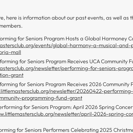
more, here is information about our past events, as well as
‍​ ‌‍​ ​‍ ‌​ ‌​‌‍​‌‌‍‌‍​ ​‌​ ‌‌​ ‌‌‌‍​‌​ ​ ​ ‌ ​ ‍​​ ‍‌‌‍‌‍​‍‌‍‌ ‌​‌ ‍‌‌ ​​‌‍‌‌​ ‌‌ ​​‌ ​‍‌‍ ‌‍‌ ‌ ​‍‌‍​‌‌‍ ‌​‍‌‍‌ ​​‌‍​‌‌ ‌​‌‍‍​​ ‌‌‍​‍‌‍ ‌‍‌​‌ ‍‌​‍‌‌​ ‌‌‌​​‍‌‌ ‌‍‍ ‌‍‌‌‌ ‍‌​‍‌‌​ ​ ‌​‌​​‍‌‌​ ​ ‌​‌​​‍‌‌​ ​‍​ ​‍​ ‍‌‌‍​‍​ ​‍​ ​‍​ ​​‌‍‌​‌‍​‍​ ‍​‌‍​ ​ ‍‌​ ‍​​ ​ ​‍‌‌​ ​‍​ ​‍​‍‌‌​ ‌‌‌​‌​​‍ ‍‌‍​ ‌‍‍​‌‍‍‌‌‍ ​‌‍‌​‌ ​‍‌‍‌‌‌‍ ‍​‍‌‌​ ‌‌‌​​‍‌‌ ‌‍‍ ‌‍‌‌‌ ‍‌​‍‌‌​ ​ ‌​‌​​‍‌‌​ ​ ‌​‌​​‍‌‌​ ​‍​ ​‍‌‍‌​​ ‍​‌‍​‌‌‍‌​​ ‌ ​ ‍​‌‍​ ​ ‍​‌‍‌​‌‍‌​​ ‍​​ ​​​ ​​​‍‌‌​ ​‍​ ​‍​‍‌‌​ ‌‌‌​‌​​‍ ‍‌ ‌​‌‍‌‌‌ ‍​‌ ‌​​‍​‍‌ ‌
orming for Seniors Program Hosts a Global Harmoney Con
emastersclub.org/events/global-harmony-a-musical-and-
oria-mall
forming for Seniors Program Receives UCA Community F
emastersclub.org/newsletter/performing-for-seniors-prog
ion-grant
forming for Seniors Program Receives 2026 Community
.littlemastersclub.org/newsletter/20260422-performing
ommunity-programming-fund-grant
erforming for Seniors Program: April 2026 Spring Concert
ew.littlemastersclub.org/newsletter/april-2026-spring-co
orming for Seniors Performers Celebrating 2025 Christm