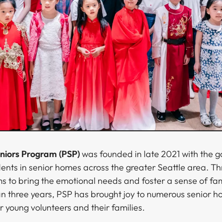
​‍‌‌​ ​ ‌​‌​​‍‌‌​ ​ ‌​‌​​‍‌‌​ ​‍​ ​‍​ ‌‌​ ​‌‌‍‌‍​ ​​​ ‌‍‌‍‌​‌‍‌​​ ‌ ​ ‌ ‌‍‌​‌‍‌‍​ ‌‌​ ​‌​‍‌‌​ ​‍​ ​‍​‍‌‌​ ‌‌‌​‌​​‍ ‍‌ ‌​‌‍‌‌‌ ‍​‌ ‌​​ ‌‍​‍‌‍​‌‌ ​ ‌‍‌‌‌‌‌‌‌ ​‍‌‍ ​​ ‌‌‍‍​‌ ‌​‌ ‌​‌ ​​​‍‌‌​ ​ ‌​​‌​‍‌‌​ ​‍‌​‌‍​‍‌‌​ ​‍‌​‌‍‌‍ ​‌‍ ‌‍​ ‌‍​‌‌‍ ​‌‍‍​‌‍ ‌ ​ ‌ ‌​​‍‌‌​ ​ ‌​​‌​ ​ ​ ​ ​ ​ ​ ​ ​‍‌‍‌‍‍‌‌‍‌​​ ‌‌‍​‌​ ‌ ​ ‌‌‌‍‌​‌‍​‍​ ​‍​ ​‍‌‍​ ​‍ ‌‌‍​ ​ ‌‌‌‍‌​​ ‌​​‍ ‌​ ‌​‌‍‌‌‌‍‌‍‌‍‌​​‍ ‌​ ‍‌‌‍‌‍‌‍​ ‌‍​ ​‍ ‌​ ‌​‌‍​‌‌‍‌‍​ ​‌​ ‌‌​ ‌‌‌‍​‌​ ​ ​ ‌ ​ ‍​​ ‍‌‌‍‌‍​‍‌‍‌ ‌​‌ ‍‌‌ ​​‌‍‌‌​ ‌‌ ​​‌ ​‍‌‍ ‌‍‌ ‌ ​‍‌‍​‌‌‍ ‌​‍‌‍‌ ​​‌‍​‌‌ ‌​‌‍‍​​ ‌‌‍​‍‌‍ ‌‍‌​‌ ‍‌​‍‌‌​ ‌‌‌​​‍‌‌ ‌‍‍ ‌‍‌‌‌ ‍‌​‍‌‌​ ​ ‌​‌​​‍‌‌​ ​ ‌​‌​​‍‌‌​ ​‍​ ​‍​ ​​​ ‍​​ ​​​ ‌ ‌‍​‌​ ​‍​ ​‍​ ‌ ‌‍​‍‌‍​‌‌‍‌‌​ ‌‌​‍‌‌​ ​‍​ ​‍​‍‌‌​ ‌‌‌​‌​​‍ ‍‌‍​ ‌‍‍​‌‍‍‌‌‍ ​‌‍‌​‌ ​‍‌‍‌‌‌‍ ‍​‍‌‌​ ‌‌‌​​‍‌‌ ‌‍‍ ‌‍‌‌‌ ‍‌​‍‌‌​ ​ ‌​‌​​‍‌‌​ ​ ‌​‌​​‍‌‌​ ​‍​ ​‍​ ‌‌​ ​‌‌‍‌‍​ ​​​ ‌‍‌‍‌​‌‍‌​​ ‌ ​ ‌ ‌‍‌​‌‍‌‍​ ‌‌​ ​‌​‍‌‌​ ​‍​ ​‍​‍‌‌​ ‌‌‌​‌​​‍ ‍‌ ‌​‌‍‌‌‌ ‍​‌ ‌​​‍​‍‌ ‌
was founded in late 2021 with the g
ents in senior homes across the greater Seattle area. Th
 to bring the emotional needs and foster a sense of fam
n three years, PSP has brought joy to numerous senior 
​‍‌‌​ ​ ‌​‌​​‍‌‌​ ​ ‌​‌​​‍‌‌​ ​‍​ ​‍​ ​​​ ‍​​ ​​​ ‌ ‌‍​‌​ ​‍​ ​‍​ ‌ ‌‍​‍‌‍​‌‌‍‌‌​ ‌‌​‍‌‌​ ​‍​ ​‍​‍‌‌​ ‌‌‌​‌​​‍ ‍‌‍​ ‌‍‍​‌‍‍‌‌‍ ​‌‍‌​‌ ​‍‌‍‌‌‌‍ ‍​‍‌‌​ ‌‌‌​​‍‌‌ ‌‍‍ ‌‍‌‌‌ ‍‌​‍‌‌​ ​ ‌​‌​​‍‌‌​ ​ ‌​‌​​‍‌‌​ ​‍​ ​‍​ ‌‌​ ​‌‌‍‌‍​ ​​​ ‌‍‌‍‌​‌‍‌​​ ‌ ​ ‌ ‌‍‌​‌‍‌‍​ ‌‌​ ​‍​‍‌‌​ ​‍​ ​‍​‍‌‌​ ‌‌‌​‌​​‍ ‍‌ ‌​‌‍‌‌‌ ‍​‌ ‌​​ ‌‍​‍‌‍​‌‌ ​ ‌‍‌‌‌‌‌‌‌ ​‍‌‍ ​​ ‌‌‍‍​‌ ‌​‌ ‌​‌ ​​​‍‌‌​ ​ ‌​​‌​‍‌‌​ ​‍‌​‌‍​‍‌‌​ ​‍‌​‌‍‌‍ ​‌‍ ‌‍​ ‌‍​‌‌‍ ​‌‍‍​‌‍ ‌ ​ ‌ ‌​​‍‌‌​ ​ ‌​​‌​ ​ ​ ​ ​ ​ ​ ​ ​‍‌‍‌‍‍‌‌‍‌​​ ‌‌‍​‌​ ‌ ​ ‌‌‌‍‌​‌‍​‍​ ​‍​ ​‍‌‍​ ​‍ ‌‌‍​ ​ ‌‌‌‍‌​​ ‌​​‍ ‌​ ‌​‌‍‌‌‌‍‌‍‌‍‌​​‍ ‌​ ‍‌‌‍‌‍‌‍​ ‌‍​ ​‍ ‌​ ‌​‌‍​‌‌‍‌‍​ ​‌​ ‌‌​ ‌‌‌‍​‌​ ​ ​ ‌ ​ ‍​​ ‍‌‌‍‌‍​‍‌‍‌ ‌​‌ ‍‌‌ ​​‌‍‌‌​ ‌‌ ​​‌ ​‍‌‍ ‌‍‌ ‌ ​‍‌‍​‌‌‍ ‌​‍‌‍‌ ​​‌‍​‌‌ ‌​‌‍‍​​ ‌‌‍​‍‌‍ ‌‍‌​‌ ‍‌​‍‌‌​ ‌‌‌​​‍‌‌ ‌‍‍ ‌‍‌‌‌ ‍‌​‍‌‌​ ​ ‌​‌​​‍‌‌​ ​ ‌​‌​​‍‌‌​ ​‍​ ​‍​ ​​​ ‍​​ ​​​ ‌ ‌‍​‌​ ​‍​ ​‍​ ‌ ‌‍​‍‌‍​‌‌‍‌‌​ ‌‌​‍‌‌​ ​‍​ ​‍​‍‌‌​ ‌‌‌​‌​​‍ ‍‌‍​ ‌‍‍​‌‍‍‌‌‍ ​‌‍‌​‌ ​‍‌‍‌‌‌‍ ‍​‍‌‌​ ‌‌‌​​‍‌‌ ‌‍‍ ‌‍‌‌‌ ‍‌​‍‌‌​ ​ ‌​‌​​‍‌‌​ ​ ‌​‌​​‍‌‌​ ​‍​ ​‍​ ‌‌​ ​‌‌‍‌‍​ ​​​ ‌‍‌‍‌​‌‍‌​​ ‌ ​ ‌ ‌‍‌​‌‍‌‍​ ‌‌​ ​‍​‍‌‌​ ​‍​ ​‍​‍‌‌​ ‌‌‌​‌​​‍ ‍‌ ‌​‌‍‌‌‌ ‍​‌ ‌​​‍​‍‌ ‌