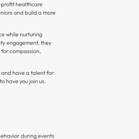
profit healthcare
seniors and build a more
ce while nurturing
ty engagement, they
n for compassion,
 and have a talent for
​​‍‌‌ ‌‍‍ ‌‍‌‌‌ ‍‌​‍‌‌​ ​ ‌​‌​​‍‌‌​ ​ ‌​‌​​‍‌‌​ ​‍​ ​‍​ ‌‍‌‍​‌​ ​‌​ ​‌​ ​​​ ​‌‌‍​‍​ ‌‌​ ‍​​ ‍​​ ‌​​ ​​​‍‌‌​ ​‍​ ​‍​‍‌‌​ ‌‌‌​‌​​‍ ‍‌‍​ ‌‍‍​‌‍‍‌‌‍ ​‌‍‌​‌ ​‍‌‍‌‌‌‍ ‍​‍‌‌​ ‌‌‌​​‍‌‌ ‌‍‍ ‌‍‌‌‌ ‍‌​‍‌‌​ ​ ‌​‌​​‍‌‌​ ​ ‌​‌​​‍‌‌​ ​‍​ ​‍‌‍​‌‌‍​ ‌‍‌​‌‍‌‍​ ​‌‌‍‌​​ ‍‌‌‍‌‍​ ‌‍‌‍​‍​ ‌‌​ ‌ ​ ​​​‍‌‌​ ​‍​ ​‍​‍‌‌​ ‌‌‌​‌​​‍ ‍‌ ‌​‌‍‌‌‌ ‍​‌ ‌​​‍​‍‌ ‌
behavior during events