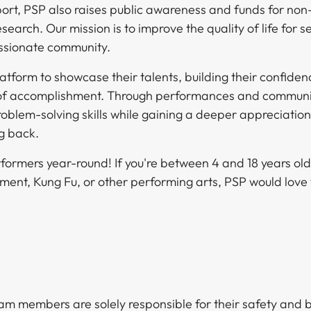
rt, PSP also raises public awareness and funds for non-
search. Our mission is to improve the quality of life for 
​ ​‍​ ​‍​‍‌‌​ ‌‌‌​‌​​‍ ‍‌ ‌​‌‍‌‌‌ ‍​‌ ‌​​ ‌‍​‍‌‍​‌‌ ​ ‌‍‌‌‌‌‌‌‌ ​‍‌‍ ​​ ‌‌‍‍​‌ ‌​‌ ‌​‌ ​​​‍‌‌​ ​ ‌​​‌​‍‌‌​ ​‍‌​‌‍​‍‌‌​ ​‍‌​‌‍‌‍ ​‌‍ ‌‍​ ‌‍​‌‌‍ ​‌‍‍​‌‍ ‌ ​ ‌ ‌​​‍‌‌​ ​ ‌​​‌​ ​ ​ ​ ​ ​ ​ ​ ​‍‌‍‌‍‍‌‌‍‌​​ ‌‌‍​‌​ ‌ ​ ‌‌‌‍‌​‌‍​‍​ ​‍​ ​‍‌‍​ ​‍ ‌‌‍​ ​ ‌‌‌‍‌​​ ‌​​‍ ‌​ ‌​‌‍‌‌‌‍‌‍‌‍‌​​‍ ‌​ ‍‌‌‍‌‍‌‍​ ‌‍​ ​‍ ‌​ ‌​‌‍​‌‌‍‌‍​ ​‌​ ‌‌​ ‌‌‌‍​‌​ ​ ​ ‌ ​ ‍​​ ‍‌‌‍‌‍​‍‌‍‌ ‌​‌ ‍‌‌ ​​‌‍‌‌​ ‌‌ ​​‌ ​‍‌‍ ‌‍‌ ‌ ​‍‌‍​‌‌‍ ‌​‍‌‍‌ ​​‌‍​‌‌ ‌​‌‍‍​​ ‌‌‍​‍‌‍ ‌‍‌​‌ ‍‌​‍‌‌​ ‌‌‌​​‍‌‌ ‌‍‍ ‌‍‌‌‌ ‍‌​‍‌‌​ ​ ‌​‌​​‍‌‌​ ​ ‌​‌​​‍‌‌​ ​‍​ ​‍​ ​​​ ‌​‌‍​‍​ ​‍‌‍​ ​ ‌‌‌‍‌​‌‍​‌​ ​​​ ‍‌​ ‌ ​ ‌​​‍‌‌​ ​‍​ ​‍​‍‌‌​ ‌‌‌​‌​​‍ ‍‌‍​ ‌‍‍​‌‍‍‌‌‍ ​‌‍‌​‌ ​‍‌‍‌‌‌‍ ‍​‍‌‌​ ‌‌‌​​‍‌‌ ‌‍‍ ‌‍‌‌‌ ‍‌​‍‌‌​ ​ ‌​‌​​‍‌‌​ ​ ‌​‌​​‍‌‌​ ​‍​ ​‍​ ​‌​ ‌ ​ ​​​ ‌​‌‍‌​​ ​‍​ ‌‌​ ​ ​ ​‌​ ‌​​ ​‍​ ‌ ​ ​​​‍‌‌​ ​‍​ ​‍​‍‌‌​ ‌‌‌​‌​​‍ ‍‌ ‌​‌‍‌‌‌ ‍​‌ ‌​​‍​‍‌ ‌
latform to showcase their talents, building their confiden
of accomplishment. Through performances and communi
roblem-solving skills while gaining a deeper appreciatio
 ​‍‌‍​‌‌‍ ‌​‍‌‍‌ ​​‌‍​‌‌ ‌​‌‍‍​​ ‌‌‍​‍‌‍ ‌‍‌​‌ ‍‌​‍‌‌​ ‌‌‌​​‍‌‌ ‌‍‍ ‌‍‌‌‌ ‍‌​‍‌‌​ ​ ‌​‌​​‍‌‌​ ​ ‌​‌​​‍‌‌​ ​‍​ ​‍​ ‌‌​ ‌‌​ ‌ ​ ‌​‌‍​ ​ ​‌‌‍‌‍​ ​​​ ​​​ ‌​​ ‌‍​ ‌ ​‍‌‌​ ​‍​ ​‍​‍‌‌​ ‌‌‌​‌​​‍ ‍‌‍​ ‌‍‍​‌‍‍‌‌‍ ​‌‍‌​‌ ​‍‌‍‌‌‌‍ ‍​‍‌‌​ ‌‌‌​​‍‌‌ ‌‍‍ ‌‍‌‌‌ ‍‌​‍‌‌​ ​ ‌​‌​​‍‌‌​ ​ ‌​‌​​‍‌‌​ ​‍​ ​‍​ ​​‌‍‌​‌‍‌‌‌‍‌‍‌‍‌‌​ ‌‍‌‍‌‍‌‍​‍​ ‌‌​ ​​​ ‍‌​ ‌ ​ ​​​‍‌‌​ ​‍​ ​‍​‍‌‌​ ‌‌‌​‌​​‍ ‍‌ ‌​‌‍‌‌‌ ‍​‌ ‌​​‍​‍‌ ‌
rmers year-round! If you're between 4 and 18 years old
‍‍‌‌‍ ‌‍ ‍​ ‍ ‌‍‍‌‌‍‌​​ ‌‌‍​‌​ ‌ ​ ‌‌‌‍‌​‌‍​‍​ ​‍​ ​‍‌‍​ ​‍ ‌‌‍​ ​ ‌‌‌‍‌​​ ‌​​‍ ‌​ ‌​‌‍‌‌‌‍‌‍‌‍‌​​‍ ‌​ ‍‌‌‍‌‍‌‍​ ‌‍​ ​‍ ‌​ ‌​‌‍​‌‌‍‌‍​ ​‌​ ‌‌​ ‌‌‌‍​‌​ ​ ​ ‌ ​ ‍​​ ‍‌‌‍‌‍​ ‍ ‌ ‌​‌ ‍‌‌ ​​‌‍‌‌​ ‌‌ ​​‌ ​‍‌‍ ‌‍‌ ‌ ​‍‌‍​‌‌‍ ‌​ ‍ ‌ ​​‌‍​‌‌ ‌​‌‍‍​​ ‌‌‍​‍‌‍ ‌‍‌​‌ ‍‌​‍‌‌​ ‌‌‌​​‍‌‌ ‌‍‍ ‌‍‌‌‌ ‍‌​‍‌‌​ ​ ‌​‌​​‍‌‌​ ​ ‌​‌​​‍‌‌​ ​‍​ ​‍​ ‌‍‌‍​‌​ ​‌​ ​‌​ ​​​ ​‌‌‍​‍​ ‌‌​ ‍​​ ‍​​ ‌​​ ​​​‍‌‌​ ​‍​ ​‍​‍‌‌​ ‌‌‌​‌​​‍ ‍‌‍​ ‌‍‍​‌‍‍‌‌‍ ​‌‍‌​‌ ​‍‌‍‌‌‌‍ ‍​‍‌‌​ ‌‌‌​​‍‌‌ ‌‍‍ ‌‍‌‌‌ ‍‌​‍‌‌​ ​ ‌​‌​​‍‌‌​ ​ ‌​‌​​‍‌‌​ ​‍​ ​‍‌‍​‌‌‍​ ‌‍‌​‌‍‌‍​ ​‌‌‍‌​​ ‍‌‌‍‌‍​ ‌‍‌‍​‍​ ‌‌​ ‌ ​ ​​​‍‌‌​ ​‍​ ​‍​‍‌‌​ ‌‌‌​‌​​‍ ‍‌ ‌​‌‍‌‌‌ ‍​‌ ‌​​ ‌‍​‍‌‍​‌‌ ​ ‌‍‌‌‌‌‌‌‌ ​‍‌‍ ​​ ‌‌‍‍​‌ ‌​‌ ‌​‌ ​​​‍‌‌​ ​ ‌​​‌​‍‌‌​ ​‍‌​‌‍​‍‌‌​ ​‍‌​‌‍‌‍ ​‌‍ ‌‍​ ‌‍​‌‌‍ ​‌‍‍​‌‍ ‌ ​ ‌ ‌​​‍‌‌​ ​ ‌​​‌​ ​ ​ ​ ​ ​ ​ ​ ​‍‌‍‌‍‍‌‌‍‌​​ ‌‌‍​‌​ ‌ ​ ‌‌‌‍‌​‌‍​‍​ ​‍​ ​‍‌‍​ ​‍ ‌‌‍​ ​ ‌‌‌‍‌​​ ‌​​‍ ‌​ ‌​‌‍‌‌‌‍‌‍‌‍‌​​‍ ‌​ ‍‌‌‍‌‍‌‍​ ‌‍​ ​‍ ‌​ ‌​‌‍​‌‌‍‌‍​ ​‌​ ‌‌​ ‌‌‌‍​‌​ ​ ​ ‌ ​ ‍​​ ‍‌‌‍‌‍​‍‌‍‌ ‌​‌ ‍‌‌ ​​‌‍‌‌​ ‌‌ ​​‌ ​‍‌‍ ‌‍‌ ‌ ​‍‌‍​‌‌‍ ‌​‍‌‍‌ ​​‌‍​‌‌ ‌​‌‍‍​​ ‌‌‍​‍‌‍ ‌‍‌​‌ ‍‌​‍‌‌​ ‌‌‌
am members are solely responsible for their safety and 