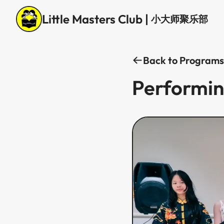
Little Masters Club
|
小大师聚乐部
Back to Programs
Performing for Seniors​​​​‌ ‍ ​‍​‍‌‍ ‌ ​‍‌‍‍‌‌‍‌ ‌‍‍‌‌‍ ‍​‍​‍​ ‍‍​‍​‍‌ ​ ‌‍​‌‌‍ ‍‌‍‍‌‌ ‌​‌ ‍‌​‍ ‍‌‍‍‌‌‍ ​‍​‍​‍ ​​‍​‍‌‍‍​‌ ​‍‌‍‌‌‌‍‌‍​‍​‍​ ‍‍​‍​‍‌‍‍​‌ ‌​‌ ‌​‌ ​​​ ‍‍​‍ ​‍ ‌‍ ​‌‍ ‌‍​ ‌‍​‌‌‍ ​‌‍‍​‌‍ ‌ ​ ‌ ‌​​ ‍‍​ ​ ​ ​ ​ ​ ​ ​ ​‍ ‌‍‍‌‌‍ ‍‌ ‌​‌‍‌‌‌‍ ‍‌ ‌​​‍ ‌‍‌‌‌‍‌​‌‍‍‌‌ ‌​​‍ ‌‍ ‌‌‍ ‌‍‌​‌‍‌‌​ ‌‌ ​​‌ ​‍‌‍‌‌‌ ​ ‌‍‌‌‌‍ ‍‌ ‌​‌‍​‌‌ ‌​‌‍‍‌‌‍ ‌‍ ‍​ ‍ ‌‍‍‌‌‍‌​​ ‌‌‍​‌​ ‌ ​ ‌‌‌‍‌​‌‍​‍​ ​‍​ ​‍‌‍​ ​‍ ‌‌‍​ ​ ‌‌‌‍‌​​ ‌​​‍ ‌​ ‌​‌‍‌‌‌‍‌‍‌‍‌​​‍ ‌​ ‍‌‌‍‌‍‌‍​ ‌‍