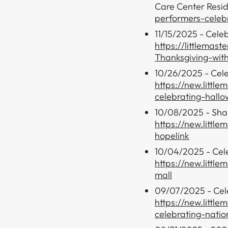
Care Center Res​idents ​​​​‌ ‍ ​‍​‍‌‍ ‌ ​‍‌‍‍‌‌‍‌ ‌‍‍‌‌‍ ‍​‍​‍​ ‍‍​‍​‍‌ ​ ‌‍​‌‌‍ ‍‌‍‍‌‌ ‌​‌ ‍‌​‍ ‍‌‍‍‌‌‍ ​‍​‍​‍ ​​‍​‍‌‍‍​‌ ​‍‌‍‌‌‌‍‌‍​‍​‍​ ‍‍​‍​‍‌‍‍​‌ ‌​‌ ‌​‌ ​​​ ‍‍​‍ ​‍ ‌‍ ​‌‍ ‌‍​ ‌‍​‌‌‍ ​‌‍‍​‌‍ ‌ ​ ‌ ‌​​ ‍‍​ ​ ​ ​ ​ ​ ​ ​ ​‍ ‌‍‍‌‌‍ ‍‌ ‌​‌‍‌‌‌‍ ‍‌ ‌​​‍ ‌‍‌‌‌‍‌​‌‍‍‌‌ ‌​​‍ ‌‍ ‌‌‍ ‌‍‌​‌‍‌‌​ ‌‌ ​​‌ ​‍‌‍‌‌‌ ​ ‌‍‌‌‌‍ ‍‌ ‌​‌‍​‌‌ ‌​‌‍‍‌‌‍ ‌‍ ‍​ ‍ ‌‍‍‌‌‍‌​​ ‌‌‍​‌​ ‌ ​ ‌‌‌‍‌​‌‍​‍​ ​‍​ ​‍‌‍​ ​‍ ‌‌‍​ ​ ‌‌‌‍‌​​ ‌​​‍ ‌​ ‌​‌‍‌‌‌‍‌‍‌‍‌​​‍ ‌​ ‍‌‌‍‌‍‌‍​ ‌‍​ ​‍ ‌​ ‌​‌‍​‌‌‍‌‍​ ​‌​ ‌‌​ ‌‌‌‍​‌​ ​ ​ ‌ ​ ‍​​ ‍‌‌‍‌‍​ ‍ ‌ ‌​‌ ‍‌‌ ​​‌‍‌‌​ ‌‌ ​​‌ ​‍‌‍ ‌‍‌ ‌ ​‍‌‍​‌‌‍ ‌​ ‍ ‌ ​​‌‍​‌‌ ‌​‌‍‍​​ ‌‌‍​‍‌‍ ‌‍‌​‌ ‍‌​‍‌‌​ ‌‌‌​​‍‌‌ ‌‍‍ ‌‍‌‌‌ ‍‌​‍‌‌​ ​ ‌​‌​​‍‌‌​ ​ ‌​‌​​‍‌‌​ ​‍​ ​‍‌‍​ ​ ‍‌​ ​‌​ ​‍‌‍‌‍​ ​‍‌‍​ ‌‍‌‍‌‍​‍​ ‍‌​ ‍‌​ ‌​​‍‌‌​ ​‍​ ​‍​‍‌‌​ ‌‌‌​‌​​‍ ‍‌‍​ ‌‍‍​‌‍‍‌‌‍ ​‌‍‌​‌ ​‍‌‍‌‌‌‍ ‍​‍‌‌​ ‌‌‌​​‍‌‌ ‌‍‍ ‌‍‌‌‌ ‍‌​‍‌‌​ ​ ‌​‌​​‍‌‌​ ​ ‌​‌​​‍‌‌​ ​‍​ ​‍​ ‌ ​ ‌‌​ ‌‌‌‍​‍​ ‌​​ ​ ​ ‍​​ ​​​ ‌ ​ ​‍‌‍​ ‌‍​ ​‍‌‌​ ​‍​ ​‍​‍‌‌​ ‌‌‌​‌​​‍ ‍‌ ‌​‌‍‌‌‌ ‍​‌ ‌​​ ‌‍​‍‌‍​‌‌ ​ ‌‍‌‌‌‌‌‌‌ ​‍‌‍ ​​ ‌‌‍‍​‌ ‌​‌ ‌​‌ ​​​‍‌‌​ ​ ‌​​‌​‍‌‌​ ​‍‌​‌‍​‍‌‌​ ​‍‌​‌‍‌‍ ​‌‍ ‌‍​ ‌‍​‌‌‍ ​‌‍‍​‌‍ ‌ ​ ‌ ‌​​‍‌‌​ ​ ‌​​‌​ ​ ​ ​ ​ ​ ​ ​ ​‍‌‍‌‍‍‌‌‍‌​​ ‌‌‍​‌​ ‌ ​ ‌‌‌‍‌​‌‍​‍​ ​‍​ ​‍‌‍​ ​‍ ‌‌‍​ ​ ‌‌‌‍‌​​ ‌​​‍ ‌​ ‌​‌‍‌‌‌‍‌‍‌‍‌​​‍ ‌​ ‍‌‌‍‌‍‌‍​ ‌‍​ ​‍ ‌​ ‌​‌‍​‌‌‍‌‍​ ​‌​ ‌‌​ ‌‌‌‍​‌​ ​ ​ ‌ ​ ‍​​ ‍‌‌‍‌‍​‍‌‍‌ ‌​‌ ‍‌‌ ​​‌‍‌‌​ ‌‌ ​​‌ ​‍‌‍ ‌‍‌ ‌ ​‍‌‍​‌‌‍ ‌​‍‌‍‌ ​​‌‍​‌‌ ‌​‌‍‍​​
performers-celeb
11/15/2025 - Cele
https://littlemas
Thanksgiving-wit
10/26/2025 - Cele
https://new.littl
celebrating-hallo
10/08/2025 - Shar
https://new.littl
hopelink
10/04/2025 - Cele
https://new.littl
mall
09/07/2025 - Cele
https://new.littl
celebrating-nati