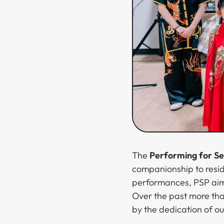
The ​​​​‌ ‍ ​‍​‍‌‍ ‌ ​‍‌‍‍‌‌‍‌ ‌‍‍‌‌‍ ‍​‍​‍​ ‍‍​‍​‍‌ ​ ‌‍​‌‌‍ ‍‌‍‍‌‌ ‌​‌ ‍‌​‍ ‍‌‍‍‌‌‍ ​‍​‍​‍ ​​‍​‍‌‍‍​‌ ​‍‌‍‌‌‌‍‌‍​‍​‍​ ‍‍​‍​‍‌‍‍​‌ ‌​‌ ‌​‌ ​​​ ‍‍​‍ ​‍ ‌‍ ​‌‍ ‌‍​ ‌‍​‌‌‍ ​‌‍‍​‌‍ ‌ ​ ‌ ‌​​ ‍‍​ ​ ​ ​ ​ ​ ​ ​ ​‍ ‌‍‍‌‌‍ ‍‌ ‌​‌‍‌‌‌‍ ‍‌ ‌​​‍ ‌‍‌‌‌‍‌​‌‍‍‌‌ ‌​​‍ ‌‍ ‌‌‍ ‌‍‌​‌‍‌‌​ ‌‌ ​​‌ ​‍‌‍‌‌‌ ​ ‌‍‌‌‌‍ ‍‌ ‌​‌‍​‌‌ ‌​‌‍‍‌‌‍ ‌‍ ‍​ ‍ ‌‍‍‌‌‍‌​​ ‌‌‍​‌​ ‌ ​ ‌‌‌‍‌​‌‍​‍​ ​‍​ ​‍‌‍​ ​‍ ‌‌‍​ ​ ‌‌‌‍‌​​ ‌​​‍ ‌​ ‌​‌‍‌‌‌‍‌‍‌‍‌​​‍ ‌​ ‍‌‌‍‌‍‌‍​ ‌‍​ ​‍ ‌​ ‌​‌‍​‌‌‍‌‍​ ​‌​ ‌‌​ ‌‌‌‍​‌​ ​ ​ ‌ ​ ‍​​ ‍‌‌‍‌‍​ ‍ ‌ ‌​‌ ‍‌‌ ​​‌‍‌‌​ ‌‌ ​​‌ ​‍‌‍ ‌‍‌ ‌ ​‍‌‍​‌‌‍ ‌​ ‍ ‌ ​​‌‍​‌‌ ‌​‌‍‍​​ ‌‌‍​‍‌‍ ‌‍‌​‌ ‍‌​‍‌‌​ ‌‌‌​​‍‌‌ ‌‍‍ ‌‍‌‌‌ ‍‌​‍‌‌​ ​ ‌​‌​​‍‌‌​ ​ ‌​‌​​‍‌‌​ ​‍​ ​‍​ ​​​ ‍​​ ​​​ ‌ ‌‍​‌​ ​‍​ ​‍​ ‌ ‌‍​‍‌‍​‌‌‍‌‌​ ‌‌​‍‌‌​ ​‍​ ​‍​‍‌‌​ ‌‌‌​‌​​‍ ‍‌‍​ ‌‍‍​‌‍‍‌‌‍ ​‌‍‌​‌ ​‍‌‍‌‌‌‍ ‍​‍‌‌​ ‌‌‌​​‍‌‌ ‌‍‍ ‌‍‌‌‌ ‍‌​‍‌‌​ ​ ‌​‌​​‍‌‌​ ​ ‌​‌​​‍‌‌​ ​‍​ ​‍​ ‌‌​ ​‌‌‍‌‍​ ​​​ ‌‍‌‍‌​‌‍‌​​ ‌ ​ ‌ ‌‍‌​‌‍‌‍​ ‌‌​ ​​​‍‌‌​ ​‍​ ​‍​‍‌‌​ ‌‌‌​‌​​‍ ‍‌ ‌​‌‍‌‌‌ ‍​‌ ‌​​ ‌‍​‍‌‍​‌‌ ​ ‌‍‌‌‌‌‌‌‌ ​‍‌‍ ​​ ‌‌‍‍​‌ ‌​‌ ‌​‌ ​​​‍‌‌​ ​ ‌​​‌​‍‌‌​ ​‍‌​‌‍​‍‌‌​ ​‍‌​‌‍‌‍ ​‌‍ ‌‍​ ‌‍​‌‌‍ ​‌‍‍​‌‍ ‌ ​ ‌ ‌​​‍‌‌​ ​ ‌​​‌​ ​ ​ ​ ​ ​ ​ ​ ​‍‌‍‌‍‍‌‌‍‌​​ ‌‌‍​‌​ ‌ ​ ‌‌‌‍‌​‌‍​‍​ ​‍​ ​‍‌‍​ ​‍ ‌‌‍​ ​ ‌‌‌‍‌​​ ‌​​‍ ‌​ ‌​‌‍‌‌‌‍‌‍‌‍‌​​‍ ‌​ ‍‌‌‍‌‍‌‍​ ‌‍​ ​‍ ‌​ ‌​‌‍​‌‌‍‌‍​ ​‌​ ‌‌​ ‌‌‌‍​‌​ ​ ​ ‌ ​ ‍​​ ‍‌‌‍‌‍​‍‌‍‌ ‌​‌ ‍‌‌ ​​‌‍‌‌​ ‌‌ ​​‌ ​‍‌‍ ‌‍‌ ‌ ​‍‌‍​‌‌‍ ‌​‍‌‍‌ ​​‌‍​‌‌ ‌​‌‍‍​​ ‌‌‍​‍‌‍ ‌‍‌​‌ ‍‌​‍‌‌​ ‌‌‌​​‍‌‌ ‌‍‍ ‌‍‌‌‌ ‍‌​‍‌‌​ ​ ‌​‌​​‍‌‌​ ​ ‌​‌​​‍‌‌​ ​‍​ ​‍​ ​​​ ‍​​ ​​​ ‌ ‌‍​‌​ ​‍​ ​‍​ ‌ ‌‍​‍‌‍​‌‌‍‌‌​ ‌‌​‍‌‌​ ​‍​ ​‍​‍‌‌​ ‌‌‌​‌​​‍ ‍‌‍​ ‌‍‍​‌‍‍‌‌‍ ​‌‍‌​‌ ​‍‌‍‌‌‌‍ ‍​‍‌‌​ ‌‌‌​​‍‌‌ ‌‍‍ ‌‍‌‌‌ ‍‌​‍‌‌​ ​ ‌​‌​​‍‌‌​ ​ ‌​‌​​‍‌‌​ ​‍​ ​‍​ ‌‌​ ​‌‌‍‌‍​ ​​​ ‌‍‌‍‌​‌‍‌​​ ‌ ​ ‌ ‌‍‌​‌‍‌‍​ ‌‌​ ​​​‍‌‌​ ​‍​ ​‍​‍‌‌​ ‌‌‌​‌​​‍ ‍‌ ‌​‌‍‌‌‌ ‍​‌ ‌​​‍​‍‌ ‌
Performing for Seniors Program (PSP)​​​​‌ ‍ ​‍​‍‌‍ ‌ ​‍‌‍‍‌‌‍‌ ‌‍‍‌‌‍ ‍​‍​‍​ ‍‍​‍​‍‌ ​ ‌‍​‌‌‍ ‍‌‍‍‌‌ ‌​‌ ‍‌​‍ ‍‌‍‍‌‌‍ ​‍​‍​‍ ​​‍​‍‌‍‍​‌ ​‍‌‍‌‌‌‍‌‍​‍​‍​ ‍‍​‍​‍‌‍‍​‌ ‌​‌ ‌​‌ ​​​ ‍‍​‍ ​‍ ‌‍ ​‌‍ ‌‍​ ‌‍​‌‌‍ ​‌‍‍​‌‍ ‌ ​ ‌ ‌​​ ‍‍​ ​ ​ ​ ​ ​ ​ ​ ​‍ ‌‍‍‌‌‍ ‍‌ ‌​‌‍‌‌‌‍ ‍‌ ‌​​‍ ‌‍‌‌‌‍‌​‌‍‍‌‌ ‌​​‍ ‌‍ ‌‌‍ ‌‍‌​‌‍‌‌​ ‌‌ ​​‌ ​‍‌‍‌‌‌ ​ ‌‍‌‌‌‍ ‍‌ ‌​‌‍​‌‌ ‌​‌‍‍‌‌‍ ‌‍ ‍​ ‍ ‌‍‍‌‌‍‌​​ ‌‌‍​‌​ ‌ ​ ‌‌‌‍‌​‌‍​‍​ ​‍​ ​‍‌‍​ ​‍ ‌‌‍​ ​ ‌‌‌‍‌​​ ‌​​‍ ‌​ ‌​‌‍‌‌‌‍‌‍‌‍‌​​‍ ‌​ ‍‌‌‍‌‍‌‍​ ‌‍​ ​‍ ‌​ ‌​‌‍​‌‌‍‌‍​ ​‌​ ‌‌​ ‌‌‌‍​‌​ ​ ​ ‌ ​ ‍​​ ‍‌‌‍‌‍​ ‍ ‌ ‌​‌ ‍‌‌ ​​‌‍‌‌​ ‌‌ ​​‌ ​‍‌‍ ‌‍‌ ‌ ​‍‌‍​‌‌‍ ‌​ ‍ ‌ ​​‌‍​‌‌ ‌​‌‍‍​​ ‌‌‍​‍‌‍ ‌‍‌​‌ ‍‌​‍‌‌​ ‌‌‌​​‍‌‌ ‌‍‍ ‌‍‌‌‌ ‍‌​‍‌‌​ ​ ‌​‌​​‍‌‌​ ​ ‌​‌​​‍‌‌​ ​‍​ ​‍​ ​​​ ‍​​ ​​​ ‌ ‌‍​‌​ ​‍​ ​‍​ ‌ ‌‍​‍‌‍​‌‌‍‌‌​ ‌‌​‍‌‌​ ​‍​ ​‍​‍‌‌​ ‌‌‌​‌​​‍ ‍‌‍​ ‌‍‍​‌‍‍‌‌‍ ​‌‍‌​‌ ​‍‌‍‌‌‌‍ ‍​‍‌‌​ ‌‌‌​​‍‌‌ ‌‍‍ ‌‍‌‌‌ ‍‌
companionship to resid
performances, PSP aims
Over the past more tha
by the dedication of our young volunteers and their families.​​​​‌ ‍ ​‍​‍‌‍ ‌ ​‍‌‍‍‌‌‍‌ ‌‍‍‌‌‍ ‍​‍​‍​ ‍‍​‍​‍‌ ​ ‌‍​‌‌‍ ‍‌‍‍‌‌ ‌​‌ ‍‌​‍ ‍‌‍‍‌‌‍ ​‍​‍​‍ ​​‍​‍‌‍‍​‌ ​‍‌‍‌‌‌‍‌‍​‍​‍​ ‍‍​‍​‍‌‍‍​‌ ‌​‌ ‌​‌ ​​​ ‍‍​‍ ​‍ ‌‍ ​‌‍ ‌‍​ ‌‍​‌‌‍ ​‌‍‍​‌‍ ‌ ​ ‌ ‌​​ ‍‍​ ​ ​ ​ ​ ​ ​ ​ ​‍ ‌‍‍‌‌‍ ‍‌ ‌​‌‍‌‌‌‍ ‍‌ ‌​​‍ ‌‍‌‌‌‍‌​‌‍‍‌‌ ‌​​‍ ‌‍ ‌‌‍ ‌‍‌​‌‍‌‌​ ‌‌ ​​‌ ​‍‌‍‌‌‌ ​ ‌‍‌‌‌‍ ‍‌ ‌​‌‍​‌‌ ‌​‌‍‍‌‌‍ ‌‍ ‍​ ‍ ‌‍‍‌‌‍‌​​ ‌‌‍​‌​ ‌ ​ ‌‌‌‍‌​‌‍​‍​ ​‍​ ​‍‌‍​ ​‍ ‌‌‍​ ​ ‌‌‌‍‌​​ ‌​​‍ ‌​ ‌​‌‍‌‌‌‍‌‍‌‍‌​​‍ ‌​ ‍‌‌‍‌‍‌‍​ ‌‍​ ​‍ ‌​ ‌​‌‍​‌‌‍‌‍​ ​‌​ ‌‌​ ‌‌‌‍​‌​ ​ ​ ‌ ​ ‍​​ ‍‌‌‍‌‍​ ‍ ‌ ‌​‌ ‍‌‌ ​​‌‍‌‌​ ‌‌ ​​‌ ​‍‌‍ ‌‍‌ ‌ ​‍‌‍​‌‌‍ ‌​ ‍ ‌ ​​‌‍​‌‌ ‌​‌‍‍​​ ‌‌‍​‍‌‍ ‌‍‌​‌ ‍‌​‍‌‌​ ‌‌‌​​‍‌‌ ‌‍‍ ‌‍‌‌‌ ‍‌