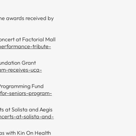
 the awards received by
cert at Factorial Mall
performance-tribute-
undation Grant
ram-receives-uca-
 Programming Fund
-for-seniors-program-
s at Solista and Aegis
ncerts-at-solista-and-
as with Kin On Health