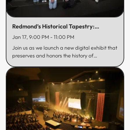
Redmond’s Historical Tapestry:
Preserving Chinese American Legacies​​​​‌ ‍ ​‍​‍‌‍ ‌ ​‍‌‍‍‌‌‍‌ ‌‍‍‌‌‍ ‍​‍​‍​ ‍‍​‍​‍‌ ​ ‌‍​‌‌‍ ‍‌‍‍‌‌ ‌​‌ ‍‌​‍ ‍‌‍‍‌‌‍ ​‍​‍​‍ ​​‍​‍‌‍‍​‌ ​‍‌‍‌‌‌‍‌‍​‍​‍​ ‍‍​‍​‍‌‍‍​‌ ‌​‌ ‌​‌ ​​​ ‍‍​‍ ​‍ ‌‍ ​‌‍ ‌‍​ ‌‍​‌‌‍ ​‌‍‍​‌‍ ‌ ​ ‌ ‌​​ ‍‍​ ​ ​ ​ ​ ​ ​ ​ ​‍ ‌‍‍‌‌‍ ‍‌ ‌​‌‍‌‌‌‍ ‍‌ ‌​​‍ ‌‍‌‌‌‍‌​‌‍‍‌‌ ‌​​‍ ‌‍ ‌‌‍ ‌‍‌​‌‍‌‌​ ‌‌ ​​‌ ​‍‌‍‌‌‌ ​ ‌‍‌‌‌‍ ‍‌ ‌​‌‍​‌‌ ‌​‌‍‍‌‌‍ ‌‍ ‍​ ‍ ‌‍‍‌‌‍‌​​ ‌‌‍‌‌​ ‌‌​ ‌‍​ ​‍​ ‌‍​ ​‌​ ‍​‌‍‌​​‍ ‌​ ‌​​ ‍‌‌‍​‌​ ‍​​‍ ‌​ ‌​​ ​‍​ ​ ‌‍​ ​‍ ‌‌‍​‌‌‍‌​‌‍‌‌‌‍​ ​‍ ‌​ ​‌​ ‌​‌‍​‍​ ‍​​ ​‌​ ‍​‌‍​‌​ ​‍​ ​‍​ ‍‌​ ‍​‌‍‌​​ ‍ ‌ ‌​‌ ‍‌‌ ​​‌‍‌‌​ ‌‌‍‌‌‌ ‌‍‌‍‌‌‌‍ ‍‌ ‌​​ ‍ ‌ ​​‌‍​‌‌ ‌​‌‍‍​​ ‌‌ ‌​‌‍‍‌‌ ‌​‌‍ ​‌‍‌‌​ ‌‍​‍‌‍​‌‌ ​ ‌‍‌‌‌‌‌‌‌ ​‍‌‍ ​​ ‌‌‍‍​‌ ‌​‌ ‌​‌ ​​​‍‌‌​ ​ ‌​​‌​‍‌‌​ ​‍‌​‌‍​‍‌‌​ ​‍‌​‌‍‌‍ ​‌‍ ‌‍​ ‌‍​‌‌‍ ​‌‍‍​‌‍ ‌ ​ ‌ ‌​​‍‌‌​ ​ ‌​​‌​ ​ ​ ​ ​ ​ ​ ​ ​‍‌‍‌‍‍‌‌‍‌​​ ‌‌‍‌‌​ ‌‌​ ‌‍​ ​‍​ ‌‍​ ​‌​ ‍​‌‍‌​​‍ ‌​ ‌​​ ‍‌‌‍​‌​ ‍​​‍ ‌​ ‌​​ ​‍​ ​ ‌‍​ ​‍ ‌‌‍​‌‌‍‌​‌‍‌‌‌‍​ ​‍ ‌​ ​‌​ ‌​‌‍​‍​ ‍​​ ​‌​ ‍​‌‍​‌​ ​‍​ ​‍​ ‍‌​ ‍​‌‍‌​​‍‌‍‌ ‌​‌ ‍‌‌ ​​‌‍‌‌​ ‌‌‍‌‌‌ ‌‍‌‍‌‌‌‍ ‍‌ ‌​​‍‌‍‌ ​​‌‍​‌‌ ‌​‌‍‍​​ ‌‌ ‌​‌‍‍‌‌ ‌​‌‍ ​‌‍‌‌​‍​‍‌ ‌
Jan 17, 9:00 PM
-
11:00 PM
Join us as we launch a new digital exhibit that
preserves and honors the history of
Redmond’s Chinese American community​​​​‌ ‍ ​‍​‍‌‍ ‌ ​‍‌‍‍‌‌‍‌ ‌‍‍‌‌‍ ‍​‍​‍​ ‍‍​‍​‍‌ ​ ‌‍​‌‌‍ ‍‌‍‍‌‌ ‌​‌ ‍‌​‍ ‍‌‍‍‌‌‍ ​‍​‍​‍ ​​‍​‍‌‍‍​‌ ​‍‌‍‌‌‌‍‌‍​‍​‍​ ‍‍​‍​‍‌‍‍​‌ ‌​‌ ‌​‌ ​​​ ‍‍​‍ ​‍ ‌‍ ​‌‍ ‌‍​ ‌‍​‌‌‍ ​‌‍‍​‌‍ ‌ ​ ‌ ‌​​ ‍‍​ ​ ​ ​ ​ ​ ​ ​ ​‍ ‌‍‍‌‌‍ ‍‌ ‌​‌‍‌‌‌‍ ‍‌ ‌​​‍ ‌‍‌‌‌‍‌​‌‍‍‌‌ ‌​​‍ ‌‍ ‌‌‍ ‌‍‌​‌‍‌‌​ ‌‌ ​​‌ ​‍‌‍‌‌‌ ​ ‌‍‌‌‌‍ ‍‌ ‌​‌‍​‌‌ ‌​‌‍‍‌‌‍ ‌‍ ‍​ ‍ ‌‍‍‌‌‍‌​​ ‌‌‍‌‌​ ‌‌​ ‌‍​ ​‍​ ‌‍​ ​‌​ ‍​‌‍‌​​‍ ‌​ ‌​​ ‍‌‌‍​‌​ ‍​​‍ ‌​ ‌​​ ​‍​ ​ ‌‍​ ​‍ ‌‌‍​‌‌‍‌​‌‍‌‌‌‍​ ​‍ ‌​ ​‌​ ‌​‌‍​‍​ ‍​​ ​‌​ ‍​‌‍​‌​ ​‍​ ​‍​ ‍‌​ ‍​‌‍‌​​ ‍ ‌ ‌​‌ ‍‌‌ ​​‌‍‌‌​ ‌‌‍‌‌‌ ‌‍‌‍‌‌‌‍ ‍‌ ‌​​ ‍ ‌ ​​‌‍​‌‌ ‌​‌‍‍​​ ‌‌‍‌​‌‍‌‌‌ ​ ‌‍​ ‌ ​‍‌‍‍‌‌ ​​‌ ‌​‌‍‍‌‌‍ ‌‍ ‍​ ‌‍​‍‌‍​‌‌ ​ ‌‍‌‌‌‌‌‌‌ ​‍‌‍ ​​ ‌‌‍‍​‌ ‌​‌ ‌​‌ ​​​‍‌‌​ ​ ‌​​‌​‍‌‌​ ​‍‌​‌‍​‍‌‌​ ​‍‌​‌‍‌‍ ​‌‍ ‌‍​ ‌‍​‌‌‍ ​‌‍‍​‌‍ ‌ ​ ‌ ‌​​‍‌‌​ ​ ‌​​‌​ ​ ​ ​ ​ ​ ​ ​ ​‍‌‍‌‍‍‌‌‍‌​​ ‌‌‍‌‌​ ‌‌​ ‌‍​ ​‍​ ‌‍​ ​‌​ ‍​‌‍‌​​‍ ‌​ ‌​​ ‍‌‌‍​‌​ ‍​​‍ ‌​ ‌​​ ​‍​ ​ ‌‍​ ​‍ ‌‌‍​‌‌‍‌​‌‍‌‌‌‍​ ​‍ ‌​ ​‌​ ‌​‌‍​‍​ ‍​​ ​‌​ ‍​‌‍​‌​ ​‍​ ​‍​ ‍‌​ ‍​‌‍‌​​‍‌‍‌ ‌​‌ ‍‌‌ ​​‌‍‌‌​ ‌‌‍‌‌‌ ‌‍‌‍‌‌‌‍ ‍‌ ‌​​‍‌‍‌ ​​‌‍​‌‌ ‌​‌‍‍​​ ‌‌‍‌​‌‍‌‌‌ ​ ‌‍​ ‌ ​‍‌‍‍‌‌ ​​‌ ‌​‌‍‍‌‌‍ ‌‍ ‍​‍​‍‌ ‌