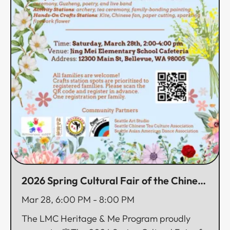
2026 Spring Cultural Fair of the Chinese
24 Solar Terms​​​​‌ ‍ ​‍​‍‌‍ ‌ ​‍‌‍‍‌‌‍‌ ‌‍‍‌‌‍ ‍​‍​‍​ ‍‍​‍​‍‌ ​ ‌‍​‌‌‍ ‍‌‍‍‌‌ ‌​‌ ‍‌​‍ ‍‌‍‍‌‌‍ ​‍​‍​‍ ​​‍​‍‌‍‍​‌ ​‍‌‍‌‌‌‍‌‍​‍​‍​ ‍‍​‍​‍‌‍‍​‌ ‌​‌ ‌​‌ ​​​ ‍‍​‍ ​‍ ‌‍ ​‌‍ ‌‍​ ‌‍​‌‌‍ ​‌‍‍​‌‍ ‌ ​ ‌ ‌​​ ‍‍​ ​ ​ ​ ​ ​ ​ ​ ​‍ ‌‍‍‌‌‍ ‍‌ ‌​‌‍‌‌‌‍ ‍‌ ‌​​‍ ‌‍‌‌‌‍‌​‌‍‍‌‌ ‌​​‍ ‌‍ ‌‌‍ ‌‍‌​‌‍‌‌​ ‌‌ ​​‌ ​‍‌‍‌‌‌ ​ ‌‍‌‌‌‍ ‍‌ ‌​‌‍​‌‌ ‌​‌‍‍‌‌‍ ‌‍ ‍​ ‍ ‌‍‍‌‌‍‌​​ ‌​ ​‌​ ‌​‌‍‌​​ ‌ ‌‍‌‍​ ​ ​ ​‌​ ​‍​‍ ‌​ ​ ‌‍‌​​ ‌‌​ ‌​​‍ ‌​ ‌​​ ‌‌​ ‌ ‌‍​‌​‍ ‌​ ‍‌‌‍​‌​ ‌‌​ ‌​​‍ ‌​ ​ ​ ​‍‌‍‌‌‌‍‌‌​ ​‍‌‍‌‌‌‍​‌​ ‍​​ ‍‌​ ‌‌‌‍​‌​ ​‍​ ‍ ‌ ‌​‌ ‍‌‌ ​​‌‍‌‌​ ‌‌‍‌‌‌ ‌‍‌‍‌‌‌‍ ‍‌ ‌​​ ‍ ‌ ​​‌‍​‌‌ ‌​‌‍‍​​ ‌‌ ‌​‌‍‍‌‌ ‌​‌‍ ​‌‍‌‌​ ‌‍​‍‌‍​‌‌ ​ ‌‍‌‌‌‌‌‌‌ ​‍‌‍ ​​ ‌‌‍‍​‌ ‌​‌ ‌​‌ ​​​‍‌‌​ ​ ‌​​‌​‍‌‌​ ​‍‌​‌‍​‍‌‌​ ​‍‌​‌‍‌‍ ​‌‍ ‌‍​ ‌‍​‌‌‍ ​‌‍‍​‌‍ ‌ ​ ‌ ‌​​‍‌‌​ ​ ‌​​‌​ ​ ​ ​ ​ ​ ​ ​ ​‍‌‍‌‍‍‌‌‍‌​​ ‌​ ​‌​ ‌​‌‍‌​​ ‌ ‌‍‌‍​ ​ ​ ​‌​ ​‍​‍ ‌​ ​ ‌‍‌​​ ‌‌​ ‌​​‍ ‌​ ‌​​ ‌‌​ ‌ ‌‍​‌​‍ ‌​ ‍‌‌‍​‌​ ‌‌​ ‌​​‍ ‌​ ​ ​ ​‍‌‍‌‌‌‍‌‌​ ​‍‌‍‌‌‌‍​‌​ ‍​​ ‍‌​ ‌‌‌‍​‌​ ​‍​‍‌‍‌ ‌​‌ ‍‌‌ ​​‌‍‌‌​ ‌‌‍‌‌‌ ‌‍‌‍‌‌‌‍ ‍‌ ‌​​‍‌‍‌ ​​‌‍​‌‌ ‌​‌‍‍​​ ‌‌ ‌​‌‍‍‌‌ ‌​‌‍ ​‌‍‌‌​‍​‍‌ ‌
Mar 28, 6:00 PM
-
8:00 PM
The LMC Heritage & Me Program proudly