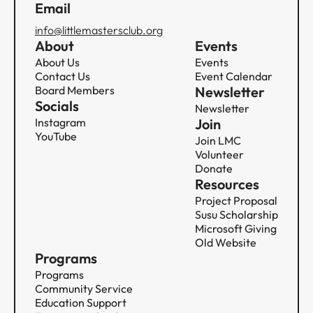
Email
info@littlemastersclub.org
About
Events
About Us
Events
Contact Us
Event Calendar
Board Members
Newsletter
Socials
Newsletter
Instagram
Join
YouTube
Join LMC
Volunteer
Donate
Resources
Project Proposal
Susu Scholarship
Microsoft Giving
Old Website
Programs
Programs
Community Service​​​​‌ ‍ ​‍​‍‌‍ ‌ ​‍‌‍‍‌‌‍‌ ‌‍‍‌‌‍ ‍​‍​‍​ ‍‍​‍​‍‌ ​ ‌‍​‌‌‍ ‍‌‍‍‌‌ ‌​‌ ‍‌​‍ ‍‌‍‍‌‌‍ ​‍​‍​‍ ​​‍​‍‌‍‍​‌ ​‍‌‍‌‌‌‍‌‍​‍​‍​ ‍‍​‍​‍‌‍‍​‌ ‌​‌ ‌​‌ ​​​ ‍‍​‍ ​‍ ‌‍ ​‌‍ ‌‍​ ‌‍​‌‌‍ ​‌‍‍​‌‍ ‌ ​ ‌ ‌​​ ‍‍​ ​ ​ ​ ​ ​ ​ ​ ​‍ ‌‍‍‌‌‍ ‍‌ ‌​‌‍‌‌‌‍ ‍‌ ‌​​‍ ‌‍‌‌‌‍‌​‌‍‍‌‌ ‌​​‍ ‌‍ ‌‌‍ ‌‍‌​‌‍‌‌​ ‌‌ ​​‌ ​‍‌‍‌‌‌ ​ ‌‍‌‌‌‍ ‍‌ ‌​‌‍​‌‌ ‌​‌‍‍‌‌‍ ‌‍ ‍​ ‍ ‌‍‍‌‌‍‌​​ ‌​ ​​​ ‍‌​ ‌ ‌‍‌‍​ ​‌​ ‍​​ ​‍​ ‌​​‍ ‌​ ​ ​ ‍​‌‍‌‍​ ​‍​‍ ‌​ ‌​‌‍‌​‌‍​‌​ ​‌​‍ ‌​ ‍​​ ‌ ​ ​​​ ​‍​‍ ‌‌‍‌‌​ ‌‍​ ‌‍​ ​‌‌‍‌​‌‍​ ​ ​‌‌‍‌‍​ ‌‌​ ‌‌‌‍​‍​ ​‌​ ‍ ‌ ‌​‌ ‍‌‌ ​​‌‍‌‌​ ‌‌‍​ ‌‍​‌‌ ‌​‌‍‌‌‌‍‌ ‌‍ ‌ ​‍‌ ‍‌​ ‍ ‌ ​​‌‍​‌‌ ‌​‌‍‍​​ ‌‌‍ ‍‌‍​‌‌‍ ‌‌‍‌‌​ ‌‍​‍‌‍​‌‌ ​ ‌‍‌‌‌‌‌‌‌ ​‍‌‍ ​​ ‌‌‍‍​‌ ‌​‌ ‌​‌ ​​​‍‌‌​ ​ ‌​​‌​‍‌‌​ ​‍‌​‌‍​‍‌‌​ ​‍‌​‌‍‌‍ ​‌‍ ‌‍​ ‌‍​‌‌‍ ​‌‍‍​‌‍ ‌ ​ ‌ ‌​​‍‌‌​ ​ ‌​​‌​ ​ ​ ​ ​ ​ ​ ​ ​‍‌‍‌‍‍‌‌‍‌​​ ‌​ ​​​ ‍‌​ ‌ ‌‍‌‍​ ​‌​ ‍​​ ​‍​ ‌​​‍ ‌​ ​ ​ ‍​‌‍‌‍​ ​‍​‍ ‌​ ‌​‌‍‌​‌‍​‌​ ​‌​‍ ‌​ ‍​​ ‌ ​ ​​​ ​‍​‍ ‌‌‍‌‌​ ‌‍​ ‌‍​ ​‌‌‍‌​‌‍​ ​ ​‌‌‍‌‍​ ‌‌​ ‌‌‌‍​‍​ ​‌​‍‌‍‌ ‌​‌ ‍‌‌ ​​‌‍‌‌​ ‌‌‍​ ‌‍​‌‌ ‌​‌‍‌‌‌‍‌ ‌‍ ‌ ​‍‌ ‍‌​‍‌‍‌ ​​‌‍​‌‌ ‌​‌‍‍​​ ‌‌‍ ‍‌‍​‌‌‍ ‌‌‍‌‌​‍​‍‌ ‌
Education Support​​​​‌ ‍ ​‍​‍‌‍ ‌ ​‍‌‍‍‌‌‍‌ ‌‍‍‌‌‍ ‍​‍​‍​ ‍‍​‍​‍‌ ​ ‌‍​‌‌‍ ‍‌‍‍‌‌ ‌​‌ ‍‌​‍ ‍‌‍‍‌‌‍ ​‍​‍​‍ ​​‍​‍‌‍‍​‌ ​‍‌‍‌‌‌‍‌‍​‍​‍​ ‍‍​‍​‍‌‍‍​‌ ‌​‌ ‌​‌ ​​​ ‍‍​‍ ​‍ ‌‍ ​‌‍ ‌‍​ ‌‍​‌‌‍ ​‌‍‍​‌‍ ‌ ​ ‌ ‌​​ ‍‍​ ​ ​ ​ ​ ​ ​ ​ ​‍ ‌‍‍‌‌‍ ‍‌ ‌​‌‍‌‌‌‍ ‍‌ ‌​​‍ ‌‍‌‌‌‍‌​‌‍‍‌‌ ‌​​‍ ‌‍ ‌‌‍ ‌‍‌​‌‍‌‌​ ‌‌ ​​‌ ​‍‌‍‌‌‌ ​ ‌‍‌‌‌‍ ‍‌ ‌​‌‍​‌‌ ‌​‌‍‍‌‌‍ ‌‍ ‍​ ‍ ‌‍‍‌‌‍‌​​ ‌‌‍‌‍‌‍​‍​ ‍‌‌‍‌‌​ ​​​ ​ ​ ‍‌‌‍​‍​‍ ‌‌‍‌‌​ ‌​​ ​‌​ ‍​​‍ ‌​ ‌​​ ‌‌‌‍‌​‌‍‌​​‍ ‌​ ‍‌​ ​‌​ ​ ‌‍​‌​‍ ‌‌‍‌​‌‍​ ​ ​ ​ ‌‍​ ‍​‌‍​‍‌‍‌‌​ ​ ​ ‌​‌‍​‌​ ‍‌​ ​ ​ ‍ ‌ ‌​‌ ‍‌‌ ​​‌‍‌‌​ ‌‌‍​ ‌‍​‌‌ ‌​‌‍‌‌‌‍‌ ‌‍ ‌ ​‍‌ ‍‌​ ‍ ‌ ​​‌‍​‌‌ ‌​‌‍‍​​ ‌‌‍ ‍‌‍​‌‌‍ ‌‌‍‌‌​ ‌‍​‍‌‍​‌‌ ​ ‌‍‌‌‌‌‌‌‌ ​‍‌‍ ​​ ‌‌‍‍​‌ ‌​‌ ‌​‌ ​​​‍‌‌​ ​ ‌​​‌​‍‌‌​ ​‍‌​‌‍​‍‌‌​ ​‍‌​‌‍‌‍ ​‌‍ ‌‍​ ‌‍​‌‌‍ ​‌‍‍​‌‍ ‌ ​ ‌ ‌​​‍‌‌​ ​ ‌​​‌​ ​ ​ ​ ​ ​ ​ ​ ​‍‌‍‌‍‍‌‌‍‌​​ ‌‌‍‌‍‌‍​‍​ ‍‌‌‍‌‌​ ​​​ ​ ​ ‍‌‌‍​‍​‍ ‌‌‍‌‌​ ‌​​ ​‌​ ‍​​‍ ‌​ ‌​​ ‌‌‌‍‌​‌‍‌​​‍ ‌​ ‍‌​ ​‌​ ​ ‌‍​‌​‍ ‌‌‍‌​‌‍​ ​ ​ ​ ‌‍​ ‍​‌‍​‍‌‍‌‌​ ​ ​ ‌​‌‍​‌​ ‍‌​ ​ ​‍‌‍‌ ‌​‌ ‍‌‌ ​​‌‍‌‌​ ‌‌‍​ ‌‍​‌‌ ‌​‌‍‌‌‌‍‌ ‌‍ ‌ ​‍‌ ‍‌​‍‌‍‌ ​​‌‍​‌‌ ‌​‌‍‍​​ ‌‌‍ ‍‌‍​‌‌‍ ‌‌‍‌‌​‍​‍‌ ‌