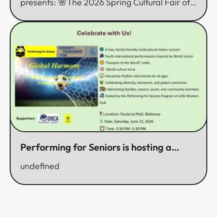
presents: 🌸The 2026 Spring Cultural Fair of
the Chinese 24 Solar Terms🌸​​​​‌ ‍ ​‍​‍‌‍ ‌ ​‍‌‍‍‌‌‍‌ ‌‍‍‌‌‍ ‍​‍​‍​ ‍‍​‍​‍‌ ​ ‌‍​‌‌‍ ‍‌‍‍‌‌ ‌​‌ ‍‌​‍ ‍‌‍‍‌‌‍ ​‍​‍​‍ ​​‍​‍‌‍‍​‌ ​‍‌‍‌‌‌‍‌‍​‍​‍​ ‍‍​‍​‍‌‍‍​‌ ‌​‌ ‌​‌ ​​​ ‍‍​‍ ​‍ ‌‍ ​‌‍ ‌‍​ ‌‍​‌‌‍ ​‌‍‍​‌‍ ‌ ​ ‌ ‌​​ ‍‍​ ​ ​ ​ ​ ​ ​ ​ ​‍ ‌‍‍‌‌‍ ‍‌ ‌​‌‍‌‌‌‍ ‍‌ ‌​​‍ ‌‍‌‌‌‍‌​‌‍‍‌‌ ‌​​‍ ‌‍ ‌‌‍ ‌‍‌​‌‍‌‌​ ‌‌ ​​‌ ​‍‌‍‌‌‌ ​ ‌‍‌‌‌‍ ‍‌ ‌​‌‍​‌‌ ‌​‌‍‍‌‌‍ ‌‍ ‍​ ‍ ‌‍‍‌‌‍‌​​ ‌​ ​‌​ ‌​‌‍‌​​ ‌ ‌‍‌‍​ ​ ​ ​‌​ ​‍​‍ ‌​ ​ ‌‍‌​​ ‌‌​ ‌​​‍ ‌​ ‌​​ ‌‌​ ‌ ‌‍​‌​‍ ‌​ ‍‌‌‍​‌​ ‌‌​ ‌​​‍ ‌​ ​ ​ ​‍‌‍‌‌‌‍‌‌​ ​‍‌‍‌‌‌‍​‌​ ‍​​ ‍‌​ ‌‌‌‍​‌​ ​‍​ ‍ ‌ ‌​‌ ‍‌‌ ​​‌‍‌‌​ ‌‌‍‌‌‌ ‌‍‌‍‌‌‌‍ ‍‌ ‌​​ ‍ ‌ ​​‌‍​‌‌ ‌​‌‍‍​​ ‌‌‍‌​‌‍‌‌‌ ​ ‌‍​ ‌ ​‍‌‍‍‌‌ ​​‌ ‌​‌‍‍‌‌‍ ‌‍ ‍​ ‌‍​‍‌‍​‌‌ ​ ‌‍‌‌‌‌‌‌‌ ​‍‌‍ ​​ ‌‌‍‍​‌ ‌​‌ ‌​‌ ​​​‍‌‌​ ​ ‌​​‌​‍‌‌​ ​‍‌​‌‍​‍‌‌​ ​‍‌​‌‍‌‍ ​‌‍ ‌‍​ ‌‍​‌‌‍ ​‌‍‍​‌‍ ‌ ​ ‌ ‌​​‍‌‌​ ​ ‌​​‌​ ​ ​ ​ ​ ​ ​ ​ ​‍‌‍‌‍‍‌‌‍‌​​ ‌​ ​‌​ ‌​‌‍‌​​ ‌ ‌‍‌‍​ ​ ​ ​‌​ ​‍​‍ ‌​ ​ ‌‍‌​​ ‌‌​ ‌​​‍ ‌​ ‌​​ ‌‌​ ‌ ‌‍​‌​‍ ‌​ ‍‌‌‍​‌​ ‌‌​ ‌​​‍ ‌​ ​ ​ ​‍‌‍‌‌‌‍‌‌​ ​‍‌‍‌‌‌‍​‌​ ‍​​ ‍‌​ ‌‌‌‍​‌​ ​‍​‍‌‍‌ ‌​‌ ‍‌‌ ​​‌‍‌‌​ ‌‌‍‌‌‌ ‌‍‌‍‌‌‌‍ ‍‌ ‌​​‍‌‍‌ ​​‌‍​‌‌ ‌​‌‍‍​​ ‌‌‍‌​‌‍‌‌‌ ​ ‌‍​ ‌ ​‍‌‍‍‌‌ ​​‌ ‌​‌‍‍‌‌‍ ‌‍ ‍​‍​‍‌ ‌
Performing for Seniors is hosting a
Global Harmony Concert at Factoria
undefined
Mall, Bellevue​​​​‌ ‍ ​‍​‍‌‍ ‌ ​‍‌‍‍‌‌‍‌ ‌‍‍‌‌‍ ‍​‍​‍​ ‍‍​‍​‍‌ ​ ‌‍​‌‌‍ ‍‌‍‍‌‌ ‌​‌ ‍‌​‍ ‍‌‍‍‌‌‍ ​‍​‍​‍ ​​‍​‍‌‍‍​‌ ​‍‌‍‌‌‌‍‌‍​‍​‍​ ‍‍​‍​‍‌‍‍​‌ ‌​‌ ‌​‌ ​​​ ‍‍​‍ ​‍ ‌‍ ​‌‍ ‌‍​ ‌‍​‌‌‍ ​‌‍‍​‌‍ ‌ ​ ‌ ‌​​ ‍‍​ ​ ​ ​ ​ ​ ​ ​ ​‍ ‌‍‍‌‌‍ ‍‌ ‌​‌‍‌‌‌‍ ‍‌ ‌​​‍ ‌‍‌‌‌‍‌​‌‍‍‌‌ ‌​​‍ ‌‍ ‌‌‍ ‌‍‌​‌‍‌‌​ ‌‌ ​​‌ ​‍‌‍‌‌‌ ​ ‌‍‌‌‌‍ ‍‌ ‌​‌‍​‌‌ ‌​‌‍‍‌‌‍ ‌‍ ‍​ ‍ ‌‍‍‌‌‍‌​​ ‌​ ‌‌‌‍​ ​ ‌​​ ​‌‌‍‌‍​ ‌‌‌‍​‍​ ‌ ​‍ ‌​ ​ ‌‍‌‍​ ​‍​ ‌‌​‍ ‌​ ‌​​ ​‌​ ​​​ ‌‍​‍ ‌​ ‍​​ ‌‍​ ‌‌​ ‌​​‍ ‌​ ‌‌‌‍​‌​ ‍‌​ ​‍​ ​‌‌‍​‌​ ​‍​ ​‌​ ​‌​ ‌‍​ ‍​‌‍​ ​ ‍ ‌ ‌​‌ ‍‌‌ ​​‌‍‌‌​ ‌‌‍‌‌‌ ‌‍‌‍‌‌‌‍ ‍‌ ‌​​ ‍ ‌ ​​‌‍​‌‌ ‌​‌‍‍​​ ‌‌ ‌​‌‍‍‌‌ ‌​‌‍ ​‌‍‌‌​ ‌‍​‍‌‍​‌‌ ​ ‌‍‌‌‌‌‌‌‌ ​‍‌‍ ​​ ‌‌‍‍​‌ ‌​‌ ‌​‌ ​​​‍‌‌​ ​ ‌​​‌​‍‌‌​ ​‍‌​‌‍​‍‌‌​ ​‍‌​‌‍‌‍ ​‌‍ ‌‍​ ‌‍​‌‌‍ ​‌‍‍​‌‍ ‌ ​ ‌ ‌​​‍‌‌​ ​ ‌​​‌​ ​ ​ ​ ​ ​ ​ ​ ​‍‌‍‌‍‍‌‌‍‌​​ ‌​ ‌‌‌‍​ ​ ‌​​ ​‌‌‍‌‍​ ‌‌‌‍​‍​ ‌ ​‍ ‌​ ​ ‌‍‌‍​ ​‍​ ‌‌​‍ ‌​ ‌​​ ​‌​ ​​​ ‌‍​‍ ‌​ ‍​​ ‌‍​ ‌‌​ ‌​​‍ ‌​ ‌‌‌‍​‌​ ‍‌​ ​‍​ ​‌‌‍​‌​ ​‍​ ​‌​ ​‌​ ‌‍​ ‍​‌‍​ ​‍‌‍‌ ‌​‌ ‍‌‌ ​​‌‍‌‌​ ‌‌‍‌‌‌ ‌‍‌‍‌‌‌‍ ‍‌ ‌​​‍‌‍‌ ​​‌‍​‌‌ ‌​‌‍‍​​ ‌‌ ‌​‌‍‍‌‌ ‌​‌‍ ​‌‍‌‌​‍​‍‌ ‌