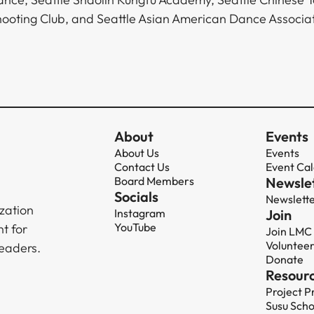
‌​​ ‌‌​ ‌​​‍ ‌​ ‌​​ ‌‌​ ‌ ‌‍​‌​‍ ‌​ ‍‌‌‍​‌​ ‌‌​ ‌​​‍ ‌​ ​ ​ ​‍‌‍‌‌‌‍‌‌​ ​‍‌‍‌‌‌‍​‌​ ‍​​ ‍‌​ ‌‌‌‍​‌​ ​‍​ ‍ ‌ ‌​‌ ‍‌‌ ​​‌‍‌‌​ ‌‌‍‌‌‌ ‌‍‌‍‌‌‌‍ ‍‌ ‌​​ ‍ ‌ ​​‌‍​‌‌ ‌​‌‍‍​​ ‌‌‍​‍‌‍ ‌‍‌​‌ ‍‌​‍‌‌​ ‌‌‌​​‍‌‌ ‌‍‍ ‌‍‌‌‌ ‍‌​‍‌‌​ ​ ‌​‌​​‍‌‌​ ​ ‌​‌​​‍‌‌​ ​‍​ ​‍‌‍‌‌‌‍​‌​ ‌​‌‍‌‍​ ​‌​ ​‍‌‍​‌‌‍‌​​ ‌​​ ‌ ​ ‌‌​ ‌​​‍‌‌​ ​‍​ ​‍​‍‌‌​ ‌‌‌​‌​​‍ ‍‌‍​ ‌‍‍​‌‍‍‌‌‍ ​‌‍‌​‌ ​‍‌‍‌‌‌‍ ‍​‍‌‌​ ‌‌‌​​‍‌‌ ‌‍‍ ‌‍‌‌‌ ‍‌​‍‌‌​ ​ ‌​‌​​‍‌‌​ ​ ‌​‌​​‍‌‌​ ​‍​ ​‍‌‍​‍‌‍‌‍‌‍‌‍​ ​​​ ‍​​ ​​​ ‌ ​ ‌ ​ ‍‌​ ‌‍​ ​‌​ ​‍​‍‌‌​ ​‍​ ​‍​‍‌‌​ ‌‌‌​‌​​‍ ‍‌ ‌​‌‍‌‌‌ ‍​‌ ‌​​ ‌‍​‍‌‍​‌‌ ​ ‌‍‌‌‌‌‌‌‌ ​‍‌‍ ​​ ‌‌‍‍​‌ ‌​‌ ‌​‌ ​​​‍‌‌​ ​ ‌​​‌​‍‌‌​ ​‍‌​‌‍​‍‌‌​ ​‍‌​‌‍‌‍ ​‌‍ ‌‍​ ‌‍​‌‌‍ ​‌‍‍​‌‍ ‌ ​ ‌ ‌​​‍‌‌​ ​ ‌​​‌​ ​ ​ ​ ​ ​ ​ ​ ​‍‌‍‌‍‍‌‌‍‌​​ ‌​ ​‌​ ‌​‌‍‌​​ ‌ ‌‍‌‍​ ​ ​ ​‌​ ​‍​‍ ‌​ ​ ‌‍‌​​ ‌‌​ ‌​​‍ ‌​ ‌​​ ‌‌​ ‌ ‌‍​‌​‍ ‌​ ‍‌‌‍​‌​ ‌‌​ ‌​​‍ ‌​ ​ ​ ​‍‌‍‌‌‌‍‌‌​ ​‍‌‍‌‌‌‍​‌​ ‍​​ ‍‌​ ‌‌‌‍​‌​ ​‍​‍‌‍‌ ‌​‌ ‍‌‌ ​​‌‍‌‌​ ‌‌‍‌‌‌ ‌‍‌‍‌‌‌‍ ‍‌ ‌​​‍‌‍‌ ​​‌‍​‌‌ ‌​‌‍‍​​ ‌‌‍​‍‌‍ ‌‍‌​‌ ‍‌​‍‌‌​ ‌‌‌​​‍‌‌ ‌‍‍ ‌‍‌‌‌ ‍‌​‍‌‌​ ​ ‌​‌​​‍‌‌​ ​ ‌​‌​​‍‌‌​ ​‍​ ​‍‌‍‌‌‌‍​‌​ ‌​‌‍‌‍​ ​‌​ ​‍‌‍​‌‌‍‌​​ ‌​​ ‌ ​ ‌‌​ ‌​​‍‌‌​ ​‍​ ​‍​‍‌‌​ ‌‌‌​‌​​‍ ‍‌‍​ ‌‍‍​‌‍‍‌‌‍ ​‌‍‌​‌ ​‍‌‍‌‌‌‍ ‍​‍‌‌​ ‌‌‌​​‍‌‌ ‌‍‍ ‌‍‌‌‌ ‍‌​‍‌‌​ ​ ‌​‌
About
Events
About Us
Events
Contact Us
Event Ca
Board Members
Newsle
Socials
Newslett
ization
Instagram
Join
YouTube
t for
Join LMC
Voluntee
leaders.
Donate
Resour
Project P
Susu Scho