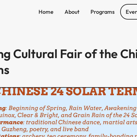
Home
About
Programs
Even
g Cultural Fair of the Ch
​ ​ ​ ​‍‌‍‌‌‌‍‌‌​ ​‍‌‍‌‌‌‍​‌​ ‍​​ ‍‌​ ‌‌‌‍​‌​ ​‍​‍‌‍‌ ‌​‌ ‍‌‌ ​​‌‍‌‌​ ‌‌‍‌‌‌ ‌‍‌‍‌‌‌‍ ‍‌ ‌​​‍‌‍‌ ​​‌‍​‌‌ ‌​‌‍‍​​ ‌‌ ‌​‌‍‍‌‌ ‌​‌‍ ​‌‍‌‌​‍​‍‌ ‌