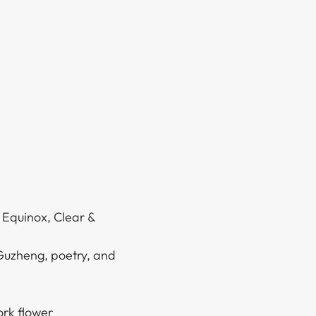
g Equinox, Clear &
Guzheng, poetry, and
 ​‌‍‌​‌ ​‍‌‍‌‌‌‍ ‍​‍‌‌​ ‌‌‌​​‍‌‌ ‌‍‍ ‌‍‌‌‌ ‍‌​‍‌‌​ ​ ‌​‌​​‍‌‌​ ​ ‌​‌​​‍‌‌​ ​‍​ ​‍​ ​ ‌‍​‍​ ‌‌‌‍‌‌​ ‍​​ ‌ ‌‍​‌​ ​‌‌‍‌‍‌‍‌​​ ‍‌‌‍‌​​‍‌‌​ ​‍​ ​‍​‍‌‌​ ‌‌‌​‌​​‍ ‍‌ ‌​‌‍‌‌‌ ‍​‌ ‌​​‍​‍‌ ‌