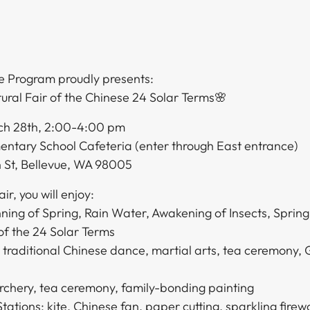
 Program proudly presents:
‍‍​​ ‌‌‍​‍‌‍ ‌‍‌​‌ ‍‌​‍‌‌​ ‌‌‌​​‍‌‌ ‌‍‍ ‌‍‌‌‌ ‍‌​‍‌‌​ ​ ‌​‌​​‍‌‌​ ​ ‌​‌​​‍‌‌​ ​‍​ ​‍​ ​​‌‍‌‌​ ‌‍‌‍​‍‌‍​‍‌‍​ ​ ​‌‌‍‌‍​ ​​​ ‌ ‌‍‌‍​ ​ ​‍‌‌​ ​‍​ ​‍​‍‌‌​ ‌‌‌​‌​​‍ ‍‌‍​ ‌‍‍​‌‍‍‌‌‍ ​‌‍‌​‌ ​‍‌‍‌‌‌‍ ‍​‍‌‌​ ‌‌‌​​‍‌‌ ‌‍‍ ‌‍‌‌‌ ‍‌​‍‌‌​ ​ ‌​‌​​‍‌‌​ ​ ‌​‌​​‍‌‌​ ​‍​ ​‍‌‍‌​‌‍​‍​ ‌ ​ ‌ ‌‍​‌​ ​ ​ ‌​​ ‍​​ ​​‌‍‌‌​ ​‍‌‍‌‌​‍‌‌​ ​‍​ ​‍​‍‌‌​ ‌‌‌​‌​​‍ ‍‌ ‌​‌‍‌‌‌ ‍​‌ ‌​​ ‌‍​‍‌‍​‌‌ ​ ‌‍‌‌‌‌‌‌‌ ​‍‌‍ ​​ ‌‌‍‍​‌ ‌​‌ ‌​‌ ​​​‍‌‌​ ​ ‌​​‌​‍‌‌​ ​‍‌​‌‍​‍‌‌​ ​‍‌​‌‍‌‍ ​‌‍ ‌‍​ ‌‍​‌‌‍ ​‌‍‍​‌‍ ‌ ​ ‌ ‌​​‍‌‌​ ​ ‌​​‌​ ​ ​ ​ ​ ​ ​ ​ ​‍‌‍‌‍‍‌‌‍‌​​ ‌​ ​‌​ ‌​‌‍‌​​ ‌ ‌‍‌‍​ ​ ​ ​‌​ ​‍​‍ ‌​ ​ ‌‍‌​​ ‌‌​ ‌​​‍ ‌​ ‌​​ ‌‌​ ‌ ‌‍​‌​‍ ‌​ ‍‌‌‍​‌​ ‌‌​ ‌​​‍ ‌​ ​ ​ ​‍‌‍‌‌‌‍‌‌​ ​‍‌‍‌‌‌‍​‌​ ‍​​ ‍‌​ ‌‌‌‍​‌​ ​‍​‍‌‍‌ ‌​‌ ‍‌‌ ​​‌‍‌‌​ ‌‌‍‌‌‌ ‌‍‌‍‌‌‌‍ ‍‌ ‌​​‍‌‍‌ ​​‌‍​‌‌ ‌​‌‍‍​​ ‌‌‍​‍‌‍ ‌‍‌​‌ ‍‌​‍‌‌​ ‌‌‌​​‍‌‌ ‌‍‍ ‌‍‌‌‌ ‍‌​‍‌‌​ ​ ‌​‌​​‍‌‌​ ​ ‌​‌​​‍‌‌​ ​‍​ ​‍​ ​​‌‍‌‌​ ‌‍‌‍​‍‌‍​‍‌‍​ ​ ​‌‌‍‌‍​ ​​​ ‌ ‌‍‌‍​ ​ ​‍‌‌​ ​‍​ ​‍​‍‌‌​ ‌‌‌​‌​​‍ ‍‌‍​ ‌‍‍​‌‍‍‌‌‍ ​‌‍‌​‌ ​‍‌‍‌‌‌‍ ‍​‍‌‌​ ‌‌‌​​‍‌‌ ‌‍‍ ‌‍‌‌‌ ‍‌​‍‌‌​ ​ ‌​‌​​‍‌‌​ ​ ‌​‌​​‍‌‌​ ​‍​ ​‍‌‍‌​‌‍​‍​ ‌ ​ ‌ ‌‍​‌​ ​ ​ ‌​​ ‍​​ ​​‌‍‌‌​ ​‍‌‍‌‌​‍‌‌​ ​‍​ ​‍​‍‌‌​ ‌‌‌​‌​​‍ ‍‌ ‌​‌‍‌‌‌ ‍​‌ ‌​​‍​‍‌ ‌
ch 28th, 2:00-4:00 pm
entary School Cafeteria (enter through East entrance)
​‌​​‍‌‌​ ​ ‌​‌​​‍‌‌​ ​‍​ ​‍‌‍​ ​ ‍​‌‍‌​‌‍​ ​ ‍‌‌‍​ ​ ​‍‌‍‌‌‌‍​‌‌‍​‌‌‍​‌​ ‌ ​‍‌‌​ ​‍​ ​‍​‍‌‌​ ‌‌‌​‌​​‍ ‍‌ ‌​‌‍‌‌‌ ‍​‌ ‌​​ ‌‍​‍‌‍​‌‌ ​ ‌‍‌‌‌‌‌‌‌ ​‍‌‍ ​​ ‌‌‍‍​‌ ‌​‌ ‌​‌ ​​​‍‌‌​ ​ ‌​​‌​‍‌‌​ ​‍‌​‌‍​‍‌‌​ ​‍‌​‌‍‌‍ ​‌‍ ‌‍​ ‌‍​‌‌‍ ​‌‍‍​‌‍ ‌ ​ ‌ ‌​​‍‌‌​ ​ ‌​​‌​ ​ ​ ​ ​ ​ ​ ​ ​‍‌‍‌‍‍‌‌‍‌​​ ‌​ ​‌​ ‌​‌‍‌​​ ‌ ‌‍‌‍​ ​ ​ ​‌​ ​‍​‍ ‌​ ​ ‌‍‌​​ ‌‌​ ‌​​‍ ‌​ ‌​​ ‌‌​ ‌ ‌‍​‌​‍ ‌​ ‍‌‌‍​‌​ ‌‌​ ‌​​‍ ‌​ ​ ​ ​‍‌‍‌‌‌‍‌‌​ ​‍‌‍‌‌‌‍​‌​ ‍​​ ‍‌​ ‌‌‌‍​‌​ ​‍​‍‌‍‌ ‌​‌ ‍‌‌ ​​‌‍‌‌​ ‌‌‍‌‌‌ ‌‍‌‍‌‌‌‍ ‍‌ ‌​​‍‌‍‌ ​​‌‍​‌‌ ‌​‌‍‍​​ ‌‌‍​‍‌‍ ‌‍‌​‌ ‍‌​‍‌‌​ ‌‌‌​​‍‌‌ ‌‍‍ ‌‍‌‌‌ ‍‌​‍‌‌​ ​ ‌​‌​​‍‌‌​ ​ ‌​‌​​‍‌‌​ ​‍​ ​‍‌‍‌​​ ​ ​ ​‍​ ‍‌​ ‌​‌‍​‌‌‍‌​​ ‌​​ ‍‌​ ‍‌​ ​​​ ​ ​‍‌‌​ ​‍​ ​‍​‍‌‌​ ‌‌‌​‌​​‍ ‍‌‍​ ‌‍‍​‌‍‍‌‌‍ ​‌‍‌​‌ ​‍‌‍‌‌‌‍ ‍​‍‌‌​ ‌‌‌​​‍‌‌ ‌‍‍ ‌‍‌‌‌ ‍‌​‍‌‌​ ​ ‌​‌​​‍‌‌​ ​ ‌​‌​​‍‌‌​ ​‍​ ​‍‌‍​ ​ ‍​‌‍‌​‌‍​ ​ ‍‌‌‍​ ​ ​‍‌‍‌‌‌‍​‌‌‍​‌‌‍​‌​ ‌ ​‍‌‌​ ​‍​ ​‍​‍‌‌​ ‌‌‌​‌​​‍ ‍‌ ‌​‌‍‌‌‌ ‍​‌ ‌​​‍​‍‌ ‌
ir, you will enjoy:
nning of Spring, Rain Water, Awakening of Insects, Sprin
of the 24 Solar Terms
traditional Chinese dance, martial arts, tea ceremony, 
archery, tea ceremony, family-bonding painting
​ ​ ​ ​‌​ ​‍​‍ ‌​ ​ ‌‍‌​​ ‌‌​ ‌​​‍ ‌​ ‌​​ ‌‌​ ‌ ‌‍​‌​‍ ‌​ ‍‌‌‍​‌​ ‌‌​ ‌​​‍ ‌​ ​ ​ ​‍‌‍‌‌‌‍‌‌​ ​‍‌‍‌‌‌‍​‌​ ‍​​ ‍‌​ ‌‌‌‍​‌​ ​‍​ ‍ ‌ ‌​‌ ‍‌‌ ​​‌‍‌‌​ ‌‌‍‌‌‌ ‌‍‌‍‌‌‌‍ ‍‌ ‌​​ ‍ ‌ ​​‌‍​‌‌ ‌​‌‍‍​​ ‌‌‍​‍‌‍ ‌‍‌​‌ ‍‌​‍‌‌​ ‌‌‌​​‍‌‌ ‌‍‍ ‌‍‌‌‌ ‍‌​‍‌‌​ ​ ‌​‌​​‍‌‌​ ​ ‌​‌​​‍‌‌​ ​‍​ ​‍‌‍​ ‌‍​ ​ ‌‌‌‍​‍​ ‍​​ ‍​​ ​ ​ ‌‌‌‍​‍​ ​ ‌‍‌‌​ ‌ ​‍‌‌​ ​‍​ ​‍​‍‌‌​ ‌‌‌​‌​​‍ ‍‌‍​ ‌‍‍​‌‍‍‌‌‍ ​‌‍‌​‌ ​‍‌‍‌‌‌‍ ‍​‍‌‌​ ‌‌‌​​‍‌‌ ‌‍‍ ‌‍‌‌‌ ‍‌​‍‌‌​ ​ ‌​‌​​‍‌‌​ ​ ‌​‌​​‍‌‌​ ​‍​ ​‍​ ​ ‌‍​‍​ ‌‌‌‍‌‌​ ‍​​ ‌ ‌‍​‌​ ​‌‌‍‌‍‌‍‌​​ ‍‌‌‍‌​​‍‌‌​ ​‍​ ​‍​‍‌‌​ ‌‌‌​‌​​‍ ‍‌ ‌​‌‍‌‌‌ ‍​‌ ‌​​ ‌‍​‍‌‍​‌‌ ​ ‌‍‌‌‌‌‌‌‌ ​‍‌‍ ​​ ‌‌‍‍​‌ ‌​‌ ‌​‌ ​​​‍‌‌​ ​ ‌​​‌​‍‌‌​ ​‍‌​‌‍​‍‌‌​ ​‍‌​‌‍‌‍ ​‌‍ ‌‍​ ‌‍​‌‌‍ ​‌‍‍​‌‍ ‌ ​ ‌ ‌​​‍‌‌​ ​ ‌​​‌​ ​ ​ ​ ​ ​ ​ ​ ​‍‌‍‌‍‍‌‌‍‌​​ ‌​ ​‌​ ‌​‌‍‌​​ ‌ ‌‍‌‍​ ​ ​ ​‌​ ​‍​‍ ‌​ ​ ‌‍‌​​ ‌‌​ ‌​​‍ ‌​ ‌​​ ‌‌​ ‌ ‌‍​‌​‍ ‌​ ‍‌‌‍​‌​ ‌‌​ ‌​​‍ ‌​ ​ ​ ​‍‌‍‌‌‌‍‌‌​ ​‍‌‍‌‌‌‍​‌​ ‍​​ ‍‌​ ‌‌‌‍​‌​ ​‍​‍‌‍‌ ‌​‌ ‍‌‌ ​​‌‍‌‌​ ‌‌‍‌‌‌ ‌‍‌‍‌‌‌‍ ‍‌ ‌​​‍‌‍‌ ​​‌‍​‌‌ ‌​‌‍‍​​ ‌‌‍​‍‌‍ ‌‍‌​‌ ‍‌​‍‌‌​ ‌‌‌​​‍‌‌ ‌‍‍ ‌‍‌‌‌ ‍‌​‍‌‌​ ​ ‌​‌​​‍‌‌​ ​ ‌​‌​​‍‌‌​ ​‍​ ​‍‌‍​ ‌‍​ ​ ‌‌‌‍​‍​ ‍​​ ‍​​ ​ ​ ‌‌‌‍​‍​ ​ ‌‍‌‌​ ‌ ​‍‌‌​ ​‍​ ​‍​‍‌‌​ ‌‌‌​‌​​‍ ‍‌‍​ ‌‍‍​‌‍‍‌‌‍