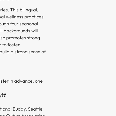
ies. This bilingual,
al wellness practices
rough four seasonal
ll backgrounds will
lso promotes strong
 to foster
build a strong sense of
gister in advance, one
y!❣️
tional Buddy, Seattle
ea Culture Association,