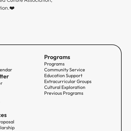
​​‍‌‌​ ​ ‌​‌​​‍‌‌​ ​‍​ ​‍‌‍​‍‌‍‌‍‌‍‌‍​ ​​​ ‍​​ ​​​ ‌ ​ ‌ ​ ‍‌​ ‌‍​ ​‌​ ​‍​‍‌‌​ ​‍​ ​‍​‍‌‌​ ‌‌‌​‌​​‍ ‍‌ ‌​‌‍‌‌‌ ‍​‌ ‌​​‍​‍‌ ‌
Programs
Programs
lendar
Community Service​​​​‌ ‍ ​‍​‍‌‍ ‌ ​‍‌‍‍‌‌‍‌ ‌‍‍‌‌‍ ‍​‍​‍​ ‍‍​‍​‍‌ ​ ‌‍​‌‌‍ ‍‌‍‍‌‌ ‌​‌ ‍‌​‍ ‍‌‍‍‌‌‍ ​‍​‍​‍ ​​‍​‍‌‍‍​‌ ​‍‌‍‌‌‌‍‌‍​‍​‍​ ‍‍​‍​‍‌‍‍​‌ ‌​‌ ‌​‌ ​​​ ‍‍​‍ ​‍ ‌‍ ​‌‍ ‌‍​ ‌‍​‌‌‍ ​‌‍‍​‌‍ ‌ ​ ‌ ‌​​ ‍‍​ ​ ​ ​ ​ ​ ​ ​ ​‍ ‌‍‍‌‌‍ ‍‌ ‌​‌‍‌‌‌‍ ‍‌ ‌​​‍ ‌‍‌‌‌‍‌​‌‍‍‌‌ ‌​​‍ ‌‍ ‌‌‍ ‌‍‌​‌‍‌‌​ ‌‌ ​​‌ ​‍‌‍‌‌‌ ​ ‌‍‌‌‌‍ ‍‌ ‌​‌‍​‌‌ ‌​‌‍‍‌‌‍ ‌‍ ‍​ ‍ ‌‍‍‌‌‍‌​​ ‌​ ​​​ ‍‌​ ‌ ‌‍‌‍​ ​‌​ ‍​​ ​‍​ ‌​​‍ ‌​ ​ ​ ‍​‌‍‌‍​ ​‍​‍ ‌​ ‌​‌‍‌​‌‍​‌​ ​‌​‍ ‌​ ‍​​ ‌ ​ ​​​ ​‍​‍ ‌‌‍‌‌​ ‌‍​ ‌‍​ ​‌‌‍‌​‌‍​ ​ ​‌‌‍‌‍​ ‌‌​ ‌‌‌‍​‍​ ​‌​ ‍ ‌ ‌​‌ ‍‌‌ ​​‌‍‌‌​ ‌‌‍​ ‌‍​‌‌ ‌​‌‍‌‌‌‍‌ ‌‍ ‌ ​‍‌ ‍‌​ ‍ ‌ ​​‌‍​‌‌ ‌​‌‍‍​​ ‌‌‍ ‍‌‍​‌‌‍ ‌‌‍‌‌​ ‌‍​‍‌‍​‌‌ ​ ‌‍‌‌‌‌‌‌‌ ​‍‌‍ ​​ ‌‌‍‍​‌ ‌​‌ ‌​‌ ​​​‍‌‌​ ​ ‌​​‌​‍‌‌​ ​‍‌​‌‍​‍‌‌​ ​‍‌​‌‍‌‍ ​‌‍ ‌‍​ ‌‍​‌‌‍ ​‌‍‍​‌‍ ‌ ​ ‌ ‌​​‍‌‌​ ​ ‌​​‌​ ​ ​ ​ ​ ​ ​ ​ ​‍‌‍‌‍‍‌‌‍‌​​ ‌​ ​​​ ‍‌​ ‌ ‌‍‌‍​ ​‌​ ‍​​ ​‍​ ‌​​‍ ‌​ ​ ​ ‍​‌‍‌‍​ ​‍​‍ ‌​ ‌​‌‍‌​‌‍​‌​ ​‌​‍ ‌​ ‍​​ ‌ ​ ​​​ ​‍​‍ ‌‌‍‌‌​ ‌‍​ ‌‍​ ​‌‌‍‌​‌‍​ ​ ​‌‌‍‌‍​ ‌‌​ ‌‌‌‍​‍​ ​‌​‍‌‍‌ ‌​‌ ‍‌‌ ​​‌‍‌‌​ ‌‌‍​ ‌‍​‌‌ ‌​‌‍‌‌‌‍‌ ‌‍ ‌ ​‍‌ ‍‌​‍‌‍‌ ​​‌‍​‌‌ ‌​‌‍‍​​ ‌‌‍ ‍‌‍​‌‌‍ ‌‌‍‌‌​‍​‍‌ ‌
tter
Education Support​​​​‌ ‍ ​‍​‍‌‍ ‌ ​‍‌‍‍‌‌‍‌ ‌‍‍‌‌‍ ‍​‍​‍​ ‍‍​‍​‍‌ ​ ‌‍​‌‌‍ ‍‌‍‍‌‌ ‌​‌ ‍‌​‍ ‍‌‍‍‌‌‍ ​‍​‍​‍ ​​‍​‍‌‍‍​‌ ​‍‌‍‌‌‌‍‌‍​‍​‍​ ‍‍​‍​‍‌‍‍​‌ ‌​‌ ‌​‌ ​​​ ‍‍​‍ ​‍ ‌‍ ​‌‍ ‌‍​ ‌‍​‌‌‍ ​‌‍‍​‌‍ ‌ ​ ‌ ‌​​ ‍‍​ ​ ​ ​ ​ ​ ​ ​ ​‍ ‌‍‍‌‌‍ ‍‌ ‌​‌‍‌‌‌‍ ‍‌ ‌​​‍ ‌‍‌‌‌‍‌​‌‍‍‌‌ ‌​​‍ ‌‍ ‌‌‍ ‌‍‌​‌‍‌‌​ ‌‌ ​​‌ ​‍‌‍‌‌‌ ​ ‌‍‌‌‌‍ ‍‌ ‌​‌‍​‌‌ ‌​‌‍‍‌‌‍ ‌‍ ‍​ ‍ ‌‍‍‌‌‍‌​​ ‌‌‍‌‍‌‍​‍​ ‍‌‌‍‌‌​ ​​​ ​ ​ ‍‌‌‍​‍​‍ ‌‌‍‌‌​ ‌​​ ​‌​ ‍​​‍ ‌​ ‌​​ ‌‌‌‍‌​‌‍‌​​‍ ‌​ ‍‌​ ​‌​ ​ ‌‍​‌​‍ ‌‌‍‌​‌‍​ ​ ​ ​ ‌‍​ ‍​‌‍​‍‌‍‌‌​ ​ ​ ‌​‌‍​‌​ ‍‌​ ​ ​ ‍ ‌ ‌​‌ ‍‌‌ ​​‌‍‌‌​ ‌‌‍​ ‌‍​‌‌ ‌​‌‍‌‌‌‍‌ ‌‍ ‌ ​‍‌ ‍‌​ ‍ ‌ ​​‌‍​‌‌ ‌​‌‍‍​​ ‌‌‍ ‍‌‍​‌‌‍ ‌‌‍‌‌​ ‌‍​‍‌‍​‌‌ ​ ‌‍‌‌‌‌‌‌‌ ​‍‌‍ ​​ ‌‌‍‍​‌ ‌​‌ ‌​‌ ​​​‍‌‌​ ​ ‌​​‌​‍‌‌​ ​‍‌​‌‍​‍‌‌​ ​‍‌​‌‍‌‍ ​‌‍ ‌‍​ ‌‍​‌‌‍ ​‌‍‍​‌‍ ‌ ​ ‌ ‌​​‍‌‌​ ​ ‌​​‌​ ​ ​ ​ ​ ​ ​ ​ ​‍‌‍‌‍‍‌‌‍‌​​ ‌‌‍‌‍‌‍​‍​ ‍‌‌‍‌‌​ ​​​ ​ ​ ‍‌‌‍​‍​‍ ‌‌‍‌‌​ ‌​​ ​‌​ ‍​​‍ ‌​ ‌​​ ‌‌‌‍‌​‌‍‌​​‍ ‌​ ‍‌​ ​‌​ ​ ‌‍​‌​‍ ‌‌‍‌​‌‍​ ​ ​ ​ ‌‍​ ‍​‌‍​‍‌‍‌‌​ ​ ​ ‌​‌‍​‌​ ‍‌​ ​ ​‍‌‍‌ ‌​‌ ‍‌‌ ​​‌‍‌‌​ ‌‌‍​ ‌‍​‌‌ ‌​‌‍‌‌‌‍‌ ‌‍ ‌ ​‍‌ ‍‌​‍‌‍‌ ​​‌‍​‌‌ ‌​‌‍‍​​ ‌‌‍ ‍‌‍​‌‌‍ ‌‌‍‌‌​‍​‍‌ ‌
Extracurricular Groups​​​​‌ ‍ ​‍​‍‌‍ ‌ ​‍‌‍‍‌‌‍‌ ‌‍‍‌‌‍ ‍​‍​‍​ ‍‍​‍​‍‌ ​ ‌‍​‌‌‍ ‍‌‍‍‌‌ ‌​‌ ‍‌​‍ ‍‌‍‍‌‌‍ ​‍​‍​‍ ​​‍​‍‌‍‍​‌ ​‍‌‍‌‌‌‍‌‍​‍​‍​ ‍‍​‍​‍‌‍‍​‌ ‌​‌ ‌​‌ ​​​ ‍‍​‍ ​‍ ‌‍ ​‌‍ ‌‍​ ‌‍​‌‌‍ ​‌‍‍​‌‍ ‌ ​ ‌ ‌​​ ‍‍​ ​ ​ ​ ​ ​ ​ ​ ​‍ ‌‍‍‌‌‍ ‍‌ ‌​‌‍‌‌‌‍ ‍‌ ‌​​‍ ‌‍‌‌‌‍‌​‌‍‍‌‌ ‌​​‍ ‌‍ ‌‌‍ ‌‍‌​‌‍‌‌​ ‌‌ ​​‌ ​‍‌‍‌‌‌ ​ ‌‍‌‌‌‍ ‍‌ ‌​‌‍​‌‌ ‌​‌‍‍‌‌‍ ‌‍ ‍​ ‍ ‌‍‍‌‌‍‌​​ ‌​ ‍‌​ ‍‌​ ‌ ‌‍​‌​ ‍‌​ ​ ‌‍​‍‌‍‌‌​‍ ‌‌‍‌‌​ ​ ​ ‌‍‌‍‌‍​‍ ‌​ ‌​​ ​​‌‍‌​​ ​‌​‍ ‌‌‍​‌​ ​‍‌‍‌‍​ ‌ ​‍ ‌‌‍​‍​ ​​​ ‍​​ ‌​​ ‌‌‌‍‌‍​ ‍‌​ ​ ​ ‌‍‌‍‌‍​ ‍‌​ ​ ​ ‍ ‌ ‌​‌ ‍‌‌ ​​‌‍‌‌​ ‌‌‍​ ‌‍​‌‌ ‌​‌‍‌‌‌‍‌ ‌‍ ‌ ​‍‌ ‍‌​ ‍ ‌ ​​‌‍​‌‌ ‌​‌‍‍​​ ‌‌‍ ‍‌‍​‌‌‍ ‌‌‍‌‌​ ‌‍​‍‌‍​‌‌ ​ ‌‍‌‌‌‌‌‌‌ ​‍‌‍ ​​ ‌‌‍‍​‌ ‌​‌ ‌​‌ ​​​‍‌‌​ ​ ‌​​‌​‍‌‌​ ​‍‌​‌‍​‍‌‌​ ​‍‌​‌‍‌‍ ​‌‍ ‌‍​ ‌‍​‌‌‍ ​‌‍‍​‌‍ ‌ ​ ‌ ‌​​‍‌‌​ ​ ‌​​‌​ ​ ​ ​ ​ ​ ​ ​ ​‍‌‍‌‍‍‌‌‍‌​​ ‌​ ‍‌​ ‍‌​ ‌ ‌‍​‌​ ‍‌​ ​ ‌‍​‍‌‍‌‌​‍ ‌‌‍‌‌​ ​ ​ ‌‍‌‍‌‍​‍ ‌​ ‌​​ ​​‌‍‌​​ ​‌​‍ ‌‌‍​‌​ ​‍‌‍‌‍​ ‌ ​‍ ‌‌‍​‍​ ​​​ ‍​​ ‌​​ ‌‌‌‍‌‍​ ‍‌​ ​ ​ ‌‍‌‍‌‍​ ‍‌​ ​ ​‍‌‍‌ ‌​‌ ‍‌‌ ​​‌‍‌‌​ ‌‌‍​ ‌‍​‌‌ ‌​‌‍‌‌‌‍‌ ‌‍ ‌ ​‍‌ ‍‌​‍‌‍‌ ​​‌‍​‌‌ ‌​‌‍‍​​ ‌‌‍ ‍‌‍​‌‌‍ ‌‌‍‌‌​‍​‍‌ ‌
er
Cultural Exploration​​​​‌ ‍ ​‍​‍‌‍ ‌ ​‍‌‍‍‌‌‍‌ ‌‍‍‌‌‍ ‍​‍​‍​ ‍‍​‍​‍‌ ​ ‌‍​‌‌‍ ‍‌‍‍‌‌ ‌​‌ ‍‌​‍ ‍‌‍‍‌‌‍ ​‍​‍​‍ ​​‍​‍‌‍‍​‌ ​‍‌‍‌‌‌‍‌‍​‍​‍​ ‍‍​‍​‍‌‍‍​‌ ‌​‌ ‌​‌ ​​​ ‍‍​‍ ​‍ ‌‍ ​‌‍ ‌‍​ ‌‍​‌‌‍ ​‌‍‍​‌‍ ‌ ​ ‌ ‌​​ ‍‍​ ​ ​ ​ ​ ​ ​ ​ ​‍ ‌‍‍‌‌‍ ‍‌ ‌​‌‍‌‌‌‍ ‍‌ ‌​​‍ ‌‍‌‌‌‍‌​‌‍‍‌‌ ‌​​‍ ‌‍ ‌‌‍ ‌‍‌​‌‍‌‌​ ‌‌ ​​‌ ​‍‌‍‌‌‌ ​ ‌‍‌‌‌‍ ‍‌ ‌​‌‍​‌‌ ‌​‌‍‍‌‌‍ ‌‍ ‍​ ‍ ‌‍‍‌‌‍‌​​ ‌​ ‌‌​ ‌‍‌‍‌‍​ ‌ ​ ‌​‌‍​‌‌‍​‌‌‍​‌​‍ ‌‌‍​‌‌‍​‌‌‍​ ​ ​‍​‍ ‌​ ‌​​ ​ ​ ‌ ​ ‍‌​‍ ‌​ ‍​‌‍‌‍​ ‍‌​ ‌‍​‍ ‌​ ​‌‌‍‌‍‌‍‌‌​ ‍‌​ ​​‌‍​ ​ ‌‌‌‍​ ‌‍‌‍‌‍​‌​ ‌​‌‍‌​​ ‍ ‌ ‌​‌ ‍‌‌ ​​‌‍‌‌​ ‌‌‍​ ‌‍​‌‌ ‌​‌‍‌‌‌‍‌ ‌‍ ‌ ​‍‌ ‍‌​ ‍ ‌ ​​‌‍​‌‌ ‌​‌‍‍​​ ‌‌‍ ‍‌‍​‌‌‍ ‌‌‍‌‌​ ‌‍​‍‌‍​‌‌ ​ ‌‍‌‌‌‌‌‌‌ ​‍‌‍ ​​ ‌‌‍‍​‌ ‌​‌ ‌​‌ ​​​‍‌‌​ ​ ‌​​‌​‍‌‌​ ​‍‌​‌‍​‍‌‌​ ​‍‌​‌‍‌‍ ​‌‍ ‌‍​ ‌‍​‌‌‍ ​‌‍‍​‌‍ ‌ ​ ‌ ‌​​‍‌‌​ ​ ‌​​‌​ ​ ​ ​ ​ ​ ​ ​ ​‍‌‍‌‍‍‌‌‍‌​​ ‌​ ‌‌​ ‌‍‌‍‌‍​ ‌ ​ ‌​‌‍​‌‌‍​‌‌‍​‌​‍ ‌‌‍​‌‌‍​‌‌‍​ ​ ​‍​‍ ‌​ ‌​​ ​ ​ ‌ ​ ‍‌​‍ ‌​ ‍​‌‍‌‍​ ‍‌​ ‌‍​‍ ‌​ ​‌‌‍‌‍‌‍‌‌​ ‍‌​ ​​‌‍​ ​ ‌‌‌‍​ ‌‍‌‍‌‍​‌​ ‌​‌‍‌​​‍‌‍‌ ‌​‌ ‍‌‌ ​​‌‍‌‌​ ‌‌‍​ ‌‍​‌‌ ‌​‌‍‌‌‌‍‌ ‌‍ ‌ ​‍‌ ‍‌​‍‌‍‌ ​​‌‍​‌‌ ‌​‌‍‍​​ ‌‌‍ ‍‌‍​‌‌‍ ‌‌‍‌‌​‍​‍‌ ‌
Previous Programs
r
ces
roposal
larship