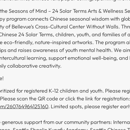
in the Seasons of Mind – 24 Solar Terms Arts & Wellness Ser
rapy program connects Chinese seasonal wisdom with glob
ty of Bellevue’s Cross-Cultural Center Without Walls. Th
Chinese 24 Solar Terms, children, youth, and families of a
e eco-friendly, nature-inspired artworks. The program a
hips and raises awareness of youth mental health. We aim
ntercultural learning, support emotional well-being, and 
​‍‌‍‌‌‌‍ ‍​‍‌‌​ ‌‌‌​​‍‌‌ ‌‍‍ ‌‍‌‌‌ ‍‌​‍‌‌​ ​ ‌​‌​​‍‌‌​ ​ ‌​‌​​‍‌‌​ ​‍​ ​‍​ ‌ ‌‍​ ​ ​​​ ‍‌​ ‌‌​ ‌‌​ ‌‌​ ‌​​ ‌‌‌‍‌‍‌‍‌​​ ​​​‍‌‌​ ​‍​ ​‍​‍‌‌​ ‌‌‌​‌​​‍ ‍‌ ‌​‌‍‌‌‌ ‍​‌ ‌​​ ‌‍​‍‌‍​‌‌ ​ ‌‍‌‌‌‌‌‌‌ ​‍‌‍ ​​ ‌‌‍‍​‌ ‌​‌ ‌​‌ ​​​‍‌‌​ ​ ‌​​‌​‍‌‌​ ​‍‌​‌‍​‍‌‌​ ​‍‌​‌‍‌‍ ​‌‍ ‌‍​ ‌‍​‌‌‍ ​‌‍‍​‌‍ ‌ ​ ‌ ‌​​‍‌‌​ ​ ‌​​‌​ ​ ​ ​ ​ ​ ​ ​ ​‍‌‍‌‍‍‌‌‍‌​​ ‌​ ​‌​ ‌​‌‍‌​​ ‌ ‌‍‌‍​ ​ ​ ​‌​ ​‍​‍ ‌​ ​ ‌‍‌​​ ‌‌​ ‌​​‍ ‌​ ‌​​ ‌‌​ ‌ ‌‍​‌​‍ ‌​ ‍‌‌‍​‌​ ‌‌​ ‌​​‍ ‌​ ​ ​ ​‍‌‍‌‌‌‍‌‌​ ​‍‌‍‌‌‌‍​‌​ ‍​​ ‍‌​ ‌‌‌‍​‌​ ​‍​‍‌‍‌ ‌​‌ ‍‌‌ ​​‌‍‌‌​ ‌‌‍‌‌‌ ‌‍‌‍‌‌‌‍ ‍‌ ‌​​‍‌‍‌ ​​‌‍​‌‌ ‌​‌‍‍​​ ‌‌‍​‍‌‍ ‌‍‌​‌ ‍‌​‍‌‌​ ‌‌‌​​‍‌‌ ‌‍‍ ‌‍‌‌‌ ‍‌​‍‌‌​ ​ ‌​‌​​‍‌‌​ ​ ‌​‌​​‍‌‌​ ​‍​ ​‍‌‍‌‍​ ‌ ‌‍​ ‌‍​‌​ ‌​​ ‌‍​ ‍​​ ​​‌‍‌‍​ ‍​​ ‍‌​ ​‌​‍‌‌​ ​‍​ ​‍​‍‌‌​ ‌‌‌​‌​​‍ ‍‌‍​ ‌‍‍​‌‍‍‌‌‍ ​‌‍‌​‌ ​‍‌‍‌‌‌‍ ‍​‍‌‌​ ‌‌‌​​‍‌‌ ‌‍‍ ‌‍‌‌‌ ‍‌​‍‌‌​ ​ ‌​‌​​‍‌‌​ ​ ‌​‌​​‍‌‌​ ​‍​ ​‍​ ‌ ‌‍​ ​ ​​​ ‍‌​ ‌‌​ ‌‌​ ‌‌​ ‌​​ ‌‌‌‍‌‍‌‍‌​​ ​​​‍‌‌​ ​‍​ ​‍​‍‌‌​ ‌‌‌​‌​​‍ ‍‌ ‌​‌‍‌‌‌ ‍​‌ ‌​​‍​‍‌ ‌
‌​ ​‍​ ​‍‌‍‌​​ ‌​‌‍​ ​ ‍​‌‍​ ​ ​‍‌‍​ ​ ​ ‌‍​‍‌‍​‍​ ‍​​ ​‌​‍‌‌​ ​‍​ ​‍​‍‌‌​ ‌‌‌​‌​​‍ ‍‌ ‌​‌‍‌‌‌ ‍​‌ ‌​​‍​‍‌ ‌
oritized for registered K-12 children and youth. Please re
 Please scan the QR code or click the link for registration:
com/260764964125160
. Limited spots, please register earl
he generous support from our community partners: Interna
ance, Seattle Shaolin Kungfu Academy, Seattle Chinese T