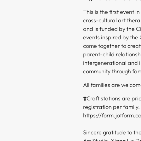
This is the first event 
cross-cultural art the
and is funded by the Ci
events inspired by the 
come together to creat
parent-child relations
intergenerational and i
community through family collaborative creativity.​​​​‌ ‍ ​‍​‍‌‍ ‌ ​‍‌‍‍‌‌‍‌ ‌‍‍‌‌‍ ‍​‍​‍​ ‍‍​‍​‍‌ ​ ‌‍​‌‌‍ ‍‌‍‍‌‌ ‌​‌ ‍‌​‍ ‍‌‍‍‌‌‍ ​‍​‍​‍ ​​‍​‍‌‍‍​‌ ​‍‌‍‌‌‌‍‌‍​‍​‍​ ‍‍​‍​‍‌‍‍​‌ ‌​‌ ‌​‌ ​​​ ‍‍​‍ ​‍ ‌‍ ​‌‍ ‌‍​ ‌‍​‌‌‍ ​‌‍‍​‌‍ ‌ ​ ‌ ‌​​ ‍‍​ ​ ​ ​ ​ ​ ​ ​ ​‍ ‌‍‍‌‌‍ ‍‌ ‌​‌‍‌‌‌‍ ‍‌ ‌​​‍ ‌‍‌‌‌‍‌​‌‍‍‌‌ ‌​​‍ ‌‍ ‌‌‍ ‌‍‌​‌‍‌‌​ ‌‌ ​​‌ ​‍‌‍‌‌‌ ​ ‌‍‌‌‌‍ ‍‌ ‌​‌‍​‌‌ ‌​‌‍‍‌‌‍ ‌‍ ‍​ ‍ ‌‍‍‌‌‍‌​​ ‌​ ​‌​ ‌​‌‍‌​​ ‌ ‌‍‌‍​ ​ ​ ​‌​ ​‍​‍ ‌​ ​ ‌‍‌​​ ‌‌​ ‌​​‍ ‌​ ‌​​ ‌‌​ ‌ ‌‍​‌​‍ ‌​ ‍‌‌‍​‌​ ‌‌​ ‌​​‍ ‌​ ​ ​ ​‍‌‍‌‌‌‍‌‌​ ​‍‌‍‌‌‌‍​‌​ ‍​​ ‍‌​ ‌‌‌‍​‌​ ​‍​ ‍ ‌ ‌​‌ ‍‌‌ ​​‌‍‌‌​ ‌‌‍‌‌‌ ‌‍‌‍‌‌‌‍ ‍‌ ‌​​ ‍ ‌ ​​‌‍​‌‌ ‌​‌‍‍​​ ‌‌‍​‍‌‍ ‌‍‌​‌ ‍‌​‍‌‌​ ‌‌‌​​‍‌‌ ‌‍‍ ‌‍‌‌‌ ‍‌​‍‌‌​ ​ ‌​‌​​‍‌‌​ ​ ‌​‌​​‍‌‌​ ​‍​ ​‍‌‍‌‍​ ‌ ‌‍​ ‌‍​‌​ ‌​​ ‌‍​ ‍​​ ​​‌‍‌‍​ ‍​​ ‍‌​ ​‌​‍‌‌​ ​‍​ ​‍​‍‌‌​ ‌‌‌​‌​​‍ ‍‌‍​ ‌‍‍​‌‍‍‌‌‍ ​‌‍‌​‌ 
All families are welcome!​​​​‌ ‍ ​‍​‍‌‍ ‌ ​‍‌‍‍‌‌‍‌ ‌‍‍‌‌‍ ‍​‍​‍​ ‍‍​‍​‍‌ ​ ‌‍​‌‌‍ ‍‌‍‍‌‌ ‌​‌ ‍‌​‍ ‍‌‍‍‌‌‍ ​‍​‍​‍ ​​‍​‍‌‍‍​‌ ​‍‌‍‌‌‌‍‌‍​‍​‍​ ‍‍​‍​‍‌‍‍​‌ ‌​‌ ‌​‌ ​​​ ‍‍​‍ ​‍ ‌‍ ​‌‍ ‌‍​ ‌‍​‌‌‍ ​‌‍‍​‌‍ ‌ ​ ‌ ‌​​ ‍‍​ ​ ​ ​ ​ ​ ​ ​ ​‍ ‌‍‍‌‌‍ ‍‌ ‌​‌‍‌‌‌‍ ‍‌ ‌​​‍ ‌‍‌‌‌‍‌​‌‍‍‌‌ ‌​​‍ ‌‍ ‌‌‍ ‌‍‌​‌‍‌‌​ ‌‌ ​​‌ ​‍‌‍‌‌‌ ​ ‌‍‌‌‌‍ ‍‌ ‌​‌‍​‌‌ ‌​‌‍‍‌‌‍ ‌‍ ‍​ ‍ ‌‍‍‌‌‍‌​​ ‌​ ​‌​ ‌​‌‍‌​​ ‌ ‌‍‌‍​ ​ ​ ​‌​ ​‍​‍ ‌​ ​ ‌‍‌​​ ‌‌​ ‌​​‍ ‌​ ‌​​ ‌‌​ ‌ ‌‍​‌​‍ ‌​ ‍‌‌‍​‌​ ‌‌​ ‌​​‍ ‌​ ​ ​ ​‍‌‍‌‌‌‍‌‌​ ​‍‌‍‌‌‌‍​‌​ ‍​​ ‍‌​ ‌‌‌‍​‌​ ​‍​ ‍ ‌ ‌​‌ ‍‌‌ ​​‌‍‌‌​ ‌‌‍‌‌‌ ‌‍‌‍‌‌‌‍ ‍‌ ‌​​ ‍ ‌ ​​‌‍​‌‌ ‌​‌‍‍​​ ‌‌‍​‍‌‍ ‌‍‌​‌ ‍‌​‍‌‌​ ‌‌‌​​‍‌‌ ‌‍‍ ‌‍‌‌‌ ‍‌​‍‌‌​ ​ ‌​‌​​‍‌‌​ ​ ‌​‌​​‍‌‌​ ​‍​ ​‍​ ‌‌‌‍‌​​ ‌‌​ ‌ ​ ‌​‌‍​‌​ ‌ ‌‍​‍‌‍​‍‌‍​‍‌‍‌‌‌‍​‍​‍‌‌​ ​‍​ ​‍​‍‌‌​ ‌‌‌​‌​​‍ ‍‌‍​ ‌‍‍​‌‍‍‌‌‍ ​‌‍‌​‌ ​‍‌‍‌‌‌‍ ‍​‍‌‌​ ‌‌‌​​‍‌‌ ‌‍‍ ‌‍‌‌‌ ‍‌​‍‌‌​ ​ ‌​‌​​‍‌‌​ ​ ‌​‌​​‍‌‌​ ​‍​ ​‍‌‍‌​​ ‌​‌‍​ ​ ‍​‌‍​ ​ ​‍‌‍​ ​ ​ ‌‍​‍‌‍​‍​ ‍​​ ​‌​‍‌‌​ ​‍​ ​‍​‍‌‌​ ‌‌‌​‌​​‍ ‍‌ ‌​‌‍‌‌‌ ‍​‌ ‌​​ ‌‍​‍‌‍​‌‌ ​ ‌‍‌‌‌‌‌‌‌ ​‍‌‍ ​​ ‌‌‍‍​‌ ‌​‌ ‌​‌ ​​​‍‌‌​ ​ ‌​​‌​‍‌‌​ ​‍‌​‌‍​‍‌‌​ ​‍‌​‌‍‌‍ ​‌‍ ‌‍​ ‌‍​‌‌‍ ​‌‍‍​‌‍ ‌ ​ ‌ ‌​​‍‌‌​ ​ ‌​​‌​ ​ ​ ​ ​ ​ ​ ​ ​‍‌‍‌‍‍‌‌‍‌​​ ‌​ ​‌​ ‌​‌‍‌​​ ‌ ‌‍‌‍​ ​ ​ ​‌​ ​‍​‍ ‌​ ​ ‌‍‌​​ ‌‌​ ‌​​‍ ‌​ ‌​​ ‌‌​ ‌ ‌‍​‌​‍ ‌​ ‍‌‌‍​‌​ ‌‌​ ‌​​‍ ‌​ ​ ​ ​‍‌‍‌‌‌‍‌‌​ ​‍‌‍‌‌‌‍​‌​ ‍​​ ‍‌​ ‌‌‌‍​‌​ ​‍​‍‌‍‌ ‌​‌ ‍‌‌ ​​‌‍‌‌​ ‌‌‍‌‌‌ ‌‍‌‍‌‌‌‍ ‍‌ ‌​​‍‌‍‌ ​​‌‍​‌‌ ‌​‌‍‍​​ ‌‌‍​‍‌‍ ‌‍‌​‌ ‍‌​‍‌‌​ ‌‌‌​​‍‌‌ ‌‍‍ ‌‍‌‌‌ ‍‌​‍‌‌​ ​ ‌​‌​​‍‌‌​ ​ ‌​‌​​‍‌‌​ ​‍​ ​‍​ ‌‌‌‍‌​​ ‌‌​ ‌ ​ ‌​‌‍​‌​ ‌ ‌‍​‍‌‍​‍‌‍​‍‌‍‌‌‌‍​‍​‍‌‌​ ​‍​ ​‍​‍‌‌​ ‌‌‌​‌​​‍ ‍‌‍​ ‌‍‍​‌‍‍‌‌‍ ​‌‍‌​‌ ​‍‌‍‌‌‌‍ ‍​‍‌‌​ ‌‌‌​​‍‌‌ ‌‍‍ ‌‍‌‌‌ ‍‌​‍‌‌​ ​ ‌​‌​​‍‌‌​ ​ ‌​‌​​‍‌
❣️Craft stations are pri
registration per family.
https://form.jotform.
Sincere gratitude to t
Art Studio, Xiang He D