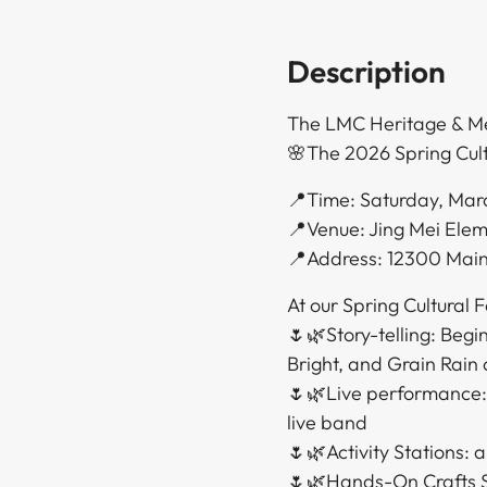
Description
The LMC Heritage & Me
🌸The 2026 Spring Cultural Fair of the Chinese 24 Solar Terms🌸​​​​‌ ‍ ​‍​‍‌‍ ‌ ​‍‌‍‍‌‌‍‌ ‌‍‍‌‌‍ ‍​‍​‍​ ‍‍​‍​‍‌ ​ ‌‍​‌‌‍ ‍‌‍‍‌‌ ‌​‌ ‍‌​‍ ‍‌‍‍‌‌‍ ​‍​‍​‍ ​​‍​‍‌‍‍​‌ ​‍‌‍‌‌‌‍‌‍​‍​‍​ ‍‍​‍​‍‌‍‍​‌ ‌​‌ ‌​‌ ​​​ ‍‍​‍ ​‍ ‌‍ ​‌‍ ‌‍​ ‌‍​‌‌‍ ​‌‍‍​‌‍ ‌ ​ ‌ ‌​​ ‍‍​ ​ ​ ​ ​ ​ ​ ​ ​‍ ‌‍‍‌‌‍ ‍‌ ‌​‌‍‌‌‌‍ ‍‌ ‌​​‍ ‌‍‌‌‌‍‌​‌‍‍‌‌ ‌​​‍ ‌‍ ‌‌‍ ‌‍‌​‌‍‌‌​ ‌‌ ​​‌ ​‍‌‍‌‌‌ ​ ‌‍‌‌‌‍ ‍‌ ‌​‌‍​‌‌ ‌​‌‍‍‌‌‍ ‌‍ ‍​ ‍ ‌‍‍‌‌‍‌​​ ‌​ ​‌​ ‌​‌‍‌​​ ‌ ‌‍‌‍​ ​ ​ ​‌​ ​‍​‍ ‌​ ​ ‌‍‌​​ ‌‌​ ‌​​‍ ‌​ ‌​​ ‌‌​ ‌ ‌‍​‌​‍ ‌​ ‍‌‌‍​‌​ ‌‌​ ‌​​‍ ‌​ ​ ​ ​‍‌‍‌‌‌‍‌‌​ ​‍‌‍‌‌‌‍​‌​ ‍​​ ‍‌​ ‌‌‌‍​‌​ ​‍​ ‍ ‌ ‌​‌ ‍‌‌ ​​‌‍‌‌​ ‌‌‍‌‌‌ ‌‍‌‍‌‌‌‍ ‍‌ ‌​​ ‍ ‌ ​​‌‍​‌‌ ‌​‌
📍Time: Saturday, Mar
📍Venue: Jing Mei Elem
📍Address: 12300 Main St, Bellevue, WA 98005​​​​‌ ‍ ​‍​‍‌‍ ‌ ​‍‌‍‍‌‌‍‌ ‌‍‍‌‌‍ ‍​‍​‍​ ‍‍​‍​‍‌ ​ ‌‍​‌‌‍ ‍‌‍‍‌‌ ‌​‌ ‍‌​‍ ‍‌‍‍‌‌‍ ​‍​‍​‍ ​​‍​‍‌‍‍​‌ ​‍‌‍‌‌‌‍‌‍​‍​‍​ ‍‍​‍​‍‌‍‍​‌ ‌​‌ ‌​‌ ​​​ ‍‍​‍ ​‍ ‌‍ ​‌‍ ‌‍​ ‌‍​‌‌‍ ​‌‍‍​‌‍ ‌ ​ ‌ ‌​​ ‍‍​ ​ ​ ​ ​ ​ ​ ​ ​‍ ‌‍‍‌‌‍ ‍‌ ‌​‌‍‌‌‌‍ ‍‌ ‌​​‍ ‌‍‌‌‌‍‌​‌‍‍‌‌ ‌​​‍ ‌‍ ‌‌‍ ‌‍‌​‌‍‌‌​ ‌‌ ​​‌ ​‍‌‍‌‌‌ ​ ‌‍‌‌‌‍ ‍‌ ‌​‌‍​‌‌ ‌​‌‍‍‌‌‍ ‌‍ ‍​ ‍ ‌‍‍‌‌‍‌​​ ‌​ ​‌​ ‌​‌‍‌​​ ‌ ‌‍‌‍​ ​ ​ ​‌​ ​‍​‍ ‌​ ​ ‌‍‌​​ ‌‌​ ‌​​‍ ‌​ ‌​​ ‌‌​ ‌ ‌‍​‌​‍ ‌​ ‍‌‌‍​‌​ ‌‌​ ‌​​‍ ‌​ ​ ​ ​‍‌‍‌‌‌‍‌‌​ ​‍‌‍‌‌‌‍​‌​ ‍​​ ‍‌​ ‌‌‌‍​‌​ ​‍​ ‍ ‌ ‌​‌ ‍‌‌ ​​‌‍‌‌​ ‌‌‍‌‌‌ ‌‍‌‍‌‌‌‍ ‍‌ ‌​​ ‍ ‌ ​​‌‍​‌‌ ‌​‌‍‍​​ ‌‌‍​‍‌‍ ‌‍‌​‌ ‍‌​‍‌‌​ ‌‌‌​​‍‌‌ ‌‍‍ ‌‍‌‌‌ ‍‌​‍‌‌​ ​ ‌​‌​​‍‌‌​ ​ ‌​‌​​‍‌‌​ ​‍​ ​‍‌‍‌​​ ​ ​ ​‍​ ‍‌​ ‌​‌‍​‌‌‍‌​​ ‌​​ ‍‌​ ‍‌​ ​​​ ​ ​‍‌‌​ ​‍​ ​‍​‍‌‌​ ‌‌‌​‌​​‍ ‍‌‍​ ‌‍‍​‌‍‍‌‌‍ ​‌‍‌​‌ ​‍‌‍‌‌‌‍ ‍​‍‌‌​ ‌‌‌​​‍‌‌ ‌‍‍ ‌‍‌‌‌ ‍‌​‍‌‌​ ​ ‌
At our Spring Cultural Fa
🌷🌿Story-telling: Begi
Bright, and Grain Rain 
🌷🌿Live performance: 
live band
🌷🌿Activity Stations: 
🌷🌿Hands-On Crafts Stations: kite, Chinese fan, paper cutting, sparkling firework flower​​​​‌ ‍ ​‍​‍‌‍ ‌ ​‍‌‍‍‌‌‍‌ ‌‍‍‌‌‍ ‍​‍​‍​ ‍‍​‍​‍‌ ​ ‌‍​‌‌‍ ‍‌‍‍‌‌ ‌​‌ ‍‌​‍ ‍‌‍‍‌‌‍ ​‍​‍​‍ ​​‍​‍‌‍‍​‌ ​‍‌‍‌‌‌‍‌‍​‍​‍​ ‍‍​‍​‍‌‍‍​‌ ‌​‌ ‌​‌ ​​​ ‍‍​‍ ​‍ ‌‍ ​‌‍ ‌‍​ ‌‍​‌‌‍ ​‌‍‍​‌‍ ‌ ​ ‌ ‌​​ ‍‍​ ​ ​ ​ ​ ​ ​ ​ ​‍ ‌‍‍‌‌‍ ‍‌ ‌​‌‍‌‌‌‍ ‍‌ ‌​​‍ ‌‍‌‌‌‍‌​‌‍‍‌‌ ‌​​‍ ‌‍ ‌‌‍ ‌‍‌​‌‍‌‌​ ‌‌ ​​‌ ​‍‌‍‌‌‌ ​ ‌‍‌‌‌‍ ‍‌ ‌​‌‍​‌‌ ‌​‌‍‍‌‌‍ ‌‍ ‍​ ‍ ‌‍‍‌‌‍‌​​ ‌​ ​‌​ ‌​‌‍‌​​ ‌ ‌‍‌‍