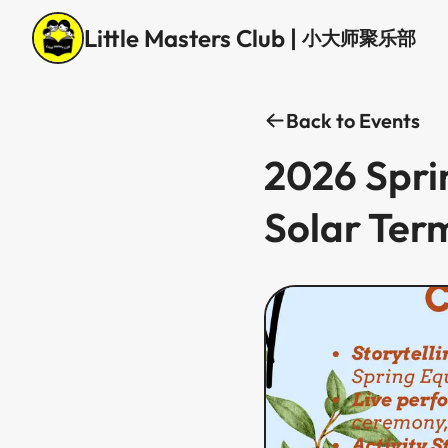
Little Masters Club
|
小大师聚乐部
Back to Events
2026 Sprin
Solar Terms​​​​‌ ‍ ​‍​‍‌‍ ‌ ​‍‌‍‍‌‌‍‌ ‌‍‍‌‌‍ ‍​‍​‍​ ‍‍​‍​‍‌ ​ ‌‍​‌‌‍ ‍‌‍‍‌‌ ‌​‌ ‍‌​‍ ‍‌‍‍‌‌‍ ​‍​‍​‍ ​​‍​‍‌‍‍​‌ ​‍‌‍‌‌‌‍‌‍​‍​‍​ ‍‍​‍​‍‌‍‍​‌ ‌​‌ ‌​‌ ​​​ ‍‍​‍ ​‍ ‌‍ ​‌‍ ‌‍​ ‌‍​‌‌‍ ​‌‍‍​‌‍ ‌ ​ ‌ ‌​​ ‍‍​ ​ ​ ​ ​ ​ ​ ​ ​‍ ‌‍‍‌‌‍ ‍‌ ‌​‌‍‌‌‌‍ ‍‌ ‌​​‍ ‌‍‌‌‌‍‌​‌‍‍‌‌ ‌​​‍ ‌‍ ‌‌‍ ‌‍‌​‌‍‌‌​ ‌‌ ​​‌ ​‍‌‍‌‌‌ ​ ‌‍‌‌‌‍ ‍‌ ‌​‌‍​‌‌ ‌​‌‍‍‌‌‍ ‌‍ ‍​ ‍ ‌‍‍‌‌‍‌​​ ‌​ ​‌​ ‌​‌‍‌​​ ‌ ‌‍‌‍​ ​ ​ ​‌​ ​‍​‍ ‌​ ​ ‌‍‌​​ ‌‌​ ‌​​‍ ‌​ ‌​​ ‌‌​ ‌ ‌‍​‌​‍ ‌​ ‍‌‌‍​‌​ ‌‌​ ‌​​‍ ‌​ ​ ​ ​‍‌‍‌‌‌‍‌‌​ ​‍‌‍‌‌‌‍​‌​ ‍​​ ‍‌​ ‌‌‌‍​‌​ ​‍​ ‍ ‌ ‌​‌ ‍‌‌ ​​‌‍‌‌​ ‌‌‍‌‌‌ ‌‍‌‍‌‌‌‍ ‍‌ ‌​​ ‍ ‌ ​​‌‍​‌‌ ‌​‌‍‍​​ ‌‌ ‌​‌‍‍‌‌ ‌​‌‍ ​‌‍‌‌​ ‌‍​‍‌‍​‌‌ ​ ‌‍‌‌‌‌‌‌‌ ​‍‌‍ ​​ ‌‌‍‍​‌ ‌​‌ ‌​‌ ​​​‍‌‌​ ​ ‌​​‌​‍‌‌​ ​‍‌​‌‍​‍‌‌​ ​‍‌​‌‍‌‍ ​‌‍ ‌‍​ ‌‍​‌‌‍ ​‌‍‍​‌‍ ‌ ​ ‌ ‌​​‍‌‌​ ​ ‌​​‌​ ​ ​ ​ ​ ​ ​ ​ ​‍‌‍‌‍‍‌‌‍‌​​ ‌​ ​‌​ ‌​‌‍‌​​ ‌ ‌‍‌‍​ ​ ​ ​‌​ ​‍​‍ ‌​ ​ ‌‍‌​​ ‌‌​ ‌​​‍ ‌​ ‌​​ ‌‌​ ‌ ‌‍​‌​‍ ‌​ ‍‌‌‍​‌​ ‌‌​ ‌​​‍ ‌