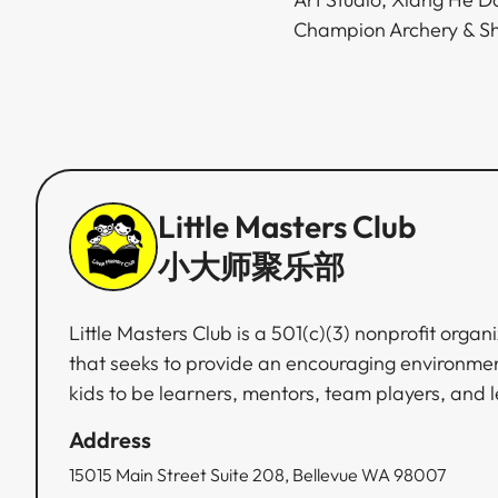
Champion Archery & Shooting Club, and Seattle Asian American Dance Association.❤️​​​​‌ ‍ ​‍​‍‌‍ ‌ ​‍‌‍‍‌‌‍‌ ‌‍‍‌‌‍ ‍​‍​‍​ ‍‍​‍​‍‌ ​ ‌‍​‌‌‍ ‍‌‍‍‌‌ ‌​‌ ‍‌​‍ ‍‌‍‍‌‌‍ ​‍​‍​‍ ​​‍​‍‌‍‍​‌ ​‍‌‍‌‌‌‍‌‍​‍​‍​ ‍‍​‍​‍‌‍‍​‌ ‌​‌ ‌​‌ ​​​ ‍‍​‍ ​‍ ‌‍ ​‌‍ ‌‍​ ‌‍​‌‌‍ ​‌‍‍​‌‍ ‌ ​ ‌ ‌​​ ‍‍​ ​ ​ ​ ​ ​ ​ ​ ​‍ ‌‍‍‌‌‍ ‍‌ ‌​‌‍‌‌‌‍ ‍‌ ‌​​‍ ‌‍‌‌‌‍‌​‌‍‍‌‌ ‌​​‍ ‌‍ ‌‌‍ ‌‍‌​‌‍‌‌​ ‌‌ ​​‌ ​‍‌‍‌‌‌ ​ ‌‍‌‌‌‍ ‍‌ ‌​‌‍​‌‌ ‌​‌‍‍‌‌‍ ‌‍ ‍​ ‍ ‌‍‍‌‌‍‌​​ ‌​ ​‌​ ‌​‌‍‌​​ ‌ ‌‍‌‍​ ​ ​ ​‌​ ​‍​‍ ‌​ ​ ‌‍
Little Masters Club
小大师聚乐部
Little Masters Club is a 501(c)(3) nonprofit organ
that seeks to provide an encouraging environmen
kids to be learners, mentors, team players, and 
Address
15015 Main Street Suite 208, Bellevue WA 98007