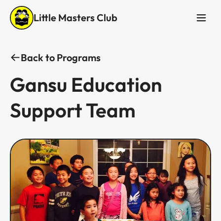
Little Masters Club
Back to Programs
Gansu Education
Support Team​​​​‌ ‍ ​‍​‍‌‍ ‌ ​‍‌‍‍‌‌‍‌ ‌‍‍‌‌‍ ‍​‍​‍​ ‍‍​‍​‍‌ ​ ‌‍​‌‌‍ ‍‌‍‍‌‌ ‌​‌ ‍‌​‍ ‍‌‍‍‌‌‍ ​‍​‍​‍ ​​‍​‍‌‍‍​‌ ​‍‌‍‌‌‌‍‌‍​‍​‍​ ‍‍​‍​‍‌‍‍​‌ ‌​‌ ‌​‌ ​​​ ‍‍​‍ ​‍ ‌‍ ​‌‍ ‌‍​ ‌‍​‌‌‍ ​‌‍‍​‌‍ ‌ ​ ‌ ‌​​ ‍‍​ ​ ​ ​ ​ ​ ​ ​ ​‍ ‌‍‍‌‌‍ ‍‌ ‌​‌‍‌‌‌‍ ‍‌ ‌​​‍ ‌‍‌‌‌‍‌​‌‍‍‌‌ ‌​​‍ ‌‍ ‌‌‍ ‌‍‌​‌‍‌‌​ ‌‌ ​​‌ ​‍‌‍‌‌‌ ​ ‌‍‌‌‌‍ ‍‌ ‌​‌‍​‌‌ ‌​‌‍‍‌‌‍ ‌‍ ‍​ ‍ ‌‍‍‌‌‍‌​​ ‌​ ​‍‌‍​‌‌‍​ ​ ‌‍‌‍​‌‌‍​ ‌‍‌‌​ ‌​​‍ ‌​ ‌ ​ ‍‌‌‍‌‌​ ‌​​‍ ‌​ ‌​​ ‌ ​ ‌​​ ‍​​‍ ‌​ ‍‌​ ‌‍​ ​ ​ ​ ​‍ ‌‌‍‌‍​ ‍‌‌‍​ ​ ​​​ ‌‌​ ​‌‌‍‌‌‌‍​ ‌‍​‌​ ‍‌‌‍‌‌​ ‍​​ ‍ ‌ ‌​‌ ‍‌‌ ​​‌‍‌‌​ ‌‌ ​​‌ ​‍‌‍ ‌‍‌ ‌ ​‍‌‍​‌‌‍ ‌​ ‍ ‌ ​​‌‍​‌‌ ‌​‌‍‍​​ ‌‌ ‌​‌‍‍‌‌ ‌​‌‍ ​‌‍‌‌​ ‌‍​‍‌‍​‌‌ ​ ‌‍‌‌‌‌‌‌‌ ​‍‌‍ ​​ ‌‌‍‍​‌ ‌​‌ ‌​‌ ​​​‍‌‌​ ​ ‌​​‌​‍‌‌​ ​‍‌​‌‍​‍‌‌​ ​‍‌​‌‍‌‍ ​‌‍ ‌‍​ ‌‍​‌‌‍ ​‌‍‍​‌‍ ‌ ​ ‌ ‌​​‍‌‌​ ​ ‌​​‌​ ​ ​ ​ ​ ​ ​ ​ ​‍‌‍‌‍‍‌‌‍‌​​ ‌​ ​‍‌‍​‌‌‍​ ​ ‌‍‌‍​‌‌‍​ ‌‍‌‌​ ‌​​‍ ‌​ ‌ ​ ‍‌‌‍‌‌​ ‌​​‍ ‌​ ‌​​ ‌ ​ ‌​​ ‍​​‍ ‌​ ‍‌​ ‌‍​ ​ ​ ​ ​‍ ‌‌‍‌‍​ ‍‌‌‍​ ​ ​​​ ‌‌​ ​‌‌‍‌‌‌‍​ ‌‍​‌​ ‍‌‌‍‌‌​ ‍​​‍‌‍‌ ‌​‌ ‍‌‌ ​​‌‍‌‌​ ‌‌ ​​‌ ​‍‌‍ ‌‍‌ ‌ ​‍‌‍​‌‌‍ ‌​‍‌‍‌ ​​‌‍​‌‌ ‌​‌‍‍​​ ‌‌ ‌​‌‍‍‌‌ ‌​‌‍ ​‌‍‌‌​‍​‍‌ ‌