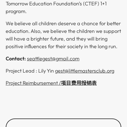
Tomorrow Education Foundation’s (CTEF) 1+1
program.​​​​‌ ‍ ​‍​‍‌‍ ‌ ​‍‌‍‍‌‌‍‌ ‌‍‍‌‌‍ ‍​‍​‍​ ‍‍​‍​‍‌ ​ ‌‍​‌‌‍ ‍‌‍‍‌‌ ‌​‌ ‍‌​‍ ‍‌‍‍‌‌‍ ​‍​‍​‍ ​​‍​‍‌‍‍​‌ ​‍‌‍‌‌‌‍‌‍​‍​‍​ ‍‍​‍​‍‌‍‍​‌ ‌​‌ ‌​‌ ​​​ ‍‍​‍ ​‍ ‌‍ ​‌‍ ‌‍​ ‌‍​‌‌‍ ​‌‍‍​‌‍ ‌ ​ ‌ ‌​​ ‍‍​ ​ ​ ​ ​ ​ ​ ​ ​‍ ‌‍‍‌‌‍ ‍‌ ‌​‌‍‌‌‌‍ ‍‌ ‌​​‍ ‌‍‌‌‌‍‌​‌‍‍‌‌ ‌​​‍ ‌‍ ‌‌‍ ‌‍‌​‌‍‌‌​ ‌‌ ​​‌ ​‍‌‍‌‌‌ ​ ‌‍‌‌‌‍ ‍‌ ‌​‌‍​‌‌ ‌​‌‍‍‌‌‍ ‌‍ ‍​ ‍ ‌‍‍‌‌‍‌​​ ‌​ ​‍‌‍​‌‌‍​ ​ ‌‍‌‍​‌‌‍​ ‌‍‌‌​ ‌​​‍ ‌​ ‌ ​ ‍‌‌‍‌‌​ ‌​​‍ ‌​ ‌​​ ‌ ​ ‌​​ ‍​​‍ ‌​ ‍‌​ ‌‍​ ​ ​ ​ ​‍ ‌‌‍‌‍​ ‍‌‌‍​ ​ ​​​ ‌‌​ ​‌‌‍‌‌‌‍​ ‌‍​‌​ ‍‌‌‍‌‌​ ‍​​ ‍ ‌ ‌​‌ ‍‌‌ ​​‌‍‌‌​ ‌‌ ​​‌ ​‍‌‍ ‌‍‌ ‌ ​‍‌‍​‌‌‍ ‌​ ‍ ‌ ​​‌‍​‌‌ ‌​‌‍‍​​ ‌‌‍​‍‌‍ ‌‍‌​‌ ‍‌​‍‌‌​ ‌‌‌​​‍‌‌ ‌‍‍ ‌‍‌‌‌ ‍‌​‍‌‌​ ​ ‌​‌​​‍‌‌​ ​ ‌​‌​​‍‌‌​ ​‍​ ​‍​ ​‌​ ‌ ​ ​‌​ ‌‌​ ​​​ ‌‌​ ‍​‌‍​‍‌‍‌‍​ ‍‌​ ​​​ ​‌​‍‌‌​ ​‍​ ​‍​‍‌‌​ ‌‌‌​‌​​‍ ‍‌‍​ ‌‍‍​‌‍‍‌‌‍ ​‌‍‌​‌ ​‍‌‍‌‌‌‍ ‍​‍‌‌​ ‌‌‌​​‍‌‌ ‌‍‍ ‌‍‌‌‌ ‍‌​‍‌‌​ ​ ‌​‌​​‍‌‌​ ​ ‌​‌​​‍‌‌​ ​‍​ ​‍‌‍‌‍‌‍​‌​ ‌​‌‍​‌​ ‍‌‌‍​‌​ ‍‌​ ‍‌​ ‌‍‌‍‌‌‌‍​‍​ ​‍​ ​​​‍‌‌​ ​‍​ ​‍​‍‌‌​ ‌‌‌​‌​​‍ ‍‌ ‌​‌‍‌‌‌ ‍​‌ ‌​​ ‌‍​‍‌‍​‌‌ ​ ‌‍‌‌‌‌‌‌‌ ​‍‌‍ ​​ ‌‌‍‍​‌ ‌​‌ ‌​‌ ​​​‍‌‌​ ​ ‌​​‌​‍‌‌​ ​‍‌​‌‍​‍‌‌​ ​‍‌​‌‍‌‍ ​‌‍ ‌‍​ ‌‍​‌‌‍ ​‌‍‍​‌‍ ‌ ​ ‌ ‌​​‍‌‌​ ​ ‌​​‌​ ​ ​ ​ ​ ​ ​ ​ ​‍‌‍‌‍‍‌‌‍‌​​ ‌​ ​‍‌‍​‌‌‍​ ​ ‌‍‌‍​‌‌‍​ ‌‍‌‌​ ‌​​‍ ‌​ ‌ ​ ‍‌‌‍‌‌​ ‌​​‍ ‌​ ‌​​ ‌ ​ ‌​​ ‍​​‍ ‌​ ‍‌​ ‌‍​ ​ ​ ​ ​‍ ‌‌‍‌‍​ ‍‌‌‍​ ​ ​​​ ‌‌​ ​‌‌‍‌‌‌‍​ ‌‍​‌​ ‍‌‌‍‌‌​ ‍​​‍‌‍‌ ‌​‌ ‍‌‌ ​​‌‍‌‌​ ‌‌ ​​‌ ​‍‌‍ ‌‍‌ ‌ ​‍‌‍​‌‌‍ ‌​‍‌‍‌ ​​‌‍​‌‌ ‌​‌‍‍​​ ‌‌‍​‍‌‍ ‌‍‌​‌ ‍‌​‍‌‌​ ‌‌‌​​‍‌‌ ‌‍‍ ‌‍‌‌‌ ‍‌​‍‌‌​ ​ ‌​‌​​‍‌‌​ ​ ‌​‌​​‍‌‌​ ​‍​ ​‍​ ​‌​ ‌ ​ ​‌​ ‌‌​ ​​​ ‌‌​ ‍​‌‍​‍‌‍‌‍​ ‍‌​ ​​​ ​‌​‍‌‌​ ​‍​ ​‍​‍‌‌​ ‌‌‌​‌​​‍ ‍‌‍​ ‌‍‍​‌‍‍‌‌‍ ​‌‍‌​‌ ​‍‌‍‌‌‌‍ ‍​‍‌‌​ ‌‌‌​​‍‌‌ ‌‍‍ ‌‍‌‌‌ ‍‌​‍‌‌​ ​ ‌​‌​​‍‌‌​ ​ ‌​‌​​‍‌‌​ ​‍​ ​‍‌‍‌‍‌‍​‌​ ‌​‌‍​‌​ ‍‌‌‍​‌​ ‍‌​ ‍‌​ ‌‍‌‍‌‌‌‍​‍​ ​‍​ ​​​‍‌‌​ ​‍​ ​‍​‍‌‌​ ‌‌‌​‌​​‍ ‍‌ ‌​‌‍‌‌‌ ‍​‌ ‌​​‍​‍‌ ‌
We believe all children deserve a chance for better
education. Also, we believe the children we support
will have a brighter future, and they will bring
positive inﬂuences for their society in the long run.​​​​‌ ‍ ​‍​‍‌‍ ‌ ​‍‌‍‍‌‌‍‌ ‌‍‍‌‌‍ ‍​‍​‍​ ‍‍​‍​‍‌ ​ ‌‍​‌‌‍ ‍‌‍‍‌‌ ‌​‌ ‍‌​‍ ‍‌‍‍‌‌‍ ​‍​‍​‍ ​​‍​‍‌‍‍​‌ ​‍‌‍‌‌‌‍‌‍​‍​‍​ ‍‍​‍​‍‌‍‍​‌ ‌​‌ ‌​‌ ​​​ ‍‍​‍ ​‍ ‌‍ ​‌‍ ‌‍​ ‌‍​‌‌‍ ​‌‍‍​‌‍ ‌ ​ ‌ ‌​​ ‍‍​ ​ ​ ​ ​ ​ ​ ​ ​‍ ‌‍‍‌‌‍ ‍‌ ‌​‌‍‌‌‌‍ ‍‌ ‌​​‍ ‌‍‌‌‌‍‌​‌‍‍‌‌ ‌​​‍ ‌‍ ‌‌‍ ‌‍‌​‌‍‌‌​ ‌‌ ​​‌ ​‍‌‍‌‌‌ ​ ‌‍‌‌‌‍ ‍‌ ‌​‌‍​‌‌ ‌​‌‍‍‌‌‍ ‌‍ ‍​ ‍ ‌‍‍‌‌‍‌​​ ‌​ ​‍‌‍​‌‌‍​ ​ ‌‍‌‍​‌‌‍​ ‌‍‌‌​ ‌​​‍ ‌​ ‌ ​ ‍‌‌‍‌‌​ ‌​​‍ ‌​ ‌​​ ‌ ​ ‌​​ ‍​​‍ ‌​ ‍‌​ ‌‍​ ​ ​ ​ ​‍ ‌‌‍‌‍​ ‍‌‌‍​ ​ ​​​ ‌‌​ ​‌‌‍‌‌‌‍​ ‌‍​‌​ ‍‌‌‍‌‌​ ‍​​ ‍ ‌ ‌​‌ ‍‌‌ ​​‌‍‌‌​ ‌‌ ​​‌ ​‍‌‍ ‌‍‌ ‌ ​‍‌‍​‌‌‍ ‌​ ‍ ‌ ​​‌‍​‌‌ ‌​‌‍‍​​ ‌‌‍​‍‌‍ ‌‍‌​‌ ‍‌​‍‌‌​ ‌‌‌​​‍‌‌ ‌‍‍ ‌‍‌‌‌ ‍‌​‍‌‌​ ​ ‌​‌​​‍‌‌​ ​ ‌​‌​​‍‌‌​ ​‍​ ​‍‌‍​‌​ ​‍​ ‌‍‌‍‌​​ ‌‍​ ‌ ​ ‌‌​ ‌‌​ ​‌‌‍​‍‌‍‌‌‌‍​‌​‍‌‌​ ​‍​ ​‍​‍‌‌​ ‌‌‌​‌​​‍ ‍‌‍​ ‌‍‍​‌‍‍‌‌‍ ​‌‍‌​‌ ​‍‌‍‌‌‌‍ ‍​‍‌‌​ ‌‌‌​​‍‌‌ ‌‍‍ ‌‍‌‌‌ ‍‌​‍‌‌​ ​ ‌​‌​​‍‌‌​ ​ ‌​‌​​‍‌‌​ ​‍​ ​‍​ ‌‌​ ‍​‌‍‌‌​ ​‌​ ​ ‌‍‌​​ ‌​​ ‍‌​ ​‌‌‍​‌​ ‌‌‌‍‌‍​ ​​​‍‌‌​ ​‍​ ​‍​‍‌‌​ ‌‌‌​‌​​‍ ‍‌ ‌​‌‍‌‌‌ ‍​‌ ‌​​ ‌‍​‍‌‍​‌‌ ​ ‌‍‌‌‌‌‌‌‌ ​‍‌‍ ​​ ‌‌‍‍​‌ ‌​‌ ‌​‌ ​​​‍‌‌​ ​ ‌​​‌​‍‌‌​ ​‍‌​‌‍​‍‌‌​ ​‍‌​‌‍‌‍ ​‌‍ ‌‍​ ‌‍​‌‌‍ ​‌‍‍​‌‍ ‌ ​ ‌ ‌​​‍‌‌​ ​ ‌​​‌​ ​ ​ ​ ​ ​ ​ ​ ​‍‌‍‌‍‍‌‌‍‌​​ ‌​ ​‍‌‍​‌‌‍​ ​ ‌‍‌‍​‌‌‍​ ‌‍‌‌​ ‌​​‍ ‌​ ‌ ​ ‍‌‌‍‌‌​ ‌​​‍ ‌​ ‌​​ ‌ ​ ‌​​ ‍​​‍ ‌​ ‍‌​ ‌‍​ ​ ​ ​ ​‍ ‌‌‍‌‍​ ‍‌‌‍​ ​ ​​​ ‌‌​ ​‌‌‍‌‌‌‍​ ‌‍​‌​ ‍‌‌‍‌‌​ ‍​​‍‌‍‌ ‌​‌ ‍‌‌ ​​‌‍‌‌​ ‌‌ ​​‌ ​‍‌‍ ‌‍‌ ‌ ​‍‌‍​‌‌‍ ‌​‍‌‍‌ ​​‌‍​‌‌ ‌​‌‍‍​​ ‌‌‍​‍‌‍ ‌‍‌​‌ ‍‌​‍‌‌​ ‌‌‌​​‍‌‌ ‌‍‍ ‌‍‌‌‌ ‍‌​‍‌‌​ ​ ‌​‌​​‍‌‌​ ​ ‌​‌​​‍‌‌​ ​‍​ ​‍‌‍​‌​ ​‍​ ‌‍‌‍‌​​ ‌‍​ ‌ ​ ‌‌​ ‌‌​ ​‌‌‍​‍‌‍‌‌‌‍​‌​‍‌‌​ ​‍​ ​‍​‍‌‌​ ‌‌‌​‌​​‍ ‍‌‍​ ‌‍‍​‌‍‍‌‌‍ ​‌‍‌​‌ ​‍‌‍‌‌‌‍ ‍​‍‌‌​ ‌‌‌​​‍‌‌ ‌‍‍ ‌‍‌‌‌ ‍‌​‍‌‌​ ​ ‌​‌​​‍‌‌​ ​ ‌​‌​​‍‌‌​ ​‍​ ​‍​ ‌‌​ ‍​‌‍‌‌​ ​‌​ ​ ‌‍‌​​ ‌​​ ‍‌​ ​‌‌‍​‌​ ‌‌‌‍‌‍​ ​​​‍‌‌​ ​‍​ ​‍​‍‌‌​ ‌‌‌​‌​​‍ ‍‌ ‌​‌‍‌‌‌ ‍​‌ ‌​​‍​‍‌ ‌
Contact:
​​​​‌ ‍ ​‍​‍‌‍ ‌ ​‍‌‍‍‌‌‍‌ ‌‍‍‌‌‍ ‍​‍​‍​ ‍‍​‍​‍‌ ​ ‌‍​‌‌‍ ‍‌‍‍‌‌ ‌​‌ ‍‌​‍ ‍‌‍‍‌‌‍ ​‍​‍​‍ ​​‍​‍‌‍‍​‌ ​‍‌‍‌‌‌‍‌‍​‍​‍​ ‍‍​‍​‍‌‍‍​‌ ‌​‌ ‌​‌ ​​​ ‍‍​‍ ​‍ ‌‍ ​‌‍ ‌‍​ ‌‍​‌‌‍ ​‌‍‍​‌‍ ‌ ​ ‌ ‌​​ ‍‍​ ​ ​ ​ ​ ​ ​ ​ ​‍ ‌‍‍‌‌‍ ‍‌ ‌​‌‍‌‌‌‍ ‍‌ ‌​​‍ ‌‍‌‌‌‍‌​‌‍‍‌‌ ‌​​‍ ‌‍ ‌‌‍ ‌‍‌​‌‍‌‌​ ‌‌ ​​‌ ​‍‌‍‌‌‌ ​ ‌‍‌‌‌‍ ‍‌ ‌​‌‍​‌‌ ‌​‌‍‍‌‌‍ ‌‍ ‍​ ‍ ‌‍‍‌‌‍‌​​ ‌​ ​‍‌‍​‌‌‍​ ​ ‌‍‌‍​‌‌‍​ ‌‍‌‌​ ‌​​‍ ‌​ ‌ ​ ‍‌‌‍‌‌​ ‌​​‍ ‌​ ‌​​ ‌ ​ ‌​​ ‍​​‍ ‌​ ‍‌​ ‌‍​ ​ ​ ​ ​‍ ‌‌‍‌‍​ ‍‌‌‍​ ​ ​​​ ‌‌​ ​‌‌‍‌‌‌‍​ ‌‍​‌​ ‍‌‌‍‌‌​ ‍​​ ‍ ‌ ‌​‌ ‍‌‌ ​​‌‍‌‌​ ‌‌ ​​‌ ​‍‌‍ ‌‍‌ ‌ ​‍‌‍​‌‌‍ ‌​ ‍ ‌ ​​‌‍​‌‌ ‌​‌‍‍​​ ‌‌‍​‍‌‍ ‌‍‌​‌ ‍‌​‍‌‌​ ‌‌‌​​‍‌‌ ‌‍‍ ‌‍‌‌‌ ‍‌​‍‌‌​ ​ ‌​‌​​‍‌‌​ ​ ‌​‌​​‍‌‌​ ​‍​ ​‍‌‍‌‌‌‍‌‌​ ​‌​ ‍‌​ ‌‍​ ​‍​ ‌ ​ ​ ​ ‌​​ ‌ ​ ​‌​ ​​​‍‌‌​ ​‍​ ​‍​‍‌‌​ ‌‌‌​‌​​‍ ‍‌‍​ ‌‍‍​‌‍‍‌‌‍ ​‌‍‌​‌ ​‍‌‍‌‌‌‍ ‍​‍‌‌​ ‌‌‌​​‍‌‌ ‌‍‍ ‌‍‌‌‌ ‍‌​‍‌‌​ ​ ‌​‌​​‍‌‌​ ​ ‌​‌​​‍‌‌​ ​‍​ ​‍​ ‌​​ ‌‌‌‍​‌‌‍​‍‌‍‌‌‌‍‌‍​ ​​​ ​‍‌‍​‍​ ​ ​ ​‌​ ​‌​ ​‌​‍‌‌​ ​‍​ ​‍​‍‌‌​ ‌‌‌​‌​​‍ ‍‌ ‌​‌‍‌‌‌ ‍​‌ ‌​​ ‌‍​‍‌‍​‌‌ ​ ‌‍‌‌‌‌‌‌‌ ​‍‌‍ ​​ ‌‌‍‍​‌ ‌​‌ ‌​‌ ​​​‍‌‌​ ​ ‌​​‌​‍‌‌​ ​‍‌​‌‍​‍‌‌​ ​‍‌​‌‍‌‍ ​‌‍ ‌‍​ ‌‍​‌‌‍ ​‌‍‍​‌‍ ‌ ​ ‌ ‌​​‍‌‌​ ​ ‌​​‌​ ​ ​ ​ ​ ​ ​ ​ ​‍‌‍‌‍‍‌‌‍‌​​ ‌​ ​‍‌‍​‌‌‍​ ​ ‌‍‌‍​‌‌‍​ ‌‍‌‌​ ‌​​‍ ‌​ ‌ ​ ‍‌‌‍‌‌​ ‌​​‍ ‌​ ‌​​ ‌ ​ ‌​​ ‍​​‍ ‌​ ‍‌​ ‌‍​ ​ ​ ​ ​‍ ‌‌‍‌‍​ ‍‌‌‍​ ​ ​​​ ‌‌​ ​‌‌‍‌‌‌‍​ ‌‍​‌​ ‍‌‌‍‌‌​ ‍​​‍‌‍‌ ‌​‌ ‍‌‌ ​​‌‍‌‌​ ‌‌ ​​‌ ​‍‌‍ ‌‍‌ ‌ ​‍‌‍​‌‌‍ ‌​‍‌‍‌ ​​‌‍​‌‌ ‌​‌‍‍​​ ‌‌‍​‍‌‍ ‌‍‌​‌ ‍‌​‍‌‌​ ‌‌‌​​‍‌‌ ‌‍‍ ‌‍‌‌‌ ‍‌​‍‌‌​ ​ ‌​‌​​‍‌‌​ ​ ‌​‌​​‍‌‌​ ​‍​ ​‍‌‍‌‌‌‍‌‌​ ​‌​ ‍‌​ ‌‍​ ​‍​ ‌ ​ ​ ​ ‌​​ ‌ ​ ​‌​ ​​​‍‌‌​ ​‍​ ​‍​‍‌‌​ ‌‌‌​‌​​‍ ‍‌‍​ ‌‍‍​‌‍‍‌‌‍ ​‌‍‌​‌ ​‍‌‍‌‌‌‍ ‍​‍‌‌​ ‌‌‌​​‍‌‌ ‌‍‍ ‌‍‌‌‌ ‍‌​‍‌‌​ ​ ‌​‌​​‍‌‌​ ​ ‌​‌​​‍‌‌​ ​‍​ ​‍​ ‌​​ ‌‌‌‍​‌‌‍​‍‌‍‌‌‌‍‌‍​ ​​​ ​‍‌‍​‍​ ​ ​ ​‌​ ​‌​ ​‌​‍‌‌​ ​‍​ ​‍​‍‌‌​ ‌‌‌​‌​​‍ ‍‌ ‌​‌‍‌‌‌ ‍​‌ ‌​​‍​‍‌ ‌
seattlegest@gmail.com​​​​‌ ‍ ​‍​‍‌‍ ‌ ​‍‌‍‍‌‌‍‌ ‌‍‍‌‌‍ ‍​‍​‍​ ‍‍​‍​‍‌ ​ ‌‍​‌‌‍ ‍‌‍‍‌‌ ‌​‌ ‍‌​‍ ‍‌‍‍‌‌‍ ​‍​‍​‍ ​​‍​‍‌‍‍​‌ ​‍‌‍‌‌‌‍‌‍​‍​‍​ ‍‍​‍​‍‌‍‍​‌ ‌​‌ ‌​‌ ​​​ ‍‍​‍ ​‍ ‌‍ ​‌‍ ‌‍​ ‌‍​‌‌‍ ​‌‍‍​‌‍ ‌ ​ ‌ ‌​​ ‍‍​ ​ ​ ​ ​ ​ ​ ​ ​‍ ‌‍‍‌‌‍ ‍‌ ‌​‌‍‌‌‌‍ ‍‌ ‌​​‍ ‌‍‌‌‌‍‌​‌‍‍‌‌ ‌​​‍ ‌‍ ‌‌‍ ‌‍‌​‌‍‌‌​ ‌‌ ​​‌ ​‍‌‍‌‌‌ ​ ‌‍‌‌‌‍ ‍‌ ‌​‌‍​‌‌ ‌​‌‍‍‌‌‍ ‌‍ ‍​ ‍ ‌‍‍‌‌‍‌​​ ‌​ ​‍‌‍​‌‌‍​ ​ ‌‍‌‍​‌‌‍​ ‌‍‌‌​ ‌​​‍ ‌​ ‌ ​ ‍‌‌‍‌‌​ ‌​​‍ ‌​ ‌​​ ‌ ​ ‌​​ ‍​​‍ ‌​ ‍‌​ ‌‍​ ​ ​ ​ ​‍ ‌‌‍‌‍​ ‍‌‌‍​ ​ ​​​ ‌‌​ ​‌‌‍‌‌‌‍​ ‌‍​‌​ ‍‌‌‍‌‌​ ‍​​ ‍ ‌ ‌​‌ ‍‌‌ ​​‌‍‌‌​ ‌‌ ​​‌ ​‍‌‍ ‌‍‌ ‌ ​‍‌‍​‌‌‍ ‌​ ‍ ‌ ​​‌‍​‌‌ ‌​‌‍‍​​ ‌‌‍​‍‌‍ ‌‍‌​‌ ‍‌​‍‌‌​ ‌‌‌​​‍‌‌ ‌‍‍ ‌‍‌‌‌ ‍‌​‍‌‌​ ​ ‌​‌​​‍‌‌​ ​ ‌​‌​​‍‌‌​ ​‍​ ​‍‌‍‌‌‌‍‌‌​ ​‌​ ‍‌​ ‌‍​ ​‍​ ‌ ​ ​ ​ ‌​​ ‌ ​ ​‌​ ​​​‍‌‌​ ​‍​ ​‍​‍‌‌​ ‌‌‌​‌​​‍ ‍‌‍​ ‌‍‍​‌‍‍‌‌‍ ​‌‍‌​‌ ​‍‌‍‌‌‌‍ ‍​‍‌‌​ ‌‌‌​​‍‌‌ ‌‍‍ ‌‍‌‌‌ ‍‌​‍‌‌​ ​ ‌​‌​​‍‌‌​ ​ ‌​‌​​‍‌‌​ ​‍​ ​‍​ ‌​​ ‌‌‌‍​‌‌‍​‍‌‍‌‌‌‍‌‍​ ​​​ ​‍‌‍​‍​ ​ ​ ​‌​ ​‌​ ​‍​‍‌‌​ ​‍​ ​‍​‍‌‌​ ‌‌‌​‌​​‍ ‍‌ ‌​‌‍‌‌‌ ‍​‌ ‌​​ ‌‍​‍‌‍​‌‌ ​ ‌‍‌‌‌‌‌‌‌ ​‍‌‍ ​​ ‌‌‍‍​‌ ‌​‌ ‌​‌ ​​​‍‌‌​ ​ ‌​​‌​‍‌‌​ ​‍‌​‌‍​‍‌‌​ ​‍‌​‌‍‌‍ ​‌‍ ‌‍​ ‌‍​‌‌‍ ​‌‍‍​‌‍ ‌ ​ ‌ ‌​​‍‌‌​ ​ ‌​​‌​ ​ ​ ​ ​ ​ ​ ​ ​‍‌‍‌‍‍‌‌‍‌​​ ‌​ ​‍‌‍​‌‌‍​ ​ ‌‍‌‍​‌‌‍​ ‌‍‌‌​ ‌​​‍ ‌​ ‌ ​ ‍‌‌‍‌‌​ ‌​​‍ ‌​ ‌​​ ‌ ​ ‌​​ ‍​​‍ ‌​ ‍‌​ ‌‍​ ​ ​ ​ ​‍ ‌‌‍‌‍​ ‍‌‌‍​ ​ ​​​ ‌‌​ ​‌‌‍‌‌‌‍​ ‌‍​‌​ ‍‌‌‍‌‌​ ‍​​‍‌‍‌ ‌​‌ ‍‌‌ ​​‌‍‌‌​ ‌‌ ​​‌ ​‍‌‍ ‌‍‌ ‌ ​‍‌‍​‌‌‍ ‌​‍‌‍‌ ​​‌‍​‌‌ ‌​‌‍‍​​ ‌‌‍​‍‌‍ ‌‍‌​‌ ‍‌​‍‌‌​ ‌‌‌​​‍‌‌ ‌‍‍ ‌‍‌‌‌ ‍‌​‍‌‌​ ​ ‌​‌​​‍‌‌​ ​ ‌​‌​​‍‌‌​ ​‍​ ​‍‌‍‌‌‌‍‌‌​ ​‌​ ‍‌​ ‌‍​ ​‍​ ‌ ​ ​ ​ ‌​​ ‌ ​ ​‌​ ​​​‍‌‌​ ​‍​ ​‍​‍‌‌​ ‌‌‌​‌​​‍ ‍‌‍​ ‌‍‍​‌‍‍‌‌‍ ​‌‍‌​‌ ​‍‌‍‌‌‌‍ ‍​‍‌‌​ ‌‌‌​​‍‌‌ ‌‍‍ ‌‍‌‌‌ ‍‌​‍‌‌​ ​ ‌​‌​​‍‌‌​ ​ ‌​‌​​‍‌‌​ ​‍​ ​‍​ ‌​​ ‌‌‌‍​‌‌‍​‍‌‍‌‌‌‍‌‍​ ​​​ ​‍‌‍​‍​ ​ ​ ​‌​ ​‌​ ​‍​‍‌‌​ ​‍​ ​‍​‍‌‌​ ‌‌‌​‌​​‍ ‍‌ ‌​‌‍‌‌‌ ‍​‌ ‌​​‍​‍‌ ‌
Project Lead : Lily Yin ​​​​‌ ‍ ​‍​‍‌‍ ‌ ​‍‌‍‍‌‌‍‌ ‌‍‍‌‌‍ ‍​‍​‍​ ‍‍​‍​‍‌ ​ ‌‍​‌‌‍ ‍‌‍‍‌‌ ‌​‌ ‍‌​‍ ‍‌‍‍‌‌‍ ​‍​‍​‍ ​​‍​‍‌‍‍​‌ ​‍‌‍‌‌‌‍‌‍​‍​‍​ ‍‍​‍​‍‌‍‍​‌ ‌​‌ ‌​‌ ​​​ ‍‍​‍ ​‍ ‌‍ ​‌‍ ‌‍​ ‌‍​‌‌‍ ​‌‍‍​‌‍ ‌ ​ ‌ ‌​​ ‍‍​ ​ ​ ​ ​ ​ ​ ​ ​‍ ‌‍‍‌‌‍ ‍‌ ‌​‌‍‌‌‌‍ ‍‌ ‌​​‍ ‌‍‌‌‌‍‌​‌‍‍‌‌ ‌​​‍ ‌‍ ‌‌‍ ‌‍‌​‌‍‌‌​ ‌‌ ​​‌ ​‍‌‍‌‌‌ ​ ‌‍‌‌‌‍ ‍‌ ‌​‌‍​‌‌ ‌​‌‍‍‌‌‍ ‌‍ ‍​ ‍ ‌‍‍‌‌‍‌​​ ‌​ ​‍‌‍​‌‌‍​ ​ ‌‍‌‍​‌‌‍​ ‌‍‌‌​ ‌​​‍ ‌​ ‌ ​ ‍‌‌‍‌‌​ ‌​​‍ ‌​ ‌​​ ‌ ​ ‌​​ ‍​​‍ ‌​ ‍‌​ ‌‍​ ​ ​ ​ ​‍ ‌‌‍‌‍​ ‍‌‌‍​ ​ ​​​ ‌‌​ ​‌‌‍‌‌‌‍​ ‌‍​‌​ ‍‌‌‍‌‌​ ‍​​ ‍ ‌ ‌​‌ ‍‌‌ ​​‌‍‌‌​ ‌‌ ​​‌ ​‍‌‍ ‌‍‌ ‌ ​‍‌‍​‌‌‍ ‌​ ‍ ‌ ​​‌‍​‌‌ ‌​‌‍‍​​ ‌‌‍​‍‌‍ ‌‍‌​‌ ‍‌​‍‌‌​ ‌‌‌​​‍‌‌ ‌‍‍ ‌‍‌‌‌ ‍‌​‍‌‌​ ​ ‌​‌​​‍‌‌​ ​ ‌​‌​​‍‌‌​ ​‍​ ​‍‌‍‌‌‌‍​‌‌‍​‍​ ​‌​ ‍​​ ‌​​ ​‌‌‍‌‌​ ‌ ​ ​ ‌‍​‌‌‍‌‍​‍‌‌​ ​‍​ ​‍​‍‌‌​ ‌‌‌​‌​​‍ ‍‌‍​ ‌‍‍​‌‍‍‌‌‍ ​‌‍‌​‌ ​‍‌‍‌‌‌‍ ‍​‍‌‌​ ‌‌‌​​‍‌‌ ‌‍‍ ‌‍‌‌‌ ‍‌​‍‌‌​ ​ ‌​‌​​‍‌‌​ ​ ‌​‌​​‍‌‌​ ​‍​ ​‍‌‍​‌​ ‍‌‌‍‌‌‌‍​ ​ ‍​​ ‌​​ ​‌‌‍‌‌​ ‍​‌‍​‌​ ‍‌​ ‍‌​ ​​​‍‌‌​ ​‍​ ​‍​‍‌‌​ ‌‌‌​‌​​‍ ‍‌ ‌​‌‍‌‌‌ ‍​‌ ‌​​ ‌‍​‍‌‍​‌‌ ​ ‌‍‌‌‌‌‌‌‌ ​‍‌‍ ​​ ‌‌‍‍​‌ ‌​‌ ‌​‌ ​​​‍‌‌​ ​ ‌​​‌​‍‌‌​ ​‍‌​‌‍​‍‌‌​ ​‍‌​‌‍‌‍ ​‌‍ ‌‍​ ‌‍​‌‌‍ ​‌‍‍​‌‍ ‌ ​ ‌ ‌​​‍‌‌​ ​ ‌​​‌​ ​ ​ ​ ​ ​ ​ ​ ​‍‌‍‌‍‍‌‌‍‌​​ ‌​ ​‍‌‍​‌‌‍​ ​ ‌‍‌‍​‌‌‍​ ‌‍‌‌​ ‌​​‍ ‌​ ‌ ​ ‍‌‌‍‌‌​ ‌​​‍ ‌​ ‌​​ ‌ ​ ‌​​ ‍​​‍ ‌​ ‍‌​ ‌‍​ ​ ​ ​ ​‍ ‌‌‍‌‍​ ‍‌‌‍​ ​ ​​​ ‌‌​ ​‌‌‍‌‌‌‍​ ‌‍​‌​ ‍‌‌‍‌‌​ ‍​​‍‌‍‌ ‌​‌ ‍‌‌ ​​‌‍‌‌​ ‌‌ ​​‌ ​‍‌‍ ‌‍‌ ‌ ​‍‌‍​‌‌‍ ‌​‍‌‍‌ ​​‌‍​‌‌ ‌​‌‍‍​​ ‌‌‍​‍‌‍ ‌‍‌​‌ ‍‌​‍‌‌​ ‌‌‌​​‍‌‌ ‌‍‍ ‌‍‌‌‌ ‍‌​‍‌‌​ ​ ‌​‌​​‍‌‌​ ​ ‌​‌​​‍‌‌​ ​‍​ ​‍‌‍‌‌‌‍​‌‌‍​‍​ ​‌​ ‍​​ ‌​​ ​‌‌‍‌‌​ ‌ ​ ​ ‌‍​‌‌‍‌‍​‍‌‌​ ​‍​ ​‍​‍‌‌​ ‌‌‌​‌​​‍ ‍‌‍​ ‌‍‍​‌‍‍‌‌‍ ​‌‍‌​‌ ​‍‌‍‌‌‌‍ ‍​‍‌‌​ ‌‌‌​​‍‌‌ ‌‍‍ ‌‍‌‌‌ ‍‌​‍‌‌​ ​ ‌​‌​​‍‌‌​ ​ ‌​‌​​‍‌‌​ ​‍​ ​‍‌‍​‌​ ‍‌‌‍‌‌‌‍​ ​ ‍​​ ‌​​ ​‌‌‍‌‌​ ‍​‌‍​‌​ ‍‌​ ‍‌​ ​​​‍‌‌​ ​‍​ ​‍​‍‌‌​ ‌‌‌​‌​​‍ ‍‌ ‌​‌‍‌‌‌ ‍​‌ ‌​​‍​‍‌ ‌
gest@littlemastersclub.org​​​​‌ ‍ ​‍​‍‌‍ ‌ ​‍‌‍‍‌‌‍‌ ‌‍‍‌‌‍ ‍​‍​‍​ ‍‍​‍​‍‌ ​ ‌‍​‌‌‍ ‍‌‍‍‌‌ ‌​‌ ‍‌​‍ ‍‌‍‍‌‌‍ ​‍​‍​‍ ​​‍​‍‌‍‍​‌ ​‍‌‍‌‌‌‍‌‍​‍​‍​ ‍‍​‍​‍‌‍‍​‌ ‌​‌ ‌​‌ ​​​ ‍‍​‍ ​‍ ‌‍ ​‌‍ ‌‍​ ‌‍​‌‌‍ ​‌‍‍​‌‍ ‌ ​ ‌ ‌​​ ‍‍​ ​ ​ ​ ​ ​ ​ ​ ​‍ ‌‍‍‌‌‍ ‍‌ ‌​‌‍‌‌‌‍ ‍‌ ‌​​‍ ‌‍‌‌‌‍‌​‌‍‍‌‌ ‌​​‍ ‌‍ ‌‌‍ ‌‍‌​‌‍‌‌​ ‌‌ ​​‌ ​‍‌‍‌‌‌ ​ ‌‍‌‌‌‍ ‍‌ ‌​‌‍​‌‌ ‌​‌‍‍‌‌‍ ‌‍ ‍​ ‍ ‌‍‍‌‌‍‌​​ ‌​ ​‍‌‍​‌‌‍​ ​ ‌‍‌‍​‌‌‍​ ‌‍‌‌​ ‌​​‍ ‌​ ‌ ​ ‍‌‌‍‌‌​ ‌​​‍ ‌​ ‌​​ ‌ ​ ‌​​ ‍​​‍ ‌​ ‍‌​ ‌‍​ ​ ​ ​ ​‍ ‌‌‍‌‍​ ‍‌‌‍​ ​ ​​​ ‌‌​ ​‌‌‍‌‌‌‍​ ‌‍​‌​ ‍‌‌‍‌‌​ ‍​​ ‍ ‌ ‌​‌ ‍‌‌ ​​‌‍‌‌​ ‌‌ ​​‌ ​‍‌‍ ‌‍‌ ‌ ​‍‌‍​‌‌‍ ‌​ ‍ ‌ ​​‌‍​‌‌ ‌​‌‍‍​​ ‌‌‍​‍‌‍ ‌‍‌​‌ ‍‌​‍‌‌​ ‌‌‌​​‍‌‌ ‌‍‍ ‌‍‌‌‌ ‍‌​‍‌‌​ ​ ‌​‌​​‍‌‌​ ​ ‌​‌​​‍‌‌​ ​‍​ ​‍‌‍‌‌‌‍​‌‌‍​‍​ ​‌​ ‍​​ ‌​​ ​‌‌‍‌‌​ ‌ ​ ​ ‌‍​‌‌‍‌‍​‍‌‌​ ​‍​ ​‍​‍‌‌​ ‌‌‌​‌​​‍ ‍‌‍​ ‌‍‍​‌‍‍‌‌‍ ​‌‍‌​‌ ​‍‌‍‌‌‌‍ ‍​‍‌‌​ ‌‌‌​​‍‌‌ ‌‍‍ ‌‍‌‌‌ ‍‌​‍‌‌​ ​ ‌​‌​​‍‌‌​ ​ ‌​‌​​‍‌‌​ ​‍​ ​‍‌‍​‌​ ‍‌‌‍‌‌‌‍​ ​ ‍​​ ‌​​ ​‌‌‍‌‌​ ‍​‌‍​‌​ ‍‌​ ‍‌​ ​‌​‍‌‌​ ​‍​ ​‍​‍‌‌​ ‌‌‌​‌​​‍ ‍‌ ‌​‌‍‌‌‌ ‍​‌ ‌​​ ‌‍​‍‌‍​‌‌ ​ ‌‍‌‌‌‌‌‌‌ ​‍‌‍ ​​ ‌‌‍‍​‌ ‌​‌ ‌​‌ ​​​‍‌‌​ ​ ‌​​‌​‍‌‌​ ​‍‌​‌‍​‍‌‌​ ​‍‌​‌‍‌‍ ​‌‍ ‌‍​ ‌‍​‌‌‍ ​‌‍‍​‌‍ ‌ ​ ‌ ‌​​‍‌‌​ ​ ‌​​‌​ ​ ​ ​ ​ ​ ​ ​ ​‍‌‍‌‍‍‌‌‍‌​​ ‌​ ​‍‌‍​‌‌‍​ ​ ‌‍‌‍​‌‌‍​ ‌‍‌‌​ ‌​​‍ ‌​ ‌ ​ ‍‌‌‍‌‌​ ‌​​‍ ‌​ ‌​​ ‌ ​ ‌​​ ‍​​‍ ‌​ ‍‌​ ‌‍​ ​ ​ ​ ​‍ ‌‌‍‌‍​ ‍‌‌‍​ ​ ​​​ ‌‌​ ​‌‌‍‌‌‌‍​ ‌‍​‌​ ‍‌‌‍‌‌​ ‍​​‍‌‍‌ ‌​‌ ‍‌‌ ​​‌‍‌‌​ ‌‌ ​​‌ ​‍‌‍ ‌‍‌ ‌ ​‍‌‍​‌‌‍ ‌​‍‌‍‌ ​​‌‍​‌‌ ‌​‌‍‍​​ ‌‌‍​‍‌‍ ‌‍‌​‌ ‍‌​‍‌‌​ ‌‌‌​​‍‌‌ ‌‍‍ ‌‍‌‌‌ ‍‌​‍‌‌​ ​ ‌​‌​​‍‌‌​ ​ ‌​‌​​‍‌‌​ ​‍​ ​‍‌‍‌‌‌‍​‌‌‍​‍​ ​‌​ ‍​​ ‌​​ ​‌‌‍‌‌​ ‌ ​ ​ ‌‍​‌‌‍‌‍​‍‌‌​ ​‍​ ​‍​‍‌‌​ ‌‌‌​‌​​‍ ‍‌‍​ ‌‍‍​‌‍‍‌‌‍ ​‌‍‌​‌ ​‍‌‍‌‌‌‍ ‍​‍‌‌​ ‌‌‌​​‍‌‌ ‌‍‍ ‌‍‌‌‌ ‍‌​‍‌‌​ ​ ‌​‌​​‍‌‌​ ​ ‌​‌​​‍‌‌​ ​‍​ ​‍‌‍​‌​ ‍‌‌‍‌‌‌‍​ ​ ‍​​ ‌​​ ​‌‌‍‌‌​ ‍​‌‍​‌​ ‍‌​ ‍‌​ ​‌​‍‌‌​ ​‍​ ​‍​‍‌‌​ ‌‌‌​‌​​‍ ‍‌ ‌​‌‍‌‌‌ ‍​‌ ‌​​‍​‍‌ ‌
Project Reimbursement /​​​​‌ ‍ ​‍​‍‌‍ ‌ ​‍‌‍‍‌‌‍‌ ‌‍‍‌‌‍ ‍​‍​‍​ ‍‍​‍​‍‌ ​ ‌‍​‌‌‍ ‍‌‍‍‌‌ ‌​‌ ‍‌​‍ ‍‌‍‍‌‌‍ ​‍​‍​‍ ​​‍​‍‌‍‍​‌ ​‍‌‍‌‌‌‍‌‍​‍​‍​ ‍‍​‍​‍‌‍‍​‌ ‌​‌ ‌​‌ ​​​ ‍‍​‍ ​‍ ‌‍ ​‌‍ ‌‍​ ‌‍​‌‌‍ ​‌‍‍​‌‍ ‌ ​ ‌ ‌​​ ‍‍​ ​ ​ ​ ​ ​ ​ ​ ​‍ ‌‍‍‌‌‍ ‍‌ ‌​‌‍‌‌‌‍ ‍‌ ‌​​‍ ‌‍‌‌‌‍‌​‌‍‍‌‌ ‌​​‍ ‌‍ ‌‌‍ ‌‍‌​‌‍‌‌​ ‌‌ ​​‌ ​‍‌‍‌‌‌ ​ ‌‍‌‌‌‍ ‍‌ ‌​‌‍​‌‌ ‌​‌‍‍‌‌‍ ‌‍ ‍​ ‍ ‌‍‍‌‌‍‌​​ ‌​ ​‍‌‍​‌‌‍​ ​ ‌‍‌‍​‌‌‍​ ‌‍‌‌​ ‌​​‍ ‌​ ‌ ​ ‍‌‌‍‌‌​ ‌​​‍ ‌​ ‌​​ ‌ ​ ‌​​ ‍​​‍ ‌​ ‍‌​ ‌‍​ ​ ​ ​ ​‍ ‌‌‍‌‍​ ‍‌‌‍​ ​ ​​​ ‌‌​ ​‌‌‍‌‌‌‍​ ‌‍​‌​ ‍‌‌‍‌‌​ ‍​​ ‍ ‌ ‌​‌ ‍‌‌ ​​‌‍‌‌​ ‌‌ ​​‌ ​‍‌‍ ‌‍‌ ‌ ​‍‌‍​‌‌‍ ‌​ ‍ ‌ ​​‌‍​‌‌ ‌​‌‍‍​​ ‌‌‍​‍‌‍ ‌‍‌​‌ ‍‌​‍‌‌​ ‌‌‌​​‍‌‌ ‌‍‍ ‌‍‌‌‌ ‍‌​‍‌‌​ ​ ‌​‌​​‍‌‌​ ​ ‌​‌​​‍‌‌​ ​‍​ ​‍​ ​​‌‍​‌‌‍‌​​ ​‌‌‍​‌‌‍​‌​ ​ ​ ​‍​ ‌ ‌‍‌​​ ‌ ​ ​ ​‍‌‌​ ​‍​ ​‍​‍‌‌​ ‌‌‌​‌​​‍ ‍‌‍​ ‌‍‍​‌‍‍‌‌‍ ​‌‍‌​‌ ​‍‌‍‌‌‌‍ ‍​‍‌‌​ ‌‌‌​​‍‌‌ ‌‍‍ ‌‍‌‌‌ ‍‌​‍‌‌​ ​ ‌​‌​​‍‌‌​ ​ ‌​‌​​‍‌‌​ ​‍​ ​‍​ ‌‌‌‍‌‌​ ‌​​ ​ ​ ​​​ ​ ‌‍‌‌‌‍​‌​ ‌​​ ‌​‌‍‌‌‌‍​ ​ ​​​‍‌‌​ ​‍​ ​‍​‍‌‌​ ‌‌‌​‌​​‍ ‍‌ ‌​‌‍‌‌‌ ‍​‌ ‌​​ ‌‍​‍‌‍​‌‌ ​ ‌‍‌‌‌‌‌‌‌ ​‍‌‍ ​​ ‌‌‍‍​‌ ‌​‌ ‌​‌ ​​​‍‌‌​ ​ ‌​​‌​‍‌‌​ ​‍‌​‌‍​‍‌‌​ ​‍‌​‌‍‌‍ ​‌‍ ‌‍​ ‌‍​‌‌‍ ​‌‍‍​‌‍ ‌ ​ ‌ ‌​​‍‌‌​ ​ ‌​​‌​ ​ ​ ​ ​ ​ ​ ​ ​‍‌‍‌‍‍‌‌‍‌​​ ‌​ ​‍‌‍​‌‌‍​ ​ ‌‍‌‍​‌‌‍​ ‌‍‌‌​ ‌​​‍ ‌​ ‌ ​ ‍‌‌‍‌‌​ ‌​​‍ ‌​ ‌​​ ‌ ​ ‌​​ ‍​​‍ ‌​ ‍‌​ ‌‍​ ​ ​ ​ ​‍ ‌‌‍‌‍​ ‍‌‌‍​ ​ ​​​ ‌‌​ ​‌‌‍‌‌‌‍​ ‌‍​‌​ ‍‌‌‍‌‌​ ‍​​‍‌‍‌ ‌​‌ ‍‌‌ ​​‌‍‌‌​ ‌‌ ​​‌ ​‍‌‍ ‌‍‌ ‌ ​‍‌‍​‌‌‍ ‌​‍‌‍‌ ​​‌‍​‌‌ ‌​‌‍‍​​ ‌‌‍​‍‌‍ ‌‍‌​‌ ‍‌​‍‌‌​ ‌‌‌​​‍‌‌ ‌‍‍ ‌‍‌‌‌ ‍‌​‍‌‌​ ​ ‌​‌​​‍‌‌​ ​ ‌​‌​​‍‌‌​ ​‍​ ​‍​ ​​‌‍​‌‌‍‌​​ ​‌‌‍​‌‌‍​‌​ ​ ​ ​‍​ ‌ ‌‍‌​​ ‌ ​ ​ ​‍‌‌​ ​‍​ ​‍​‍‌‌​ ‌‌‌​‌​​‍ ‍‌‍​ ‌‍‍​‌‍‍‌‌‍ ​‌‍‌​‌ ​‍‌‍‌‌‌‍ ‍​‍‌‌​ ‌‌‌​​‍‌‌ ‌‍‍ ‌‍‌‌‌ ‍‌​‍‌‌​ ​ ‌​‌​​‍‌‌​ ​ ‌​‌​​‍‌‌​ ​‍​ ​‍​ ‌‌‌‍‌‌​ ‌​​ ​ ​ ​​​ ​ ‌‍‌‌‌‍​‌​ ‌​​ ‌​‌‍‌‌‌‍​ ​ ​​​‍‌‌​ ​‍​ ​‍​‍‌‌​ ‌‌‌​‌​​‍ ‍‌ ‌​‌‍‌‌‌ ‍​‌ ‌​​‍​‍‌ ‌
项目费用报销表​​​​‌ ‍ ​‍​‍‌‍ ‌ ​‍‌‍‍‌‌‍‌ ‌‍‍‌‌‍ ‍​‍​‍​ ‍‍​‍​‍‌ ​ ‌‍​‌‌‍ ‍‌‍‍‌‌ ‌​‌ ‍‌​‍ ‍‌‍‍‌‌‍ ​‍​‍​‍ ​​‍​‍‌‍‍​‌ ​‍‌‍‌‌‌‍‌‍​‍​‍​ ‍‍​‍​‍‌‍‍​‌ ‌​‌ ‌​‌ ​​​ ‍‍​‍ ​‍ ‌‍ ​‌‍ ‌‍​ ‌‍​‌‌‍ ​‌‍‍​‌‍ ‌ ​ ‌ ‌​​ ‍‍​ ​ ​ ​ ​ ​ ​ ​ ​‍ ‌‍‍‌‌‍ ‍‌ ‌​‌‍‌‌‌‍ ‍‌ ‌​​‍ ‌‍‌‌‌‍‌​‌‍‍‌‌ ‌​​‍ ‌‍ ‌‌‍ ‌‍‌​‌‍‌‌​ ‌‌ ​​‌ ​‍‌‍‌‌‌ ​ ‌‍‌‌‌‍ ‍‌ ‌​‌‍​‌‌ ‌​‌‍‍‌‌‍ ‌‍ ‍​ ‍ ‌‍‍‌‌‍‌​​ ‌​ ​‍‌‍​‌‌‍​ ​ ‌‍‌‍​‌‌‍​ ‌‍‌‌​ ‌​​‍ ‌​ ‌ ​ ‍‌‌‍‌‌​ ‌​​‍ ‌​ ‌​​ ‌ ​ ‌​​ ‍​​‍ ‌​ ‍‌​ ‌‍​ ​ ​ ​ ​‍ ‌‌‍‌‍​ ‍‌‌‍​ ​ ​​​ ‌‌​ ​‌‌‍‌‌‌‍​ ‌‍​‌​ ‍‌‌‍‌‌​ ‍​​ ‍ ‌ ‌​‌ ‍‌‌ ​​‌‍‌‌​ ‌‌ ​​‌ ​‍‌‍ ‌‍‌ ‌ ​‍‌‍​‌‌‍ ‌​ ‍ ‌ ​​‌‍​‌‌ ‌​‌‍‍​​ ‌‌‍​‍‌‍ ‌‍‌​‌ ‍‌​‍‌‌​ ‌‌‌​​‍‌‌ ‌‍‍ ‌‍‌‌‌ ‍‌​‍‌‌​ ​ ‌​‌​​‍‌‌​ ​ ‌​‌​​‍‌‌​ ​‍​ ​‍​ ​​‌‍​‌‌‍‌​​ ​‌‌‍​‌‌‍​‌​ ​ ​ ​‍​ ‌ ‌‍‌​​ ‌ ​ ​ ​‍‌‌​ ​‍​ ​‍​‍‌‌​ ‌‌‌​‌​​‍ ‍‌‍​ ‌‍‍​‌‍‍‌‌‍ ​‌‍‌​‌ ​‍‌‍‌‌‌‍ ‍​‍‌‌​ ‌‌‌​​‍‌‌ ‌‍‍ ‌‍‌‌‌ ‍‌​‍‌‌​ ​ ‌​‌​​‍‌‌​ ​ ‌​‌​​‍‌‌​ ​‍​ ​‍​ ‌‌‌‍‌‌​ ‌​​ ​ ​ ​​​ ​ ‌‍‌‌‌‍​‌​ ‌​​ ‌​‌‍‌‌‌‍​ ​ ​‌​‍‌‌​ ​‍​ ​‍​‍‌‌​ ‌‌‌​‌​​‍ ‍‌ ‌​‌‍‌‌‌ ‍​‌ ‌​​ ‌‍​‍‌‍​‌‌ ​ ‌‍‌‌‌‌‌‌‌ ​‍‌‍ ​​ ‌‌‍‍​‌ ‌​‌ ‌​‌ ​​​‍‌‌​ ​ ‌​​‌​‍‌‌​ ​‍‌​‌‍​‍‌‌​ ​‍‌​‌‍‌‍ ​‌‍ ‌‍​ ‌‍​‌‌‍ ​‌‍‍​‌‍ ‌ ​ ‌ ‌​​‍‌‌​ ​ ‌​​‌​ ​ ​ ​ ​ ​ ​ ​ ​‍‌‍‌‍‍‌‌‍‌​​ ‌​ ​‍‌‍​‌‌‍​ ​ ‌‍‌‍​‌‌‍​ ‌‍‌‌​ ‌​​‍ ‌​ ‌ ​ ‍‌‌‍‌‌​ ‌​​‍ ‌​ ‌​​ ‌ ​ ‌​​ ‍​​‍ ‌​ ‍‌​ ‌‍​ ​ ​ ​ ​‍ ‌‌‍‌‍​ ‍‌‌‍​ ​ ​​​ ‌‌​ ​‌‌‍‌‌‌‍​ ‌‍​‌​ ‍‌‌‍‌‌​ ‍​​‍‌‍‌ ‌​‌ ‍‌‌ ​​‌‍‌‌​ ‌‌ ​​‌ ​‍‌‍ ‌‍‌ ‌ ​‍‌‍​‌‌‍ ‌​‍‌‍‌ ​​‌‍​‌‌ ‌​‌‍‍​​ ‌‌‍​‍‌‍ ‌‍‌​‌ ‍‌​‍‌‌​ ‌‌‌​​‍‌‌ ‌‍‍ ‌‍‌‌‌ ‍‌​‍‌‌​ ​ ‌​‌​​‍‌‌​ ​ ‌​‌​​‍‌‌​ ​‍​ ​‍​ ​​‌‍​‌‌‍‌​​ ​‌‌‍​‌‌‍​‌​ ​ ​ ​‍​ ‌ ‌‍‌​​ ‌ ​ ​ ​‍‌‌​ ​‍​ ​‍​‍‌‌​ ‌‌‌​‌​​‍ ‍‌‍​ ‌‍‍​‌‍‍‌‌‍ ​‌‍‌​‌ ​‍‌‍‌‌‌‍ ‍​‍‌‌​ ‌‌‌​​‍‌‌ ‌‍‍ ‌‍‌‌‌ ‍‌​‍‌‌​ ​ ‌​‌​​‍‌‌​ ​ ‌​‌​​‍‌‌​ ​‍​ ​‍​ ‌‌‌‍‌‌​ ‌​​ ​ ​ ​​​ ​ ‌‍‌‌‌‍​‌​ ‌​​ ‌​‌‍‌‌‌‍​ ​ ​‌​‍‌‌​ ​‍​ ​‍​‍‌‌​ ‌‌‌​‌​​‍ ‍‌ ‌​‌‍‌‌‌ ‍​‌ ‌​​‍​‍‌ ‌