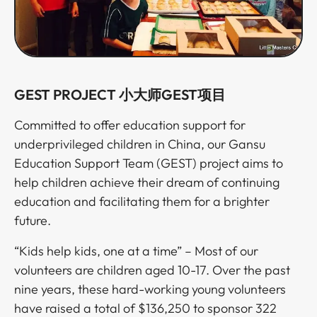
GEST ​​​​‌ ‍ ​‍​‍‌‍ ‌ ​‍‌‍‍‌‌‍‌ ‌‍‍‌‌‍ ‍​‍​‍​ ‍‍​‍​‍‌ ​ ‌‍​‌‌‍ ‍‌‍‍‌‌ ‌​‌ ‍‌​‍ ‍‌‍‍‌‌‍ ​‍​‍​‍ ​​‍​‍‌‍‍​‌ ​‍‌‍‌‌‌‍‌‍​‍​‍​ ‍‍​‍​‍‌‍‍​‌ ‌​‌ ‌​‌ ​​​ ‍‍​‍ ​‍ ‌‍ ​‌‍ ‌‍​ ‌‍​‌‌‍ ​‌‍‍​‌‍ ‌ ​ ‌ ‌​​ ‍‍​ ​ ​ ​ ​ ​ ​ ​ ​‍ ‌‍‍‌‌‍ ‍‌ ‌​‌‍‌‌‌‍ ‍‌ ‌​​‍ ‌‍‌‌‌‍‌​‌‍‍‌‌ ‌​​‍ ‌‍ ‌‌‍ ‌‍‌​‌‍‌‌​ ‌‌ ​​‌ ​‍‌‍‌‌‌ ​ ‌‍‌‌‌‍ ‍‌ ‌​‌‍​‌‌ ‌​‌‍‍‌‌‍ ‌‍ ‍​ ‍ ‌‍‍‌‌‍‌​​ ‌​ ​‍‌‍​‌‌‍​ ​ ‌‍‌‍​‌‌‍​ ‌‍‌‌​ ‌​​‍ ‌​ ‌ ​ ‍‌‌‍‌‌​ ‌​​‍ ‌​ ‌​​ ‌ ​ ‌​​ ‍​​‍ ‌​ ‍‌​ ‌‍​ ​ ​ ​ ​‍ ‌‌‍‌‍​ ‍‌‌‍​ ​ ​​​ ‌‌​ ​‌‌‍‌‌‌‍​ ‌‍​‌​ ‍‌‌‍‌‌​ ‍​​ ‍ ‌ ‌​‌ ‍‌‌ ​​‌‍‌‌​ ‌‌ ​​‌ ​‍‌‍ ‌‍‌ ‌ ​‍‌‍​‌‌‍ ‌​ ‍ ‌ ​​‌‍​‌‌ ‌​‌‍‍​​ ‌‌‍​‍‌‍ ‌‍‌​‌ ‍‌​‍‌‌​ ‌‌‌​​‍‌‌ ‌‍‍ ‌‍‌‌‌ ‍‌​‍‌‌​ ​ ‌​‌​​‍‌‌​ ​ ‌​‌​​‍‌‌​ ​‍​ ​‍‌‍​ ‌‍‌‍‌‍‌‍​ ‍‌​ ​​‌‍​‌​ ​‌‌‍‌‍‌‍​ ​ ‌​‌‍​‌​ ‌‍​‍‌‌​ ​‍​ ​‍​‍‌‌​ ‌‌‌​‌​​‍ ‍‌‍​ ‌‍‍​‌‍‍‌‌‍ ​‌‍‌​‌ ​‍‌‍‌‌‌‍ ‍​‍‌‌​ ‌‌‌​​‍‌‌ ‌‍‍ ‌‍‌‌‌ ‍‌​‍‌‌​ ​ ‌​‌​​‍‌‌​ ​ ‌​‌​​‍‌‌​ ​‍​ ​‍​ ‌‌​ ​ ‌‍​ ‌‍‌​‌‍‌‍​ ‌‍​ ‌ ‌‍​‌‌‍​‌​ ‍‌​ ‌​​ ​‍​ ​​​‍‌‌​ ​‍​ ​‍​‍‌‌​ ‌‌‌​‌​​‍ ‍‌ ‌​‌‍‌‌‌ ‍​‌ ‌​​ ‌‍​‍‌‍​‌‌ ​ ‌‍‌‌‌‌‌‌‌ ​‍‌‍ ​​ ‌‌‍‍​‌ ‌​‌ ‌​‌ ​​​‍‌‌​ ​ ‌​​‌​‍‌‌​ ​‍‌​‌‍​‍‌‌​ ​‍‌​‌‍‌‍ ​‌‍ ‌‍​ ‌‍​‌‌‍ ​‌‍‍​‌‍ ‌ ​ ‌ ‌​​‍‌‌​ ​ ‌​​‌​ ​ ​ ​ ​ ​ ​ ​ ​‍‌‍‌‍‍‌‌‍‌​​ ‌​ ​‍‌‍​‌‌‍​ ​ ‌‍‌‍​‌‌‍​ ‌‍‌‌​ ‌​​‍ ‌​ ‌ ​ ‍‌‌‍‌‌​ ‌​​‍ ‌​ ‌​​ ‌ ​ ‌​​ ‍​​‍ ‌​ ‍‌​ ‌‍​ ​ ​ ​ ​‍ ‌‌‍‌‍​ ‍‌‌‍​ ​ ​​​ ‌‌​ ​‌‌‍‌‌‌‍​ ‌‍​‌​ ‍‌‌‍‌‌​ ‍​​‍‌‍‌ ‌​‌ ‍‌‌ ​​‌‍‌‌​ ‌‌ ​​‌ ​‍‌‍ ‌‍‌ ‌ ​‍‌‍​‌‌‍ ‌​‍‌‍‌ ​​‌‍​‌‌ ‌​‌‍‍​​ ‌‌‍​‍‌‍ ‌‍‌​‌ ‍‌​‍‌‌​ ‌‌‌​​‍‌‌ ‌‍‍ ‌‍‌‌‌ ‍‌​‍‌‌​ ​ ‌​‌​​‍‌‌​ ​ ‌​‌​​‍‌‌​ ​‍​ ​‍‌‍​ ‌‍‌‍‌‍‌‍​ ‍‌​ ​​‌‍​‌​ ​‌‌‍‌‍‌‍​ ​ ‌​‌‍​‌​ ‌‍​‍‌‌​ ​‍​ ​‍​‍‌‌​ ‌‌‌​‌​​‍ ‍‌‍​ ‌‍‍​‌‍‍‌‌‍ ​‌‍‌​‌ ​‍‌‍‌‌‌‍ ‍​‍‌‌​ ‌‌‌​​‍‌‌ ‌‍‍ ‌‍‌‌‌ ‍‌​‍‌‌​ ​ ‌​‌​​‍‌‌​ ​ ‌​‌​​‍‌‌​ ​‍​ ​‍​ ‌‌​ ​ ‌‍​ ‌‍‌​‌‍‌‍​ ‌‍​ ‌ ‌‍​‌‌‍​‌​ ‍‌​ ‌​​ ​‍​ ​​​‍‌‌​ ​‍​ ​‍​‍‌‌​ ‌‌‌​‌​​‍ ‍‌ ‌​‌‍‌‌‌ ‍​‌ ‌​​‍​‍‌ ‌
PROJECT​​​​‌ ‍ ​‍​‍‌‍ ‌ ​‍‌‍‍‌‌‍‌ ‌‍‍‌‌‍ ‍​‍​‍​ ‍‍​‍​‍‌ ​ ‌‍​‌‌‍ ‍‌‍‍‌‌ ‌​‌ ‍‌​‍ ‍‌‍‍‌‌‍ ​‍​‍​‍ ​​‍​‍‌‍‍​‌ ​‍‌‍‌‌‌‍‌‍​‍​‍​ ‍‍​‍​‍‌‍‍​‌ ‌​‌ ‌​‌ ​​​ ‍‍​‍ ​‍ ‌‍ ​‌‍ ‌‍​ ‌‍​‌‌‍ ​‌‍‍​‌‍ ‌ ​ ‌ ‌​​ ‍‍​ ​ ​ ​ ​ ​ ​ ​ ​‍ ‌‍‍‌‌‍ ‍‌ ‌​‌‍‌‌‌‍ ‍‌ ‌​​‍ ‌‍‌‌‌‍‌​‌‍‍‌‌ ‌​​‍ ‌‍ ‌‌‍ ‌‍‌​‌‍‌‌​ ‌‌ ​​‌ ​‍‌‍‌‌‌ ​ ‌‍‌‌‌‍ ‍‌ ‌​‌‍​‌‌ ‌​‌‍‍‌‌‍ ‌‍ ‍​ ‍ ‌‍‍‌‌‍‌​​ ‌​ ​‍‌‍​‌‌‍​ ​ ‌‍‌‍​‌‌‍​ ‌‍‌‌​ ‌​​‍ ‌​ ‌ ​ ‍‌‌‍‌‌​ ‌​​‍ ‌​ ‌​​ ‌ ​ ‌​​ ‍​​‍ ‌​ ‍‌​ ‌‍​ ​ ​ ​ ​‍ ‌‌‍‌‍​ ‍‌‌‍​ ​ ​​​ ‌‌​ ​‌‌‍‌‌‌‍​ ‌‍​‌​ ‍‌‌‍‌‌​ ‍​​ ‍ ‌ ‌​‌ ‍‌‌ ​​‌‍‌‌​ ‌‌ ​​‌ ​‍‌‍ ‌‍‌ ‌ ​‍‌‍​‌‌‍ ‌​ ‍ ‌ ​​‌‍​‌‌ ‌​‌‍‍​​ ‌‌‍​‍‌‍ ‌‍‌​‌ ‍‌​‍‌‌​ ‌‌‌​​‍‌‌ ‌‍‍ ‌‍‌‌‌ ‍‌​‍‌‌​ ​ ‌​‌​​‍‌‌​ ​ ‌​‌​​‍‌‌​ ​‍​ ​‍‌‍​ ‌‍‌‍‌‍‌‍​ ‍‌​ ​​‌‍​‌​ ​‌‌‍‌‍‌‍​ ​ ‌​‌‍​‌​ ‌‍​‍‌‌​ ​‍​ ​‍​‍‌‌​ ‌‌‌​‌​​‍ ‍‌‍​ ‌‍‍​‌‍‍‌‌‍ ​‌‍‌​‌ ​‍‌‍‌‌‌‍ ‍​‍‌‌​ ‌‌‌​​‍‌‌ ‌‍‍ ‌‍‌‌‌ ‍‌​‍‌‌​ ​ ‌​‌​​‍‌‌​ ​ ‌​‌​​‍‌‌​ ​‍​ ​‍​ ‌‌​ ​ ‌‍​ ‌‍‌​‌‍‌‍​ ‌‍​ ‌ ‌‍​‌‌‍​‌​ ‍‌​ ‌​​ ​‍​ ​‌​‍‌‌​ ​‍​ ​‍​‍‌‌​ ‌‌‌​‌​​‍ ‍‌ ‌​‌‍‌‌‌ ‍​‌ ‌​​ ‌‍​‍‌‍​‌‌ ​ ‌‍‌‌‌‌‌‌‌ ​‍‌‍ ​​ ‌‌‍‍​‌ ‌​‌ ‌​‌ ​​​‍‌‌​ ​ ‌​​‌​‍‌‌​ ​‍‌​‌‍​‍‌‌​ ​‍‌​‌‍‌‍ ​‌‍ ‌‍​ ‌‍​‌‌‍ ​‌‍‍​‌‍ ‌ ​ ‌ ‌​​‍‌‌​ ​ ‌​​‌​ ​ ​ ​ ​ ​ ​ ​ ​‍‌‍‌‍‍‌‌‍‌​​ ‌​ ​‍‌‍​‌‌‍​ ​ ‌‍‌‍​‌‌‍​ ‌‍‌‌​ ‌​​‍ ‌​ ‌ ​ ‍‌‌‍‌‌​ ‌​​‍ ‌​ ‌​​ ‌ ​ ‌​​ ‍​​‍ ‌​ ‍‌​ ‌‍​ ​ ​ ​ ​‍ ‌‌‍‌‍​ ‍‌‌‍​ ​ ​​​ ‌‌​ ​‌‌‍‌‌‌‍​ ‌‍​‌​ ‍‌‌‍‌‌​ ‍​​‍‌‍‌ ‌​‌ ‍‌‌ ​​‌‍‌‌​ ‌‌ ​​‌ ​‍‌‍ ‌‍‌ ‌ ​‍‌‍​‌‌‍ ‌​‍‌‍‌ ​​‌‍​‌‌ ‌​‌‍‍​​ ‌‌‍​‍‌‍ ‌‍‌​‌ ‍‌​‍‌‌​ ‌‌‌​​‍‌‌ ‌‍‍ ‌‍‌‌‌ ‍‌​‍‌‌​ ​ ‌​‌​​‍‌‌​ ​ ‌​‌​​‍‌‌​ ​‍​ ​‍‌‍​ ‌‍‌‍‌‍‌‍​ ‍‌​ ​​‌‍​‌​ ​‌‌‍‌‍‌‍​ ​ ‌​‌‍​‌​ ‌‍​‍‌‌​ ​‍​ ​‍​‍‌‌​ ‌‌‌​‌​​‍ ‍‌‍​ ‌‍‍​‌‍‍‌‌‍ ​‌‍‌​‌ ​‍‌‍‌‌‌‍ ‍​‍‌‌​ ‌‌‌​​‍‌‌ ‌‍‍ ‌‍‌‌‌ ‍‌​‍‌‌​ ​ ‌​‌​​‍‌‌​ ​ ‌​‌​​‍‌‌​ ​‍​ ​‍​ ‌‌​ ​ ‌‍​ ‌‍‌​‌‍‌‍​ ‌‍​ ‌ ‌‍​‌‌‍​‌​ ‍‌​ ‌​​ ​‍​ ​‌​‍‌‌​ ​‍​ ​‍​‍‌‌​ ‌‌‌​‌​​‍ ‍‌ ‌​‌‍‌‌‌ ‍​‌ ‌​​‍​‍‌ ‌
​​​​‌ ‍ ​‍​‍‌‍ ‌ ​‍‌‍‍‌‌‍‌ ‌‍‍‌‌‍ ‍​‍​‍​ ‍‍​‍​‍‌ ​ ‌‍​‌‌‍ ‍‌‍‍‌‌ ‌​‌ ‍‌​‍ ‍‌‍‍‌‌‍ ​‍​‍​‍ ​​‍​‍‌‍‍​‌ ​‍‌‍‌‌‌‍‌‍​‍​‍​ ‍‍​‍​‍‌‍‍​‌ ‌​‌ ‌​‌ ​​​ ‍‍​‍ ​‍ ‌‍ ​‌‍ ‌‍​ ‌‍​‌‌‍ ​‌‍‍​‌‍ ‌ ​ ‌ ‌​​ ‍‍​ ​ ​ ​ ​ ​ ​ ​ ​‍ ‌‍‍‌‌‍ ‍‌ ‌​‌‍‌‌‌‍ ‍‌ ‌​​‍ ‌‍‌‌‌‍‌​‌‍‍‌‌ ‌​​‍ ‌‍ ‌‌‍ ‌‍‌​‌‍‌‌​ ‌‌ ​​‌ ​‍‌‍‌‌‌ ​ ‌‍‌‌‌‍ ‍‌ ‌​‌‍​‌‌ ‌​‌‍‍‌‌‍ ‌‍ ‍​ ‍ ‌‍‍‌‌‍‌​​ ‌​ ​‍‌‍​‌‌‍​ ​ ‌‍‌‍​‌‌‍​ ‌‍‌‌​ ‌​​‍ ‌​ ‌ ​ ‍‌‌‍‌‌​ ‌​​‍ ‌​ ‌​​ ‌ ​ ‌​​ ‍​​‍ ‌​ ‍‌​ ‌‍​ ​ ​ ​ ​‍ ‌‌‍‌‍​ ‍‌‌‍​ ​ ​​​ ‌‌​ ​‌‌‍‌‌‌‍​ ‌‍​‌​ ‍‌‌‍‌‌​ ‍​​ ‍ ‌ ‌​‌ ‍‌‌ ​​‌‍‌‌​ ‌‌ ​​‌ ​‍‌‍ ‌‍‌ ‌ ​‍‌‍​‌‌‍ ‌​ ‍ ‌ ​​‌‍​‌‌ ‌​‌‍‍​​ ‌‌‍​‍‌‍ ‌‍‌​‌ ‍‌​‍‌‌​ ‌‌‌​​‍‌‌ ‌‍‍ ‌‍‌‌‌ ‍‌​‍‌‌​ ​ ‌​‌​​‍‌‌​ ​ ‌​‌​​‍‌‌​ ​‍​ ​‍‌‍​ ‌‍‌‍‌‍‌‍​ ‍‌​ ​​‌‍​‌​ ​‌‌‍‌‍‌‍​ ​ ‌​‌‍​‌​ ‌‍​‍‌‌​ ​‍​ ​‍​‍‌‌​ ‌‌‌​‌​​‍ ‍‌‍​ ‌‍‍​‌‍‍‌‌‍ ​‌‍‌​‌ ​‍‌‍‌‌‌‍ ‍​‍‌‌​ ‌‌‌​​‍‌‌ ‌‍‍ ‌‍‌‌‌ ‍‌​‍‌‌​ ​ ‌​‌​​‍‌‌​ ​ ‌​‌​​‍‌‌​ ​‍​ ​‍​ ‌‌​ ​ ‌‍​ ‌‍‌​‌‍‌‍​ ‌‍​ ‌ ‌‍​‌‌‍​‌​ ‍‌​ ‌​​ ​‍​ ​‍​‍‌‌​ ​‍​ ​‍​‍‌‌​ ‌‌‌​‌​​‍ ‍‌ ‌​‌‍‌‌‌ ‍​‌ ‌​​ ‌‍​‍‌‍​‌‌ ​ ‌‍‌‌‌‌‌‌‌ ​‍‌‍ ​​ ‌‌‍‍​‌ ‌​‌ ‌​‌ ​​​‍‌‌​ ​ ‌​​‌​‍‌‌​ ​‍‌​‌‍​‍‌‌​ ​‍‌​‌‍‌‍ ​‌‍ ‌‍​ ‌‍​‌‌‍ ​‌‍‍​‌‍ ‌ ​ ‌ ‌​​‍‌‌​ ​ ‌​​‌​ ​ ​ ​ ​ ​ ​ ​ ​‍‌‍‌‍‍‌‌‍‌​​ ‌​ ​‍‌‍​‌‌‍​ ​ ‌‍‌‍​‌‌‍​ ‌‍‌‌​ ‌​​‍ ‌​ ‌ ​ ‍‌‌‍‌‌​ ‌​​‍ ‌​ ‌​​ ‌ ​ ‌​​ ‍​​‍ ‌​ ‍‌​ ‌‍​ ​ ​ ​ ​‍ ‌‌‍‌‍​ ‍‌‌‍​ ​ ​​​ ‌‌​ ​‌‌‍‌‌‌‍​ ‌‍​‌​ ‍‌‌‍‌‌​ ‍​​‍‌‍‌ ‌​‌ ‍‌‌ ​​‌‍‌‌​ ‌‌ ​​‌ ​‍‌‍ ‌‍‌ ‌ ​‍‌‍​‌‌‍ ‌​‍‌‍‌ ​​‌‍​‌‌ ‌​‌‍‍​​ ‌‌‍​‍‌‍ ‌‍‌​‌ ‍‌​‍‌‌​ ‌‌‌​​‍‌‌ ‌‍‍ ‌‍‌‌‌ ‍‌​‍‌‌​ ​ ‌​‌​​‍‌‌​ ​ ‌​‌​​‍‌‌​ ​‍​ ​‍‌‍​ ‌‍‌‍‌‍‌‍​ ‍‌​ ​​‌‍​‌​ ​‌‌‍‌‍‌‍​ ​ ‌​‌‍​‌​ ‌‍​‍‌‌​ ​‍​ ​‍​‍‌‌​ ‌‌‌​‌​​‍ ‍‌‍​ ‌‍‍​‌‍‍‌‌‍ ​‌‍‌​‌ ​‍‌‍‌‌‌‍ ‍​‍‌‌​ ‌‌‌​​‍‌‌ ‌‍‍ ‌‍‌‌‌ ‍‌​‍‌‌​ ​ ‌​‌​​‍‌‌​ ​ ‌​‌​​‍‌‌​ ​‍​ ​‍​ ‌‌​ ​ ‌‍​ ‌‍‌​‌‍‌‍​ ‌‍​ ‌ ‌‍​‌‌‍​‌​ ‍‌​ ‌​​ ​‍​ ​‍​‍‌‌​ ​‍​ ​‍​‍‌‌​ ‌‌‌​‌​​‍ ‍‌ ‌​‌‍‌‌‌ ‍​‌ ‌​​‍​‍‌ ‌
小大师GEST项目​​​​‌ ‍ ​‍​‍‌‍ ‌ ​‍‌‍‍‌‌‍‌ ‌‍‍‌‌‍ ‍​‍​‍​ ‍‍​‍​‍‌ ​ ‌‍​‌‌‍ ‍‌‍‍‌‌ ‌​‌ ‍‌​‍ ‍‌‍‍‌‌‍ ​‍​‍​‍ ​​‍​‍‌‍‍​‌ ​‍‌‍‌‌‌‍‌‍​‍​‍​ ‍‍​‍​‍‌‍‍​‌ ‌​‌ ‌​‌ ​​​ ‍‍​‍ ​‍ ‌‍ ​‌‍ ‌‍​ ‌‍​‌‌‍ ​‌‍‍​‌‍ ‌ ​ ‌ ‌​​ ‍‍​ ​ ​ ​ ​ ​ ​ ​ ​‍ ‌‍‍‌‌‍ ‍‌ ‌​‌‍‌‌‌‍ ‍‌ ‌​​‍ ‌‍‌‌‌‍‌​‌‍‍‌‌ ‌​​‍ ‌‍ ‌‌‍ ‌‍‌​‌‍‌‌​ ‌‌ ​​‌ ​‍‌‍‌‌‌ ​ ‌‍‌‌‌‍ ‍‌ ‌​‌‍​‌‌ ‌​‌‍‍‌‌‍ ‌‍ ‍​ ‍ ‌‍‍‌‌‍‌​​ ‌​ ​‍‌‍​‌‌‍​ ​ ‌‍‌‍​‌‌‍​ ‌‍‌‌​ ‌​​‍ ‌​ ‌ ​ ‍‌‌‍‌‌​ ‌​​‍ ‌​ ‌​​ ‌ ​ ‌​​ ‍​​‍ ‌​ ‍‌​ ‌‍​ ​ ​ ​ ​‍ ‌‌‍‌‍​ ‍‌‌‍​ ​ ​​​ ‌‌​ ​‌‌‍‌‌‌‍​ ‌‍​‌​ ‍‌‌‍‌‌​ ‍​​ ‍ ‌ ‌​‌ ‍‌‌ ​​‌‍‌‌​ ‌‌ ​​‌ ​‍‌‍ ‌‍‌ ‌ ​‍‌‍​‌‌‍ ‌​ ‍ ‌ ​​‌‍​‌‌ ‌​‌‍‍​​ ‌‌‍​‍‌‍ ‌‍‌​‌ ‍‌​‍‌‌​ ‌‌‌​​‍‌‌ ‌‍‍ ‌‍‌‌‌ ‍‌​‍‌‌​ ​ ‌​‌​​‍‌‌​ ​ ‌​‌​​‍‌‌​ ​‍​ ​‍‌‍​ ‌‍‌‍‌‍‌‍​ ‍‌​ ​​‌‍​‌​ ​‌‌‍‌‍‌‍​ ​ ‌​‌‍​‌​ ‌‍​‍‌‌​ ​‍​ ​‍​‍‌‌​ ‌‌‌​‌​​‍ ‍‌‍​ ‌‍‍​‌‍‍‌‌‍ ​‌‍‌​‌ ​‍‌‍‌‌‌‍ ‍​‍‌‌​ ‌‌‌​​‍‌‌ ‌‍‍ ‌‍‌‌‌ ‍‌​‍‌‌​ ​ ‌​‌​​‍‌‌​ ​ ‌​‌​​‍‌‌​ ​‍​ ​‍​ ‌‌​ ​ ‌‍​ ‌‍‌​‌‍‌‍​ ‌‍​ ‌ ‌‍​‌‌‍​‌​ ‍‌​ ‌​​ ​‍​ ​ ​‍‌‌​ ​‍​ ​‍​‍‌‌​ ‌‌‌​‌​​‍ ‍‌ ‌​‌‍‌‌‌ ‍​‌ ‌​​ ‌‍​‍‌‍​‌‌ ​ ‌‍‌‌‌‌‌‌‌ ​‍‌‍ ​​ ‌‌‍‍​‌ ‌​‌ ‌​‌ ​​​‍‌‌​ ​ ‌​​‌​‍‌‌​ ​‍‌​‌‍​‍‌‌​ ​‍‌​‌‍‌‍ ​‌‍ ‌‍​ ‌‍​‌‌‍ ​‌‍‍​‌‍ ‌ ​ ‌ ‌​​‍‌‌​ ​ ‌​​‌​ ​ ​ ​ ​ ​ ​ ​ ​‍‌‍‌‍‍‌‌‍‌​​ ‌​ ​‍‌‍​‌‌‍​ ​ ‌‍‌‍​‌‌‍​ ‌‍‌‌​ ‌​​‍ ‌​ ‌ ​ ‍‌‌‍‌‌​ ‌​​‍ ‌​ ‌​​ ‌ ​ ‌​​ ‍​​‍ ‌​ ‍‌​ ‌‍​ ​ ​ ​ ​‍ ‌‌‍‌‍​ ‍‌‌‍​ ​ ​​​ ‌‌​ ​‌‌‍‌‌‌‍​ ‌‍​‌​ ‍‌‌‍‌‌​ ‍​​‍‌‍‌ ‌​‌ ‍‌‌ ​​‌‍‌‌​ ‌‌ ​​‌ ​‍‌‍ ‌‍‌ ‌ ​‍‌‍​‌‌‍ ‌​‍‌‍‌ ​​‌‍​‌‌ ‌​‌‍‍​​ ‌‌‍​‍‌‍ ‌‍‌​‌ ‍‌​‍‌‌​ ‌‌‌​​‍‌‌ ‌‍‍ ‌‍‌‌‌ ‍‌​‍‌‌​ ​ ‌​‌​​‍‌‌​ ​ ‌​‌​​‍‌‌​ ​‍​ ​‍‌‍​ ‌‍‌‍‌‍‌‍​ ‍‌​ ​​‌‍​‌​ ​‌‌‍‌‍‌‍​ ​ ‌​‌‍​‌​ ‌‍​‍‌‌​ ​‍​ ​‍​‍‌‌​ ‌‌‌​‌​​‍ ‍‌‍​ ‌‍‍​‌‍‍‌‌‍ ​‌‍‌​‌ ​‍‌‍‌‌‌‍ ‍​‍‌‌​ ‌‌‌​​‍‌‌ ‌‍‍ ‌‍‌‌‌ ‍‌​‍‌‌​ ​ ‌​‌​​‍‌‌​ ​ ‌​‌​​‍‌‌​ ​‍​ ​‍​ ‌‌​ ​ ‌‍​ ‌‍‌​‌‍‌‍​ ‌‍​ ‌ ‌‍​‌‌‍​‌​ ‍‌​ ‌​​ ​‍​ ​ ​‍‌‌​ ​‍​ ​‍​‍‌‌​ ‌‌‌​‌​​‍ ‍‌ ‌​‌‍‌‌‌ ‍​‌ ‌​​‍​‍‌ ‌
Committed to offer education support for
underprivileged children in China, our Gansu
Education Support Team (GEST) project aims to
help children achieve their dream of continuing
education and facilitating them for a brighter
future.​​​​‌ ‍ ​‍​‍‌‍ ‌ ​‍‌‍‍‌‌‍‌ ‌‍‍‌‌‍ ‍​‍​‍​ ‍‍​‍​‍‌ ​ ‌‍​‌‌‍ ‍‌‍‍‌‌ ‌​‌ ‍‌​‍ ‍‌‍‍‌‌‍ ​‍​‍​‍ ​​‍​‍‌‍‍​‌ ​‍‌‍‌‌‌‍‌‍​‍​‍​ ‍‍​‍​‍‌‍‍​‌ ‌​‌ ‌​‌ ​​​ ‍‍​‍ ​‍ ‌‍ ​‌‍ ‌‍​ ‌‍​‌‌‍ ​‌‍‍​‌‍ ‌ ​ ‌ ‌​​ ‍‍​ ​ ​ ​ ​ ​ ​ ​ ​‍ ‌‍‍‌‌‍ ‍‌ ‌​‌‍‌‌‌‍ ‍‌ ‌​​‍ ‌‍‌‌‌‍‌​‌‍‍‌‌ ‌​​‍ ‌‍ ‌‌‍ ‌‍‌​‌‍‌‌​ ‌‌ ​​‌ ​‍‌‍‌‌‌ ​ ‌‍‌‌‌‍ ‍‌ ‌​‌‍​‌‌ ‌​‌‍‍‌‌‍ ‌‍ ‍​ ‍ ‌‍‍‌‌‍‌​​ ‌​ ​‍‌‍​‌‌‍​ ​ ‌‍‌‍​‌‌‍​ ‌‍‌‌​ ‌​​‍ ‌​ ‌ ​ ‍‌‌‍‌‌​ ‌​​‍ ‌​ ‌​​ ‌ ​ ‌​​ ‍​​‍ ‌​ ‍‌​ ‌‍​ ​ ​ ​ ​‍ ‌‌‍‌‍​ ‍‌‌‍​ ​ ​​​ ‌‌​ ​‌‌‍‌‌‌‍​ ‌‍​‌​ ‍‌‌‍‌‌​ ‍​​ ‍ ‌ ‌​‌ ‍‌‌ ​​‌‍‌‌​ ‌‌ ​​‌ ​‍‌‍ ‌‍‌ ‌ ​‍‌‍​‌‌‍ ‌​ ‍ ‌ ​​‌‍​‌‌ ‌​‌‍‍​​ ‌‌‍​‍‌‍ ‌‍‌​‌ ‍‌​‍‌‌​ ‌‌‌​​‍‌‌ ‌‍‍ ‌‍‌‌‌ ‍‌​‍‌‌​ ​ ‌​‌​​‍‌‌​ ​ ‌​‌​​‍‌‌​ ​‍​ ​‍​ ​‍​ ​‍‌‍​ ​ ‌ ‌‍​‌​ ​‍​ ‌‌‌‍​‌​ ‌‌​ ‌‍‌‍‌‍‌‍‌‌​‍‌‌​ ​‍​ ​‍​‍‌‌​ ‌‌‌​‌​​‍ ‍‌‍​ ‌‍‍​‌‍‍‌‌‍ ​‌‍‌​‌ ​‍‌‍‌‌‌‍ ‍​‍‌‌​ ‌‌‌​​‍‌‌ ‌‍‍ ‌‍‌‌‌ ‍‌​‍‌‌​ ​ ‌​‌​​‍‌‌​ ​ ‌​‌​​‍‌‌​ ​‍​ ​‍‌‍‌‍​ ​​​ ​‍​ ​​‌‍‌‌​ ‌‍​ ‌‌​ ‌​​ ​‌‌‍​‌​ ​‌​ ​​​ ​​​‍‌‌​ ​‍​ ​‍​‍‌‌​ ‌‌‌​‌​​‍ ‍‌ ‌​‌‍‌‌‌ ‍​‌ ‌​​ ‌‍​‍‌‍​‌‌ ​ ‌‍‌‌‌‌‌‌‌ ​‍‌‍ ​​ ‌‌‍‍​‌ ‌​‌ ‌​‌ ​​​‍‌‌​ ​ ‌​​‌​‍‌‌​ ​‍‌​‌‍​‍‌‌​ ​‍‌​‌‍‌‍ ​‌‍ ‌‍​ ‌‍​‌‌‍ ​‌‍‍​‌‍ ‌ ​ ‌ ‌​​‍‌‌​ ​ ‌​​‌​ ​ ​ ​ ​ ​ ​ ​ ​‍‌‍‌‍‍‌‌‍‌​​ ‌​ ​‍‌‍​‌‌‍​ ​ ‌‍‌‍​‌‌‍​ ‌‍‌‌​ ‌​​‍ ‌​ ‌ ​ ‍‌‌‍‌‌​ ‌​​‍ ‌​ ‌​​ ‌ ​ ‌​​ ‍​​‍ ‌​ ‍‌​ ‌‍​ ​ ​ ​ ​‍ ‌‌‍‌‍​ ‍‌‌‍​ ​ ​​​ ‌‌​ ​‌‌‍‌‌‌‍​ ‌‍​‌​ ‍‌‌‍‌‌​ ‍​​‍‌‍‌ ‌​‌ ‍‌‌ ​​‌‍‌‌​ ‌‌ ​​‌ ​‍‌‍ ‌‍‌ ‌ ​‍‌‍​‌‌‍ ‌​‍‌‍‌ ​​‌‍​‌‌ ‌​‌‍‍​​ ‌‌‍​‍‌‍ ‌‍‌​‌ ‍‌​‍‌‌​ ‌‌‌​​‍‌‌ ‌‍‍ ‌‍‌‌‌ ‍‌​‍‌‌​ ​ ‌​‌​​‍‌‌​ ​ ‌​‌​​‍‌‌​ ​‍​ ​‍​ ​‍​ ​‍‌‍​ ​ ‌ ‌‍​‌​ ​‍​ ‌‌‌‍​‌​ ‌‌​ ‌‍‌‍‌‍‌‍‌‌​‍‌‌​ ​‍​ ​‍​‍‌‌​ ‌‌‌​‌​​‍ ‍‌‍​ ‌‍‍​‌‍‍‌‌‍ ​‌‍‌​‌ ​‍‌‍‌‌‌‍ ‍​‍‌‌​ ‌‌‌​​‍‌‌ ‌‍‍ ‌‍‌‌‌ ‍‌​‍‌‌​ ​ ‌​‌​​‍‌‌​ ​ ‌​‌​​‍‌‌​ ​‍​ ​‍‌‍‌‍​ ​​​ ​‍​ ​​‌‍‌‌​ ‌‍​ ‌‌​ ‌​​ ​‌‌‍​‌​ ​‌​ ​​​ ​​​‍‌‌​ ​‍​ ​‍​‍‌‌​ ‌‌‌​‌​​‍ ‍‌ ‌​‌‍‌‌‌ ‍​‌ ‌​​‍​‍‌ ‌
“Kids help kids, one at a time” – Most of our
volunteers are children aged 10-17. Over the past
nine years, these hard-working young volunteers
have raised a total of $136,250 to sponsor 322