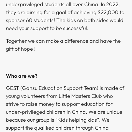
underprivileged students all over China. In 2022,
they are aiming for a goal of achieving $22,000 to
sponsor 60 students! The kids on both sides would
need your support to be successful.​​​​‌ ‍ ​‍​‍‌‍ ‌ ​‍‌‍‍‌‌‍‌ ‌‍‍‌‌‍ ‍​‍​‍​ ‍‍​‍​‍‌ ​ ‌‍​‌‌‍ ‍‌‍‍‌‌ ‌​‌ ‍‌​‍ ‍‌‍‍‌‌‍ ​‍​‍​‍ ​​‍​‍‌‍‍​‌ ​‍‌‍‌‌‌‍‌‍​‍​‍​ ‍‍​‍​‍‌‍‍​‌ ‌​‌ ‌​‌ ​​​ ‍‍​‍ ​‍ ‌‍ ​‌‍ ‌‍​ ‌‍​‌‌‍ ​‌‍‍​‌‍ ‌ ​ ‌ ‌​​ ‍‍​ ​ ​ ​ ​ ​ ​ ​ ​‍ ‌‍‍‌‌‍ ‍‌ ‌​‌‍‌‌‌‍ ‍‌ ‌​​‍ ‌‍‌‌‌‍‌​‌‍‍‌‌ ‌​​‍ ‌‍ ‌‌‍ ‌‍‌​‌‍‌‌​ ‌‌ ​​‌ ​‍‌‍‌‌‌ ​ ‌‍‌‌‌‍ ‍‌ ‌​‌‍​‌‌ ‌​‌‍‍‌‌‍ ‌‍ ‍​ ‍ ‌‍‍‌‌‍‌​​ ‌​ ​‍‌‍​‌‌‍​ ​ ‌‍‌‍​‌‌‍​ ‌‍‌‌​ ‌​​‍ ‌​ ‌ ​ ‍‌‌‍‌‌​ ‌​​‍ ‌​ ‌​​ ‌ ​ ‌​​ ‍​​‍ ‌​ ‍‌​ ‌‍​ ​ ​ ​ ​‍ ‌‌‍‌‍​ ‍‌‌‍​ ​ ​​​ ‌‌​ ​‌‌‍‌‌‌‍​ ‌‍​‌​ ‍‌‌‍‌‌​ ‍​​ ‍ ‌ ‌​‌ ‍‌‌ ​​‌‍‌‌​ ‌‌ ​​‌ ​‍‌‍ ‌‍‌ ‌ ​‍‌‍​‌‌‍ ‌​ ‍ ‌ ​​‌‍​‌‌ ‌​‌‍‍​​ ‌‌‍​‍‌‍ ‌‍‌​‌ ‍‌​‍‌‌​ ‌‌‌​​‍‌‌ ‌‍‍ ‌‍‌‌‌ ‍‌​‍‌‌​ ​ ‌​‌​​‍‌‌​ ​ ‌​‌​​‍‌‌​ ​‍​ ​‍​ ‌‌​ ‍‌‌‍‌‍​ ​​​ ‌​​ ‌‍​ ​ ​ ‌​​ ​​‌‍‌‍‌‍​ ‌‍‌‍​‍‌‌​ ​‍​ ​‍​‍‌‌​ ‌‌‌​‌​​‍ ‍‌‍​ ‌‍‍​‌‍‍‌‌‍ ​‌‍‌​‌ ​‍‌‍‌‌‌‍ ‍​‍‌‌​ ‌‌‌​​‍‌‌ ‌‍‍ ‌‍‌‌‌ ‍‌​‍‌‌​ ​ ‌​‌​​‍‌‌​ ​ ‌​‌​​‍‌‌​ ​‍​ ​‍‌‍​‍‌‍​‌‌‍‌‍​ ​‌​ ‌​​ ‌‍‌‍‌‌‌‍‌​​ ​‌​ ‌‍‌‍​‍‌‍‌‍​ ​​​‍‌‌​ ​‍​ ​‍​‍‌‌​ ‌‌‌​‌​​‍ ‍‌ ‌​‌‍‌‌‌ ‍​‌ ‌​​ ‌‍​‍‌‍​‌‌ ​ ‌‍‌‌‌‌‌‌‌ ​‍‌‍ ​​ ‌‌‍‍​‌ ‌​‌ ‌​‌ ​​​‍‌‌​ ​ ‌​​‌​‍‌‌​ ​‍‌​‌‍​‍‌‌​ ​‍‌​‌‍‌‍ ​‌‍ ‌‍​ ‌‍​‌‌‍ ​‌‍‍​‌‍ ‌ ​ ‌ ‌​​‍‌‌​ ​ ‌​​‌​ ​ ​ ​ ​ ​ ​ ​ ​‍‌‍‌‍‍‌‌‍‌​​ ‌​ ​‍‌‍​‌‌‍​ ​ ‌‍‌‍​‌‌‍​ ‌‍‌‌​ ‌​​‍ ‌​ ‌ ​ ‍‌‌‍‌‌​ ‌​​‍ ‌​ ‌​​ ‌ ​ ‌​​ ‍​​‍ ‌​ ‍‌​ ‌‍​ ​ ​ ​ ​‍ ‌‌‍‌‍​ ‍‌‌‍​ ​ ​​​ ‌‌​ ​‌‌‍‌‌‌‍​ ‌‍​‌​ ‍‌‌‍‌‌​ ‍​​‍‌‍‌ ‌​‌ ‍‌‌ ​​‌‍‌‌​ ‌‌ ​​‌ ​‍‌‍ ‌‍‌ ‌ ​‍‌‍​‌‌‍ ‌​‍‌‍‌ ​​‌‍​‌‌ ‌​‌‍‍​​ ‌‌‍​‍‌‍ ‌‍‌​‌ ‍‌​‍‌‌​ ‌‌‌​​‍‌‌ ‌‍‍ ‌‍‌‌‌ ‍‌​‍‌‌​ ​ ‌​‌​​‍‌‌​ ​ ‌​‌​​‍‌‌​ ​‍​ ​‍​ ‌‌​ ‍‌‌‍‌‍​ ​​​ ‌​​ ‌‍​ ​ ​ ‌​​ ​​‌‍‌‍‌‍​ ‌‍‌‍​‍‌‌​ ​‍​ ​‍​‍‌‌​ ‌‌‌​‌​​‍ ‍‌‍​ ‌‍‍​‌‍‍‌‌‍ ​‌‍‌​‌ ​‍‌‍‌‌‌‍ ‍​‍‌‌​ ‌‌‌​​‍‌‌ ‌‍‍ ‌‍‌‌‌ ‍‌​‍‌‌​ ​ ‌​‌​​‍‌‌​ ​ ‌​‌​​‍‌‌​ ​‍​ ​‍‌‍​‍‌‍​‌‌‍‌‍​ ​‌​ ‌​​ ‌‍‌‍‌‌‌‍‌​​ ​‌​ ‌‍‌‍​‍‌‍‌‍​ ​​​‍‌‌​ ​‍​ ​‍​‍‌‌​ ‌‌‌​‌​​‍ ‍‌ ‌​‌‍‌‌‌ ‍​‌ ‌​​‍​‍‌ ‌
Together we can make a difference and have the
gift of hope !​​​​‌ ‍ ​‍​‍‌‍ ‌ ​‍‌‍‍‌‌‍‌ ‌‍‍‌‌‍ ‍​‍​‍​ ‍‍​‍​‍‌ ​ ‌‍​‌‌‍ ‍‌‍‍‌‌ ‌​‌ ‍‌​‍ ‍‌‍‍‌‌‍ ​‍​‍​‍ ​​‍​‍‌‍‍​‌ ​‍‌‍‌‌‌‍‌‍​‍​‍​ ‍‍​‍​‍‌‍‍​‌ ‌​‌ ‌​‌ ​​​ ‍‍​‍ ​‍ ‌‍ ​‌‍ ‌‍​ ‌‍​‌‌‍ ​‌‍‍​‌‍ ‌ ​ ‌ ‌​​ ‍‍​ ​ ​ ​ ​ ​ ​ ​ ​‍ ‌‍‍‌‌‍ ‍‌ ‌​‌‍‌‌‌‍ ‍‌ ‌​​‍ ‌‍‌‌‌‍‌​‌‍‍‌‌ ‌​​‍ ‌‍ ‌‌‍ ‌‍‌​‌‍‌‌​ ‌‌ ​​‌ ​‍‌‍‌‌‌ ​ ‌‍‌‌‌‍ ‍‌ ‌​‌‍​‌‌ ‌​‌‍‍‌‌‍ ‌‍ ‍​ ‍ ‌‍‍‌‌‍‌​​ ‌​ ​‍‌‍​‌‌‍​ ​ ‌‍‌‍​‌‌‍​ ‌‍‌‌​ ‌​​‍ ‌​ ‌ ​ ‍‌‌‍‌‌​ ‌​​‍ ‌​ ‌​​ ‌ ​ ‌​​ ‍​​‍ ‌​ ‍‌​ ‌‍​ ​ ​ ​ ​‍ ‌‌‍‌‍​ ‍‌‌‍​ ​ ​​​ ‌‌​ ​‌‌‍‌‌‌‍​ ‌‍​‌​ ‍‌‌‍‌‌​ ‍​​ ‍ ‌ ‌​‌ ‍‌‌ ​​‌‍‌‌​ ‌‌ ​​‌ ​‍‌‍ ‌‍‌ ‌ ​‍‌‍​‌‌‍ ‌​ ‍ ‌ ​​‌‍​‌‌ ‌​‌‍‍​​ ‌‌‍​‍‌‍ ‌‍‌​‌ ‍‌​‍‌‌​ ‌‌‌​​‍‌‌ ‌‍‍ ‌‍‌‌‌ ‍‌​‍‌‌​ ​ ‌​‌​​‍‌‌​ ​ ‌​‌​​‍‌‌​ ​‍​ ​‍​ ‌ ​ ​ ​ ‌ ‌‍​‍‌‍​‍‌‍‌‍‌‍‌​‌‍​‍​ ‌ ​ ‌ ‌‍‌‌​ ‌‍​‍‌‌​ ​‍​ ​‍​‍‌‌​ ‌‌‌​‌​​‍ ‍‌‍​ ‌‍‍​‌‍‍‌‌‍ ​‌‍‌​‌ ​‍‌‍‌‌‌‍ ‍​‍‌‌​ ‌‌‌​​‍‌‌ ‌‍‍ ‌‍‌‌‌ ‍‌​‍‌‌​ ​ ‌​‌​​‍‌‌​ ​ ‌​‌​​‍‌‌​ ​‍​ ​‍‌‍‌‍​ ‌​​ ‌‌‌‍​ ​ ‍​‌‍‌‍​ ‍‌‌‍​ ‌‍​‍​ ‌‍‌‍‌‌‌‍‌​​ ​​​‍‌‌​ ​‍​ ​‍​‍‌‌​ ‌‌‌​‌​​‍ ‍‌ ‌​‌‍‌‌‌ ‍​‌ ‌​​ ‌‍​‍‌‍​‌‌ ​ ‌‍‌‌‌‌‌‌‌ ​‍‌‍ ​​ ‌‌‍‍​‌ ‌​‌ ‌​‌ ​​​‍‌‌​ ​ ‌​​‌​‍‌‌​ ​‍‌​‌‍​‍‌‌​ ​‍‌​‌‍‌‍ ​‌‍ ‌‍​ ‌‍​‌‌‍ ​‌‍‍​‌‍ ‌ ​ ‌ ‌​​‍‌‌​ ​ ‌​​‌​ ​ ​ ​ ​ ​ ​ ​ ​‍‌‍‌‍‍‌‌‍‌​​ ‌​ ​‍‌‍​‌‌‍​ ​ ‌‍‌‍​‌‌‍​ ‌‍‌‌​ ‌​​‍ ‌​ ‌ ​ ‍‌‌‍‌‌​ ‌​​‍ ‌​ ‌​​ ‌ ​ ‌​​ ‍​​‍ ‌​ ‍‌​ ‌‍​ ​ ​ ​ ​‍ ‌‌‍‌‍​ ‍‌‌‍​ ​ ​​​ ‌‌​ ​‌‌‍‌‌‌‍​ ‌‍​‌​ ‍‌‌‍‌‌​ ‍​​‍‌‍‌ ‌​‌ ‍‌‌ ​​‌‍‌‌​ ‌‌ ​​‌ ​‍‌‍ ‌‍‌ ‌ ​‍‌‍​‌‌‍ ‌​‍‌‍‌ ​​‌‍​‌‌ ‌​‌‍‍​​ ‌‌‍​‍‌‍ ‌‍‌​‌ ‍‌​‍‌‌​ ‌‌‌​​‍‌‌ ‌‍‍ ‌‍‌‌‌ ‍‌​‍‌‌​ ​ ‌​‌​​‍‌‌​ ​ ‌​‌​​‍‌‌​ ​‍​ ​‍​ ‌ ​ ​ ​ ‌ ‌‍​‍‌‍​‍‌‍‌‍‌‍‌​‌‍​‍​ ‌ ​ ‌ ‌‍‌‌​ ‌‍​‍‌‌​ ​‍​ ​‍​‍‌‌​ ‌‌‌​‌​​‍ ‍‌‍​ ‌‍‍​‌‍‍‌‌‍ ​‌‍‌​‌ ​‍‌‍‌‌‌‍ ‍​‍‌‌​ ‌‌‌​​‍‌‌ ‌‍‍ ‌‍‌‌‌ ‍‌​‍‌‌​ ​ ‌​‌​​‍‌‌​ ​ ‌​‌​​‍‌‌​ ​‍​ ​‍‌‍‌‍​ ‌​​ ‌‌‌‍​ ​ ‍​‌‍‌‍​ ‍‌‌‍​ ‌‍​‍​ ‌‍‌‍‌‌‌‍‌​​ ​​​‍‌‌​ ​‍​ ​‍​‍‌‌​ ‌‌‌​‌​​‍ ‍‌ ‌​‌‍‌‌‌ ‍​‌ ‌​​‍​‍‌ ‌
Who are we?​​​​‌ ‍ ​‍​‍‌‍ ‌ ​‍‌‍‍‌‌‍‌ ‌‍‍‌‌‍ ‍​‍​‍​ ‍‍​‍​‍‌ ​ ‌‍​‌‌‍ ‍‌‍‍‌‌ ‌​‌ ‍‌​‍ ‍‌‍‍‌‌‍ ​‍​‍​‍ ​​‍​‍‌‍‍​‌ ​‍‌‍‌‌‌‍‌‍​‍​‍​ ‍‍​‍​‍‌‍‍​‌ ‌​‌ ‌​‌ ​​​ ‍‍​‍ ​‍ ‌‍ ​‌‍ ‌‍​ ‌‍​‌‌‍ ​‌‍‍​‌‍ ‌ ​ ‌ ‌​​ ‍‍​ ​ ​ ​ ​ ​ ​ ​ ​‍ ‌‍‍‌‌‍ ‍‌ ‌​‌‍‌‌‌‍ ‍‌ ‌​​‍ ‌‍‌‌‌‍‌​‌‍‍‌‌ ‌​​‍ ‌‍ ‌‌‍ ‌‍‌​‌‍‌‌​ ‌‌ ​​‌ ​‍‌‍‌‌‌ ​ ‌‍‌‌‌‍ ‍‌ ‌​‌‍​‌‌ ‌​‌‍‍‌‌‍ ‌‍ ‍​ ‍ ‌‍‍‌‌‍‌​​ ‌​ ​‍‌‍​‌‌‍​ ​ ‌‍‌‍​‌‌‍​ ‌‍‌‌​ ‌​​‍ ‌​ ‌ ​ ‍‌‌‍‌‌​ ‌​​‍ ‌​ ‌​​ ‌ ​ ‌​​ ‍​​‍ ‌​ ‍‌​ ‌‍​ ​ ​ ​ ​‍ ‌‌‍‌‍​ ‍‌‌‍​ ​ ​​​ ‌‌​ ​‌‌‍‌‌‌‍​ ‌‍​‌​ ‍‌‌‍‌‌​ ‍​​ ‍ ‌ ‌​‌ ‍‌‌ ​​‌‍‌‌​ ‌‌ ​​‌ ​‍‌‍ ‌‍‌ ‌ ​‍‌‍​‌‌‍ ‌​ ‍ ‌ ​​‌‍​‌‌ ‌​‌‍‍​​ ‌‌‍​‍‌‍ ‌‍‌​‌ ‍‌​‍‌‌​ ‌‌‌​​‍‌‌ ‌‍‍ ‌‍‌‌‌ ‍‌​‍‌‌​ ​ ‌​‌​​‍‌‌​ ​ ‌​‌​​‍‌‌​ ​‍​ ​‍‌‍‌‍​ ​ ​ ‌​​ ​ ‌‍‌​​ ​‍‌‍‌‌​ ‌ ​ ​​​ ‌​​ ‍​‌‍‌​​‍‌‌​ ​‍​ ​‍​‍‌‌​ ‌‌‌​‌​​‍ ‍‌‍​ ‌‍‍​‌‍‍‌‌‍ ​‌‍‌​‌ ​‍‌‍‌‌‌‍ ‍​‍‌‌​ ‌‌‌​​‍‌‌ ‌‍‍ ‌‍‌‌‌ ‍‌​‍‌‌​ ​ ‌​‌​​‍‌‌​ ​ ‌​‌​​‍‌‌​ ​‍​ ​‍‌‍​‌‌‍​ ‌‍‌‌​ ‍‌​ ‌ ​ ​‌‌‍​ ​ ‍‌​ ‌‌​ ‍‌​ ​ ‌‍​‌​ ​​​‍‌‌​ ​‍​ ​‍​‍‌‌​ ‌‌‌​‌​​‍ ‍‌ ‌​‌‍‌‌‌ ‍​‌ ‌​​ ‌‍​‍‌‍​‌‌ ​ ‌‍‌‌‌‌‌‌‌ ​‍‌‍ ​​ ‌‌‍‍​‌ ‌​‌ ‌​‌ ​​​‍‌‌​ ​ ‌​​‌​‍‌‌​ ​‍‌​‌‍​‍‌‌​ ​‍‌​‌‍‌‍ ​‌‍ ‌‍​ ‌‍​‌‌‍ ​‌‍‍​‌‍ ‌ ​ ‌ ‌​​‍‌‌​ ​ ‌​​‌​ ​ ​ ​ ​ ​ ​ ​ ​‍‌‍‌‍‍‌‌‍‌​​ ‌​ ​‍‌‍​‌‌‍​ ​ ‌‍‌‍​‌‌‍​ ‌‍‌‌​ ‌​​‍ ‌​ ‌ ​ ‍‌‌‍‌‌​ ‌​​‍ ‌​ ‌​​ ‌ ​ ‌​​ ‍​​‍ ‌​ ‍‌​ ‌‍​ ​ ​ ​ ​‍ ‌‌‍‌‍​ ‍‌‌‍​ ​ ​​​ ‌‌​ ​‌‌‍‌‌‌‍​ ‌‍​‌​ ‍‌‌‍‌‌​ ‍​​‍‌‍‌ ‌​‌ ‍‌‌ ​​‌‍‌‌​ ‌‌ ​​‌ ​‍‌‍ ‌‍‌ ‌ ​‍‌‍​‌‌‍ ‌​‍‌‍‌ ​​‌‍​‌‌ ‌​‌‍‍​​ ‌‌‍​‍‌‍ ‌‍‌​‌ ‍‌​‍‌‌​ ‌‌‌​​‍‌‌ ‌‍‍ ‌‍‌‌‌ ‍‌​‍‌‌​ ​ ‌​‌​​‍‌‌​ ​ ‌​‌​​‍‌‌​ ​‍​ ​‍‌‍‌‍​ ​ ​ ‌​​ ​ ‌‍‌​​ ​‍‌‍‌‌​ ‌ ​ ​​​ ‌​​ ‍​‌‍‌​​‍‌‌​ ​‍​ ​‍​‍‌‌​ ‌‌‌​‌​​‍ ‍‌‍​ ‌‍‍​‌‍‍‌‌‍ ​‌‍‌​‌ ​‍‌‍‌‌‌‍ ‍​‍‌‌​ ‌‌‌​​‍‌‌ ‌‍‍ ‌‍‌‌‌ ‍‌​‍‌‌​ ​ ‌​‌​​‍‌‌​ ​ ‌​‌​​‍‌‌​ ​‍​ ​‍‌‍​‌‌‍​ ‌‍‌‌​ ‍‌​ ‌ ​ ​‌‌‍​ ​ ‍‌​ ‌‌​ ‍‌​ ​ ‌‍​‌​ ​​​‍‌‌​ ​‍​ ​‍​‍‌‌​ ‌‌‌​‌​​‍ ‍‌ ‌​‌‍‌‌‌ ‍​‌ ‌​​‍​‍‌ ‌
GEST (Gansu Education Support Team) is made of
young volunteers from Little Masters Club who
strive to raise money to support education for
under-privileged children in China. We are unique
because our group is “Kids helping kids”. We
support the qualiﬁed children through China