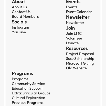
About
Events
About Us
Events
Contact Us
Event Calendar
Board Members
Newsletter
Socials
Newsletter
Instagram
Join
YouTube
Join LMC
Volunteer
Donate
Resources
Project Proposal
Susu Scholarship
Microsoft Giving
Old Website
Programs
Programs
Community Service​​​​‌ ‍ ​‍​‍‌‍ ‌ ​‍‌‍‍‌‌‍‌ ‌‍‍‌‌‍ ‍​‍​‍​ ‍‍​‍​‍‌ ​ ‌‍​‌‌‍ ‍‌‍‍‌‌ ‌​‌ ‍‌​‍ ‍‌‍‍‌‌‍ ​‍​‍​‍ ​​‍​‍‌‍‍​‌ ​‍‌‍‌‌‌‍‌‍​‍​‍​ ‍‍​‍​‍‌‍‍​‌ ‌​‌ ‌​‌ ​​​ ‍‍​‍ ​‍ ‌‍ ​‌‍ ‌‍​ ‌‍​‌‌‍ ​‌‍‍​‌‍ ‌ ​ ‌ ‌​​ ‍‍​ ​ ​ ​ ​ ​ ​ ​ ​‍ ‌‍‍‌‌‍ ‍‌ ‌​‌‍‌‌‌‍ ‍‌ ‌​​‍ ‌‍‌‌‌‍‌​‌‍‍‌‌ ‌​​‍ ‌‍ ‌‌‍ ‌‍‌​‌‍‌‌​ ‌‌ ​​‌ ​‍‌‍‌‌‌ ​ ‌‍‌‌‌‍ ‍‌ ‌​‌‍​‌‌ ‌​‌‍‍‌‌‍ ‌‍ ‍​ ‍ ‌‍‍‌‌‍‌​​ ‌​ ​​​ ‍‌​ ‌ ‌‍‌‍​ ​‌​ ‍​​ ​‍​ ‌​​‍ ‌​ ​ ​ ‍​‌‍‌‍​ ​‍​‍ ‌​ ‌​‌‍‌​‌‍​‌​ ​‌​‍ ‌​ ‍​​ ‌ ​ ​​​ ​‍​‍ ‌‌‍‌‌​ ‌‍​ ‌‍​ ​‌‌‍‌​‌‍​ ​ ​‌‌‍‌‍​ ‌‌​ ‌‌‌‍​‍​ ​‌​ ‍ ‌ ‌​‌ ‍‌‌ ​​‌‍‌‌​ ‌‌‍​ ‌‍​‌‌ ‌​‌‍‌‌‌‍‌ ‌‍ ‌ ​‍‌ ‍‌​ ‍ ‌ ​​‌‍​‌‌ ‌​‌‍‍​​ ‌‌‍ ‍‌‍​‌‌‍ ‌‌‍‌‌​ ‌‍​‍‌‍​‌‌ ​ ‌‍‌‌‌‌‌‌‌ ​‍‌‍ ​​ ‌‌‍‍​‌ ‌​‌ ‌​‌ ​​​‍‌‌​ ​ ‌​​‌​‍‌‌​ ​‍‌​‌‍​‍‌‌​ ​‍‌​‌‍‌‍ ​‌‍ ‌‍​ ‌‍​‌‌‍ ​‌‍‍​‌‍ ‌ ​ ‌ ‌​​‍‌‌​ ​ ‌​​‌​ ​ ​ ​ ​ ​ ​ ​ ​‍‌‍‌‍‍‌‌‍‌​​ ‌​ ​​​ ‍‌​ ‌ ‌‍‌‍​ ​‌​ ‍​​ ​‍​ ‌​​‍ ‌​ ​ ​ ‍​‌‍‌‍​ ​‍​‍ ‌​ ‌​‌‍‌​‌‍​‌​ ​‌​‍ ‌​ ‍​​ ‌ ​ ​​​ ​‍​‍ ‌‌‍‌‌​ ‌‍​ ‌‍​ ​‌‌‍‌​‌‍​ ​ ​‌‌‍‌‍​ ‌‌​ ‌‌‌‍​‍​ ​‌​‍‌‍‌ ‌​‌ ‍‌‌ ​​‌‍‌‌​ ‌‌‍​ ‌‍​‌‌ ‌​‌‍‌‌‌‍‌ ‌‍ ‌ ​‍‌ ‍‌​‍‌‍‌ ​​‌‍​‌‌ ‌​‌‍‍​​ ‌‌‍ ‍‌‍​‌‌‍ ‌‌‍‌‌​‍​‍‌ ‌
Education Support​​​​‌ ‍ ​‍​‍‌‍ ‌ ​‍‌‍‍‌‌‍‌ ‌‍‍‌‌‍ ‍​‍​‍​ ‍‍​‍​‍‌ ​ ‌‍​‌‌‍ ‍‌‍‍‌‌ ‌​‌ ‍‌​‍ ‍‌‍‍‌‌‍ ​‍​‍​‍ ​​‍​‍‌‍‍​‌ ​‍‌‍‌‌‌‍‌‍​‍​‍​ ‍‍​‍​‍‌‍‍​‌ ‌​‌ ‌​‌ ​​​ ‍‍​‍ ​‍ ‌‍ ​‌‍ ‌‍​ ‌‍​‌‌‍ ​‌‍‍​‌‍ ‌ ​ ‌ ‌​​ ‍‍​ ​ ​ ​ ​ ​ ​ ​ ​‍ ‌‍‍‌‌‍ ‍‌ ‌​‌‍‌‌‌‍ ‍‌ ‌​​‍ ‌‍‌‌‌‍‌​‌‍‍‌‌ ‌​​‍ ‌‍ ‌‌‍ ‌‍‌​‌‍‌‌​ ‌‌ ​​‌ ​‍‌‍‌‌‌ ​ ‌‍‌‌‌‍ ‍‌ ‌​‌‍​‌‌ ‌​‌‍‍‌‌‍ ‌‍ ‍​ ‍ ‌‍‍‌‌‍‌​​ ‌‌‍‌‍‌‍​‍​ ‍‌‌‍‌‌​ ​​​ ​ ​ ‍‌‌‍​‍​‍ ‌‌‍‌‌​ ‌​​ ​‌​ ‍​​‍ ‌​ ‌​​ ‌‌‌‍‌​‌‍‌​​‍ ‌​ ‍‌​ ​‌​ ​ ‌‍​‌​‍ ‌‌‍‌​‌‍​ ​ ​ ​ ‌‍​ ‍​‌‍​‍‌‍‌‌​ ​ ​ ‌​‌‍​‌​ ‍‌​ ​ ​ ‍ ‌ ‌​‌ ‍‌‌ ​​‌‍‌‌​ ‌‌‍​ ‌‍​‌‌ ‌​‌‍‌‌‌‍‌ ‌‍ ‌ ​‍‌ ‍‌​ ‍ ‌ ​​‌‍​‌‌ ‌​‌‍‍​​ ‌‌‍ ‍‌‍​‌‌‍ ‌‌‍‌‌​ ‌‍​‍‌‍​‌‌ ​ ‌‍‌‌‌‌‌‌‌ ​‍‌‍ ​​ ‌‌‍‍​‌ ‌​‌ ‌​‌ ​​​‍‌‌​ ​ ‌​​‌​‍‌‌​ ​‍‌​‌‍​‍‌‌​ ​‍‌​‌‍‌‍ ​‌‍ ‌‍​ ‌‍​‌‌‍ ​‌‍‍​‌‍ ‌ ​ ‌ ‌​​‍‌‌​ ​ ‌​​‌​ ​ ​ ​ ​ ​ ​ ​ ​‍‌‍‌‍‍‌‌‍‌​​ ‌‌‍‌‍‌‍​‍​ ‍‌‌‍‌‌​ ​​​ ​ ​ ‍‌‌‍​‍​‍ ‌‌‍‌‌​ ‌​​ ​‌​ ‍​​‍ ‌​ ‌​​ ‌‌‌‍‌​‌‍‌​​‍ ‌​ ‍‌​ ​‌​ ​ ‌‍​‌​‍ ‌‌‍‌​‌‍​ ​ ​ ​ ‌‍​ ‍​‌‍​‍‌‍‌‌​ ​ ​ ‌​‌‍​‌​ ‍‌​ ​ ​‍‌‍‌ ‌​‌ ‍‌‌ ​​‌‍‌‌​ ‌‌‍​ ‌‍​‌‌ ‌​‌‍‌‌‌‍‌ ‌‍ ‌ ​‍‌ ‍‌​‍‌‍‌ ​​‌‍​‌‌ ‌​‌‍‍​​ ‌‌‍ ‍‌‍​‌‌‍ ‌‌‍‌‌​‍​‍‌ ‌
Extracurricular Groups​​​​‌ ‍ ​‍​‍‌‍ ‌ ​‍‌‍‍‌‌‍‌ ‌‍‍‌‌‍ ‍​‍​‍​ ‍‍​‍​‍‌ ​ ‌‍​‌‌‍ ‍‌‍‍‌‌ ‌​‌ ‍‌​‍ ‍‌‍‍‌‌‍ ​‍​‍​‍ ​​‍​‍‌‍‍​‌ ​‍‌‍‌‌‌‍‌‍​‍​‍​ ‍‍​‍​‍‌‍‍​‌ ‌​‌ ‌​‌ ​​​ ‍‍​‍ ​‍ ‌‍ ​‌‍ ‌‍​ ‌‍​‌‌‍ ​‌‍‍​‌‍ ‌ ​ ‌ ‌​​ ‍‍​ ​ ​ ​ ​ ​ ​ ​ ​‍ ‌‍‍‌‌‍ ‍‌ ‌​‌‍‌‌‌‍ ‍‌ ‌​​‍ ‌‍‌‌‌‍‌​‌‍‍‌‌ ‌​​‍ ‌‍ ‌‌‍ ‌‍‌​‌‍‌‌​ ‌‌ ​​‌ ​‍‌‍‌‌‌ ​ ‌‍‌‌‌‍ ‍‌ ‌​‌‍​‌‌ ‌​‌‍‍‌‌‍ ‌‍ ‍​ ‍ ‌‍‍‌‌‍‌​​ ‌​ ‍‌​ ‍‌​ ‌ ‌‍​‌​ ‍‌​ ​ ‌‍​‍‌‍‌‌​‍ ‌‌‍‌‌​ ​ ​ ‌‍‌‍‌‍​‍ ‌​ ‌​​ ​​‌‍‌​​ ​‌​‍ ‌‌‍​‌​ ​‍‌‍‌‍​ ‌ ​‍ ‌‌‍​‍​ ​​​ ‍​​ ‌​​ ‌‌‌‍‌‍​ ‍‌​ ​ ​ ‌‍‌‍‌‍​ ‍‌​ ​ ​ ‍ ‌ ‌​‌ ‍‌‌ ​​‌‍‌‌​ ‌‌‍​ ‌‍​‌‌ ‌​‌‍‌‌‌‍‌ ‌‍ ‌ ​‍‌ ‍‌​ ‍ ‌ ​​‌‍​‌‌ ‌​‌‍‍​​ ‌‌‍ ‍‌‍​‌‌‍ ‌‌‍‌‌​ ‌‍​‍‌‍​‌‌ ​ ‌‍‌‌‌‌‌‌‌ ​‍‌‍ ​​ ‌‌‍‍​‌ ‌​‌ ‌​‌ ​​​‍‌‌​ ​ ‌​​‌​‍‌‌​ ​‍‌​‌‍​‍‌‌​ ​‍‌​‌‍‌‍ ​‌‍ ‌‍​ ‌‍​‌‌‍ ​‌‍‍​‌‍ ‌ ​ ‌ ‌​​‍‌‌​ ​ ‌​​‌​ ​ ​ ​ ​ ​ ​ ​ ​‍‌‍‌‍‍‌‌‍‌​​ ‌​ ‍‌​ ‍‌​ ‌ ‌‍​‌​ ‍‌​ ​ ‌‍​‍‌‍‌‌​‍ ‌‌‍‌‌​ ​ ​ ‌‍‌‍‌‍​‍ ‌​ ‌​​ ​​‌‍‌​​ ​‌​‍ ‌‌‍​‌​ ​‍‌‍‌‍​ ‌ ​‍ ‌‌‍​‍​ ​​​ ‍​​ ‌​​ ‌‌‌‍‌‍​ ‍‌​ ​ ​ ‌‍‌‍‌‍​ ‍‌​ ​ ​‍‌‍‌ ‌​‌ ‍‌‌ ​​‌‍‌‌​ ‌‌‍​ ‌‍​‌‌ ‌​‌‍‌‌‌‍‌ ‌‍ ‌ ​‍‌ ‍‌​‍‌‍‌ ​​‌‍​‌‌ ‌​‌‍‍​​ ‌‌‍ ‍‌‍​‌‌‍ ‌‌‍‌‌​‍​‍‌ ‌
Cultural Exploration​​​​‌ ‍ ​‍​‍‌‍ ‌ ​‍‌‍‍‌‌‍‌ ‌‍‍‌‌‍ ‍​‍​‍​ ‍‍​‍​‍‌ ​ ‌‍​‌‌‍ ‍‌‍‍‌‌ ‌​‌ ‍‌​‍ ‍‌‍‍‌‌‍ ​‍​‍​‍ ​​‍​‍‌‍‍​‌ ​‍‌‍‌‌‌‍‌‍​‍​‍​ ‍‍​‍​‍‌‍‍​‌ ‌​‌ ‌​‌ ​​​ ‍‍​‍ ​‍ ‌‍ ​‌‍ ‌‍​ ‌‍​‌‌‍ ​‌‍‍​‌‍ ‌ ​ ‌ ‌​​ ‍‍​ ​ ​ ​ ​ ​ ​ ​ ​‍ ‌‍‍‌‌‍ ‍‌ ‌​‌‍‌‌‌‍ ‍‌ ‌​​‍ ‌‍‌‌‌‍‌​‌‍‍‌‌ ‌​​‍ ‌‍ ‌‌‍ ‌‍‌​‌‍‌‌​ ‌‌ ​​‌ ​‍‌‍‌‌‌ ​ ‌‍‌‌‌‍ ‍‌ ‌​‌‍​‌‌ ‌​‌‍‍‌‌‍ ‌‍ ‍​ ‍ ‌‍‍‌‌‍‌​​ ‌​ ‌‌​ ‌‍‌‍‌‍​ ‌ ​ ‌​‌‍​‌‌‍​‌‌‍​‌​‍ ‌‌‍​‌‌‍​‌‌‍​ ​ ​‍​‍ ‌​ ‌​​ ​ ​ ‌ ​ ‍‌​‍ ‌​ ‍​‌‍‌‍​ ‍‌​ ‌‍​‍ ‌​ ​‌‌‍‌‍‌‍‌‌​ ‍‌​ ​​‌‍​ ​ ‌‌‌‍​ ‌‍‌‍‌‍​‌​ ‌​‌‍‌​​ ‍ ‌ ‌​‌ ‍‌‌ ​​‌‍‌‌​ ‌‌‍​ ‌‍​‌‌ ‌​‌‍‌‌‌‍‌ ‌‍ ‌ ​‍‌ ‍‌​ ‍ ‌ ​​‌‍​‌‌ ‌​‌‍‍​​ ‌‌‍ ‍‌‍​‌‌‍ ‌‌‍‌‌​ ‌‍​‍‌‍​‌‌ ​ ‌‍‌‌‌‌‌‌‌ ​‍‌‍ ​​ ‌‌‍‍​‌ ‌​‌ ‌​‌ ​​​‍‌‌​ ​ ‌​​‌​‍‌‌​ ​‍‌​‌‍​‍‌‌​ ​‍‌​‌‍‌‍ ​‌‍ ‌‍​ ‌‍​‌‌‍ ​‌‍‍​‌‍ ‌ ​ ‌ ‌​​‍‌‌​ ​ ‌​​‌​ ​ ​ ​ ​ ​ ​ ​ ​‍‌‍‌‍‍‌‌‍‌​​ ‌​ ‌‌​ ‌‍‌‍‌‍​ ‌ ​ ‌​‌‍​‌‌‍​‌‌‍​‌​‍ ‌‌‍​‌‌‍​‌‌‍​ ​ ​‍​‍ ‌​ ‌​​ ​ ​ ‌ ​ ‍‌​‍ ‌​ ‍​‌‍‌‍​ ‍‌​ ‌‍​‍ ‌​ ​‌‌‍‌‍‌‍‌‌​ ‍‌​ ​​‌‍​ ​ ‌‌‌‍​ ‌‍‌‍‌‍​‌​ ‌​‌‍‌​​‍‌‍‌ ‌​‌ ‍‌‌ ​​‌‍‌‌​ ‌‌‍​ ‌‍​‌‌ ‌​‌‍‌‌‌‍‌ ‌‍ ‌ ​‍‌ ‍‌​‍‌‍‌ ​​‌‍​‌‌ ‌​‌‍‍​​ ‌‌‍ ‍‌‍​‌‌‍ ‌‌‍‌‌​‍​‍‌ ‌
Previous Programs