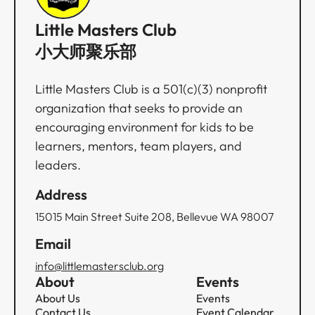
Little Masters Club
小大师聚乐部
Little Masters Club is a 501(c)(3) nonprofit
organization that seeks to provide an
encouraging environment for kids to be
learners, mentors, team players, and
leaders.
Address
15015 Main Street Suite 208, Bellevue WA 98007
Email
info@littlemastersclub.org
About
Events
About Us
Events
Contact Us
Event Calendar