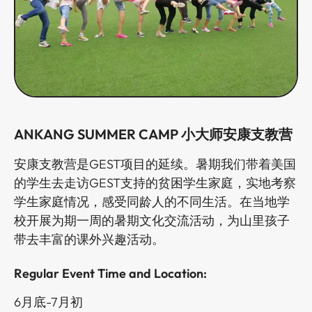
ANKANG SUMMER CAMP ​​​​‌ ‍ ​‍​‍‌‍ ‌ ​‍‌‍‍‌‌‍‌ ‌‍‍‌‌‍ ‍​‍​‍​ ‍‍​‍​‍‌ ​ ‌‍​‌‌‍ ‍‌‍‍‌‌ ‌​‌ ‍‌​‍ ‍‌‍‍‌‌‍ ​‍​‍​‍ ​​‍​‍‌‍‍​‌ ​‍‌‍‌‌‌‍‌‍​‍​‍​ ‍‍​‍​‍‌‍‍​‌ ‌​‌ ‌​‌ ​​​ ‍‍​‍ ​‍ ‌‍ ​‌‍ ‌‍​ ‌‍​‌‌‍ ​‌‍‍​‌‍ ‌ ​ ‌ ‌​​ ‍‍​ ​ ​ ​ ​ ​ ​ ​ ​‍ ‌‍‍‌‌‍ ‍‌ ‌​‌‍‌‌‌‍ ‍‌ ‌​​‍ ‌‍‌‌‌‍‌​‌‍‍‌‌ ‌​​‍ ‌‍ ‌‌‍ ‌‍‌​‌‍‌‌​ ‌‌ ​​‌ ​‍‌‍‌‌‌ ​ ‌‍‌‌‌‍ ‍‌ ‌​‌‍​‌‌ ‌​‌‍‍‌‌‍ ‌‍ ‍​ ‍ ‌‍‍‌‌‍‌​​ ‌​ ‍​​ ​‌‌‍‌‌​ ‌ ‌‍​ ​ ‍‌​ ‍​‌‍​‌​‍ ‌​ ‍‌‌‍​ ​ ‌‌‌‍‌‌​‍ ‌​ ‌​​ ​​‌‍​‌​ ‍‌​‍ ‌‌‍​‍​ ​‍​ ‌‍​ ​‍​‍ ‌​ ​ ‌‍‌‍‌‍‌‌‌‍​‍​ ​​​ ‌​​ ‌‍‌‍​‍‌‍‌‍‌‍‌​‌‍​‍‌‍​ ​ ‍ ‌ ‌​‌ ‍‌‌ ​​‌‍‌‌​ ‌‌ ​​‌ ​‍‌‍ ‌‍‌ ‌ ​‍‌‍​‌‌‍ ‌​ ‍ ‌ ​​‌‍​‌‌ ‌​‌‍‍​​ ‌‌‍​‍‌‍ ‌‍‌​‌ ‍‌​‍‌‌​ ‌‌‌​​‍‌‌ ‌‍‍ ‌‍‌‌‌ ‍‌​‍‌‌​ ​ ‌​‌​​‍‌‌​ ​ ‌​‌​​‍‌‌​ ​‍​ ​‍‌‍‌‌‌‍‌​​ ​​​ ‌​‌‍‌‌​ ‌​‌‍‌‌​ ‌​‌‍‌‍‌‍​‍‌‍‌‍‌‍‌‌​‍‌‌​ ​‍​ ​‍​‍‌‌​ ‌‌‌​‌​​‍ ‍‌‍​ ‌‍‍​‌‍‍‌‌‍ ​‌‍‌​‌ ​‍‌‍‌‌‌‍ ‍​‍‌‌​ ‌‌‌​​‍‌‌ ‌‍‍ ‌‍‌‌‌ ‍‌​‍‌‌​ ​ ‌​‌​​‍‌‌​ ​ ‌​‌​​‍‌‌​ ​‍​ ​‍‌‍‌​​ ​‍‌‍​‌​ ‌​​ ‍‌​ ‌‌​ ‍‌​ ‌‍​ ‌‍​ ‌‌​ ‌‍​ ​​​ ​​​‍‌‌​ ​‍​ ​‍​‍‌‌​ ‌‌‌​‌​​‍ ‍‌ ‌​‌‍‌‌‌ ‍​‌ ‌​​ ‌‍​‍‌‍​‌‌ ​ ‌‍‌‌‌‌‌‌‌ ​‍‌‍ ​​ ‌‌‍‍​‌ ‌​‌ ‌​‌ ​​​‍‌‌​ ​ ‌​​‌​‍‌‌​ ​‍‌​‌‍​‍‌‌​ ​‍‌​‌‍‌‍ ​‌‍ ‌‍​ ‌‍​‌‌‍ ​‌‍‍​‌‍ ‌ ​ ‌ ‌​​‍‌‌​ ​ ‌​​‌​ ​ ​ ​ ​ ​ ​ ​ ​‍‌‍‌‍‍‌‌‍‌​​ ‌​ ‍​​ ​‌‌‍‌‌​ ‌ ‌‍​ ​ ‍‌​ ‍​‌‍​‌​‍ ‌​ ‍‌‌‍​ ​ ‌‌‌‍‌‌​‍ ‌​ ‌​​ ​​‌‍​‌​ ‍‌​‍ ‌‌‍​‍​ ​‍​ ‌‍​ ​‍​‍ ‌​ ​ ‌‍‌‍‌‍‌‌‌‍​‍​ ​​​ ‌​​ ‌‍‌‍​‍‌‍‌‍‌‍‌​‌‍​‍‌‍​ ​‍‌‍‌ ‌​‌ ‍‌‌ ​​‌‍‌‌​ ‌‌ ​​‌ ​‍‌‍ ‌‍‌ ‌ ​‍‌‍​‌‌‍ ‌​‍‌‍‌ ​​‌‍​‌‌ ‌​‌‍‍​​ ‌‌‍​‍‌‍ ‌‍‌​‌ ‍‌​‍‌‌​ ‌‌‌​​‍‌‌ ‌‍‍ ‌‍‌‌‌ ‍‌​‍‌‌​ ​ ‌​‌​​‍‌‌​ ​ ‌​‌​​‍‌‌​ ​‍​ ​‍‌‍‌‌‌‍‌​​ ​​​ ‌​‌‍‌‌​ ‌​‌‍‌‌​ ‌​‌‍‌‍‌‍​‍‌‍‌‍‌‍‌‌​‍‌‌​ ​‍​ ​‍​‍‌‌​ ‌‌‌​‌​​‍ ‍‌‍​ ‌‍‍​‌‍‍‌‌‍ ​‌‍‌​‌ ​‍‌‍‌‌‌‍ ‍​‍‌‌​ ‌‌‌​​‍‌‌ ‌‍‍ ‌‍‌‌‌ ‍‌​‍‌‌​ ​ ‌​‌​​‍‌‌​ ​ ‌​‌​​‍‌‌​ ​‍​ ​‍‌‍‌​​ ​‍‌‍​‌​ ‌​​ ‍‌​ ‌‌​ ‍‌​ ‌‍​ ‌‍​ ‌‌​ ‌‍​ ​​​ ​​​‍‌‌​ ​‍​ ​‍​‍‌‌​ ‌‌‌​‌​​‍ ‍‌ ‌​‌‍‌‌‌ ‍​‌ ‌​​‍​‍‌ ‌
小大师安康支教营​​​​‌ ‍ ​‍​‍‌‍ ‌ ​‍‌‍‍‌‌‍‌ ‌‍‍‌‌‍ ‍​‍​‍​ ‍‍​‍​‍‌ ​ ‌‍​‌‌‍ ‍‌‍‍‌‌ ‌​‌ ‍‌​‍ ‍‌‍‍‌‌‍ ​‍​‍​‍ ​​‍​‍‌‍‍​‌ ​‍‌‍‌‌‌‍‌‍​‍​‍​ ‍‍​‍​‍‌‍‍​‌ ‌​‌ ‌​‌ ​​​ ‍‍​‍ ​‍ ‌‍ ​‌‍ ‌‍​ ‌‍​‌‌‍ ​‌‍‍​‌‍ ‌ ​ ‌ ‌​​ ‍‍​ ​ ​ ​ ​ ​ ​ ​ ​‍ ‌‍‍‌‌‍ ‍‌ ‌​‌‍‌‌‌‍ ‍‌ ‌​​‍ ‌‍‌‌‌‍‌​‌‍‍‌‌ ‌​​‍ ‌‍ ‌‌‍ ‌‍‌​‌‍‌‌​ ‌‌ ​​‌ ​‍‌‍‌‌‌ ​ ‌‍‌‌‌‍ ‍‌ ‌​‌‍​‌‌ ‌​‌‍‍‌‌‍ ‌‍ ‍​ ‍ ‌‍‍‌‌‍‌​​ ‌​ ‍​​ ​‌‌‍‌‌​ ‌ ‌‍​ ​ ‍‌​ ‍​‌‍​‌​‍ ‌​ ‍‌‌‍​ ​ ‌‌‌‍‌‌​‍ ‌​ ‌​​ ​​‌‍​‌​ ‍‌​‍ ‌‌‍​‍​ ​‍​ ‌‍​ ​‍​‍ ‌​ ​ ‌‍‌‍‌‍‌‌‌‍​‍​ ​​​ ‌​​ ‌‍‌‍​‍‌‍‌‍‌‍‌​‌‍​‍‌‍​ ​ ‍ ‌ ‌​‌ ‍‌‌ ​​‌‍‌‌​ ‌‌ ​​‌ ​‍‌‍ ‌‍‌ ‌ ​‍‌‍​‌‌‍ ‌​ ‍ ‌ ​​‌‍​‌‌ ‌​‌‍‍​​ ‌‌‍​‍‌‍ ‌‍‌​‌ ‍‌​‍‌‌​ ‌‌‌​​‍‌‌ ‌‍‍ ‌‍‌‌‌ ‍‌​‍‌‌​ ​ ‌​‌​​‍‌‌​ ​ ‌​‌​​‍‌‌​ ​‍​ ​‍‌‍‌‌‌‍‌​​ ​​​ ‌​‌‍‌‌​ ‌​‌‍‌‌​ ‌​‌‍‌‍‌‍​‍‌‍‌‍‌‍‌‌​‍‌‌​ ​‍​ ​‍​‍‌‌​ ‌‌‌​‌​​‍ ‍‌‍​ ‌‍‍​‌‍‍‌‌‍ ​‌‍‌​‌ ​‍‌‍‌‌‌‍ ‍​‍‌‌​ ‌‌‌​​‍‌‌ ‌‍‍ ‌‍‌‌‌ ‍‌​‍‌‌​ ​ ‌​‌​​‍‌‌​ ​ ‌​‌​​‍‌‌​ ​‍​ ​‍‌‍‌​​ ​‍‌‍​‌​ ‌​​ ‍‌​ ‌‌​ ‍‌​ ‌‍​ ‌‍​ ‌‌​ ‌‍​ ​​​ ​‌​‍‌‌​ ​‍​ ​‍​‍‌‌​ ‌‌‌​‌​​‍ ‍‌ ‌​‌‍‌‌‌ ‍​‌ ‌​​ ‌‍​‍‌‍​‌‌ ​ ‌‍‌‌‌‌‌‌‌ ​‍‌‍ ​​ ‌‌‍‍​‌ ‌​‌ ‌​‌ ​​​‍‌‌​ ​ ‌​​‌​‍‌‌​ ​‍‌​‌‍​‍‌‌​ ​‍‌​‌‍‌‍ ​‌‍ ‌‍​ ‌‍​‌‌‍ ​‌‍‍​‌‍ ‌ ​ ‌ ‌​​‍‌‌​ ​ ‌​​‌​ ​ ​ ​ ​ ​ ​ ​ ​‍‌‍‌‍‍‌‌‍‌​​ ‌​ ‍​​ ​‌‌‍‌‌​ ‌ ‌‍​ ​ ‍‌​ ‍​‌‍​‌​‍ ‌​ ‍‌‌‍​ ​ ‌‌‌‍‌‌​‍ ‌​ ‌​​ ​​‌‍​‌​ ‍‌​‍ ‌‌‍​‍​ ​‍​ ‌‍​ ​‍​‍ ‌​ ​ ‌‍‌‍‌‍‌‌‌‍​‍​ ​​​ ‌​​ ‌‍‌‍​‍‌‍‌‍‌‍‌​‌‍​‍‌‍​ ​‍‌‍‌ ‌​‌ ‍‌‌ ​​‌‍‌‌​ ‌‌ ​​‌ ​‍‌‍ ‌‍‌ ‌ ​‍‌‍​‌‌‍ ‌​‍‌‍‌ ​​‌‍​‌‌ ‌​‌‍‍​​ ‌‌‍​‍‌‍ ‌‍‌​‌ ‍‌​‍‌‌​ ‌‌‌​​‍‌‌ ‌‍‍ ‌‍‌‌‌ ‍‌​‍‌‌​ ​ ‌​‌​​‍‌‌​ ​ ‌​‌​​‍‌‌​ ​‍​ ​‍‌‍‌‌‌‍‌​​ ​​​ ‌​‌‍‌‌​ ‌​‌‍‌‌​ ‌​‌‍‌‍‌‍​‍‌‍‌‍‌‍‌‌​‍‌‌​ ​‍​ ​‍​‍‌‌​ ‌‌‌​‌​​‍ ‍‌‍​ ‌‍‍​‌‍‍‌‌‍ ​‌‍‌​‌ ​‍‌‍‌‌‌‍ ‍​‍‌‌​ ‌‌‌​​‍‌‌ ‌‍‍ ‌‍‌‌‌ ‍‌​‍‌‌​ ​ ‌​‌​​‍‌‌​ ​ ‌​‌​​‍‌‌​ ​‍​ ​‍‌‍‌​​ ​‍‌‍​‌​ ‌​​ ‍‌​ ‌‌​ ‍‌​ ‌‍​ ‌‍​ ‌‌​ ‌‍​ ​​​ ​‌​‍‌‌​ ​‍​ ​‍​‍‌‌​ ‌‌‌​‌​​‍ ‍‌ ‌​‌‍‌‌‌ ‍​‌ ‌​​‍​‍‌ ‌
安康支教营是GEST项目的延续。暑期我们带着美国
的学生去走访GEST支持的贫困学生家庭，实地考察
学生家庭情况，感受同龄人的不同生活。在当地学
校开展为期一周的暑期文化交流活动，为山里孩子
带去丰富的课外兴趣活动。​​​​‌ ‍ ​‍​‍‌‍ ‌ ​‍‌‍‍‌‌‍‌ ‌‍‍‌‌‍ ‍​‍​‍​ ‍‍​‍​‍‌ ​ ‌‍​‌‌‍ ‍‌‍‍‌‌ ‌​‌ ‍‌​‍ ‍‌‍‍‌‌‍ ​‍​‍​‍ ​​‍​‍‌‍‍​‌ ​‍‌‍‌‌‌‍‌‍​‍​‍​ ‍‍​‍​‍‌‍‍​‌ ‌​‌ ‌​‌ ​​​ ‍‍​‍ ​‍ ‌‍ ​‌‍ ‌‍​ ‌‍​‌‌‍ ​‌‍‍​‌‍ ‌ ​ ‌ ‌​​ ‍‍​ ​ ​ ​ ​ ​ ​ ​ ​‍ ‌‍‍‌‌‍ ‍‌ ‌​‌‍‌‌‌‍ ‍‌ ‌​​‍ ‌‍‌‌‌‍‌​‌‍‍‌‌ ‌​​‍ ‌‍ ‌‌‍ ‌‍‌​‌‍‌‌​ ‌‌ ​​‌ ​‍‌‍‌‌‌ ​ ‌‍‌‌‌‍ ‍‌ ‌​‌‍​‌‌ ‌​‌‍‍‌‌‍ ‌‍ ‍​ ‍ ‌‍‍‌‌‍‌​​ ‌​ ‍​​ ​‌‌‍‌‌​ ‌ ‌‍​ ​ ‍‌​ ‍​‌‍​‌​‍ ‌​ ‍‌‌‍​ ​ ‌‌‌‍‌‌​‍ ‌​ ‌​​ ​​‌‍​‌​ ‍‌​‍ ‌‌‍​‍​ ​‍​ ‌‍​ ​‍​‍ ‌​ ​ ‌‍‌‍‌‍‌‌‌‍​‍​ ​​​ ‌​​ ‌‍‌‍​‍‌‍‌‍‌‍‌​‌‍​‍‌‍​ ​ ‍ ‌ ‌​‌ ‍‌‌ ​​‌‍‌‌​ ‌‌ ​​‌ ​‍‌‍ ‌‍‌ ‌ ​‍‌‍​‌‌‍ ‌​ ‍ ‌ ​​‌‍​‌‌ ‌​‌‍‍​​ ‌‌‍​‍‌‍ ‌‍‌​‌ ‍‌​‍‌‌​ ‌‌‌​​‍‌‌ ‌‍‍ ‌‍‌‌‌ ‍‌​‍‌‌​ ​ ‌​‌​​‍‌‌​ ​ ‌​‌​​‍‌‌​ ​‍​ ​‍​ ​‍​ ‍‌​ ‍​‌‍​ ‌‍‌‍‌‍‌‍‌‍​ ​ ‌​​ ​‌​ ​​​ ​‍‌‍‌‍​‍‌‌​ ​‍​ ​‍​‍‌‌​ ‌‌‌​‌​​‍ ‍‌‍​ ‌‍‍​‌‍‍‌‌‍ ​‌‍‌​‌ ​‍‌‍‌‌‌‍ ‍​‍‌‌​ ‌‌‌​​‍‌‌ ‌‍‍ ‌‍‌‌‌ ‍‌​‍‌‌​ ​ ‌​‌​​‍‌‌​ ​ ‌​‌​​‍‌‌​ ​‍​ ​‍​ ‍​‌‍​‍​ ​ ‌‍‌‍​ ‌ ‌‍‌​​ ‍‌‌‍‌‍‌‍​ ​ ‍​‌‍‌‍‌‍​‌​ ​​​‍‌‌​ ​‍​ ​‍​‍‌‌​ ‌‌‌​‌​​‍ ‍‌ ‌​‌‍‌‌‌ ‍​‌ ‌​​ ‌‍​‍‌‍​‌‌ ​ ‌‍‌‌‌‌‌‌‌ ​‍‌‍ ​​ ‌‌‍‍​‌ ‌​‌ ‌​‌ ​​​‍‌‌​ ​ ‌​​‌​‍‌‌​ ​‍‌​‌‍​‍‌‌​ ​‍‌​‌‍‌‍ ​‌‍ ‌‍​ ‌‍​‌‌‍ ​‌‍‍​‌‍ ‌ ​ ‌ ‌​​‍‌‌​ ​ ‌​​‌​ ​ ​ ​ ​ ​ ​ ​ ​‍‌‍‌‍‍‌‌‍‌​​ ‌​ ‍​​ ​‌‌‍‌‌​ ‌ ‌‍​ ​ ‍‌​ ‍​‌‍​‌​‍ ‌​ ‍‌‌‍​ ​ ‌‌‌‍‌‌​‍ ‌​ ‌​​ ​​‌‍​‌​ ‍‌​‍ ‌‌‍​‍​ ​‍​ ‌‍​ ​‍​‍ ‌​ ​ ‌‍‌‍‌‍‌‌‌‍​‍​ ​​​ ‌​​ ‌‍‌‍​‍‌‍‌‍‌‍‌​‌‍​‍‌‍​ ​‍‌‍‌ ‌​‌ ‍‌‌ ​​‌‍‌‌​ ‌‌ ​​‌ ​‍‌‍ ‌‍‌ ‌ ​‍‌‍​‌‌‍ ‌​‍‌‍‌ ​​‌‍​‌‌ ‌​‌‍‍​​ ‌‌‍​‍‌‍ ‌‍‌​‌ ‍‌​‍‌‌​ ‌‌‌​​‍‌‌ ‌‍‍ ‌‍‌‌‌ ‍‌​‍‌‌​ ​ ‌​‌​​‍‌‌​ ​ ‌​‌​​‍‌‌​ ​‍​ ​‍​ ​‍​ ‍‌​ ‍​‌‍​ ‌‍‌‍‌‍‌‍‌‍​ ​ ‌​​ ​‌​ ​​​ ​‍‌‍‌‍​‍‌‌​ ​‍​ ​‍​‍‌‌​ ‌‌‌​‌​​‍ ‍‌‍​ ‌‍‍​‌‍‍‌‌‍ ​‌‍‌​‌ ​‍‌‍‌‌‌‍ ‍​‍‌‌​ ‌‌‌​​‍‌‌ ‌‍‍ ‌‍‌‌‌ ‍‌​‍‌‌​ ​ ‌​‌​​‍‌‌​ ​ ‌​‌​​‍‌‌​ ​‍​ ​‍​ ‍​‌‍​‍​ ​ ‌‍‌‍​ ‌ ‌‍‌​​ ‍‌‌‍‌‍‌‍​ ​ ‍​‌‍‌‍‌‍​‌​ ​​​‍‌‌​ ​‍​ ​‍​‍‌‌​ ‌‌‌​‌​​‍ ‍‌ ‌​‌‍‌‌‌ ‍​‌ ‌​​‍​‍‌ ‌
Regular Event Time and Location​​​​‌ ‍ ​‍​‍‌‍ ‌ ​‍‌‍‍‌‌‍‌ ‌‍‍‌‌‍ ‍​‍​‍​ ‍‍​‍​‍‌ ​ ‌‍​‌‌‍ ‍‌‍‍‌‌ ‌​‌ ‍‌​‍ ‍‌‍‍‌‌‍ ​‍​‍​‍ ​​‍​‍‌‍‍​‌ ​‍‌‍‌‌‌‍‌‍​‍​‍​ ‍‍​‍​‍‌‍‍​‌ ‌​‌ ‌​‌ ​​​ ‍‍​‍ ​‍ ‌‍ ​‌‍ ‌‍​ ‌‍​‌‌‍ ​‌‍‍​‌‍ ‌ ​ ‌ ‌​​ ‍‍​ ​ ​ ​ ​ ​ ​ ​ ​‍ ‌‍‍‌‌‍ ‍‌ ‌​‌‍‌‌‌‍ ‍‌ ‌​​‍ ‌‍‌‌‌‍‌​‌‍‍‌‌ ‌​​‍ ‌‍ ‌‌‍ ‌‍‌​‌‍‌‌​ ‌‌ ​​‌ ​‍‌‍‌‌‌ ​ ‌‍‌‌‌‍ ‍‌ ‌​‌‍​‌‌ ‌​‌‍‍‌‌‍ ‌‍ ‍​ ‍ ‌‍‍‌‌‍‌​​ ‌​ ‍​​ ​‌‌‍‌‌​ ‌ ‌‍​ ​ ‍‌​ ‍​‌‍​‌​‍ ‌​ ‍‌‌‍​ ​ ‌‌‌‍‌‌​‍ ‌​ ‌​​ ​​‌‍​‌​ ‍‌​‍ ‌‌‍​‍​ ​‍​ ‌‍​ ​‍​‍ ‌​ ​ ‌‍‌‍‌‍‌‌‌‍​‍​ ​​​ ‌​​ ‌‍‌‍​‍‌‍‌‍‌‍‌​‌‍​‍‌‍​ ​ ‍ ‌ ‌​‌ ‍‌‌ ​​‌‍‌‌​ ‌‌ ​​‌ ​‍‌‍ ‌‍‌ ‌ ​‍‌‍​‌‌‍ ‌​ ‍ ‌ ​​‌‍​‌‌ ‌​‌‍‍​​ ‌‌‍​‍‌‍ ‌‍‌​‌ ‍‌​‍‌‌​ ‌‌‌​​‍‌‌ ‌‍‍ ‌‍‌‌‌ ‍‌​‍‌‌​ ​ ‌​‌​​‍‌‌​ ​ ‌​‌​​‍‌‌​ ​‍​ ​‍‌‍​‍​ ​ ​ ‍​‌‍​‌​ ‌ ​ ​‍​ ‍‌​ ​‍​ ‍​​ ​‍​ ‌ ​ ​‍​‍‌‌​ ​‍​ ​‍​‍‌‌​ ‌‌‌​‌​​‍ ‍‌‍​ ‌‍‍​‌‍‍‌‌‍ ​‌‍‌​‌ ​‍‌‍‌‌‌‍ ‍​‍‌‌​ ‌‌‌​​‍‌‌ ‌‍‍ ‌‍‌‌‌ ‍‌​‍‌‌​ ​ ‌​‌​​‍‌‌​ ​ ‌​‌​​‍‌‌​ ​‍​ ​‍​ ‌‍​ ​​‌‍‌‍​ ‌​‌‍‌‌​ ​‌​ ​ ​ ​‌​ ‍​​ ‍​​ ​ ​ ‌ ​ ​​​‍‌‌​ ​‍​ ​‍​‍‌‌​ ‌‌‌​‌​​‍ ‍‌ ‌​‌‍‌‌‌ ‍​‌ ‌​​ ‌‍​‍‌‍​‌‌ ​ ‌‍‌‌‌‌‌‌‌ ​‍‌‍ ​​ ‌‌‍‍​‌ ‌​‌ ‌​‌ ​​​‍‌‌​ ​ ‌​​‌​‍‌‌​ ​‍‌​‌‍​‍‌‌​ ​‍‌​‌‍‌‍ ​‌‍ ‌‍​ ‌‍​‌‌‍ ​‌‍‍​‌‍ ‌ ​ ‌ ‌​​‍‌‌​ ​ ‌​​‌​ ​ ​ ​ ​ ​ ​ ​ ​‍‌‍‌‍‍‌‌‍‌​​ ‌​ ‍​​ ​‌‌‍‌‌​ ‌ ‌‍​ ​ ‍‌​ ‍​‌‍​‌​‍ ‌​ ‍‌‌‍​ ​ ‌‌‌‍‌‌​‍ ‌​ ‌​​ ​​‌‍​‌​ ‍‌​‍ ‌‌‍​‍​ ​‍​ ‌‍​ ​‍​‍ ‌​ ​ ‌‍‌‍‌‍‌‌‌‍​‍​ ​​​ ‌​​ ‌‍‌‍​‍‌‍‌‍‌‍‌​‌‍​‍‌‍​ ​‍‌‍‌ ‌​‌ ‍‌‌ ​​‌‍‌‌​ ‌‌ ​​‌ ​‍‌‍ ‌‍‌ ‌ ​‍‌‍​‌‌‍ ‌​‍‌‍‌ ​​‌‍​‌‌ ‌​‌‍‍​​ ‌‌‍​‍‌‍ ‌‍‌​‌ ‍‌​‍‌‌​ ‌‌‌​​‍‌‌ ‌‍‍ ‌‍‌‌‌ ‍‌​‍‌‌​ ​ ‌​‌​​‍‌‌​ ​ ‌​‌​​‍‌‌​ ​‍​ ​‍‌‍​‍​ ​ ​ ‍​‌‍​‌​ ‌ ​ ​‍​ ‍‌​ ​‍​ ‍​​ ​‍​ ‌ ​ ​‍​‍‌‌​ ​‍​ ​‍​‍‌‌​ ‌‌‌​‌​​‍ ‍‌‍​ ‌‍‍​‌‍‍‌‌‍ ​‌‍‌​‌ ​‍‌‍‌‌‌‍ ‍​‍‌‌​ ‌‌‌​​‍‌‌ ‌‍‍ ‌‍‌‌‌ ‍‌​‍‌‌​ ​ ‌​‌​​‍‌‌​ ​ ‌​‌​​‍‌‌​ ​‍​ ​‍​ ‌‍​ ​​‌‍‌‍​ ‌​‌‍‌‌​ ​‌​ ​ ​ ​‌​ ‍​​ ‍​​ ​ ​ ‌ ​ ​​​‍‌‌​ ​‍​ ​‍​‍‌‌​ ‌‌‌​‌​​‍ ‍‌ ‌​‌‍‌‌‌ ‍​‌ ‌​​‍​‍‌ ‌
:​​​​‌ ‍ ​‍​‍‌‍ ‌ ​‍‌‍‍‌‌‍‌ ‌‍‍‌‌‍ ‍​‍​‍​ ‍‍​‍​‍‌ ​ ‌‍​‌‌‍ ‍‌‍‍‌‌ ‌​‌ ‍‌​‍ ‍‌‍‍‌‌‍ ​‍​‍​‍ ​​‍​‍‌‍‍​‌ ​‍‌‍‌‌‌‍‌‍​‍​‍​ ‍‍​‍​‍‌‍‍​‌ ‌​‌ ‌​‌ ​​​ ‍‍​‍ ​‍ ‌‍ ​‌‍ ‌‍​ ‌‍​‌‌‍ ​‌‍‍​‌‍ ‌ ​ ‌ ‌​​ ‍‍​ ​ ​ ​ ​ ​ ​ ​ ​‍ ‌‍‍‌‌‍ ‍‌ ‌​‌‍‌‌‌‍ ‍‌ ‌​​‍ ‌‍‌‌‌‍‌​‌‍‍‌‌ ‌​​‍ ‌‍ ‌‌‍ ‌‍‌​‌‍‌‌​ ‌‌ ​​‌ ​‍‌‍‌‌‌ ​ ‌‍‌‌‌‍ ‍‌ ‌​‌‍​‌‌ ‌​‌‍‍‌‌‍ ‌‍ ‍​ ‍ ‌‍‍‌‌‍‌​​ ‌​ ‍​​ ​‌‌‍‌‌​ ‌ ‌‍​ ​ ‍‌​ ‍​‌‍​‌​‍ ‌​ ‍‌‌‍​ ​ ‌‌‌‍‌‌​‍ ‌​ ‌​​ ​​‌‍​‌​ ‍‌​‍ ‌‌‍​‍​ ​‍​ ‌‍​ ​‍​‍ ‌​ ​ ‌‍‌‍‌‍‌‌‌‍​‍​ ​​​ ‌​​ ‌‍‌‍​‍‌‍‌‍‌‍‌​‌‍​‍‌‍​ ​ ‍ ‌ ‌​‌ ‍‌‌ ​​‌‍‌‌​ ‌‌ ​​‌ ​‍‌‍ ‌‍‌ ‌ ​‍‌‍​‌‌‍ ‌​ ‍ ‌ ​​‌‍​‌‌ ‌​‌‍‍​​ ‌‌‍​‍‌‍ ‌‍‌​‌ ‍‌​‍‌‌​ ‌‌‌​​‍‌‌ ‌‍‍ ‌‍‌‌‌ ‍‌​‍‌‌​ ​ ‌​‌​​‍‌‌​ ​ ‌​‌​​‍‌‌​ ​‍​ ​‍‌‍​‍​ ​ ​ ‍​‌‍​‌​ ‌ ​ ​‍​ ‍‌​ ​‍​ ‍​​ ​‍​ ‌ ​ ​‍​‍‌‌​ ​‍​ ​‍​‍‌‌​ ‌‌‌​‌​​‍ ‍‌‍​ ‌‍‍​‌‍‍‌‌‍ ​‌‍‌​‌ ​‍‌‍‌‌‌‍ ‍​‍‌‌​ ‌‌‌​​‍‌‌ ‌‍‍ ‌‍‌‌‌ ‍‌​‍‌‌​ ​ ‌​‌​​‍‌‌​ ​ ‌​‌​​‍‌‌​ ​‍​ ​‍​ ‌‍​ ​​‌‍‌‍​ ‌​‌‍‌‌​ ​‌​ ​ ​ ​‌​ ‍​​ ‍​​ ​ ​ ‌ ​ ​‌​‍‌‌​ ​‍​ ​‍​‍‌‌​ ‌‌‌​‌​​‍ ‍‌ ‌​‌‍‌‌‌ ‍​‌ ‌​​ ‌‍​‍‌‍​‌‌ ​ ‌‍‌‌‌‌‌‌‌ ​‍‌‍ ​​ ‌‌‍‍​‌ ‌​‌ ‌​‌ ​​​‍‌‌​ ​ ‌​​‌​‍‌‌​ ​‍‌​‌‍​‍‌‌​ ​‍‌​‌‍‌‍ ​‌‍ ‌‍​ ‌‍​‌‌‍ ​‌‍‍​‌‍ ‌ ​ ‌ ‌​​‍‌‌​ ​ ‌​​‌​ ​ ​ ​ ​ ​ ​ ​ ​‍‌‍‌‍‍‌‌‍‌​​ ‌​ ‍​​ ​‌‌‍‌‌​ ‌ ‌‍​ ​ ‍‌​ ‍​‌‍​‌​‍ ‌​ ‍‌‌‍​ ​ ‌‌‌‍‌‌​‍ ‌​ ‌​​ ​​‌‍​‌​ ‍‌​‍ ‌‌‍​‍​ ​‍​ ‌‍​ ​‍​‍ ‌​ ​ ‌‍‌‍‌‍‌‌‌‍​‍​ ​​​ ‌​​ ‌‍‌‍​‍‌‍‌‍‌‍‌​‌‍​‍‌‍​ ​‍‌‍‌ ‌​‌ ‍‌‌ ​​‌‍‌‌​ ‌‌ ​​‌ ​‍‌‍ ‌‍‌ ‌ ​‍‌‍​‌‌‍ ‌​‍‌‍‌ ​​‌‍​‌‌ ‌​‌‍‍​​ ‌‌‍​‍‌‍ ‌‍‌​‌ ‍‌​‍‌‌​ ‌‌‌​​‍‌‌ ‌‍‍ ‌‍‌‌‌ ‍‌​‍‌‌​ ​ ‌​‌​​‍‌‌​ ​ ‌​‌​​‍‌‌​ ​‍​ ​‍‌‍​‍​ ​ ​ ‍​‌‍​‌​ ‌ ​ ​‍​ ‍‌​ ​‍​ ‍​​ ​‍​ ‌ ​ ​‍​‍‌‌​ ​‍​ ​‍​‍‌‌​ ‌‌‌​‌​​‍ ‍‌‍​ ‌‍‍​‌‍‍‌‌‍ ​‌‍‌​‌ ​‍‌‍‌‌‌‍ ‍​‍‌‌​ ‌‌‌​​‍‌‌ ‌‍‍ ‌‍‌‌‌ ‍‌​‍‌‌​ ​ ‌​‌​​‍‌‌​ ​ ‌​‌​​‍‌‌​ ​‍​ ​‍​ ‌‍​ ​​‌‍‌‍​ ‌​‌‍‌‌​ ​‌​ ​ ​ ​‌​ ‍​​ ‍​​ ​ ​ ‌ ​ ​‌​‍‌‌​ ​‍​ ​‍​‍‌‌​ ‌‌‌​‌​​‍ ‍‌ ‌​‌‍‌‌‌ ‍​‌ ‌​​‍​‍‌ ‌
6月底-7月初​​​​‌ ‍ ​‍​‍‌‍ ‌ ​‍‌‍‍‌‌‍‌ ‌‍‍‌‌‍ ‍​‍​‍​ ‍‍​‍​‍‌ ​ ‌‍​‌‌‍ ‍‌‍‍‌‌ ‌​‌ ‍‌​‍ ‍‌‍‍‌‌‍ ​‍​‍​‍ ​​‍​‍‌‍‍​‌ ​‍‌‍‌‌‌‍‌‍​‍​‍​ ‍‍​‍​‍‌‍‍​‌ ‌​‌ ‌​‌ ​​​ ‍‍​‍ ​‍ ‌‍ ​‌‍ ‌‍​ ‌‍​‌‌‍ ​‌‍‍​‌‍ ‌ ​ ‌ ‌​​ ‍‍​ ​ ​ ​ ​ ​ ​ ​ ​‍ ‌‍‍‌‌‍ ‍‌ ‌​‌‍‌‌‌‍ ‍‌ ‌​​‍ ‌‍‌‌‌‍‌​‌‍‍‌‌ ‌​​‍ ‌‍ ‌‌‍ ‌‍‌​‌‍‌‌​ ‌‌ ​​‌ ​‍‌‍‌‌‌ ​ ‌‍‌‌‌‍ ‍‌ ‌​‌‍​‌‌ ‌​‌‍‍‌‌‍ ‌‍ ‍​ ‍ ‌‍‍‌‌‍‌​​ ‌​ ‍​​ ​‌‌‍‌‌​ ‌ ‌‍​ ​ ‍‌​ ‍​‌‍​‌​‍ ‌​ ‍‌‌‍​ ​ ‌‌‌‍‌‌​‍ ‌​ ‌​​ ​​‌‍​‌​ ‍‌​‍ ‌‌‍​‍​ ​‍​ ‌‍​ ​‍​‍ ‌​ ​ ‌‍‌‍‌‍‌‌‌‍​‍​ ​​​ ‌​​ ‌‍‌‍​‍‌‍‌‍‌‍‌​‌‍​‍‌‍​ ​ ‍ ‌ ‌​‌ ‍‌‌ ​​‌‍‌‌​ ‌‌ ​​‌ ​‍‌‍ ‌‍‌ ‌ ​‍‌‍​‌‌‍ ‌​ ‍ ‌ ​​‌‍​‌‌ ‌​‌‍‍​​ ‌‌‍​‍‌‍ ‌‍‌​‌ ‍‌​‍‌‌​ ‌‌‌​​‍‌‌ ‌‍‍ ‌‍‌‌‌ ‍‌​‍‌‌​ ​ ‌​‌​​‍‌‌​ ​ ‌​‌​​‍‌‌​ ​‍​ ​‍‌‍‌‍​ ‌‌‌‍​‍‌‍​ ​ ‍‌‌‍​‍​ ‌ ​ ​ ‌‍‌‌​ ​‍‌‍‌‍​ ‍​​‍‌‌​ ​‍​ ​‍​‍‌‌​ ‌‌‌​‌​​‍ ‍‌‍​ ‌‍‍​‌‍‍‌‌‍ ​‌‍‌​‌ ​‍‌‍‌‌‌‍ ‍​‍‌‌​ ‌‌‌​​‍‌‌ ‌‍‍ ‌‍‌‌‌ ‍‌​‍‌‌​ ​ ‌​‌​​‍‌‌​ ​ ‌​‌​​‍‌‌​ ​‍​ ​‍​ ‌​​ ​​​ ‌​‌‍‌‍​ ‍‌​ ​‍​ ‌ ​ ‌‌‌‍‌‍‌‍​ ‌‍​‍​ ‌ ​ ​​​‍‌‌​ ​‍​ ​‍​‍‌‌​ ‌‌‌​‌​​‍ ‍‌ ‌​‌‍‌‌‌ ‍​‌ ‌​​ ‌‍​‍‌‍​‌‌ ​ ‌‍‌‌‌‌‌‌‌ ​‍‌‍ ​​ ‌‌‍‍​‌ ‌​‌ ‌​‌ ​​​‍‌‌​ ​ ‌​​‌​‍‌‌​ ​‍‌​‌‍​‍‌‌​ ​‍‌​‌‍‌‍ ​‌‍ ‌‍​ ‌‍​‌‌‍ ​‌‍‍​‌‍ ‌ ​ ‌ ‌​​‍‌‌​ ​ ‌​​‌​ ​ ​ ​ ​ ​ ​ ​ ​‍‌‍‌‍‍‌‌‍‌​​ ‌​ ‍​​ ​‌‌‍‌‌​ ‌ ‌‍​ ​ ‍‌​ ‍​‌‍​‌​‍ ‌​ ‍‌‌‍​ ​ ‌‌‌‍‌‌​‍ ‌​ ‌​​ ​​‌‍​‌​ ‍‌​‍ ‌‌‍​‍​ ​‍​ ‌‍​ ​‍​‍ ‌​ ​ ‌‍‌‍‌‍‌‌‌‍​‍​ ​​​ ‌​​ ‌‍‌‍​‍‌‍‌‍‌‍‌​‌‍​‍‌‍​ ​‍‌‍‌ ‌​‌ ‍‌‌ ​​‌‍‌‌​ ‌‌ ​​‌ ​‍‌‍ ‌‍‌ ‌ ​‍‌‍​‌‌‍ ‌​‍‌‍‌ ​​‌‍​‌‌ ‌​‌‍‍​​ ‌‌‍​‍‌‍ ‌‍‌​‌ ‍‌​‍‌‌​ ‌‌‌​​‍‌‌ ‌‍‍ ‌‍‌‌‌ ‍‌​‍‌‌​ ​ ‌​‌​​‍‌‌​ ​ ‌​‌​​‍‌‌​ ​‍​ ​‍‌‍‌‍​ ‌‌‌‍​‍‌‍​ ​ ‍‌‌‍​‍​ ‌ ​ ​ ‌‍‌‌​ ​‍‌‍‌‍​ ‍​​‍‌‌​ ​‍​ ​‍​‍‌‌​ ‌‌‌​‌​​‍ ‍‌‍​ ‌‍‍​‌‍‍‌‌‍ ​‌‍‌​‌ ​‍‌‍‌‌‌‍ ‍​‍‌‌​ ‌‌‌​​‍‌‌ ‌‍‍ ‌‍‌‌‌ ‍‌​‍‌‌​ ​ ‌​‌​​‍‌‌​ ​ ‌​‌​​‍‌‌​ ​‍​ ​‍​ ‌​​ ​​​ ‌​‌‍‌‍​ ‍‌​ ​‍​ ‌ ​ ‌‌‌‍‌‍‌‍​ ‌‍​‍​ ‌ ​ ​​​‍‌‌​ ​‍​ ​‍​‍‌‌​ ‌‌‌​‌​​‍ ‍‌ ‌​‌‍‌‌‌ ‍​‌ ‌​​‍​‍‌ ‌