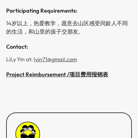
Participating Requirements​​​​‌ ‍ ​‍​‍‌‍ ‌ ​‍‌‍‍‌‌‍‌ ‌‍‍‌‌‍ ‍​‍​‍​ ‍‍​‍​‍‌ ​ ‌‍​‌‌‍ ‍‌‍‍‌‌ ‌​‌ ‍‌​‍ ‍‌‍‍‌‌‍ ​‍​‍​‍ ​​‍​‍‌‍‍​‌ ​‍‌‍‌‌‌‍‌‍​‍​‍​ ‍‍​‍​‍‌‍‍​‌ ‌​‌ ‌​‌ ​​​ ‍‍​‍ ​‍ ‌‍ ​‌‍ ‌‍​ ‌‍​‌‌‍ ​‌‍‍​‌‍ ‌ ​ ‌ ‌​​ ‍‍​ ​ ​ ​ ​ ​ ​ ​ ​‍ ‌‍‍‌‌‍ ‍‌ ‌​‌‍‌‌‌‍ ‍‌ ‌​​‍ ‌‍‌‌‌‍‌​‌‍‍‌‌ ‌​​‍ ‌‍ ‌‌‍ ‌‍‌​‌‍‌‌​ ‌‌ ​​‌ ​‍‌‍‌‌‌ ​ ‌‍‌‌‌‍ ‍‌ ‌​‌‍​‌‌ ‌​‌‍‍‌‌‍ ‌‍ ‍​ ‍ ‌‍‍‌‌‍‌​​ ‌​ ‍​​ ​‌‌‍‌‌​ ‌ ‌‍​ ​ ‍‌​ ‍​‌‍​‌​‍ ‌​ ‍‌‌‍​ ​ ‌‌‌‍‌‌​‍ ‌​ ‌​​ ​​‌‍​‌​ ‍‌​‍ ‌‌‍​‍​ ​‍​ ‌‍​ ​‍​‍ ‌​ ​ ‌‍‌‍‌‍‌‌‌‍​‍​ ​​​ ‌​​ ‌‍‌‍​‍‌‍‌‍‌‍‌​‌‍​‍‌‍​ ​ ‍ ‌ ‌​‌ ‍‌‌ ​​‌‍‌‌​ ‌‌ ​​‌ ​‍‌‍ ‌‍‌ ‌ ​‍‌‍​‌‌‍ ‌​ ‍ ‌ ​​‌‍​‌‌ ‌​‌‍‍​​ ‌‌‍​‍‌‍ ‌‍‌​‌ ‍‌​‍‌‌​ ‌‌‌​​‍‌‌ ‌‍‍ ‌‍‌‌‌ ‍‌​‍‌‌​ ​ ‌​‌​​‍‌‌​ ​ ‌​‌​​‍‌‌​ ​‍​ ​‍​ ​ ‌‍‌​​ ‌‍​ ​‌​ ‌​‌‍​‌​ ​ ​ ​‍​ ‌‌​ ‍​‌‍​‍​ ‌ ​‍‌‌​ ​‍​ ​‍​‍‌‌​ ‌‌‌​‌​​‍ ‍‌‍​ ‌‍‍​‌‍‍‌‌‍ ​‌‍‌​‌ ​‍‌‍‌‌‌‍ ‍​‍‌‌​ ‌‌‌​​‍‌‌ ‌‍‍ ‌‍‌‌‌ ‍‌​‍‌‌​ ​ ‌​‌​​‍‌‌​ ​ ‌​‌​​‍‌‌​ ​‍​ ​‍​ ‌‌​ ‌‌​ ​‍​ ​‍‌‍​‌​ ​​‌‍‌‌​ ‌‌​ ‌​‌‍‌‌‌‍‌​​ ​ ​ ​​​‍‌‌​ ​‍​ ​‍​‍‌‌​ ‌‌‌​‌​​‍ ‍‌ ‌​‌‍‌‌‌ ‍​‌ ‌​​ ‌‍​‍‌‍​‌‌ ​ ‌‍‌‌‌‌‌‌‌ ​‍‌‍ ​​ ‌‌‍‍​‌ ‌​‌ ‌​‌ ​​​‍‌‌​ ​ ‌​​‌​‍‌‌​ ​‍‌​‌‍​‍‌‌​ ​‍‌​‌‍‌‍ ​‌‍ ‌‍​ ‌‍​‌‌‍ ​‌‍‍​‌‍ ‌ ​ ‌ ‌​​‍‌‌​ ​ ‌​​‌​ ​ ​ ​ ​ ​ ​ ​ ​‍‌‍‌‍‍‌‌‍‌​​ ‌​ ‍​​ ​‌‌‍‌‌​ ‌ ‌‍​ ​ ‍‌​ ‍​‌‍​‌​‍ ‌​ ‍‌‌‍​ ​ ‌‌‌‍‌‌​‍ ‌​ ‌​​ ​​‌‍​‌​ ‍‌​‍ ‌‌‍​‍​ ​‍​ ‌‍​ ​‍​‍ ‌​ ​ ‌‍‌‍‌‍‌‌‌‍​‍​ ​​​ ‌​​ ‌‍‌‍​‍‌‍‌‍‌‍‌​‌‍​‍‌‍​ ​‍‌‍‌ ‌​‌ ‍‌‌ ​​‌‍‌‌​ ‌‌ ​​‌ ​‍‌‍ ‌‍‌ ‌ ​‍‌‍​‌‌‍ ‌​‍‌‍‌ ​​‌‍​‌‌ ‌​‌‍‍​​ ‌‌‍​‍‌‍ ‌‍‌​‌ ‍‌​‍‌‌​ ‌‌‌​​‍‌‌ ‌‍‍ ‌‍‌‌‌ ‍‌​‍‌‌​ ​ ‌​‌​​‍‌‌​ ​ ‌​‌​​‍‌‌​ ​‍​ ​‍​ ​ ‌‍‌​​ ‌‍​ ​‌​ ‌​‌‍​‌​ ​ ​ ​‍​ ‌‌​ ‍​‌‍​‍​ ‌ ​‍‌‌​ ​‍​ ​‍​‍‌‌​ ‌‌‌​‌​​‍ ‍‌‍​ ‌‍‍​‌‍‍‌‌‍ ​‌‍‌​‌ ​‍‌‍‌‌‌‍ ‍​‍‌‌​ ‌‌‌​​‍‌‌ ‌‍‍ ‌‍‌‌‌ ‍‌​‍‌‌​ ​ ‌​‌​​‍‌‌​ ​ ‌​‌​​‍‌‌​ ​‍​ ​‍​ ‌‌​ ‌‌​ ​‍​ ​‍‌‍​‌​ ​​‌‍‌‌​ ‌‌​ ‌​‌‍‌‌‌‍‌​​ ​ ​ ​​​‍‌‌​ ​‍​ ​‍​‍‌‌​ ‌‌‌​‌​​‍ ‍‌ ‌​‌‍‌‌‌ ‍​‌ ‌​​‍​‍‌ ‌
:​​​​‌ ‍ ​‍​‍‌‍ ‌ ​‍‌‍‍‌‌‍‌ ‌‍‍‌‌‍ ‍​‍​‍​ ‍‍​‍​‍‌ ​ ‌‍​‌‌‍ ‍‌‍‍‌‌ ‌​‌ ‍‌​‍ ‍‌‍‍‌‌‍ ​‍​‍​‍ ​​‍​‍‌‍‍​‌ ​‍‌‍‌‌‌‍‌‍​‍​‍​ ‍‍​‍​‍‌‍‍​‌ ‌​‌ ‌​‌ ​​​ ‍‍​‍ ​‍ ‌‍ ​‌‍ ‌‍​ ‌‍​‌‌‍ ​‌‍‍​‌‍ ‌ ​ ‌ ‌​​ ‍‍​ ​ ​ ​ ​ ​ ​ ​ ​‍ ‌‍‍‌‌‍ ‍‌ ‌​‌‍‌‌‌‍ ‍‌ ‌​​‍ ‌‍‌‌‌‍‌​‌‍‍‌‌ ‌​​‍ ‌‍ ‌‌‍ ‌‍‌​‌‍‌‌​ ‌‌ ​​‌ ​‍‌‍‌‌‌ ​ ‌‍‌‌‌‍ ‍‌ ‌​‌‍​‌‌ ‌​‌‍‍‌‌‍ ‌‍ ‍​ ‍ ‌‍‍‌‌‍‌​​ ‌​ ‍​​ ​‌‌‍‌‌​ ‌ ‌‍​ ​ ‍‌​ ‍​‌‍​‌​‍ ‌​ ‍‌‌‍​ ​ ‌‌‌‍‌‌​‍ ‌​ ‌​​ ​​‌‍​‌​ ‍‌​‍ ‌‌‍​‍​ ​‍​ ‌‍​ ​‍​‍ ‌​ ​ ‌‍‌‍‌‍‌‌‌‍​‍​ ​​​ ‌​​ ‌‍‌‍​‍‌‍‌‍‌‍‌​‌‍​‍‌‍​ ​ ‍ ‌ ‌​‌ ‍‌‌ ​​‌‍‌‌​ ‌‌ ​​‌ ​‍‌‍ ‌‍‌ ‌ ​‍‌‍​‌‌‍ ‌​ ‍ ‌ ​​‌‍​‌‌ ‌​‌‍‍​​ ‌‌‍​‍‌‍ ‌‍‌​‌ ‍‌​‍‌‌​ ‌‌‌​​‍‌‌ ‌‍‍ ‌‍‌‌‌ ‍‌​‍‌‌​ ​ ‌​‌​​‍‌‌​ ​ ‌​‌​​‍‌‌​ ​‍​ ​‍​ ​ ‌‍‌​​ ‌‍​ ​‌​ ‌​‌‍​‌​ ​ ​ ​‍​ ‌‌​ ‍​‌‍​‍​ ‌ ​‍‌‌​ ​‍​ ​‍​‍‌‌​ ‌‌‌​‌​​‍ ‍‌‍​ ‌‍‍​‌‍‍‌‌‍ ​‌‍‌​‌ ​‍‌‍‌‌‌‍ ‍​‍‌‌​ ‌‌‌​​‍‌‌ ‌‍‍ ‌‍‌‌‌ ‍‌​‍‌‌​ ​ ‌​‌​​‍‌‌​ ​ ‌​‌​​‍‌‌​ ​‍​ ​‍​ ‌‌​ ‌‌​ ​‍​ ​‍‌‍​‌​ ​​‌‍‌‌​ ‌‌​ ‌​‌‍‌‌‌‍‌​​ ​ ​ ​‌​‍‌‌​ ​‍​ ​‍​‍‌‌​ ‌‌‌​‌​​‍ ‍‌ ‌​‌‍‌‌‌ ‍​‌ ‌​​ ‌‍​‍‌‍​‌‌ ​ ‌‍‌‌‌‌‌‌‌ ​‍‌‍ ​​ ‌‌‍‍​‌ ‌​‌ ‌​‌ ​​​‍‌‌​ ​ ‌​​‌​‍‌‌​ ​‍‌​‌‍​‍‌‌​ ​‍‌​‌‍‌‍ ​‌‍ ‌‍​ ‌‍​‌‌‍ ​‌‍‍​‌‍ ‌ ​ ‌ ‌​​‍‌‌​ ​ ‌​​‌​ ​ ​ ​ ​ ​ ​ ​ ​‍‌‍‌‍‍‌‌‍‌​​ ‌​ ‍​​ ​‌‌‍‌‌​ ‌ ‌‍​ ​ ‍‌​ ‍​‌‍​‌​‍ ‌​ ‍‌‌‍​ ​ ‌‌‌‍‌‌​‍ ‌​ ‌​​ ​​‌‍​‌​ ‍‌​‍ ‌‌‍​‍​ ​‍​ ‌‍​ ​‍​‍ ‌​ ​ ‌‍‌‍‌‍‌‌‌‍​‍​ ​​​ ‌​​ ‌‍‌‍​‍‌‍‌‍‌‍‌​‌‍​‍‌‍​ ​‍‌‍‌ ‌​‌ ‍‌‌ ​​‌‍‌‌​ ‌‌ ​​‌ ​‍‌‍ ‌‍‌ ‌ ​‍‌‍​‌‌‍ ‌​‍‌‍‌ ​​‌‍​‌‌ ‌​‌‍‍​​ ‌‌‍​‍‌‍ ‌‍‌​‌ ‍‌​‍‌‌​ ‌‌‌​​‍‌‌ ‌‍‍ ‌‍‌‌‌ ‍‌​‍‌‌​ ​ ‌​‌​​‍‌‌​ ​ ‌​‌​​‍‌‌​ ​‍​ ​‍​ ​ ‌‍‌​​ ‌‍​ ​‌​ ‌​‌‍​‌​ ​ ​ ​‍​ ‌‌​ ‍​‌‍​‍​ ‌ ​‍‌‌​ ​‍​ ​‍​‍‌‌​ ‌‌‌​‌​​‍ ‍‌‍​ ‌‍‍​‌‍‍‌‌‍ ​‌‍‌​‌ ​‍‌‍‌‌‌‍ ‍​‍‌‌​ ‌‌‌​​‍‌‌ ‌‍‍ ‌‍‌‌‌ ‍‌​‍‌‌​ ​ ‌​‌​​‍‌‌​ ​ ‌​‌​​‍‌‌​ ​‍​ ​‍​ ‌‌​ ‌‌​ ​‍​ ​‍‌‍​‌​ ​​‌‍‌‌​ ‌‌​ ‌​‌‍‌‌‌‍‌​​ ​ ​ ​‌​‍‌‌​ ​‍​ ​‍​‍‌‌​ ‌‌‌​‌​​‍ ‍‌ ‌​‌‍‌‌‌ ‍​‌ ‌​​‍​‍‌ ‌
14岁以上，热爱教学，愿意去山区感受同龄人不同
的生活，和山里的孩子交朋友。​​​​‌ ‍ ​‍​‍‌‍ ‌ ​‍‌‍‍‌‌‍‌ ‌‍‍‌‌‍ ‍​‍​‍​ ‍‍​‍​‍‌ ​ ‌‍​‌‌‍ ‍‌‍‍‌‌ ‌​‌ ‍‌​‍ ‍‌‍‍‌‌‍ ​‍​‍​‍ ​​‍​‍‌‍‍​‌ ​‍‌‍‌‌‌‍‌‍​‍​‍​ ‍‍​‍​‍‌‍‍​‌ ‌​‌ ‌​‌ ​​​ ‍‍​‍ ​‍ ‌‍ ​‌‍ ‌‍​ ‌‍​‌‌‍ ​‌‍‍​‌‍ ‌ ​ ‌ ‌​​ ‍‍​ ​ ​ ​ ​ ​ ​ ​ ​‍ ‌‍‍‌‌‍ ‍‌ ‌​‌‍‌‌‌‍ ‍‌ ‌​​‍ ‌‍‌‌‌‍‌​‌‍‍‌‌ ‌​​‍ ‌‍ ‌‌‍ ‌‍‌​‌‍‌‌​ ‌‌ ​​‌ ​‍‌‍‌‌‌ ​ ‌‍‌‌‌‍ ‍‌ ‌​‌‍​‌‌ ‌​‌‍‍‌‌‍ ‌‍ ‍​ ‍ ‌‍‍‌‌‍‌​​ ‌​ ‍​​ ​‌‌‍‌‌​ ‌ ‌‍​ ​ ‍‌​ ‍​‌‍​‌​‍ ‌​ ‍‌‌‍​ ​ ‌‌‌‍‌‌​‍ ‌​ ‌​​ ​​‌‍​‌​ ‍‌​‍ ‌‌‍​‍​ ​‍​ ‌‍​ ​‍​‍ ‌​ ​ ‌‍‌‍‌‍‌‌‌‍​‍​ ​​​ ‌​​ ‌‍‌‍​‍‌‍‌‍‌‍‌​‌‍​‍‌‍​ ​ ‍ ‌ ‌​‌ ‍‌‌ ​​‌‍‌‌​ ‌‌ ​​‌ ​‍‌‍ ‌‍‌ ‌ ​‍‌‍​‌‌‍ ‌​ ‍ ‌ ​​‌‍​‌‌ ‌​‌‍‍​​ ‌‌‍​‍‌‍ ‌‍‌​‌ ‍‌​‍‌‌​ ‌‌‌​​‍‌‌ ‌‍‍ ‌‍‌‌‌ ‍‌​‍‌‌​ ​ ‌​‌​​‍‌‌​ ​ ‌​‌​​‍‌‌​ ​‍​ ​‍‌‍​‌​ ​ ​ ​ ​ ​ ​ ​‍​ ‌‍​ ‌​‌‍​ ​ ‌‌‌‍‌​​ ​‌‌‍‌​​‍‌‌​ ​‍​ ​‍​‍‌‌​ ‌‌‌​‌​​‍ ‍‌‍​ ‌‍‍​‌‍‍‌‌‍ ​‌‍‌​‌ ​‍‌‍‌‌‌‍ ‍​‍‌‌​ ‌‌‌​​‍‌‌ ‌‍‍ ‌‍‌‌‌ ‍‌​‍‌‌​ ​ ‌​‌​​‍‌‌​ ​ ‌​‌​​‍‌‌​ ​‍​ ​‍‌‍​‍​ ‍​​ ‌‍​ ​​​ ​‌​ ‌ ​ ‌ ​ ‌‌‌‍​‌‌‍​‌​ ‌‍​ ‍​​ ​​​‍‌‌​ ​‍​ ​‍​‍‌‌​ ‌‌‌​‌​​‍ ‍‌ ‌​‌‍‌‌‌ ‍​‌ ‌​​ ‌‍​‍‌‍​‌‌ ​ ‌‍‌‌‌‌‌‌‌ ​‍‌‍ ​​ ‌‌‍‍​‌ ‌​‌ ‌​‌ ​​​‍‌‌​ ​ ‌​​‌​‍‌‌​ ​‍‌​‌‍​‍‌‌​ ​‍‌​‌‍‌‍ ​‌‍ ‌‍​ ‌‍​‌‌‍ ​‌‍‍​‌‍ ‌ ​ ‌ ‌​​‍‌‌​ ​ ‌​​‌​ ​ ​ ​ ​ ​ ​ ​ ​‍‌‍‌‍‍‌‌‍‌​​ ‌​ ‍​​ ​‌‌‍‌‌​ ‌ ‌‍​ ​ ‍‌​ ‍​‌‍​‌​‍ ‌​ ‍‌‌‍​ ​ ‌‌‌‍‌‌​‍ ‌​ ‌​​ ​​‌‍​‌​ ‍‌​‍ ‌‌‍​‍​ ​‍​ ‌‍​ ​‍​‍ ‌​ ​ ‌‍‌‍‌‍‌‌‌‍​‍​ ​​​ ‌​​ ‌‍‌‍​‍‌‍‌‍‌‍‌​‌‍​‍‌‍​ ​‍‌‍‌ ‌​‌ ‍‌‌ ​​‌‍‌‌​ ‌‌ ​​‌ ​‍‌‍ ‌‍‌ ‌ ​‍‌‍​‌‌‍ ‌​‍‌‍‌ ​​‌‍​‌‌ ‌​‌‍‍​​ ‌‌‍​‍‌‍ ‌‍‌​‌ ‍‌​‍‌‌​ ‌‌‌​​‍‌‌ ‌‍‍ ‌‍‌‌‌ ‍‌​‍‌‌​ ​ ‌​‌​​‍‌‌​ ​ ‌​‌​​‍‌‌​ ​‍​ ​‍‌‍​‌​ ​ ​ ​ ​ ​ ​ ​‍​ ‌‍​ ‌​‌‍​ ​ ‌‌‌‍‌​​ ​‌‌‍‌​​‍‌‌​ ​‍​ ​‍​‍‌‌​ ‌‌‌​‌​​‍ ‍‌‍​ ‌‍‍​‌‍‍‌‌‍ ​‌‍‌​‌ ​‍‌‍‌‌‌‍ ‍​‍‌‌​ ‌‌‌​​‍‌‌ ‌‍‍ ‌‍‌‌‌ ‍‌​‍‌‌​ ​ ‌​‌​​‍‌‌​ ​ ‌​‌​​‍‌‌​ ​‍​ ​‍‌‍​‍​ ‍​​ ‌‍​ ​​​ ​‌​ ‌ ​ ‌ ​ ‌‌‌‍​‌‌‍​‌​ ‌‍​ ‍​​ ​​​‍‌‌​ ​‍​ ​‍​‍‌‌​ ‌‌‌​‌​​‍ ‍‌ ‌​‌‍‌‌‌ ‍​‌ ‌​​‍​‍‌ ‌
Contact​​​​‌ ‍ ​‍​‍‌‍ ‌ ​‍‌‍‍‌‌‍‌ ‌‍‍‌‌‍ ‍​‍​‍​ ‍‍​‍​‍‌ ​ ‌‍​‌‌‍ ‍‌‍‍‌‌ ‌​‌ ‍‌​‍ ‍‌‍‍‌‌‍ ​‍​‍​‍ ​​‍​‍‌‍‍​‌ ​‍‌‍‌‌‌‍‌‍​‍​‍​ ‍‍​‍​‍‌‍‍​‌ ‌​‌ ‌​‌ ​​​ ‍‍​‍ ​‍ ‌‍ ​‌‍ ‌‍​ ‌‍​‌‌‍ ​‌‍‍​‌‍ ‌ ​ ‌ ‌​​ ‍‍​ ​ ​ ​ ​ ​ ​ ​ ​‍ ‌‍‍‌‌‍ ‍‌ ‌​‌‍‌‌‌‍ ‍‌ ‌​​‍ ‌‍‌‌‌‍‌​‌‍‍‌‌ ‌​​‍ ‌‍ ‌‌‍ ‌‍‌​‌‍‌‌​ ‌‌ ​​‌ ​‍‌‍‌‌‌ ​ ‌‍‌‌‌‍ ‍‌ ‌​‌‍​‌‌ ‌​‌‍‍‌‌‍ ‌‍ ‍​ ‍ ‌‍‍‌‌‍‌​​ ‌​ ‍​​ ​‌‌‍‌‌​ ‌ ‌‍​ ​ ‍‌​ ‍​‌‍​‌​‍ ‌​ ‍‌‌‍​ ​ ‌‌‌‍‌‌​‍ ‌​ ‌​​ ​​‌‍​‌​ ‍‌​‍ ‌‌‍​‍​ ​‍​ ‌‍​ ​‍​‍ ‌​ ​ ‌‍‌‍‌‍‌‌‌‍​‍​ ​​​ ‌​​ ‌‍‌‍​‍‌‍‌‍‌‍‌​‌‍​‍‌‍​ ​ ‍ ‌ ‌​‌ ‍‌‌ ​​‌‍‌‌​ ‌‌ ​​‌ ​‍‌‍ ‌‍‌ ‌ ​‍‌‍​‌‌‍ ‌​ ‍ ‌ ​​‌‍​‌‌ ‌​‌‍‍​​ ‌‌‍​‍‌‍ ‌‍‌​‌ ‍‌​‍‌‌​ ‌‌‌​​‍‌‌ ‌‍‍ ‌‍‌‌‌ ‍‌​‍‌‌​ ​ ‌​‌​​‍‌‌​ ​ ‌​‌​​‍‌‌​ ​‍​ ​‍‌‍‌​​ ‌ ​ ​ ​ ‍​​ ​‍‌‍​‌​ ‍​‌‍‌‍​ ‌​​ ‌ ​ ​‍‌‍​‍​‍‌‌​ ​‍​ ​‍​‍‌‌​ ‌‌‌​‌​​‍ ‍‌‍​ ‌‍‍​‌‍‍‌‌‍ ​‌‍‌​‌ ​‍‌‍‌‌‌‍ ‍​‍‌‌​ ‌‌‌​​‍‌‌ ‌‍‍ ‌‍‌‌‌ ‍‌​‍‌‌​ ​ ‌​‌​​‍‌‌​ ​ ‌​‌​​‍‌‌​ ​‍​ ​‍​ ‌​‌‍​‌​ ​‍‌‍​‌‌‍​‌‌‍​ ​ ‌​‌‍‌​‌‍‌​​ ​‌‌‍‌‌​ ‌‍​ ​​​‍‌‌​ ​‍​ ​‍​‍‌‌​ ‌‌‌​‌​​‍ ‍‌ ‌​‌‍‌‌‌ ‍​‌ ‌​​ ‌‍​‍‌‍​‌‌ ​ ‌‍‌‌‌‌‌‌‌ ​‍‌‍ ​​ ‌‌‍‍​‌ ‌​‌ ‌​‌ ​​​‍‌‌​ ​ ‌​​‌​‍‌‌​ ​‍‌​‌‍​‍‌‌​ ​‍‌​‌‍‌‍ ​‌‍ ‌‍​ ‌‍​‌‌‍ ​‌‍‍​‌‍ ‌ ​ ‌ ‌​​‍‌‌​ ​ ‌​​‌​ ​ ​ ​ ​ ​ ​ ​ ​‍‌‍‌‍‍‌‌‍‌​​ ‌​ ‍​​ ​‌‌‍‌‌​ ‌ ‌‍​ ​ ‍‌​ ‍​‌‍​‌​‍ ‌​ ‍‌‌‍​ ​ ‌‌‌‍‌‌​‍ ‌​ ‌​​ ​​‌‍​‌​ ‍‌​‍ ‌‌‍​‍​ ​‍​ ‌‍​ ​‍​‍ ‌​ ​ ‌‍‌‍‌‍‌‌‌‍​‍​ ​​​ ‌​​ ‌‍‌‍​‍‌‍‌‍‌‍‌​‌‍​‍‌‍​ ​‍‌‍‌ ‌​‌ ‍‌‌ ​​‌‍‌‌​ ‌‌ ​​‌ ​‍‌‍ ‌‍‌ ‌ ​‍‌‍​‌‌‍ ‌​‍‌‍‌ ​​‌‍​‌‌ ‌​‌‍‍​​ ‌‌‍​‍‌‍ ‌‍‌​‌ ‍‌​‍‌‌​ ‌‌‌​​‍‌‌ ‌‍‍ ‌‍‌‌‌ ‍‌​‍‌‌​ ​ ‌​‌​​‍‌‌​ ​ ‌​‌​​‍‌‌​ ​‍​ ​‍‌‍‌​​ ‌ ​ ​ ​ ‍​​ ​‍‌‍​‌​ ‍​‌‍‌‍​ ‌​​ ‌ ​ ​‍‌‍​‍​‍‌‌​ ​‍​ ​‍​‍‌‌​ ‌‌‌​‌​​‍ ‍‌‍​ ‌‍‍​‌‍‍‌‌‍ ​‌‍‌​‌ ​‍‌‍‌‌‌‍ ‍​‍‌‌​ ‌‌‌​​‍‌‌ ‌‍‍ ‌‍‌‌‌ ‍‌​‍‌‌​ ​ ‌​‌​​‍‌‌​ ​ ‌​‌​​‍‌‌​ ​‍​ ​‍​ ‌​‌‍​‌​ ​‍‌‍​‌‌‍​‌‌‍​ ​ ‌​‌‍‌​‌‍‌​​ ​‌‌‍‌‌​ ‌‍​ ​​​‍‌‌​ ​‍​ ​‍​‍‌‌​ ‌‌‌​‌​​‍ ‍‌ ‌​‌‍‌‌‌ ‍​‌ ‌​​‍​‍‌ ‌
:​​​​‌ ‍ ​‍​‍‌‍ ‌ ​‍‌‍‍‌‌‍‌ ‌‍‍‌‌‍ ‍​‍​‍​ ‍‍​‍​‍‌ ​ ‌‍​‌‌‍ ‍‌‍‍‌‌ ‌​‌ ‍‌​‍ ‍‌‍‍‌‌‍ ​‍​‍​‍ ​​‍​‍‌‍‍​‌ ​‍‌‍‌‌‌‍‌‍​‍​‍​ ‍‍​‍​‍‌‍‍​‌ ‌​‌ ‌​‌ ​​​ ‍‍​‍ ​‍ ‌‍ ​‌‍ ‌‍​ ‌‍​‌‌‍ ​‌‍‍​‌‍ ‌ ​ ‌ ‌​​ ‍‍​ ​ ​ ​ ​ ​ ​ ​ ​‍ ‌‍‍‌‌‍ ‍‌ ‌​‌‍‌‌‌‍ ‍‌ ‌​​‍ ‌‍‌‌‌‍‌​‌‍‍‌‌ ‌​​‍ ‌‍ ‌‌‍ ‌‍‌​‌‍‌‌​ ‌‌ ​​‌ ​‍‌‍‌‌‌ ​ ‌‍‌‌‌‍ ‍‌ ‌​‌‍​‌‌ ‌​‌‍‍‌‌‍ ‌‍ ‍​ ‍ ‌‍‍‌‌‍‌​​ ‌​ ‍​​ ​‌‌‍‌‌​ ‌ ‌‍​ ​ ‍‌​ ‍​‌‍​‌​‍ ‌​ ‍‌‌‍​ ​ ‌‌‌‍‌‌​‍ ‌​ ‌​​ ​​‌‍​‌​ ‍‌​‍ ‌‌‍​‍​ ​‍​ ‌‍​ ​‍​‍ ‌​ ​ ‌‍‌‍‌‍‌‌‌‍​‍​ ​​​ ‌​​ ‌‍‌‍​‍‌‍‌‍‌‍‌​‌‍​‍‌‍​ ​ ‍ ‌ ‌​‌ ‍‌‌ ​​‌‍‌‌​ ‌‌ ​​‌ ​‍‌‍ ‌‍‌ ‌ ​‍‌‍​‌‌‍ ‌​ ‍ ‌ ​​‌‍​‌‌ ‌​‌‍‍​​ ‌‌‍​‍‌‍ ‌‍‌​‌ ‍‌​‍‌‌​ ‌‌‌​​‍‌‌ ‌‍‍ ‌‍‌‌‌ ‍‌​‍‌‌​ ​ ‌​‌​​‍‌‌​ ​ ‌​‌​​‍‌‌​ ​‍​ ​‍‌‍‌​​ ‌ ​ ​ ​ ‍​​ ​‍‌‍​‌​ ‍​‌‍‌‍​ ‌​​ ‌ ​ ​‍‌‍​‍​‍‌‌​ ​‍​ ​‍​‍‌‌​ ‌‌‌​‌​​‍ ‍‌‍​ ‌‍‍​‌‍‍‌‌‍ ​‌‍‌​‌ ​‍‌‍‌‌‌‍ ‍​‍‌‌​ ‌‌‌​​‍‌‌ ‌‍‍ ‌‍‌‌‌ ‍‌​‍‌‌​ ​ ‌​‌​​‍‌‌​ ​ ‌​‌​​‍‌‌​ ​‍​ ​‍​ ‌​‌‍​‌​ ​‍‌‍​‌‌‍​‌‌‍​ ​ ‌​‌‍‌​‌‍‌​​ ​‌‌‍‌‌​ ‌‍​ ​‌​‍‌‌​ ​‍​ ​‍​‍‌‌​ ‌‌‌​‌​​‍ ‍‌ ‌​‌‍‌‌‌ ‍​‌ ‌​​ ‌‍​‍‌‍​‌‌ ​ ‌‍‌‌‌‌‌‌‌ ​‍‌‍ ​​ ‌‌‍‍​‌ ‌​‌ ‌​‌ ​​​‍‌‌​ ​ ‌​​‌​‍‌‌​ ​‍‌​‌‍​‍‌‌​ ​‍‌​‌‍‌‍ ​‌‍ ‌‍​ ‌‍​‌‌‍ ​‌‍‍​‌‍ ‌ ​ ‌ ‌​​‍‌‌​ ​ ‌​​‌​ ​ ​ ​ ​ ​ ​ ​ ​‍‌‍‌‍‍‌‌‍‌​​ ‌​ ‍​​ ​‌‌‍‌‌​ ‌ ‌‍​ ​ ‍‌​ ‍​‌‍​‌​‍ ‌​ ‍‌‌‍​ ​ ‌‌‌‍‌‌​‍ ‌​ ‌​​ ​​‌‍​‌​ ‍‌​‍ ‌‌‍​‍​ ​‍​ ‌‍​ ​‍​‍ ‌​ ​ ‌‍‌‍‌‍‌‌‌‍​‍​ ​​​ ‌​​ ‌‍‌‍​‍‌‍‌‍‌‍‌​‌‍​‍‌‍​ ​‍‌‍‌ ‌​‌ ‍‌‌ ​​‌‍‌‌​ ‌‌ ​​‌ ​‍‌‍ ‌‍‌ ‌ ​‍‌‍​‌‌‍ ‌​‍‌‍‌ ​​‌‍​‌‌ ‌​‌‍‍​​ ‌‌‍​‍‌‍ ‌‍‌​‌ ‍‌​‍‌‌​ ‌‌‌​​‍‌‌ ‌‍‍ ‌‍‌‌‌ ‍‌​‍‌‌​ ​ ‌​‌​​‍‌‌​ ​ ‌​‌​​‍‌‌​ ​‍​ ​‍‌‍‌​​ ‌ ​ ​ ​ ‍​​ ​‍‌‍​‌​ ‍​‌‍‌‍​ ‌​​ ‌ ​ ​‍‌‍​‍​‍‌‌​ ​‍​ ​‍​‍‌‌​ ‌‌‌​‌​​‍ ‍‌‍​ ‌‍‍​‌‍‍‌‌‍ ​‌‍‌​‌ ​‍‌‍‌‌‌‍ ‍​‍‌‌​ ‌‌‌​​‍‌‌ ‌‍‍ ‌‍‌‌‌ ‍‌​‍‌‌​ ​ ‌​‌​​‍‌‌​ ​ ‌​‌​​‍‌‌​ ​‍​ ​‍​ ‌​‌‍​‌​ ​‍‌‍​‌‌‍​‌‌‍​ ​ ‌​‌‍‌​‌‍‌​​ ​‌‌‍‌‌​ ‌‍​ ​‌​‍‌‌​ ​‍​ ​‍​‍‌‌​ ‌‌‌​‌​​‍ ‍‌ ‌​‌‍‌‌‌ ‍​‌ ‌​​‍​‍‌ ‌
LiLy Yin at: ​​​​‌ ‍ ​‍​‍‌‍ ‌ ​‍‌‍‍‌‌‍‌ ‌‍‍‌‌‍ ‍​‍​‍​ ‍‍​‍​‍‌ ​ ‌‍​‌‌‍ ‍‌‍‍‌‌ ‌​‌ ‍‌​‍ ‍‌‍‍‌‌‍ ​‍​‍​‍ ​​‍​‍‌‍‍​‌ ​‍‌‍‌‌‌‍‌‍​‍​‍​ ‍‍​‍​‍‌‍‍​‌ ‌​‌ ‌​‌ ​​​ ‍‍​‍ ​‍ ‌‍ ​‌‍ ‌‍​ ‌‍​‌‌‍ ​‌‍‍​‌‍ ‌ ​ ‌ ‌​​ ‍‍​ ​ ​ ​ ​ ​ ​ ​ ​‍ ‌‍‍‌‌‍ ‍‌ ‌​‌‍‌‌‌‍ ‍‌ ‌​​‍ ‌‍‌‌‌‍‌​‌‍‍‌‌ ‌​​‍ ‌‍ ‌‌‍ ‌‍‌​‌‍‌‌​ ‌‌ ​​‌ ​‍‌‍‌‌‌ ​ ‌‍‌‌‌‍ ‍‌ ‌​‌‍​‌‌ ‌​‌‍‍‌‌‍ ‌‍ ‍​ ‍ ‌‍‍‌‌‍‌​​ ‌​ ‍​​ ​‌‌‍‌‌​ ‌ ‌‍​ ​ ‍‌​ ‍​‌‍​‌​‍ ‌​ ‍‌‌‍​ ​ ‌‌‌‍‌‌​‍ ‌​ ‌​​ ​​‌‍​‌​ ‍‌​‍ ‌‌‍​‍​ ​‍​ ‌‍​ ​‍​‍ ‌​ ​ ‌‍‌‍‌‍‌‌‌‍​‍​ ​​​ ‌​​ ‌‍‌‍​‍‌‍‌‍‌‍‌​‌‍​‍‌‍​ ​ ‍ ‌ ‌​‌ ‍‌‌ ​​‌‍‌‌​ ‌‌ ​​‌ ​‍‌‍ ‌‍‌ ‌ ​‍‌‍​‌‌‍ ‌​ ‍ ‌ ​​‌‍​‌‌ ‌​‌‍‍​​ ‌‌‍​‍‌‍ ‌‍‌​‌ ‍‌​‍‌‌​ ‌‌‌​​‍‌‌ ‌‍‍ ‌‍‌‌‌ ‍‌​‍‌‌​ ​ ‌​‌​​‍‌‌​ ​ ‌​‌​​‍‌‌​ ​‍​ ​‍​ ‍‌​ ​ ‌‍‌​​ ‌‍​ ‌‌​ ​‍‌‍‌‌‌‍​ ​ ​​‌‍‌‌‌‍‌‌​ ‌​​‍‌‌​ ​‍​ ​‍​‍‌‌​ ‌‌‌​‌​​‍ ‍‌‍​ ‌‍‍​‌‍‍‌‌‍ ​‌‍‌​‌ ​‍‌‍‌‌‌‍ ‍​‍‌‌​ ‌‌‌​​‍‌‌ ‌‍‍ ‌‍‌‌‌ ‍‌​‍‌‌​ ​ ‌​‌​​‍‌‌​ ​ ‌​‌​​‍‌‌​ ​‍​ ​‍‌‍‌​​ ‍​​ ​‌‌‍​ ​ ​​​ ‌​‌‍‌‍​ ‌‌​ ‌‍‌‍‌​​ ​ ​ ‌‌​ ​​​‍‌‌​ ​‍​ ​‍​‍‌‌​ ‌‌‌​‌​​‍ ‍‌ ‌​‌‍‌‌‌ ‍​‌ ‌​​ ‌‍​‍‌‍​‌‌ ​ ‌‍‌‌‌‌‌‌‌ ​‍‌‍ ​​ ‌‌‍‍​‌ ‌​‌ ‌​‌ ​​​‍‌‌​ ​ ‌​​‌​‍‌‌​ ​‍‌​‌‍​‍‌‌​ ​‍‌​‌‍‌‍ ​‌‍ ‌‍​ ‌‍​‌‌‍ ​‌‍‍​‌‍ ‌ ​ ‌ ‌​​‍‌‌​ ​ ‌​​‌​ ​ ​ ​ ​ ​ ​ ​ ​‍‌‍‌‍‍‌‌‍‌​​ ‌​ ‍​​ ​‌‌‍‌‌​ ‌ ‌‍​ ​ ‍‌​ ‍​‌‍​‌​‍ ‌​ ‍‌‌‍​ ​ ‌‌‌‍‌‌​‍ ‌​ ‌​​ ​​‌‍​‌​ ‍‌​‍ ‌‌‍​‍​ ​‍​ ‌‍​ ​‍​‍ ‌​ ​ ‌‍‌‍‌‍‌‌‌‍​‍​ ​​​ ‌​​ ‌‍‌‍​‍‌‍‌‍‌‍‌​‌‍​‍‌‍​ ​‍‌‍‌ ‌​‌ ‍‌‌ ​​‌‍‌‌​ ‌‌ ​​‌ ​‍‌‍ ‌‍‌ ‌ ​‍‌‍​‌‌‍ ‌​‍‌‍‌ ​​‌‍​‌‌ ‌​‌‍‍​​ ‌‌‍​‍‌‍ ‌‍‌​‌ ‍‌​‍‌‌​ ‌‌‌​​‍‌‌ ‌‍‍ ‌‍‌‌‌ ‍‌​‍‌‌​ ​ ‌​‌​​‍‌‌​ ​ ‌​‌​​‍‌‌​ ​‍​ ​‍​ ‍‌​ ​ ‌‍‌​​ ‌‍​ ‌‌​ ​‍‌‍‌‌‌‍​ ​ ​​‌‍‌‌‌‍‌‌​ ‌​​‍‌‌​ ​‍​ ​‍​‍‌‌​ ‌‌‌​‌​​‍ ‍‌‍​ ‌‍‍​‌‍‍‌‌‍ ​‌‍‌​‌ ​‍‌‍‌‌‌‍ ‍​‍‌‌​ ‌‌‌​​‍‌‌ ‌‍‍ ‌‍‌‌‌ ‍‌​‍‌‌​ ​ ‌​‌​​‍‌‌​ ​ ‌​‌​​‍‌‌​ ​‍​ ​‍‌‍‌​​ ‍​​ ​‌‌‍​ ​ ​​​ ‌​‌‍‌‍​ ‌‌​ ‌‍‌‍‌​​ ​ ​ ‌‌​ ​​​‍‌‌​ ​‍​ ​‍​‍‌‌​ ‌‌‌​‌​​‍ ‍‌ ‌​‌‍‌‌‌ ‍​‌ ‌​​‍​‍‌ ‌
lyin71@gmail.com​​​​‌ ‍ ​‍​‍‌‍ ‌ ​‍‌‍‍‌‌‍‌ ‌‍‍‌‌‍ ‍​‍​‍​ ‍‍​‍​‍‌ ​ ‌‍​‌‌‍ ‍‌‍‍‌‌ ‌​‌ ‍‌​‍ ‍‌‍‍‌‌‍ ​‍​‍​‍ ​​‍​‍‌‍‍​‌ ​‍‌‍‌‌‌‍‌‍​‍​‍​ ‍‍​‍​‍‌‍‍​‌ ‌​‌ ‌​‌ ​​​ ‍‍​‍ ​‍ ‌‍ ​‌‍ ‌‍​ ‌‍​‌‌‍ ​‌‍‍​‌‍ ‌ ​ ‌ ‌​​ ‍‍​ ​ ​ ​ ​ ​ ​ ​ ​‍ ‌‍‍‌‌‍ ‍‌ ‌​‌‍‌‌‌‍ ‍‌ ‌​​‍ ‌‍‌‌‌‍‌​‌‍‍‌‌ ‌​​‍ ‌‍ ‌‌‍ ‌‍‌​‌‍‌‌​ ‌‌ ​​‌ ​‍‌‍‌‌‌ ​ ‌‍‌‌‌‍ ‍‌ ‌​‌‍​‌‌ ‌​‌‍‍‌‌‍ ‌‍ ‍​ ‍ ‌‍‍‌‌‍‌​​ ‌​ ‍​​ ​‌‌‍‌‌​ ‌ ‌‍​ ​ ‍‌​ ‍​‌‍​‌​‍ ‌​ ‍‌‌‍​ ​ ‌‌‌‍‌‌​‍ ‌​ ‌​​ ​​‌‍​‌​ ‍‌​‍ ‌‌‍​‍​ ​‍​ ‌‍​ ​‍​‍ ‌​ ​ ‌‍‌‍‌‍‌‌‌‍​‍​ ​​​ ‌​​ ‌‍‌‍​‍‌‍‌‍‌‍‌​‌‍​‍‌‍​ ​ ‍ ‌ ‌​‌ ‍‌‌ ​​‌‍‌‌​ ‌‌ ​​‌ ​‍‌‍ ‌‍‌ ‌ ​‍‌‍​‌‌‍ ‌​ ‍ ‌ ​​‌‍​‌‌ ‌​‌‍‍​​ ‌‌‍​‍‌‍ ‌‍‌​‌ ‍‌​‍‌‌​ ‌‌‌​​‍‌‌ ‌‍‍ ‌‍‌‌‌ ‍‌​‍‌‌​ ​ ‌​‌​​‍‌‌​ ​ ‌​‌​​‍‌‌​ ​‍​ ​‍​ ‍‌​ ​ ‌‍‌​​ ‌‍​ ‌‌​ ​‍‌‍‌‌‌‍​ ​ ​​‌‍‌‌‌‍‌‌​ ‌​​‍‌‌​ ​‍​ ​‍​‍‌‌​ ‌‌‌​‌​​‍ ‍‌‍​ ‌‍‍​‌‍‍‌‌‍ ​‌‍‌​‌ ​‍‌‍‌‌‌‍ ‍​‍‌‌​ ‌‌‌​​‍‌‌ ‌‍‍ ‌‍‌‌‌ ‍‌​‍‌‌​ ​ ‌​‌​​‍‌‌​ ​ ‌​‌​​‍‌‌​ ​‍​ ​‍‌‍‌​​ ‍​​ ​‌‌‍​ ​ ​​​ ‌​‌‍‌‍​ ‌‌​ ‌‍‌‍‌​​ ​ ​ ‌‌​ ​‌​‍‌‌​ ​‍​ ​‍​‍‌‌​ ‌‌‌​‌​​‍ ‍‌ ‌​‌‍‌‌‌ ‍​‌ ‌​​ ‌‍​‍‌‍​‌‌ ​ ‌‍‌‌‌‌‌‌‌ ​‍‌‍ ​​ ‌‌‍‍​‌ ‌​‌ ‌​‌ ​​​‍‌‌​ ​ ‌​​‌​‍‌‌​ ​‍‌​‌‍​‍‌‌​ ​‍‌​‌‍‌‍ ​‌‍ ‌‍​ ‌‍​‌‌‍ ​‌‍‍​‌‍ ‌ ​ ‌ ‌​​‍‌‌​ ​ ‌​​‌​ ​ ​ ​ ​ ​ ​ ​ ​‍‌‍‌‍‍‌‌‍‌​​ ‌​ ‍​​ ​‌‌‍‌‌​ ‌ ‌‍​ ​ ‍‌​ ‍​‌‍​‌​‍ ‌​ ‍‌‌‍​ ​ ‌‌‌‍‌‌​‍ ‌​ ‌​​ ​​‌‍​‌​ ‍‌​‍ ‌‌‍​‍​ ​‍​ ‌‍​ ​‍​‍ ‌​ ​ ‌‍‌‍‌‍‌‌‌‍​‍​ ​​​ ‌​​ ‌‍‌‍​‍‌‍‌‍‌‍‌​‌‍​‍‌‍​ ​‍‌‍‌ ‌​‌ ‍‌‌ ​​‌‍‌‌​ ‌‌ ​​‌ ​‍‌‍ ‌‍‌ ‌ ​‍‌‍​‌‌‍ ‌​‍‌‍‌ ​​‌‍​‌‌ ‌​‌‍‍​​ ‌‌‍​‍‌‍ ‌‍‌​‌ ‍‌​‍‌‌​ ‌‌‌​​‍‌‌ ‌‍‍ ‌‍‌‌‌ ‍‌​‍‌‌​ ​ ‌​‌​​‍‌‌​ ​ ‌​‌​​‍‌‌​ ​‍​ ​‍​ ‍‌​ ​ ‌‍‌​​ ‌‍​ ‌‌​ ​‍‌‍‌‌‌‍​ ​ ​​‌‍‌‌‌‍‌‌​ ‌​​‍‌‌​ ​‍​ ​‍​‍‌‌​ ‌‌‌​‌​​‍ ‍‌‍​ ‌‍‍​‌‍‍‌‌‍ ​‌‍‌​‌ ​‍‌‍‌‌‌‍ ‍​‍‌‌​ ‌‌‌​​‍‌‌ ‌‍‍ ‌‍‌‌‌ ‍‌​‍‌‌​ ​ ‌​‌​​‍‌‌​ ​ ‌​‌​​‍‌‌​ ​‍​ ​‍‌‍‌​​ ‍​​ ​‌‌‍​ ​ ​​​ ‌​‌‍‌‍​ ‌‌​ ‌‍‌‍‌​​ ​ ​ ‌‌​ ​‌​‍‌‌​ ​‍​ ​‍​‍‌‌​ ‌‌‌​‌​​‍ ‍‌ ‌​‌‍‌‌‌ ‍​‌ ‌​​‍​‍‌ ‌
Project Reimbursement /​​​​‌ ‍ ​‍​‍‌‍ ‌ ​‍‌‍‍‌‌‍‌ ‌‍‍‌‌‍ ‍​‍​‍​ ‍‍​‍​‍‌ ​ ‌‍​‌‌‍ ‍‌‍‍‌‌ ‌​‌ ‍‌​‍ ‍‌‍‍‌‌‍ ​‍​‍​‍ ​​‍​‍‌‍‍​‌ ​‍‌‍‌‌‌‍‌‍​‍​‍​ ‍‍​‍​‍‌‍‍​‌ ‌​‌ ‌​‌ ​​​ ‍‍​‍ ​‍ ‌‍ ​‌‍ ‌‍​ ‌‍​‌‌‍ ​‌‍‍​‌‍ ‌ ​ ‌ ‌​​ ‍‍​ ​ ​ ​ ​ ​ ​ ​ ​‍ ‌‍‍‌‌‍ ‍‌ ‌​‌‍‌‌‌‍ ‍‌ ‌​​‍ ‌‍‌‌‌‍‌​‌‍‍‌‌ ‌​​‍ ‌‍ ‌‌‍ ‌‍‌​‌‍‌‌​ ‌‌ ​​‌ ​‍‌‍‌‌‌ ​ ‌‍‌‌‌‍ ‍‌ ‌​‌‍​‌‌ ‌​‌‍‍‌‌‍ ‌‍ ‍​ ‍ ‌‍‍‌‌‍‌​​ ‌​ ‍​​ ​‌‌‍‌‌​ ‌ ‌‍​ ​ ‍‌​ ‍​‌‍​‌​‍ ‌​ ‍‌‌‍​ ​ ‌‌‌‍‌‌​‍ ‌​ ‌​​ ​​‌‍​‌​ ‍‌​‍ ‌‌‍​‍​ ​‍​ ‌‍​ ​‍​‍ ‌​ ​ ‌‍‌‍‌‍‌‌‌‍​‍​ ​​​ ‌​​ ‌‍‌‍​‍‌‍‌‍‌‍‌​‌‍​‍‌‍​ ​ ‍ ‌ ‌​‌ ‍‌‌ ​​‌‍‌‌​ ‌‌ ​​‌ ​‍‌‍ ‌‍‌ ‌ ​‍‌‍​‌‌‍ ‌​ ‍ ‌ ​​‌‍​‌‌ ‌​‌‍‍​​ ‌‌‍​‍‌‍ ‌‍‌​‌ ‍‌​‍‌‌​ ‌‌‌​​‍‌‌ ‌‍‍ ‌‍‌‌‌ ‍‌​‍‌‌​ ​ ‌​‌​​‍‌‌​ ​ ‌​‌​​‍‌‌​ ​‍​ ​‍​ ‍​‌‍‌‍‌‍‌‌​ ​‌​ ‍​​ ​‍‌‍‌‌‌‍​‌‌‍​‌​ ‌‌​ ​‍‌‍​‍​‍‌‌​ ​‍​ ​‍​‍‌‌​ ‌‌‌​‌​​‍ ‍‌‍​ ‌‍‍​‌‍‍‌‌‍ ​‌‍‌​‌ ​‍‌‍‌‌‌‍ ‍​‍‌‌​ ‌‌‌​​‍‌‌ ‌‍‍ ‌‍‌‌‌ ‍‌​‍‌‌​ ​ ‌​‌​​‍‌‌​ ​ ‌​‌​​‍‌‌​ ​‍​ ​‍‌‍​‌​ ‌ ‌‍​‍​ ​​​ ‌‍​ ‍‌​ ‌ ​ ‍‌‌‍‌‍​ ‍‌‌‍‌​​ ​‌​ ​​​‍‌‌​ ​‍​ ​‍​‍‌‌​ ‌‌‌​‌​​‍ ‍‌ ‌​‌‍‌‌‌ ‍​‌ ‌​​ ‌‍​‍‌‍​‌‌ ​ ‌‍‌‌‌‌‌‌‌ ​‍‌‍ ​​ ‌‌‍‍​‌ ‌​‌ ‌​‌ ​​​‍‌‌​ ​ ‌​​‌​‍‌‌​ ​‍‌​‌‍​‍‌‌​ ​‍‌​‌‍‌‍ ​‌‍ ‌‍​ ‌‍​‌‌‍ ​‌‍‍​‌‍ ‌ ​ ‌ ‌​​‍‌‌​ ​ ‌​​‌​ ​ ​ ​ ​ ​ ​ ​ ​‍‌‍‌‍‍‌‌‍‌​​ ‌​ ‍​​ ​‌‌‍‌‌​ ‌ ‌‍​ ​ ‍‌​ ‍​‌‍​‌​‍ ‌​ ‍‌‌‍​ ​ ‌‌‌‍‌‌​‍ ‌​ ‌​​ ​​‌‍​‌​ ‍‌​‍ ‌‌‍​‍​ ​‍​ ‌‍​ ​‍​‍ ‌​ ​ ‌‍‌‍‌‍‌‌‌‍​‍​ ​​​ ‌​​ ‌‍‌‍​‍‌‍‌‍‌‍‌​‌‍​‍‌‍​ ​‍‌‍‌ ‌​‌ ‍‌‌ ​​‌‍‌‌​ ‌‌ ​​‌ ​‍‌‍ ‌‍‌ ‌ ​‍‌‍​‌‌‍ ‌​‍‌‍‌ ​​‌‍​‌‌ ‌​‌‍‍​​ ‌‌‍​‍‌‍ ‌‍‌​‌ ‍‌​‍‌‌​ ‌‌‌​​‍‌‌ ‌‍‍ ‌‍‌‌‌ ‍‌​‍‌‌​ ​ ‌​‌​​‍‌‌​ ​ ‌​‌​​‍‌‌​ ​‍​ ​‍​ ‍​‌‍‌‍‌‍‌‌​ ​‌​ ‍​​ ​‍‌‍‌‌‌‍​‌‌‍​‌​ ‌‌​ ​‍‌‍​‍​‍‌‌​ ​‍​ ​‍​‍‌‌​ ‌‌‌​‌​​‍ ‍‌‍​ ‌‍‍​‌‍‍‌‌‍ ​‌‍‌​‌ ​‍‌‍‌‌‌‍ ‍​‍‌‌​ ‌‌‌​​‍‌‌ ‌‍‍ ‌‍‌‌‌ ‍‌​‍‌‌​ ​ ‌​‌​​‍‌‌​ ​ ‌​‌​​‍‌‌​ ​‍​ ​‍‌‍​‌​ ‌ ‌‍​‍​ ​​​ ‌‍​ ‍‌​ ‌ ​ ‍‌‌‍‌‍​ ‍‌‌‍‌​​ ​‌​ ​​​‍‌‌​ ​‍​ ​‍​‍‌‌​ ‌‌‌​‌​​‍ ‍‌ ‌​‌‍‌‌‌ ‍​‌ ‌​​‍​‍‌ ‌
项目费用报销表​​​​‌ ‍ ​‍​‍‌‍ ‌ ​‍‌‍‍‌‌‍‌ ‌‍‍‌‌‍ ‍​‍​‍​ ‍‍​‍​‍‌ ​ ‌‍​‌‌‍ ‍‌‍‍‌‌ ‌​‌ ‍‌​‍ ‍‌‍‍‌‌‍ ​‍​‍​‍ ​​‍​‍‌‍‍​‌ ​‍‌‍‌‌‌‍‌‍​‍​‍​ ‍‍​‍​‍‌‍‍​‌ ‌​‌ ‌​‌ ​​​ ‍‍​‍ ​‍ ‌‍ ​‌‍ ‌‍​ ‌‍​‌‌‍ ​‌‍‍​‌‍ ‌ ​ ‌ ‌​​ ‍‍​ ​ ​ ​ ​ ​ ​ ​ ​‍ ‌‍‍‌‌‍ ‍‌ ‌​‌‍‌‌‌‍ ‍‌ ‌​​‍ ‌‍‌‌‌‍‌​‌‍‍‌‌ ‌​​‍ ‌‍ ‌‌‍ ‌‍‌​‌‍‌‌​ ‌‌ ​​‌ ​‍‌‍‌‌‌ ​ ‌‍‌‌‌‍ ‍‌ ‌​‌‍​‌‌ ‌​‌‍‍‌‌‍ ‌‍ ‍​ ‍ ‌‍‍‌‌‍‌​​ ‌​ ‍​​ ​‌‌‍‌‌​ ‌ ‌‍​ ​ ‍‌​ ‍​‌‍​‌​‍ ‌​ ‍‌‌‍​ ​ ‌‌‌‍‌‌​‍ ‌​ ‌​​ ​​‌‍​‌​ ‍‌​‍ ‌‌‍​‍​ ​‍​ ‌‍​ ​‍​‍ ‌​ ​ ‌‍‌‍‌‍‌‌‌‍​‍​ ​​​ ‌​​ ‌‍‌‍​‍‌‍‌‍‌‍‌​‌‍​‍‌‍​ ​ ‍ ‌ ‌​‌ ‍‌‌ ​​‌‍‌‌​ ‌‌ ​​‌ ​‍‌‍ ‌‍‌ ‌ ​‍‌‍​‌‌‍ ‌​ ‍ ‌ ​​‌‍​‌‌ ‌​‌‍‍​​ ‌‌‍​‍‌‍ ‌‍‌​‌ ‍‌​‍‌‌​ ‌‌‌​​‍‌‌ ‌‍‍ ‌‍‌‌‌ ‍‌​‍‌‌​ ​ ‌​‌​​‍‌‌​ ​ ‌​‌​​‍‌‌​ ​‍​ ​‍​ ‍​‌‍‌‍‌‍‌‌​ ​‌​ ‍​​ ​‍‌‍‌‌‌‍​‌‌‍​‌​ ‌‌​ ​‍‌‍​‍​‍‌‌​ ​‍​ ​‍​‍‌‌​ ‌‌‌​‌​​‍ ‍‌‍​ ‌‍‍​‌‍‍‌‌‍ ​‌‍‌​‌ ​‍‌‍‌‌‌‍ ‍​‍‌‌​ ‌‌‌​​‍‌‌ ‌‍‍ ‌‍‌‌‌ ‍‌​‍‌‌​ ​ ‌​‌​​‍‌‌​ ​ ‌​‌​​‍‌‌​ ​‍​ ​‍‌‍​‌​ ‌ ‌‍​‍​ ​​​ ‌‍​ ‍‌​ ‌ ​ ‍‌‌‍‌‍​ ‍‌‌‍‌​​ ​‌​ ​‌​‍‌‌​ ​‍​ ​‍​‍‌‌​ ‌‌‌​‌​​‍ ‍‌ ‌​‌‍‌‌‌ ‍​‌ ‌​​ ‌‍​‍‌‍​‌‌ ​ ‌‍‌‌‌‌‌‌‌ ​‍‌‍ ​​ ‌‌‍‍​‌ ‌​‌ ‌​‌ ​​​‍‌‌​ ​ ‌​​‌​‍‌‌​ ​‍‌​‌‍​‍‌‌​ ​‍‌​‌‍‌‍ ​‌‍ ‌‍​ ‌‍​‌‌‍ ​‌‍‍​‌‍ ‌ ​ ‌ ‌​​‍‌‌​ ​ ‌​​‌​ ​ ​ ​ ​ ​ ​ ​ ​‍‌‍‌‍‍‌‌‍‌​​ ‌​ ‍​​ ​‌‌‍‌‌​ ‌ ‌‍​ ​ ‍‌​ ‍​‌‍​‌​‍ ‌​ ‍‌‌‍​ ​ ‌‌‌‍‌‌​‍ ‌​ ‌​​ ​​‌‍​‌​ ‍‌​‍ ‌‌‍​‍​ ​‍​ ‌‍​ ​‍​‍ ‌​ ​ ‌‍‌‍‌‍‌‌‌‍​‍​ ​​​ ‌​​ ‌‍‌‍​‍‌‍‌‍‌‍‌​‌‍​‍‌‍​ ​‍‌‍‌ ‌​‌ ‍‌‌ ​​‌‍‌‌​ ‌‌ ​​‌ ​‍‌‍ ‌‍‌ ‌ ​‍‌‍​‌‌‍ ‌​‍‌‍‌ ​​‌‍​‌‌ ‌​‌‍‍​​ ‌‌‍​‍‌‍ ‌‍‌​‌ ‍‌​‍‌‌​ ‌‌‌​​‍‌‌ ‌‍‍ ‌‍‌‌‌ ‍‌​‍‌‌​ ​ ‌​‌​​‍‌‌​ ​ ‌​‌​​‍‌‌​ ​‍​ ​‍​ ‍​‌‍‌‍‌‍‌‌​ ​‌​ ‍​​ ​‍‌‍‌‌‌‍​‌‌‍​‌​ ‌‌​ ​‍‌‍​‍​‍‌‌​ ​‍​ ​‍​‍‌‌​ ‌‌‌​‌​​‍ ‍‌‍​ ‌‍‍​‌‍‍‌‌‍ ​‌‍‌​‌ ​‍‌‍‌‌‌‍ ‍​‍‌‌​ ‌‌‌​​‍‌‌ ‌‍‍ ‌‍‌‌‌ ‍‌​‍‌‌​ ​ ‌​‌​​‍‌‌​ ​ ‌​‌​​‍‌‌​ ​‍​ ​‍‌‍​‌​ ‌ ‌‍​‍​ ​​​ ‌‍​ ‍‌​ ‌ ​ ‍‌‌‍‌‍​ ‍‌‌‍‌​​ ​‌​ ​‌​‍‌‌​ ​‍​ ​‍​‍‌‌​ ‌‌‌​‌​​‍ ‍‌ ‌​‌‍‌‌‌ ‍​‌ ‌​​‍​‍‌ ‌