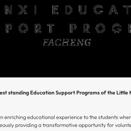
​ ‌‍‌‌​ ​‍‌‍​ ​ ‍‌‌‍​ ​ ‌‍​‍ ‌​ ​‌‌‍‌‌‌‍‌‌​ ​‍​‍ ‌​ ‌​‌‍‌‍‌‍‌‌‌‍​ ​‍ ‌​ ‍​​ ‌‌‌‍‌‍​ ​​​‍ ‌​ ​ ‌‍​‌​ ‌‌‌‍​‍​ ‌‌​ ​​​ ‍​​ ‌ ‌‍‌​‌‍​ ​ ​‍​ ​‍​ ‍ ‌ ‌​‌ ‍‌‌ ​​‌‍‌‌​ ‌‌ ​​‌ ​‍‌‍ ‌‍‌ ‌ ​‍‌‍​‌‌‍ ‌​ ‍ ‌ ​​‌‍​‌‌ ‌​‌‍‍​​ ‌‌‍​‍‌‍ ‌‍‌​‌ ‍‌​‍‌‌​ ‌‌‌​​‍‌‌ ‌‍‍ ‌‍‌‌‌ ‍‌​‍‌‌​ ​ ‌​‌​​‍‌‌​ ​ ‌​‌​​‍‌‌​ ​‍​ ​‍‌‍​‍​ ‌‍​ ‍‌‌‍​ ‌‍​‌​ ‌​​ ‍‌​ ‌‌‌‍‌‍‌‍‌​‌‍‌‍​ ‍‌​‍‌‌​ ​‍​ ​‍​‍‌‌​ ‌‌‌​‌​​‍ ‍‌‍​ ‌‍‍​‌‍‍‌‌‍ ​‌‍‌​‌ ​‍‌‍‌‌‌‍ ‍​‍‌‌​ ‌‌‌​​‍‌‌ ‌‍‍ ‌‍‌‌‌ ‍‌​‍‌‌​ ​ ‌​‌​​‍‌‌​ ​ ‌​‌​​‍‌‌​ ​‍​ ​‍‌‍​‌​ ‌‌​ ‌‌‌‍‌​​ ‌‌​ ‌ ​ ‌​​ ‌‌​ ​‌‌‍‌‌‌‍​‍​ ‍​​ ​​​‍‌‌​ ​‍​ ​‍​‍‌‌​ ‌‌‌​‌​​‍ ‍‌ ‌​‌‍‌‌‌ ‍​‌ ‌​​ ‌‍​‍‌‍​‌‌ ​ ‌‍‌‌‌‌‌‌‌ ​‍‌‍ ​​ ‌‌‍‍​‌ ‌​‌ ‌​‌ ​​​‍‌‌​ ​ ‌​​‌​‍‌‌​ ​‍‌​‌‍​‍‌‌​ ​‍‌​‌‍‌‍ ​‌‍ ‌‍​ ‌‍​‌‌‍ ​‌‍‍​‌‍ ‌ ​ ‌ ‌​​‍‌‌​ ​ ‌​​‌​ ​ ​ ​ ​ ​ ​ ​ ​‍‌‍‌‍‍‌‌‍‌​​ ‌‌‍​‍​ ​ ‌‍‌‌​ ​‍‌‍​ ​ ‍‌‌‍​ ​ ‌‍​‍ ‌​ ​‌‌‍‌‌‌‍‌‌​ ​‍​‍ ‌​ ‌​‌‍‌‍‌‍‌‌‌‍​ ​‍ ‌​ ‍​​ ‌‌‌‍‌‍​ ​​​‍ ‌​ ​ ‌‍​‌​ ‌‌‌‍​‍​ ‌‌​ ​​​ ‍​​ ‌ ‌‍‌​‌‍​ ​ ​‍​ ​‍​‍‌‍‌ ‌​‌ ‍‌‌ ​​‌‍‌‌​ ‌‌ ​​‌ ​‍‌‍ ‌‍‌ ‌ ​‍‌‍​‌‌‍ ‌​‍‌‍‌ ​​‌‍​‌‌ ‌​‌‍‍​​ ‌‌‍​‍‌‍ ‌‍‌​‌ ‍‌​‍‌‌​ ‌‌‌​​‍‌‌ ‌‍‍ ‌‍‌‌‌ ‍‌​‍‌‌​ ​ ‌​‌​​‍‌‌​ ​ ‌​‌​​‍‌‌​ ​‍​ ​‍‌‍​‍​ ‌‍​ ‍‌‌‍​ ‌‍​‌​ ‌​​ ‍
 an enriching educational experience to the students whe
eously providing a transformative opportunity for volunt