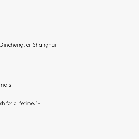
‍‌‍​‌‌‍ ‌​‍‌‍‌ ​​‌‍​‌‌ ‌​‌‍‍​​ ‌‌‍​‍‌‍ ‌‍‌​‌ ‍‌​‍‌‌​ ‌‌‌​​‍‌‌ ‌‍‍ ‌‍‌‌‌ ‍‌​‍‌‌​ ​ ‌​‌​​‍‌‌​ ​ ‌​‌​​‍‌‌​ ​‍​ ​‍‌‍​ ‌‍‌‌​ ​ ‌‍​‍​ ‌​​ ‍​​ ​‍​ ‌‌​ ‍​​ ​ ​ ​ ​ ​​​‍‌‌​ ​‍​ ​‍​‍‌‌​ ‌‌‌​‌​​‍ ‍‌‍​ ‌‍‍​‌‍‍‌‌‍ ​‌‍‌​‌ ​‍‌‍‌‌‌‍ ‍​‍‌‌​ ‌‌‌​​‍‌‌ ‌‍‍ ‌‍‌‌‌ ‍‌​‍‌‌​ ​ ‌​‌​​‍‌‌​ ​ ‌​‌​​‍‌‌​ ​‍​ ​‍​ ‍‌‌‍​‍‌‍​‌​ ​‌‌‍‌​​ ‌‍‌‍‌‍​ ‌‌‌‍​ ​ ‍‌‌‍‌‌​ ‍‌​ ​​​‍‌‌​ ​‍​ ​‍​‍‌‌​ ‌‌‌​‌​​‍ ‍‌ ‌​‌‍‌‌‌ ‍​‌ ‌​​‍​‍‌ ‌
‌​​ ‌​​ ‍​​ ‌ ​ ‌‍‌‍‌‌​ ​‍‌‍​‍​ ‍‌​ ‍‌​ ​​​‍‌‌​ ​‍​ ​‍​‍‌‌​ ‌‌‌​‌​​‍ ‍‌ ‌​‌‍‌‌‌ ‍​‌ ‌​​‍​‍‌ ‌
 for a lifetime." - I