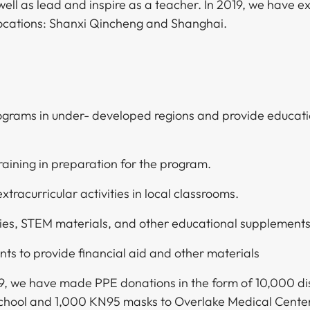
ll as lead and inspire as a teacher. In 2019, we have 
​​ ‌‌‍​‍‌‍ ‌‍‌​‌ ‍‌​‍‌‌​ ‌‌‌​​‍‌‌ ‌‍‍ ‌‍‌‌‌ ‍‌​‍‌‌​ ​ ‌​‌​​‍‌‌​ ​ ‌​‌​​‍‌‌​ ​‍​ ​‍​ ​‍​ ‍​​ ‌ ‌‍​ ‌‍​‍​ ​​​ ​‍​ ‌‍‌‍‌​​ ‌ ‌‍​‍‌‍‌‍​‍‌‌​ ​‍​ ​‍​‍‌‌​ ‌‌‌​‌​​‍ ‍‌‍​ ‌‍‍​‌‍‍‌‌‍ ​‌‍‌​‌ ​‍‌‍‌‌‌‍ ‍​‍‌‌​ ‌‌‌​​‍‌‌ ‌‍‍ ‌‍‌‌‌ ‍‌​‍‌‌​ ​ ‌​‌​​‍‌‌​ ​ ‌​‌​​‍‌‌​ ​‍​ ​‍​ ‌​​ ‌ ​ ‍‌​ ‍​​ ​‍​ ‍‌​ ‌ ​ ‌​​ ‌ ​ ‌ ​ ‌​‌‍‌​​ ​​​‍‌‌​ ​‍​ ​‍​‍‌‌​ ‌‌‌​‌​​‍ ‍‌ ‌​‌‍‌‌‌ ‍​‌ ‌​​ ‌‍​‍‌‍​‌‌ ​ ‌‍‌‌‌‌‌‌‌ ​‍‌‍ ​​ ‌‌‍‍​‌ ‌​‌ ‌​‌ ​​​‍‌‌​ ​ ‌​​‌​‍‌‌​ ​‍‌​‌‍​‍‌‌​ ​‍‌​‌‍‌‍ ​‌‍ ‌‍​ ‌‍​‌‌‍ ​‌‍‍​‌‍ ‌ ​ ‌ ‌​​‍‌‌​ ​ ‌​​‌​ ​ ​ ​ ​ ​ ​ ​ ​‍‌‍‌‍‍‌‌‍‌​​ ‌‌‍​‍​ ​ ‌‍‌‌​ ​‍‌‍​ ​ ‍‌‌‍​ ​ ‌‍​‍ ‌​ ​‌‌‍‌‌‌‍‌‌​ ​‍​‍ ‌​ ‌​‌‍‌‍‌‍‌‌‌‍​ ​‍ ‌​ ‍​​ ‌‌‌‍‌‍​ ​​​‍ ‌​ ​ ‌‍​‌​ ‌‌‌‍​‍​ ‌‌​ ​​​ ‍​​ ‌ ‌‍‌​‌‍​ ​ ​‍​ ​‍​‍‌‍‌ ‌​‌ ‍‌‌ ​​‌‍‌‌​ ‌‌ ​​‌ ​‍‌‍ ‌‍‌ ‌ ​‍‌‍​‌‌‍ ‌​‍‌‍‌ ​​‌‍​‌‌ ‌​‌‍‍​​ ‌‌‍​‍‌‍ ‌‍‌​‌ ‍‌​‍‌‌​ ‌‌‌​​‍‌‌ ‌‍‍ ‌‍‌‌‌ ‍‌​‍‌‌​ ​ ‌​‌​​‍‌‌​ ​ ‌​‌​​‍‌‌​ ​‍​ ​‍​ ​‍​ ‍​​ ‌ ‌‍​ ‌‍​‍​ ​​​ ​‍​ ‌‍‌‍‌​​ ‌ ‌‍​‍‌‍‌‍​‍‌‌​ ​‍​ ​‍​‍‌‌​ ‌‌‌​‌​​‍ ‍‌‍​ ‌‍‍​‌‍‍‌‌‍ ​‌‍‌​‌ ​‍‌‍‌‌‌‍ ‍​‍‌‌​ ‌‌‌​​‍‌‌ ‌‍‍ ‌‍‌‌‌ ‍‌​‍‌‌​ ​ ‌​‌​​‍‌‌​ ​ ‌​‌​​‍‌‌​ ​‍​ ​‍​ ‌​​ ‌ ​ ‍‌​ ‍​​ ​‍​ ‍‌​ ‌ ​ ‌​​ ‌ ​ ‌ ​ ‌​‌‍‌​​ ​​​‍‌‌​ ​‍​ ​‍​‍‌‌​ ‌‌‌​‌​​‍ ‍‌ ‌​‌‍‌‌‌ ‍​‌ ‌​​‍​‍‌ ‌
ograms in under- developed regions and provide educati
​‍‌‌ ‌‍‍ ‌‍‌‌‌ ‍‌​‍‌‌​ ​ ‌​‌​​‍‌‌​ ​ ‌​‌​​‍‌‌​ ​‍​ ​‍​ ‌​​ ​‍​ ​​‌‍‌‌‌‍‌​‌‍‌​​ ‍‌‌‍​ ‌‍​‌​ ‌ ​ ‌​‌‍‌​​‍‌‌​ ​‍​ ​‍​‍‌‌​ ‌‌‌​‌​​‍ ‍‌‍​ ‌‍‍​‌‍‍‌‌‍ ​‌‍‌​‌ ​‍‌‍‌‌‌‍ ‍​‍‌‌​ ‌‌‌​​‍‌‌ ‌‍‍ ‌‍‌‌‌ ‍‌​‍‌‌​ ​ ‌​‌​​‍‌‌​ ​ ‌​‌​​‍‌‌​ ​‍​ ​‍‌‍​‍​ ‍‌‌‍‌‍​ ‍​​ ‍‌​ ‌ ‌‍‌‍​ ​​‌‍‌‍‌‍‌‌‌‍​ ‌‍​‌​ ​​​‍‌‌​ ​‍​ ​‍​‍‌‌​ ‌‌‌​‌​​‍ ‍‌ ‌​‌‍‌‌‌ ‍​‌ ‌​​ ‌‍​‍‌‍​‌‌ ​ ‌‍‌‌‌‌‌‌‌ ​‍‌‍ ​​ ‌‌‍‍​‌ ‌​‌ ‌​‌ ​​​‍‌‌​ ​ ‌​​‌​‍‌‌​ ​‍‌​‌‍​‍‌‌​ ​‍‌​‌‍‌‍ ​‌‍ ‌‍​ ‌‍​‌‌‍ ​‌‍‍​‌‍ ‌ ​ ‌ ‌​​‍‌‌​ ​ ‌​​‌​ ​ ​ ​ ​ ​ ​ ​ ​‍‌‍‌‍‍‌‌‍‌​​ ‌‌‍​‍​ ​ ‌‍‌‌​ ​‍‌‍​ ​ ‍‌‌‍​ ​ ‌‍​‍ ‌​ ​‌‌‍‌‌‌‍‌‌​ ​‍​‍ ‌​ ‌​‌‍‌‍‌‍‌‌‌‍​ ​‍ ‌​ ‍​​ ‌‌‌‍‌‍​ ​​​‍ ‌​ ​ ‌‍​‌​ ‌‌‌‍​‍​ ‌‌​ ​​​ ‍​​ ‌ ‌‍‌​‌‍​ ​ ​‍​ ​‍​‍‌‍‌ ‌​‌ ‍‌‌ ​​‌‍‌‌​ ‌‌ ​​‌ ​‍‌‍ ‌‍‌ ‌ ​‍‌‍​‌‌‍ ‌​‍‌‍‌ ​​‌‍​‌‌ ‌​‌‍‍​​ ‌‌‍​‍‌‍ ‌‍‌​‌ ‍‌​‍‌‌​ ‌‌‌​​‍‌‌ ‌‍‍ ‌‍‌‌‌ ‍‌​‍‌‌​ ​ ‌​‌​​‍‌‌​ ​ ‌​‌​​‍‌‌​ ​‍​ ​‍​ ‌​​ ​‍​ ​​‌‍‌‌‌‍‌​‌‍‌​​ ‍‌‌‍​ ‌‍​‌​ ‌ ​ ‌​‌‍‌​​‍‌‌​ ​‍​ ​‍​‍‌‌​ ‌‌‌​‌​​‍ ‍‌‍​ ‌‍‍​‌‍‍‌‌‍ ​‌‍‌​‌ ​‍‌‍‌‌‌‍ ‍​‍‌‌​ ‌‌‌​​‍‌‌ ‌‍‍ ‌‍‌‌‌ ‍‌​‍‌‌​ ​ ‌​‌​​‍‌‌​ ​ ‌​‌​​‍‌‌​ ​‍​ ​‍‌‍​‍​ ‍‌‌‍‌‍​ ‍​​ ‍‌​ ‌ ‌‍‌‍​ ​​‌‍‌‍‌‍‌‌‌‍​ ‌‍​‌​ ​​​‍‌‌​ ​‍​ ​‍​‍‌‌​ ‌‌‌​‌​​‍ ‍‌ ‌​‌‍‌‌‌ ‍​‌ ‌​​‍​‍‌ ‌
‌‌‍ ‌​ ‍ ‌ ​​‌‍​‌‌ ‌​‌‍‍​​ ‌‌‍​‍‌‍ ‌‍‌​‌ ‍‌​‍‌‌​ ‌‌‌​​‍‌‌ ‌‍‍ ‌‍‌‌‌ ‍‌​‍‌‌​ ​ ‌​‌​​‍‌‌​ ​ ‌​‌​​‍‌‌​ ​‍​ ​‍‌‍​ ​ ‌ ‌‍‌‍​ ‌​‌‍​‍​ ​‌‌‍​ ​ ‌​‌‍​‍​ ‌‌‌‍‌‍​ ‍​​‍‌‌​ ​‍​ ​‍​‍‌‌​ ‌‌‌​‌​​‍ ‍‌‍​ ‌‍‍​‌‍‍‌‌‍ ​‌‍‌​‌ ​‍‌‍‌‌‌‍ ‍​‍‌‌​ ‌‌‌​​‍‌‌ ‌‍‍ ‌‍‌‌‌ ‍‌​‍‌‌​ ​ ‌​‌​​‍‌‌​ ​ ‌​‌​​‍‌‌​ ​‍​ ​‍​ ​ ​ ‌ ​ ‍​​ ​​‌‍‌‍​ ‌‍​ ‌​​ ​ ‌‍​ ​ ‍‌​ ‌ ​ ‌ ​ ​​​‍‌‌​ ​‍​ ​‍​‍‌‌​ ‌‌‌​‌​​‍ ‍‌ ‌​‌‍‌‌‌ ‍​‌ ‌​​ ‌‍​‍‌‍​‌‌ ​ ‌‍‌‌‌‌‌‌‌ ​‍‌‍ ​​ ‌‌‍‍​‌ ‌​‌ ‌​‌ ​​​‍‌‌​ ​ ‌​​‌​‍‌‌​ ​‍‌​‌‍​‍‌‌​ ​‍‌​‌‍‌‍ ​‌‍ ‌‍​ ‌‍​‌‌‍ ​‌‍‍​‌‍ ‌ ​ ‌ ‌​​‍‌‌​ ​ ‌​​‌​ ​ ​ ​ ​ ​ ​ ​ ​‍‌‍‌‍‍‌‌‍‌​​ ‌‌‍​‍​ ​ ‌‍‌‌​ ​‍‌‍​ ​ ‍‌‌‍​ ​ ‌‍​‍ ‌​ ​‌‌‍‌‌‌‍‌‌​ ​‍​‍ ‌​ ‌​‌‍‌‍‌‍‌‌‌‍​ ​‍ ‌​ ‍​​ ‌‌‌‍‌‍​ ​​​‍ ‌​ ​ ‌‍​‌​ ‌‌‌‍​‍​ ‌‌​ ​​​ ‍​​ ‌ ‌‍‌​‌‍​ ​ ​‍​ ​‍​‍‌‍‌ ‌​‌ ‍‌‌ ​​‌‍‌‌​ ‌‌ ​​‌ ​‍‌‍ ‌‍‌ ‌ ​‍‌‍​‌‌‍ ‌​‍‌‍‌ ​​‌‍​‌‌ ‌​‌‍‍​​ ‌‌‍​‍‌‍ ‌‍‌​‌ ‍‌​‍‌‌​ ‌‌‌​​‍‌‌ ‌‍‍ ‌‍‌‌‌ ‍‌​‍‌‌​ ​ ‌​‌​​‍‌‌​ ​ ‌​‌​​‍‌‌​ ​‍​ ​‍‌‍​ ​ ‌ ‌‍‌‍​ ‌​‌‍​‍​ ​‌‌‍​ ​ ‌​‌‍​‍​ ‌‌‌‍‌‍​ ‍​​‍‌‌​ ​‍​ ​‍​‍‌‌​ ‌‌‌​‌​​‍ ‍‌‍​ ‌‍‍​‌‍‍‌‌‍ ​‌‍‌​‌ ​‍‌‍‌‌‌‍ ‍​‍‌‌​ ‌‌‌​​‍‌‌ ‌‍‍ ‌‍‌‌‌ ‍‌​‍‌‌​ ​ ‌​‌​​‍‌‌​ ​ ‌​‌​​‍‌‌​ ​‍​ ​‍​ ​ ​ ‌ ​ ‍​​ ​​‌‍‌‍​ ‌‍​ ‌​​ ​ ‌‍​ ​ ‍‌​ ‌ ​ ‌ ​ ​​​‍‌‌​ ​‍​ ​‍​‍‌‌​ ‌‌‌​‌​​‍ ‍‌ ‌​‌‍‌‌‌ ‍​‌ ‌​​‍​‍‌ ‌
‌‌‍‌‍​ ​​​‍ ‌​ ​ ‌‍​‌​ ‌‌‌‍​‍​ ‌‌​ ​​​ ‍​​ ‌ ‌‍‌​‌‍​ ​ ​‍​ ​‍​ ‍ ‌ ‌​‌ ‍‌‌ ​​‌‍‌‌​ ‌‌ ​​‌ ​‍‌‍ ‌‍‌ ‌ ​‍‌‍​‌‌‍ ‌​ ‍ ‌ ​​‌‍​‌‌ ‌​‌‍‍​​ ‌‌‍​‍‌‍ ‌‍‌​‌ ‍‌​‍‌‌​ ‌‌‌​​‍‌‌ ‌‍‍ ‌‍‌‌‌ ‍‌​‍‌‌​ ​ ‌​‌​​‍‌‌​ ​ ‌​‌​​‍‌‌​ ​‍​ ​‍​ ‍​​ ‍‌‌‍‌‌​ ‍​​ ‌‍‌‍​ ‌‍​‌‌‍​ ​ ‌‌​ ​‍​ ‌​​ ​​​‍‌‌​ ​‍​ ​‍​‍‌‌​ ‌‌‌​‌​​‍ ‍‌‍​ ‌‍‍​‌‍‍‌‌‍ ​‌‍‌​‌ ​‍‌‍‌‌‌‍ ‍​‍‌‌​ ‌‌‌​​‍‌‌ ‌‍‍ ‌‍‌‌‌ ‍‌​‍‌‌​ ​ ‌​‌​​‍‌‌​ ​ ‌​‌​​‍‌‌​ ​‍​ ​‍‌‍‌‌​ ‌ ​ ‍‌​ ‌‌​ ‌​‌‍‌​​ ‌ ​ ‌‍‌‍‌‍‌‍‌​​ ‍‌​ ​ ​ ​​​‍‌‌​ ​‍​ ​‍​‍‌‌​ ‌‌‌​‌​​‍ ‍‌ ‌​‌‍‌‌‌ ‍​‌ ‌​​ ‌‍​‍‌‍​‌‌ ​ ‌‍‌‌‌‌‌‌‌ ​‍‌‍ ​​ ‌‌‍‍​‌ ‌​‌ ‌​‌ ​​​‍‌‌​ ​ ‌​​‌​‍‌‌​ ​‍‌​‌‍​‍‌‌​ ​‍‌​‌‍‌‍ ​‌‍ ‌‍​ ‌‍​‌‌‍ ​‌‍‍​‌‍ ‌ ​ ‌ ‌​​‍‌‌​ ​ ‌​​‌​ ​ ​ ​ ​ ​ ​ ​ ​‍‌‍‌‍‍‌‌‍‌​​ ‌‌‍​‍​ ​ ‌‍‌‌​ ​‍‌‍​ ​ ‍‌‌‍​ ​ ‌‍​‍ ‌​ ​‌‌‍‌‌‌‍‌‌​ ​‍​‍ ‌​ ‌​‌‍‌‍‌‍‌‌‌‍​ ​‍ ‌​ ‍​​ ‌‌‌‍‌‍​ ​​​‍ ‌​ ​ ‌‍​‌​ ‌‌‌‍​‍​ ‌‌​ ​​​ ‍​​ ‌ ‌‍‌​‌‍​ ​ ​‍​ ​‍​‍‌‍‌ ‌​‌ ‍‌‌ ​​‌‍‌‌​ ‌‌ ​​‌ ​‍‌‍ ‌‍‌ ‌ ​‍‌‍​‌‌‍ ‌​‍‌‍‌ ​​‌‍​‌‌ ‌​‌‍‍​​ ‌‌‍​‍‌‍ ‌‍‌​‌ ‍‌​‍‌‌​ ‌‌‌​​‍‌‌ ‌‍‍ ‌‍‌‌‌ ‍‌​‍‌‌​ ​ ‌​‌​​‍‌‌​ ​ ‌​‌​​‍‌‌​ ​‍​ ​‍​ ‍​​ ‍‌‌‍‌‌​ ‍​​ ‌‍‌‍​ ‌‍​‌‌‍​ ​ ‌‌​ ​‍​ ‌​​ ​​​‍‌‌​ ​‍​ ​‍​‍‌‌​ ‌‌‌​‌​​‍ ‍‌‍​ ‌‍‍​‌‍‍‌‌‍ ​‌‍‌​‌ ​‍‌‍‌‌‌‍ ‍​‍‌‌​ ‌‌‌​​‍‌‌ ‌‍‍ ‌‍‌‌‌ ‍‌​‍‌‌​ ​ ‌​‌​​‍‌‌​ ​ ‌​‌​​‍‌‌​ ​‍​ ​‍‌‍‌‌​ ‌ ​ ‍‌​ ‌‌​ ‌​‌‍‌​​ ‌ ​ ‌‍‌‍‌‍‌‍‌​​ ‍‌​ ​ ​ ​​​‍‌‌​ ​‍​ ​‍​‍‌‌​ ‌‌‌​‌​​‍ ‍‌ ‌​‌‍‌
‌ ​​‌‍‌‌​ ‌‌ ​​‌ ​‍‌‍ ‌‍‌ ‌ ​‍‌‍​‌‌‍ ‌​ ‍ ‌ ​​‌‍​‌‌ ‌​‌‍‍​​ ‌‌‍​‍‌‍ ‌‍‌​‌ ‍‌​‍‌‌​ ‌‌‌​​‍‌‌ ‌‍‍ ‌‍‌‌‌ ‍‌​‍‌‌​ ​ ‌​‌​​‍‌‌​ ​ ‌​‌​​‍‌‌​ ​‍​ ​‍‌‍​ ​ ‌​​ ​ ​ ‌ ​ ‍‌​ ​‌​ ​‍‌‍​‍​ ​ ​ ​‍​ ​​‌‍​‌​‍‌‌​ ​‍​ ​‍​‍‌‌​ ‌‌‌​‌​​‍ ‍‌‍​ ‌‍‍​‌‍‍‌‌‍ ​‌‍‌​‌ ​‍‌‍‌‌‌‍ ‍​‍‌‌​ ‌‌‌​​‍‌‌ ‌‍‍ ‌‍‌‌‌ ‍‌​‍‌‌​ ​ ‌​‌​​‍‌‌​ ​ ‌​‌​​‍‌‌​ ​‍​ ​‍​ ​​​ ​ ​ ‌‍​ ​‌‌‍‌‌‌‍​‌​ ‌‍​ ​‍​ ‌ ‌‍‌​‌‍​‍‌‍‌​​ ​​​‍‌‌​ ​‍​ ​‍​‍‌‌​ ‌‌‌​‌​​‍ ‍‌ ‌​‌‍‌‌‌ ‍​‌ ‌​​ ‌‍​‍‌‍​‌‌ ​ ‌‍‌‌‌‌‌‌‌ ​‍‌‍ ​​ ‌‌‍‍​‌ ‌​‌ ‌​‌ ​​​‍‌‌​ ​ ‌​​‌​‍‌‌​ ​‍‌​‌‍​‍‌‌​ ​‍‌​‌‍‌‍ ​‌‍ ‌‍​ ‌‍​‌‌‍ ​‌‍‍​‌‍ ‌ ​ ‌ ‌​​‍‌‌​ ​ ‌​​‌​ ​ ​ ​ ​ ​ ​ ​ ​‍‌‍‌‍‍‌‌‍‌​​ ‌‌‍​‍​ ​ ‌‍‌‌​ ​‍‌‍​ ​ ‍‌‌‍​ ​ ‌‍​‍ ‌​ ​‌‌‍‌‌‌‍‌‌​ ​‍​‍ ‌​ ‌​‌‍‌‍‌‍‌‌‌‍​ ​‍ ‌​ ‍​​ ‌‌‌‍‌‍​ ​​​‍ ‌​ ​ ‌‍​‌​ ‌‌‌‍​‍​ ‌‌​ ​​​ ‍​​ ‌ ‌‍‌​‌‍​ ​ ​‍​ ​‍​‍‌‍‌ ‌​‌ ‍‌‌ ​​‌‍‌‌​ ‌‌ ​​‌ ​‍‌‍ ‌‍‌ ‌ ​‍‌‍​‌‌‍ ‌​‍‌‍‌ ​​‌‍​‌‌ ‌​‌‍‍​​ ‌‌‍​‍‌‍ ‌‍‌​‌ ‍‌​‍‌‌​ ‌‌‌​​‍‌‌ ‌‍‍ ‌‍‌‌‌ ‍‌​‍‌‌​ ​ ‌​‌​​‍‌‌​ ​ ‌​‌​​‍‌‌​ ​‍​ ​‍‌‍​ ​ ‌​​ ​ ​ ‌ ​ ‍‌​ ​‌​ ​‍‌‍​‍​ ​ ​ ​‍​ ​​‌‍​‌​‍‌‌​ ​‍​ ​‍​‍‌‌​ ‌‌‌​‌​​‍ ‍‌‍​ ‌‍‍​‌‍‍‌‌‍ ​‌‍‌​‌ ​‍‌‍‌‌‌‍ ‍​‍‌‌​ ‌‌‌​​‍‌‌ ‌‍‍ ‌‍‌‌‌ ‍‌​‍‌‌​ ​ ‌​‌​​‍‌‌​ ​ ‌​‌​​‍‌‌​ ​‍​ ​‍​ ​​​ ​ ​ ‌‍​ ​‌‌‍‌‌‌‍​‌​ ‌‍​ ​‍​ ‌ ‌‍‌​‌‍​‍‌‍‌​​ ​​​‍‌‌​ ​‍​ ​‍​‍‌‌​ ‌‌‌​‌​​‍ ‍‌ ‌​‌‍‌‌‌ ‍​‌ ‌​​‍​‍‌ ‌
9, we have made PPE donations in the form of 10,000 d
​‍‌‍​ ​ ‍‌‌‍​ ​ ‌‍​‍ ‌​ ​‌‌‍‌‌‌‍‌‌​ ​‍​‍ ‌​ ‌​‌‍‌‍‌‍‌‌‌‍​ ​‍ ‌​ ‍​​ ‌‌‌‍‌‍​ ​​​‍ ‌​ ​ ‌‍​‌​ ‌‌‌‍​‍​ ‌‌​ ​​​ ‍​​ ‌ ‌‍‌​‌‍​ ​ ​‍​ ​‍​ ‍ ‌ ‌​‌ ‍‌‌ ​​‌‍‌‌​ ‌‌ ​​‌ ​‍‌‍ ‌‍‌ ‌ ​‍‌‍​‌‌‍ ‌​ ‍ ‌ ​​‌‍​‌‌ ‌​‌‍‍​​ ‌‌‍​‍‌‍ ‌‍‌​‌ ‍‌​‍‌‌​ ‌‌‌​​‍‌‌ ‌‍‍ ‌‍‌‌‌ ‍‌​‍‌‌​ ​ ‌​‌​​‍‌‌​ ​ ‌​‌​​‍‌‌​ ​‍​ ​‍​ ‌ ​ ‌​​ ​​‌‍​‌‌‍‌‍‌‍​‌‌‍​‍​ ​​​ ​​​ ​​​ ​‌​ ‌​​‍‌‌​ ​‍​ ​‍​‍‌‌​ ‌‌‌​‌​​‍ ‍‌‍​ ‌‍‍​‌‍‍‌‌‍ ​‌‍‌​‌ ​‍‌‍‌‌‌‍ ‍​‍‌‌​ ‌‌‌​​‍‌‌ ‌‍‍ ‌‍‌‌‌ ‍‌​‍‌‌​ ​ ‌​‌​​‍‌‌​ ​ ‌​‌​​‍‌‌​ ​‍​ ​‍​ ‌ ‌‍‌‍​ ‍‌‌‍​‍‌‍​‌‌‍‌‌‌‍​‍‌‍​ ‌‍‌​‌‍‌‍​ ‍‌​ ​​​ ​​​‍‌‌​ ​‍​ ​‍​‍‌‌​ ‌‌‌​‌​​‍ ‍‌ ‌​‌‍‌‌‌ ‍​‌ ‌​​ ‌‍​‍‌‍​‌‌ ​ ‌‍‌‌‌‌‌‌‌ ​‍‌‍ ​​ ‌‌‍‍​‌ ‌​‌ ‌​‌ ​​​‍‌‌​ ​ ‌​​‌​‍‌‌​ ​‍‌​‌‍​‍‌‌​ ​‍‌​‌‍‌‍ ​‌‍ ‌‍​ ‌‍​‌‌‍ ​‌‍‍​‌‍ ‌ ​ ‌ ‌​​‍‌‌​ ​ ‌​​‌​ ​ ​ ​ ​ ​ ​ ​ ​‍‌‍‌‍‍‌‌‍‌​​ ‌‌‍​‍​ ​ ‌‍‌‌​ ​‍‌‍​ ​ ‍‌‌‍​ ​ ‌‍​‍ ‌​ ​‌‌‍‌‌‌‍‌‌​ ​‍​‍ ‌​ ‌​‌‍‌‍‌‍‌‌‌‍​ ​‍ ‌​ ‍​​ ‌‌‌‍‌‍​ ​​​‍ ‌​ ​ ‌‍​‌​ ‌‌‌‍​‍​ ‌‌​ ​​​ ‍​​ ‌ ‌‍‌​‌‍​ ​ ​‍​ ​‍​‍‌‍‌ ‌​‌ ‍‌‌ ​​‌‍‌‌​ ‌‌ ​​‌ ​‍‌‍ ‌‍‌ ‌ ​‍‌‍​‌‌‍ ‌​‍‌‍‌ ​​‌‍​‌‌ ‌​‌‍‍​​ ‌‌‍​‍‌‍ ‌‍‌​‌ ‍‌​‍‌‌​ ‌‌‌​​‍‌‌ ‌‍‍ ‌‍‌‌‌ ‍‌​‍‌‌​ ​ ‌​‌​​‍‌‌​ ​ ‌​‌​​‍‌‌​ ​‍​ ​‍​ ‌ ​ ‌​​ ​​‌‍​‌‌‍‌‍‌‍​‌‌‍​‍​ ​​​ ​​​ ​​​ ​‌