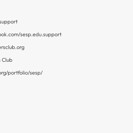
support
ok.com/sesp.edu.support
ersclub.org
‌‌‌​​‍‌‌ ‌‍‍ ‌‍‌‌‌ ‍‌​‍‌‌​ ​ ‌​‌​​‍‌‌​ ​ ‌​‌​​‍‌‌​ ​‍​ ​‍​ ​​‌‍‌​‌‍​ ​ ‌ ​ ​​​ ​‌​ ​‍​ ‌‍​ ‍‌​ ‌ ​ ​‌​ ‍​​‍‌‌​ ​‍​ ​‍​‍‌‌​ ‌‌‌​‌​​‍ ‍‌‍​ ‌‍‍​‌‍‍‌‌‍ ​‌‍‌​‌ ​‍‌‍‌‌‌‍ ‍​‍‌‌​ ‌‌‌​​‍‌‌ ‌‍‍ ‌‍‌‌‌ ‍‌​‍‌‌​ ​ ‌​‌​​‍‌‌​ ​ ‌​‌​​‍‌‌​ ​‍​ ​‍​ ‌‍​ ​‌​ ‍​​ ​​​ ​‍​ ​‌‌‍​ ‌‍​ ​ ‌​‌‍‌‍​ ​‍​ ‍‌​ ​​​‍‌‌​ ​‍​ ​‍​‍‌‌​ ‌‌‌​‌​​‍ ‍‌ ‌​‌‍‌‌‌ ‍​‌ ‌​​‍​‍‌ ‌
​​ ‌‍​‍‌‍​‌‌ ​ ‌‍‌‌‌‌‌‌‌ ​‍‌‍ ​​ ‌‌‍‍​‌ ‌​‌ ‌​‌ ​​​‍‌‌​ ​ ‌​​‌​‍‌‌​ ​‍‌​‌‍​‍‌‌​ ​‍‌​‌‍‌‍ ​‌‍ ‌‍​ ‌‍​‌‌‍ ​‌‍‍​‌‍ ‌ ​ ‌ ‌​​‍‌‌​ ​ ‌​​‌​ ​ ​ ​ ​ ​ ​ ​ ​‍‌‍‌‍‍‌‌‍‌​​ ‌‌‍​‍​ ​ ‌‍‌‌​ ​‍‌‍​ ​ ‍‌‌‍​ ​ ‌‍​‍ ‌​ ​‌‌‍‌‌‌‍‌‌​ ​‍​‍ ‌​ ‌​‌‍‌‍‌‍‌‌‌‍​ ​‍ ‌​ ‍​​ ‌‌‌‍‌‍​ ​​​‍ ‌​ ​ ‌‍​‌​ ‌‌‌‍​‍​ ‌‌​ ​​​ ‍​​ ‌ ‌‍‌​‌‍​ ​ ​‍​ ​‍​‍‌‍‌ ‌​‌ ‍‌‌ ​​‌‍‌‌​ ‌‌ ​​‌ ​‍‌‍ ‌‍‌ ‌ ​‍‌‍​‌‌‍ ‌​‍‌‍‌ ​​‌‍​‌‌ ‌​‌‍‍​​ ‌‌‍​‍‌‍ ‌‍‌​‌ ‍‌​‍‌‌​ ‌‌‌​​‍‌‌ ‌‍‍ ‌‍‌‌‌ ‍‌​‍‌‌​ ​ ‌​‌​​‍‌‌​ ​ ‌​‌​​‍‌‌​ ​‍​ ​‍​ ‌‌​ ​ ​ ​ ​ ‍​​ ‌​‌‍‌​​ ‌​​ ​‌​ ‌‌​ ​ ‌‍​ ‌‍‌‌​‍‌‌​ ​‍​ ​‍​‍‌‌​ ‌‌‌​‌​​‍ ‍‌‍​ ‌‍‍​‌‍‍‌‌‍ ​‌‍‌​‌ ​‍‌‍‌‌‌‍ ‍​‍‌‌​ ‌‌‌​​‍‌‌ ‌‍‍ ‌‍‌‌‌ ‍‌​‍‌‌​ ​ ‌​‌​​‍‌‌​ ​ ‌​‌​​‍‌‌​ ​‍​ ​‍​ ‌‍​ ‌ ​ ​​​ ​‍‌‍‌‌​ ​ ​ ‌‌​ ​​‌‍‌​​ ​‍‌‍‌​‌‍‌​​‍‌‌​ ​‍​ ​‍​‍‌‌​ ‌‌‌​‌​​‍ ‍‌ ‌​‌‍‌‌‌ ‍​‌ ‌​​‍​‍‌ ‌