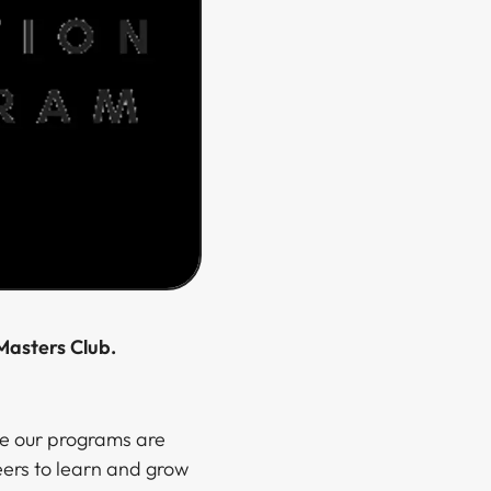
‌​ ‌‌‌‍‌‍‌‍‌​‌‍‌‍​ ‍‌​‍‌‌​ ​‍​ ​‍​‍‌‌​ ‌‌‌​‌​​‍ ‍‌‍​ ‌‍‍​‌‍‍‌‌‍ ​‌‍‌​‌ ​‍‌‍‌‌‌‍ ‍​‍‌‌​ ‌‌‌​​‍‌‌ ‌‍‍ ‌‍‌‌‌ ‍‌​‍‌‌​ ​ ‌​‌​​‍‌‌​ ​ ‌​‌​​‍‌‌​ ​‍​ ​‍‌‍​‌​ ‌‌​ ‌‌‌‍‌​​ ‌‌​ ‌ ​ ‌​​ ‌‌​ ​‌‌‍‌‌‌‍​‍​ ‍​​ ​​​‍‌‌​ ​‍​ ​‍​‍‌‌​ ‌‌‌​‌​​‍ ‍‌ ‌​‌‍‌‌‌ ‍​‌ ‌​​‍​‍‌ ‌
re our programs are
eers to learn and grow