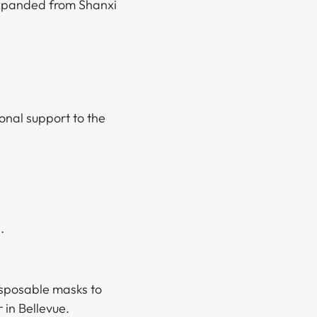
expanded from Shanxi
onal support to the
‌‌ ‍​‌ ‌​​‍​‍‌ ‌
isposable masks to
​ ‌​​‍‌‌​ ​‍​ ​‍​‍‌‌​ ‌‌‌​‌​​‍ ‍‌‍​ ‌‍‍​‌‍‍‌‌‍ ​‌‍‌​‌ ​‍‌‍‌‌‌‍ ‍​‍‌‌​ ‌‌‌​​‍‌‌ ‌‍‍ ‌‍‌‌‌ ‍‌​‍‌‌​ ​ ‌​‌​​‍‌‌​ ​ ‌​‌​​‍‌‌​ ​‍​ ​‍​ ‌ ‌‍‌‍​ ‍‌‌‍​‍‌‍​‌‌‍‌‌‌‍​‍‌‍​ ‌‍‌​‌‍‌‍​ ‍‌​ ​​​ ​​​‍‌‌​ ​‍​ ​‍​‍‌‌​ ‌‌‌​‌​​‍ ‍‌ ‌​‌‍‌‌‌ ‍​‌ ‌​​‍​‍‌ ‌