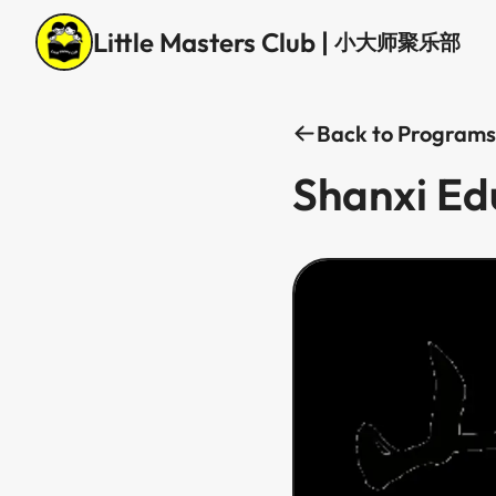
Little Masters Club
|
小大师聚乐部
Back to Programs
Shanxi Education Support Program​​​​‌ ‍ ​‍​‍‌‍ ‌ ​‍‌‍‍‌‌‍‌ ‌‍‍‌‌‍ ‍​‍​‍​ ‍‍​‍​‍‌ ​ ‌‍​‌‌‍ ‍‌‍‍‌‌ ‌​‌ ‍‌​‍ ‍‌‍‍‌‌‍ ​‍​‍​‍ ​​‍​‍‌‍‍​‌ ​‍‌‍‌‌‌‍‌‍​‍​‍​ ‍‍​‍​‍‌‍‍​‌ ‌​‌ ‌​‌ ​​​ ‍‍​‍ ​‍ ‌‍ ​‌‍ ‌‍​ ‌‍​‌‌‍ ​‌‍‍​‌‍ ‌ ​ ‌ ‌​​ ‍‍​ ​ ​ ​ ​ ​ ​ ​ ​‍ ‌‍‍‌‌‍ ‍‌ ‌​‌‍‌‌‌‍ ‍‌ ‌​​‍ ‌‍‌‌‌‍‌​‌‍‍‌‌ ‌​​‍ ‌‍ ‌‌‍