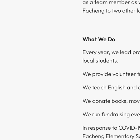
as a team member as we
Facheng to two other locations: Shanxi Qincheng and Shanghai.​​​​‌ ‍ ​‍​‍‌‍ ‌ ​‍‌‍‍‌‌‍‌ ‌‍‍‌‌‍ ‍​‍​‍​ ‍‍​‍​‍‌ ​ ‌‍​‌‌‍ ‍‌‍‍‌‌ ‌​‌ ‍‌​‍ ‍‌‍‍‌‌‍ ​‍​‍​‍ ​​‍​‍‌‍‍​‌ ​‍‌‍‌‌‌‍‌‍​‍​‍​ ‍‍​‍​‍‌‍‍​‌ ‌​‌ ‌​‌ ​​​ ‍‍​‍ ​‍ ‌‍ ​‌‍ ‌‍​ ‌‍​‌‌‍ ​‌‍‍​‌‍ ‌ ​ ‌ ‌​​ ‍‍​ ​ ​ ​ ​ ​ ​ ​ ​‍ ‌‍‍‌‌‍ ‍‌ ‌​‌‍‌‌‌‍ ‍‌ ‌​​‍ ‌‍‌‌‌‍‌​‌‍‍‌‌ ‌​​‍ ‌‍ ‌‌‍ ‌‍‌​‌‍‌‌​ ‌‌ ​​‌ ​‍‌‍‌‌‌ ​ ‌‍‌‌‌‍ ‍‌ ‌​‌‍​‌‌ ‌​‌‍‍‌‌‍ ‌‍ ‍​ ‍ ‌‍‍‌‌‍‌​​ ‌‌‍​‍​ ​ ‌‍‌‌​ ​‍‌‍​ ​ ‍‌‌‍​ ​ ‌‍​‍ ‌​ ​‌‌‍‌‌‌‍‌‌​ ​‍​‍ ‌​ ‌​‌‍‌‍‌‍‌‌‌‍​ ​‍ ‌​ ‍​​ ‌‌‌‍‌‍​ ​​​‍ ‌​ ​ ‌‍​‌​ ‌‌‌‍​‍​ ‌‌​ ​​​ ‍​​ ‌ ‌‍‌​‌‍​ ​ ​‍​ ​‍​ ‍ ‌ ‌​‌ ‍‌‌ ​​‌‍‌‌​ ‌‌ ​​‌ ​‍‌‍ ‌‍‌ ‌ ​‍‌‍​‌‌‍ ‌​ ‍ ‌ ​​‌‍​‌‌ ‌​‌‍‍
What We Do​​​​‌ ‍ ​‍​‍‌‍ ‌ ​‍‌‍‍‌‌‍‌ ‌‍‍‌‌‍ ‍​‍​‍​ ‍‍​‍​‍‌ ​ ‌‍​‌‌‍ ‍‌‍‍‌‌ ‌​‌ ‍‌​‍ ‍‌‍‍‌‌‍ ​‍​‍​‍ ​​‍​‍‌‍‍​‌ ​‍‌‍‌‌‌‍‌‍​‍​‍​ ‍‍​‍​‍‌‍‍​‌ ‌​‌ ‌​‌ ​​​ ‍‍​‍ ​‍ ‌‍ ​‌‍ ‌‍​ ‌‍​‌‌‍ ​‌‍‍​‌‍ ‌ ​ ‌ ‌​​ ‍‍​ ​ ​ ​ ​ ​ ​ ​ ​‍ ‌‍‍‌‌‍ ‍‌ ‌​‌‍‌‌‌‍ ‍‌ ‌​​‍ ‌‍‌‌‌‍‌​‌‍‍‌‌ ‌​​‍ ‌‍ ‌‌‍ ‌‍‌​‌‍‌‌​ ‌‌ ​​‌ ​‍‌‍‌‌‌ ​ ‌‍‌‌‌‍ ‍‌ ‌​‌‍​‌‌ ‌​‌‍‍‌‌‍ ‌‍ ‍​ ‍ ‌‍‍‌‌‍‌​​ ‌‌‍​‍​ ​ ‌‍‌‌​ ​‍‌‍​ ​ ‍‌‌‍​ ​ ‌‍​‍ ‌​ ​‌‌‍‌‌‌‍‌‌​ ​‍​‍ ‌​ ‌​‌‍‌‍‌‍‌‌‌‍​ ​‍ ‌​ ‍​​ ‌‌‌‍‌‍​ ​​​‍ ‌​ ​ ‌‍​‌​ ‌‌‌‍​‍​ ‌‌​ ​​​ ‍​​ ‌ ‌‍‌​‌‍​ ​ ​‍​ ​‍​ ‍ ‌ ‌​‌ ‍‌‌ ​​‌‍‌‌​ ‌‌ ​​‌ ​‍‌‍ ‌‍‌ ‌ ​‍‌‍​‌‌‍ ‌​ ‍ ‌ ​​‌‍​‌‌ ‌​‌‍‍​​ ‌‌‍​‍‌‍ ‌‍‌​‌ ‍‌​‍‌‌​ ‌‌‌​​‍‌‌ ‌‍‍ ‌‍‌‌‌ ‍‌​‍‌‌​ ​ ‌​‌​​‍‌‌​ ​ ‌​‌​​‍‌‌​ ​‍​ ​‍‌‍​ ​ ​​​ ‌‍​ ​‍‌‍​ ​ ‌​‌‍​‍‌‍​‌‌‍​‌​ ‌ ​ ‌ ​ ‌‌​‍‌‌​ ​‍​ ​‍​‍‌‌​ ‌‌‌​‌​​‍ ‍‌‍​ ‌‍‍​‌‍‍‌‌‍ ​‌‍‌​‌ ​‍‌‍‌‌‌‍ ‍​‍‌‌​ ‌‌‌​​‍‌‌ ‌‍‍ ‌‍‌‌‌ ‍‌​‍‌‌​ ​ ‌​‌​​‍‌‌​ ​ ‌​‌​​‍‌‌​ ​‍​ ​‍‌‍​ ​ ‍‌​ ‍‌‌‍​‌​ ‍‌‌‍​‍​ ​‌​ ‌‍‌‍​‍​ ‌ ​ ‍‌‌‍‌‍​ ​​​‍‌‌​ ​‍​ ​‍​‍‌‌​ ‌‌‌​‌​​‍ ‍‌ ‌​‌‍‌‌‌ ‍​‌ ‌​​ ‌‍​‍‌‍​‌‌ ​ ‌‍‌‌‌‌‌‌‌ ​‍‌‍ ​​ ‌‌‍‍​‌ ‌​‌ ‌​‌ ​​​‍‌‌​ ​ ‌​​‌​‍‌‌​ ​‍‌​‌‍​‍‌‌​ ​‍‌​‌‍‌‍ ​‌‍ ‌‍​ ‌‍​‌‌‍ ​‌‍‍​‌‍ ‌ ​ ‌ ‌​​‍‌‌​ ​ ‌​​‌​ ​ ​ ​ ​ ​ ​ ​ ​‍‌‍‌‍‍‌‌‍‌​​ ‌‌‍​‍​ ​ ‌‍‌‌​ ​‍‌‍​ ​ ‍‌‌‍​ ​ ‌‍​‍ ‌​ ​‌‌‍‌‌‌‍‌‌​ ​‍​‍ ‌​ ‌​‌‍‌‍‌‍‌‌‌‍​ ​‍ ‌​ ‍​​ ‌‌‌‍‌‍​ ​​​‍ ‌​ ​ ‌‍​‌​ ‌‌‌‍​‍​ ‌‌​ ​​​ ‍​​ ‌ ‌‍‌​‌‍​ ​ ​‍​ ​‍​‍‌‍‌ ‌​‌ ‍‌‌ ​​‌‍‌‌​ ‌‌ ​​‌ ​‍‌‍ ‌‍‌ ‌ ​‍‌‍​‌‌‍ ‌​‍‌‍‌ ​​‌‍​‌‌ ‌​‌‍‍​​ ‌‌‍​‍‌‍ ‌‍‌​‌ ‍‌​‍‌‌​ ‌‌‌​​‍‌‌ ‌‍‍ ‌‍‌‌‌ ‍‌​‍‌‌​ ​ ‌​‌​​‍‌‌​ ​ ‌​‌​​‍‌‌​ ​‍​ ​‍‌‍​ ​ ​​​ ‌‍​ ​‍‌‍​ ​ ‌​‌‍​‍‌‍​‌‌‍​‌​ ‌ ​ ‌ ​ ‌‌​‍‌‌​ ​‍​ ​‍​‍‌‌​ ‌‌‌​‌​​‍ ‍‌‍​ ‌‍‍​‌‍‍‌‌‍ ​‌‍‌​‌ ​‍‌‍‌‌‌‍ ‍​‍‌‌​ ‌‌‌​​‍‌‌ ‌‍‍ ‌‍‌‌‌ ‍‌​‍‌‌​ ​ ‌​‌​​‍‌‌​ ​ ‌​‌​​‍‌‌​ ​‍​ ​‍‌‍​ ​ ‍‌​ ‍‌‌‍​‌​ ‍‌‌‍​‍​ ​‌​ ‌‍‌‍​‍​ ‌ ​ ‍‌‌‍‌‍​ ​​​‍‌‌​ ​‍​ ​‍​‍‌‌​ ‌‌‌​‌​​‍ ‍‌ ‌​‌‍‌‌‌ ‍​‌ ‌​​‍​‍‌ ‌
Every year, we lead pr
local students.​​​​‌ ‍ ​‍​‍‌‍ ‌ ​‍‌‍‍‌‌‍‌ ‌‍‍‌‌‍ ‍​‍​‍​ ‍‍​‍​‍‌ ​ ‌‍​‌‌‍ ‍‌‍‍‌‌ ‌​‌ ‍‌​‍ ‍‌‍‍‌‌‍ ​‍​‍​‍ ​​‍​‍‌‍‍​‌ ​‍‌‍‌‌‌‍‌‍​‍​‍​ ‍‍​‍​‍‌‍‍​‌ ‌​‌ ‌​‌ ​​​ ‍‍​‍ ​‍ ‌‍ ​‌‍ ‌‍​ ‌‍​‌‌‍ ​‌‍‍​‌‍ ‌ ​ ‌ ‌​​ ‍‍​ ​ ​ ​ ​ ​ ​ ​ ​‍ ‌‍‍‌‌‍ ‍‌ ‌​‌‍‌‌‌‍ ‍‌ ‌​​‍ ‌‍‌‌‌‍‌​‌‍‍‌‌ ‌​​‍ ‌‍ ‌‌‍ ‌‍‌​‌‍‌‌​ ‌‌ ​​‌ ​‍‌‍‌‌‌ ​ ‌‍‌‌‌‍ ‍‌ ‌​‌‍​‌‌ ‌​‌‍‍‌‌‍ ‌‍ ‍​ ‍ ‌‍‍‌‌‍‌​​ ‌‌‍​‍​ ​ ‌‍‌‌​ ​‍‌‍​ ​ ‍‌‌‍​ ​ ‌‍​‍ ‌​ ​‌‌‍‌‌‌‍‌‌​ ​‍​‍ ‌​ ‌​‌‍‌‍‌‍‌‌‌‍​ ​‍ ‌​ ‍​​ ‌‌‌‍‌‍​ ​​​‍ ‌​ ​ ‌‍​‌​ ‌‌‌‍​‍​ ‌‌​ ​​​ ‍​​ ‌ ‌‍‌​‌‍​ ​ ​‍​ ​‍​ ‍ ‌ ‌​‌ ‍‌‌ ​​‌‍‌‌​ ‌‌ ​​‌ ​‍‌‍ ‌‍‌ ‌ ​‍‌‍​‌‌‍ ‌​ ‍ ‌ ​​‌‍​‌‌ ‌​‌‍‍​​ ‌‌‍​‍‌‍ ‌‍‌​‌ ‍‌​‍‌‌​ ‌‌‌​​‍‌‌ ‌‍‍ ‌‍‌‌‌ ‍‌​‍‌‌​ ​ ‌​‌​​‍‌‌​ ​ ‌​‌​​‍‌‌​ ​‍​ ​‍‌‍​‌​ ‌ ​ ‌​​ ‌​‌‍​‍‌‍‌​​ ‍‌‌‍​‌​ ‌​​ ‍‌‌‍​‍​ ​‍​‍‌‌​ ​‍​ ​‍​‍‌‌​ ‌‌‌​‌​​‍ ‍‌‍​ ‌‍‍​‌‍‍‌‌‍ ​‌‍‌​‌ ​‍‌‍‌‌‌‍ ‍​‍‌‌​ ‌‌‌​​‍‌‌ ‌‍‍ ‌‍‌‌‌ ‍‌​‍‌‌​ ​ ‌​‌​​‍‌‌​ ​ ‌​‌​​‍‌‌​ ​‍​ ​‍​ ‌‍​ ‍​​ ​ ‌‍​‍‌‍‌​‌‍​ ​ ​‌​ ​​​ ​ ‌‍​‌​ ‌‍​ ​ ​ ​​​‍‌‌​ ​‍​ ​‍​‍‌‌​ ‌‌‌​‌​​‍ ‍‌ ‌​‌‍‌‌‌ ‍​‌ ‌​​ ‌‍​‍‌‍​‌‌ ​ ‌‍‌‌‌‌‌‌‌ ​‍‌‍ ​​ ‌‌‍‍​‌ ‌​‌ ‌​‌ ​​​‍‌‌​ ​ ‌​​‌​‍‌‌​ ​‍‌​‌‍​‍‌‌​ ​‍‌​‌‍‌‍ ​‌‍ ‌‍​ ‌‍​‌‌‍ ​‌‍‍​‌‍ ‌ ​ ‌ ‌​​‍‌‌​ ​ ‌​​‌​ ​ ​ ​ ​ ​ ​ ​ ​‍‌‍‌‍‍‌‌‍‌​​ ‌‌‍​‍​ ​ ‌‍‌‌​ ​‍‌‍​ ​ ‍‌‌‍​ ​ ‌‍​‍ ‌​ ​‌‌‍‌‌‌‍‌‌​ ​‍​‍ ‌​ ‌​‌‍‌‍‌‍‌‌‌‍​ ​‍ ‌​ ‍​​ ‌‌‌‍‌‍​ ​​​‍ ‌​ ​ ‌‍​‌​ ‌‌‌‍​‍​ ‌‌​ ​​​ ‍​​ ‌ ‌‍‌​‌‍​ ​ ​‍​ ​‍​‍‌‍‌ ‌​‌ ‍‌‌ ​​‌‍‌‌​ ‌‌ ​​‌ ​‍‌‍ ‌‍‌ ‌ ​‍‌‍​‌‌‍ ‌​‍‌‍‌ ​​‌‍​‌‌ ‌​‌‍‍​​ ‌‌‍​‍‌‍ ‌‍‌​‌ ‍‌​‍‌‌​ ‌‌‌​​‍‌‌ ‌‍‍ ‌‍‌‌‌ ‍‌​‍‌‌​ ​ ‌​‌​​‍‌‌​ ​ ‌​‌​​‍‌‌​ ​‍​ ​‍‌‍​‌​ ‌ ​ ‌​​ ‌​‌‍​‍‌‍‌​​ ‍‌‌‍​‌​ ‌​​ ‍‌‌‍​‍​ ​‍​‍‌‌​ ​‍​ ​‍​‍‌‌​ ‌‌‌​‌​​‍ ‍‌‍​ ‌‍‍​‌‍‍‌‌‍ ​‌‍‌​‌ ​‍‌‍‌‌‌‍ ‍​‍‌‌​ ‌‌‌​​‍‌‌ ‌‍‍ ‌‍‌‌‌ ‍‌​‍‌‌​ ​ ‌​‌​​‍‌‌​ ​ ‌​‌​​‍‌‌​ ​‍​ ​‍​ ‌‍​ ‍​​ ​ ‌‍​‍‌‍‌​‌‍​ ​ ​‌​ ​​​ ​ ‌‍​‌​ ‌‍​ ​ ​ ​​​‍‌‌​ ​‍​ ​‍​‍‌‌​ ‌‌‌​‌​​‍ ‍‌ ‌​‌‍‌‌‌ ‍​‌ ‌​​‍​‍‌ ‌
We provide volunteer training in preparation for the program.​​​​‌ ‍ ​‍​‍‌‍ ‌ ​‍‌‍‍‌‌‍‌ ‌‍‍‌‌‍ ‍​‍​‍​ ‍‍​‍​‍‌ ​ ‌‍​‌‌‍ ‍‌‍‍‌‌ ‌​‌ ‍‌​‍ ‍‌‍‍‌‌‍ ​‍​‍​‍ ​​‍​‍‌‍‍​‌ ​‍‌‍‌‌‌‍‌‍​‍​‍​ ‍‍​‍​‍‌‍‍​‌ ‌​‌ ‌​‌ ​​​ ‍‍​‍ ​‍ ‌‍ ​‌‍ ‌‍​ ‌‍​‌‌‍ ​‌‍‍​‌‍ ‌ ​ ‌ ‌​​ ‍‍​ ​ ​ ​ ​ ​ ​ ​ ​‍ ‌‍‍‌‌‍ ‍‌ ‌​‌‍‌‌‌‍ ‍‌ ‌​​‍ ‌‍‌‌‌‍‌​‌‍‍‌‌ ‌​​‍ ‌‍ ‌‌‍ ‌‍‌​‌‍‌‌​ ‌‌ ​​‌ ​‍‌‍‌‌‌ ​ ‌‍‌‌‌‍ ‍‌ ‌​‌‍​‌‌ ‌​‌‍‍‌‌‍ ‌‍ ‍​ ‍ ‌‍‍‌‌‍‌​​ ‌‌‍​‍​ ​ ‌‍‌‌​ ​‍‌‍​ ​ ‍‌‌‍​ ​ ‌‍​‍ ‌​ ​‌‌‍‌‌‌‍‌‌​ ​‍​‍ ‌​ ‌​‌‍‌‍‌‍‌‌‌‍​ ​‍ ‌​ ‍​​ ‌‌‌‍‌‍​ ​​​‍ ‌​ ​ ‌‍​‌​ ‌‌‌‍​‍​ ‌‌​ ​​​ ‍​​ ‌ ‌‍‌​‌‍​ ​ ​‍​ ​‍​ ‍ ‌ ‌​‌ ‍‌‌ ​​‌‍‌‌​ ‌‌ ​​‌ ​‍‌‍ ‌‍‌ ‌ ​‍‌‍​‌‌‍ ‌​ ‍ ‌ ​​‌‍​‌‌ ‌​‌‍‍​​ ‌‌‍​‍‌‍ ‌‍‌​‌ ‍‌​‍‌‌​ ‌‌‌​
We teach English and extracurricular activities in local classrooms.​​​​‌ ‍ ​‍​‍‌‍ ‌ ​‍‌‍‍‌‌‍‌ ‌‍‍‌‌‍ ‍​‍​‍​ ‍‍​‍​‍‌ ​ ‌‍​‌‌‍ ‍‌‍‍‌‌ ‌​‌ ‍‌​‍ ‍‌‍‍‌‌‍ ​‍​‍​‍ ​​‍​‍‌‍‍​‌ ​‍‌‍‌‌‌‍‌‍​‍​‍​ ‍‍​‍​‍‌‍‍​‌ ‌​‌ ‌​‌ ​​​ ‍‍​‍ ​‍ ‌‍ ​‌‍ ‌‍​ ‌‍​‌‌‍ ​‌‍‍​‌‍ ‌ ​ ‌ ‌​​ ‍‍​ ​ ​ ​ ​ ​ ​ ​ ​‍ ‌‍‍‌‌‍ ‍‌ ‌​‌‍‌‌‌‍ ‍‌ ‌​​‍ ‌‍‌‌‌‍‌​‌‍‍‌‌ ‌​​‍ ‌‍ ‌‌‍ ‌‍‌​‌‍‌‌​ ‌‌ ​​‌ ​‍‌‍‌‌‌ ​ ‌‍‌‌‌‍ ‍‌ ‌​‌‍​‌‌ ‌​‌‍‍‌‌‍ ‌‍ ‍​ ‍ ‌‍‍‌‌‍‌​​ ‌‌‍​‍​ ​ ‌‍‌‌​ ​‍‌‍​ ​ ‍‌‌‍​ ​ ‌‍​‍ ‌​ ​‌‌‍‌‌‌‍‌‌​ ​‍​‍ ‌​ ‌​‌‍‌‍‌‍‌‌‌‍​ ​‍ ‌​ ‍​​ ‌‌‌‍‌‍​ ​​​‍ ‌​ ​ ‌‍​‌​ ‌‌‌‍​‍​ ‌‌​ ​​​ ‍​​ ‌ ‌‍‌​‌‍​ ​ ​‍​ ​‍​ ‍ ‌ ‌​‌ ‍‌‌ ​​‌‍‌‌​ ‌‌ ​​‌ ​‍‌‍ ‌‍‌ ‌ ​‍‌‍​
We donate books, movies, STEM materials, and other educational supplements.​​​​‌ ‍ ​‍​‍‌‍ ‌ ​‍‌‍‍‌‌‍‌ ‌‍‍‌‌‍ ‍​‍​‍​ ‍‍​‍​‍‌ ​ ‌‍​‌‌‍ ‍‌‍‍‌‌ ‌​‌ ‍‌​‍ ‍‌‍‍‌‌‍ ​‍​‍​‍ ​​‍​‍‌‍‍​‌ ​‍‌‍‌‌‌‍‌‍​‍​‍​ ‍‍​‍​‍‌‍‍​‌ ‌​‌ ‌​‌ ​​​ ‍‍​‍ ​‍ ‌‍ ​‌‍ ‌‍​ ‌‍​‌‌‍ ​‌‍‍​‌‍ ‌ ​ ‌ ‌​​ ‍‍​ ​ ​ ​ ​ ​ ​ ​ ​‍ ‌‍‍‌‌‍ ‍‌ ‌​‌‍‌‌‌‍ ‍‌ ‌​​‍ ‌‍‌‌‌‍‌​‌‍‍‌‌ ‌​​‍ ‌‍ ‌‌‍ ‌‍‌​‌‍‌‌​ ‌‌ ​​‌ ​‍‌‍‌‌‌ ​ ‌‍‌‌‌‍ ‍‌ ‌​‌‍​‌‌ ‌​‌‍‍‌‌‍ ‌‍ ‍​ ‍ ‌‍‍‌‌‍‌​​ ‌‌‍​‍​ ​ ‌‍‌‌​ ​‍‌‍​ ​ ‍‌‌‍​ ​ ‌‍​‍ ‌​ ​‌‌‍‌‌‌‍‌‌​ ​‍​‍ ‌​ ‌​‌‍‌‍‌‍‌‌‌‍​ ​‍ ‌​ ‍​​ ‌
We run fundraising events to provide financial aid and other materials​​​​‌ ‍ ​‍​‍‌‍ ‌ ​‍‌‍‍‌‌‍‌ ‌‍‍‌‌‍ ‍​‍​‍​ ‍‍​‍​‍‌ ​ ‌‍​‌‌‍ ‍‌‍‍‌‌ ‌​‌ ‍‌​‍ ‍‌‍‍‌‌‍ ​‍​‍​‍ ​​‍​‍‌‍‍​‌ ​‍‌‍‌‌‌‍‌‍​‍​‍​ ‍‍​‍​‍‌‍‍​‌ ‌​‌ ‌​‌ ​​​ ‍‍​‍ ​‍ ‌‍ ​‌‍ ‌‍​ ‌‍​‌‌‍ ​‌‍‍​‌‍ ‌ ​ ‌ ‌​​ ‍‍​ ​ ​ ​ ​ ​ ​ ​ ​‍ ‌‍‍‌‌‍ ‍‌ ‌​‌‍‌‌‌‍ ‍‌ ‌​​‍ ‌‍‌‌‌‍‌​‌‍‍‌‌ ‌​​‍ ‌‍ ‌‌‍ ‌‍‌​‌‍‌‌​ ‌‌ ​​‌ ​‍‌‍‌‌‌ ​ ‌‍‌‌‌‍ ‍‌ ‌​‌‍​‌‌ ‌​‌‍‍‌‌‍ ‌‍ ‍​ ‍ ‌‍‍‌‌‍‌​​ ‌‌‍​‍​ ​ ‌‍‌‌​ ​‍‌‍​ ​ ‍‌‌‍​ ​ ‌‍​‍ ‌​ ​‌‌‍‌‌‌‍‌‌​ ​‍​‍ ‌​ ‌​‌‍‌‍‌‍‌‌‌‍​ ​‍ ‌​ ‍​​ ‌‌‌‍‌‍​ ​​​‍ ‌​ ​ ‌‍​‌​ ‌‌‌‍​‍​ ‌‌​ ​​​ ‍​​ ‌ ‌‍‌​‌‍​ ​ ​‍​ ​‍​ ‍ ‌ ‌​‌ ‍‌
In response to COVID-1
Facheng Elementary School and 1,000 KN95 masks to Overlake Medical Center in Bellevue.​​​​‌ ‍ ​‍​‍‌‍ ‌ ​‍‌‍‍‌‌‍‌ ‌‍‍‌‌‍ ‍​‍​‍​ ‍‍​‍​‍‌ ​ ‌‍​‌‌‍ ‍‌‍‍‌‌ ‌​‌ ‍‌​‍ ‍‌‍‍‌‌‍ ​‍​‍​‍ ​​‍​‍‌‍‍​‌ ​‍‌‍‌‌‌‍‌‍​‍​‍​ ‍‍​‍​‍‌‍‍​‌ ‌​‌ ‌​‌ ​​​ ‍‍​‍ ​‍ ‌‍ ​‌‍ ‌‍​ ‌‍​‌‌‍ ​‌‍‍​‌‍ ‌ ​ ‌ ‌​​ ‍‍​ ​ ​ ​ ​ ​ ​ ​ ​‍ ‌‍‍‌‌‍ ‍‌ ‌​‌‍‌‌‌‍ ‍‌ ‌​​‍ ‌‍‌‌‌‍‌​‌‍‍‌‌ ‌​​‍ ‌‍ ‌‌‍ ‌‍‌​‌‍‌‌​ ‌‌ ​​‌ ​‍‌‍‌‌‌ ​ ‌‍‌‌‌‍ ‍‌ ‌​‌‍​‌‌ ‌​‌‍‍‌‌‍ ‌‍ ‍​ ‍ ‌‍‍‌‌‍‌​​ ‌‌‍​‍​ ​ ‌‍‌‌​ 