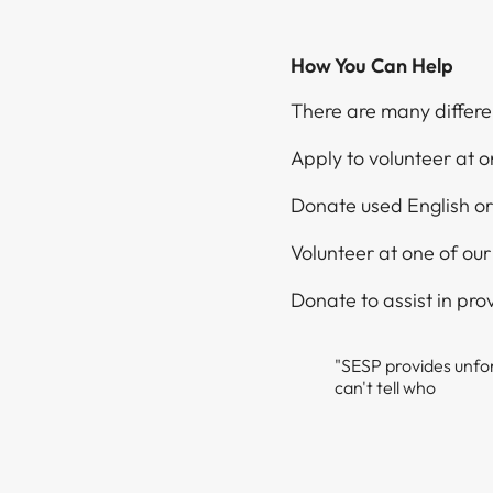
How You Can Help​​​​‌ ‍ ​‍​‍‌‍ ‌ ​‍‌‍‍‌‌‍‌ ‌‍‍‌‌‍ ‍​‍​‍​ ‍‍​‍​‍‌ ​ ‌‍​‌‌‍ ‍‌‍‍‌‌ ‌​‌ ‍‌​‍ ‍‌‍‍‌‌‍ ​‍​‍​‍ ​​‍​‍‌‍‍​‌ ​‍‌‍‌‌‌‍‌‍​‍​‍​ ‍‍​‍​‍‌‍‍​‌ ‌​‌ ‌​‌ ​​​ ‍‍​‍ ​‍ ‌‍ ​‌‍ ‌‍​ ‌‍​‌‌‍ ​‌‍‍​‌‍ ‌ ​ ‌ ‌​​ ‍‍​ ​ ​ ​ ​ ​ ​ ​ ​‍ ‌‍‍‌‌‍ ‍‌ ‌​‌‍‌‌‌‍ ‍‌ ‌​​‍ ‌‍‌‌‌‍‌​‌‍‍‌‌ ‌​​‍ ‌‍ ‌‌‍ ‌‍‌​‌‍‌‌​ ‌‌ ​​‌ ​‍‌‍‌‌‌ ​ ‌‍‌‌‌‍ ‍‌ ‌​‌‍​‌‌ ‌​‌‍‍‌‌‍ ‌‍ ‍​ ‍ ‌‍‍‌‌‍‌​​ ‌‌‍​‍​ ​ ‌‍‌‌​ ​‍‌‍​ ​ ‍‌‌‍​ ​ ‌‍​‍ ‌​ ​‌‌‍‌‌‌‍‌‌​ ​‍​‍ ‌​ ‌​‌‍‌‍‌‍‌‌‌‍​ ​‍ ‌​ ‍​​ ‌‌‌‍‌‍​ ​​​‍ ‌​ ​ ‌‍​‌​ ‌‌‌‍​‍​ ‌‌​ ​​​ ‍​​ ‌ ‌‍‌​‌‍​ ​ ​‍​ ​‍​ ‍ ‌ ‌​‌ ‍‌‌ ​​‌‍‌‌​ ‌‌ ​​‌ ​‍‌‍ ‌‍‌ ‌ ​‍‌‍​‌‌‍ ‌​ ‍ ‌ ​​‌‍​‌‌ ‌​‌‍‍​​ ‌‌‍​‍‌‍ ‌‍‌​‌ ‍‌​‍‌‌​ ‌‌‌​​‍‌‌ ‌‍‍ ‌‍‌‌‌ ‍‌​‍‌‌​ ​ ‌​‌​​‍‌‌​ ​ ‌​‌​​‍‌‌​ ​‍​ ​‍‌‍‌​​ ​‌​ ‌​​ ‌ ‌‍​‌‌‍‌‌‌‍‌‍​ ‌​​ ‌ ​ ​ ‌‍​‍‌‍‌‌​‍‌‌​ ​‍​ ​‍​‍‌‌​ ‌‌‌​‌​​‍ ‍‌‍​ ‌‍‍​‌‍‍‌‌‍ ​‌‍‌​‌ ​‍‌‍‌‌‌‍ ‍​‍‌‌​ ‌‌‌​​‍‌‌ ‌‍‍ ‌‍‌‌‌ ‍‌​‍‌‌​ ​ ‌​‌​​‍‌‌​ ​ ‌​‌​​‍‌‌​ ​‍​ ​‍‌‍​ ​ ‌‍​ ‌ ​ ​‌‌‍​‌​ ‍​​ ​ ‌‍‌​​ ‍​‌‍‌‍‌‍‌‍‌‍​ ​ ​​​‍‌‌​ ​‍​ ​‍​‍‌‌​ ‌‌‌​‌​​‍ ‍‌ ‌​‌‍‌‌‌ ‍​‌ ‌​​ ‌‍​‍‌‍​‌‌ ​ ‌‍‌‌‌‌‌‌‌ ​‍‌‍ ​​ ‌‌‍‍​‌ ‌​‌ ‌​‌ ​​​‍‌‌​ ​ ‌​​‌​‍‌‌​ ​‍‌​‌‍​‍‌‌​ ​‍‌​‌‍‌‍ ​‌‍ ‌‍​ ‌‍​‌‌‍ ​‌‍‍​‌‍ ‌ ​ ‌ ‌​​‍‌‌​ ​ ‌​​‌​ ​ ​ ​ ​ ​ ​ ​ ​‍‌‍‌‍‍‌‌‍‌​​ ‌‌‍​‍​ ​ ‌‍‌‌​ ​‍‌‍​ ​ ‍‌‌‍​ ​ ‌‍​‍ ‌​ ​‌‌‍‌‌‌‍‌‌​ ​‍​‍ ‌​ ‌​‌‍‌‍‌‍‌‌‌‍​ ​‍ ‌​ ‍​​ ‌‌‌‍‌‍​ ​​​‍ ‌​ ​ ‌‍​‌​ ‌‌‌‍​‍​ ‌‌​ ​​​ ‍​​ ‌ ‌‍‌​‌‍​ ​ ​‍​ ​‍​‍‌‍‌ ‌​‌ ‍‌‌ ​​‌‍‌‌​ ‌‌ ​​‌ ​‍‌‍ ‌‍‌ ‌ ​‍‌‍​‌‌‍ ‌​‍‌‍‌ ​​‌‍​‌‌ ‌​‌‍‍​​ ‌‌‍​‍‌‍ ‌‍‌​‌ ‍‌​‍‌‌​ ‌‌‌​​‍‌‌ ‌‍‍ ‌‍‌‌‌ ‍‌​‍‌‌​ ​ ‌​‌​​‍‌‌​ ​ ‌​‌​​‍‌‌​ ​‍​ ​‍‌‍‌​​ ​‌​ ‌​​ ‌ ‌‍​‌‌‍‌‌‌‍‌‍​ ‌​​ ‌ ​ ​ ‌‍​‍‌‍‌‌​‍‌‌​ ​‍​ ​‍​‍‌‌​ ‌‌‌​‌​​‍ ‍‌‍​ ‌‍‍​‌‍‍‌‌‍ ​‌‍‌​‌ ​‍‌‍‌‌‌‍ ‍​‍‌‌​ ‌‌‌​​‍‌‌ ‌‍‍ ‌‍‌‌‌ ‍‌​‍‌‌​ ​ ‌​‌​​‍‌‌​ ​ ‌​‌​​‍‌‌​ ​‍​ ​‍‌‍​ ​ ‌‍​ ‌ ​ ​‌‌‍​‌​ ‍​​ ​ ‌‍‌​​ ‍​‌‍‌‍‌‍‌‍‌‍​ ​ ​​​‍‌‌​ ​‍​ ​‍​‍‌‌​ ‌‌‌​‌​​‍ ‍‌ ‌​‌‍‌‌‌ ‍​‌ ‌​​‍​‍‌ ‌
There are many different ways that you can contribute to our program:​​​​‌ ‍ ​‍​‍‌‍ ‌ ​‍‌‍‍‌‌‍‌ ‌‍‍‌‌‍ ‍​‍​‍​ ‍‍​‍​‍‌ ​ ‌‍​‌‌‍ ‍‌‍‍‌‌ ‌​‌ ‍‌​‍ ‍‌‍‍‌‌‍ ​‍​‍​‍ ​​‍​‍‌‍‍​‌ ​‍‌‍‌‌‌‍‌‍​‍​‍​ ‍‍​‍​‍‌‍‍​‌ ‌​‌ ‌​‌ ​​​ ‍‍​‍ ​‍ ‌‍ ​‌‍ ‌‍​ ‌‍​‌‌‍ ​‌‍‍​‌‍ ‌ ​ ‌ ‌​​ ‍‍​ ​ ​ ​ ​ ​ ​ ​ ​‍ ‌‍‍‌‌‍ ‍‌ ‌​‌‍‌‌‌‍ ‍‌ ‌​​‍ ‌‍‌‌‌‍‌​‌‍‍‌‌ ‌​​‍ ‌‍ ‌‌‍ ‌‍‌​‌‍‌‌​ ‌‌ ​​‌ ​‍‌‍‌‌‌ ​ ‌‍‌‌‌‍ ‍‌ ‌​‌‍​‌‌ ‌​‌‍‍‌‌‍ ‌‍ ‍​ ‍ ‌‍‍‌‌‍‌​​ ‌‌‍​‍​ ​ ‌‍‌‌​ ​‍‌‍​ ​ ‍‌‌‍​ ​ ‌‍​‍ ‌​ ​‌‌‍‌‌‌‍‌‌​ ​‍​‍ ‌​ ‌​‌‍‌‍‌‍‌‌‌‍​ ​‍ ‌​ ‍​​ ‌‌‌‍‌‍​ ​​​‍ ‌​ ​ ‌‍​‌​ ‌‌‌‍​‍​ ‌‌​ ​​​ ‍​​ ‌ ‌‍‌​‌‍​ ​ ​‍​ ​‍​ ‍ ‌ ‌​‌ ‍‌
Apply to volunteer at one of our three SESP Programs: Shanxi Facheng, Shanxi Qincheng, or Shanghai​​​​‌ ‍ ​‍​‍‌‍ ‌ ​‍‌‍‍‌‌‍‌ ‌‍‍‌‌‍ ‍​‍​‍​ ‍‍​‍​‍‌ ​ ‌‍​‌‌‍ ‍‌‍‍‌‌ ‌​‌ ‍‌​‍ ‍‌‍‍‌‌‍ ​‍​‍​‍ ​​‍​‍‌‍‍​‌ ​‍‌‍‌‌‌‍‌‍​‍​‍​ ‍‍​‍​‍‌‍‍​‌ ‌​‌ ‌​‌ ​​​ ‍‍​‍ ​‍ ‌‍ ​‌‍ ‌‍​ ‌‍​‌‌‍ ​‌‍‍​‌‍ ‌ ​ ‌ ‌​​ ‍‍​ ​ ​ ​ ​ ​ ​ ​ ​‍ ‌‍‍‌‌‍ ‍‌ ‌​‌‍‌‌‌‍ ‍‌ ‌​​‍ ‌‍‌‌‌‍‌​‌‍‍‌‌ ‌​​‍ ‌‍ ‌‌‍ ‌‍‌​‌‍‌‌​ ‌‌ ​​‌ ​‍‌‍‌‌‌ ​ ‌‍‌‌‌‍
Donate used English or Chinese books for the students to use​​​​‌ ‍ ​‍​‍‌‍ ‌ ​‍‌‍‍‌‌‍‌ ‌‍‍‌‌‍ ‍​‍​‍​ ‍‍​‍​‍‌ ​ ‌‍​‌‌‍ ‍‌‍‍‌‌ ‌​‌ ‍‌​‍ ‍‌‍‍‌‌‍ ​‍​‍​‍ ​​‍​‍‌‍‍​‌ ​‍‌‍‌‌‌‍‌‍​‍​‍​ ‍‍​‍​‍‌‍‍​‌ ‌​‌ ‌​‌ ​​​ ‍‍​‍ ​‍ ‌‍ ​‌‍ ‌‍​ ‌‍​‌‌‍ ​‌‍‍​‌‍ ‌ ​ ‌ ‌​​ ‍‍​ ​ ​ ​ ​ ​ ​ ​ ​‍ ‌‍‍‌‌‍ ‍‌ ‌​‌‍‌‌‌‍ ‍‌ ‌​​‍ ‌‍‌‌‌‍‌​‌‍‍‌‌ ‌​​‍ ‌‍ ‌‌‍ ‌‍‌​‌‍‌‌​ ‌‌ ​​‌ ​‍‌‍‌‌‌ ​ ‌‍‌‌‌‍ ‍‌ ‌​‌‍​‌‌ ‌​‌‍‍‌‌‍ ‌‍ ‍​ ‍ ‌‍‍‌‌‍‌​​ ‌‌‍​‍​ ​ ‌‍‌‌​ ​‍‌‍​ ​ ‍‌‌‍​ ​ ‌‍​‍ ‌​ ​‌‌‍‌‌‌‍‌‌​ ​‍​‍ ‌​ ‌​‌‍‌‍‌‍‌‌‌‍​ ​‍ ‌​ ‍​​ ‌‌‌‍‌‍​ ​​​‍ ‌​ ​ ‌‍​‌​ ‌‌‌‍​‍​ ‌‌​ ​​​ ‍​​ ‌ ‌‍‌​‌‍​ ​ ​‍​ ​‍​ ‍ ‌ ‌​‌ ‍‌‌ ​​‌‍‌‌​ ‌‌ ​​‌ ​‍‌‍ ‌‍‌ ‌ ​‍‌‍​‌‌‍ ‌​ ‍ ‌ ​​‌‍​‌‌ ‌​‌‍‍​​ ‌‌‍​‍‌‍ ‌‍‌​‌ ‍‌​‍‌‌​ ‌‌‌​​‍‌‌ ‌‍‍
Volunteer at one of our local fundraising events​​​​‌ ‍ ​‍​‍‌‍ ‌ ​‍‌‍‍‌‌‍‌ ‌‍‍‌‌‍ ‍​‍​‍​ ‍‍​‍​‍‌ ​ ‌‍​‌‌‍ ‍‌‍‍‌‌ ‌​‌ ‍‌​‍ ‍‌‍‍‌‌‍ ​‍​‍​‍ ​​‍​‍‌‍‍​‌ ​‍‌‍‌‌‌‍‌‍​‍​‍​ ‍‍​‍​‍‌‍‍​‌ ‌​‌ ‌​‌ ​​​ ‍‍​‍ ​‍ ‌‍ ​‌‍ ‌‍​ ‌‍​‌‌‍ ​‌‍‍​‌‍ ‌ ​ ‌ ‌​​ ‍‍​ ​ ​ ​ ​ ​ ​ ​ ​‍ ‌‍‍‌‌‍ ‍‌ ‌​‌‍‌‌‌‍ ‍‌ ‌​​‍ ‌‍‌‌‌‍‌​‌‍‍‌‌ ‌​​‍ ‌‍ ‌‌‍ ‌‍‌​‌‍‌‌​ ‌‌ ​​‌ ​‍‌‍‌‌‌ ​ ‌‍‌‌‌‍ ‍‌ ‌​‌‍​‌‌ ‌​‌‍‍‌‌‍ ‌‍ ‍​ ‍ ‌‍‍‌‌‍‌​​ ‌‌‍​‍​ ​ ‌‍‌‌​ ​‍‌‍​ ​ ‍‌‌‍​ ​ ‌‍​‍ ‌​ ​‌‌‍‌‌‌‍‌‌​ ​‍​‍ ‌​ ‌​‌‍‌‍‌‍‌‌‌‍​ ​‍ ‌​ ‍​​ ‌‌‌‍‌‍​ ​​​‍ ‌​ ​ ‌‍​‌​ ‌‌‌‍​‍​ ‌‌​ ​​​ ‍​​ ‌ ‌‍‌​‌‍​ ​ ​‍​ ​‍​ ‍ ‌ ‌​‌ ‍‌‌ ​​‌‍‌‌​ ‌‌ ​​‌ ​‍‌‍ ‌‍‌ ‌ ​‍‌‍​‌‌‍ ‌​ ‍ ‌ ​​‌‍​‌‌ ‌​‌‍‍​​ ‌‌‍​‍‌‍ ‌‍‌​‌ ‍‌​‍‌‌​ ‌‌‌​​‍‌‌ ‌‍‍ ‌‍‌‌‌ ‍‌​‍‌‌​ ​ ‌​‌​​‍‌‌​ ​ ‌​‌​​‍‌‌​ ​‍​ ​‍‌‍​‌​ ‍​​ ‌‌‌‍​‌​ ‌‌​ ​ ​ ‍‌​ ​ ​ ‌ ​ ‍​​ ‌​‌‍‌‍​‍‌‌​ ​‍​ ​‍​‍‌‌​ ‌‌‌​‌​​‍ ‍‌‍​ ‌‍‍​‌‍‍‌‌‍ ​‌‍‌​‌ ​‍‌‍‌‌‌‍ ‍​‍‌‌​ ‌‌‌​​‍‌‌ ‌‍‍ ‌‍‌‌‌ ‍‌​‍‌‌​ ​ ‌​‌
Donate to assist in providing financial aid or purchasing other educational materials​​​​‌ ‍ ​‍​‍‌‍ ‌ ​‍‌‍‍‌‌‍‌ ‌‍‍‌‌‍ ‍​‍​‍​ ‍‍​‍​‍‌ ​ ‌‍​‌‌‍ ‍‌‍‍‌‌ ‌​‌ ‍‌​‍ ‍‌‍‍‌‌‍ ​‍​‍​‍ ​​‍​‍‌‍‍​‌ ​‍‌‍‌‌‌‍‌‍​‍​‍​ ‍‍​‍​‍‌‍‍​‌ ‌​‌ ‌​‌ ​​​ ‍‍​‍ ​‍ ‌‍ ​‌‍ ‌‍​ ‌‍​‌‌‍ ​‌‍‍​‌‍ ‌ ​ ‌ ‌​​ ‍‍​ ​ ​ ​ ​ ​ ​ ​ ​‍ ‌‍‍‌‌‍ ‍‌ ‌​‌‍‌‌‌‍ ‍‌ ‌​​‍ ‌‍‌‌‌‍‌​‌‍‍‌‌ ‌​​‍ ‌‍ ‌‌‍ ‌‍‌​‌‍‌‌​ ‌‌ ​​‌ ​‍‌‍‌‌‌ ​ ‌‍‌‌‌‍ ‍‌ ‌​‌‍​‌‌ ‌​‌‍‍‌‌‍ ‌‍ ‍​ ‍ ‌‍‍‌‌‍‌​​ ‌‌‍​‍​ ​ ‌‍‌‌​ ​‍‌‍​ ​ ‍‌‌‍​ ​ ‌‍​‍ ‌​ ​‌‌‍‌‌‌‍‌‌​ ​‍​‍
"SESP provides unforg
can't tell who​​​​‌ ‍ ​‍​‍‌‍ ‌ ​‍‌‍‍‌‌‍‌ ‌‍‍‌‌‍ ‍​‍​‍​ ‍‍​‍​‍‌ ​ ‌‍​‌‌‍ ‍‌‍‍‌‌ ‌​‌ ‍‌​‍ ‍‌‍‍‌‌‍ ​‍​‍​‍ ​​‍​‍‌‍‍​‌ ​‍‌‍‌‌‌‍‌‍​‍​‍​ ‍‍​‍​‍‌‍‍​‌ ‌​‌ ‌​‌ ​​​ ‍‍​‍ ​‍ ‌‍ ​‌‍ ‌‍​ ‌‍​‌‌‍ ​‌‍‍​‌‍ ‌ ​ ‌ ‌​​ ‍‍​ ​ ​ ​ ​ ​ ​ ​ ​‍ ‌‍‍‌‌‍ ‍‌ ‌​‌‍‌‌‌‍ ‍‌ ‌​​‍ ‌‍‌‌‌‍‌​‌‍‍‌‌ ‌​​‍ ‌‍ ‌‌‍ ‌‍‌​‌‍‌‌​ ‌‌ ​​‌ ​‍‌‍‌‌‌ ​ ‌‍‌‌‌‍ ‍‌ ‌​‌‍​‌‌ ‌​‌‍‍‌‌‍ ‌‍ ‍​ ‍ ‌‍‍‌‌‍‌​​ ‌‌‍​‍​ ​ ‌‍‌‌​ ​‍‌‍​ ​ ‍‌‌‍​ ​ ‌‍​‍ ‌​ ​‌‌‍‌‌‌‍‌‌​ ​‍​‍ ‌​ ‌​‌‍‌‍‌‍‌‌‌‍​ ​‍ ‌​ ‍​​ ‌‌‌‍‌‍​ ​​​‍ ‌​ ​ ‌‍​‌​ ‌‌‌‍​‍​ ‌‌​ ​​​ ‍​​ ‌ ‌‍‌​‌‍​ ​ ​‍​ ​‍​ ‍ ‌ ‌​‌ ‍‌‌ ​​‌‍‌‌​ ‌‌ ​​‌ ​‍‌‍ ‌‍‌ ‌ ​‍‌‍​‌‌‍ ‌​ ‍ ‌ ​​‌‍​‌‌ ‌​‌‍‍​​ ‌‌‍​‍‌‍ ‌‍‌​‌ ‍‌​‍‌‌​ ‌‌‌​​‍‌‌ ‌‍‍ ‌‍‌‌‌ ‍‌​‍‌‌​ ​ ‌​‌​​‍‌‌​ ​ ‌​‌​​‍‌‌​ ​‍​ ​‍​ ‌ ​ ​ ​ ‍‌‌‍​‌‌‍‌‌​ ‌ ‌‍​‍​ ‍‌​ ‌ ‌‍‌​​ ‌ ​ ‍‌​‍‌‌​ ​‍​ ​‍​‍‌‌​ ‌‌‌​‌​​‍ ‍‌‍​ ‌‍‍​‌‍‍‌‌‍ ​‌‍‌​‌ ​‍‌‍‌‌‌‍ ‍​‍‌‌​ ‌‌‌​​‍‌‌ ‌‍‍ ‌‍‌‌‌ ‍‌​‍‌‌​ ​ ‌​‌​​‍‌‌​ ​ ‌​‌​​‍‌‌​ ​‍​ ​‍‌‍​‌‌‍​ ‌‍​‌‌‍​‌‌‍​‍​ ​ ​ ‌‍‌‍‌‌​ ‌​​ ‍​‌‍​‍​ ‍​​‍‌‌​ ​‍​ ​‍​‍‌‌​ ‌‌‌​‌​​‍ ‍‌ ‌​‌‍‌‌‌ ‍​‌ ‌​​ ‌‍​‍‌‍​‌‌ ​ ‌‍‌‌‌‌‌‌‌ ​‍‌‍ ​​ ‌‌‍‍​‌ ‌​‌ ‌​‌ ​​​‍‌‌​ ​ ‌​​‌​‍‌‌​ ​‍‌​‌‍​‍‌‌​ ​‍‌​‌‍‌‍ ​‌‍ ‌‍​ ‌‍​‌‌‍ ​‌‍‍​‌‍ ‌ ​ ‌ ‌​​‍‌‌​ ​ ‌​​‌​ ​ ​ ​ ​ ​ ​ ​ ​‍‌‍‌‍‍‌‌‍‌​​ ‌‌‍​‍​ ​ ‌‍‌‌​ ​‍‌‍​ ​ ‍‌‌‍​ ​ ‌‍​‍ ‌​ ​‌‌‍‌‌‌‍‌‌​ ​‍​‍ ‌​ ‌​‌‍‌‍‌‍‌‌‌‍​ ​‍ ‌​ ‍​​ ‌‌‌‍‌‍​ ​​​‍ ‌​ ​ ‌‍​‌​ ‌‌‌‍​‍​ ‌‌​ ​​​ ‍​​ ‌ ‌‍‌​‌‍​ ​ ​‍​ ​‍​‍‌‍‌ ‌​‌ ‍‌‌ ​​‌‍‌‌​ ‌‌ ​​‌ ​‍‌‍ ‌‍‌ ‌ ​‍‌‍​‌‌‍ ‌​‍‌‍‌ ​​‌‍​‌‌ ‌​‌‍‍​​ ‌‌‍​‍‌‍ ‌‍‌​‌ ‍‌​‍‌‌​ ‌‌‌​​‍‌‌ ‌‍‍ ‌‍‌‌‌ ‍‌​‍‌‌​ ​ ‌​‌​​‍‌‌​ ​ ‌​‌​​‍‌‌​ ​‍​ ​‍​ ‌ ​ ​ ​ ‍‌‌‍​‌‌‍‌‌​ ‌ ‌‍​‍​ ‍‌​ ‌ ‌‍‌​​ ‌ ​ ‍‌​‍‌‌​ ​‍​ ​‍​‍‌‌​ ‌‌‌​‌​​‍ ‍‌‍​ ‌‍‍​‌‍‍‌‌‍ ​‌‍‌​‌ ​‍‌‍‌‌‌‍ ‍​‍‌‌​ ‌‌‌​​‍‌‌ ‌‍‍ ‌‍‌‌‌ ‍‌​‍‌‌​ ​ ‌​‌​​‍‌‌​ ​ ‌​‌​​‍‌‌​ ​‍​ ​‍‌‍​‌‌‍​ ‌‍​‌‌‍​‌‌‍​‍​ ​ ​ ‌‍‌‍‌‌​ ‌​​ ‍​‌‍​‍​ ‍​​‍‌‌​ ​‍​ ​‍​‍‌‌​ ‌‌‌​‌​​‍ ‍‌ ‌​‌‍‌‌‌ ‍​‌ ‌​​‍​‍‌ ‌