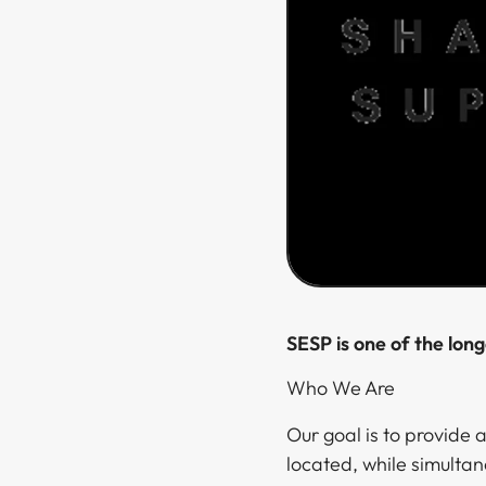
SESP is one of the longest standing Education Support Programs of the Little Masters Club.​​​​‌ ‍ ​‍​‍‌‍ ‌ ​‍‌‍‍‌‌‍‌ ‌‍‍‌‌‍ ‍​‍​‍​ ‍‍​‍​‍‌ ​ ‌‍​‌‌‍ ‍‌‍‍‌‌ ‌​‌ ‍‌​‍ ‍‌‍‍‌‌‍ ​‍​‍​‍ ​​‍​‍‌‍‍​‌ ​‍‌‍‌‌‌‍‌‍​‍​‍​ ‍‍​‍​‍‌‍‍​‌ ‌​‌ ‌​‌ ​​​ ‍‍​‍ ​‍ ‌‍ ​‌‍ ‌‍​ ‌‍​‌‌‍ ​‌‍‍​‌‍ ‌ ​ ‌ ‌​​ ‍‍​ ​ ​ ​ ​ ​ ​ ​ ​‍ ‌‍‍‌‌‍ ‍‌ ‌​‌‍‌‌‌‍ ‍‌ ‌​​‍ ‌‍‌‌‌‍‌​‌‍‍‌‌ ‌​​‍ ‌‍ ‌‌‍ ‌‍‌​‌‍‌‌​ ‌‌ ​​‌ ​‍‌‍‌‌‌ ​ ‌‍‌‌‌‍ ‍‌ ‌​‌‍​‌‌ ‌​‌‍‍‌‌‍ ‌‍ ‍​ ‍ ‌‍‍‌‌‍‌​​ ‌‌‍​‍​ 
Who We Are​​​​‌ ‍ ​‍​‍‌‍ ‌ ​‍‌‍‍‌‌‍‌ ‌‍‍‌‌‍ ‍​‍​‍​ ‍‍​‍​‍‌ ​ ‌‍​‌‌‍ ‍‌‍‍‌‌ ‌​‌ ‍‌​‍ ‍‌‍‍‌‌‍ ​‍​‍​‍ ​​‍​‍‌‍‍​‌ ​‍‌‍‌‌‌‍‌‍​‍​‍​ ‍‍​‍​‍‌‍‍​‌ ‌​‌ ‌​‌ ​​​ ‍‍​‍ ​‍ ‌‍ ​‌‍ ‌‍​ ‌‍​‌‌‍ ​‌‍‍​‌‍ ‌ ​ ‌ ‌​​ ‍‍​ ​ ​ ​ ​ ​ ​ ​ ​‍ ‌‍‍‌‌‍ ‍‌ ‌​‌‍‌‌‌‍ ‍‌ ‌​​‍ ‌‍‌‌‌‍‌​‌‍‍‌‌ ‌​​‍ ‌‍ ‌‌‍ ‌‍‌​‌‍‌‌​ ‌‌ ​​‌ ​‍‌‍‌‌‌ ​ ‌‍‌‌‌‍ ‍‌ ‌​‌‍​‌‌ ‌​‌‍‍‌‌‍ ‌‍ ‍​ ‍ ‌‍‍‌‌‍‌​​ ‌‌‍​‍​ ​ ‌‍‌‌​ ​‍‌‍​ ​ ‍‌‌‍​ ​ ‌‍​‍ ‌​ ​‌‌‍‌‌‌‍‌‌​ ​‍​‍ ‌​ ‌​‌‍‌‍‌‍‌‌‌‍​ ​‍ ‌​ ‍​​ ‌‌‌‍‌‍​ ​​​‍ ‌​ ​ ‌‍​‌​ ‌‌‌‍​‍​ ‌‌​ ​​​ ‍​​ ‌ ‌‍‌​‌‍​ ​ ​‍​ ​‍​ ‍ ‌ ‌​‌ ‍‌‌ ​​‌‍‌‌​ ‌‌ ​​‌ ​‍‌‍ ‌‍‌ ‌ ​‍‌‍​‌‌‍ ‌​ ‍ ‌ ​​‌‍​‌‌ ‌​‌‍‍​​ ‌‌‍​‍‌‍ ‌‍‌​‌ ‍‌​‍‌‌​ ‌‌‌​​‍‌‌ ‌‍‍ ‌‍‌‌‌ ‍‌​‍‌‌​ ​ ‌​‌​​‍‌‌​ ​ ‌​‌​​‍‌‌​ ​‍​ ​‍‌‍‌‌​ ‌ ​ ‌​​ ​​​ ​‍‌‍​‌​ ‍‌​ ‌‍‌‍‌‍‌‍​ ‌‍‌‍‌‍​‌​‍‌‌​ ​‍​ ​‍​‍‌‌​ ‌‌‌​‌​​‍ ‍‌‍​ ‌‍‍​‌‍‍‌‌‍ ​‌‍‌​‌ ​‍‌‍‌‌‌‍ ‍​‍‌‌​ ‌‌‌​​‍‌‌ ‌‍‍ ‌‍‌‌‌ ‍‌​‍‌‌​ ​ ‌​‌​​‍‌‌​ ​ ‌​‌​​‍‌‌​ ​‍​ ​‍‌‍‌​​ ​‌​ ​‍​ ‌‍‌‍‌‍​ ‌‍​ ​‌‌‍​ ​ ​ ‌‍‌‌​ ​‌​ ​​​ ​​​‍‌‌​ ​‍​ ​‍​‍‌‌​ ‌‌‌​‌​​‍ ‍‌ ‌​‌‍‌‌‌ ‍​‌ ‌​​ ‌‍​‍‌‍​‌‌ ​ ‌‍‌‌‌‌‌‌‌ ​‍‌‍ ​​ ‌‌‍‍​‌ ‌​‌ ‌​‌ ​​​‍‌‌​ ​ ‌​​‌​‍‌‌​ ​‍‌​‌‍​‍‌‌​ ​‍‌​‌‍‌‍ ​‌‍ ‌‍​ ‌‍​‌‌‍ ​‌‍‍​‌‍ ‌ ​ ‌ ‌​​‍‌‌​ ​ ‌​​‌​ ​ ​ ​ ​ ​ ​ ​ ​‍‌‍‌‍‍‌‌‍‌​​ ‌‌‍​‍​ ​ ‌‍‌‌​ ​‍‌‍​ ​ ‍‌‌‍​ ​ ‌‍​‍ ‌​ ​‌‌‍‌‌‌‍‌‌​ ​‍​‍ ‌​ ‌​‌‍‌‍‌‍‌‌‌‍​ ​‍ ‌​ ‍​​ ‌‌‌‍‌‍​ ​​​‍ ‌​ ​ ‌‍​‌​ ‌‌‌‍​‍​ ‌‌​ ​​​ ‍​​ ‌ ‌‍‌​‌‍​ ​ ​‍​ ​‍​‍‌‍‌ ‌​‌ ‍‌‌ ​​‌‍‌‌​ ‌‌ ​​‌ ​‍‌‍ ‌‍‌ ‌ ​‍‌‍​‌‌‍ ‌​‍‌‍‌ ​​‌‍​‌‌ ‌​‌‍‍​​ ‌‌‍​‍‌‍ ‌‍‌​‌ ‍‌​‍‌‌​ ‌‌‌​​‍‌‌ ‌‍‍ ‌‍‌‌‌ ‍‌​‍‌‌​ ​ ‌​‌​​‍‌‌​ ​ ‌​‌​​‍‌‌​ ​‍​ ​‍‌‍‌‌​ ‌ ​ ‌​​ ​​​ ​‍‌‍​‌​ ‍‌​ ‌‍‌‍‌‍‌‍​ ‌‍‌‍‌‍​‌​‍‌‌​ ​‍​ ​‍​‍‌‌​ ‌‌‌​‌​​‍ ‍‌‍​ ‌‍‍​‌‍‍‌‌‍ ​‌‍‌​‌ ​‍‌‍‌‌‌‍ ‍​‍‌‌​ ‌‌‌​​‍‌‌ ‌‍‍ ‌‍‌‌‌ ‍‌​‍‌‌​ ​ ‌​‌​​‍‌‌​ ​ ‌​‌​​‍‌‌​ ​‍​ ​‍‌‍‌​​ ​‌​ ​‍​ ‌‍‌‍‌‍​ ‌‍​ ​‌‌‍​ ​ ​ ‌‍‌‌​ ​‌​ ​​​ ​​​‍‌‌​ ​‍​ ​‍​‍‌‌​ ‌‌‌​‌​​‍ ‍‌ ‌​‌‍‌‌‌ ‍​‌ ‌​​‍​‍‌ ‌
Our goal is to provide
located, while simultan