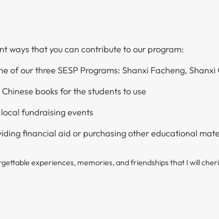
‌ ​​‌‍‌‌​ ‌‌ ​​‌ ​‍‌‍ ‌‍‌ ‌ ​‍‌‍​‌‌‍ ‌​ ‍ ‌ ​​‌‍​‌‌ ‌​‌‍‍​​ ‌‌‍​‍‌‍ ‌‍‌​‌ ‍‌​‍‌‌​ ‌‌‌​​‍‌‌ ‌‍‍ ‌‍‌‌‌ ‍‌​‍‌‌​ ​ ‌​‌​​‍‌‌​ ​ ‌​‌​​‍‌‌​ ​‍​ ​‍‌‍​‌‌‍‌​‌‍​ ​ ​ ‌‍​ ‌‍​‍‌‍​ ​ ​‍‌‍​‌‌‍‌‌‌‍​‌​ ​‌​‍‌‌​ ​‍​ ​‍​‍‌‌​ ‌‌‌​‌​​‍ ‍‌‍​ ‌‍‍​‌‍‍‌‌‍ ​‌‍‌​‌ ​‍‌‍‌‌‌‍ ‍​‍‌‌​ ‌‌‌​​‍‌‌ ‌‍‍ ‌‍‌‌‌ ‍‌​‍‌‌​ ​ ‌​‌​​‍‌‌​ ​ ‌​‌​​‍‌‌​ ​‍​ ​‍​ ‌‌​ ‌‌​ ​ ‌‍‌​​ ​​​ ​​​ ​​​ ​‌​ ‍​​ ​ ​ ‌‌​ ‌‌​ ​​​‍‌‌​ ​‍​ ​‍​‍‌‌​ ‌‌‌​‌​​‍ ‍‌ ‌​‌‍‌‌‌ ‍​‌ ‌​​ ‌‍​‍‌‍​‌‌ ​ ‌‍‌‌‌‌‌‌‌ ​‍‌‍ ​​ ‌‌‍‍​‌ ‌​‌ ‌​‌ ​​​‍‌‌​ ​ ‌​​‌​‍‌‌​ ​‍‌​‌‍​‍‌‌​ ​‍‌​‌‍‌‍ ​‌‍ ‌‍​ ‌‍​‌‌‍ ​‌‍‍​‌‍ ‌ ​ ‌ ‌​​‍‌‌​ ​ ‌​​‌​ ​ ​ ​ ​ ​ ​ ​ ​‍‌‍‌‍‍‌‌‍‌​​ ‌‌‍​‍​ ​ ‌‍‌‌​ ​‍‌‍​ ​ ‍‌‌‍​ ​ ‌‍​‍ ‌​ ​‌‌‍‌‌‌‍‌‌​ ​‍​‍ ‌​ ‌​‌‍‌‍‌‍‌‌‌‍​ ​‍ ‌​ ‍​​ ‌‌‌‍‌‍​ ​​​‍ ‌​ ​ ‌‍​‌​ ‌‌‌‍​‍​ ‌‌​ ​​​ ‍​​ ‌ ‌‍‌​‌‍​ ​ ​‍​ ​‍​‍‌‍‌ ‌​‌ ‍‌‌ ​​‌‍‌‌​ ‌‌ ​​‌ ​‍‌‍ ‌‍‌ ‌ ​‍‌‍​‌‌‍ ‌​‍‌‍‌ ​​‌‍​‌‌ ‌​‌‍‍​​ ‌‌‍​‍‌‍ ‌‍‌​‌ ‍‌​‍‌‌​ ‌‌‌​​‍‌‌ ‌‍‍ ‌‍‌‌‌ ‍‌​‍‌‌​ ​ ‌​‌​​‍‌‌​ ​ ‌​‌​​‍‌‌​ ​‍​ ​‍‌‍​‌‌‍‌​‌‍​ ​ ​ ‌‍​ ‌‍​‍‌‍​ ​ ​‍‌‍​‌‌‍‌‌‌‍​‌​ ​‌​‍‌‌​ ​‍​ ​‍​‍‌‌​ ‌‌‌​‌​​‍ ‍‌‍​ ‌‍‍​‌‍‍‌‌‍ ​‌‍‌​‌ ​‍‌‍‌‌‌‍ ‍​‍‌‌​ ‌‌‌​​‍‌‌ ‌‍‍ ‌‍‌‌‌ ‍‌​‍‌‌​ ​ ‌​‌​​‍‌‌​ ​ ‌​‌​​‍‌‌​ ​‍​ ​‍​ ‌‌​ ‌‌​ ​ ‌‍‌​​ ​​​ ​​​ ​​​ ​‌​ ‍​​ ​ ​ ‌‌​ ‌‌​ ​​​‍‌‌​ ​‍​ ​‍​‍‌‌​ ‌‌‌​‌​​‍ ‍‌ ‌​‌‍‌‌‌ ‍​‌ ‌​​‍​‍‌ ‌
 ‍‌ ‌​‌‍​‌‌ ‌​‌‍‍‌‌‍ ‌‍ ‍​ ‍ ‌‍‍‌‌‍‌​​ ‌‌‍​‍​ ​ ‌‍‌‌​ ​‍‌‍​ ​ ‍‌‌‍​ ​ ‌‍​‍ ‌​ ​‌‌‍‌‌‌‍‌‌​ ​‍​‍ ‌​ ‌​‌‍‌‍‌‍‌‌‌‍​ ​‍ ‌​ ‍​​ ‌‌‌‍‌‍​ ​​​‍ ‌​ ​ ‌‍​‌​ ‌‌‌‍​‍​ ‌‌​ ​​​ ‍​​ ‌ ‌‍‌​‌‍​ ​ ​‍​ ​‍​ ‍ ‌ ‌​‌ ‍‌‌ ​​‌‍‌‌​ ‌‌ ​​‌ ​‍‌‍ ‌‍‌ ‌ ​‍‌‍​‌‌‍ ‌​ ‍ ‌ ​​‌‍​‌‌ ‌​‌‍‍​​ ‌‌‍​‍‌‍ ‌‍‌​‌ ‍‌​‍‌‌​ ‌‌‌​​‍‌‌ ‌‍‍ ‌‍‌‌‌ ‍‌​‍‌‌​ ​ ‌​‌​​‍‌‌​ ​ ‌​‌​​‍‌‌​ ​‍​ ​‍‌‍​ ‌‍‌‌​ ​ ‌‍​‍​ ‌​​ ‍​​ ​‍​ ‌‌​ ‍​​ ​ ​ ​ ​ ​​​‍‌‌​ ​‍​ ​‍​‍‌‌​ ‌‌‌​‌​​‍ ‍‌‍​ ‌‍‍​‌‍‍‌‌‍ ​‌‍‌​‌ ​‍‌‍‌‌‌‍ ‍​‍‌‌​ ‌‌‌​​‍‌‌ ‌‍‍ ‌‍‌‌‌ ‍‌​‍‌‌​ ​ ‌​‌​​‍‌‌​ ​ ‌​‌​​‍‌‌​ ​‍​ ​‍​ ‍‌‌‍​‍‌‍​‌​ ​‌‌‍‌​​ ‌‍‌‍‌‍​ ‌‌‌‍​ ​ ‍‌‌‍‌‌​ ‍‌​ ​​​‍‌‌​ ​‍​ ​‍​‍‌‌​ ‌‌‌​‌​​‍ ‍‌ ‌​‌‍‌‌‌ ‍​‌ ‌​​ ‌‍​‍‌‍​‌‌ ​ ‌‍‌‌‌‌‌‌‌ ​‍‌‍ ​​ ‌‌‍‍​‌ ‌​‌ ‌​‌ ​​​‍‌‌​ ​ ‌​​‌​‍‌‌​ ​‍‌​‌‍​‍‌‌​ ​‍‌​‌‍‌‍ ​‌‍ ‌‍​ ‌‍​‌‌‍ ​‌‍‍​‌‍ ‌ ​ ‌ ‌​​‍‌‌​ ​ ‌​​‌​ ​ ​ ​ ​ ​ ​ ​ ​‍‌‍‌‍‍‌‌‍‌​​ ‌‌‍​‍​ ​ ‌‍‌‌​ ​‍‌‍​ ​ ‍‌‌‍​ ​ ‌‍​‍ ‌​ ​‌‌‍‌‌‌‍‌‌​ ​‍​‍ ‌​ ‌​‌‍‌‍‌‍‌‌‌‍​ ​‍ ‌​ ‍​​ ‌‌‌‍‌‍​ ​​​‍ ‌​ ​ ‌‍​‌​ ‌‌‌‍​‍​ ‌‌​ ​​​ ‍​​ ‌ ‌‍‌​‌‍​ ​ ​‍​ ​‍​‍‌‍‌ ‌​‌ ‍‌‌ ​​‌‍‌‌​ ‌‌ ​​‌ ​‍‌‍ ‌‍‌ ‌ ​
 ‌‍‌‌‌ ‍‌​‍‌‌​ ​ ‌​‌​​‍‌‌​ ​ ‌​‌​​‍‌‌​ ​‍​ ​‍‌‍​‌‌‍‌‌​ ‌‌​ ​​​ ‌‍​ ​ ​ ‌‍​ ‌‌​ ‌ ​ ​‍‌‍​ ​ ​‍​‍‌‌​ ​‍​ ​‍​‍‌‌​ ‌‌‌​‌​​‍ ‍‌‍​ ‌‍‍​‌‍‍‌‌‍ ​‌‍‌​‌ ​‍‌‍‌‌‌‍ ‍​‍‌‌​ ‌‌‌​​‍‌‌ ‌‍‍ ‌‍‌‌‌ ‍‌​‍‌‌​ ​ ‌​‌​​‍‌‌​ ​ ‌​‌​​‍‌‌​ ​‍​ ​‍​ ‌ ​ ​ ​ ‌ ​ ‌‌​ ‌‍​ ‌‌​ ‍‌‌‍​ ​ ‍​‌‍‌‍​ ‌ ​ ‍‌​ ​​​‍‌‌​ ​‍​ ​‍​‍‌‌​ ‌‌‌​‌​​‍ ‍‌ ‌​‌‍‌‌‌ ‍​‌ ‌​​ ‌‍​‍‌‍​‌‌ ​ ‌‍‌‌‌‌‌‌‌ ​‍‌‍ ​​ ‌‌‍‍​‌ ‌​‌ ‌​‌ ​​​‍‌‌​ ​ ‌​​‌​‍‌‌​ ​‍‌​‌‍​‍‌‌​ ​‍‌​‌‍‌‍ ​‌‍ ‌‍​ ‌‍​‌‌‍ ​‌‍‍​‌‍ ‌ ​ ‌ ‌​​‍‌‌​ ​ ‌​​‌​ ​ ​ ​ ​ ​ ​ ​ ​‍‌‍‌‍‍‌‌‍‌​​ ‌‌‍​‍​ ​ ‌‍‌‌​ ​‍‌‍​ ​ ‍‌‌‍​ ​ ‌‍​‍ ‌​ ​‌‌‍‌‌‌‍‌‌​ ​‍​‍ ‌​ ‌​‌‍‌‍‌‍‌‌‌‍​ ​‍ ‌​ ‍​​ ‌‌‌‍‌‍​ ​​​‍ ‌​ ​ ‌‍​‌​ ‌‌‌‍​‍​ ‌‌​ ​​​ ‍​​ ‌ ‌‍‌​‌‍​ ​ ​‍​ ​‍​‍‌‍‌ ‌​‌ ‍‌‌ ​​‌‍‌‌​ ‌‌ ​​‌ ​‍‌‍ ‌‍‌ ‌ ​‍‌‍​‌‌‍ ‌​‍‌‍‌ ​​‌‍​‌‌ ‌​‌‍‍​​ ‌‌‍​‍‌‍ ‌‍‌​‌ ‍‌​‍‌‌​ ‌‌‌​​‍‌‌ ‌‍‍ ‌‍‌‌‌ ‍‌​‍‌‌​ ​ ‌​‌​​‍‌‌​ ​ ‌​‌​​‍‌‌​ ​‍​ ​‍‌‍​‌‌‍‌‌​ ‌‌​ ​​​ ‌‍​ ​ ​ ‌‍​ ‌‌​ ‌ ​ ​‍‌‍​ ​ ​‍​‍‌‌​ ​‍​ ​‍​‍‌‌​ ‌‌‌​‌​​‍ ‍‌‍​ ‌‍‍​‌‍‍‌‌‍ ​‌‍‌​‌ ​‍‌‍‌‌‌‍ ‍​‍‌‌​ ‌‌‌​​‍‌‌ ‌‍‍ ‌‍‌‌‌ ‍‌​‍‌‌​ ​ ‌​‌​​‍‌‌​ ​ ‌​‌​​‍‌‌​ ​‍​ ​‍​ ‌ ​ ​ ​ ‌ ​ ‌‌​ ‌‍​ ‌‌​ ‍‌‌‍​ ​ ‍​‌‍‌‍​ ‌ ​ ‍‌​ ​​​‍‌‌​ ​‍​ ​‍​‍‌‌​ ‌‌‌​‌​​‍ ‍‌ ‌​‌‍‌‌‌ ‍​‌ ‌​​‍​‍‌ ‌
​​‍‌‌​ ​ ‌​‌​​‍‌‌​ ​‍​ ​‍​ ‌‍​ ​‌​ ​ ​ ​ ​ ‍​‌‍‌‍‌‍‌‌​ ​​​ ‍​​ ‌‍‌‍​‍‌‍​‌​ ​​​‍‌‌​ ​‍​ ​‍​‍‌‌​ ‌‌‌​‌​​‍ ‍‌ ‌​‌‍‌‌‌ ‍​‌ ‌​​ ‌‍​‍‌‍​‌‌ ​ ‌‍‌‌‌‌‌‌‌ ​‍‌‍ ​​ ‌‌‍‍​‌ ‌​‌ ‌​‌ ​​​‍‌‌​ ​ ‌​​‌​‍‌‌​ ​‍‌​‌‍​‍‌‌​ ​‍‌​‌‍‌‍ ​‌‍ ‌‍​ ‌‍​‌‌‍ ​‌‍‍​‌‍ ‌ ​ ‌ ‌​​‍‌‌​ ​ ‌​​‌​ ​ ​ ​ ​ ​ ​ ​ ​‍‌‍‌‍‍‌‌‍‌​​ ‌‌‍​‍​ ​ ‌‍‌‌​ ​‍‌‍​ ​ ‍‌‌‍​ ​ ‌‍​‍ ‌​ ​‌‌‍‌‌‌‍‌‌​ ​‍​‍ ‌​ ‌​‌‍‌‍‌‍‌‌‌‍​ ​‍ ‌​ ‍​​ ‌‌‌‍‌‍​ ​​​‍ ‌​ ​ ‌‍​‌​ ‌‌‌‍​‍​ ‌‌​ ​​​ ‍​​ ‌ ‌‍‌​‌‍​ ​ ​‍​ ​‍​‍‌‍‌ ‌​‌ ‍‌‌ ​​‌‍‌‌​ ‌‌ ​​‌ ​‍‌‍ ‌‍‌ ‌ ​‍‌‍​‌‌‍ ‌​‍‌‍‌ ​​‌‍​‌‌ ‌​‌‍‍​​ ‌‌‍​‍‌‍ ‌‍‌​‌ ‍‌​‍‌‌​ ‌‌‌​​‍‌‌ ‌‍‍ ‌‍‌‌‌ ‍‌​‍‌‌​ ​ ‌​‌​​‍‌‌​ ​ ‌​‌​​‍‌‌​ ​‍​ ​‍‌‍​‌​ ‍​​ ‌‌‌‍​‌​ ‌‌​ ​ ​ ‍‌​ ​ ​ ‌ ​ ‍​​ ‌​‌‍‌‍​‍‌‌​ ​‍​ ​‍​‍‌‌​ ‌‌‌​‌​​‍ ‍‌‍​ ‌‍‍​‌‍‍‌‌‍ ​‌‍‌​‌ ​‍‌‍‌‌‌‍ ‍​‍‌‌​ ‌‌‌​​‍‌‌ ‌‍‍ ‌‍‌‌‌ ‍‌​‍‌‌​ ​ ‌​‌​​‍‌‌​ ​ ‌​‌​​‍‌‌​ ​‍​ ​‍​ ‌‍​ ​‌​ ​ ​ ​ ​ ‍​‌‍‌‍‌‍‌‌​ ​​​ ‍​​ ‌‍‌‍​‍‌‍​‌​ ​​​‍‌‌​ ​‍​ ​‍​‍‌‌​ ‌‌‌​‌​​‍ ‍‌ ‌​‌‍‌‌‌ ‍​‌ ‌​​‍​‍‌ ‌
 ‌​ ‌​‌‍‌‍‌‍‌‌‌‍​ ​‍ ‌​ ‍​​ ‌‌‌‍‌‍​ ​​​‍ ‌​ ​ ‌‍​‌​ ‌‌‌‍​‍​ ‌‌​ ​​​ ‍​​ ‌ ‌‍‌​‌‍​ ​ ​‍​ ​‍​ ‍ ‌ ‌​‌ ‍‌‌ ​​‌‍‌‌​ ‌‌ ​​‌ ​‍‌‍ ‌‍‌ ‌ ​‍‌‍​‌‌‍ ‌​ ‍ ‌ ​​‌‍​‌‌ ‌​‌‍‍​​ ‌‌‍​‍‌‍ ‌‍‌​‌ ‍‌​‍‌‌​ ‌‌‌​​‍‌‌ ‌‍‍ ‌‍‌‌‌ ‍‌​‍‌‌​ ​ ‌​‌​​‍‌‌​ ​ ‌​‌​​‍‌‌​ ​‍​ ​‍​ ‍​‌‍​‌​ ‌‌​ ‌‌‌‍‌‍​ ‍‌‌‍​ ‌‍​‍‌‍‌​‌‍‌​‌‍‌‍​ ‌‌​‍‌‌​ ​‍​ ​‍​‍‌‌​ ‌‌‌​‌​​‍ ‍‌‍​ ‌‍‍​‌‍‍‌‌‍ ​‌‍‌​‌ ​‍‌‍‌‌‌‍ ‍​‍‌‌​ ‌‌‌​​‍‌‌ ‌‍‍ ‌‍‌‌‌ ‍‌​‍‌‌​ ​ ‌​‌​​‍‌‌​ ​ ‌​‌​​‍‌‌​ ​‍​ ​‍​ ‍​​ ‌‍​ ‌​​ ‌​​ ‍​​ ‌ ​ ‌‍‌‍‌‌​ ​‍‌‍​‍​ ‍‌​ ‍‌​ ​​​‍‌‌​ ​‍​ ​‍​‍‌‌​ ‌‌‌​‌​​‍ ‍‌ ‌​‌‍‌‌‌ ‍​‌ ‌​​ ‌‍​‍‌‍​‌‌ ​ ‌‍‌‌‌‌‌‌‌ ​‍‌‍ ​​ ‌‌‍‍​‌ ‌​‌ ‌​‌ ​​​‍‌‌​ ​ ‌​​‌​‍‌‌​ ​‍‌​‌‍​‍‌‌​ ​‍‌​‌‍‌‍ ​‌‍ ‌‍​ ‌‍​‌‌‍ ​‌‍‍​‌‍ ‌ ​ ‌ ‌​​‍‌‌​ ​ ‌​​‌​ ​ ​ ​ ​ ​ ​ ​ ​‍‌‍‌‍‍‌‌‍‌​​ ‌‌‍​‍​ ​ ‌‍‌‌​ ​‍‌‍​ ​ ‍‌‌‍​ ​ ‌‍​‍ ‌​ ​‌‌‍‌‌‌‍‌‌​ ​‍​‍ ‌​ ‌​‌‍‌‍‌‍‌‌‌‍​ ​‍ ‌​ ‍​​ ‌‌‌‍‌‍​ ​​​‍ ‌​ ​ ‌‍​‌​ ‌‌‌‍​‍​ ‌‌​ ​​​ ‍​​ ‌ ‌‍‌​‌‍​ ​ ​‍​ ​‍​‍‌‍‌ ‌​‌ ‍‌‌ ​​‌‍‌‌​ ‌‌ ​​‌ ​‍‌‍ ‌‍‌ ‌ ​‍‌‍​‌‌‍ ‌​‍‌‍‌ ​​‌‍​‌‌ ‌​‌‍‍​​ ‌‌‍​‍‌‍ ‌‍‌​‌ ‍‌​‍‌‌​ ‌‌‌​​‍‌‌ ‌‍‍ ‌‍‌‌‌ ‍‌​‍‌‌​ ​ ‌​‌​​‍‌‌​ ​ ‌​‌​​‍‌‌​ ​‍​ ​‍​ ‍​‌‍​‌​ ‌‌​ ‌‌‌‍‌‍​ ‍‌‌‍​ ‌‍​‍‌‍‌​‌‍‌​‌‍‌‍​ ‌‌​‍‌‌​ ​‍​ ​‍​‍‌‌​ ‌‌‌​‌​​‍ ‍‌‍​ ‌‍‍​‌‍‍‌‌‍ ​‌‍‌​‌ ​‍‌‍‌‌‌‍ ‍​‍‌‌​ ‌‌‌​​‍‌‌ ‌‍‍ ‌‍‌‌‌ ‍‌​‍‌‌​ ​ ‌​‌​​‍‌‌​ ​ ‌​‌​​‍‌‌​ ​‍​ ​‍​ ‍​​ ‌‍​ 
ettable experiences, memories, and friendships that I will cherish