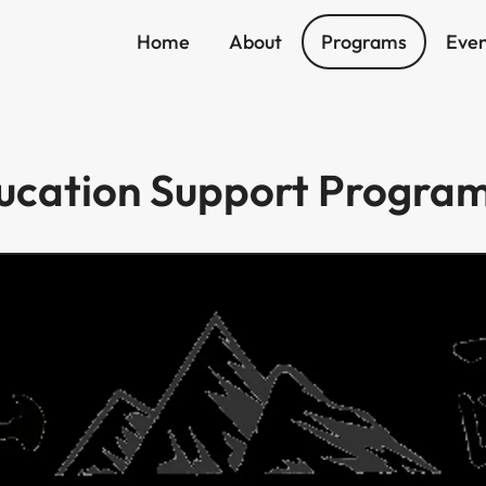
Home
About
Programs
Even
 ‌‍‌​‌‍‌‌​ ‌‌ ​​‌ ​‍‌‍‌‌‌ ​ ‌‍‌‌‌‍ ‍‌ ‌​‌‍​‌‌ ‌​‌‍‍‌‌‍ ‌‍ ‍​ ‍ ‌‍‍‌‌‍‌​​ ‌‌‍​‍​ ​ ‌‍‌‌​ ​‍‌‍​ ​ ‍‌‌‍​ ​ ‌‍​‍ ‌​ ​‌‌‍‌‌‌‍‌‌​ ​‍​‍ ‌​ ‌​‌‍‌‍‌‍‌‌‌‍​ ​‍ ‌​ ‍​​ ‌‌‌‍‌‍​ ​​​‍ ‌​ ​ ‌‍​‌​ ‌‌‌‍​‍​ ‌‌​ ​​​ ‍​​ ‌ ‌‍‌​‌‍​ ​ ​‍​ ​‍​ ‍ ‌ ‌​‌ ‍‌‌ ​​‌‍‌‌​ ‌‌ ​​‌ ​‍‌‍ ‌‍‌ ‌ ​‍‌‍​‌‌‍ ‌​ ‍ ‌ ​​‌‍​‌‌ ‌​‌‍‍​​ ‌‌ ‌​‌‍‍‌‌ ‌​‌‍ ​‌‍‌‌​ ‌‍​‍‌‍​‌‌ ​ ‌‍‌‌‌‌‌‌‌ ​‍‌‍ ​​ ‌‌‍‍​‌ ‌​‌ ‌​‌ ​​​‍‌‌​ ​ ‌​​‌​‍‌‌​ ​‍‌​‌‍​‍‌‌​ ​‍‌​‌‍‌‍ ​‌‍ ‌‍​ ‌‍​‌‌‍ ​‌‍‍​‌‍ ‌ ​ ‌ ‌​​‍‌‌​ ​ ‌​​‌​ ​ ​ ​ ​ ​ ​ ​ ​‍‌‍‌‍‍‌‌‍‌​​ ‌‌‍​‍​ ​ ‌‍‌‌​ ​‍‌‍​ ​ ‍‌‌‍​ ​ ‌‍​‍ ‌​ ​‌‌‍‌‌‌‍‌‌​ ​‍​‍ ‌​ ‌​‌‍‌‍‌‍‌‌‌‍​ ​‍ ‌​ ‍​​ ‌‌‌‍‌‍​ ​​​‍ ‌​ ​ ‌‍​‌​ ‌‌‌‍​‍​ ‌‌​ ​​​ ‍​​ ‌ ‌‍‌​‌‍​ ​ ​‍​ ​‍​‍‌‍‌ ‌​‌ ‍‌‌ ​​‌‍‌‌​ ‌‌ ​​‌ ​‍‌‍ ‌‍‌ ‌ ​‍‌‍​‌‌‍ ‌​‍‌‍‌ ​​‌‍​‌‌ ‌​‌‍‍​​ ‌‌ ‌​‌‍‍‌‌ ‌​‌‍ 