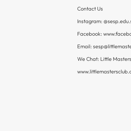
Contact Us​​​​‌ ‍ ​‍​‍‌‍ ‌ ​‍‌‍‍‌‌‍‌ ‌‍‍‌‌‍ ‍​‍​‍​ ‍‍​‍​‍‌ ​ ‌‍​‌‌‍ ‍‌‍‍‌‌ ‌​‌ ‍‌​‍ ‍‌‍‍‌‌‍ ​‍​‍​‍ ​​‍​‍‌‍‍​‌ ​‍‌‍‌‌‌‍‌‍​‍​‍​ ‍‍​‍​‍‌‍‍​‌ ‌​‌ ‌​‌ ​​​ ‍‍​‍ ​‍ ‌‍ ​‌‍ ‌‍​ ‌‍​‌‌‍ ​‌‍‍​‌‍ ‌ ​ ‌ ‌​​ ‍‍​ ​ ​ ​ ​ ​ ​ ​ ​‍ ‌‍‍‌‌‍ ‍‌ ‌​‌‍‌‌‌‍ ‍‌ ‌​​‍ ‌‍‌‌‌‍‌​‌‍‍‌‌ ‌​​‍ ‌‍ ‌‌‍ ‌‍‌​‌‍‌‌​ ‌‌ ​​‌ ​‍‌‍‌‌‌ ​ ‌‍‌‌‌‍ ‍‌ ‌​‌‍​‌‌ ‌​‌‍‍‌‌‍ ‌‍ ‍​ ‍ ‌‍‍‌‌‍‌​​ ‌‌‍​‍​ ​ ‌‍‌‌​ ​‍‌‍​ ​ ‍‌‌‍​ ​ ‌‍​‍ ‌​ ​‌‌‍‌‌‌‍‌‌​ ​‍​‍ ‌​ ‌​‌‍‌‍‌‍‌‌‌‍​ ​‍ ‌​ ‍​​ ‌‌‌‍‌‍​ ​​​‍ ‌​ ​ ‌‍​‌​ ‌‌‌‍​‍​ ‌‌​ ​​​ ‍​​ ‌ ‌‍‌​‌‍​ ​ ​‍​ ​‍​ ‍ ‌ ‌​‌ ‍‌‌ ​​‌‍‌‌​ ‌‌ ​​‌ ​‍‌‍ ‌‍‌ ‌ ​‍‌‍​‌‌‍ ‌​ ‍ ‌ ​​‌‍​‌‌ ‌​‌‍‍​​ ‌‌‍​‍‌‍ ‌‍‌​‌ ‍‌​‍‌‌​ ‌‌‌​​‍‌‌ ‌‍‍ ‌‍‌‌‌ ‍‌​‍‌‌​ ​ ‌​‌​​‍‌‌​ ​ ‌​‌​​‍‌‌​ ​‍​ ​‍​ ​‌​ ‌​​ ​‌​ ‌‍‌‍‌​​ ​​​ ​‌​ ‌‍​ ​‌​ ​‍​ ‌‌‌‍‌‍​‍‌‌​ ​‍​ ​‍​‍‌‌​ ‌‌‌​‌​​‍ ‍‌‍​ ‌‍‍​‌‍‍‌‌‍ ​‌‍‌​‌ ​‍‌‍‌‌‌‍ ‍​‍‌‌​ ‌‌‌​​‍‌‌ ‌‍‍ ‌‍‌‌‌ ‍‌​‍‌‌​ ​ ‌​‌​​‍‌‌​ ​ ‌​‌​​‍‌‌​ ​‍​ ​‍‌‍​ ​ ‌‍‌‍​‌​ ​ ​ ​ ‌‍‌‌​ ​‌‌‍​‍‌‍​‌‌‍‌​‌‍​‌‌‍‌​​ ​​​‍‌‌​ ​‍​ ​‍​‍‌‌​ ‌‌‌​‌​​‍ ‍‌ ‌​‌‍‌‌‌ ‍​‌ ‌​​ ‌‍​‍‌‍​‌‌ ​ ‌‍‌‌‌‌‌‌‌ ​‍‌‍ ​​ ‌‌‍‍​‌ ‌​‌ ‌​‌ ​​​‍‌‌​ ​ ‌​​‌​‍‌‌​ ​‍‌​‌‍​‍‌‌​ ​‍‌​‌‍‌‍ ​‌‍ ‌‍​ ‌‍​‌‌‍ ​‌‍‍​‌‍ ‌ ​ ‌ ‌​​‍‌‌​ ​ ‌​​‌​ ​ ​ ​ ​ ​ ​ ​ ​‍‌‍‌‍‍‌‌‍‌​​ ‌‌‍​‍​ ​ ‌‍‌‌​ ​‍‌‍​ ​ ‍‌‌‍​ ​ ‌‍​‍ ‌​ ​‌‌‍‌‌‌‍‌‌​ ​‍​‍ ‌​ ‌​‌‍‌‍‌‍‌‌‌‍​ ​‍ ‌​ ‍​​ ‌‌‌‍‌‍​ ​​​‍ ‌​ ​ ‌‍​‌​ ‌‌‌‍​‍​ ‌‌​ ​​​ ‍​​ ‌ ‌‍‌​‌‍​ ​ ​‍​ ​‍​‍‌‍‌ ‌​‌ ‍‌‌ ​​‌‍‌‌​ ‌‌ ​​‌ ​‍‌‍ ‌‍‌ ‌ ​‍‌‍​‌‌‍ ‌​‍‌‍‌ ​​‌‍​‌‌ ‌​‌‍‍​​ ‌‌‍​‍‌‍ ‌‍‌​‌ ‍‌​‍‌‌​ ‌‌‌​​‍‌‌ ‌‍‍ ‌‍‌‌‌ ‍‌​‍‌‌​ ​ ‌​‌​​‍‌‌​ ​ ‌​‌​​‍‌‌​ ​‍​ ​‍​ ​‌​ ‌​​ ​‌​ ‌‍‌‍‌​​ ​​​ ​‌​ ‌‍​ ​‌​ ​‍​ ‌‌‌‍‌‍​‍‌‌​ ​‍​ ​‍​‍‌‌​ ‌‌‌​‌​​‍ ‍‌‍​ ‌‍‍​‌‍‍‌‌‍ ​‌‍‌​‌ ​‍‌‍‌‌‌‍ ‍​‍‌‌​ ‌‌‌​​‍‌‌ ‌‍‍ ‌‍‌‌‌ ‍‌​‍‌‌​ ​ ‌​‌​​‍‌‌​ ​ ‌​‌​​‍‌‌​ ​‍​ ​‍‌‍​ ​ ‌‍‌‍​‌​ ​ ​ ​ ‌‍‌‌​ ​‌‌‍​‍‌‍​‌‌‍‌​‌‍​‌‌‍‌​​ ​​​‍‌‌​ ​‍​ ​‍​‍‌‌​ ‌‌‌​‌​​‍ ‍‌ ‌​‌‍‌‌‌ ‍​‌ ‌​​‍​‍‌ ‌
Instagram: @sesp.edu.
Facebook: www.facebo
Email: sesp@littlemast
We Chat: Little Masters Club ​​​​‌ ‍ ​‍​‍‌‍ ‌ ​‍‌‍‍‌‌‍‌ ‌‍‍‌‌‍ ‍​‍​‍​ ‍‍​‍​‍‌ ​ ‌‍​‌‌‍ ‍‌‍‍‌‌ ‌​‌ ‍‌​‍ ‍‌‍‍‌‌‍ ​‍​‍​‍ ​​‍​‍‌‍‍​‌ ​‍‌‍‌‌‌‍‌‍​‍​‍​ ‍‍​‍​‍‌‍‍​‌ ‌​‌ ‌​‌ ​​​ ‍‍​‍ ​‍ ‌‍ ​‌‍ ‌‍​ ‌‍​‌‌‍ ​‌‍‍​‌‍ ‌ ​ ‌ ‌​​ ‍‍​ ​ ​ ​ ​ ​ ​ ​ ​‍ ‌‍‍‌‌‍ ‍‌ ‌​‌‍‌‌‌‍ ‍‌ ‌​​‍ ‌‍‌‌‌‍‌​‌‍‍‌‌ ‌​​‍ ‌‍ ‌‌‍ ‌‍‌​‌‍‌‌​ ‌‌ ​​‌ ​‍‌‍‌‌‌ ​ ‌‍‌‌‌‍ ‍‌ ‌​‌‍​‌‌ ‌​‌‍‍‌‌‍ ‌‍ ‍​ ‍ ‌‍‍‌‌‍‌​​ ‌‌‍​‍​ ​ ‌‍‌‌​ ​‍‌‍​ ​ ‍‌‌‍​ ​ ‌‍​‍ ‌​ ​‌‌‍‌‌‌‍‌‌​ ​‍​‍ ‌​ ‌​‌‍‌‍‌‍‌‌‌‍​ ​‍ ‌​ ‍​​ ‌‌‌‍‌‍​ ​​​‍ ‌​ ​ ‌‍​‌​ ‌‌‌‍​‍​ ‌‌​ ​​​ ‍​​ ‌ ‌‍‌​‌‍​ ​ ​‍​ ​‍​ ‍ ‌ ‌​‌ ‍‌‌ ​​‌‍‌‌​ ‌‌ ​​‌ ​‍‌‍ ‌‍‌ ‌ ​‍‌‍​‌‌‍ ‌​ ‍ ‌ ​​‌‍​‌‌ ‌​‌‍‍​​ ‌‌‍​‍‌‍ ‌‍‌​‌ ‍‌​‍‌‌​ ‌‌‌​​‍‌‌ ‌‍‍ ‌‍‌‌‌ ‍‌​‍‌‌​ ​ ‌​‌​​‍‌‌​ ​ ‌​‌​​‍‌‌​ ​‍​ ​‍​ ​​‌‍‌​‌‍​ ​ ‌ ​ ​​​ ​‌​ ​‍​ ‌‍​ ‍‌​ ‌ ​ ​‌​ ‍​​‍‌‌​ ​‍​ ​‍​‍‌‌​ ‌‌‌​‌​​‍ ‍‌‍​ ‌‍‍​‌‍‍‌‌‍ ​‌‍‌​‌ ​‍‌‍‌‌‌‍ ‍​‍‌‌​ ‌‌‌​​‍‌‌ ‌‍‍ ‌‍‌‌‌ ‍‌​‍‌‌​ ​ ‌​‌​​‍‌‌​ ​ ‌​‌​​‍‌‌​ ​‍​ ​‍​ ‌‍​ ​‌​ ‍​​ ​​​ ​‍​ ​‌‌‍​ ‌‍​ ​ ‌​‌‍‌‍​ ​‍​ ‍‌​ ​​​‍‌‌​ ​‍​ ​‍​‍‌‌​ ‌‌‌​‌​​‍ ‍‌ ‌​‌‍‌‌‌ ‍​‌ ‌​​ ‌‍​‍‌‍​‌‌ ​ ‌‍‌‌‌‌‌‌‌ ​‍‌‍ ​​ ‌‌‍‍​‌ ‌​‌ ‌​‌ ​​​‍‌‌​ ​ ‌​​‌​‍‌‌​ ​‍‌​‌‍​‍‌‌​ ​‍‌​‌‍‌‍ ​‌‍ ‌‍​ ‌‍​‌‌‍ ​‌‍‍​‌‍ ‌ ​ ‌ ‌​​‍‌‌​ ​ ‌​​‌​ ​ ​ ​ ​ ​ ​ ​ ​‍‌‍‌‍‍‌‌‍‌​​ ‌‌‍​‍​ ​ ‌‍‌‌​ ​‍‌‍​ ​ ‍‌‌‍​ ​ ‌‍​‍ ‌​ ​‌‌‍‌‌‌‍‌‌​ ​‍​‍ ‌​ ‌​‌‍‌‍‌‍‌‌‌‍​ ​‍ ‌​ ‍​​ ‌‌‌‍‌‍​ ​​​‍ ‌​ ​ ‌‍​‌​ ‌‌‌‍​‍​ ‌‌​ ​​​ ‍​​ ‌ ‌‍‌​‌‍​ ​ ​‍​ ​‍​‍‌‍‌ ‌​‌ ‍‌‌ ​​‌‍‌‌​ ‌‌ ​​‌ ​‍‌‍ ‌‍‌ ‌ ​‍‌‍​‌‌‍ ‌​‍‌‍‌ ​​‌‍​‌‌ ‌​‌‍‍​​ ‌‌‍​‍‌‍ ‌‍‌​‌ ‍‌​‍‌‌​ 
www.littlemastersclub.org/portfolio/sesp/​​​​‌ ‍ ​‍​‍‌‍ ‌ ​‍‌‍‍‌‌‍‌ ‌‍‍‌‌‍ ‍​‍​‍​ ‍‍​‍​‍‌ ​ ‌‍​‌‌‍ ‍‌‍‍‌‌ ‌​‌ ‍‌​‍ ‍‌‍‍‌‌‍ ​‍​‍​‍ ​​‍​‍‌‍‍​‌ ​‍‌‍‌‌‌‍‌‍​‍​‍​ ‍‍​‍​‍‌‍‍​‌ ‌​‌ ‌​‌ ​​​ ‍‍​‍ ​‍ ‌‍ ​‌‍ ‌‍​ ‌‍​‌‌‍ ​‌‍‍​‌‍ ‌ ​ ‌ ‌​​ ‍‍​ ​ ​ ​ ​ ​ ​ ​ ​‍ ‌‍‍‌‌‍ ‍‌ ‌​‌‍‌‌‌‍ ‍‌ ‌​​‍ ‌‍‌‌‌‍‌​‌‍‍‌‌ ‌​​‍ ‌‍ ‌‌‍ ‌‍‌​‌‍‌‌​ ‌‌ ​​‌ ​‍‌‍‌‌‌ ​ ‌‍‌‌‌‍ ‍‌ ‌​‌‍​‌‌ ‌​‌‍‍‌‌‍ ‌‍ ‍​ ‍ ‌‍‍‌‌‍‌​​ ‌‌‍​‍​ ​ ‌‍‌‌​ ​‍‌‍​ ​ ‍‌‌‍​ ​ ‌‍​‍ ‌​ ​‌‌‍‌‌‌‍‌‌​ ​‍​‍ ‌​ ‌​‌‍‌‍‌‍‌‌‌‍​ ​‍ ‌​ ‍​​ ‌‌‌‍‌‍​ ​​​‍ ‌​ ​ ‌‍​‌​ ‌‌‌‍​‍​ ‌‌​ ​​​ ‍​​ ‌ ‌‍‌​‌‍​ ​ ​‍​ ​‍​ ‍ ‌ ‌​‌ ‍‌‌ ​​‌‍‌‌​ ‌‌ ​​‌ ​‍‌‍ ‌‍‌ ‌ ​‍‌‍​‌‌‍ ‌​ ‍ ‌ ​​‌‍​‌‌ ‌​‌‍‍​​ ‌‌‍​‍‌‍ ‌‍‌​‌ ‍‌​‍‌‌​ ‌‌‌​​‍‌‌ ‌‍‍ ‌‍‌‌‌ ‍‌​‍‌‌​ ​ ‌​‌​​‍‌‌​ ​ ‌​‌​​‍‌‌​ ​‍​ ​‍​ ‌‌​ ​ ​ ​ ​ ‍​​ ‌​‌‍‌​​ ‌​​ ​‌​ ‌‌​ ​ ‌‍​ ‌‍‌‌​‍‌‌​ ​‍​ ​‍​‍‌‌​ ‌‌‌​‌​​‍ ‍‌‍​ ‌‍‍​‌‍‍‌‌‍ ​‌‍‌​‌ ​‍‌‍‌‌‌‍ ‍​‍‌‌​ ‌‌‌​​‍‌‌ ‌‍‍ ‌‍‌‌‌ ‍‌​‍‌‌​ ​ ‌​‌​​‍‌‌​ ​ ‌​‌​​‍‌‌​ ​‍​ ​‍​ ‌‍​ ‌ ​ ​​​ ​‍‌‍‌‌​ ​ ​ ‌‌​ ​​‌‍‌​​ ​‍‌‍‌​‌‍‌​​‍‌‌​ ​‍​ ​‍​‍‌‌​ ‌‌‌​‌​​‍ ‍‌ ‌​‌‍‌‌‌ ‍​‌ ‌