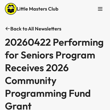
Little Masters Club
Back to All Newsletters
20260422 Performing
for Seniors Program
Receives 2026
Community
Programming Fund
Grant ​​​​‌ ‍ ​‍​‍‌‍ ‌ ​‍‌‍‍‌‌‍‌ ‌‍‍‌‌‍ ‍​‍​‍​ ‍‍​‍​‍‌ ​ ‌‍​‌‌‍ ‍‌‍‍‌‌ ‌​‌ ‍‌​‍ ‍‌‍‍‌‌‍ ​‍​‍​‍ ​​‍​‍‌‍‍​‌ ​‍‌‍‌‌‌‍‌‍​‍​‍​ ‍‍​‍​‍‌‍‍​‌ ‌​‌ ‌​‌ ​​​ ‍‍​‍ ​‍ ‌‍ ​‌‍ ‌‍​ ‌‍​‌‌‍ ​‌‍‍​‌‍ ‌ ​ ‌ ‌​​ ‍‍​ ​ ​ ​ ​ ​ ​ ​ ​‍ ‌‍‍‌‌‍ ‍‌ ‌​‌‍‌‌‌‍ ‍‌ ‌​​‍ ‌‍‌‌‌‍‌​‌‍‍‌‌ ‌​​‍ ‌‍ ‌‌‍ ‌‍‌​‌‍‌‌​ ‌‌ ​​‌ ​‍‌‍‌‌‌ ​ ‌‍‌‌‌‍ ‍‌ ‌​‌‍​‌‌ ‌​‌‍‍‌‌‍ ‌‍ ‍​ ‍ ‌‍‍‌‌‍‌​​ ‌​ ​​​ ​​‌‍‌​‌‍‌‌‌‍‌​‌‍​‌‌‍‌‍‌‍​‌​‍ ‌​ ‌​‌‍​‍​ ‌‍​ ​ ​‍ ‌​ ‌​‌‍​ ​ ‌‌‌‍‌​​‍ ‌​ ‍​​ ‌‌​ ‌‍​ ​‌​‍ ‌‌‍​‍​ ‌ ‌‍‌​‌‍​ ‌‍‌‌​ ​ ​ ‌‌​ ‌ ​ ‌‌‌‍​‌‌‍​‍‌‍‌​​ ‍ ‌ ‌​‌ ‍‌‌ ​​‌‍‌‌​ ‌‌‍ ‍‌‍‌‌‌ ‌ ‌ ​ ‌‍ ​‌‍‌‌‌ ‌​‌ ‌​‌‍‌‌‌ ​‍​ ‍ ‌ ​​‌‍​‌‌ ‌​‌‍‍​​ ‌‌ ‌​‌‍‍‌‌ ‌​‌‍ ​‌‍‌‌​ ‌‍​‍‌‍​‌‌ ​ ‌‍‌‌‌‌‌‌‌ ​‍‌‍ ​​ ‌‌‍‍​‌ ‌​‌ ‌​‌ ​​​‍‌‌​ ​ ‌​​‌​‍‌‌​ ​‍‌​‌‍​‍‌‌​ ​‍‌​‌‍‌‍ ​‌‍ ‌‍​ ‌‍​‌‌‍ ​‌‍‍​‌‍ ‌ ​ ‌ ‌​​‍‌‌​ ​ ‌​​‌​ ​ ​ ​ ​ ​ ​ ​ ​‍‌‍‌‍‍‌‌‍‌​​ ‌​ ​​​ ​​‌‍‌​‌‍‌‌‌‍‌​‌‍​‌‌‍‌‍‌‍​‌​‍ ‌​ ‌​‌‍​‍​ ‌‍​ ​ ​‍ ‌​ ‌​‌‍​ ​ ‌‌‌‍‌​​‍ ‌​ ‍​​ ‌‌​ ‌‍​ ​‌​‍ ‌‌‍​‍​ ‌ ‌‍‌​‌‍​ ‌‍‌‌​ ​ ​ ‌‌​ ‌ ​ ‌‌‌‍​‌‌‍​‍‌‍‌​​‍‌‍‌ ‌​‌ ‍‌‌ ​​‌‍‌‌​ ‌‌‍ ‍‌‍‌‌‌ ‌ ‌ ​ ‌‍ ​‌‍‌‌‌ ‌​‌ ‌​‌‍‌‌‌ ​‍​‍‌‍‌ ​​‌‍​‌‌ ‌​‌‍‍​​ ‌‌ ‌​‌‍‍‌‌ ‌​‌‍ ​‌‍‌‌​‍​‍‌ ‌