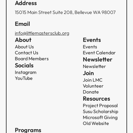
Address
15015 Main Street Suite 208, Bellevue WA 98007
Email
info@littlemastersclub.org
About
Events
About Us
Events
Contact Us
Event Calendar
Board Members
Newsletter
Socials
Newsletter
Instagram
Join
YouTube
Join LMC
Volunteer
Donate
Resources
Project Proposal
Susu Scholarship
Microsoft Giving
Old Website
Programs