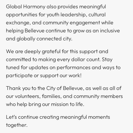
Global Harmony also provides meaningful
opportunities for youth leadership, cultural
exchange, and community engagement while
helping Bellevue continue to grow as an inclusive
and globally connected city.​​​​‌ ‍ ​‍​‍‌‍ ‌ ​‍‌‍‍‌‌‍‌ ‌‍‍‌‌‍ ‍​‍​‍​ ‍‍​‍​‍‌ ​ ‌‍​‌‌‍ ‍‌‍‍‌‌ ‌​‌ ‍‌​‍ ‍‌‍‍‌‌‍ ​‍​‍​‍ ​​‍​‍‌‍‍​‌ ​‍‌‍‌‌‌‍‌‍​‍​‍​ ‍‍​‍​‍‌‍‍​‌ ‌​‌ ‌​‌ ​​​ ‍‍​‍ ​‍ ‌‍ ​‌‍ ‌‍​ ‌‍​‌‌‍ ​‌‍‍​‌‍ ‌ ​ ‌ ‌​​ ‍‍​ ​ ​ ​ ​ ​ ​ ​ ​‍ ‌‍‍‌‌‍ ‍‌ ‌​‌‍‌‌‌‍ ‍‌ ‌​​‍ ‌‍‌‌‌‍‌​‌‍‍‌‌ ‌​​‍ ‌‍ ‌‌‍ ‌‍‌​‌‍‌‌​ ‌‌ ​​‌ ​‍‌‍‌‌‌ ​ ‌‍‌‌‌‍ ‍‌ ‌​‌‍​‌‌ ‌​‌‍‍‌‌‍ ‌‍ ‍​ ‍ ‌‍‍‌‌‍‌​​ ‌​ ​​​ ​​‌‍‌​‌‍‌‌‌‍‌​‌‍​‌‌‍‌‍‌‍​‌​‍ ‌​ ‌​‌‍​‍​ ‌‍​ ​ ​‍ ‌​ ‌​‌‍​ ​ ‌‌‌‍‌​​‍ ‌​ ‍​​ ‌‌​ ‌‍​ ​‌​‍ ‌‌‍​‍​ ‌ ‌‍‌​‌‍​ ‌‍‌‌​ ​ ​ ‌‌​ ‌ ​ ‌‌‌‍​‌‌‍​‍‌‍‌​​ ‍ ‌ ‌​‌ ‍‌‌ ​​‌‍‌‌​ ‌‌‍ ‍‌‍‌‌‌ ‌ ‌ ​ ‌‍ ​‌‍‌‌‌ ‌​‌ ‌​‌‍‌‌‌ ​‍​ ‍ ‌ ​​‌‍​‌‌ ‌​‌‍‍​​ ‌‌‍​‍‌‍ ‌‍‌​‌ ‍‌​‍‌‌​ ‌‌‌​​‍‌‌ ‌‍‍ ‌‍‌‌‌ ‍‌​‍‌‌​ ​ ‌​‌​​‍‌‌​ ​ ‌​‌​​‍‌‌​ ​‍​ ​‍​ ‌‌​ ​​​ ​​​ ‌ ​ ​‍​ ​‍​ ​​‌‍‌​​ ‌‌‌‍‌‌​ ​ ​ ​ ​‍‌‌​ ​‍​ ​‍​‍‌‌​ ‌‌‌​‌​​‍ ‍‌‍​ ‌‍‍​‌‍‍‌‌‍ ​‌‍‌​‌ ​‍‌‍‌‌‌‍ ‍​‍‌‌​ ‌‌‌​​‍‌‌ ‌‍‍ ‌‍‌‌‌ ‍‌​‍‌‌​ ​ ‌​‌​​‍‌‌​ ​ ‌​‌​​‍‌‌​ ​‍​ ​‍​ ‌ ‌‍‌‍‌‍​‍​ ‌‍‌‍‌‍​ ‍​​ ‍​​ ​​‌‍‌‌​ ‌‍‌‍‌​​ ​​​‍‌‌​ ​‍​ ​‍​‍‌‌​ ‌‌‌​‌​​‍ ‍‌ ‌​‌‍‌‌‌ ‍​‌ ‌​​ ‌‍​‍‌‍​‌‌ ​ ‌‍‌‌‌‌‌‌‌ ​‍‌‍ ​​ ‌‌‍‍​‌ ‌​‌ ‌​‌ ​​​‍‌‌​ ​ ‌​​‌​‍‌‌​ ​‍‌​‌‍​‍‌‌​ ​‍‌​‌‍‌‍ ​‌‍ ‌‍​ ‌‍​‌‌‍ ​‌‍‍​‌‍ ‌ ​ ‌ ‌​​‍‌‌​ ​ ‌​​‌​ ​ ​ ​ ​ ​ ​ ​ ​‍‌‍‌‍‍‌‌‍‌​​ ‌​ ​​​ ​​‌‍‌​‌‍‌‌‌‍‌​‌‍​‌‌‍‌‍‌‍​‌​‍ ‌​ ‌​‌‍​‍​ ‌‍​ ​ ​‍ ‌​ ‌​‌‍​ ​ ‌‌‌‍‌​​‍ ‌​ ‍​​ ‌‌​ ‌‍​ ​‌​‍ ‌‌‍​‍​ ‌ ‌‍‌​‌‍​ ‌‍‌‌​ ​ ​ ‌‌​ ‌ ​ ‌‌‌‍​‌‌‍​‍‌‍‌​​‍‌‍‌ ‌​‌ ‍‌‌ ​​‌‍‌‌​ ‌‌‍ ‍‌‍‌‌‌ ‌ ‌ ​ ‌‍ ​‌‍‌‌‌ ‌​‌ ‌​‌‍‌‌‌ ​‍​‍‌‍‌ ​​‌‍​‌‌ ‌​‌‍‍​​ ‌‌‍​‍‌‍ ‌‍‌​‌ ‍‌​‍‌‌​ ‌‌‌​​‍‌‌ ‌‍‍ ‌‍‌‌‌ ‍‌​‍‌‌​ ​ ‌​‌​​‍‌‌​ ​ ‌​‌​​‍‌‌​ ​‍​ ​‍​ ‌‌​ ​​​ ​​​ ‌ ​ ​‍​ ​‍​ ​​‌‍‌​​ ‌‌‌‍‌‌​ ​ ​ ​ ​‍‌‌​ ​‍​ ​‍​‍‌‌​ ‌‌‌​‌​​‍ ‍‌‍​ ‌‍‍​‌‍‍‌‌‍ ​‌‍‌​‌ ​‍‌‍‌‌‌‍ ‍​‍‌‌​ ‌‌‌​​‍‌‌ ‌‍‍ ‌‍‌‌‌ ‍‌​‍‌‌​ ​ ‌​‌​​‍‌‌​ ​ ‌​‌​​‍‌‌​ ​‍​ ​‍​ ‌ ‌‍‌‍‌‍​‍​ ‌‍‌‍‌‍​ ‍​​ ‍​​ ​​‌‍‌‌​ ‌‍‌‍‌​​ ​​​‍‌‌​ ​‍​ ​‍​‍‌‌​ ‌‌‌​‌​​‍ ‍‌ ‌​‌‍‌‌‌ ‍​‌ ‌​​‍​‍‌ ‌
We are deeply grateful for this support and
committed to making every dollar count. Stay
tuned for updates on performances and ways to
participate or support our work!​​​​‌ ‍ ​‍​‍‌‍ ‌ ​‍‌‍‍‌‌‍‌ ‌‍‍‌‌‍ ‍​‍​‍​ ‍‍​‍​‍‌ ​ ‌‍​‌‌‍ ‍‌‍‍‌‌ ‌​‌ ‍‌​‍ ‍‌‍‍‌‌‍ ​‍​‍​‍ ​​‍​‍‌‍‍​‌ ​‍‌‍‌‌‌‍‌‍​‍​‍​ ‍‍​‍​‍‌‍‍​‌ ‌​‌ ‌​‌ ​​​ ‍‍​‍ ​‍ ‌‍ ​‌‍ ‌‍​ ‌‍​‌‌‍ ​‌‍‍​‌‍ ‌ ​ ‌ ‌​​ ‍‍​ ​ ​ ​ ​ ​ ​ ​ ​‍ ‌‍‍‌‌‍ ‍‌ ‌​‌‍‌‌‌‍ ‍‌ ‌​​‍ ‌‍‌‌‌‍‌​‌‍‍‌‌ ‌​​‍ ‌‍ ‌‌‍ ‌‍‌​‌‍‌‌​ ‌‌ ​​‌ ​‍‌‍‌‌‌ ​ ‌‍‌‌‌‍ ‍‌ ‌​‌‍​‌‌ ‌​‌‍‍‌‌‍ ‌‍ ‍​ ‍ ‌‍‍‌‌‍‌​​ ‌​ ​​​ ​​‌‍‌​‌‍‌‌‌‍‌​‌‍​‌‌‍‌‍‌‍​‌​‍ ‌​ ‌​‌‍​‍​ ‌‍​ ​ ​‍ ‌​ ‌​‌‍​ ​ ‌‌‌‍‌​​‍ ‌​ ‍​​ ‌‌​ ‌‍​ ​‌​‍ ‌‌‍​‍​ ‌ ‌‍‌​‌‍​ ‌‍‌‌​ ​ ​ ‌‌​ ‌ ​ ‌‌‌‍​‌‌‍​‍‌‍‌​​ ‍ ‌ ‌​‌ ‍‌‌ ​​‌‍‌‌​ ‌‌‍ ‍‌‍‌‌‌ ‌ ‌ ​ ‌‍ ​‌‍‌‌‌ ‌​‌ ‌​‌‍‌‌‌ ​‍​ ‍ ‌ ​​‌‍​‌‌ ‌​‌‍‍​​ ‌‌‍​‍‌‍ ‌‍‌​‌ ‍‌​‍‌‌​ ‌‌‌​​‍‌‌ ‌‍‍ ‌‍‌‌‌ ‍‌​‍‌‌​ ​ ‌​‌​​‍‌‌​ ​ ‌​‌​​‍‌‌​ ​‍​ ​‍​ ‌ ​ ‌‍​ ​​​ ‌ ‌‍‌​‌‍​ ‌‍​ ‌‍​‌​ ‍​​ ‌‌​ ​‍​ ‌ ​‍‌‌​ ​‍​ ​‍​‍‌‌​ ‌‌‌​‌​​‍ ‍‌‍​ ‌‍‍​‌‍‍‌‌‍ ​‌‍‌​‌ ​‍‌‍‌‌‌‍ ‍​‍‌‌​ ‌‌‌​​‍‌‌ ‌‍‍ ‌‍‌‌‌ ‍‌​‍‌‌​ ​ ‌​‌​​‍‌‌​ ​ ‌​‌​​‍‌‌​ ​‍​ ​‍​ ​‌​ ‌‌​ ​ ​ ‍‌​ ​​​ ‍​‌‍​‌​ ‍‌‌‍​ ​ ​‌​ ​ ‌‍​‍​‍‌‌​ ​‍​ ​‍​‍‌‌​ ‌‌‌​‌​​‍ ‍‌ ‌​‌‍‌‌‌ ‍​‌ ‌​​ ‌‍​‍‌‍​‌‌ ​ ‌‍‌‌‌‌‌‌‌ ​‍‌‍ ​​ ‌‌‍‍​‌ ‌​‌ ‌​‌ ​​​‍‌‌​ ​ ‌​​‌​‍‌‌​ ​‍‌​‌‍​‍‌‌​ ​‍‌​‌‍‌‍ ​‌‍ ‌‍​ ‌‍​‌‌‍ ​‌‍‍​‌‍ ‌ ​ ‌ ‌​​‍‌‌​ ​ ‌​​‌​ ​ ​ ​ ​ ​ ​ ​ ​‍‌‍‌‍‍‌‌‍‌​​ ‌​ ​​​ ​​‌‍‌​‌‍‌‌‌‍‌​‌‍​‌‌‍‌‍‌‍​‌​‍ ‌​ ‌​‌‍​‍​ ‌‍​ ​ ​‍ ‌​ ‌​‌‍​ ​ ‌‌‌‍‌​​‍ ‌​ ‍​​ ‌‌​ ‌‍​ ​‌​‍ ‌‌‍​‍​ ‌ ‌‍‌​‌‍​ ‌‍‌‌​ ​ ​ ‌‌​ ‌ ​ ‌‌‌‍​‌‌‍​‍‌‍‌​​‍‌‍‌ ‌​‌ ‍‌‌ ​​‌‍‌‌​ ‌‌‍ ‍‌‍‌‌‌ ‌ ‌ ​ ‌‍ ​‌‍‌‌‌ ‌​‌ ‌​‌‍‌‌‌ ​‍​‍‌‍‌ ​​‌‍​‌‌ ‌​‌‍‍​​ ‌‌‍​‍‌‍ ‌‍‌​‌ ‍‌​‍‌‌​ ‌‌‌​​‍‌‌ ‌‍‍ ‌‍‌‌‌ ‍‌​‍‌‌​ ​ ‌​‌​​‍‌‌​ ​ ‌​‌​​‍‌‌​ ​‍​ ​‍​ ‌ ​ ‌‍​ ​​​ ‌ ‌‍‌​‌‍​ ‌‍​ ‌‍​‌​ ‍​​ ‌‌​ ​‍​ ‌ ​‍‌‌​ ​‍​ ​‍​‍‌‌​ ‌‌‌​‌​​‍ ‍‌‍​ ‌‍‍​‌‍‍‌‌‍ ​‌‍‌​‌ ​‍‌‍‌‌‌‍ ‍​‍‌‌​ ‌‌‌​​‍‌‌ ‌‍‍ ‌‍‌‌‌ ‍‌​‍‌‌​ ​ ‌​‌​​‍‌‌​ ​ ‌​‌​​‍‌‌​ ​‍​ ​‍​ ​‌​ ‌‌​ ​ ​ ‍‌​ ​​​ ‍​‌‍​‌​ ‍‌‌‍​ ​ ​‌​ ​ ‌‍​‍​‍‌‌​ ​‍​ ​‍​‍‌‌​ ‌‌‌​‌​​‍ ‍‌ ‌​‌‍‌‌‌ ‍​‌ ‌​​‍​‍‌ ‌
Thank you to the City of Bellevue, as well as all of
our volunteers, families, and community members
who help bring our mission to life.​​​​‌ ‍ ​‍​‍‌‍ ‌ ​‍‌‍‍‌‌‍‌ ‌‍‍‌‌‍ ‍​‍​‍​ ‍‍​‍​‍‌ ​ ‌‍​‌‌‍ ‍‌‍‍‌‌ ‌​‌ ‍‌​‍ ‍‌‍‍‌‌‍ ​‍​‍​‍ ​​‍​‍‌‍‍​‌ ​‍‌‍‌‌‌‍‌‍​‍​‍​ ‍‍​‍​‍‌‍‍​‌ ‌​‌ ‌​‌ ​​​ ‍‍​‍ ​‍ ‌‍ ​‌‍ ‌‍​ ‌‍​‌‌‍ ​‌‍‍​‌‍ ‌ ​ ‌ ‌​​ ‍‍​ ​ ​ ​ ​ ​ ​ ​ ​‍ ‌‍‍‌‌‍ ‍‌ ‌​‌‍‌‌‌‍ ‍‌ ‌​​‍ ‌‍‌‌‌‍‌​‌‍‍‌‌ ‌​​‍ ‌‍ ‌‌‍ ‌‍‌​‌‍‌‌​ ‌‌ ​​‌ ​‍‌‍‌‌‌ ​ ‌‍‌‌‌‍ ‍‌ ‌​‌‍​‌‌ ‌​‌‍‍‌‌‍ ‌‍ ‍​ ‍ ‌‍‍‌‌‍‌​​ ‌​ ​​​ ​​‌‍‌​‌‍‌‌‌‍‌​‌‍​‌‌‍‌‍‌‍​‌​‍ ‌​ ‌​‌‍​‍​ ‌‍​ ​ ​‍ ‌​ ‌​‌‍​ ​ ‌‌‌‍‌​​‍ ‌​ ‍​​ ‌‌​ ‌‍​ ​‌​‍ ‌‌‍​‍​ ‌ ‌‍‌​‌‍​ ‌‍‌‌​ ​ ​ ‌‌​ ‌ ​ ‌‌‌‍​‌‌‍​‍‌‍‌​​ ‍ ‌ ‌​‌ ‍‌‌ ​​‌‍‌‌​ ‌‌‍ ‍‌‍‌‌‌ ‌ ‌ ​ ‌‍ ​‌‍‌‌‌ ‌​‌ ‌​‌‍‌‌‌ ​‍​ ‍ ‌ ​​‌‍​‌‌ ‌​‌‍‍​​ ‌‌‍​‍‌‍ ‌‍‌​‌ ‍‌​‍‌‌​ ‌‌‌​​‍‌‌ ‌‍‍ ‌‍‌‌‌ ‍‌​‍‌‌​ ​ ‌​‌​​‍‌‌​ ​ ‌​‌​​‍‌‌​ ​‍​ ​‍‌‍‌​​ ‍‌‌‍‌​‌‍‌​​ ‌‍​ ‍‌​ ‌‌​ ‌​‌‍​ ‌‍‌​‌‍‌​​ ‌ ​‍‌‌​ ​‍​ ​‍​‍‌‌​ ‌‌‌​‌​​‍ ‍‌‍​ ‌‍‍​‌‍‍‌‌‍ ​‌‍‌​‌ ​‍‌‍‌‌‌‍ ‍​‍‌‌​ ‌‌‌​​‍‌‌ ‌‍‍ ‌‍‌‌‌ ‍‌​‍‌‌​ ​ ‌​‌​​‍‌‌​ ​ ‌​‌​​‍‌‌​ ​‍​ ​‍​ ‌​​ ‍‌‌‍​‍​ ​ ‌‍‌‍‌‍‌​‌‍‌‍​ ​ ‌‍‌​​ ​ ‌‍‌​‌‍‌​​‍‌‌​ ​‍​ ​‍​‍‌‌​ ‌‌‌​‌​​‍ ‍‌ ‌​‌‍‌‌‌ ‍​‌ ‌​​ ‌‍​‍‌‍​‌‌ ​ ‌‍‌‌‌‌‌‌‌ ​‍‌‍ ​​ ‌‌‍‍​‌ ‌​‌ ‌​‌ ​​​‍‌‌​ ​ ‌​​‌​‍‌‌​ ​‍‌​‌‍​‍‌‌​ ​‍‌​‌‍‌‍ ​‌‍ ‌‍​ ‌‍​‌‌‍ ​‌‍‍​‌‍ ‌ ​ ‌ ‌​​‍‌‌​ ​ ‌​​‌​ ​ ​ ​ ​ ​ ​ ​ ​‍‌‍‌‍‍‌‌‍‌​​ ‌​ ​​​ ​​‌‍‌​‌‍‌‌‌‍‌​‌‍​‌‌‍‌‍‌‍​‌​‍ ‌​ ‌​‌‍​‍​ ‌‍​ ​ ​‍ ‌​ ‌​‌‍​ ​ ‌‌‌‍‌​​‍ ‌​ ‍​​ ‌‌​ ‌‍​ ​‌​‍ ‌‌‍​‍​ ‌ ‌‍‌​‌‍​ ‌‍‌‌​ ​ ​ ‌‌​ ‌ ​ ‌‌‌‍​‌‌‍​‍‌‍‌​​‍‌‍‌ ‌​‌ ‍‌‌ ​​‌‍‌‌​ ‌‌‍ ‍‌‍‌‌‌ ‌ ‌ ​ ‌‍ ​‌‍‌‌‌ ‌​‌ ‌​‌‍‌‌‌ ​‍​‍‌‍‌ ​​‌‍​‌‌ ‌​‌‍‍​​ ‌‌‍​‍‌‍ ‌‍‌​‌ ‍‌​‍‌‌​ ‌‌‌​​‍‌‌ ‌‍‍ ‌‍‌‌‌ ‍‌​‍‌‌​ ​ ‌​‌​​‍‌‌​ ​ ‌​‌​​‍‌‌​ ​‍​ ​‍‌‍‌​​ ‍‌‌‍‌​‌‍‌​​ ‌‍​ ‍‌​ ‌‌​ ‌​‌‍​ ‌‍‌​‌‍‌​​ ‌ ​‍‌‌​ ​‍​ ​‍​‍‌‌​ ‌‌‌​‌​​‍ ‍‌‍​ ‌‍‍​‌‍‍‌‌‍ ​‌‍‌​‌ ​‍‌‍‌‌‌‍ ‍​‍‌‌​ ‌‌‌​​‍‌‌ ‌‍‍ ‌‍‌‌‌ ‍‌​‍‌‌​ ​ ‌​‌​​‍‌‌​ ​ ‌​‌​​‍‌‌​ ​‍​ ​‍​ ‌​​ ‍‌‌‍​‍​ ​ ‌‍‌‍‌‍‌​‌‍‌‍​ ​ ‌‍‌​​ ​ ‌‍‌​‌‍‌​​‍‌‌​ ​‍​ ​‍​‍‌‌​ ‌‌‌​‌​​‍ ‍‌ ‌​‌‍‌‌‌ ‍​‌ ‌​​‍​‍‌ ‌
Let’s continue creating meaningful moments
together.​​​​‌ ‍ ​‍​‍‌‍ ‌ ​‍‌‍‍‌‌‍‌ ‌‍‍‌‌‍ ‍​‍​‍​ ‍‍​‍​‍‌ ​ ‌‍​‌‌‍ ‍‌‍‍‌‌ ‌​‌ ‍‌​‍ ‍‌‍‍‌‌‍ ​‍​‍​‍ ​​‍​‍‌‍‍​‌ ​‍‌‍‌‌‌‍‌‍​‍​‍​ ‍‍​‍​‍‌‍‍​‌ ‌​‌ ‌​‌ ​​​ ‍‍​‍ ​‍ ‌‍ ​‌‍ ‌‍​ ‌‍​‌‌‍ ​‌‍‍​‌‍ ‌ ​ ‌ ‌​​ ‍‍​ ​ ​ ​ ​ ​ ​ ​ ​‍ ‌‍‍‌‌‍ ‍‌ ‌​‌‍‌‌‌‍ ‍‌ ‌​​‍ ‌‍‌‌‌‍‌​‌‍‍‌‌ ‌​​‍ ‌‍ ‌‌‍ ‌‍‌​‌‍‌‌​ ‌‌ ​​‌ ​‍‌‍‌‌‌ ​ ‌‍‌‌‌‍ ‍‌ ‌​‌‍​‌‌ ‌​‌‍‍‌‌‍ ‌‍ ‍​ ‍ ‌‍‍‌‌‍‌​​ ‌​ ​​​ ​​‌‍‌​‌‍‌‌‌‍‌​‌‍​‌‌‍‌‍‌‍​‌​‍ ‌​ ‌​‌‍​‍​ ‌‍​ ​ ​‍ ‌​ ‌​‌‍​ ​ ‌‌‌‍‌​​‍ ‌​ ‍​​ ‌‌​ ‌‍​ ​‌​‍ ‌‌‍​‍​ ‌ ‌‍‌​‌‍​ ‌‍‌‌​ ​ ​ ‌‌​ ‌ ​ ‌‌‌‍​‌‌‍​‍‌‍‌​​ ‍ ‌ ‌​‌ ‍‌‌ ​​‌‍‌‌​ ‌‌‍ ‍‌‍‌‌‌ ‌ ‌ ​ ‌‍ ​‌‍‌‌‌ ‌​‌ ‌​‌‍‌‌‌ ​‍​ ‍ ‌ ​​‌‍​‌‌ ‌​‌‍‍​​ ‌‌‍​‍‌‍ ‌‍‌​‌ ‍‌​‍‌‌​ ‌‌‌​​‍‌‌ ‌‍‍ ‌‍‌‌‌ ‍‌​‍‌‌​ ​ ‌​‌​​‍‌‌​ ​ ‌​‌​​‍‌‌​ ​‍​ ​‍​ ‌‌​ ‍​​ ‍‌‌‍​‍​ ‌​‌‍​‌‌‍​‍​ ​‍‌‍​‌‌‍​ ​ ‌​​ ​​​‍‌‌​ ​‍​ ​‍​‍‌‌​ ‌‌‌​‌​​‍ ‍‌‍​ ‌‍‍​‌‍‍‌‌‍ ​‌‍‌​‌ ​‍‌‍‌‌‌‍ ‍​‍‌‌​ ‌‌‌​​‍‌‌ ‌‍‍ ‌‍‌‌‌ ‍‌​‍‌‌​ ​ ‌​‌​​‍‌‌​ ​ ‌​‌​​‍‌‌​ ​‍​ ​‍​ ‌​​ ‌‍​ ‌‌​ ‍​​ ‌‌‌‍‌‍​ ​‌​ ‍‌​ ‍‌‌‍‌​‌‍‌​‌‍​‌​‍‌‌​ ​‍​ ​‍​‍‌‌​ ‌‌‌​‌​​‍ ‍‌ ‌​‌‍‌‌‌ ‍​‌ ‌​​ ‌‍​‍‌‍​‌‌ ​ ‌‍‌‌‌‌‌‌‌ ​‍‌‍ ​​ ‌‌‍‍​‌ ‌​‌ ‌​‌ ​​​‍‌‌​ ​ ‌​​‌​‍‌‌​ ​‍‌​‌‍​‍‌‌​ ​‍‌​‌‍‌‍ ​‌‍ ‌‍​ ‌‍​‌‌‍ ​‌‍‍​‌‍ ‌ ​ ‌ ‌​​‍‌‌​ ​ ‌​​‌​ ​ ​ ​ ​ ​ ​ ​ ​‍‌‍‌‍‍‌‌‍‌​​ ‌​ ​​​ ​​‌‍‌​‌‍‌‌‌‍‌​‌‍​‌‌‍‌‍‌‍​‌​‍ ‌​ ‌​‌‍​‍​ ‌‍​ ​ ​‍ ‌​ ‌​‌‍​ ​ ‌‌‌‍‌​​‍ ‌​ ‍​​ ‌‌​ ‌‍​ ​‌​‍ ‌‌‍​‍​ ‌ ‌‍‌​‌‍​ ‌‍‌‌​ ​ ​ ‌‌​ ‌ ​ ‌‌‌‍​‌‌‍​‍‌‍‌​​‍‌‍‌ ‌​‌ ‍‌‌ ​​‌‍‌‌​ ‌‌‍ ‍‌‍‌‌‌ ‌ ‌ ​ ‌‍ ​‌‍‌‌‌ ‌​‌ ‌​‌‍‌‌‌ ​‍​‍‌‍‌ ​​‌‍​‌‌ ‌​‌‍‍​​ ‌‌‍​‍‌‍ ‌‍‌​‌ ‍‌​‍‌‌​ ‌‌‌​​‍‌‌ ‌‍‍ ‌‍‌‌‌ ‍‌​‍‌‌​ ​ ‌​‌​​‍‌‌​ ​ ‌​‌​​‍‌‌​ ​‍​ ​‍​ ‌‌​ ‍​​ ‍‌‌‍​‍​ ‌​‌‍​‌‌‍​‍​ ​‍‌‍​‌‌‍​ ​ ‌​​ ​​​‍‌‌​ ​‍​ ​‍​‍‌‌​ ‌‌‌​‌​​‍ ‍‌‍​ ‌‍‍​‌‍‍‌‌‍ ​‌‍‌​‌ ​‍‌‍‌‌‌‍ ‍​‍‌‌​ ‌‌‌​​‍‌‌ ‌‍‍ ‌‍‌‌‌ ‍‌​‍‌‌​ ​ ‌​‌​​‍‌‌​ ​ ‌​‌​​‍‌‌​ ​‍​ ​‍​ ‌​​ ‌‍​ ‌‌​ ‍​​ ‌‌‌‍‌‍​ ​‌​ ‍‌​ ‍‌‌‍‌​‌‍‌​‌‍​‌​‍‌‌​ ​‍​ ​‍​‍‌‌​ ‌‌‌​‌​​‍ ‍‌ ‌​‌‍‌‌‌ ‍​‌ ‌​​‍​‍‌ ‌