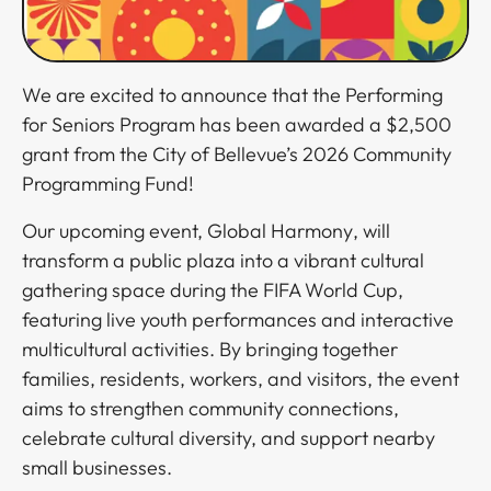
We are excited to announce that the Performing
for Seniors Program has been awarded a $2,500
grant from the City of Bellevue’s 2026 Community
Programming Fund!​​​​‌ ‍ ​‍​‍‌‍ ‌ ​‍‌‍‍‌‌‍‌ ‌‍‍‌‌‍ ‍​‍​‍​ ‍‍​‍​‍‌ ​ ‌‍​‌‌‍ ‍‌‍‍‌‌ ‌​‌ ‍‌​‍ ‍‌‍‍‌‌‍ ​‍​‍​‍ ​​‍​‍‌‍‍​‌ ​‍‌‍‌‌‌‍‌‍​‍​‍​ ‍‍​‍​‍‌‍‍​‌ ‌​‌ ‌​‌ ​​​ ‍‍​‍ ​‍ ‌‍ ​‌‍ ‌‍​ ‌‍​‌‌‍ ​‌‍‍​‌‍ ‌ ​ ‌ ‌​​ ‍‍​ ​ ​ ​ ​ ​ ​ ​ ​‍ ‌‍‍‌‌‍ ‍‌ ‌​‌‍‌‌‌‍ ‍‌ ‌​​‍ ‌‍‌‌‌‍‌​‌‍‍‌‌ ‌​​‍ ‌‍ ‌‌‍ ‌‍‌​‌‍‌‌​ ‌‌ ​​‌ ​‍‌‍‌‌‌ ​ ‌‍‌‌‌‍ ‍‌ ‌​‌‍​‌‌ ‌​‌‍‍‌‌‍ ‌‍ ‍​ ‍ ‌‍‍‌‌‍‌​​ ‌​ ​​​ ​​‌‍‌​‌‍‌‌‌‍‌​‌‍​‌‌‍‌‍‌‍​‌​‍ ‌​ ‌​‌‍​‍​ ‌‍​ ​ ​‍ ‌​ ‌​‌‍​ ​ ‌‌‌‍‌​​‍ ‌​ ‍​​ ‌‌​ ‌‍​ ​‌​‍ ‌‌‍​‍​ ‌ ‌‍‌​‌‍​ ‌‍‌‌​ ​ ​ ‌‌​ ‌ ​ ‌‌‌‍​‌‌‍​‍‌‍‌​​ ‍ ‌ ‌​‌ ‍‌‌ ​​‌‍‌‌​ ‌‌‍ ‍‌‍‌‌‌ ‌ ‌ ​ ‌‍ ​‌‍‌‌‌ ‌​‌ ‌​‌‍‌‌‌ ​‍​ ‍ ‌ ​​‌‍​‌‌ ‌​‌‍‍​​ ‌‌‍​‍‌‍ ‌‍‌​‌ ‍‌​‍‌‌​ ‌‌‌​​‍‌‌ ‌‍‍ ‌‍‌‌‌ ‍‌​‍‌‌​ ​ ‌​‌​​‍‌‌​ ​ ‌​‌​​‍‌‌​ ​‍​ ​‍​ ‍​‌‍​‍‌‍‌​​ ‍​‌‍​‍​ ‌ ​ ‌​​ ​ ‌‍​‍​ ‍​​ ‌‌‌‍​ ​‍‌‌​ ​‍​ ​‍​‍‌‌​ ‌‌‌​‌​​‍ ‍‌‍​ ‌‍‍​‌‍‍‌‌‍ ​‌‍‌​‌ ​‍‌‍‌‌‌‍ ‍​‍‌‌​ ‌‌‌​​‍‌‌ ‌‍‍ ‌‍‌‌‌ ‍‌​‍‌‌​ ​ ‌​‌​​‍‌‌​ ​ ‌​‌​​‍‌‌​ ​‍​ ​‍​ ‌​‌‍‌​​ ‌‌‌‍​‌‌‍‌‍‌‍‌‍‌‍​‌​ ‌ ‌‍‌​‌‍​‌‌‍​‍​ ‌ ​‍‌‌​ ​‍​ ​‍​‍‌‌​ ‌‌‌​‌​​‍ ‍‌ ‌​‌‍‌‌‌ ‍​‌ ‌​​ ‌‍​‍‌‍​‌‌ ​ ‌‍‌‌‌‌‌‌‌ ​‍‌‍ ​​ ‌‌‍‍​‌ ‌​‌ ‌​‌ ​​​‍‌‌​ ​ ‌​​‌​‍‌‌​ ​‍‌​‌‍​‍‌‌​ ​‍‌​‌‍‌‍ ​‌‍ ‌‍​ ‌‍​‌‌‍ ​‌‍‍​‌‍ ‌ ​ ‌ ‌​​‍‌‌​ ​ ‌​​‌​ ​ ​ ​ ​ ​ ​ ​ ​‍‌‍‌‍‍‌‌‍‌​​ ‌​ ​​​ ​​‌‍‌​‌‍‌‌‌‍‌​‌‍​‌‌‍‌‍‌‍​‌​‍ ‌​ ‌​‌‍​‍​ ‌‍​ ​ ​‍ ‌​ ‌​‌‍​ ​ ‌‌‌‍‌​​‍ ‌​ ‍​​ ‌‌​ ‌‍​ ​‌​‍ ‌‌‍​‍​ ‌ ‌‍‌​‌‍​ ‌‍‌‌​ ​ ​ ‌‌​ ‌ ​ ‌‌‌‍​‌‌‍​‍‌‍‌​​‍‌‍‌ ‌​‌ ‍‌‌ ​​‌‍‌‌​ ‌‌‍ ‍‌‍‌‌‌ ‌ ‌ ​ ‌‍ ​‌‍‌‌‌ ‌​‌ ‌​‌‍‌‌‌ ​‍​‍‌‍‌ ​​‌‍​‌‌ ‌​‌‍‍​​ ‌‌‍​‍‌‍ ‌‍‌​‌ ‍‌​‍‌‌​ ‌‌‌​​‍‌‌ ‌‍‍ ‌‍‌‌‌ ‍‌​‍‌‌​ ​ ‌​‌​​‍‌‌​ ​ ‌​‌​​‍‌‌​ ​‍​ ​‍​ ‍​‌‍​‍‌‍‌​​ ‍​‌‍​‍​ ‌ ​ ‌​​ ​ ‌‍​‍​ ‍​​ ‌‌‌‍​ ​‍‌‌​ ​‍​ ​‍​‍‌‌​ ‌‌‌​‌​​‍ ‍‌‍​ ‌‍‍​‌‍‍‌‌‍ ​‌‍‌​‌ ​‍‌‍‌‌‌‍ ‍​‍‌‌​ ‌‌‌​​‍‌‌ ‌‍‍ ‌‍‌‌‌ ‍‌​‍‌‌​ ​ ‌​‌​​‍‌‌​ ​ ‌​‌​​‍‌‌​ ​‍​ ​‍​ ‌​‌‍‌​​ ‌‌‌‍​‌‌‍‌‍‌‍‌‍‌‍​‌​ ‌ ‌‍‌​‌‍​‌‌‍​‍​ ‌ ​‍‌‌​ ​‍​ ​‍​‍‌‌​ ‌‌‌​‌​​‍ ‍‌ ‌​‌‍‌‌‌ ‍​‌ ‌​​‍​‍‌ ‌
Our upcoming event, ​​​​‌ ‍ ​‍​‍‌‍ ‌ ​‍‌‍‍‌‌‍‌ ‌‍‍‌‌‍ ‍​‍​‍​ ‍‍​‍​‍‌ ​ ‌‍​‌‌‍ ‍‌‍‍‌‌ ‌​‌ ‍‌​‍ ‍‌‍‍‌‌‍ ​‍​‍​‍ ​​‍​‍‌‍‍​‌ ​‍‌‍‌‌‌‍‌‍​‍​‍​ ‍‍​‍​‍‌‍‍​‌ ‌​‌ ‌​‌ ​​​ ‍‍​‍ ​‍ ‌‍ ​‌‍ ‌‍​ ‌‍​‌‌‍ ​‌‍‍​‌‍ ‌ ​ ‌ ‌​​ ‍‍​ ​ ​ ​ ​ ​ ​ ​ ​‍ ‌‍‍‌‌‍ ‍‌ ‌​‌‍‌‌‌‍ ‍‌ ‌​​‍ ‌‍‌‌‌‍‌​‌‍‍‌‌ ‌​​‍ ‌‍ ‌‌‍ ‌‍‌​‌‍‌‌​ ‌‌ ​​‌ ​‍‌‍‌‌‌ ​ ‌‍‌‌‌‍ ‍‌ ‌​‌‍​‌‌ ‌​‌‍‍‌‌‍ ‌‍ ‍​ ‍ ‌‍‍‌‌‍‌​​ ‌​ ​​​ ​​‌‍‌​‌‍‌‌‌‍‌​‌‍​‌‌‍‌‍‌‍​‌​‍ ‌​ ‌​‌‍​‍​ ‌‍​ ​ ​‍ ‌​ ‌​‌‍​ ​ ‌‌‌‍‌​​‍ ‌​ ‍​​ ‌‌​ ‌‍​ ​‌​‍ ‌‌‍​‍​ ‌ ‌‍‌​‌‍​ ‌‍‌‌​ ​ ​ ‌‌​ ‌ ​ ‌‌‌‍​‌‌‍​‍‌‍‌​​ ‍ ‌ ‌​‌ ‍‌‌ ​​‌‍‌‌​ ‌‌‍ ‍‌‍‌‌‌ ‌ ‌ ​ ‌‍ ​‌‍‌‌‌ ‌​‌ ‌​‌‍‌‌‌ ​‍​ ‍ ‌ ​​‌‍​‌‌ ‌​‌‍‍​​ ‌‌‍​‍‌‍ ‌‍‌​‌ ‍‌​‍‌‌​ ‌‌‌​​‍‌‌ ‌‍‍ ‌‍‌‌‌ ‍‌​‍‌‌​ ​ ‌​‌​​‍‌‌​ ​ ‌​‌​​‍‌‌​ ​‍​ ​‍​ ​ ‌‍​‌‌‍​ ​ ‌‌​ ‍​​ ‍​‌‍‌​​ ​ ​ ​​​ ‍​​ ‌‌‌‍​‌​‍‌‌​ ​‍​ ​‍​‍‌‌​ ‌‌‌​‌​​‍ ‍‌‍​ ‌‍‍​‌‍‍‌‌‍ ​‌‍‌​‌ ​‍‌‍‌‌‌‍ ‍​‍‌‌​ ‌‌‌​​‍‌‌ ‌‍‍ ‌‍‌‌‌ ‍‌​‍‌‌​ ​ ‌​‌​​‍‌‌​ ​ ‌​‌​​‍‌‌​ ​‍​ ​‍​ ‌​​ ‌‌‌‍​‌​ ‍​‌‍​‍‌‍‌‍​ ‌‌‌‍​‌‌‍​ ‌‍‌​‌‍​‍​ ​‍​‍‌‌​ ​‍​ ​‍​‍‌‌​ ‌‌‌​‌​​‍ ‍‌ ‌​‌‍‌‌‌ ‍​‌ ‌​​ ‌‍​‍‌‍​‌‌ ​ ‌‍‌‌‌‌‌‌‌ ​‍‌‍ ​​ ‌‌‍‍​‌ ‌​‌ ‌​‌ ​​​‍‌‌​ ​ ‌​​‌​‍‌‌​ ​‍‌​‌‍​‍‌‌​ ​‍‌​‌‍‌‍ ​‌‍ ‌‍​ ‌‍​‌‌‍ ​‌‍‍​‌‍ ‌ ​ ‌ ‌​​‍‌‌​ ​ ‌​​‌​ ​ ​ ​ ​ ​ ​ ​ ​‍‌‍‌‍‍‌‌‍‌​​ ‌​ ​​​ ​​‌‍‌​‌‍‌‌‌‍‌​‌‍​‌‌‍‌‍‌‍​‌​‍ ‌​ ‌​‌‍​‍​ ‌‍​ ​ ​‍ ‌​ ‌​‌‍​ ​ ‌‌‌‍‌​​‍ ‌​ ‍​​ ‌‌​ ‌‍​ ​‌​‍ ‌‌‍​‍​ ‌ ‌‍‌​‌‍​ ‌‍‌‌​ ​ ​ ‌‌​ ‌ ​ ‌‌‌‍​‌‌‍​‍‌‍‌​​‍‌‍‌ ‌​‌ ‍‌‌ ​​‌‍‌‌​ ‌‌‍ ‍‌‍‌‌‌ ‌ ‌ ​ ‌‍ ​‌‍‌‌‌ ‌​‌ ‌​‌‍‌‌‌ ​‍​‍‌‍‌ ​​‌‍​‌‌ ‌​‌‍‍​​ ‌‌‍​‍‌‍ ‌‍‌​‌ ‍‌​‍‌‌​ ‌‌‌​​‍‌‌ ‌‍‍ ‌‍‌‌‌ ‍‌​‍‌‌​ ​ ‌​‌​​‍‌‌​ ​ ‌​‌​​‍‌‌​ ​‍​ ​‍​ ​ ‌‍​‌‌‍​ ​ ‌‌​ ‍​​ ‍​‌‍‌​​ ​ ​ ​​​ ‍​​ ‌‌‌‍​‌​‍‌‌​ ​‍​ ​‍​‍‌‌​ ‌‌‌​‌​​‍ ‍‌‍​ ‌‍‍​‌‍‍‌‌‍ ​‌‍‌​‌ ​‍‌‍‌‌‌‍ ‍​‍‌‌​ ‌‌‌​​‍‌‌ ‌‍‍ ‌‍‌‌‌ ‍‌​‍‌‌​ ​ ‌​‌​​‍‌‌​ ​ ‌​‌​​‍‌‌​ ​‍​ ​‍​ ‌​​ ‌‌‌‍​‌​ ‍​‌‍​‍‌‍‌‍​ ‌‌‌‍​‌‌‍​ ‌‍‌​‌‍​‍​ ​‍​‍‌‌​ ​‍​ ​‍​‍‌‌​ ‌‌‌​‌​​‍ ‍‌ ‌​‌‍‌‌‌ ‍​‌ ‌​​‍​‍‌ ‌
Global Harmony​​​​‌ ‍ ​‍​‍‌‍ ‌ ​‍‌‍‍‌‌‍‌ ‌‍‍‌‌‍ ‍​‍​‍​ ‍‍​‍​‍‌ ​ ‌‍​‌‌‍ ‍‌‍‍‌‌ ‌​‌ ‍‌​‍ ‍‌‍‍‌‌‍ ​‍​‍​‍ ​​‍​‍‌‍‍​‌ ​‍‌‍‌‌‌‍‌‍​‍​‍​ ‍‍​‍​‍‌‍‍​‌ ‌​‌ ‌​‌ ​​​ ‍‍​‍ ​‍ ‌‍ ​‌‍ ‌‍​ ‌‍​‌‌‍ ​‌‍‍​‌‍ ‌ ​ ‌ ‌​​ ‍‍​ ​ ​ ​ ​ ​ ​ ​ ​‍ ‌‍‍‌‌‍ ‍‌ ‌​‌‍‌‌‌‍ ‍‌ ‌​​‍ ‌‍‌‌‌‍‌​‌‍‍‌‌ ‌​​‍ ‌‍ ‌‌‍ ‌‍‌​‌‍‌‌​ ‌‌ ​​‌ ​‍‌‍‌‌‌ ​ ‌‍‌‌‌‍ ‍‌ ‌​‌‍​‌‌ ‌​‌‍‍‌‌‍ ‌‍ ‍​ ‍ ‌‍‍‌‌‍‌​​ ‌​ ​​​ ​​‌‍‌​‌‍‌‌‌‍‌​‌‍​‌‌‍‌‍‌‍​‌​‍ ‌​ ‌​‌‍​‍​ ‌‍​ ​ ​‍ ‌​ ‌​‌‍​ ​ ‌‌‌‍‌​​‍ ‌​ ‍​​ ‌‌​ ‌‍​ ​‌​‍ ‌‌‍​‍​ ‌ ‌‍‌​‌‍​ ‌‍‌‌​ ​ ​ ‌‌​ ‌ ​ ‌‌‌‍​‌‌‍​‍‌‍‌​​ ‍ ‌ ‌​‌ ‍‌‌ ​​‌‍‌‌​ ‌‌‍ ‍‌‍‌‌‌ ‌ ‌ ​ ‌‍ ​‌‍‌‌‌ ‌​‌ ‌​‌‍‌‌‌ ​‍​ ‍ ‌ ​​‌‍​‌‌ ‌​‌‍‍​​ ‌‌‍​‍‌‍ ‌‍‌​‌ ‍‌​‍‌‌​ ‌‌‌​​‍‌‌ ‌‍‍ ‌‍‌‌‌ ‍‌​‍‌‌​ ​ ‌​‌​​‍‌‌​ ​ ‌​‌​​‍‌‌​ ​‍​ ​‍​ ​ ‌‍​‌‌‍​ ​ ‌‌​ ‍​​ ‍​‌‍‌​​ ​ ​ ​​​ ‍​​ ‌‌‌‍​‌​‍‌‌​ ​‍​ ​‍​‍‌‌​ ‌‌‌​‌​​‍ ‍‌‍​ ‌‍‍​‌‍‍‌‌‍ ​‌‍‌​‌ ​‍‌‍‌‌‌‍ ‍​‍‌‌​ ‌‌‌​​‍‌‌ ‌‍‍ ‌‍‌‌‌ ‍‌​‍‌‌​ ​ ‌​‌​​‍‌‌​ ​ ‌​‌​​‍‌‌​ ​‍​ ​‍​ ​​‌‍​‌‌‍​‌‌‍‌​​ ‍‌​ ​‌​ ​‍​ ​‌​ ‌ ​ ‌ ​ ‌ ​ ‌​​‍‌‌​ ​‍​ ​‍​‍‌‌​ ‌‌‌​‌​​‍ ‍‌ ‌​‌‍‌‌‌ ‍​‌ ‌​​ ‌‍​‍‌‍​‌‌ ​ ‌‍‌‌‌‌‌‌‌ ​‍‌‍ ​​ ‌‌‍‍​‌ ‌​‌ ‌​‌ ​​​‍‌‌​ ​ ‌​​‌​‍‌‌​ ​‍‌​‌‍​‍‌‌​ ​‍‌​‌‍‌‍ ​‌‍ ‌‍​ ‌‍​‌‌‍ ​‌‍‍​‌‍ ‌ ​ ‌ ‌​​‍‌‌​ ​ ‌​​‌​ ​ ​ ​ ​ ​ ​ ​ ​‍‌‍‌‍‍‌‌‍‌​​ ‌​ ​​​ ​​‌‍‌​‌‍‌‌‌‍‌​‌‍​‌‌‍‌‍‌‍​‌​‍ ‌​ ‌​‌‍​‍​ ‌‍​ ​ ​‍ ‌​ ‌​‌‍​ ​ ‌‌‌‍‌​​‍ ‌​ ‍​​ ‌‌​ ‌‍​ ​‌​‍ ‌‌‍​‍​ ‌ ‌‍‌​‌‍​ ‌‍‌‌​ ​ ​ ‌‌​ ‌ ​ ‌‌‌‍​‌‌‍​‍‌‍‌​​‍‌‍‌ ‌​‌ ‍‌‌ ​​‌‍‌‌​ ‌‌‍ ‍‌‍‌‌‌ ‌ ‌ ​ ‌‍ ​‌‍‌‌‌ ‌​‌ ‌​‌‍‌‌‌ ​‍​‍‌‍‌ ​​‌‍​‌‌ ‌​‌‍‍​​ ‌‌‍​‍‌‍ ‌‍‌​‌ ‍‌​‍‌‌​ ‌‌‌​​‍‌‌ ‌‍‍ ‌‍‌‌‌ ‍‌​‍‌‌​ ​ ‌​‌​​‍‌‌​ ​ ‌​‌​​‍‌‌​ ​‍​ ​‍​ ​ ‌‍​‌‌‍​ ​ ‌‌​ ‍​​ ‍​‌‍‌​​ ​ ​ ​​​ ‍​​ ‌‌‌‍​‌​‍‌‌​ ​‍​ ​‍​‍‌‌​ ‌‌‌​‌​​‍ ‍‌‍​ ‌‍‍​‌‍‍‌‌‍ ​‌‍‌​‌ ​‍‌‍‌‌‌‍ ‍​‍‌‌​ ‌‌‌​​‍‌‌ ‌‍‍ ‌‍‌‌‌ ‍‌​‍‌‌​ ​ ‌​‌​​‍‌‌​ ​ ‌​‌​​‍‌‌​ ​‍​ ​‍​ ​​‌‍​‌‌‍​‌‌‍‌​​ ‍‌​ ​‌​ ​‍​ ​‌​ ‌ ​ ‌ ​ ‌ ​ ‌​​‍‌‌​ ​‍​ ​‍​‍‌‌​ ‌‌‌​‌​​‍ ‍‌ ‌​‌‍‌‌‌ ‍​‌ ‌​​‍​‍‌ ‌
, will
transform a public plaza into a vibrant cultural
gathering space during the FIFA World Cup,
featuring live youth performances and interactive
multicultural activities. By bringing together
families, residents, workers, and visitors, the event
aims to strengthen community connections,
celebrate cultural diversity, and support nearby
small businesses.​​​​‌ ‍ ​‍​‍‌‍ ‌ ​‍‌‍‍‌‌‍‌ ‌‍‍‌‌‍ ‍​‍​‍​ ‍‍​‍​‍‌ ​ ‌‍​‌‌‍ ‍‌‍‍‌‌ ‌​‌ ‍‌​‍ ‍‌‍‍‌‌‍ ​‍​‍​‍ ​​‍​‍‌‍‍​‌ ​‍‌‍‌‌‌‍‌‍​‍​‍​ ‍‍​‍​‍‌‍‍​‌ ‌​‌ ‌​‌ ​​​ ‍‍​‍ ​‍ ‌‍ ​‌‍ ‌‍​ ‌‍​‌‌‍ ​‌‍‍​‌‍ ‌ ​ ‌ ‌​​ ‍‍​ ​ ​ ​ ​ ​ ​ ​ ​‍ ‌‍‍‌‌‍ ‍‌ ‌​‌‍‌‌‌‍ ‍‌ ‌​​‍ ‌‍‌‌‌‍‌​‌‍‍‌‌ ‌​​‍ ‌‍ ‌‌‍ ‌‍‌​‌‍‌‌​ ‌‌ ​​‌ ​‍‌‍‌‌‌ ​ ‌‍‌‌‌‍ ‍‌ ‌​‌‍​‌‌ ‌​‌‍‍‌‌‍ ‌‍ ‍​ ‍ ‌‍‍‌‌‍‌​​ ‌​ ​​​ ​​‌‍‌​‌‍‌‌‌‍‌​‌‍​‌‌‍‌‍‌‍​‌​‍ ‌​ ‌​‌‍​‍​ ‌‍​ ​ ​‍ ‌​ ‌​‌‍​ ​ ‌‌‌‍‌​​‍ ‌​ ‍​​ ‌‌​ ‌‍​ ​‌​‍ ‌‌‍​‍​ ‌ ‌‍‌​‌‍​ ‌‍‌‌​ ​ ​ ‌‌​ ‌ ​ ‌‌‌‍​‌‌‍​‍‌‍‌​​ ‍ ‌ ‌​‌ ‍‌‌ ​​‌‍‌‌​ ‌‌‍ ‍‌‍‌‌‌ ‌ ‌ ​ ‌‍ ​‌‍‌‌‌ ‌​‌ ‌​‌‍‌‌‌ ​‍​ ‍ ‌ ​​‌‍​‌‌ ‌​‌‍‍​​ ‌‌‍​‍‌‍ ‌‍‌​‌ ‍‌​‍‌‌​ ‌‌‌​​‍‌‌ ‌‍‍ ‌‍‌‌‌ ‍‌​‍‌‌​ ​ ‌​‌​​‍‌‌​ ​ ‌​‌​​‍‌‌​ ​‍​ ​‍​ ​ ‌‍​‌‌‍​ ​ ‌‌​ ‍​​ ‍​‌‍‌​​ ​ ​ ​​​ ‍​​ ‌‌‌‍​‌​‍‌‌​ ​‍​ ​‍​‍‌‌​ ‌‌‌​‌​​‍ ‍‌‍​ ‌‍‍​‌‍‍‌‌‍ ​‌‍‌​‌ ​‍‌‍‌‌‌‍ ‍​‍‌‌​ ‌‌‌​​‍‌‌ ‌‍‍ ‌‍‌‌‌ ‍‌​‍‌‌​ ​ ‌​‌​​‍‌‌​ ​ ‌​‌​​‍‌‌​ ​‍​ ​‍‌‍‌​​ ​‍‌‍‌​‌‍​‌​ ‍‌​ ‌​‌‍‌​​ ‌ ​ ‌‍‌‍​ ​ ​‌​ ‌‌​‍‌‌​ ​‍​ ​‍​‍‌‌​ ‌‌‌​‌​​‍ ‍‌ ‌​‌‍‌‌‌ ‍​‌ ‌​​ ‌‍​‍‌‍​‌‌ ​ ‌‍‌‌‌‌‌‌‌ ​‍‌‍ ​​ ‌‌‍‍​‌ ‌​‌ ‌​‌ ​​​‍‌‌​ ​ ‌​​‌​‍‌‌​ ​‍‌​‌‍​‍‌‌​ ​‍‌​‌‍‌‍ ​‌‍ ‌‍​ ‌‍​‌‌‍ ​‌‍‍​‌‍ ‌ ​ ‌ ‌​​‍‌‌​ ​ ‌​​‌​ ​ ​ ​ ​ ​ ​ ​ ​‍‌‍‌‍‍‌‌‍‌​​ ‌​ ​​​ ​​‌‍‌​‌‍‌‌‌‍‌​‌‍​‌‌‍‌‍‌‍​‌​‍ ‌​ ‌​‌‍​‍​ ‌‍​ ​ ​‍ ‌​ ‌​‌‍​ ​ ‌‌‌‍‌​​‍ ‌​ ‍​​ ‌‌​ ‌‍​ ​‌​‍ ‌‌‍​‍​ ‌ ‌‍‌​‌‍​ ‌‍‌‌​ ​ ​ ‌‌​ ‌ ​ ‌‌‌‍​‌‌‍​‍‌‍‌​​‍‌‍‌ ‌​‌ ‍‌‌ ​​‌‍‌‌​ ‌‌‍ ‍‌‍‌‌‌ ‌ ‌ ​ ‌‍ ​‌‍‌‌‌ ‌​‌ ‌​‌‍‌‌‌ ​‍​‍‌‍‌ ​​‌‍​‌‌ ‌​‌‍‍​​ ‌‌‍​‍‌‍ ‌‍‌​‌ ‍‌​‍‌‌​ ‌‌‌​​‍‌‌ ‌‍‍ ‌‍‌‌‌ ‍‌​‍‌‌​ ​ ‌​‌​​‍‌‌​ ​ ‌​‌​​‍‌‌​ ​‍​ ​‍​ ​ ‌‍​‌‌‍​ ​ ‌‌​ ‍​​ ‍​‌‍‌​​ ​ ​ ​​​ ‍​​ ‌‌‌‍​‌​‍‌‌​ ​‍​ ​‍​‍‌‌​ ‌‌‌​‌​​‍ ‍‌‍​ ‌‍‍​‌‍‍‌‌‍ ​‌‍‌​‌ ​‍‌‍‌‌‌‍ ‍​‍‌‌​ ‌‌‌​​‍‌‌ ‌‍‍ ‌‍‌‌‌ ‍‌​‍‌‌​ ​ ‌​‌​​‍‌‌​ ​ ‌​‌​​‍‌‌​ ​‍​ ​‍‌‍‌​​ ​‍‌‍‌​‌‍​‌​ ‍‌​ ‌​‌‍‌​​ ‌ ​ ‌‍‌‍​ ​ ​‌​ ‌‌​‍‌‌​ ​‍​ ​‍​‍‌‌​ ‌‌‌​‌​​‍ ‍‌ ‌​‌‍‌‌‌ ‍​‌ ‌​​‍​‍‌ ‌