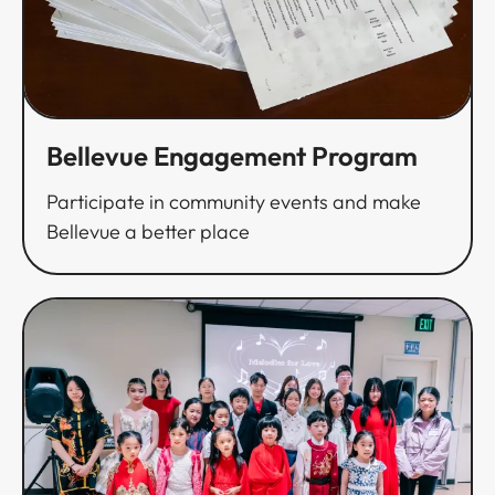
Bellevue Engagement Program​​​​‌ ‍ ​‍​‍‌‍ ‌ ​‍‌‍‍‌‌‍‌ ‌‍‍‌‌‍ ‍​‍​‍​ ‍‍​‍​‍‌ ​ ‌‍​‌‌‍ ‍‌‍‍‌‌ ‌​‌ ‍‌​‍ ‍‌‍‍‌‌‍ ​‍​‍​‍ ​​‍​‍‌‍‍​‌ ​‍‌‍‌‌‌‍‌‍​‍​‍​ ‍‍​‍​‍‌‍‍​‌ ‌​‌ ‌​‌ ​​​ ‍‍​‍ ​‍ ‌‍ ​‌‍ ‌‍​ ‌‍​‌‌‍ ​‌‍‍​‌‍ ‌ ​ ‌ ‌​​ ‍‍​ ​ ​ ​ ​ ​ ​ ​ ​‍ ‌‍‍‌‌‍ ‍‌ ‌​‌‍‌‌‌‍ ‍‌ ‌​​‍ ‌‍‌‌‌‍‌​‌‍‍‌‌ ‌​​‍ ‌‍ ‌‌‍ ‌‍‌​‌‍‌‌​ ‌‌ ​​‌ ​‍‌‍‌‌‌ ​ ‌‍‌‌‌‍ ‍‌ ‌​‌‍​‌‌ ‌​‌‍‍‌‌‍ ‌‍ ‍​ ‍ ‌‍‍‌‌‍‌​​ ‌​ ‌ ​ ​‌​ ‌​‌‍‌​‌‍​ ​ ‍‌​ ​‍​ ​‍​‍ ‌​ ‌​‌‍​‍‌‍​‍​ ​‌​‍ ‌​ ‌​​ ​‍‌‍​ ​ ‍​​‍ ‌‌‍​‌​ ​‍​ ‌​​ ‍​​‍ ‌​ ​‌​ ‌​‌‍​‌‌‍​ ​ ‌ ‌‍‌‌‌‍​‌​ ​​​ ‌‌​ ‌ ​ ​‍‌‍‌‍​ ‍ ‌ ‌​‌ ‍‌‌ ​​‌‍‌‌​ ‌‌ ​​‌ ​‍‌‍ ‌‍‌ ‌ ​‍‌‍​‌‌‍ ‌​ ‍ ‌ ​​‌‍​‌‌ ‌​‌‍‍​​ ‌‌ ‌​‌‍‍‌‌ ‌​‌‍ ​‌‍‌‌​ ‌‍​‍‌‍​‌‌ ​ ‌‍‌‌‌‌‌‌‌ ​‍‌‍ ​​ ‌‌‍‍​‌ ‌​‌ ‌​‌ ​​​‍‌‌​ ​ ‌​​‌​‍‌‌​ ​‍‌​‌‍​‍‌‌​ ​‍‌​‌‍‌‍ ​‌‍ ‌‍​ ‌‍​‌‌‍ ​‌‍‍​‌‍ ‌ ​ ‌ ‌​​‍‌‌​ ​ ‌​​‌​ ​ ​ ​ ​ ​ ​ ​ ​‍‌‍‌‍‍‌‌‍‌​​ ‌​ ‌ ​ ​‌​ ‌​‌‍‌​‌‍​ ​ ‍‌​ ​‍​ ​‍​‍ ‌​ ‌​‌‍​‍‌‍​‍​ ​‌​‍ ‌​ ‌​​ ​‍‌‍​ ​ ‍​​‍ ‌‌‍​‌​ ​‍​ ‌​​ ‍​​‍ ‌​ ​‌​ ‌​‌‍​‌‌‍​ ​ ‌ ‌‍‌‌‌‍​‌​ ​​​ ‌‌​ ‌ ​ ​‍‌‍‌‍​‍‌‍‌ ‌​‌ ‍‌‌ ​​‌‍‌‌​ ‌‌ ​​‌ ​‍‌‍ ‌‍‌ ‌ ​‍‌‍​‌‌‍ ‌​‍‌‍‌ ​​‌‍​‌‌ ‌​‌‍‍​​ ‌‌ ‌​‌‍‍‌‌ ‌​‌‍ ​‌‍‌‌​‍​‍‌ ‌
Participate in community events and make
Bellevue a better place​​​​‌ ‍ ​‍​‍‌‍ ‌ ​‍‌‍‍‌‌‍‌ ‌‍‍‌‌‍ ‍​‍​‍​ ‍‍​‍​‍‌ ​ ‌‍​‌‌‍ ‍‌‍‍‌‌ ‌​‌ ‍‌​‍ ‍‌‍‍‌‌‍ ​‍​‍​‍ ​​‍​‍‌‍‍​‌ ​‍‌‍‌‌‌‍‌‍​‍​‍​ ‍‍​‍​‍‌‍‍​‌ ‌​‌ ‌​‌ ​​​ ‍‍​‍ ​‍ ‌‍ ​‌‍ ‌‍​ ‌‍​‌‌‍ ​‌‍‍​‌‍ ‌ ​ ‌ ‌​​ ‍‍​ ​ ​ ​ ​ ​ ​ ​ ​‍ ‌‍‍‌‌‍ ‍‌ ‌​‌‍‌‌‌‍ ‍‌ ‌​​‍ ‌‍‌‌‌‍‌​‌‍‍‌‌ ‌​​‍ ‌‍ ‌‌‍ ‌‍‌​‌‍‌‌​ ‌‌ ​​‌ ​‍‌‍‌‌‌ ​ ‌‍‌‌‌‍ ‍‌ ‌​‌‍​‌‌ ‌​‌‍‍‌‌‍ ‌‍ ‍​ ‍ ‌‍‍‌‌‍‌​​ ‌​ ‌ ​ ​‌​ ‌​‌‍‌​‌‍​ ​ ‍‌​ ​‍​ ​‍​‍ ‌​ ‌​‌‍​‍‌‍​‍​ ​‌​‍ ‌​ ‌​​ ​‍‌‍​ ​ ‍​​‍ ‌‌‍​‌​ ​‍​ ‌​​ ‍​​‍ ‌​ ​‌​ ‌​‌‍​‌‌‍​ ​ ‌ ‌‍‌‌‌‍​‌​ ​​​ ‌‌​ ‌ ​ ​‍‌‍‌‍​ ‍ ‌ ‌​‌ ‍‌‌ ​​‌‍‌‌​ ‌‌ ​​‌ ​‍‌‍ ‌‍‌ ‌ ​‍‌‍​‌‌‍ ‌​ ‍ ‌ ​​‌‍​‌‌ ‌​‌‍‍​​ ‌‌‍‌​‌‍‌‌‌ ​ ‌‍​ ‌ ​‍‌‍‍‌‌ ​​‌ ‌​‌‍‍‌‌‍ ‌‍ ‍​ ‌‍​‍‌‍​‌‌ ​ ‌‍‌‌‌‌‌‌‌ ​‍‌‍ ​​ ‌‌‍‍​‌ ‌​‌ ‌​‌ ​​​‍‌‌​ ​ ‌​​‌​‍‌‌​ ​‍‌​‌‍​‍‌‌​ ​‍‌​‌‍‌‍ ​‌‍ ‌‍​ ‌‍​‌‌‍ ​‌‍‍​‌‍ ‌ ​ ‌ ‌​​‍‌‌​ ​ ‌​​‌​ ​ ​ ​ ​ ​ ​ ​ ​‍‌‍‌‍‍‌‌‍‌​​ ‌​ ‌ ​ ​‌​ ‌​‌‍‌​‌‍​ ​ ‍‌​ ​‍​ ​‍​‍ ‌​ ‌​‌‍​‍‌‍​‍​ ​‌​‍ ‌​ ‌​​ ​‍‌‍​ ​ ‍​​‍ ‌‌‍​‌​ ​‍​ ‌​​ ‍​​‍ ‌​ ​‌​ ‌​‌‍​‌‌‍​ ​ ‌ ‌‍‌‌‌‍​‌​ ​​​ ‌‌​ ‌ ​ ​‍‌‍‌‍​‍‌‍‌ ‌​‌ ‍‌‌ ​​‌‍‌‌​ ‌‌ ​​‌ ​‍‌‍ ‌‍‌ ‌ ​‍‌‍​‌‌‍ ‌​‍‌‍‌ ​​‌‍​‌‌ ‌​‌‍‍​​ ‌‌‍‌​‌‍‌‌‌ ​ ‌‍​ ‌ ​‍‌‍‍‌‌ ​​‌ ‌​‌‍‍‌‌‍ ‌‍ ‍​‍​‍‌ ‌