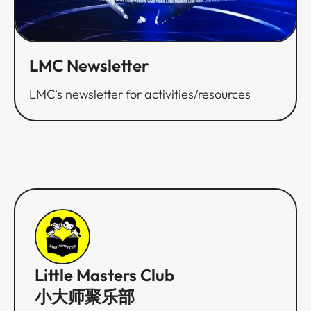
LMC Newsletter​​​​‌ ‍ ​‍​‍‌‍ ‌ ​‍‌‍‍‌‌‍‌ ‌‍‍‌‌‍ ‍​‍​‍​ ‍‍​‍​‍‌ ​ ‌‍​‌‌‍ ‍‌‍‍‌‌ ‌​‌ ‍‌​‍ ‍‌‍‍‌‌‍ ​‍​‍​‍ ​​‍​‍‌‍‍​‌ ​‍‌‍‌‌‌‍‌‍​‍​‍​ ‍‍​‍​‍‌‍‍​‌ ‌​‌ ‌​‌ ​​​ ‍‍​‍ ​‍ ‌‍ ​‌‍ ‌‍​ ‌‍​‌‌‍ ​‌‍‍​‌‍ ‌ ​ ‌ ‌​​ ‍‍​ ​ ​ ​ ​ ​ ​ ​ ​‍ ‌‍‍‌‌‍ ‍‌ ‌​‌‍‌‌‌‍ ‍‌ ‌​​‍ ‌‍‌‌‌‍‌​‌‍‍‌‌ ‌​​‍ ‌‍ ‌‌‍ ‌‍‌​‌‍‌‌​ ‌‌ ​​‌ ​‍‌‍‌‌‌ ​ ‌‍‌‌‌‍ ‍‌ ‌​‌‍​‌‌ ‌​‌‍‍‌‌‍ ‌‍ ‍​ ‍ ‌‍‍‌‌‍‌​​ ‌‌‍​‍​ ‍​​ ‌​​ ‌‍‌‍‌‍‌‍​‍​ ‍‌​ ​​​‍ ‌‌‍‌​​ ​‍​ ‌‌​ ​​​‍ ‌​ ‌​​ ‌​‌‍​‍​ ‍‌​‍ ‌‌‍​‍​ ‌‌​ ‌ ​ ​ ​‍ ‌‌‍​‍‌‍‌​​ ‌​​ ‌‌​ ‌ ​ ‍​‌‍​‍‌‍‌‍​ ‌‌‌‍‌​​ ‌​​ ‌‍​ ‍ ‌ ‌​‌ ‍‌‌ ​​‌‍‌‌​ ‌‌ ​​‌ ​‍‌‍ ‌‍‌ ‌ ​‍‌‍​‌‌‍ ‌​ ‍ ‌ ​​‌‍​‌‌ ‌​‌‍‍​​ ‌‌ ‌​‌‍‍‌‌ ‌​‌‍ ​‌‍‌‌​ ‌‍​‍‌‍​‌‌ ​ ‌‍‌‌‌‌‌‌‌ ​‍‌‍ ​​ ‌‌‍‍​‌ ‌​‌ ‌​‌ ​​​‍‌‌​ ​ ‌​​‌​‍‌‌​ ​‍‌​‌‍​‍‌‌​ ​‍‌​‌‍‌‍ ​‌‍ ‌‍​ ‌‍​‌‌‍ ​‌‍‍​‌‍ ‌ ​ ‌ ‌​​‍‌‌​ ​ ‌​​‌​ ​ ​ ​ ​ ​ ​ ​ ​‍‌‍‌‍‍‌‌‍‌​​ ‌‌‍​‍​ ‍​​ ‌​​ ‌‍‌‍‌‍‌‍​‍​ ‍‌​ ​​​‍ ‌‌‍‌​​ ​‍​ ‌‌​ ​​​‍ ‌​ ‌​​ ‌​‌‍​‍​ ‍‌​‍ ‌‌‍​‍​ ‌‌​ ‌ ​ ​ ​‍ ‌‌‍​‍‌‍‌​​ ‌​​ ‌‌​ ‌ ​ ‍​‌‍​‍‌‍‌‍​ ‌‌‌‍‌​​ ‌​​ ‌‍​‍‌‍‌ ‌​‌ ‍‌‌ ​​‌‍‌‌​ ‌‌ ​​‌ ​‍‌‍ ‌‍‌ ‌ ​‍‌‍​‌‌‍ ‌​‍‌‍‌ ​​‌‍​‌‌ ‌​‌‍‍​​ ‌‌ ‌​‌‍‍‌‌ ‌​‌‍ ​‌‍‌‌​‍​‍‌ ‌
LMC's newsletter for activities/resources​​​​‌ ‍ ​‍​‍‌‍ ‌ ​‍‌‍‍‌‌‍‌ ‌‍‍‌‌‍ ‍​‍​‍​ ‍‍​‍​‍‌ ​ ‌‍​‌‌‍ ‍‌‍‍‌‌ ‌​‌ ‍‌​‍ ‍‌‍‍‌‌‍ ​‍​‍​‍ ​​‍​‍‌‍‍​‌ ​‍‌‍‌‌‌‍‌‍​‍​‍​ ‍‍​‍​‍‌‍‍​‌ ‌​‌ ‌​‌ ​​​ ‍‍​‍ ​‍ ‌‍ ​‌‍ ‌‍​ ‌‍​‌‌‍ ​‌‍‍​‌‍ ‌ ​ ‌ ‌​​ ‍‍​ ​ ​ ​ ​ ​ ​ ​ ​‍ ‌‍‍‌‌‍ ‍‌ ‌​‌‍‌‌‌‍ ‍‌ ‌​​‍ ‌‍‌‌‌‍‌​‌‍‍‌‌ ‌​​‍ ‌‍ ‌‌‍ ‌‍‌​‌‍‌‌​ ‌‌ ​​‌ ​‍‌‍‌‌‌ ​ ‌‍‌‌‌‍ ‍‌ ‌​‌‍​‌‌ ‌​‌‍‍‌‌‍ ‌‍ ‍​ ‍ ‌‍‍‌‌‍‌​​ ‌‌‍​‍​ ‍​​ ‌​​ ‌‍‌‍‌‍‌‍​‍​ ‍‌​ ​​​‍ ‌‌‍‌​​ ​‍​ ‌‌​ ​​​‍ ‌​ ‌​​ ‌​‌‍​‍​ ‍‌​‍ ‌‌‍​‍​ ‌‌​ ‌ ​ ​ ​‍ ‌‌‍​‍‌‍‌​​ ‌​​ ‌‌​ ‌ ​ ‍​‌‍​‍‌‍‌‍​ ‌‌‌‍‌​​ ‌​​ ‌‍​ ‍ ‌ ‌​‌ ‍‌‌ ​​‌‍‌‌​ ‌‌ ​​‌ ​‍‌‍ ‌‍‌ ‌ ​‍‌‍​‌‌‍ ‌​ ‍ ‌ ​​‌‍​‌‌ ‌​‌‍‍​​ ‌‌‍‌​‌‍‌‌‌ ​ ‌‍​ ‌ ​‍‌‍‍‌‌ ​​‌ ‌​‌‍‍‌‌‍ ‌‍ ‍​ ‌‍​‍‌‍​‌‌ ​ ‌‍‌‌‌‌‌‌‌ ​‍‌‍ ​​ ‌‌‍‍​‌ ‌​‌ ‌​‌ ​​​‍‌‌​ ​ ‌​​‌​‍‌‌​ ​‍‌​‌‍​‍‌‌​ ​‍‌​‌‍‌‍ ​‌‍ ‌‍​ ‌‍​‌‌‍ ​‌‍‍​‌‍ ‌ ​ ‌ ‌​​‍‌‌​ ​ ‌​​‌​ ​ ​ ​ ​ ​ ​ ​ ​‍‌‍‌‍‍‌‌‍‌​​ ‌‌‍​‍​ ‍​​ ‌​​ ‌‍‌‍‌‍‌‍​‍​ ‍‌​ ​​​‍ ‌‌‍‌​​ ​‍​ ‌‌​ ​​​‍ ‌​ ‌​​ ‌​‌‍​‍​ ‍‌​‍ ‌‌‍​‍​ ‌‌​ ‌ ​ ​ ​‍ ‌‌‍​‍‌‍‌​​ ‌​​ ‌‌​ ‌ ​ ‍​‌‍​‍‌‍‌‍​ ‌‌‌‍‌​​ ‌​​ ‌‍​‍‌‍‌ ‌​‌ ‍‌‌ ​​‌‍‌‌​ ‌‌ ​​‌ ​‍‌‍ ‌‍‌ ‌ ​‍‌‍​‌‌‍ ‌​‍‌‍‌ ​​‌‍​‌‌ ‌​‌‍‍​​ ‌‌‍‌​‌‍‌‌‌ ​ ‌‍​ ‌ ​‍‌‍‍‌‌ ​​‌ ‌​‌‍‍‌‌‍ ‌‍ ‍​‍​‍‌ ‌
Little Masters Club
小大师聚乐部