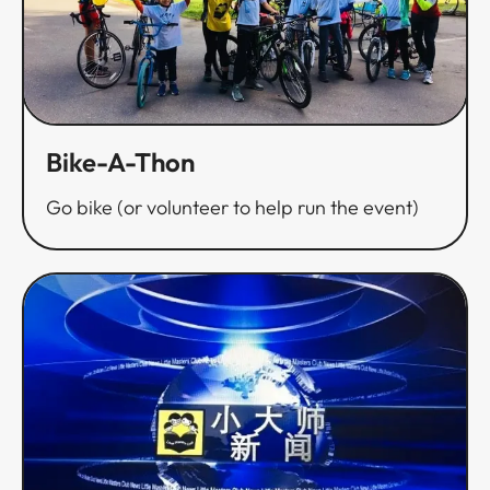
Bike-A-Thon​​​​‌ ‍ ​‍​‍‌‍ ‌ ​‍‌‍‍‌‌‍‌ ‌‍‍‌‌‍ ‍​‍​‍​ ‍‍​‍​‍‌ ​ ‌‍​‌‌‍ ‍‌‍‍‌‌ ‌​‌ ‍‌​‍ ‍‌‍‍‌‌‍ ​‍​‍​‍ ​​‍​‍‌‍‍​‌ ​‍‌‍‌‌‌‍‌‍​‍​‍​ ‍‍​‍​‍‌‍‍​‌ ‌​‌ ‌​‌ ​​​ ‍‍​‍ ​‍ ‌‍ ​‌‍ ‌‍​ ‌‍​‌‌‍ ​‌‍‍​‌‍ ‌ ​ ‌ ‌​​ ‍‍​ ​ ​ ​ ​ ​ ​ ​ ​‍ ‌‍‍‌‌‍ ‍‌ ‌​‌‍‌‌‌‍ ‍‌ ‌​​‍ ‌‍‌‌‌‍‌​‌‍‍‌‌ ‌​​‍ ‌‍ ‌‌‍ ‌‍‌​‌‍‌‌​ ‌‌ ​​‌ ​‍‌‍‌‌‌ ​ ‌‍‌‌‌‍ ‍‌ ‌​‌‍​‌‌ ‌​‌‍‍‌‌‍ ‌‍ ‍​ ‍ ‌‍‍‌‌‍‌​​ ‌‌‍‌‌​ ‍‌‌‍‌‍‌‍​ ‌‍​‌‌‍​‌‌‍​ ​ ‍‌​‍ ‌​ ‌‌‌‍​ ​ ​ ‌‍​‍​‍ ‌​ ‌​​ ‍​​ ‍​​ ​‍​‍ ‌‌‍​‍​ ‍​​ ​ ​ ​​​‍ ‌​ ​‍‌‍‌​​ ​ ‌‍‌​‌‍​ ‌‍​‍‌‍‌​​ ‌‍​ ​‍​ ​ ​ ‍​​ ‌ ​ ‍ ‌ ‌​‌ ‍‌‌ ​​‌‍‌‌​ ‌‌ ​​‌ ​‍‌‍ ‌‍‌ ‌ ​‍‌‍​‌‌‍ ‌​ ‍ ‌ ​​‌‍​‌‌ ‌​‌‍‍​​ ‌‌ ‌​‌‍‍‌‌ ‌​‌‍ ​‌‍‌‌​ ‌‍​‍‌‍​‌‌ ​ ‌‍‌‌‌‌‌‌‌ ​‍‌‍ ​​ ‌‌‍‍​‌ ‌​‌ ‌​‌ ​​​‍‌‌​ ​ ‌​​‌​‍‌‌​ ​‍‌​‌‍​‍‌‌​ ​‍‌​‌‍‌‍ ​‌‍ ‌‍​ ‌‍​‌‌‍ ​‌‍‍​‌‍ ‌ ​ ‌ ‌​​‍‌‌​ ​ ‌​​‌​ ​ ​ ​ ​ ​ ​ ​ ​‍‌‍‌‍‍‌‌‍‌​​ ‌‌‍‌‌​ ‍‌‌‍‌‍‌‍​ ‌‍​‌‌‍​‌‌‍​ ​ ‍‌​‍ ‌​ ‌‌‌‍​ ​ ​ ‌‍​‍​‍ ‌​ ‌​​ ‍​​ ‍​​ ​‍​‍ ‌‌‍​‍​ ‍​​ ​ ​ ​​​‍ ‌​ ​‍‌‍‌​​ ​ ‌‍‌​‌‍​ ‌‍​‍‌‍‌​​ ‌‍​ ​‍​ ​ ​ ‍​​ ‌ ​‍‌‍‌ ‌​‌ ‍‌‌ ​​‌‍‌‌​ ‌‌ ​​‌ ​‍‌‍ ‌‍‌ ‌ ​‍‌‍​‌‌‍ ‌​‍‌‍‌ ​​‌‍​‌‌ ‌​‌‍‍​​ ‌‌ ‌​‌‍‍‌‌ ‌​‌‍ ​‌‍‌‌​‍​‍‌ ‌
Go bike (or volunteer to help run the event)​​​​‌ ‍ ​‍​‍‌‍ ‌ ​‍‌‍‍‌‌‍‌ ‌‍‍‌‌‍ ‍​‍​‍​ ‍‍​‍​‍‌ ​ ‌‍​‌‌‍ ‍‌‍‍‌‌ ‌​‌ ‍‌​‍ ‍‌‍‍‌‌‍ ​‍​‍​‍ ​​‍​‍‌‍‍​‌ ​‍‌‍‌‌‌‍‌‍​‍​‍​ ‍‍​‍​‍‌‍‍​‌ ‌​‌ ‌​‌ ​​​ ‍‍​‍ ​‍ ‌‍ ​‌‍ ‌‍​ ‌‍​‌‌‍ ​‌‍‍​‌‍ ‌ ​ ‌ ‌​​ ‍‍​ ​ ​ ​ ​ ​ ​ ​ ​‍ ‌‍‍‌‌‍ ‍‌ ‌​‌‍‌‌‌‍ ‍‌ ‌​​‍ ‌‍‌‌‌‍‌​‌‍‍‌‌ ‌​​‍ ‌‍ ‌‌‍ ‌‍‌​‌‍‌‌​ ‌‌ ​​‌ ​‍‌‍‌‌‌ ​ ‌‍‌‌‌‍ ‍‌ ‌​‌‍​‌‌ ‌​‌‍‍‌‌‍ ‌‍ ‍​ ‍ ‌‍‍‌‌‍‌​​ ‌‌‍‌‌​ ‍‌‌‍‌‍‌‍​ ‌‍​‌‌‍​‌‌‍​ ​ ‍‌​‍ ‌​ ‌‌‌‍​ ​ ​ ‌‍​‍​‍ ‌​ ‌​​ ‍​​ ‍​​ ​‍​‍ ‌‌‍​‍​ ‍​​ ​ ​ ​​​‍ ‌​ ​‍‌‍‌​​ ​ ‌‍‌​‌‍​ ‌‍​‍‌‍‌​​ ‌‍​ ​‍​ ​ ​ ‍​​ ‌ ​ ‍ ‌ ‌​‌ ‍‌‌ ​​‌‍‌‌​ ‌‌ ​​‌ ​‍‌‍ ‌‍‌ ‌ ​‍‌‍​‌‌‍ ‌​ ‍ ‌ ​​‌‍​‌‌ ‌​‌‍‍​​ ‌‌‍‌​‌‍‌‌‌ ​ ‌‍​ ‌ ​‍‌‍‍‌‌ ​​‌ ‌​‌‍‍‌‌‍ ‌‍ ‍​ ‌‍​‍‌‍​‌‌ ​ ‌‍‌‌‌‌‌‌‌ ​‍‌‍ ​​ ‌‌‍‍​‌ ‌​‌ ‌​‌ ​​​‍‌‌​ ​ ‌​​‌​‍‌‌​ ​‍‌​‌‍​‍‌‌​ ​‍‌​‌‍‌‍ ​‌‍ ‌‍​ ‌‍​‌‌‍ ​‌‍‍​‌‍ ‌ ​ ‌ ‌​​‍‌‌​ ​ ‌​​‌​ ​ ​ ​ ​ ​ ​ ​ ​‍‌‍‌‍‍‌‌‍‌​​ ‌‌‍‌‌​ ‍‌‌‍‌‍‌‍​ ‌‍​‌‌‍​‌‌‍​ ​ ‍‌​‍ ‌​ ‌‌‌‍​ ​ ​ ‌‍​‍​‍ ‌​ ‌​​ ‍​​ ‍​​ ​‍​‍ ‌‌‍​‍​ ‍​​ ​ ​ ​​​‍ ‌​ ​‍‌‍‌​​ ​ ‌‍‌​‌‍​ ‌‍​‍‌‍‌​​ ‌‍​ ​‍​ ​ ​ ‍​​ ‌ ​‍‌‍‌ ‌​‌ ‍‌‌ ​​‌‍‌‌​ ‌‌ ​​‌ ​‍‌‍ ‌‍‌ ‌ ​‍‌‍​‌‌‍ ‌​‍‌‍‌ ​​‌‍​‌‌ ‌​‌‍‍​​ ‌‌‍‌​‌‍‌‌‌ ​ ‌‍​ ‌ ​‍‌‍‍‌‌ ​​‌ ‌​‌‍‍‌‌‍ ‌‍ ‍​‍​‍‌ ‌