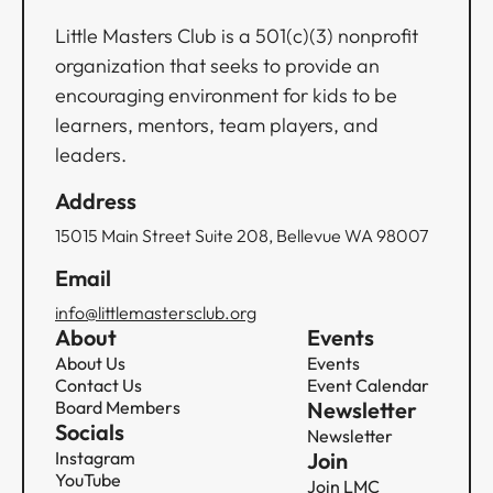
Little Masters Club is a 501(c)(3) nonprofit
organization that seeks to provide an
encouraging environment for kids to be
learners, mentors, team players, and
leaders.
Address
15015 Main Street Suite 208, Bellevue WA 98007
Email
info@littlemastersclub.org
About
Events
About Us
Events
Contact Us
Event Calendar
Board Members
Newsletter
Socials
Newsletter
Instagram
Join
YouTube
Join LMC