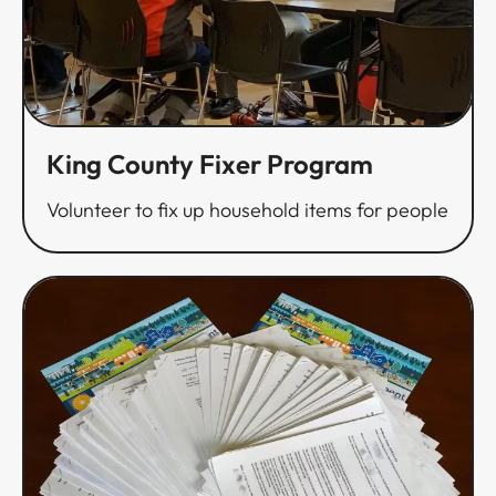
King County Fixer Program​​​​‌ ‍ ​‍​‍‌‍ ‌ ​‍‌‍‍‌‌‍‌ ‌‍‍‌‌‍ ‍​‍​‍​ ‍‍​‍​‍‌ ​ ‌‍​‌‌‍ ‍‌‍‍‌‌ ‌​‌ ‍‌​‍ ‍‌‍‍‌‌‍ ​‍​‍​‍ ​​‍​‍‌‍‍​‌ ​‍‌‍‌‌‌‍‌‍​‍​‍​ ‍‍​‍​‍‌‍‍​‌ ‌​‌ ‌​‌ ​​​ ‍‍​‍ ​‍ ‌‍ ​‌‍ ‌‍​ ‌‍​‌‌‍ ​‌‍‍​‌‍ ‌ ​ ‌ ‌​​ ‍‍​ ​ ​ ​ ​ ​ ​ ​ ​‍ ‌‍‍‌‌‍ ‍‌ ‌​‌‍‌‌‌‍ ‍‌ ‌​​‍ ‌‍‌‌‌‍‌​‌‍‍‌‌ ‌​​‍ ‌‍ ‌‌‍ ‌‍‌​‌‍‌‌​ ‌‌ ​​‌ ​‍‌‍‌‌‌ ​ ‌‍‌‌‌‍ ‍‌ ‌​‌‍​‌‌ ‌​‌‍‍‌‌‍ ‌‍ ‍​ ‍ ‌‍‍‌‌‍‌​​ ‌​ ‌​‌‍‌‍​ ‌‍​ ​​​ ​‍​ ‌‌‌‍​‌​ ‌‍​‍ ‌‌‍‌‍​ ‌‌‌‍‌‌‌‍​‍​‍ ‌​ ‌​​ ‍​‌‍​‍​ ‌‍​‍ ‌‌‍​‌​ ‍​‌‍​‍​ ‌‍​‍ ‌​ ‌‌​ ​‌​ ‌‌​ ‌ ​ ​‍​ ‌‌​ ‍​‌‍‌‌‌‍‌‍​ ​​‌‍​‌‌‍​‌​ ‍ ‌ ‌​‌ ‍‌‌ ​​‌‍‌‌​ ‌‌ ​​‌ ​‍‌‍ ‌‍‌ ‌ ​‍‌‍​‌‌‍ ‌​ ‍ ‌ ​​‌‍​‌‌ ‌​‌‍‍​​ ‌‌ ‌​‌‍‍‌‌ ‌​‌‍ ​‌‍‌‌​ ‌‍​‍‌‍​‌‌ ​ ‌‍‌‌‌‌‌‌‌ ​‍‌‍ ​​ ‌‌‍‍​‌ ‌​‌ ‌​‌ ​​​‍‌‌​ ​ ‌​​‌​‍‌‌​ ​‍‌​‌‍​‍‌‌​ ​‍‌​‌‍‌‍ ​‌‍ ‌‍​ ‌‍​‌‌‍ ​‌‍‍​‌‍ ‌ ​ ‌ ‌​​‍‌‌​ ​ ‌​​‌​ ​ ​ ​ ​ ​ ​ ​ ​‍‌‍‌‍‍‌‌‍‌​​ ‌​ ‌​‌‍‌‍​ ‌‍​ ​​​ ​‍​ ‌‌‌‍​‌​ ‌‍​‍ ‌‌‍‌‍​ ‌‌‌‍‌‌‌‍​‍​‍ ‌​ ‌​​ ‍​‌‍​‍​ ‌‍​‍ ‌‌‍​‌​ ‍​‌‍​‍​ ‌‍​‍ ‌​ ‌‌​ ​‌​ ‌‌​ ‌ ​ ​‍​ ‌‌​ ‍​‌‍‌‌‌‍‌‍​ ​​‌‍​‌‌‍​‌​‍‌‍‌ ‌​‌ ‍‌‌ ​​‌‍‌‌​ ‌‌ ​​‌ ​‍‌‍ ‌‍‌ ‌ ​‍‌‍​‌‌‍ ‌​‍‌‍‌ ​​‌‍​‌‌ ‌​‌‍‍​​ ‌‌ ‌​‌‍‍‌‌ ‌​‌‍ ​‌‍‌‌​‍​‍‌ ‌
Volunteer to fix up household items for people​​​​‌ ‍ ​‍​‍‌‍ ‌ ​‍‌‍‍‌‌‍‌ ‌‍‍‌‌‍ ‍​‍​‍​ ‍‍​‍​‍‌ ​ ‌‍​‌‌‍ ‍‌‍‍‌‌ ‌​‌ ‍‌​‍ ‍‌‍‍‌‌‍ ​‍​‍​‍ ​​‍​‍‌‍‍​‌ ​‍‌‍‌‌‌‍‌‍​‍​‍​ ‍‍​‍​‍‌‍‍​‌ ‌​‌ ‌​‌ ​​​ ‍‍​‍ ​‍ ‌‍ ​‌‍ ‌‍​ ‌‍​‌‌‍ ​‌‍‍​‌‍ ‌ ​ ‌ ‌​​ ‍‍​ ​ ​ ​ ​ ​ ​ ​ ​‍ ‌‍‍‌‌‍ ‍‌ ‌​‌‍‌‌‌‍ ‍‌ ‌​​‍ ‌‍‌‌‌‍‌​‌‍‍‌‌ ‌​​‍ ‌‍ ‌‌‍ ‌‍‌​‌‍‌‌​ ‌‌ ​​‌ ​‍‌‍‌‌‌ ​ ‌‍‌‌‌‍ ‍‌ ‌​‌‍​‌‌ ‌​‌‍‍‌‌‍ ‌‍ ‍​ ‍ ‌‍‍‌‌‍‌​​ ‌​ ‌​‌‍‌‍​ ‌‍​ ​​​ ​‍​ ‌‌‌‍​‌​ ‌‍​‍ ‌‌‍‌‍​ ‌‌‌‍‌‌‌‍​‍​‍ ‌​ ‌​​ ‍​‌‍​‍​ ‌‍​‍ ‌‌‍​‌​ ‍​‌‍​‍​ ‌‍​‍ ‌​ ‌‌​ ​‌​ ‌‌​ ‌ ​ ​‍​ ‌‌​ ‍​‌‍‌‌‌‍‌‍​ ​​‌‍​‌‌‍​‌​ ‍ ‌ ‌​‌ ‍‌‌ ​​‌‍‌‌​ ‌‌ ​​‌ ​‍‌‍ ‌‍‌ ‌ ​‍‌‍​‌‌‍ ‌​ ‍ ‌ ​​‌‍​‌‌ ‌​‌‍‍​​ ‌‌‍‌​‌‍‌‌‌ ​ ‌‍​ ‌ ​‍‌‍‍‌‌ ​​‌ ‌​‌‍‍‌‌‍ ‌‍ ‍​ ‌‍​‍‌‍​‌‌ ​ ‌‍‌‌‌‌‌‌‌ ​‍‌‍ ​​ ‌‌‍‍​‌ ‌​‌ ‌​‌ ​​​‍‌‌​ ​ ‌​​‌​‍‌‌​ ​‍‌​‌‍​‍‌‌​ ​‍‌​‌‍‌‍ ​‌‍ ‌‍​ ‌‍​‌‌‍ ​‌‍‍​‌‍ ‌ ​ ‌ ‌​​‍‌‌​ ​ ‌​​‌​ ​ ​ ​ ​ ​ ​ ​ ​‍‌‍‌‍‍‌‌‍‌​​ ‌​ ‌​‌‍‌‍​ ‌‍​ ​​​ ​‍​ ‌‌‌‍​‌​ ‌‍​‍ ‌‌‍‌‍​ ‌‌‌‍‌‌‌‍​‍​‍ ‌​ ‌​​ ‍​‌‍​‍​ ‌‍​‍ ‌‌‍​‌​ ‍​‌‍​‍​ ‌‍​‍ ‌​ ‌‌​ ​‌​ ‌‌​ ‌ ​ ​‍​ ‌‌​ ‍​‌‍‌‌‌‍‌‍​ ​​‌‍​‌‌‍​‌​‍‌‍‌ ‌​‌ ‍‌‌ ​​‌‍‌‌​ ‌‌ ​​‌ ​‍‌‍ ‌‍‌ ‌ ​‍‌‍​‌‌‍ ‌​‍‌‍‌ ​​‌‍​‌‌ ‌​‌‍‍​​ ‌‌‍‌​‌‍‌‌‌ ​ ‌‍​ ‌ ​‍‌‍‍‌‌ ​​‌ ‌​‌‍‍‌‌‍ ‌‍ ‍​‍​‍‌ ‌