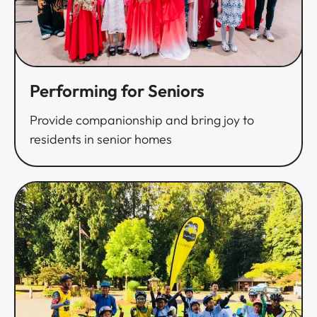
Performing for Seniors​​​​‌ ‍ ​‍​‍‌‍ ‌ ​‍‌‍‍‌‌‍‌ ‌‍‍‌‌‍ ‍​‍​‍​ ‍‍​‍​‍‌ ​ ‌‍​‌‌‍ ‍‌‍‍‌‌ ‌​‌ ‍‌​‍ ‍‌‍‍‌‌‍ ​‍​‍​‍ ​​‍​‍‌‍‍​‌ ​‍‌‍‌‌‌‍‌‍​‍​‍​ ‍‍​‍​‍‌‍‍​‌ ‌​‌ ‌​‌ ​​​ ‍‍​‍ ​‍ ‌‍ ​‌‍ ‌‍​ ‌‍​‌‌‍ ​‌‍‍​‌‍ ‌ ​ ‌ ‌​​ ‍‍​ ​ ​ ​ ​ ​ ​ ​ ​‍ ‌‍‍‌‌‍ ‍‌ ‌​‌‍‌‌‌‍ ‍‌ ‌​​‍ ‌‍‌‌‌‍‌​‌‍‍‌‌ ‌​​‍ ‌‍ ‌‌‍ ‌‍‌​‌‍‌‌​ ‌‌ ​​‌ ​‍‌‍‌‌‌ ​ ‌‍‌‌‌‍ ‍‌ ‌​‌‍​‌‌ ‌​‌‍‍‌‌‍ ‌‍ ‍​ ‍ ‌‍‍‌‌‍‌​​ ‌‌‍​‌​ ‌ ​ ‌‌‌‍‌​‌‍​‍​ ​‍​ ​‍‌‍​ ​‍ ‌‌‍​ ​ ‌‌‌‍‌​​ ‌​​‍ ‌​ ‌​‌‍‌‌‌‍‌‍‌‍‌​​‍ ‌​ ‍‌‌‍‌‍‌‍​ ‌‍​ ​‍ ‌​ ‌​‌‍​‌‌‍‌‍​ ​‌​ ‌‌​ ‌‌‌‍​‌​ ​ ​ ‌ ​ ‍​​ ‍‌‌‍‌‍​ ‍ ‌ ‌​‌ ‍‌‌ ​​‌‍‌‌​ ‌‌ ​​‌ ​‍‌‍ ‌‍‌ ‌ ​‍‌‍​‌‌‍ ‌​ ‍ ‌ ​​‌‍​‌‌ ‌​‌‍‍​​ ‌‌ ‌​‌‍‍‌‌ ‌​‌‍ ​‌‍‌‌​ ‌‍​‍‌‍​‌‌ ​ ‌‍‌‌‌‌‌‌‌ ​‍‌‍ ​​ ‌‌‍‍​‌ ‌​‌ ‌​‌ ​​​‍‌‌​ ​ ‌​​‌​‍‌‌​ ​‍‌​‌‍​‍‌‌​ ​‍‌​‌‍‌‍ ​‌‍ ‌‍​ ‌‍​‌‌‍ ​‌‍‍​‌‍ ‌ ​ ‌ ‌​​‍‌‌​ ​ ‌​​‌​ ​ ​ ​ ​ ​ ​ ​ ​‍‌‍‌‍‍‌‌‍‌​​ ‌‌‍​‌​ ‌ ​ ‌‌‌‍‌​‌‍​‍​ ​‍​ ​‍‌‍​ ​‍ ‌‌‍​ ​ ‌‌‌‍‌​​ ‌​​‍ ‌​ ‌​‌‍‌‌‌‍‌‍‌‍‌​​‍ ‌​ ‍‌‌‍‌‍‌‍​ ‌‍​ ​‍ ‌​ ‌​‌‍​‌‌‍‌‍​ ​‌​ ‌‌​ ‌‌‌‍​‌​ ​ ​ ‌ ​ ‍​​ ‍‌‌‍‌‍​‍‌‍‌ ‌​‌ ‍‌‌ ​​‌‍‌‌​ ‌‌ ​​‌ ​‍‌‍ ‌‍‌ ‌ ​‍‌‍​‌‌‍ ‌​‍‌‍‌ ​​‌‍​‌‌ ‌​‌‍‍​​ ‌‌ ‌​‌‍‍‌‌ ‌​‌‍ ​‌‍‌‌​‍​‍‌ ‌
Provide companionship and bring joy to
residents in senior homes​​​​‌ ‍ ​‍​‍‌‍ ‌ ​‍‌‍‍‌‌‍‌ ‌‍‍‌‌‍ ‍​‍​‍​ ‍‍​‍​‍‌ ​ ‌‍​‌‌‍ ‍‌‍‍‌‌ ‌​‌ ‍‌​‍ ‍‌‍‍‌‌‍ ​‍​‍​‍ ​​‍​‍‌‍‍​‌ ​‍‌‍‌‌‌‍‌‍​‍​‍​ ‍‍​‍​‍‌‍‍​‌ ‌​‌ ‌​‌ ​​​ ‍‍​‍ ​‍ ‌‍ ​‌‍ ‌‍​ ‌‍​‌‌‍ ​‌‍‍​‌‍ ‌ ​ ‌ ‌​​ ‍‍​ ​ ​ ​ ​ ​ ​ ​ ​‍ ‌‍‍‌‌‍ ‍‌ ‌​‌‍‌‌‌‍ ‍‌ ‌​​‍ ‌‍‌‌‌‍‌​‌‍‍‌‌ ‌​​‍ ‌‍ ‌‌‍ ‌‍‌​‌‍‌‌​ ‌‌ ​​‌ ​‍‌‍‌‌‌ ​ ‌‍‌‌‌‍ ‍‌ ‌​‌‍​‌‌ ‌​‌‍‍‌‌‍ ‌‍ ‍​ ‍ ‌‍‍‌‌‍‌​​ ‌‌‍​‌​ ‌ ​ ‌‌‌‍‌​‌‍​‍​ ​‍​ ​‍‌‍​ ​‍ ‌‌‍​ ​ ‌‌‌‍‌​​ ‌​​‍ ‌​ ‌​‌‍‌‌‌‍‌‍‌‍‌​​‍ ‌​ ‍‌‌‍‌‍‌‍​ ‌‍​ ​‍ ‌​ ‌​‌‍​‌‌‍‌‍​ ​‌​ ‌‌​ ‌‌‌‍​‌​ ​ ​ ‌ ​ ‍​​ ‍‌‌‍‌‍​ ‍ ‌ ‌​‌ ‍‌‌ ​​‌‍‌‌​ ‌‌ ​​‌ ​‍‌‍ ‌‍‌ ‌ ​‍‌‍​‌‌‍ ‌​ ‍ ‌ ​​‌‍​‌‌ ‌​‌‍‍​​ ‌‌‍‌​‌‍‌‌‌ ​ ‌‍​ ‌ ​‍‌‍‍‌‌ ​​‌ ‌​‌‍‍‌‌‍ ‌‍ ‍​ ‌‍​‍‌‍​‌‌ ​ ‌‍‌‌‌‌‌‌‌ ​‍‌‍ ​​ ‌‌‍‍​‌ ‌​‌ ‌​‌ ​​​‍‌‌​ ​ ‌​​‌​‍‌‌​ ​‍‌​‌‍​‍‌‌​ ​‍‌​‌‍‌‍ ​‌‍ ‌‍​ ‌‍​‌‌‍ ​‌‍‍​‌‍ ‌ ​ ‌ ‌​​‍‌‌​ ​ ‌​​‌​ ​ ​ ​ ​ ​ ​ ​ ​‍‌‍‌‍‍‌‌‍‌​​ ‌‌‍​‌​ ‌ ​ ‌‌‌‍‌​‌‍​‍​ ​‍​ ​‍‌‍​ ​‍ ‌‌‍​ ​ ‌‌‌‍‌​​ ‌​​‍ ‌​ ‌​‌‍‌‌‌‍‌‍‌‍‌​​‍ ‌​ ‍‌‌‍‌‍‌‍​ ‌‍​ ​‍ ‌​ ‌​‌‍​‌‌‍‌‍​ ​‌​ ‌‌​ ‌‌‌‍​‌​ ​ ​ ‌ ​ ‍​​ ‍‌‌‍‌‍​‍‌‍‌ ‌​‌ ‍‌‌ ​​‌‍‌‌​ ‌‌ ​​‌ ​‍‌‍ ‌‍‌ ‌ ​‍‌‍​‌‌‍ ‌​‍‌‍‌ ​​‌‍​‌‌ ‌​‌‍‍​​ ‌‌‍‌​‌‍‌‌‌ ​ ‌‍​ ‌ ​‍‌‍‍‌‌ ​​‌ ‌​‌‍‍‌‌‍ ‌‍ ‍​‍​‍‌ ‌